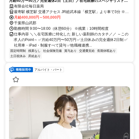
月給40万〜50万／完全週休2日（土日）／在宅医療のスペシャリストと
して地域を支えるやりがい
有限会社毎日薬局
最寄駅 横芝駅 交通アクセス JR総武本線「横芝駅」より車で3分 ※車
通勤OK ※上記住所は本部の所在地です。 ※エリアでの勤務のため、
月給400,000円～500,000円
必ずしも本部へ出勤していただくわけではありません。
千葉県山武郡
勤務時間 9:00〜18:00（休憩60分） ※残業：10時間程度
仕事内容 ＼＼在宅医療に特化した 新しい薬剤師のカタチ／／ ～この
求人のPoint～ ✅月給40万円〜50万円 ✅土日休みの完全週休2日制 ✅
社用車・iPad・制服すべて貸与 ✅他職種連携...
固定時間制
残業なし
社会保険完備
賞与あり
交通費支給
長期休暇あり
土日祝休み
昇給あり
アルバイト・パート