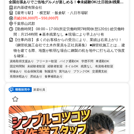
全国出張ありでご当地グルメが楽しめる！◆未経験OK/土日祝休/残業無
し◆
岩内基礎有限会社
【最寄り駅】 ・横芝駅 ・飯倉駅 ・八日市場駅
月給286,000円～550,000円
千葉県山武郡
【勤務時間】 08:00～17:00(所定労働時間7時間/休憩120分) 総労働時
間：月154時間 ★基本残業なし ★現場により早上がり有
【仕事内容】 多くのお客様からの受注により、業績は右肩上がり！
《鋼管杭施工会社で土木作業員を正社員募集》 ■鋼管杭施工とは… 建
物を建てる際、地盤が軟弱な場合に鋼製の杭を地中に打ち込んで強度
を確保...
資格取得支援あり
フリーター歓迎
バイク通勤OK
学歴不問
車通勤OK
固定時間制
未経験者歓迎
経験者歓迎
ネイルOK
残業なし
有資格者歓迎
研修あり
社会保険完備
制服貸与
賞与あり
ブランクOK
交通費支給
長期休暇あり
昇給あり
食事補助あり
派遣社員