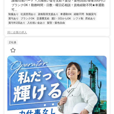
護職/日勤パート ＜入職祝い金を支給＞髪型・髪色自由♪昼食350円◎
ブランクOK！勤務時間・日数・曜日応相談！資格経験不問★車通勤
可...
制服あり
社員登用あり
資格取得支援あり
車通勤OK
経験不問
制服貸与
賞与あり
ブランクOK
交通費支給
週2・3日からOK
シフト制
昇給あり
賞与年2回あり
入社祝い金あり
髪型・髪色自由
同じ企業の求人
正社員