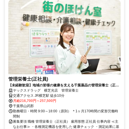
管理栄養士(正社員)
【未経験歓迎】地域の皆様の健康を支える千葉薬品の管理栄養士（正社
員）求人情報！
ヤックスドラッグ 横芝光店 管理栄養士
交通アクセス JR横芝駅 徒歩10分
月給216,700円～257,500円
千葉県山武郡
勤務曜日・時間 9:00～18:00（原則） ＊1ヶ月170時間の変形労働時
間制
募集要項 職種 管理栄養士（正社員） 雇用形態 正社員 仕事内容 ≪主
なお仕事≫ ・各種測定機器を使用した 健康チェック ・測定結果に基