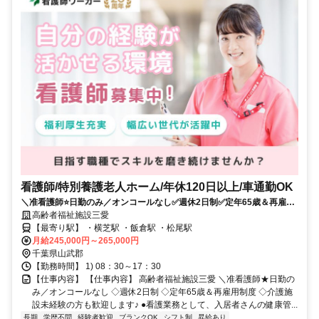
看護師/特別養護老人ホーム/年休120日以上/車通勤OK
＼准看護師⭐日勤のみ／オンコールなし✅週休2日制✅定年65歳＆再雇用
制度✅介護施設未経験の方も歓迎します✨
高齢者福祉施設三愛
【最寄り駅】 ・横芝駅 ・飯倉駅 ・松尾駅
月給245,000円～265,000円
千葉県山武郡
【勤務時間】 1) 08：30～17：30
【仕事内容】 【仕事内容】 高齢者福祉施設三愛 ＼准看護師★日勤の
み／オンコールなし ◇週休2日制 ◇定年65歳＆再雇用制度 ◇介護施
設未経験の方も歓迎します♪ ●看護業務として、入居者さんの健康管...
長期
学歴不問
経験者歓迎
ブランクOK
シフト制
昇給あり