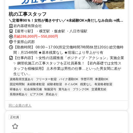
杭の工事スタッフ
＼定着率90％！女性が働きやすい／⭐未経験OK⭐身だしなみ自由♪⭐残業
なし⭐有給取得率100％⭐育児時短勤務OK
岩内基礎有限会社
【最寄り駅】 ・横芝駅 ・飯倉駅 ・八日市場駅
月給286,000円～550,000円
千葉県山武郡
【勤務時間】 08:00～17:00(所定労働時間7時間/休憩120分) 総労働時
間：月154時間 ★基本残業なし ★現場により早上がり有
【仕事内容】 ✨女性の活躍推進「ポジティブ・アクション」実施企業
✨ 鋼管杭施工の工事スタッフを正社員募集！ 【岩内基礎では女性ス
タッフを積極採用】 土木作業は男性の仕事…といった男女間に差が
生じてい...
資格取得支援あり
フリーター歓迎
バイク通勤OK
学歴不問
車通勤OK
固定時間制
未経験者歓迎
経験者歓迎
ネイルOK
残業なし
有資格者歓迎
研修あり
社会保険完備
制服貸与
賞与あり
ブランクOK
交通費支給
長期休暇あり
ピアスOK
昇給あり
同じ企業の求人
正社員