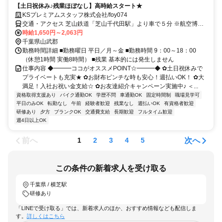
【土日祝休み♪残業ほぼなし】高時給スタート★
KSプレミアムスタッフ株式会社/foy074
交通・アクセス 芝山鉄道「芝山千代田駅」より車で５分 ※航空博物
館近くの現場
時給1,650円～2,063円
千葉県山武郡
勤務時間詳細 ■勤務曜日 平日／月～金 ■勤務時間 9：00～18：00
（休憩1時間 実働8時間） ■残業 基本的には発生しません
仕事内容 ◆━━━ココがオススメPOINT☆━━━◆ ✿土日祝休みで
プライベートも充実★ ✿お財布ピンチな時も安心！週払いOK！ ✿大
満足！入社お祝い金支給☆ ✿お友達紹介キャンペーン実施中♪ ＜...
資格取得支援あり
バイク通勤OK
学歴不問
車通勤OK
固定時間制
職場見学可
平日のみOK
転勤なし
午前
経験者歓迎
残業なし
週払いOK
有資格者歓迎
研修あり
夕方
ブランクOK
交通費支給
長期歓迎
フルタイム歓迎
週4日以上OK
前へ
次へ
1
2
3
4
5
この条件の新着求人を受け取る
千葉県 / 横芝駅
研修あり
「LINEで受け取る」では、新着求人のほか、おすすめ情報なども配信しま
す。
詳しくはこちら