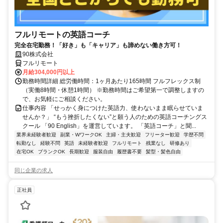
フルリモートの英語コーチ
完全在宅勤務！「好き」も「キャリア」も諦めない働き方可！
90株式会社
フルリモート
月給304,000円以上
勤務時間詳細 総労働時間：1ヶ月あたり165時間 フルフレックス制
（実働8時間・休憩1時間） ※勤務時間はご希望第一で調整しますの
で、お気軽にご相談ください。
仕事内容 「せっかく身につけた英語力、使わないまま眠らせていま
せんか？」 “もう挫折したくない”と願う人のための英語コーチングス
クール 「90 English」を運営しています。 「英語コーチ」と聞...
業界未経験者歓迎
副業・WワークOK
主婦・主夫歓迎
フリーター歓迎
学歴不問
転勤なし
経験不問
英語
未経験者歓迎
フルリモート
残業なし
研修あり
在宅OK
ブランクOK
長期歓迎
服装自由
履歴書不要
髪型・髪色自由
同じ企業の求人
正社員