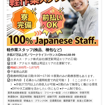
軽作業スタッフ(検品、梱包など)
月収27万以上可／ワークライフバランス◎/trm148-99
エヌエス・テック株式会社(横芝駅周辺エリアの工場)
交通・アクセス 地図は周辺エリアの主要駅です。
時給1,500円～1,875円
千葉県山武郡
勤務時間詳細 日勤 8:00〜17:00 ※夜勤のみの勤務形態もあります。
仕事内容 【 応募から2週間程度で内定可能！ 】 《 ここがポイント！
》 ●月収27万円以上の高収入が可能 ●日勤のみで無理なく働ける環境
●DIYや大工経験を活かしたい方にも◎ ●チーム制で安心...
業界未経験者歓迎
社員登用あり
フリーター歓迎
バイク通勤OK
学歴不問
車通勤OK
固定時間制
職場見学可
経験不問
未経験者歓迎
経験者歓迎
有資格者歓迎
研修あり
ブランクOK
交通費支給
履歴書不要
友達と応募OK
寮・社宅あり