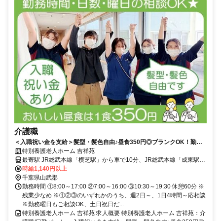
介護職
＜入職祝い金を支給＞髪型・髪色自由♪昼食350円◎ブランクOK！勤務
時間・日数・曜日応相談！資格経験不問★車通勤可・無料駐車場あり
特別養護老人ホーム 吉祥苑
◎【山武郡横芝光町・横芝駅/成東駅/八日市場駅・特養・介護職・日勤パ
最寄駅 JR総武本線「横芝駅」から車で10分、JR総武本線「成東駅」
ート】
「八日市場駅」から車で20分
時給1,140円以上
千葉県山武郡
勤務時間 ①8:00～17:00 ②7:00～16:00 ③10:30～19:30 休憩60分 ※
残業少なめ ※①②③のいずれかのうち、週2日～、1日4時間～応相談
※勤務曜日もご相談OK、土日祝日だ...
特別養護老人ホーム 吉祥苑 求人概要 特別養護老人ホーム 吉祥苑：介