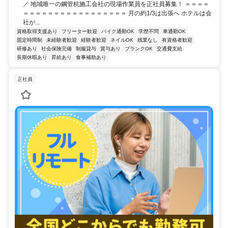
／ 地域唯一の鋼管杭施工会社の現場作業員を正社員募集！ ＝＝＝＝
＝＝＝＝＝＝＝＝＝＝＝＝＝＝＝＝＝ 月の約1/3は出張へ ホテルは会
社が...
資格取得支援あり
フリーター歓迎
バイク通勤OK
学歴不問
車通勤OK
固定時間制
未経験者歓迎
経験者歓迎
ネイルOK
残業なし
有資格者歓迎
研修あり
社会保険完備
制服貸与
賞与あり
ブランクOK
交通費支給
長期休暇あり
昇給あり
食事補助あり
正社員