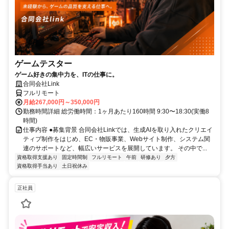
ゲームテスター
ゲーム好きの集中力を、ITの仕事に。
合同会社Link
フルリモート
月給267,000円～350,000円
勤務時間詳細 総労働時間：1ヶ月あたり160時間 9:30〜18:30(実働8
時間)
仕事内容 ●募集背景 合同会社Linkでは、生成AIを取り入れたクリエイ
ティブ制作をはじめ、EC・物販事業、Webサイト制作、システム関
連のサポートなど、幅広いサービスを展開しています。 その中で...
資格取得支援あり
固定時間制
フルリモート
午前
研修あり
夕方
資格取得手当あり
土日祝休み
正社員