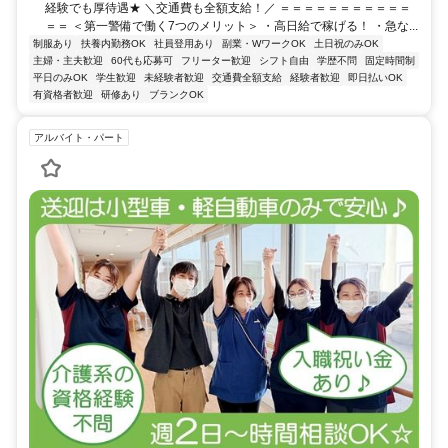
経験でも厚待遇★ ＼交通費も全額支給！／ ＝＝＝＝＝＝＝＝＝＝＝
＝＝ ＜第一警備で働く7つのメリット＞ ・高日給で稼げる！ ・急な...
制服あり
扶養内勤務OK
社員登用あり
副業・WワークOK
土日祝のみOK
主婦・主夫歓迎
60代も応募可
フリーター歓迎
シフト自由
学歴不問
固定時間制
平日のみOK
学生歓迎
未経験者歓迎
交通費全額支給
経験者歓迎
即日払いOK
有資格者歓迎
研修あり
ブランクOK
アルバイト・パート