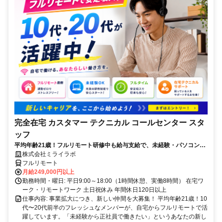
完全在宅 カスタマー テクニカル コールセンター スタ
ッフ
平均年齢21歳！フルリモート研修中も給与支給で、未経験・パソコンス
キルゼロからOK！パソコン貸出＆ノルマなし！
株式会社ミライラボ
フルリモート
月給249,000円以上
勤務時間・曜日: 平日9:00～18:00（1時間休憩、実働8時間） 在宅ワ
ーク・リモートワーク 土日祝休み 年間休日120日以上
仕事内容: 事業拡大につき、新しい仲間を大募集！ 平均年齢21歳！10
代〜20代前半のフレッシュなメンバーが、自宅からフルリモートで活
躍しています。「未経験から正社員で働きたい」というあなたの新し