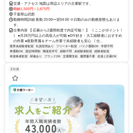
交通・アクセス 地図は周辺エリアの主要駅です。
時給1,500円～1,875円
千葉県山武郡
勤務時間詳細 夜勤 20:00〜翌04:00 ※日勤のみの勤務形態もありま
す。
仕事内容 【 応募から2週間程度で内定可能！ 】 《 ここがポイント！
》 ●月28万円以上の高収入が可能 ●DIY好き・大工経験者におすすめ
の作業 ●夜勤専属＆チーム作業で未経験者も安心 《 仕...
業界未経験者歓迎
社員登用あり
フリーター歓迎
バイク通勤OK
学歴不問
車通勤OK
固定時間制
職場見学可
経験不問
未経験者歓迎
経験者歓迎
有資格者歓迎
研修あり
ブランクOK
交通費支給
履歴書不要
友達と応募OK
正社員