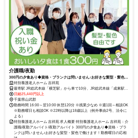
介護職/夜勤
300円の夕食あり◆資格・ブランクは問いません♪お好きな髪型・髪色で
働けます！勤務曜日の応相談◎入職祝い金を支給◇【山武郡横芝光町・
特別養護老人ホーム 吉祥苑
横芝駅/成東駅/八日市場駅・特養・介護職・夜勤アルバイト】
最寄駅 JR総武本線「横芝駅」から車で10分、JR総武本線「成東駅」
「八日市場駅」から車で20分
日給25,440円以上
千葉県山武郡
勤務時間 16:00～翌10:00 休憩120分 ※残業少なめ ※週1回～相談OK
※勤務曜日も相談OK ※22時以降は18歳以上（例外事由2号、法令に
よる）
特別養護老人ホーム 吉祥苑 求人概要 特別養護老人ホーム 吉祥苑：介
護職/夜勤アルバイト/夜勤アルバイト 300円の夕食あり◆資格・ブラ
ンクは問いません♪お好きな髪型・髪色で働けます！勤務曜日の応相