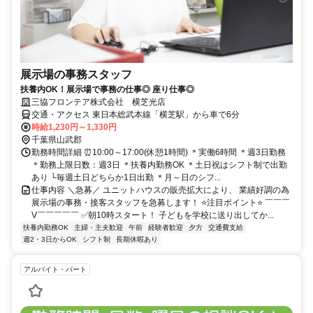
展示場の事務スタッフ
扶養内OK！展示場で事務の仕事◎ 座り仕事◎
三協フロンテア株式会社 横芝光店
交通・アクセス 東日本総武本線「横芝駅」から車で6分
時給1,230円～1,330円
千葉県山武郡
勤務時間詳細 ⏰10:00～17:00(休憩1時間) ＊実働6時間 ＊週3日勤務
＊勤務上限日数：週3日 ＊扶養内勤務OK ＊土日祝はシフト制で出勤
あり └毎週土日どちらか1日出勤 ＊月～日のシフ...
仕事内容 ＼急募／ ユニットハウスの販売拡大により、 業績好調の為
展示場の事務・接客スタッフを急募します！ ⭐注目ポイント⭐ ￣￣￣
V￣￣￣￣￣ ✅朝10時スタート！ 子どもを学校に送り出してか...
扶養内勤務OK
主婦・主夫歓迎
午前
経験者歓迎
夕方
交通費支給
週2・3日からOK
シフト制
長期休暇あり
アルバイト・パート