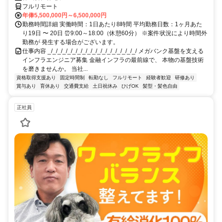
フルリモート
年俸5,500,000円～6,500,000円
勤務時間詳細 実働時間：1日あたり8時間 平均勤務日数：1ヶ月あた
り19日 〜 20日 ⏰9:00～18:00（休憩60分） ※案件状況により時間外
勤務が 発生する場合がございます。
仕事内容 _/_/_/_/_/_/_/_/_/_/_/_/_/_/_/_/_/_/ メガバンク基盤を支える
インフラエンジニア募集 金融インフラの最前線で、 本物の基盤技術
を磨きませんか。 当社...
資格取得支援あり
固定時間制
転勤なし
フルリモート
経験者歓迎
研修あり
賞与あり
育休あり
交通費支給
土日祝休み
ひげOK
髪型・髪色自由
正社員