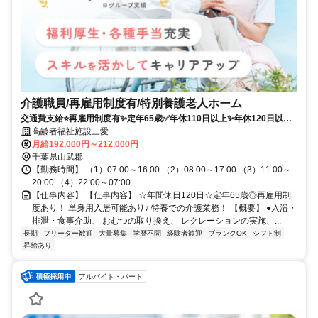
介護職員/再雇用制度有/特別養護老人ホーム
交通費支給⭐️再雇用制度有✨定年65歳✅️年休110日以上✨年休120日以上
⭕️担当者オススメ✨研修支援有❗️経験者優遇⭐️車通勤ＯＫ
高齢者福祉施設三愛
月給192,000円～212,000円
千葉県山武郡
【勤務時間】 （1）07:00～16:00 （2）08:00～17:00 （3）11:00～
20:00 （4）22:00～07:00
【仕事内容】 【仕事内容】 ☆年間休日120日☆定年65歳◎再雇用制
度あり！ 単身用入居可能あり♪ 特養での介護業務！ 【概要】 ●入浴・
排泄・食事介助、 おむつの取り換え、 レクレーションの実施、...
長期
フリーター歓迎
大量募集
学歴不問
経験者歓迎
ブランクOK
シフト制
昇給あり
アルバイト・パート