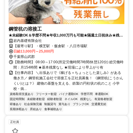
鋼管杭の溶接工
★未経験OK＆学歴不問★年収1,000万円も可能★隔週土日祝休み★残業
なし★有給取得率100％★力仕事なし
岩内基礎有限会社
【最寄り駅】 ・横芝駅 ・飯倉駅 ・八日市場駅
日給13,000円～25,000円
千葉県山武郡
【勤務時間】 08:00～17:00(所定労働時間7時間/休憩120分) 総労働時
間：月154時間 ★基本残業なし ★現場により早上がり有
【仕事内容】 ＼出張ありで《稼げる＋ちょっとした楽しみ》がある
働き方／ 鋼管杭施工会社で溶接工を正社員募集！ 《鋼管杭(こうかん
くい)とは？》 建物の基盤を支える、鉄製の円柱状の杭のこと 小学
校・病...
資格取得支援あり
フリーター歓迎
バイク通勤OK
学歴不問
車通勤OK
固定時間制
未経験者歓迎
経験者歓迎
ネイルOK
残業なし
有資格者歓迎
研修あり
社会保険完備
制服貸与
賞与あり
ブランクOK
交通費支給
長期休暇あり
昇給あり
食事補助あり
正社員