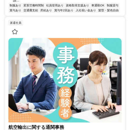
談...
制服あり
変形労働時間制
社員登用あり
資格取得支援あり
車通勤OK
制服貸与
賞与あり
交通費支給
昇給あり
賞与年2回あり
入社祝い金あり
髪型・髪色自由
派遣社員
航空輸出に関する通関事務