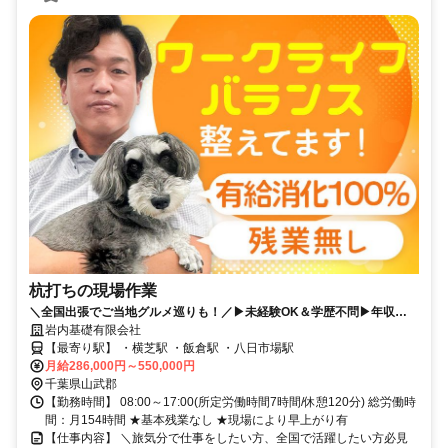
杭打ちの現場作業
＼全国出張でご当地グルメ巡りも！／▶未経験OK＆学歴不問▶年収
1,000万円可能▶隔週土日祝休み▶残業なし★有給取得率100％▶力仕事
岩内基礎有限会社
なし
【最寄り駅】 ・横芝駅 ・飯倉駅 ・八日市場駅
月給286,000円～550,000円
千葉県山武郡
【勤務時間】 08:00～17:00(所定労働時間7時間/休憩120分) 総労働時
間：月154時間 ★基本残業なし ★現場により早上がり有
【仕事内容】 ＼旅気分で仕事をしたい方、全国で活躍したい方必見