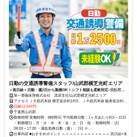
日勤の交通誘導警備スタッフ/山武郡横芝光町エリア
＜高日給＞日勤・週2日から勤務OK！シフト相談も柔軟対応♪日払可◎
未経験歓迎★
第一警備保障株式会社 茂原支社/山武郡横芝光町エリア
アクセス ＪＲ総武本線 横芝徒歩約18分、ＪＲ総武本線 飯倉徒歩約39
分、ＪＲ総武本線 松尾（千葉県）徒歩約68分 直行直帰OK＊交通費全
日給12,500円
額支給＊
千葉県山武郡
勤務時間 実働時間：8時間/日 平均勤務日数：1ヶ月あたり8日～22日
・勤務曜日：月・火・水・木・金・土・日・祝 ・勤務時間： [1]
08:00～17:00 ・最低勤務日数（週）：2日 ※...
仕事内容 ■おすすめポイント ＝＝＝＝＝＝＝＝＝＝＝＝＝ 高日給×未