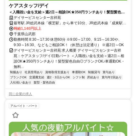
ケアスタッフ/デイ
＜入職祝い金を支給＞週2日～相談OK★350円ランチあり！髪型髪色自
由◎ブランクOK♪車通勤OK・無料駐車場あり♪【山武郡横芝光町・横芝
デイサービスセンター吉祥苑
駅/成東駅/八日市場駅・デイ・ケアスタッフ・日勤パート】
最寄駅 JR総武本線「横芝駅」から車で10分、JR総武本線「成東駅」
「八日市場駅」から車で20分
時給1,140円以上
千葉県山武郡
勤務時間 8:30～17:30 休憩60分 ※9:00～17:00、9:15～16:30や、
9:30～16:30、などもご相談OK！（休憩は法定通り） ※週2日～OK
デイサービスセンター吉祥苑 求人概要 デイサービスセンター吉祥
苑：ケアスタッフ/デイ/日勤パート ＜入職祝い金を支給＞週2日～相
談OK★350円ランチあり！髪型髪色自由◎ブランクOK♪車通勤OK・
無料...
制服あり
社員登用あり
資格取得支援あり
車通勤OK
制服貸与
賞与あり
ブランクOK
交通費支給
週2・3日からOK
シフト制
昇給あり
賞与年2回あり
入社祝い金あり
髪型・髪色自由
同じ企業の求人
アルバイト・パート