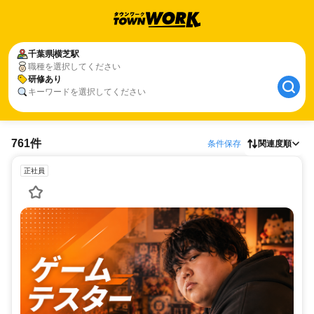
千葉県
横芝駅
職種を選択してください
研修あり
キーワードを選択してください
761件
条件保存
関連度順
正社員