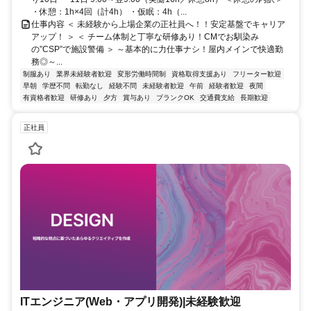
・休憩：1h×4回（計4h） ・仮眠：4h（...
仕事内容 ＜ 未経験から上場企業の正社員へ！！安定基盤でキャリア
アップ！ ＞ ＜ チーム体制と丁寧な研修あり！CMでお馴染み
の”CSP”で施設警備 ＞ ～基本的に力仕事ナシ！屋内メインで快適勤
務◎～...
制服あり
業界未経験者歓迎
変形労働時間制
資格取得支援あり
フリーター歓迎
早朝
学歴不問
転勤なし
経験不問
未経験者歓迎
午前
経験者歓迎
夜間
有資格者歓迎
研修あり
夕方
賞与あり
ブランクOK
交通費支給
長期歓迎
正社員
ITエンジニア(Web・アプリ開発)|未経験歓迎