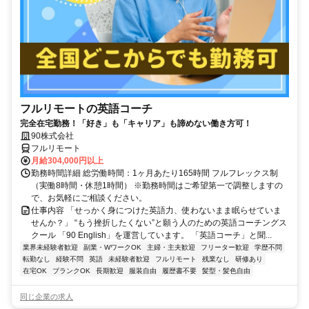
フルリモートの英語コーチ
完全在宅勤務！「好き」も「キャリア」も諦めない働き方可！
90株式会社
フルリモート
月給304,000円以上
勤務時間詳細 総労働時間：1ヶ月あたり165時間 フルフレックス制
（実働8時間・休憩1時間） ※勤務時間はご希望第一で調整しますの
で、お気軽にご相談ください。
仕事内容 「せっかく身につけた英語力、使わないまま眠らせていま
せんか？」 “もう挫折したくない”と願う人のための英語コーチングス
クール 「90 English」を運営しています。 「英語コーチ」と聞...
業界未経験者歓迎
副業・WワークOK
主婦・主夫歓迎
フリーター歓迎
学歴不問
転勤なし
経験不問
英語
未経験者歓迎
フルリモート
残業なし
研修あり
在宅OK
ブランクOK
長期歓迎
服装自由
履歴書不要
髪型・髪色自由
同じ企業の求人