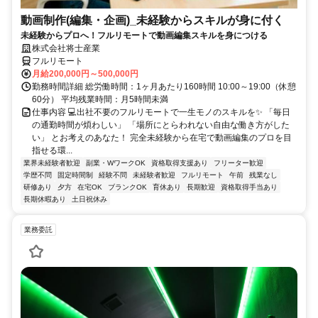
動画制作(編集・企画)_未経験からスキルが身に付く
未経験からプロへ！フルリモートで動画編集スキルを身につける
株式会社将士産業
フルリモート
月給200,000円～500,000円
勤務時間詳細 総労働時間：1ヶ月あたり160時間 10:00～19:00（休憩
60分） 平均残業時間：月5時間未満
仕事内容 💻出社不要のフルリモートで一生モノのスキルを✨ 「毎日
の通勤時間が煩わしい」 「場所にとらわれない自由な働き方がした
い」 とお考えのあなた！ 完全未経験から在宅で動画編集のプロを目
指せる環...
業界未経験者歓迎
副業・WワークOK
資格取得支援あり
フリーター歓迎
学歴不問
固定時間制
経験不問
未経験者歓迎
フルリモート
午前
残業なし
研修あり
夕方
在宅OK
ブランクOK
育休あり
長期歓迎
資格取得手当あり
長期休暇あり
土日祝休み
業務委託