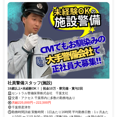
社員警備スタッフ(施設)
18歳以上×未経験OK！｜祝金10万・寮完備・賞与2回
セントラル警備保障株式会社 千葉支社
交通・アクセス 千葉県内に多数の勤務地あり
月給220,000円～222,500円
千葉県君津市
勤務時間詳細 実働時間：1日あたり16時間 平均勤務日数：1ヶ月あた
り10日 〜 11日 9:00～翌9:00（実働16h／休憩8h） ＜休憩の内訳＞