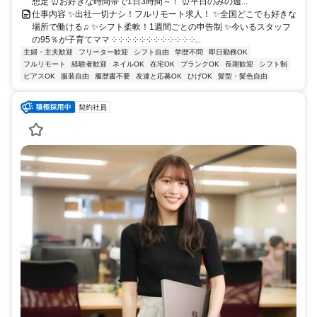
想定 ⏰お好きな時間帯で1日3時間～！ ⏰平日のみの週...
仕事内容 ✨出社一切ナシ！フルリモート求人！ ✨全国どこでも好きな
場所で働ける♫ ✨シフト柔軟！1週間ごとの申告制 ✨今いるスタッフ
の95％が子育てママ ༶ ༶ ༶ ༶ ༶ ༶ ༶ ༶ ༶ ༶ ༶ ༶...
主婦・主夫歓迎
フリーター歓迎
シフト自由
学歴不問
即日勤務OK
フルリモート
経験者歓迎
ネイルOK
在宅OK
ブランクOK
長期歓迎
シフト制
ピアスOK
服装自由
履歴書不要
友達と応募OK
ひげOK
髪型・髪色自由
契約社員