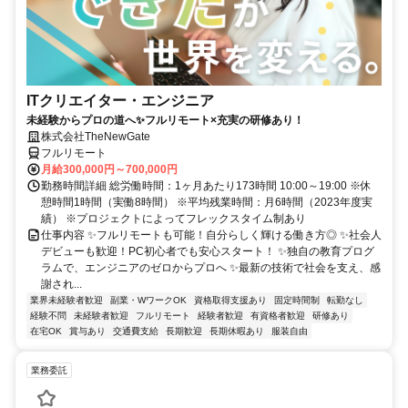
ITクリエイター・エンジニア
未経験からプロの道へ✨フルリモート×充実の研修あり！
株式会社TheNewGate
フルリモート
月給300,000円～700,000円
勤務時間詳細 総労働時間：1ヶ月あたり173時間 10:00～19:00 ※休
憩時間1時間（実働8時間） ※平均残業時間：月6時間（2023年度実
績） ※プロジェクトによってフレックスタイム制あり
仕事内容 ✨フルリモートも可能！自分らしく輝ける働き方◎ ✨社会人
デビューも歓迎！PC初心者でも安心スタート！ ✨独自の教育プログ
ラムで、エンジニアのゼロからプロへ ✨最新の技術で社会を支え、感
謝され...
業界未経験者歓迎
副業・WワークOK
資格取得支援あり
固定時間制
転勤なし
経験不問
未経験者歓迎
フルリモート
経験者歓迎
有資格者歓迎
研修あり
在宅OK
賞与あり
交通費支給
長期歓迎
長期休暇あり
服装自由
業務委託