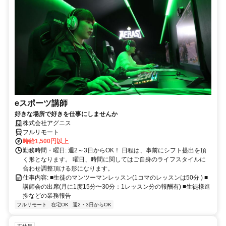
eスポーツ講師
好きな場所で好きを仕事にしませんか
株式会社アグニス
フルリモート
時給1,500円以上
勤務時間・曜日: 週2～3日からOK！ 日程は、事前にシフト提出を頂
く形となります。 曜日、時間に関してはご自身のライフスタイルに
合わせ調整頂ける形になります。
仕事内容: ■生徒のマンツーマンレッスン(1コマのレッスンは50分 ) ■
講師会の出席(月に1度15分〜30分：1レッスン分の報酬有) ■生徒様進
捗などの業務報告
フルリモート
在宅OK
週2・3日からOK