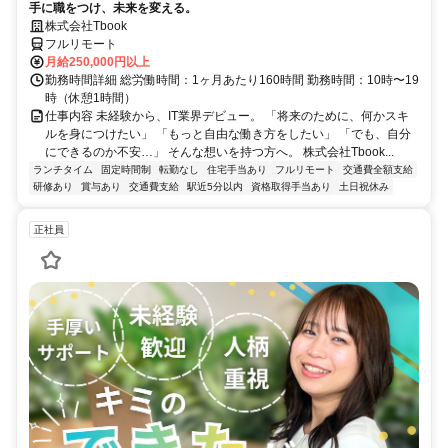
手に職をつけ、未来を変える。
株式会社Tbook
フルリモート
月給250,000円以上
勤務時間詳細 総労働時間：1ヶ月あたり160時間 勤務時間：10時〜19
時（休憩1時間）
仕事内容 未経験から、IT業界デビュー。 「将来のために、何かスキ
ルを身につけたい」 「もっと自由な働き方をしたい」 「でも、自分
にできるのか不安…」 そんな想いを持つ方へ。 株式会社Tbook...
ランチタイム
固定時間制
転勤なし
住宅手当あり
フルリモート
交通費全額支給
研修あり
賞与あり
交通費支給
駅近5分以内
資格取得手当あり
土日祝休み
正社員