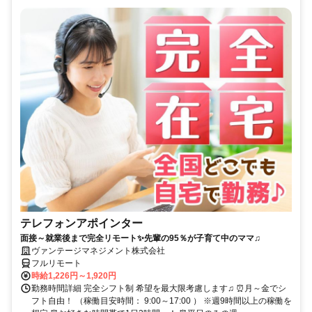
テレフォンアポインター
面接～就業後まで完全リモート✨先輩の95％が子育て中のママ♫
ヴァンテージマネジメント株式会社
フルリモート
時給1,226円～1,920円
勤務時間詳細 完全シフト制 希望を最大限考慮します♫ ⏰月～金でシ
フト自由！ （稼働目安時間： 9:00～17:00 ） ※週9時間以上の稼働を