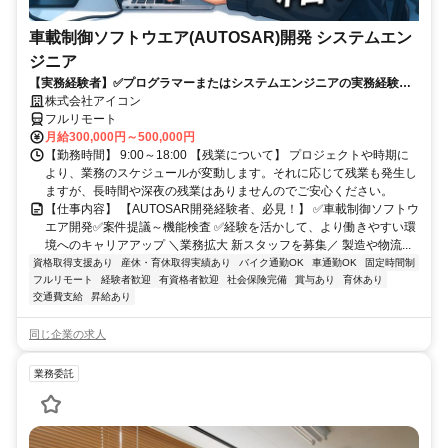
車載制御ソフトウエア(AUTOSAR)開発 システムエン
ジニア
【実務経験者】✅プログラマーまたはシステムエンジニアの実務経験✅C
言語の開発経験✅車載組込ソフトの開発経験✅AUTOSARコンフィグ設
株式会社アイコン
計経験
フルリモート
月給300,000円～500,000円
【勤務時間】 9:00～18:00 【残業について】 プロジェクトや時期に
より、業務のスケジュールが変動します。それに応じて残業も発生し
ますが、長時間や深夜の残業はありませんのでご安心ください。
【仕事内容】 【AUTOSAR開発経験者、必見！】 ✅車載制御ソフトウ
エア開発✅案件提議～機能検査 ✅経験を活かして、より働きやすい環
境へのキャリアアップ ＼業務拡大 新スタッフを募集／ 製造や物流...
資格取得支援あり
産休・育休取得実績あり
バイク通勤OK
車通勤OK
固定時間制
フルリモート
経験者歓迎
有資格者歓迎
社会保険完備
賞与あり
育休あり
交通費支給
昇給あり
同じ企業の求人
業務委託