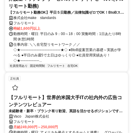
リモート勤務)
【フルリモート勤務OK】平日５日勤務／法律知識ゼロでOK！BtoBスキ
ルが身につく営業職
株式会社make standards
フルリモート
時給1,600円以上
勤務時間・曜日: 平日のみ 9：00～18：00 実働時間：1日あたり8時
間 休憩1時間
仕事内容: ＼＼在宅型リモートワーク ／／
◇★───────────────★◇ ●BtoB提案営業の基礎～実践が学
べる ●平日のみ週5で土日はゆっくり◎ ●社員登用実績あり！
◇★───────...
社員登用あり
固定時間制
フルリモート
在宅OK
正社員
【フルリモート】世界的米国大手ITの社内外の広告コ
ンテンツレビュアー
未経験者・新卒・ブランク有り歓迎、英語を活かせるポジションです。
完全リモート
Vaco Japan株式会社
フルリモート
月給249,000円～250,000円
勤務時間・曜日: アメリカを拠点とするチームと連携し、グローバル