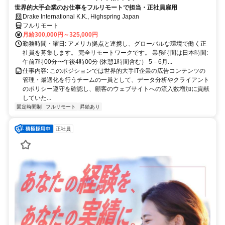
世界的大手企業のお仕事をフルリモートで担当・正社員雇用
Drake International K.K., Highspring Japan
フルリモート
月給300,000円～325,000円
勤務時間・曜日: アメリカ拠点と連携し、グローバルな環境で働く正
社員を募集します。 完全リモートワークです。 業務時間は日本時間:
午前7時00分〜午後4時00分 (休憩1時間含む） 5－6月...
仕事内容: このポジションでは世界的大手IT企業の広告コンテンツの
管理・最適化を行うチームの一員として、データ分析やクライアント
のポリシー遵守を確認し、顧客のウェブサイトへの流入数増加に貢献
していた...
固定時間制
フルリモート
昇給あり
正社員