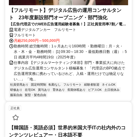
【フルリモート】デジタル広告の運用コンサルタン
ト 23年度新設部門オープニング・部門強化
【広告代理店でのWEB広告運用経験者募集！】正社員登用率7割／電通
G／全国×完全在宅／年休126日・土日祝休み／残業月平均4時間19分
電通デジタルアンカー フルリモート
フルリモート
月給250,000円～500,000円
勤務時間 総労働時間：1ヶ月あたり160時間 ・勤務曜日：月・火・
水・木・金 ・勤務時間： [1] 09:30～18:30 ・最低勤務日数（週）：5
日 残業月平均4時間19分（2025年度）
仕事内容 【デジタルマーケティング本部】部門・事業拡大に向けた
デジタル広告運用コンサルタント積極募集！ 「代理店のBPO拠点で
広告運用実務に携わっているけれど、入稿・運用だけでは物足りな
い…」 「地...
社員登用あり
固定時間制
転勤なし
フルリモート
経験者歓迎
ネイルOK
研修あり
在宅OK
賞与あり
育休あり
長期休暇あり
ピアスOK
土日祝休み
服装自由
髪型・髪色自由
正社員
【韓国語・英語必須】世界的米国大手ITの社内外のコ
ンテンツレビュアー・日本語不要