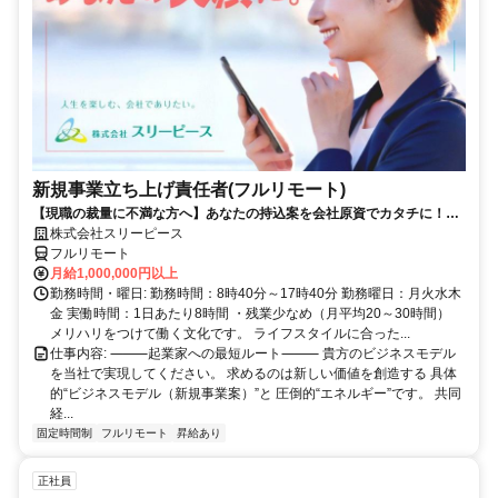
新規事業立ち上げ責任者(フルリモート)
【現職の裁量に不満な方へ】あなたの持込案を会社原資でカタチに！最
短6ヶ月で共同経営者の道へ
株式会社スリーピース
フルリモート
月給1,000,000円以上
勤務時間・曜日: 勤務時間：8時40分～17時40分 勤務曜日：月火水木
金 実働時間：1日あたり8時間 ・残業少なめ（月平均20～30時間）
メリハリをつけて働く文化です。 ライフスタイルに合った...
仕事内容: ⸻起業家への最短ルート⸻ 貴方のビジネスモデル
を当社で実現してください。 求めるのは新しい価値を創造する 具体
的“ビジネスモデル（新規事業案）”と 圧倒的“エネルギー”です。 共同
経...
固定時間制
フルリモート
昇給あり
正社員