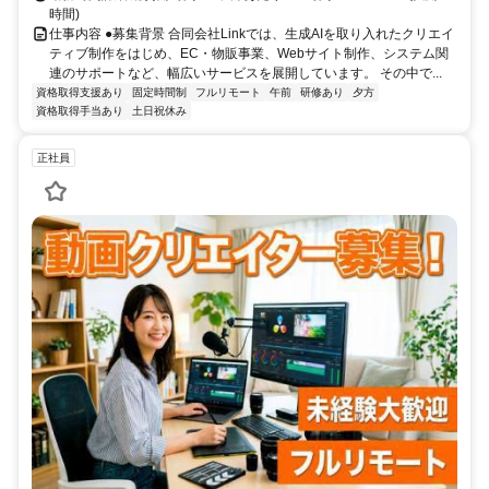
時間)
仕事内容 ●募集背景 合同会社Linkでは、生成AIを取り入れたクリエイ
ティブ制作をはじめ、EC・物販事業、Webサイト制作、システム関
連のサポートなど、幅広いサービスを展開しています。 その中で...
資格取得支援あり
固定時間制
フルリモート
午前
研修あり
夕方
資格取得手当あり
土日祝休み
正社員