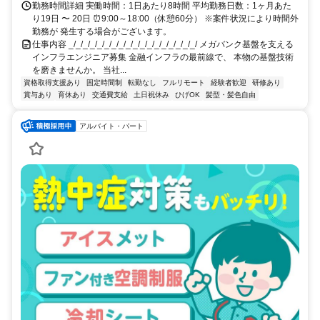
勤務時間詳細 実働時間：1日あたり8時間 平均勤務日数：1ヶ月あた
り19日 〜 20日 ⏰9:00～18:00（休憩60分） ※案件状況により時間外
勤務が 発生する場合がございます。
仕事内容 _/_/_/_/_/_/_/_/_/_/_/_/_/_/_/_/_/_/ メガバンク基盤を支える
インフラエンジニア募集 金融インフラの最前線で、 本物の基盤技術
を磨きませんか。 当社...
資格取得支援あり
固定時間制
転勤なし
フルリモート
経験者歓迎
研修あり
賞与あり
育休あり
交通費支給
土日祝休み
ひげOK
髪型・髪色自由
アルバイト・パート