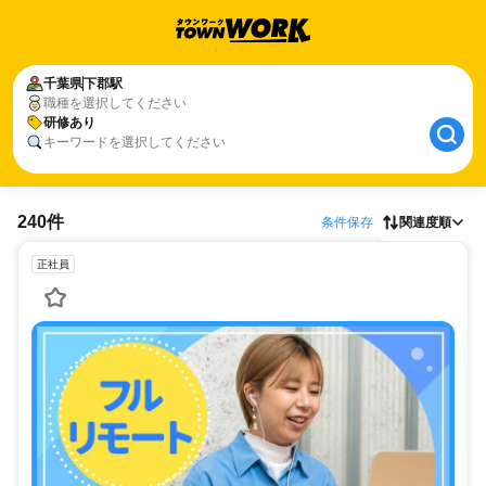
千葉県
下郡駅
職種を選択してください
研修あり
キーワードを選択してください
240件
条件保存
関連度順
正社員