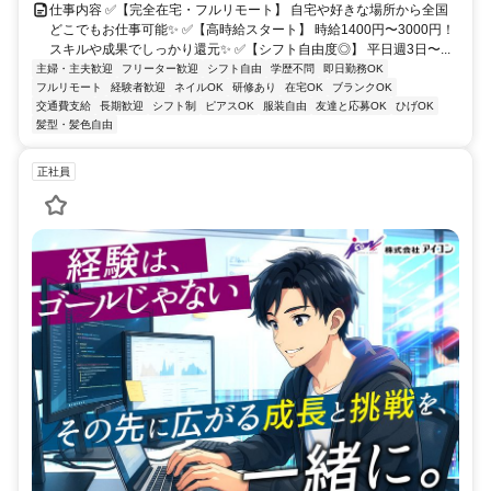
仕事内容 ✅【完全在宅・フルリモート】 自宅や好きな場所から全国
どこでもお仕事可能✨ ✅【高時給スタート】 時給1400円〜3000円！
スキルや成果でしっかり還元✨ ✅【シフト自由度◎】 平日週3日〜...
主婦・主夫歓迎
フリーター歓迎
シフト自由
学歴不問
即日勤務OK
フルリモート
経験者歓迎
ネイルOK
研修あり
在宅OK
ブランクOK
交通費支給
長期歓迎
シフト制
ピアスOK
服装自由
友達と応募OK
ひげOK
髪型・髪色自由
正社員