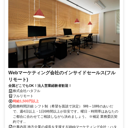
Webマーケティング会社のインサイドセールス(フル
リモート)
全国どこでもOK！法人営業経験者歓迎！
株式会社ハタフル
フルリモート
時給1,500円以上
勤務時間詳細 シフト制（希望を面談で決定） 9時～18時のあいだ
で、週4日以上・1日6時間以上が目安です。曜日・時間帯はあなたの
ご都合に合わせてご相談しながら決めましょう。 ※補足 業務委託契
約です...
仕事内容 地方企業の成長を支援するWebマーケティング会社・ハタ