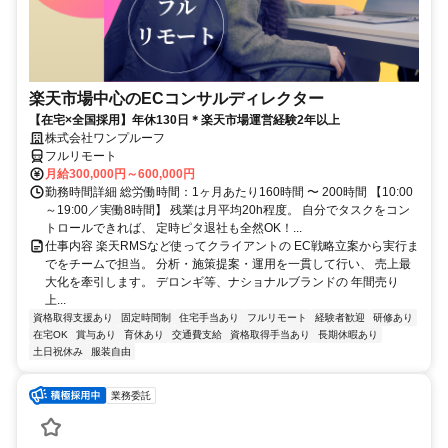
楽天市場中心のECコンサルディレクター
【在宅×全国採用】年休130日＊楽天市場運営経験2年以上
株式会社ワンプルーフ
フルリモート
月給300,000円～600,000円
勤務時間詳細 総労働時間：1ヶ月あたり160時間 〜 200時間 【10:00
～19:00／実働8時間】 残業は月平均20h程度。 自分でタスクをコン
トロールできれば、 定時ピタ退社も全然OK！...
仕事内容 楽天RMSなど使ってクライアントの EC戦略立案から実行ま
でをチームで担当。 分析・施策提案・運用を一貫して行い、 売上最
大化を牽引します。 デロンギ等、ナショナルブランドの 年間売り
上...
資格取得支援あり
固定時間制
住宅手当あり
フルリモート
経験者歓迎
研修あり
在宅OK
賞与あり
育休あり
交通費支給
資格取得手当あり
長期休暇あり
土日祝休み
服装自由
業務委託