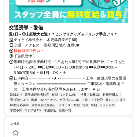
交通誘導・警備
週1日～◎未経験大歓迎！＊ヒンヤリグッズ＆ドリンク手当アリ＊
テイケイ株式会社 木更津営業所[188]
交通・アクセス 下郡駅周辺/直行直帰OK
日給13,500円以上
千葉県君津市
勤務時間詳細 実働時間：1日あたり8時間 平均勤務日数：1ヶ月あた
り4日 〜 20日 ■■日勤■■8:00～17:00(実働8h) ■■夜勤■■20:00～
5:00(実働8h) ＊週1日～OK ＊土...
仕事内容 ═══════⋆⋆★⋆⋆═══════ ＜工事・建設現場の交通誘
導スタッフ＞ ══════════════════ 工事現場・建築現場で
の、 工事車両や歩行者の誘導をお任せします！ ⏩ 超...
制服あり
業界未経験者歓迎
短期（3ヵ月以内）
扶養内勤務OK
社員登用あり
週1日からOK
副業・WワークOK
土日祝のみOK
主婦・主夫歓迎
週1シフト提出
60代も応募可
資格取得支援あり
フリーター歓迎
短期
早朝
シフト自由
学歴不問
平日のみOK
学生歓迎
経験不問
正社員