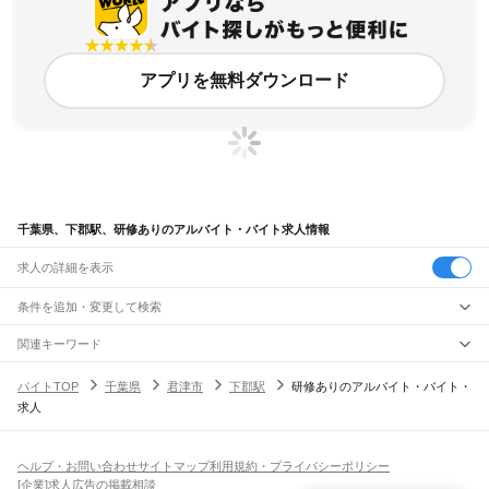
アプリを無料ダウンロード
千葉県、下郡駅、研修ありのアルバイト・バイト求人情報
求人の詳細を表示
条件を追加・変更して検索
市区町村を追加・変更
関連キーワード
完全在宅ワーク 全国
シール貼り 在宅
現在地周辺
ガチャガチャ
犬カフェ
千葉県
駅を追加・変更
バイトTOP
千葉県
君津市
下郡駅
研修ありのアルバイト・バイト・
千葉県
すべて
求人
千葉市
すべて
職種を追加・変更
JR武蔵野線
中央区
花見川区
稲毛区
若葉区
緑区
美浜区
南流山駅
新松戸駅
新八柱駅
東松戸駅
市川大野駅
船橋法典駅
西船橋駅
飲食・フードサービス
銚子市
市川市
船橋市
館山市
木更津市
松戸市
野田市
茂原市
成田市
佐倉市
東金市
特徴を追加・変更
飲食・フードサービス
すべて
ヘルプ・お問い合わせ
サイトマップ
利用規約・プライバシーポリシー
JR中央・総武線
旭市
習志野市
柏市
勝浦市
市原市
流山市
八千代市
我孫子市
鴨川市
鎌ケ谷市
ホールスタッフ
キッチンスタッフ
皿洗い・洗い場
精肉・鮮魚加工
給食調理
人気
[企業]求人広告の掲載相談
市川駅
本八幡駅
下総中山駅
西船橋駅
船橋駅
東船橋駅
津田沼駅
幕張本郷駅
幕張駅