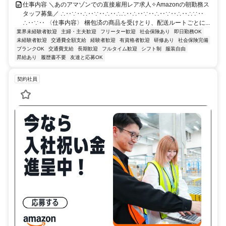
仕事内容 ＼あのアマゾンでの直接雇用レア求人✧Amazonの朝勤務ス
タッフ募集／ ∴‥∵‥∴‥∵‥∴‥∴∴‥∴‥∵‥∴‥∵‥∴‥∴∵‥
∴‥∵‥ 〈仕事内容〉 梱包済の商品を受けとり、配送ルートごとに...
業界未経験者歓迎
主婦・主夫歓迎
フリーター歓迎
社会保険あり
即日勤務OK
未経験者歓迎
交通費全額支給
経験者歓迎
有資格者歓迎
研修あり
社会保険完備
ブランクOK
交通費支給
長期歓迎
フルタイム歓迎
シフト制
服装自由
昇給あり
履歴書不要
友達と応募OK
契約社員