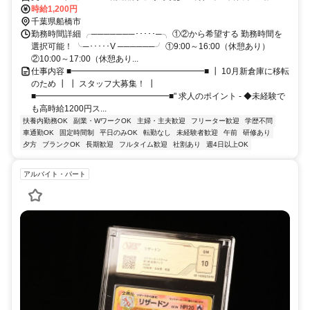
転勤なし
時給1,200円
千葉県船橋市
勤務時間詳細 ╭───────･････─╮ ①②から希望する 勤務時間を
選択可能！ ╰─･････V ──────╯ ①9:00～16:00（休憩あり）
②10:00～17:00（休憩あり...
仕事内容 ■━━━━━━━━━━━━━━━━■ ┃ 10月新倉庫に移転
のため ┃ ┃ スタッフ大募集！ ┃
■━━━━━━━━━━━━━━━━■" 求人のポイント - ◆未経験で
も高時給1200円ス...
扶養内勤務OK
副業・WワークOK
主婦・主夫歓迎
フリーター歓迎
学歴不問
車通勤OK
固定時間制
平日のみOK
転勤なし
未経験者歓迎
午前
研修あり
夕方
ブランクOK
長期歓迎
フルタイム歓迎
社割あり
週4日以上OK
アルバイト・パート