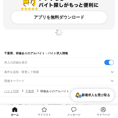
アプリを無料ダウンロード
千葉県、研修ありのアルバイト・バイト求人情報
求人の詳細を表示
条件を追加・変更して検索
市区町村を追加・変更
関連キーワード
千葉県 講習
千葉県 研修講師
千葉県 トレーニング
千葉県 受講し
千葉県 機能訓練
千葉県
駅を追加・変更
バイトTOP
千葉県
研修ありのアルバイト・バイト・求人
千葉県
すべて
新着求人を受け取る
千葉市
すべて
職種を追加・変更
JR武蔵野線
中央区
花見川区
稲毛区
若葉区
緑区
美浜区
南流山駅
新松戸駅
新八柱駅
東松戸駅
市川大野駅
船橋法典駅
西船橋駅
飲食・フードサービス
ヘルプ・お問い合わせ
サイトマップ
利用規約・プライバシーポリシー
銚子市
市川市
船橋市
館山市
木更津市
松戸市
野田市
茂原市
成田市
佐倉市
東金市
特徴を追加・変更
飲食・フードサービス
すべて
[企業]求人広告の掲載相談
JR中央・総武線
旭市
習志野市
柏市
勝浦市
市原市
流山市
八千代市
我孫子市
鴨川市
鎌ケ谷市
ホールスタッフ
キッチンスタッフ
皿洗い・洗い場
精肉・鮮魚加工
給食調理
人気
ホーム
マイリスト
メッセージ
マイページ
市川駅
本八幡駅
下総中山駅
西船橋駅
船橋駅
東船橋駅
津田沼駅
幕張本郷駅
幕張駅
君津市
富津市
浦安市
四街道市
袖ケ浦市
八街市
印西市
白井市
富里市
南房総市
雇用形態を追加・変更