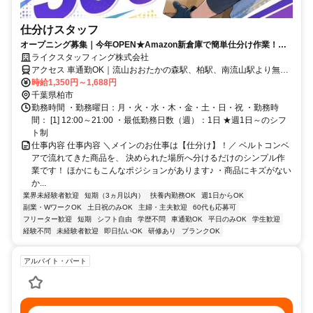
仕分けスタッフ
オープニング募集｜今年OPEN★Amazon新倉庫で簡単仕分け作業！週1
～×日払いOK
ライクスタッフィング株式会社
アクセス 車通勤OK｜流山おおたかの森駅、柏駅、南流山駅より無料
送迎バスあり
時給1,350円～1,688円
千葉県柏市
勤務時間 ・勤務曜日：月・火・水・木・金・土・日・祝 ・勤務時
間： [1] 12:00～21:00 ・最低勤務日数（週）：1日 ★週1日～のシフ
ト制
仕事内容 仕事内容 ＼メインのお仕事は【仕分け】！／ ベルトコンベ
アで流れてきた商品を、 決められた場所へ分けるだけのシンプル作
業です！ ほかにもこんなポジションがあります♪ ・商品にキズがない
か...
業界未経験者歓迎
短期（3ヵ月以内）
扶養内勤務OK
週1日からOK
副業・WワークOK
土日祝のみOK
主婦・主夫歓迎
60代も応募可
フリーター歓迎
短期
シフト自由
学歴不問
車通勤OK
平日のみOK
学生歓迎
経験不問
未経験者歓迎
即日払いOK
研修あり
ブランクOK
アルバイト・パート