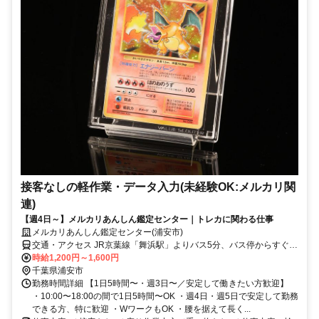
接客なしの軽作業・データ入力(未経験OK:メルカリ関
連)
【週4日～】メルカリあんしん鑑定センター｜トレカに関わる仕事
メルカリあんしん鑑定センター(浦安市)
交通・アクセス JR京葉線「舞浜駅」よりバス5分、バス停からすぐ徒
歩1分
時給1,200円～1,600円
千葉県浦安市
勤務時間詳細 【1日5時間〜・週3日〜／安定して働きたい方歓迎】
・10:00〜18:00の間で1日5時間〜OK ・週4日・週5日で安定して勤務
できる方、特に歓迎 ・WワークもOK ・腰を据えて長く...