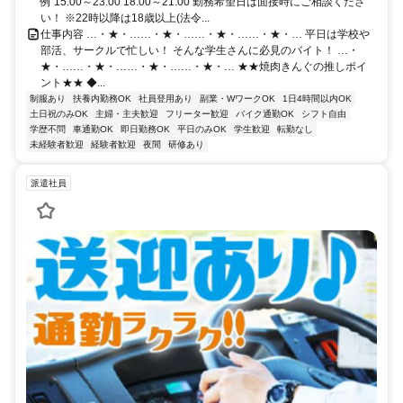
例 15:00～23:00 18:00～21:00 勤務希望日は面接時にご相談くださ
い！ ※22時以降は18歳以上(法令...
仕事内容 …・★・……・★・……・★・……・★・… 平日は学校や
部活、サークルで忙しい！ そんな学生さんに必見のバイト！ …・
★・……・★・……・★・……・★・… ★★焼肉きんぐの推しポイ
ント★★ ◆...
制服あり
扶養内勤務OK
社員登用あり
副業・WワークOK
1日4時間以内OK
土日祝のみOK
主婦・主夫歓迎
フリーター歓迎
バイク通勤OK
シフト自由
学歴不問
車通勤OK
即日勤務OK
平日のみOK
学生歓迎
転勤なし
未経験者歓迎
経験者歓迎
夜間
研修あり
派遣社員