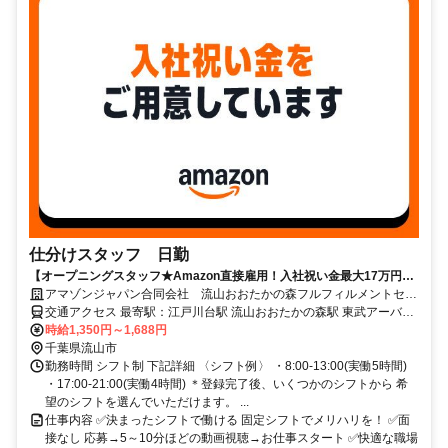
仕分けスタッフ 日勤
【オープニングスタッフ★Amazon直接雇用！入社祝い金最大17万円】
髪型・髪色自由＊未経験OK！長期で安定雇用可能！
アマゾンジャパン合同会社 流山おおたかの森フルフィルメントセン
ター
交通アクセス 最寄駅：江戸川台駅 流山おおたかの森駅 東武アーバン
パークライン 江戸川台駅 から約2km 初石駅 から約3km つくばエクス
時給1,350円～1,688円
プレス 流山おおたかの森駅 から5km ★無料シャトルバスあり（流山
千葉県流山市
おおたかの森・柏・南流山駅） ★朝～夜まで各駅から合計32便運行
勤務時間 シフト制 下記詳細 〈シフト例〉 ・8:00-13:00(実働5時間)
中、シフトに合わせて通勤可能です！ 流山おおたかの森駅発 約25分
・17:00-21:00(実働4時間) ＊登録完了後、いくつかのシフトから 希
柏駅発 約45分 南流山駅発 約30分
望のシフトを選んでいただけます。 ...
仕事内容 ✅決まったシフトで働ける 固定シフトでメリハリを！ ✅面
接なし 応募→5～10分ほどの動画視聴→お仕事スタート ✅快適な職場