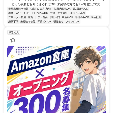
まった手順どおりに進めればOK♪ 未経験の方でも2～3日ほどで覚...
業界未経験者歓迎
短期（3ヵ月以内）
扶養内勤務OK
週1日からOK
副業・WワークOK
土日祝のみOK
主婦・主夫歓迎
60代も応募可
フリーター歓迎
短期
シフト自由
学歴不問
車通勤OK
平日のみOK
学生歓迎
経験不問
未経験者歓迎
即日払いOK
研修あり
ブランクOK
派遣社員