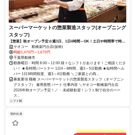
スーパーマーケットの惣菜製造スタッフ(オープニング
スタッフ)
【惣菜】秋オープン予定☆週3日、1日4時間～OK！土日や時間帯で時給
アップあり！
ヤオコー 船橋薬円台店(仮称)
時給1,470円～1,670円
千葉県船橋市
勤務曜日・時間 8:00～12:00 様々なシフトがあります！ご相談くださ
い！ ★長時間パートナー 1日4～8時間、週3～5日勤務 ★短時間ヘル
パー 1日3時間程度、週3～4日勤務 ＼ご家庭との両...
募集要項 職種 スーパーマーケットの惣菜製造スタッフ（オープニン
グスタッフ） 雇用形態 パート 仕事内容 ＼ヤオコー船橋薬円台店
2026年秋オープン予定！／ ・未経験歓迎！シフト制で自分のペー
ス...
シフト制
契約社員