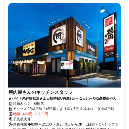
焼肉屋さんのキッチンスタッフ
★バイト未経験歓迎★土日祝時給UP/週2日～･1日3h～OK/高校生や大学
生など、学生さん大歓迎！
焼肉きんぐ 成田店
アクセス JR成田線「成田駅」より車で7分 京成本線「京成成田駅」
より車で7分
時給1,400円～1,600円
千葉県成田市
勤務時間 ◆8:00～翌1:00 ・週2、3日からOK・1日3h～OK！ シフト