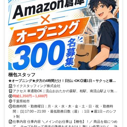
梱包スタッフ
★オープニング★夕方の4時間だけ！日払いOK◎週1日～サクっと稼ご
う♪Amazon新倉庫で簡単梱包作業★
ライクスタッフィング株式会社
アクセス 車通勤OK｜流山おおたかの森駅、柏駅、南流山駅より無料
送迎バスあり
時給1,350円～1,688円
千葉県柏市
勤務時間 ・勤務曜日：月・火・水・木・金・土・日・祝 ・勤務時
間： [1] 17:00～21:00 ・最低勤務日数（週）：1日 ★週1日～のシフ
ト制
仕事内容 仕事内容 ＼メインのお仕事は【梱包】！／ 商品を箱につめ
て、 テープを貼って発送の準備をするだけ！ 難しい作業はなく、 決