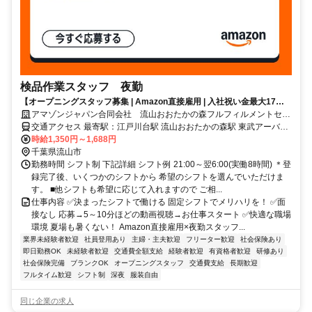
検品作業スタッフ 夜勤
【オープニングスタッフ募集 | Amazon直接雇用 | 入社祝い金最大17万
円★】 朝弱いなら夜働くのもアリ？勤続期間によって昇給アリ♪長期で
アマゾンジャパン合同会社 流山おおたかの森フルフィルメントセン
安定！
ター
交通アクセス 最寄駅：江戸川台駅 流山おおたかの森駅 東武アーバン
パークライン 江戸川台駅 から約2km 初石駅 から約3km つくばエクス
時給1,350円～1,688円
プレス 流山おおたかの森駅 から5km ★無料シャトルバスあり（流山
千葉県流山市
おおたかの森・柏・南流山駅） ★朝～夜まで各駅から合計32便運行
勤務時間 シフト制 下記詳細 シフト例 21:00～翌6:00(実働8時間) ＊登
中、シフトに合わせて通勤可能です！ 流山おおたかの森駅発 約25分
録完了後、いくつかのシフトから 希望のシフトを選んでいただけま
柏駅発 約45分 南流山駅発 約30分
す。 ■他シフトも希望に応じて入れますので ご相...
仕事内容 ✅決まったシフトで働ける 固定シフトでメリハリを！ ✅面
接なし 応募→5～10分ほどの動画視聴→お仕事スタート ✅快適な職場
環境 夏場も暑くない！ Amazon直接雇用×夜勤スタッフ...
業界未経験者歓迎
社員登用あり
主婦・主夫歓迎
フリーター歓迎
社会保険あり
即日勤務OK
未経験者歓迎
交通費全額支給
経験者歓迎
有資格者歓迎
研修あり
社会保険完備
ブランクOK
オープニングスタッフ
交通費支給
長期歓迎
フルタイム歓迎
シフト制
深夜
服装自由
同じ企業の求人