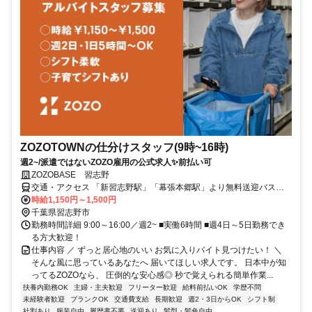
ZOZOTOWNの仕分けスタッフ(9時~16時)
週2~/派遣ではないZOZO雇用の公式求人✨️前払い可
ZOZOBASE 習志野
交通・アクセス 「新習志野駅」「幕張本郷駅」より無料送迎バス運
行中
時給1,150円～1,500円
千葉県習志野市
勤務時間詳細 9:00～16:00／週2~ ■実働6時間 ■週4日～5日勤務でき
る方大歓迎！
仕事内容 ／ ずっと居心地のいい お気に入りバイト見つけたい！ ＼
そんな風に思っているあなたへ 届いてほしい求人です。 日本中が知
ってるZOZOなら、 圧倒的な安心感◎ 秒で覚えられる簡単作業...
扶養内勤務OK
主婦・主夫歓迎
フリーター歓迎
給料前払いOK
学歴不問
未経験者歓迎
ブランクOK
交通費支給
長期歓迎
週2・3日からOK
シフト制
社割あり
服装自由
履歴書不要
送迎あり
髪型・髪色自由