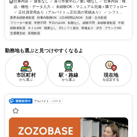
仕事内容 ✓ 接客なし ✓ 座り作業中心／重い物なし ✓ 仕事内容：検
品・梱包・データ入力 ✓ 未経験OK：マニュアル完備＋隣でフォロー
✓ 正社員登用あり（アルバイト→正社員の実績あり） ✓ シフト...
業界未経験者歓迎
扶養内勤務OK
1日4時間以内OK
主婦・主夫歓迎
フリーター歓迎
学歴不問
平日のみOK
転勤なし
経験不問
未経験者歓迎
午前
経験者歓迎
ネイルOK
残業なし
月1シフト提出
研修あり
夕方
ブランクOK
交通費支給
長期歓迎
勤務地も選ぶと見つけやすくなるよ
市区町村
駅・路線
現在地
から選ぶ
から選ぶ
を設定する
アルバイト・パート