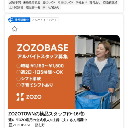
経験不問
未経験者歓迎
週払いOK
即日払いOK
研修あり
賞与あり
交通費支給
土日祝休み
履歴書不要
寮・社宅あり
アルバイト・パート
ZOZOTOWNの検品スタッフ(9~16時)
週4~/ZOZO雇用の公式求人✨️主婦（夫）さん活躍中
ZOZOBASE 習志野