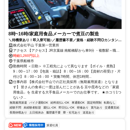
8時~16時/家庭用食品メーカーで煮豆の製造
＼待機寮あり！即入寮可能♪／履歴書不要／資格・経験不問◎カンタン＆
モクモク作業／無料送迎あり／土日休み(金土休み)・年休120日／1日7h
株式会社平山 千葉第一営業所
勤務・残業ほぼゼロ／半年後時給50円アップ／20代～40代の男女活躍中
アクセス 【アクセス】JR京葉線 南船橋駅から車9分 ・複数駅～職場
まで無料送迎バスあり (新習志野駅、津田沼駅、京成津田沼駅)
時給1,260円以上
千葉県船橋市
勤務時間 ＜日勤＞ ※工程先によって異なります 【ボイル・煮熟】
9：00～17：00 【包装・箱詰】 8：00～16：00 【資材の荷受け・片
付け】 8：00～16：00 ＊実働7時間、休憩1時間...
仕事内容 【株式会社平山での正社員採用（無期雇用派遣）となりま
す】 皆さんの食卓に一度は並んだことがある 豆や昆布などの「家庭
用食品」を 生産する大手食品メーカーでのお仕事です。 ★ホコリ1つ
ないク...
無期雇用派遣
バイク通勤OK
給料前払いOK
車通勤OK
固定時間制
転勤なし
経験不問
未経験者歓迎
週払いOK
即日払いOK
研修あり
賞与あり
交通費支給
長期休暇あり
土日祝休み
履歴書不要
寮・社宅あり
送迎あり
派遣社員