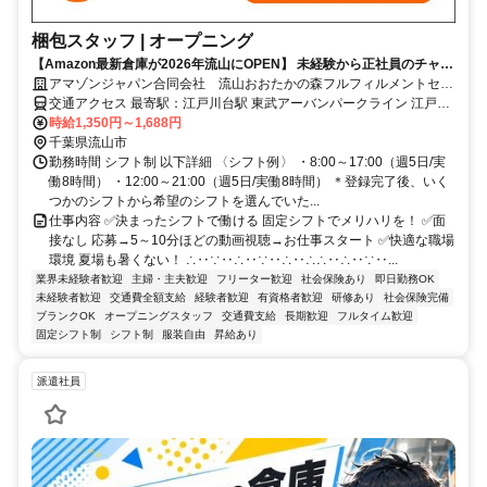
梱包スタッフ | オープニング
【Amazon最新倉庫が2026年流山にOPEN】 未経験から正社員のチャン
ス！ ◎入社祝い金最大17万円◎髪色自由・福利厚生充実・安定雇用可！
アマゾンジャパン合同会社 流山おおたかの森フルフィルメントセン
ター
交通アクセス 最寄駅：江戸川台駅 東武アーバンパークライン 江戸川
台駅 から約2km 初石駅 から約3km つくばエクスプレス 流山おおたか
時給1,350円～1,688円
の森駅 から5km ★無料シャトルバスあり（流山おおたかの森・柏・
千葉県流山市
南流山駅） ★朝～夜まで各駅から合計32便運行中、シフトに合わせ
勤務時間 シフト制 以下詳細 〈シフト例〉 ・8:00～17:00（週5日/実
て通勤可能です！ 流山おおたかの森駅発 約25分 柏駅発 約45分 南流
働8時間） ・12:00～21:00（週5日/実働8時間） ＊登録完了後、いく
山駅発 約30分
つかのシフトから希望のシフトを選んでいた...
仕事内容 ✅決まったシフトで働ける 固定シフトでメリハリを！ ✅面
接なし 応募→5～10分ほどの動画視聴→お仕事スタート ✅快適な職場
環境 夏場も暑くない！ ∴‥∵‥∴‥∵‥∴‥∴∴‥∴‥∵‥...
業界未経験者歓迎
主婦・主夫歓迎
フリーター歓迎
社会保険あり
即日勤務OK
未経験者歓迎
交通費全額支給
経験者歓迎
有資格者歓迎
研修あり
社会保険完備
ブランクOK
オープニングスタッフ
交通費支給
長期歓迎
フルタイム歓迎
固定シフト制
シフト制
服装自由
昇給あり
派遣社員