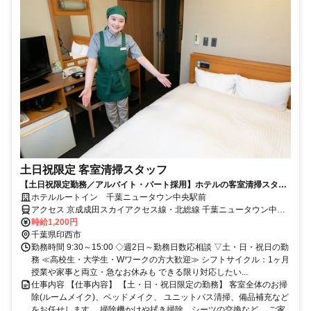
土日祝限定 客室清掃スタッフ
【土日祝限定勤務／アルバイト・パート採用】ホテルの客室清掃スタッ
フ／未経験歓迎！学生・主婦活躍中
ホテルルートイン 千葉ニュータウン中央駅前
アクセス 京成成田スカイアクセス線・北総線 千葉ニュータウン中央
徒歩約4分
時給1,200円
千葉県印西市
勤務時間 9:30～15:00 ◇週2日～勤務日数応相談 ▽土・日・祝日の勤
務 ≪高校生・大学生・Wワークの方大歓迎≫ シフトサイクル：1ヶ月
授業や家事と両立・急なお休みも できる限り対応したい...
仕事内容 【仕事内容】 【土・日・祝日限定の勤務】 客室全体のお掃
除(ルームメイク)、ベッドメイク、 ユニットバス清掃、備品補充など
をお任せします。 掃除機かけや拭き掃除、シーツの交換など、 ご家