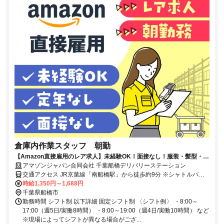
倉庫内作業スタッフ 朝勤
【Amazon直接雇用のレア求人】未経験OK！面接なし！服装・髪型・髪
色自由で自分らしく働けます◎ 長期で安定雇用可能！時給UP！
アマゾンジャパン合同会社 千葉船橋デリバリーステーション
交通アクセス JR京葉線「南船橋駅」から徒歩約9分 ※シャトルバス
運行なし ※自転車通勤可 ※車、バイク通勤不可
時給1,350円～1,688円
千葉県船橋市
勤務時間 シフト制 以下詳細 固定シフト制 〈シフト例〉 ・8:00～
17:00（週5日/実働8時間） ・8:00～19:00（週4日/実働10時間） など
※現場によってシフトが異なる場合がござ...