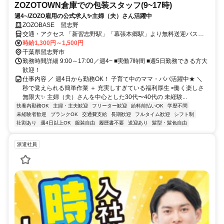
ZOZOTOWN倉庫での包装スタッフ(9~17時)
週4~/ZOZO雇用の公式求人✨️主婦（夫）さん活躍中
ZOZOBASE 習志野
交通・アクセス 「新習志野駅」「幕張本郷駅」より無料送迎バス運
行中
時給1,300円～1,500円
千葉県習志野市
勤務時間詳細 9:00～17:00／週4~ ■実働7時間 ■週5日勤務できる方大
歓迎！
仕事内容 ／ 週4日から勤務OK！ 子育て中のママ・パパ活躍中★ ＼
秒で覚えられる簡単作業 ＋ 充実しすぎている福利厚生 ⇨働く楽しさ
無限大✨️ 主婦（夫）さんを中心とした30代〜40代の 未経験...
扶養内勤務OK
主婦・主夫歓迎
フリーター歓迎
給料前払いOK
学歴不問
未経験者歓迎
ブランクOK
交通費支給
長期歓迎
フルタイム歓迎
シフト制
社割あり
週4日以上OK
服装自由
履歴書不要
送迎あり
髪型・髪色自由
派遣社員