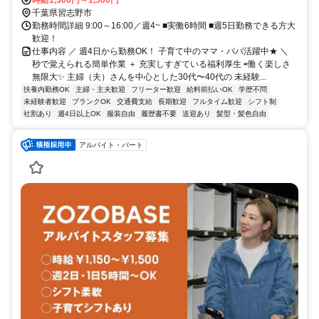
行中
時給1,300円～1,500円
千葉県習志野市
勤務時間詳細 9:00～16:00／週4~ ■実働6時間 ■週5日勤務できる方大
歓迎！
仕事内容 ／ 週4日から勤務OK！ 子育て中のママ・パパ活躍中★ ＼
秒で覚えられる簡単作業 ＋ 充実しすぎている福利厚生 ⇨働く楽しさ
無限大✨️ 主婦（夫）さんを中心とした30代〜40代の 未経験...
扶養内勤務OK
主婦・主夫歓迎
フリーター歓迎
給料前払いOK
学歴不問
未経験者歓迎
ブランクOK
交通費支給
長期歓迎
フルタイム歓迎
シフト制
社割あり
週4日以上OK
服装自由
履歴書不要
送迎あり
髪型・髪色自由
アルバイト・パート