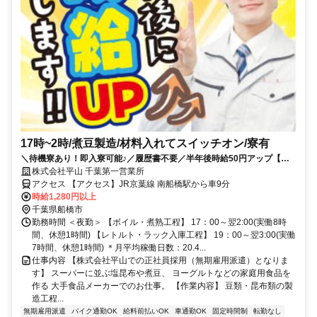
17時~2時/煮豆製造/材料入れてスイッチオン/寮有
＼待機寮あり！即入寮可能♪／履歴書不要／半年後時給50円アップ【月
収22万円～25万円】／個室寮・社員食堂あり／金土休み・年休120日・
株式会社平山 千葉第一営業所
残業ほぼゼロ／20代・30代・40代の男女活躍中！
アクセス 【アクセス】JR京葉線 南船橋駅から車9分
時給1,280円以上
千葉県船橋市
勤務時間 ＜夜勤＞ 【ボイル・煮熟工程】 17：00～翌2:00(実働8時
間、休憩1時間) 【レトルト・ラック入庫工程】 19：00～翌3:00(実働
7時間、休憩1時間) ＊月平均稼働日数：20.4...
仕事内容 【株式会社平山での正社員採用（無期雇用派遣）となりま
す】 スーパーに並ぶ塩昆布や煮豆、 ヨーグルトなどの家庭用食品を
作る 大手食品メーカーでのお仕事。 【作業内容】 豆類・昆布類の製
造工程...
無期雇用派遣
バイク通勤OK
給料前払いOK
車通勤OK
固定時間制
転勤なし