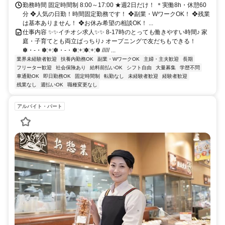
おおたかの森FC ＊流山市・柏市・松戸市・野田市・我孫子市・三郷
勤務時間 固定時間制 8:00～17:00 ★週2日だけ！ ＊実働8h・休憩60
市・船橋市・取手市・市川市・鎌ケ谷市・越谷市・東京都足立区・葛
分 ❖人気の日勤！時間固定勤務です！ ❖副業・WワークOK！ ❖残業
飾区・守谷市・春日部市・吉川市など、千葉県内はもちろん、埼玉
は基本ありません！ ❖お休み希望の相談OK！ ...
県・東京都から通うスタッフもいますよ！
仕事内容 ✨️✨️イチオシ求人✨️✨️ 8-17時のとっても働きやすい時間♪ 家
庭・子育てとも両立ばっちり♪ オープニングで友だちもできる！
✽・-・✽:+:✽・-・✽:+:✽:+:✽ ///// ...
業界未経験者歓迎
扶養内勤務OK
副業・WワークOK
主婦・主夫歓迎
長期
フリーター歓迎
社会保険あり
給料前払いOK
シフト自由
大量募集
学歴不問
車通勤OK
即日勤務OK
固定時間制
転勤なし
未経験者歓迎
経験者歓迎
残業なし
週払いOK
職種変更なし
アルバイト・パート