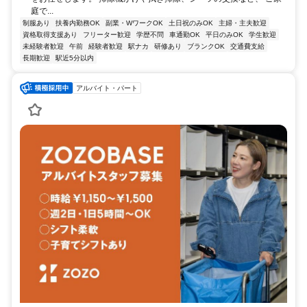
庭で...
制服あり
扶養内勤務OK
副業・WワークOK
土日祝のみOK
主婦・主夫歓迎
資格取得支援あり
フリーター歓迎
学歴不問
車通勤OK
平日のみOK
学生歓迎
未経験者歓迎
午前
経験者歓迎
駅ナカ
研修あり
ブランクOK
交通費支給
長期歓迎
駅近5分以内
アルバイト・パート