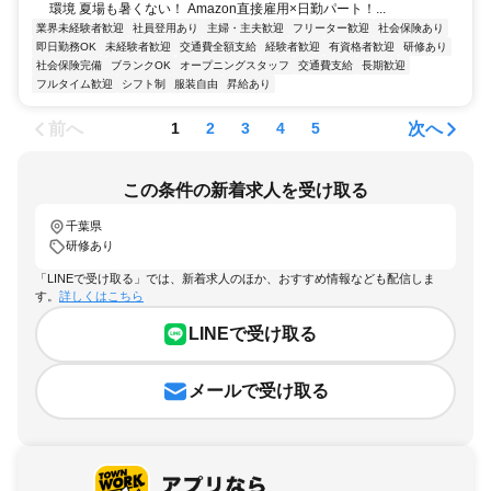
環境 夏場も暑くない！ Amazon直接雇用×日勤パート！...
業界未経験者歓迎
社員登用あり
主婦・主夫歓迎
フリーター歓迎
社会保険あり
即日勤務OK
未経験者歓迎
交通費全額支給
経験者歓迎
有資格者歓迎
研修あり
社会保険完備
ブランクOK
オープニングスタッフ
交通費支給
長期歓迎
フルタイム歓迎
シフト制
服装自由
昇給あり
前へ
次へ
1
2
3
4
5
この条件の新着求人を受け取る
千葉県
研修あり
「LINEで受け取る」では、新着求人のほか、おすすめ情報なども配信しま
す。
詳しくはこちら
LINEで受け取る
メールで受け取る