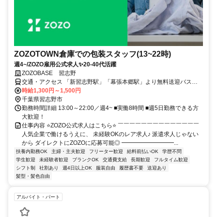
ZOZOTOWN倉庫での包装スタッフ(13~22時)
週4~/ZOZO雇用公式求人✨️20-40代活躍
ZOZOBASE 習志野
交通・アクセス 「新習志野駅」「幕張本郷駅」より無料送迎バス運
行中
時給1,300円～1,500円
千葉県習志野市
勤務時間詳細 13:00～22:00／週4~ ■実働8時間 ■週5日勤務できる方
大歓迎！
仕事内容 ⭐️ZOZO公式求人はこちら⭐️ ￣￣￣￣￣￣￣￣￣￣￣￣￣￣
人気企業で働けるうえに、 未経験OKのレア求人♪ 派遣求人じゃない
から ダイレクトにZOZOに応募可能◎ ━━━━━━━━━...
扶養内勤務OK
主婦・主夫歓迎
フリーター歓迎
給料前払いOK
学歴不問
学生歓迎
未経験者歓迎
ブランクOK
交通費支給
長期歓迎
フルタイム歓迎
シフト制
社割あり
週4日以上OK
服装自由
履歴書不要
送迎あり
髪型・髪色自由
アルバイト・パート