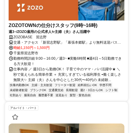
ZOZOTOWNの仕分けスタッフ(9時~16時)
週3~/ZOZO雇用の公式求人✨️主婦（夫）さん活躍中
ZOZOBASE 習志野
交通・アクセス 「新習志野駅」「幕張本郷駅」より無料送迎バス運
行中
時給1,150円～1,500円
千葉県習志野市
勤務時間詳細 9:00～16:00／週3~ ■実働6時間 ■週4日～5日勤務でき
る方大歓迎！
仕事内容 ／ 週3日から勤務OK！ 子育て中のママ・パパ活躍中★ ＼
秒で覚えられる簡単作業 ＋ 充実しすぎている福利厚生 ⇨働く楽しさ
無限大✨️ 主婦（夫）さんを中心とした30代〜40代の 未経験...
扶養内勤務OK
主婦・主夫歓迎
フリーター歓迎
給料前払いOK
学歴不問
未経験者歓迎
ブランクOK
交通費支給
長期歓迎
週2・3日からOK
シフト制
社割あり
服装自由
履歴書不要
送迎あり
髪型・髪色自由
アルバイト・パート