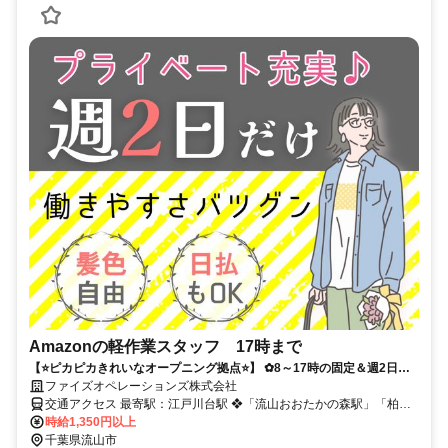
Amazonの軽作業スタッフ 17時まで
【⭐️ピカピカきれいなオープニング拠点⭐️】 ✿8～17時の固定＆週2日だ
け♪ ✿服・髪自由！ ✿車通勤OK！無料の送迎もあり！
ファイズオペレーションズ株式会社
交通アクセス 最寄駅：江戸川台駅 ❖「流山おおたかの森駅」「柏
駅」「南流山駅」より無料送迎バスあり ❖車通勤OK（無料駐車場あ
時給1,350円以上
り） ❖自転車通勤OK （バイク通勤不可） 【勤務地】 アマゾン流山
千葉県流山市