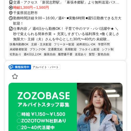
交通・アクセス 「新習志野駅」「幕張本郷駅」より無料送迎バス運
行中
時給1,300円～1,500円
千葉県習志野市
勤務時間詳細 9:00～16:00／週4~ ■実働6時間 ■週5日勤務できる方大
歓迎！
仕事内容 ／ 週4日から勤務OK！ 子育て中のママ・パパ活躍中★ ＼
秒で覚えられる簡単作業 ＋ 充実しすぎている福利厚生 ⇨働く楽しさ
無限大✨️ 主婦（夫）さんを中心とした30代〜40代の 未経験...
扶養内勤務OK
主婦・主夫歓迎
フリーター歓迎
給料前払いOK
学歴不問
未経験者歓迎
ブランクOK
交通費支給
長期歓迎
フルタイム歓迎
シフト制
社割あり
週4日以上OK
服装自由
履歴書不要
送迎あり
髪型・髪色自由
アルバイト・パート