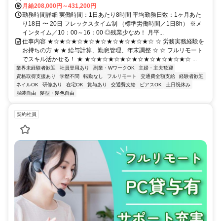
月給208,000円～431,200円
勤務時間詳細 実働時間：1日あたり8時間 平均勤務日数：1ヶ月あた
り18日 〜 20日 フレックスタイム制 （標準労働時間／1日8h） ※メ
インタイム／10：00～16：00 ◎残業少なめ！ 月平...
仕事内容 ★☆★☆★☆★☆★☆★☆★☆★☆★☆ ☆ 労務実務経験を
お持ちの方 ★ ★ 給与計算、勤怠管理、年末調整 ☆ ☆ フルリモート
でスキル活かせる！ ★ ★☆★☆★☆★☆★☆★☆★☆★☆★☆ ...
業界未経験者歓迎
社員登用あり
副業・WワークOK
主婦・主夫歓迎
資格取得支援あり
学歴不問
転勤なし
フルリモート
交通費全額支給
経験者歓迎
ネイルOK
研修あり
在宅OK
賞与あり
交通費支給
ピアスOK
土日祝休み
服装自由
髪型・髪色自由
契約社員