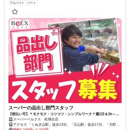
アルバイト・パート
スーパーの品出し部門スタッフ
【前払い可】＊モクモク・コツコツ・シンプルワーク＊週2日＆3h～シ
フト相談OK！扶養内でも働けます♪
スーパーベルクス 松飛台店
アクセス 「くぬぎ山駅」徒歩13分、「元山駅」徒歩17分、「大町
駅」徒歩20分★自転車通勤OK
時給1,165円～1,315円