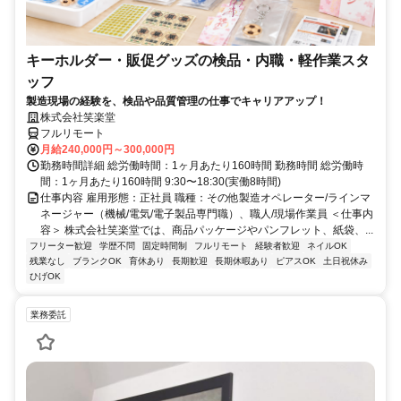
キーホルダー・販促グッズの検品・内職・軽作業スタ
ッフ
製造現場の経験を、検品や品質管理の仕事でキャリアアップ！
株式会社笑楽堂
フルリモート
月給240,000円～300,000円
勤務時間詳細 総労働時間：1ヶ月あたり160時間 勤務時間 総労働時
間：1ヶ月あたり160時間 9:30〜18:30(実働8時間)
仕事内容 雇用形態：正社員 職種：その他製造オペレーター/ラインマ
ネージャー（機械/電気/電子製品専門職）、職人/現場作業員 ＜仕事内
容＞ 株式会社笑楽堂では、商品パッケージやパンフレット、紙袋、...
フリーター歓迎
学歴不問
固定時間制
フルリモート
経験者歓迎
ネイルOK
残業なし
ブランクOK
育休あり
長期歓迎
長期休暇あり
ピアスOK
土日祝休み
ひげOK
業務委託