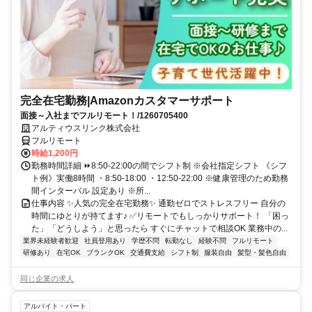
完全在宅勤務|Amazonカスタマーサポート
面接～入社までフルリモート！/1260705400
アルティウスリンク株式会社
フルリモート
時給1,200円
勤務時間詳細 ⏩8:50-22:00の間でシフト制 ※会社指定シフト 《シフ
ト例》実働8時間 ・8:50-18:00 ・12:50-22:00 ※健康管理のため勤務
間インターバル 設定あり ※所...
仕事内容 ✨人気の完全在宅勤務✨ 通勤ゼロでストレスフリー 自分の
時間にゆとりが持てます♪ ✅リモートでもしっかりサポート！ 「困っ
た」「どうしよう」と思ったら すぐにチャットで相談OK 業務中の...
業界未経験者歓迎
社員登用あり
学歴不問
転勤なし
経験不問
フルリモート
研修あり
在宅OK
ブランクOK
交通費支給
シフト制
服装自由
髪型・髪色自由
同じ企業の求人
アルバイト・パート