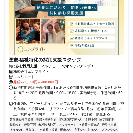
医療‧福祉特化の採用支援スタッフ
共に歩む採用支援！フルリモートでキャリアアップ！
株式会社エンブライト
フルリモート
月給220,000円～400,000円
勤務時間詳細 実働時間：1日あたり8時間 平均勤務日数：1ヶ月あた
り18日 〜 20日 勤務時間：9:00～18:00（実働8時間） 休憩時間：60
分
仕事内容 -アピールポイント- ✅フルリモートで全国から参画可能 ✅成
長企業にて役職やキャリアアップ ✅賞与3.5ヶ月分（前年度実績） ✅
土日祝休み＆年間休日120日以上 ✅20〜30代活躍！裁量ある...
業界未経験者歓迎
主婦・主夫歓迎
資格取得支援あり
学歴不問
固定時間制
転勤なし
経験不問
未経験者歓迎
フルリモート
交通費全額支給
経験者歓迎
ネイルOK
残業なし
有資格者歓迎
研修あり
在宅OK
賞与あり
ブランクOK