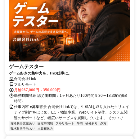
ゲームテスター
ゲーム好きの集中力を、ITの仕事に。
合同会社Link
フルリモート
月給267,000円～350,000円
勤務時間詳細 総労働時間：1ヶ月あたり160時間 9:30〜18:30(実働8
時間)
仕事内容 ●募集背景 合同会社Linkでは、生成AIを取り入れたクリエイ
ティブ制作をはじめ、EC・物販事業、Webサイト制作、システム関
連のサポートなど、幅広いサービスを展開しています。 その中で...
資格取得支援あり
固定時間制
フルリモート
午前
研修あり
夕方
資格取得手当あり
土日祝休み