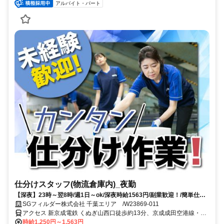
アルバイト・パート
仕分けスタッフ(物流倉庫内)_夜勤
【深夜】23時～翌8時/週1日～ok/深夜時給1563円/副業歓迎！/簡単仕分
け作業！
SGフィルダー株式会社 千葉エリア /W23869-011
アクセス 新京成電鉄 くぬぎ山西口徒歩約13分、京成成田空港線・北
総鉄道線 松飛台徒歩約16分、京成成田空港線・北総鉄道線 大町（千
時給1,250円～1,563円