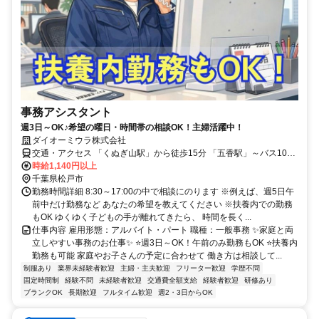
事務アシスタント
週3日～OK♪希望の曜日・時間帯の相談OK！主婦活躍中！
ダイオーミウラ株式会社
交通・アクセス 「くぬぎ山駅」から徒歩15分 「五香駅」～バス10分
「松飛台十字路」下車徒歩5分
時給1,140円以上
千葉県松戸市
勤務時間詳細 8:30～17:00の中で相談にのります ※例えば、週5日午
前中だけ勤務など あなたの希望を教えてください ※扶養内での勤務
もOK ゆくゆく子どもの手が離れてきたら、 時間を長く...
仕事内容 雇用形態：アルバイト・パート 職種：一般事務 ✨家庭と両
立しやすい事務のお仕事✨ ⭐週3日～OK！午前のみ勤務もOK ⭐扶養内
勤務も可能 家庭やお子さんの予定に合わせて 働き方は相談して...
制服あり
業界未経験者歓迎
主婦・主夫歓迎
フリーター歓迎
学歴不問
固定時間制
経験不問
未経験者歓迎
交通費全額支給
経験者歓迎
研修あり
ブランクOK
長期歓迎
フルタイム歓迎
週2・3日からOK