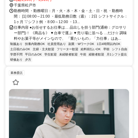
千葉県松戸市
勤務時間 ・勤務曜日：月・火・水・木・金・土・日・祝 ・勤務時
間： [1] 08:00～21:00 ・最低勤務日数（週）：2日 シフトサイクル：
1ヶ月 ▽シフト例 ・8:00～12:00 ・13...
仕事内容 ●お任せするお仕事は… 品出しを担う部門(通称：グロサリ
ー部門)！ 《商品を》 ▼台車で運ぶ ▼売り場に並べる …だけ☆ 調味
料やお菓子等がメインなので、 「重たいもの」「力仕事」はあ...
制服あり
扶養内勤務OK
社員登用あり
副業・WワークOK
1日4時間以内OK
土日祝のみOK
主婦・主夫歓迎
フリーター歓迎
給料前払いOK
早朝
シフト自由
学歴不問
平日のみOK
学生歓迎
未経験者歓迎
午前
経験者歓迎
月1シフト提出
研修あり
夕方
業務委託