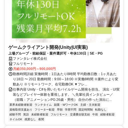
ゲームクライアント開発(Unity|UI実装)
上場グループ・前給保証・案件選択可・年休130日｜SE・PG
ファンタレイ株式会社
フルリモート
月給350,000円～900,000円
勤務時間詳細 実働時間：1日あたり8時間 平均勤務日数：1ヶ月あた
り18日 〜 20日 勤務時間：9:00～18:00 ※実働8時間 ※案件により変
動あり ※リモートワーク、在宅勤務OK ▼フレ...
仕事内容 Unity・C#を用いたモバイルゲーム開発を担当。 演出・UI実
装などプレイヤー体験を重視します。 ＼先輩社員インタビュー／
（前職：アニメーションPG 26歳・男性） 自分の作った演出に...
業界未経験者歓迎
ランチタイム
副業・WワークOK
主婦・主夫歓迎
資格取得支援あり
フリーター歓迎
早朝
学歴不問
固定時間制
転勤なし
経験不問
英語
未経験者歓迎
フルリモート
交通費全額支給
午前
経験者歓迎
ネイルOK
残業なし
夜間