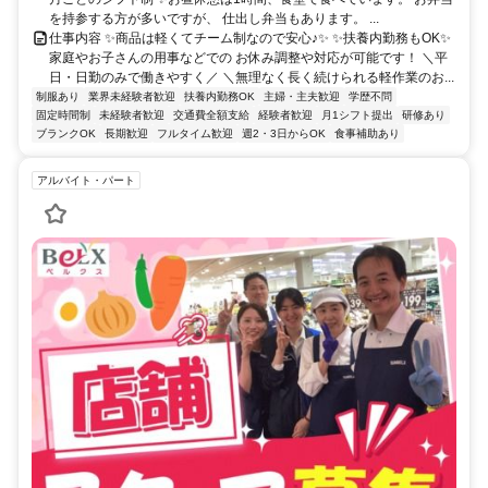
を持参する方が多いですが、 仕出し弁当もあります。 ...
仕事内容 ✨商品は軽くてチーム制なので安心♪✨ ✨扶養内勤務もOK✨
家庭やお子さんの用事などでの お休み調整や対応が可能です！ ＼平
日・日勤のみで働きやすく／ ＼無理なく長く続けられる軽作業のお...
制服あり
業界未経験者歓迎
扶養内勤務OK
主婦・主夫歓迎
学歴不問
固定時間制
未経験者歓迎
交通費全額支給
経験者歓迎
月1シフト提出
研修あり
ブランクOK
長期歓迎
フルタイム歓迎
週2・3日からOK
食事補助あり
アルバイト・パート