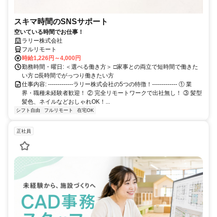
スキマ時間のSNSサポート
空いている時間でお仕事！
ラリー株式会社
フルリモート
時給1,226円～4,000円
勤務時間・曜日: ＜選べる働き方＞ □家事との両立で短時間で働きた
い方 □長時間でがっつり働きたい方
仕事内容: -------------ラリー株式会社の5つの特徴！------------- ① 業
界・職種未経験者歓迎！ ② 完全リモートワークで出社無し！ ③ 髪型
髪色、ネイルなどおしゃれOK！...
シフト自由
フルリモート
在宅OK
正社員