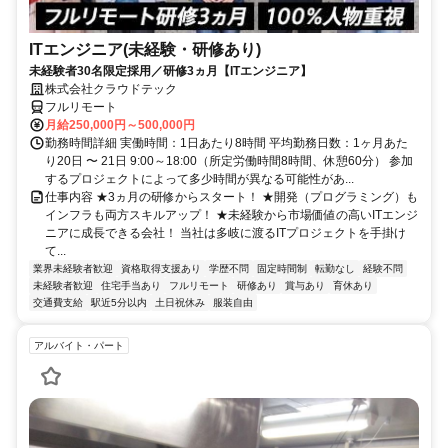
ITエンジニア(未経験・研修あり)
未経験者30名限定採用／研修3ヵ月【ITエンジニア】
株式会社クラウドテック
フルリモート
月給250,000円～500,000円
勤務時間詳細 実働時間：1日あたり8時間 平均勤務日数：1ヶ月あた
り20日 〜 21日 9:00～18:00（所定労働時間8時間、休憩60分） 参加
するプロジェクトによって多少時間が異なる可能性があ...
仕事内容 ★3ヵ月の研修からスタート！ ★開発（プログラミング）も
インフラも両方スキルアップ！ ★未経験から市場価値の高いITエンジ
ニアに成長できる会社！ 当社は多岐に渡るITプロジェクトを手掛け
て...
業界未経験者歓迎
資格取得支援あり
学歴不問
固定時間制
転勤なし
経験不問
未経験者歓迎
住宅手当あり
フルリモート
研修あり
賞与あり
育休あり
交通費支給
駅近5分以内
土日祝休み
服装自由
アルバイト・パート