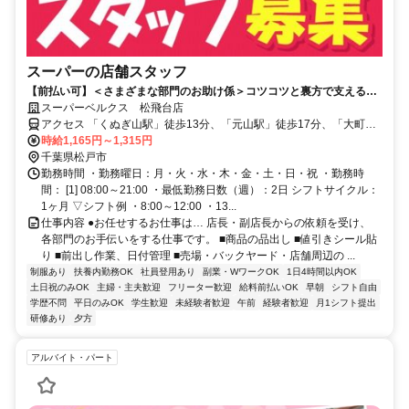
スーパーの店舗スタッフ
【前払い可】＜さまざまな部門のお助け係＞コツコツと裏方で支える！
週2日＆3h～扶養内勤務もOK♪
スーパーベルクス 松飛台店
アクセス 「くぬぎ山駅」徒歩13分、「元山駅」徒歩17分、「大町
駅」徒歩20分★自転車通勤OK
時給1,165円～1,315円
千葉県松戸市
勤務時間 ・勤務曜日：月・火・水・木・金・土・日・祝 ・勤務時
間： [1] 08:00～21:00 ・最低勤務日数（週）：2日 シフトサイクル：
1ヶ月 ▽シフト例 ・8:00～12:00 ・13...
仕事内容 ●お任せするお仕事は… 店長・副店長からの依頼を受け、
各部門のお手伝いをする仕事です。 ■商品の品出し ■値引きシール貼
り ■前出し作業、日付管理 ■売場・バックヤード・店舗周辺の ...
制服あり
扶養内勤務OK
社員登用あり
副業・WワークOK
1日4時間以内OK
土日祝のみOK
主婦・主夫歓迎
フリーター歓迎
給料前払いOK
早朝
シフト自由
学歴不問
平日のみOK
学生歓迎
未経験者歓迎
午前
経験者歓迎
月1シフト提出
研修あり
夕方
アルバイト・パート