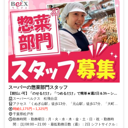
スーパーの惣菜部門スタッフ
【前払い可】「のせるだけ」「つめるだけ」で簡単★週2日＆3h～シフ
ト相談OK！扶養内でも働けます♪
スーパーベルクス 松飛台店
アクセス 「くぬぎ山駅」徒歩13分、「元山駅」徒歩17分、「大町
駅」徒歩20分★自転車通勤OK
時給1,175円～1,325円
千葉県松戸市
勤務時間 ・勤務曜日：月・火・水・木・金・土・日・祝 ・勤務時
間： [1] 08:00～21:00 ・最低勤務日数（週）：2日 シフトサイクル：