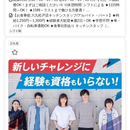
整OK！まずはご相談ください※ ※休憩時間: シフトによる ★1日5時
間～OK！ ★15時～ラストまで働ける方優遇！ ...
【お食事処 六九松戸店キッチンスタッフ/アルバイト・パート】★時
給1,250円～1,300円 ★経験者大歓迎★週2日～OK ★学歴不問 ★車・
バイク・自転車通勤OK ★食事社割あり キッチンスタッフ（...
シフト制
正社員