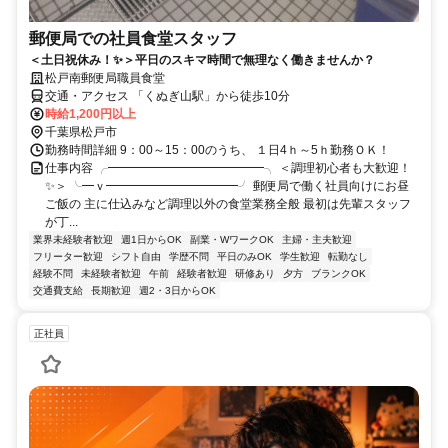
郵便局での社員食堂スタッフ
＜土日祝休み！✨＞平日のスキマ時間で無理なく働きませんか？
松戸南郵便局職員食堂
交通・アクセス 「くぬぎ山駅」から徒歩10分
時給1,200円以上
千葉県松戸市
勤務時間詳細 9：00～15：00のうち、 １日4ｈ～5ｈ勤務ＯＫ！
仕事内容 ╭━━━━━━━━━━━━━╮ ＜調理初心者も大歓迎！
✨＞ ╰━ｖ━━━━━━━━━━━╯ 郵便局で働く社員向けにお昼
ご飯の 主に仕込みなど調理以外の食堂業務全般 最初は先輩スタッフ
が丁...
業界未経験者歓迎
週1日からOK
副業・WワークOK
主婦・主夫歓迎
フリーター歓迎
シフト自由
学歴不問
平日のみOK
学生歓迎
転勤なし
経験不問
未経験者歓迎
午前
経験者歓迎
研修あり
夕方
ブランクOK
交通費支給
長期歓迎
週2・3日からOK
正社員