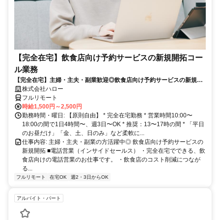
【完全在宅】飲食店向け予約サービスの新規開拓コー
ル業務
【完全在宅】主婦・主夫・副業歓迎◎飲食店向け予約サービスの新規開
拓
株式会社ハロー
フルリモート
時給1,500円～2,500円
勤務時間・曜日: 【原則自由】 * 完全在宅勤務 * 営業時間10:00〜
18:00の間で1日4時間〜、週3日〜OK * 推奨：13〜17時の間 * 「平日
のお昼だけ」「金、土、日のみ」など柔軟に...
仕事内容: 主婦・主夫・副業の方活躍中◎ 飲食店向け予約サービスの
新規開拓 ■電話営業（インサイドセールス） ・完全在宅でできる、飲
食店向けの電話営業のお仕事です。 ・飲食店のコスト削減につなが
る...
フルリモート
在宅OK
週2・3日からOK
アルバイト・パート