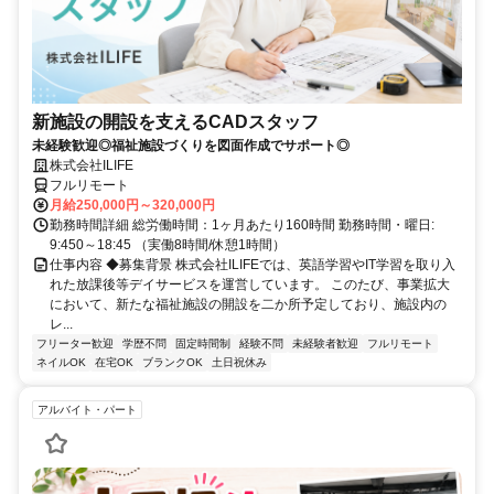
新施設の開設を支えるCADスタッフ
未経験歓迎◎福祉施設づくりを図面作成でサポート◎
株式会社ILIFE
フルリモート
月給250,000円～320,000円
勤務時間詳細 総労働時間：1ヶ月あたり160時間 勤務時間・曜日:
9:450～18:45 （実働8時間/休憩1時間）
仕事内容 ◆募集背景 株式会社ILIFEでは、英語学習やIT学習を取り入
れた放課後等デイサービスを運営しています。 このたび、事業拡大
において、新たな福祉施設の開設を二か所予定しており、施設内の
レ...
フリーター歓迎
学歴不問
固定時間制
経験不問
未経験者歓迎
フルリモート
ネイルOK
在宅OK
ブランクOK
土日祝休み
アルバイト・パート