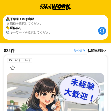
千葉県
くぬぎ山駅
職種を選択してください
研修あり
キーワードを選択してください
822件
条件保存
関連度順
アルバイト・パート