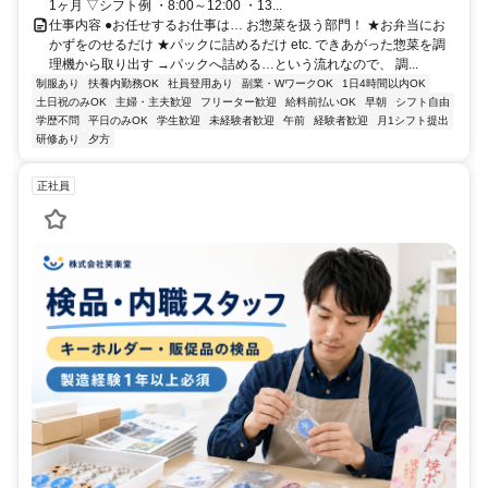
1ヶ月 ▽シフト例 ・8:00～12:00 ・13...
仕事内容 ●お任せするお仕事は… お惣菜を扱う部門！ ★お弁当にお
かずをのせるだけ ★パックに詰めるだけ etc. できあがった惣菜を調
理機から取り出す →パックへ詰める…という流れなので、 調...
制服あり
扶養内勤務OK
社員登用あり
副業・WワークOK
1日4時間以内OK
土日祝のみOK
主婦・主夫歓迎
フリーター歓迎
給料前払いOK
早朝
シフト自由
学歴不問
平日のみOK
学生歓迎
未経験者歓迎
午前
経験者歓迎
月1シフト提出
研修あり
夕方
正社員