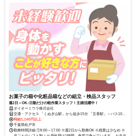
お菓子の箱や化粧品箱などの組立・検品スタッフ
週2日～OK♪日勤だけの軽作業スタッフ！主婦活躍中！
ダイオーミウラ株式会社
交通・アクセス 「くぬぎ山駅」から徒歩15分 「五香駅」～バス10分
「松飛台十字路」下車徒歩5分
時給1,140円以上
千葉県松戸市
勤務時間詳細 ①9:00～17:00 ※週2日から勤務OK ※残業は少なめ ※
月ごとのシフト制 ✨お昼休憩は1時間、食堂で食べています。 お弁当