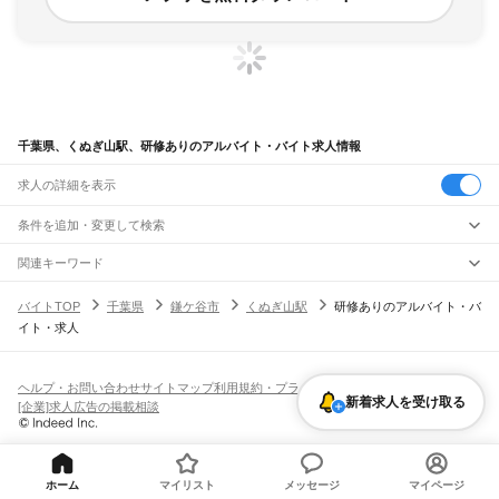
千葉県、くぬぎ山駅、研修ありのアルバイト・バイト求人情報
求人の詳細を表示
条件を追加・変更して検索
市区町村を追加・変更
関連キーワード
完全在宅ワーク 全国
シール貼り 在宅
現在地周辺
ガチャガチャ
犬カフェ
千葉県
駅を追加・変更
バイトTOP
千葉県
鎌ケ谷市
くぬぎ山駅
研修ありのアルバイト・バ
千葉県
すべて
イト・求人
千葉市
すべて
職種を追加・変更
JR武蔵野線
中央区
花見川区
稲毛区
若葉区
緑区
美浜区
南流山駅
新松戸駅
新八柱駅
東松戸駅
市川大野駅
船橋法典駅
西船橋駅
飲食・フードサービス
銚子市
市川市
船橋市
館山市
木更津市
松戸市
野田市
茂原市
成田市
佐倉市
東金市
特徴を追加・変更
飲食・フードサービス
すべて
ヘルプ・お問い合わせ
サイトマップ
利用規約・プライバシーポリシー
JR中央・総武線
旭市
習志野市
柏市
勝浦市
市原市
流山市
八千代市
我孫子市
鴨川市
鎌ケ谷市
新着求人を受け取る
ホールスタッフ
キッチンスタッフ
皿洗い・洗い場
精肉・鮮魚加工
給食調理
人気
[企業]求人広告の掲載相談
市川駅
本八幡駅
下総中山駅
西船橋駅
船橋駅
東船橋駅
津田沼駅
幕張本郷駅
幕張駅
君津市
富津市
浦安市
四街道市
袖ケ浦市
八街市
印西市
白井市
富里市
南房総市
雇用形態を追加・変更
パン屋（ベーカリー）
フードカウンター販売員
バー（BAR）・バーテンダー
日払いOK
高校生歓迎
学生歓迎
深夜の仕事
髪型・髪色自由
ひげOK
ネイルOK
新検見川駅
稲毛駅
西千葉駅
千葉駅
匝瑳市
香取市
山武市
いすみ市
大網白里市
印旛郡
香取郡
山武郡
長生郡
夷隅郡
飲食店補助（開店・閉店準備）
飲食店（店長・マネージャー）
ピアスOK
アルバイト・パート
履歴書不要
オープニングスタッフ
留学生・外国人活躍中
安房郡
都道府県を変更
営業・販売
JR総武本線
勤務期間
正社員
市川駅
船橋駅
津田沼駅
稲毛駅
千葉駅
東千葉駅
都賀駅
四街道駅
物井駅
佐倉駅
営業・販売
すべて
短期
契約社員
単発・1日OK
長期
期間限定（春夏冬休み等）
ホーム
マイリスト
メッセージ
マイページ
南酒々井駅
榎戸駅
八街駅
日向駅
成東駅
松尾駅
横芝駅
飯倉駅
八日市場駅
干潟駅
旭駅
営業
テレフォンアポインター（テレアポ）
ルートセールス
コンビニ
シフト
派遣社員