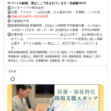
デパートの紙箱、実はここで生まれています！未経験OK◎
ダイオーミウラ株式会社
交通・アクセス 「くぬぎ山駅」から徒歩15分 「五香駅」～バス10分
「松飛台十字路」下車徒歩5分
月給197,500円～325,000円
千葉県松戸市
勤務時間詳細 実働時間：1日あたり8時間 平均勤務日数：1ヶ月あた
り20日 〜 21日 8：30～17：30（休憩60分 ※残業：月平均10時間
仕事内容 〰〰〰〰〰〰〰〰〰〰〰〰 あなたの手で、 あの紙箱が生ま
れている。 〰〰〰〰〰〰〰〰〰〰〰〰 デパートや百貨店に並ぶ 高級
お菓子・ギフトの紙箱—— 実はここ、松戸工場でつくられていま
す。 ...
業界未経験者歓迎
変形労働時間制
フリーター歓迎
バイク通勤OK
学歴不問
車通勤OK
転勤なし
経験不問
未経験者歓迎
午前
経験者歓迎
研修あり
夕方
賞与あり
ブランクOK
交通費支給
長期歓迎
寮・社宅あり
正社員