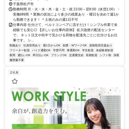
葉県）徒歩約16分 新京成線：くぬぎ山駅、北総線：松飛台駅から徒
千葉県松戸市
歩15分※車・バイク・自転車通勤可能
勤務時間 月・火・水・木・金・土・祝 23:00～翌8:00（休憩1:00）・
実働8時間 ＊業務の状況により多少の残業あり ・曜日を決めて週1か
ら勤務できます！ ＊土祝のみの週1日不可
仕事内容 仕分けて、ベルトコンベアに流すだけ！シンプル作業で未
経験でも安心◎ 【詳しいお仕事内容例】 佐川急便の配送センター
で、 ネット注文や街中で見かける荷物を配達先ごとに仕分けるお仕
事です。 シ...
制服あり
社員登用あり
週1日からOK
副業・WワークOK
資格取得支援あり
フリーター歓迎
バイク通勤OK
学歴不問
車通勤OK
学生歓迎
未経験者歓迎
夜間
週払いOK
即日払いOK
ブランクOK
交通費支給
長期歓迎
シフト制
深夜
履歴書不要
正社員