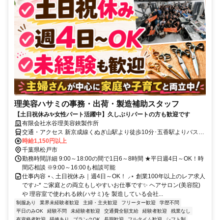
理美容ハサミの事務・出荷・製造補助スタッフ
【土日祝休み✨女性パート活躍中】久しぶりパートの方も歓迎です
有限会社水谷理美容鋏製作所
交通・アクセス 新京成線くぬぎ山駅より徒歩10分･五香駅よりバス10
分
時給1,150円以上
千葉県松戸市
勤務時間詳細 9:00～18:00の間で1日6～8時間 ★平日週4日～OK！時
間応相談 ※9:00～16:00も相談可能
仕事内容 ⋆⸜ 土日祝休み｜週4日～OK！ ⸝⋆ 創業100年以上のレア求人
です♪-* ご家庭との両立もしやすいお仕事です✨ ヘアサロン(美容院)
や 理容室で使われる鋏(ハサミ)を 製造している会社...
制服あり
業界未経験者歓迎
主婦・主夫歓迎
フリーター歓迎
学歴不問
平日のみOK
経験不問
未経験者歓迎
交通費全額支給
経験者歓迎
残業なし
有資格者歓迎
研修あり
ブランクOK
長期歓迎
フルタイム歓迎
シフト制