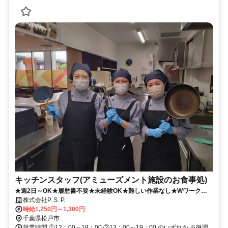
キッチンスタッフ(アミューズメント施設のお食事処)
★週2日～OK★履歴書不要★未経験OK★難しい作業なし★Wワーク
OK★勤務時間相談可★マニュアルあり
株式会社P. S. P.
時給1,250円～1,300円
千葉県松戸市
就業時間 ①12：00～19：00 ②13：00～19：00 のいずれか ※微調