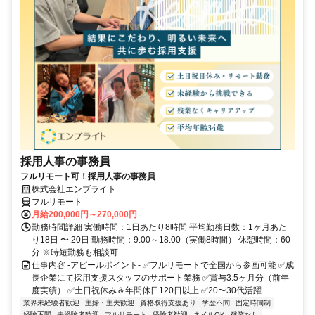
採用人事の事務員
フルリモート可！採用人事の事務員
株式会社エンブライト
フルリモート
月給200,000円～270,000円
勤務時間詳細 実働時間：1日あたり8時間 平均勤務日数：1ヶ月あた
り18日 〜 20日 勤務時間：9:00～18:00（実働8時間） 休憩時間：60
分 ※時短勤務も相談可
仕事内容 -アピールポイント- ✅フルリモートで全国から参画可能 ✅成
長企業にて採用支援スタッフのサポート業務 ✅賞与3.5ヶ月分（前年
度実績） ✅土日祝休み＆年間休日120日以上 ✅20〜30代活躍...
業界未経験者歓迎
主婦・主夫歓迎
資格取得支援あり
学歴不問
固定時間制
経験不問
未経験者歓迎
フルリモート
経験者歓迎
ネイルOK
残業なし