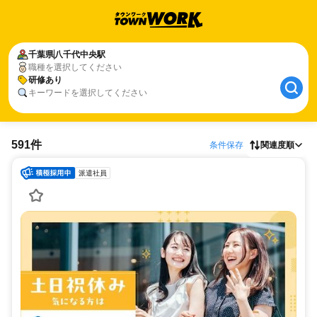
千葉県
八千代中央駅
職種を選択してください
研修あり
キーワードを選択してください
591件
条件保存
関連度順
派遣社員