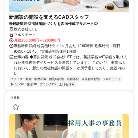
新施設の開設を支えるCADスタッフ
未経験歓迎◎福祉施設づくりを図面作成でサポート◎
株式会社ILIFE
フルリモート
月給250,000円～320,000円
勤務時間詳細 総労働時間：1ヶ月あたり160時間 勤務時間・曜日:
9:450～18:45 （実働8時間/休憩1時間）
仕事内容 ◆募集背景 株式会社ILIFEでは、英語学習やIT学習を取り入
れた放課後等デイサービスを運営しています。 このたび、事業拡大
において、新たな福祉施設の開設を二か所予定しており、施設内の
レ...
フリーター歓迎
学歴不問
固定時間制
経験不問
未経験者歓迎
フルリモート
ネイルOK
在宅OK
ブランクOK
土日祝休み
正社員