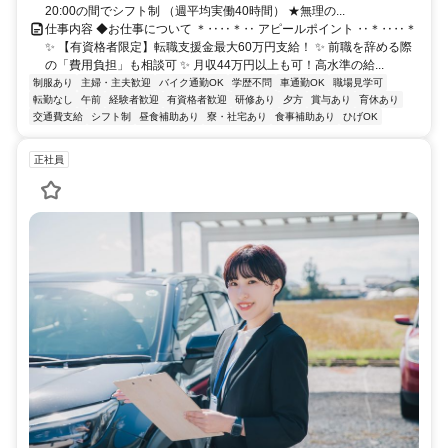
20:00の間でシフト制 （週平均実働40時間） ★無理の...
仕事内容 ◆お仕事について ＊‥‥＊‥ アピールポイント ‥＊‥‥＊
✨ 【有資格者限定】転職支援金最大60万円支給！ ✨ 前職を辞める際
の「費用負担」も相談可 ✨ 月収44万円以上も可！高水準の給...
制服あり
主婦・主夫歓迎
バイク通勤OK
学歴不問
車通勤OK
職場見学可
転勤なし
午前
経験者歓迎
有資格者歓迎
研修あり
夕方
賞与あり
育休あり
交通費支給
シフト制
昼食補助あり
寮・社宅あり
食事補助あり
ひげOK
正社員