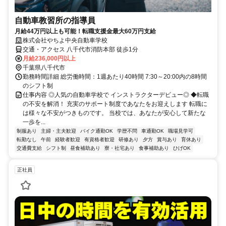
自動車教習所の指導員
月給44万円以上も可能！転職支援金最大60万円支給
株式会社やちよ中央自動車学校
交通・アクセス 八千代市消防本部 徒歩1分
月給236,000円以上
千葉県八千代市
勤務時間詳細 総労働時間：1週あたり40時間 7:30～20:00内の8時間
のシフト制
仕事内容 ◎人気の自動車学校で インストラクターデビュー◎ ◆転職
の不安を解消！ 充実のサポート制度であなたをお迎えします 転職に
は様々な不安がつきものです。 当校では、あなたが安心して新たな
一歩を...
制服あり
主婦・主夫歓迎
バイク通勤OK
学歴不問
車通勤OK
職場見学可
転勤なし
午前
経験者歓迎
有資格者歓迎
研修あり
夕方
賞与あり
育休あり
交通費支給
シフト制
昼食補助あり
寮・社宅あり
食事補助あり
ひげOK
正社員