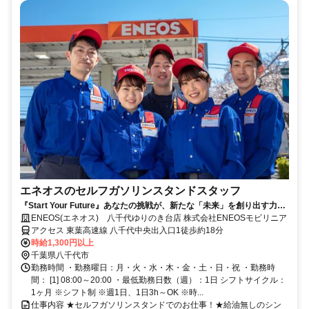
エネオスのセルフガソリンスタンドスタッフ
『Start Your Future』あなたの挑戦が、新たな「未来」を創り出す力に
なる。
ENEOS(エネオス) 八千代ゆりのき台店 株式会社ENEOSモビリニア
アクセス 東葉高速線 八千代中央出入口1徒歩約18分
時給1,300円以上
千葉県八千代市
勤務時間 ・勤務曜日：月・火・水・木・金・土・日・祝 ・勤務時
間： [1] 08:00～20:00 ・最低勤務日数（週）：1日 シフトサイクル：
1ヶ月 ※シフト制 ※週1日、1日3h～OK ※時...
仕事内容 ★セルフガソリンスタンドでのお仕事！★給油無しのシン