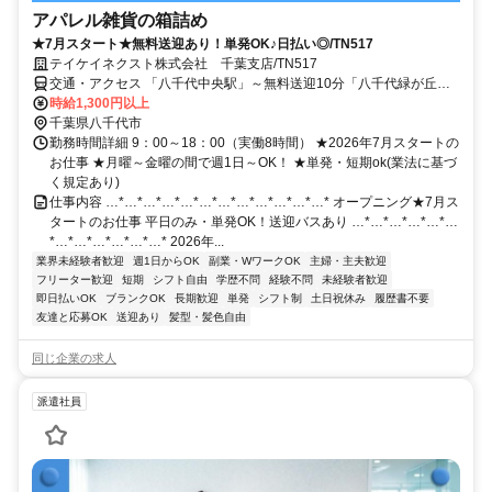
アパレル雑貨の箱詰め
★7月スタート★無料送迎あり！単発OK♪日払い◎/TN517
テイケイネクスト株式会社 千葉支店/TN517
交通・アクセス 「八千代中央駅」～無料送迎10分「八千代緑が丘
駅」～路線バス15分
時給1,300円以上
千葉県八千代市
勤務時間詳細 9：00～18：00（実働8時間） ★2026年7月スタートの
お仕事 ★月曜～金曜の間で週1日～OK！ ★単発・短期ok(業法に基づ
く規定あり)
仕事内容 …*…*…*…*…*…*…*…*…*…*…*…* オープニング★7月ス
タートのお仕事 平日のみ・単発OK！送迎バスあり …*…*…*…*…*…
*…*…*…*…*…*…* 2026年...
業界未経験者歓迎
週1日からOK
副業・WワークOK
主婦・主夫歓迎
フリーター歓迎
短期
シフト自由
学歴不問
経験不問
未経験者歓迎
即日払いOK
ブランクOK
長期歓迎
単発
シフト制
土日祝休み
履歴書不要
友達と応募OK
送迎あり
髪型・髪色自由
同じ企業の求人
派遣社員