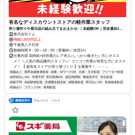
有名なディスカウントストアの軽作業スタッフ
売り場作りや展示品の組み立てをおまかせ♪｜未経験OK｜完全週休2日
制（土日祝休）｜残業ほぼなし｜高時給｜正社員登用あり
株式会社ドム
時給1,900円以上
千葉県八千代市
勤務時間 9：00～18：00（実働8h／休憩1h）
仕事内容 高時給×好待遇のレア求人♪しっかり稼ぎたい方にオスス
メ！ ＼人気の商品陳列スタッフ♪／ コツコツ作業が得意な方にオスス
メ！ 【 超有名ストアの売り場づくり 】を募集中！ - - - - -...
制服あり
業界未経験者歓迎
副業・WワークOK
主婦・主夫歓迎
フリーター歓迎
給料前払いOK
学歴不問
即日勤務OK
固定時間制
職場見学可
学生歓迎
経験不問
未経験者歓迎
交通費全額支給
経験者歓迎
即日払いOK
有資格者歓迎
研修あり
ブランクOK
長期歓迎
アルバイト・パート