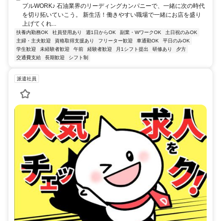
プルWORK♪ 石油業界のリーディングカンパニーで、一緒に次の時代
を切り拓いていこう。 新生活！働きやすい職場で一緒にお店を盛り
上げてくれ...
扶養内勤務OK
社員登用あり
週1日からOK
副業・WワークOK
土日祝のみOK
主婦・主夫歓迎
資格取得支援あり
フリーター歓迎
車通勤OK
平日のみOK
学生歓迎
未経験者歓迎
午前
経験者歓迎
月1シフト提出
研修あり
夕方
交通費支給
長期歓迎
シフト制
派遣社員