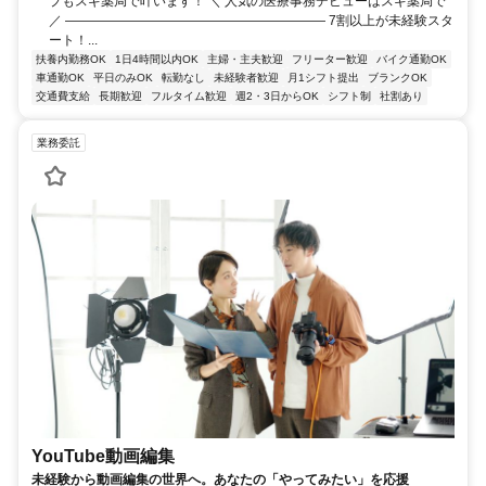
プもスギ薬局で叶います！ ＼ 人気の医療事務デビューはスギ薬局で
／ ―――――――――――――――――――― 7割以上が未経験スタ
ート！...
扶養内勤務OK
1日4時間以内OK
主婦・主夫歓迎
フリーター歓迎
バイク通勤OK
車通勤OK
平日のみOK
転勤なし
未経験者歓迎
月1シフト提出
ブランクOK
交通費支給
長期歓迎
フルタイム歓迎
週2・3日からOK
シフト制
社割あり
業務委託
YouTube動画編集
未経験から動画編集の世界へ。あなたの「やってみたい」を応援