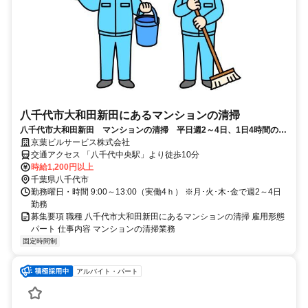
八千代市大和田新田にあるマンションの清掃
八千代市大和田新田 マンションの清掃 平日週2～4日、1日4時間のお
仕事 WワークOK 男女活躍中
京葉ビルサービス株式会社
交通アクセス 「八千代中央駅」より徒歩10分
時給1,200円以上
千葉県八千代市
勤務曜日・時間 9:00～13:00（実働4ｈ） ※月･火･木･金で週2～4日
勤務
募集要項 職種 八千代市大和田新田にあるマンションの清掃 雇用形態
パート 仕事内容 マンションの清掃業務
固定時間制
アルバイト・パート