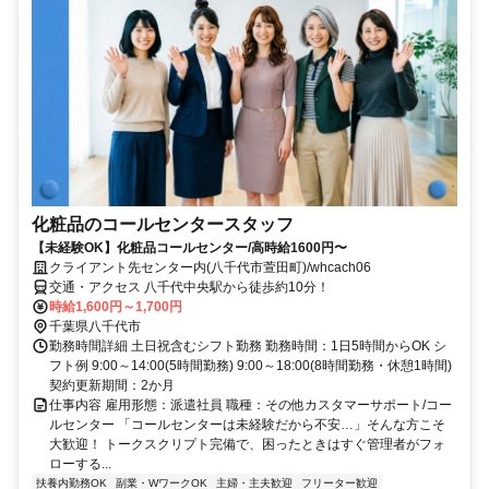
化粧品のコールセンタースタッフ
【未経験OK】化粧品コールセンター/高時給1600円〜
クライアント先センター内(八千代市萱田町)/whcach06
交通・アクセス 八千代中央駅から徒歩約10分！
時給1,600円～1,700円
千葉県八千代市
勤務時間詳細 土日祝含むシフト勤務 勤務時間：1日5時間からOK シ
フト例 9:00～14:00(5時間勤務) 9:00～18:00(8時間勤務・休憩1時間)
契約更新期間：2か月
仕事内容 雇用形態：派遣社員 職種：その他カスタマーサポート/コー
ルセンター 「コールセンターは未経験だから不安…」そんな方こそ
大歓迎！ トークスクリプト完備で、困ったときはすぐ管理者がフォ
ローする...
扶養内勤務OK
副業・WワークOK
主婦・主夫歓迎
フリーター歓迎