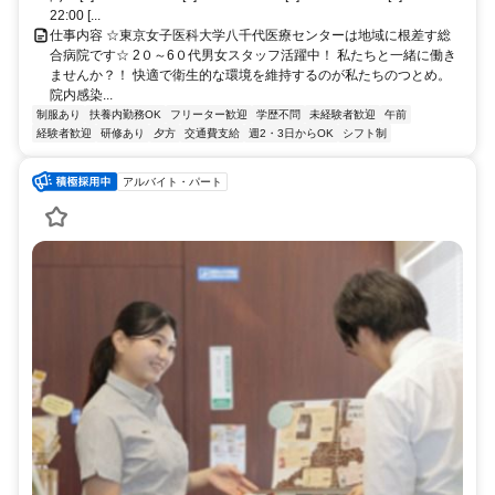
22:00 [...
仕事内容 ☆東京女子医科大学八千代医療センターは地域に根差す総
合病院です☆ 2０～6０代男女スタッフ活躍中！ 私たちと一緒に働き
ませんか？！ 快適で衛生的な環境を維持するのが私たちのつとめ。
院内感染...
制服あり
扶養内勤務OK
フリーター歓迎
学歴不問
未経験者歓迎
午前
経験者歓迎
研修あり
夕方
交通費支給
週2・3日からOK
シフト制
アルバイト・パート