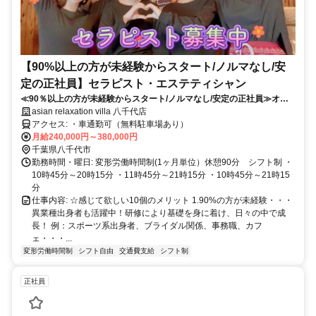
【90%以上の方が未経験からスタート/ノルマなし/安
定の正社員】セラピスト・エステティシャン
≪90％以上の方が未経験からスタート/ノルマなし/安定の正社員≫オー
ルハンドマッサージ・セラピスト
asian relaxation villa 八千代店
アクセス: ・車通勤可（無料駐車場あり）
月給240,000円～380,000円
千葉県八千代市
勤務時間・曜日: 変形労働時間制(1ヶ月単位）休憩90分 シフト制 ・
10時45分～20時15分 ・11時45分～21時15分 ・10時45分～21時15
分
仕事内容: ☆感じて欲しい10個のメリット 1.90%の方が未経験・・・
異業種出身者も活躍中！研修により基礎を身に着け、日々の中で成
長！ 例：スポーツ系出身者、ブライダル関係、事務職、カフ
ェ・・・...
変形労働時間制
シフト自由
交通費支給
シフト制
正社員