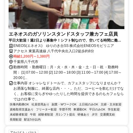
エネオスのガソリンスタンドスタッフ兼カフェ店員
平日大歓迎！週2日より募集中！シフト制なので、空いてる時間に働け
ます！
ENEOS(エネオス) ゆりのき台SS 株式会社ENEOSモビリニア
アクセス 東葉高速線 八千代中央出入口2徒歩約8分
時給1,200円～1,380円
千葉県八千代市
勤務時間 ・勤務曜日：月・火・水・木・金・土・日・祝 ・勤務時
間： [1] 07:00～12:00 [2] 12:00～18:00 [3] 11:00～17:00 [4] 17:00～
20:00 [...
仕事内容 オシャレなドトールで、カフェスタッフになりませんか？
お洒落な制服に、綺麗な店内・・・。ただ、コーヒーを飲むだけでな
く、お客様に安らぎやゆったりした時間を提供できるのもカフェなら
ではの仕事で...
扶養内勤務OK
社員登用あり
副業・WワークOK
土日祝のみOK
主婦・主夫歓迎
資格取得支援あり
フリーター歓迎
学歴不問
車通勤OK
平日のみOK
学生歓迎
未経験者歓迎
午前
経験者歓迎
月1シフト提出
研修あり
夕方
交通費支給
長期歓迎
駅近5分以内
アルバイト・パート