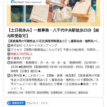
【土日祝休み】一般事務・八千代中央駅徒歩23分【給
与即受取可】
【直接雇用の可能性あり/正社員登用制度あり】＼服装自由・無料社バス
で通勤OK／大手ゲームメーカー系・物流会社にて事務◇土日祝休み◆食
株式会社 リクルートスタッフィング
堂・ラウンジ・コンビニがある充実の職場環境
アクセス 【実際の勤務地はこちらです】千葉その他(旭市、印西市､市
原市など)千葉県八千代中央駅徒歩23分八千代中央駅徒歩0分バス10
時給1,700円以上
分
千葉県八千代市
勤務時間 ・勤務曜日：月・火・水・木・金 ・勤務時間： [1] 09:00～
18:00 ■勤務時間 【勤務時間】09:00~18:00(休憩：60分) 【実働】1日
8時間 【日数】週5日 ■...
仕事内容 ■ここがポイント 【運輸・倉庫・物流業】【直接雇用の可能
性あり/正社員登用制度あり】＼服装自由・無料社バスで通勤OK／大
手ゲームメーカー系・物流会社にて事務 ◇土日祝休み◆食堂・ラウ
ンジ・コ...
給料前払いOK
学歴不問
固定時間制
交通費支給
土日祝休み
服装自由
アルバイト・パート