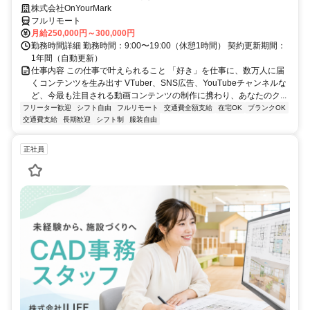
株式会社OnYourMark
フルリモート
月給250,000円～300,000円
勤務時間詳細 勤務時間：9:00〜19:00（休憩1時間） 契約更新期間：
1年間（自動更新）
仕事内容 この仕事で叶えられること 「好き」を仕事に、数万人に届
くコンテンツを生み出す VTuber、SNS広告、YouTubeチャンネルな
ど、今最も注目される動画コンテンツの制作に携わり、あなたのク...
フリーター歓迎
シフト自由
フルリモート
交通費全額支給
在宅OK
ブランクOK
交通費支給
長期歓迎
シフト制
服装自由
正社員