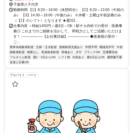
分
千葉県八千代市
勤務時間 【1】8:20～18:00（休憩90分） 【2】8:20～13:00（午前の
み） 【3】14:30～18:00（午後のみ） ※木曜・土曜は午前診療のみ
（【2】のシフト）となります ★週3日...
仕事内容 ＜時給1450円＞週3日～OK！駅チカ内科での受付・医療事
務◎ これまでのご経験を活かして、 即戦力としてご活躍いただけま
す！ ――――――【お仕事詳細】―――――― ◆患者様の受付・
ご...
業界未経験者歓迎
主婦・主夫歓迎
資格取得支援あり
学歴不問
職場見学可
午前
経験者歓迎
残業なし
有資格者歓迎
研修あり
夕方
ブランクOK
交通費支給
フルタイム歓迎
週2・3日からOK
シフト制
社割あり
週4日以上OK
履歴書不要
友達と応募OK
アルバイト・パート