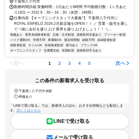
千葉県八千代市
勤務時間詳細 実働時間：1日あたり8時間 平均勤務日数：1ヶ月あた
り18日 〜 20日 9：30～18：30（休憩：1時間）
仕事内容 【オープニングスタッフ大募集*】 千葉県八千代市に
ROYAL ENFIELD 2026.2月新店舗をOPEN！！ ／ 営業・販売を通し
て一緒に会社を盛り上げ 業界を盛り上げましょう！！ ＼...
制服あり
業界未経験者歓迎
主婦・主夫歓迎
資格取得支援あり
フリーター歓迎
バイク通勤OK
学歴不問
車通勤OK
固定時間制
経験不問
未経験者歓迎
経験者歓迎
ネイルOK
有資格者歓迎
賞与あり
ブランクOK
オープニングスタッフ
交通費支給
長期歓迎
資格取得手当あり
前へ
次へ
1
2
3
4
5
この条件の新着求人を受け取る
千葉県 / 八千代中央駅
研修あり
「LINEで受け取る」では、新着求人のほか、おすすめ情報なども配信しま
す。
詳しくはこちら
LINEで受け取る
メールで受け取る