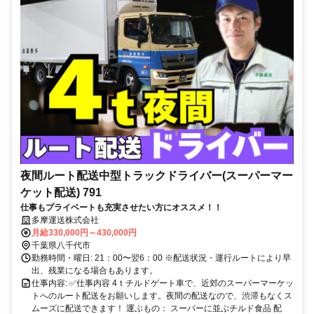
夜間ルート配送中型トラックドライバー(スーパーマー
ケット配送) 791
仕事もプライベートも充実させたい方にオススメ！！
多摩運送株式会社
月給330,000円～430,000円
千葉県八千代市
勤務時間・曜日: 21：00〜翌6：00 ※配送状況・運行ルートにより早
出、残業になる場合もあります。
仕事内容: ✅仕事内容 4ｔチルドゲート車で、近郊のスーパーマーケッ
トへのルート配送をお願いします。夜間の配送なので、渋滞もなくス
ムーズに配送できます！ 運ぶもの： スーパーに並ぶチルド食品 配