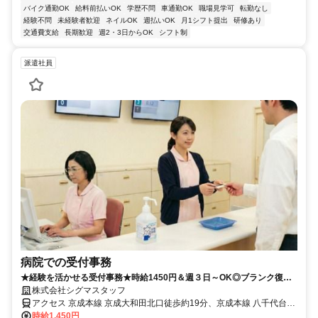
バイク通勤OK
給料前払いOK
学歴不問
車通勤OK
職場見学可
転勤なし
経験不問
未経験者歓迎
ネイルOK
週払いOK
月1シフト提出
研修あり
交通費支給
長期歓迎
週2・3日からOK
シフト制
派遣社員
病院での受付事務
★経験を活かせる受付事務★時給1450円＆週３日～OK◎ブランク復帰
も大歓迎！
株式会社シグマスタッフ
アクセス 京成本線 京成大和田北口徒歩約19分、京成本線 八千代台西
口徒歩約33分、京成本線 実籾南口徒歩約64分 八千代台駅から徒歩3
時給1,450円