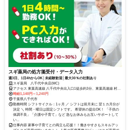
スギ薬局の処方箋受付・データ入力
週3日、1日4hからOK│未経験歓迎│最大30％の社割あり
スギ薬局 八千代中央店(MC)
アクセス 東葉高速線 八千代中央出入口1徒歩約3分、東葉高速線 村上
（千葉県）徒歩約26分、京成本線 京成大和田臨時口徒歩約30分
時給1,140円～1,240円
千葉県八千代市
勤務時間 シフトサイクル：1ヶ月 ／ シフトは前月末に 翌１カ月分が
決定 ＼ 時間・曜日は固定シフトです。 希望休の提出OK！ 「子供の
体調不良」「介護や子育て」など 急なお休みもお互いサポートして
い...
仕事内容 家事や子育てとの両立も応援！！働きやすさもスキルアッ