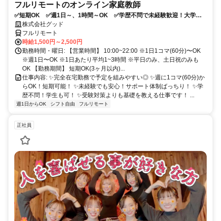
フルリモートのオンライン家庭教師
✅短期OK ✅週1日～、1時間～OK ✅学歴不問で未経験歓迎！大学生
多数活躍中！
株式会社グッド
フルリモート
時給1,500円～2,500円
勤務時間・曜日: 【営業時間】 10:00~22:00 ※1日1コマ(60分)〜OK
※週1日〜OK ※1日あたり平均1~3時間 ※平日のみ、土日祝のみも
OK 【勤務期間】 短期OK(3ヶ月以内)...
仕事内容: ✨完全在宅勤務で予定を組みやすい◎ ✨週に1コマ(60分)か
らOK！短期可能！ ✨未経験でも安心！サポート体制ばっちり！ ✨学
歴不問！学生も可！ ✨受験対策よりも基礎を教える仕事です！ ...
週1日からOK
シフト自由
フルリモート
正社員