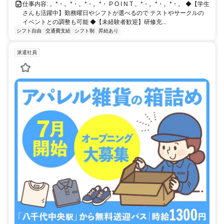
仕事内容: 。*・。*・。*・。*・ P O I N T 。*・。*・。*・。 ◆【学生
さんも活躍中】勤務曜日やシフトが選べるので テストやサークルの
イベントとの調整も可能 ◆【未経験者歓迎】研修充...
シフト自由
交通費支給
シフト制
昇給あり
派遣社員