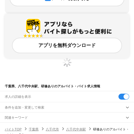
アプリを無料ダウンロード
千葉県、八千代中央駅、研修ありのアルバイト・バイト求人情報
求人の詳細を表示
条件を追加・変更して検索
市区町村を追加・変更
関連キーワード
完全在宅ワーク 全国
シール貼り 在宅
現在地周辺
ガチャガチャ
犬カフェ
千葉県
駅を追加・変更
バイトTOP
千葉県
八千代市
八千代中央駅
研修ありのアルバイト・
千葉県
すべて