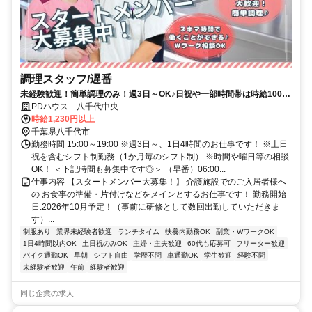
調理スタッフ/遅番
未経験歓迎！簡単調理のみ！週3日～OK♪日祝や一部時間帯は時給100円
UP♪
PDハウス 八千代中央
時給1,230円以上
千葉県八千代市
勤務時間 15:00～19:00 ※週3日～、1日4時間のお仕事です！ ※土日
祝を含むシフト制勤務（1か月毎のシフト制） ※時間や曜日等の相談
OK！ ＜下記時間も募集中です◎＞ （早番）06:00...
仕事内容 【スタートメンバー大募集！】 介護施設でのご入居者様へ
の お食事の準備・片付けなどをメインとするお仕事です！ 勤務開始
日:2026年10月予定！（事前に研修として数回出勤していただきま
す）...
制服あり
業界未経験者歓迎
ランチタイム
扶養内勤務OK
副業・WワークOK
1日4時間以内OK
土日祝のみOK
主婦・主夫歓迎
60代も応募可
フリーター歓迎
バイク通勤OK
早朝
シフト自由
学歴不問
車通勤OK
学生歓迎
経験不問
未経験者歓迎
午前
経験者歓迎
同じ企業の求人