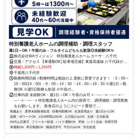
特別養護老人ホームの調理補助・調理スタッフ
週1日～OK！午前のみ・フルタイムどちらも歓迎◎未経験OK✨
株式会社WAヴィジョン 特別養護老人ホーム カーサ・八千代
交通・アクセス 【車通勤OK│駐車場完備】東葉高速線 八千代緑が丘
駅より車で6分（千葉県立八千代西高等学校隣り）／成田街道（国道
時給1,200円～1,350円
296号）新木戸交差点より北へ車で8分 ＊八千代緑が丘駅より『ちば
千葉県八千代市
レインボーバス』が便利／「八千代西高校行き」にて終点下車／「緑
勤務時間詳細 ⭐勤務時間は相談の上 柔軟に変更できます！ ・5：00～
が丘西線」７丁目北バス停より徒歩６分／「船尾車庫行き・木下行
10：00(14：00) ・9：00～14：30 ・14：00～19：30 ※週1日～勤
き」寺台バス停より徒歩10分
務OK ※週5日勤務も歓迎 ※午前の...
仕事内容 未経験OK・週1日～OK！午前のみ可 ⭐･･―･･⭐･･―･･⭐･･
―･･⭐･･―･･⭐ 特別養護老人ホーム内の厨房で、 調理補助・調理業務
をお願いします。 飲食店のようにスピード重視で ...
制服あり
業界未経験者歓迎
扶養内勤務OK
社員登用あり
週1日からOK
副業・WワークOK
1日4時間以内OK
土日祝のみOK
主婦・主夫歓迎
60代も応募可
フリーター歓迎
バイク通勤OK
早朝
シフト自由
学歴不問
車通勤OK
即日勤務OK
職場見学可
平日のみOK
学生歓迎