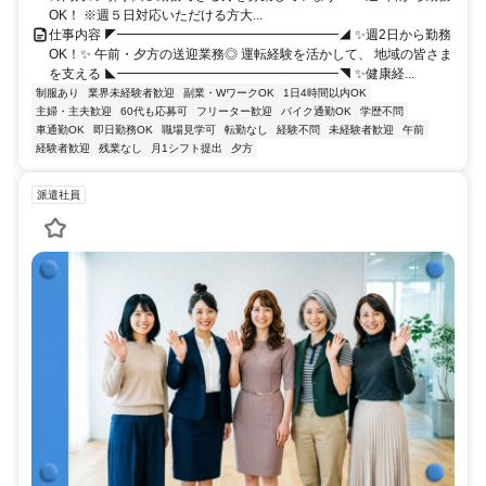
OK！ ※週５日対応いただける方大...
仕事内容 ◤━━━━━━━━━━━━━━━━━◢ ✨週2日から勤務
OK！✨ 午前・夕方の送迎業務◎ 運転経験を活かして、 地域の皆さま
を支える ◣━━━━━━━━━━━━━━━━━◥ ✨健康経...
制服あり
業界未経験者歓迎
副業・WワークOK
1日4時間以内OK
主婦・主夫歓迎
60代も応募可
フリーター歓迎
バイク通勤OK
学歴不問
車通勤OK
即日勤務OK
職場見学可
転勤なし
経験不問
未経験者歓迎
午前
経験者歓迎
残業なし
月1シフト提出
夕方
派遣社員