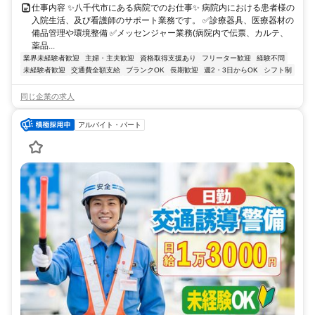
仕事内容 ✨八千代市にある病院でのお仕事✨ 病院内における患者様の
入院生活、及び看護師のサポート業務です。 ✅診療器具、医療器材の
備品管理や環境整備 ✅メッセンジャー業務(病院内で伝票、カルテ、
薬品...
業界未経験者歓迎
主婦・主夫歓迎
資格取得支援あり
フリーター歓迎
経験不問
未経験者歓迎
交通費全額支給
ブランクOK
長期歓迎
週2・3日からOK
シフト制
同じ企業の求人
アルバイト・パート