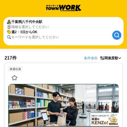
千葉県
八千代中央駅
職種を選択してください
週2・3日からOK
キーワードを選択してください
217件
条件保存
関連度順
派遣社員