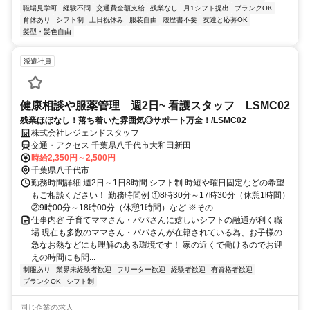
職場見学可
経験不問
交通費全額支給
残業なし
月1シフト提出
ブランクOK
育休あり
シフト制
土日祝休み
服装自由
履歴書不要
友達と応募OK
髪型・髪色自由
派遣社員
健康相談や服薬管理 週2日~ 看護スタッフ LSMC02
残業ほぼなし！落ち着いた雰囲気◎サポート万全！/LSMC02
株式会社レジェンドスタッフ
交通・アクセス 千葉県八千代市大和田新田
時給2,350円～2,500円
千葉県八千代市
勤務時間詳細 週2日～1日8時間 シフト制 時短や曜日固定などの希望
もご相談ください！ 勤務時間例 ①8時30分～17時30分（休憩1時間）
②9時00分～18時00分（休憩1時間）など ※その...
仕事内容 子育てママさん・パパさんに嬉しいシフトの融通が利く職
場 現在も多数のママさん・パパさんが在籍されている為、お子様の
急なお熱などにも理解のある環境です！ 家の近くで働けるのでお迎
えの時間にも間...
制服あり
業界未経験者歓迎
フリーター歓迎
経験者歓迎
有資格者歓迎
ブランクOK
シフト制
同じ企業の求人