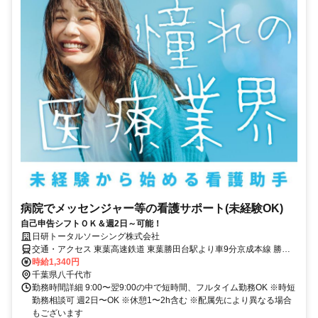
病院でメッセンジャー等の看護サポート(未経験OK)
自己申告シフトＯＫ＆週2日～可能！
日研トータルソーシング株式会社
交通・アクセス 東葉高速鉄道 東葉勝田台駅より車9分京成本線 勝田
台駅より車13分※車通勤OK※送迎バスあり(勝田台駅より)
時給1,340円
千葉県八千代市
勤務時間詳細 9:00〜翌9:00の中で短時間、フルタイム勤務OK ※時短
勤務相談可 週2日〜OK ※休憩1〜2h含む ※配属先により異なる場合
もございます