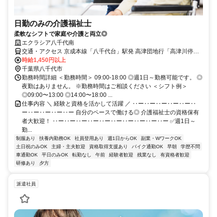
日勤のみの介護福祉士
柔軟なシフトで家庭や介護と両立◎
エクラシア八千代南
交通・アクセス 京成本線「八千代台」駅発 高津団地行「高津川停留
所」降車後4分 / 京成本線 八千代台駅より徒歩30分
時給1,450円以上
千葉県八千代市
勤務時間詳細 ＜勤務時間＞ 09:00-18:00 ◎週1日～勤務可能です。 ◎
夜勤はありません。 ※勤務時間はご相談ください ＜シフト例＞
◎09:00〜13:00 ◎14:00〜18:00 ...
仕事内容 ＼ 経験と資格を活かして活躍 ／ ‥ー‥ー‥ー‥ー‥ー‥
ー‥ー‥ー‥ー‥ー 自分のペースで働ける◎ 介護福祉士の資格保有
者大歓迎！ ‥ー‥ー‥ー‥ー‥ー‥ー‥ー‥ー‥ー‥ー ✅週1日～
勤...
制服あり
扶養内勤務OK
社員登用あり
週1日からOK
副業・WワークOK
土日祝のみOK
主婦・主夫歓迎
資格取得支援あり
バイク通勤OK
早朝
学歴不問
車通勤OK
平日のみOK
転勤なし
午前
経験者歓迎
残業なし
有資格者歓迎
研修あり
夕方
派遣社員