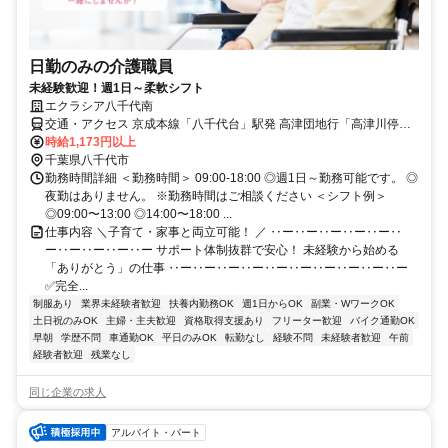
日勤のみの介護職員
未経験歓迎！週1日～柔軟シフト
エクラシア八千代南
交通・アクセス 京成本線「八千代台」駅発 高津団地行「高津川停留
所」降車後4分 / 京成本線 八千代台駅より徒歩30分
時給1,173円以上
千葉県八千代市
勤務時間詳細 ＜勤務時間＞ 09:00-18:00 ◎週1日～勤務可能です。 ◎
夜勤はありません。 ※勤務時間はご相談ください ＜シフト例＞
◎09:00〜13:00 ◎14:00〜18:00 ...
仕事内容 ＼子育て・家事と両立可能！ ／ ‥ー‥ー‥ー‥ー‥ー‥
ー‥ー‥ー‥ー‥ー サポート体制抜群で安心！ 未経験から始める
「ありがとう」の仕事 ‥ー‥ー‥ー‥ー‥ー‥ー‥ー‥ー‥ー‥ー
✅完全...
制服あり
業界未経験者歓迎
扶養内勤務OK
週1日からOK
副業・WワークOK
土日祝のみOK
主婦・主夫歓迎
資格取得支援あり
フリーター歓迎
バイク通勤OK
早朝
学歴不問
車通勤OK
平日のみOK
転勤なし
経験不問
未経験者歓迎
午前
経験者歓迎
残業なし
同じ企業の求人
アルバイト・パート