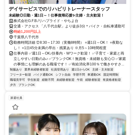
デイサービスでのリハビリトレーナースタッフ
未経験◎日勤・週1日～！仕事復帰応援✨主婦・主夫歓迎！
株式会社G.F.B./リハプライド・やちよ台
交通・アクセス 「八千代台駅」より徒歩3分＊バイク・自転車通勤可
時給1,200円以上
千葉県八千代市
勤務時間詳細 ⏰8:30～17:30（実働8時間） ⭐週1日～OK！ ⭐夜勤な
し！ ⭐1日45分未満の早出・残業あり ※月5～10時間程度
仕事内容 ✅週1日～OK♪扶養内・Wワーク歓迎！ ✅子育て・家庭と両
立しやすい日勤のみ♪ ✅ブランクOK！無資格・未経験も安心◎ ✅家庭
の事情にも理解のある職場です！ ✅有給消化率100％で働きやすさ...
制服あり
業界未経験者歓迎
社員登用あり
週1日からOK
主婦・主夫歓迎
フリーター歓迎
バイク通勤OK
シフト自由
学歴不問
車通勤OK
固定時間制
職場見学可
学生歓迎
経験不問
未経験者歓迎
午前
経験者歓迎
有資格者歓迎
夕方
ブランクOK
派遣社員