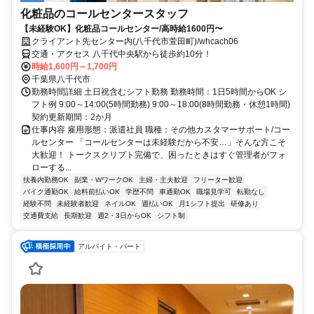
化粧品のコールセンタースタッフ
【未経験OK】化粧品コールセンター/高時給1600円〜
クライアント先センター内(八千代市萱田町)/whcach06
交通・アクセス 八千代中央駅から徒歩約10分！
時給1,600円～1,700円
千葉県八千代市
勤務時間詳細 土日祝含むシフト勤務 勤務時間：1日5時間からOK シ
フト例 9:00～14:00(5時間勤務) 9:00～18:00(8時間勤務・休憩1時間)
契約更新期間：2か月
仕事内容 雇用形態：派遣社員 職種：その他カスタマーサポート/コー
ルセンター 「コールセンターは未経験だから不安…」そんな方こそ
大歓迎！ トークスクリプト完備で、困ったときはすぐ管理者がフォ
ローする...
扶養内勤務OK
副業・WワークOK
主婦・主夫歓迎
フリーター歓迎
バイク通勤OK
給料前払いOK
学歴不問
車通勤OK
職場見学可
転勤なし
経験不問
未経験者歓迎
ネイルOK
週払いOK
月1シフト提出
研修あり
交通費支給
長期歓迎
週2・3日からOK
シフト制
アルバイト・パート