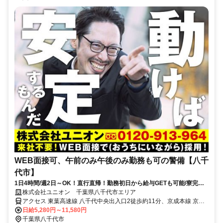
WEB面接可、午前のみ午後のみ勤務も可の警備【八千
代市】
1日4時間/週2日～OK！直行直帰！勤務初日から給与GETも可能/寮完備
＆携帯貸与♪
株式会社ユニオン 千葉県八千代市エリア
アクセス 東葉高速線 八千代中央出入口2徒歩約11分、京成本線 京成
大和田北口徒歩約19分、東葉高速線 村上（千葉県）徒歩約22分 千葉
日給5,280円～11,580円
県八千代市エリア（勝田台駅、八千代台駅、八千代市緑が丘駅、八千
千葉県八千代市