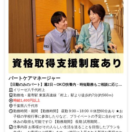
パートケアマネージャー
【日勤のみのパート】週2日～OK◎扶養内・時短勤務もご相談に応じま
す
イリーゼ八千代村上
勤務地・最寄駅 東葉高速線「村上」駅より徒歩約7分(約560ｍ)
時給1,400円以上
千葉県八千代市
勤務時間・期間 【勤務時間】 昼勤 9:00～18:00 ※休憩60分あり ★お
子様の学校行事に参加したりなど、プライベートの予定に合わせてお
休みの取得も可能です◎ 【勤務期間】 長期 試用期間...
仕事内容 お客様がその人らしい生活を送ることを目指したプランを