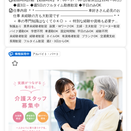
◆週3日～ ◆週5日のフルタイム勤務歓迎 ◆平日のみOK
仕事内容 ＊＊――――――――――――――― 車好きさん必見のお
仕事 未経験の方も大歓迎です ―――――――――――――――＊＊
＜ 車の専門知識はなくてＯＫ◎ ＞ ＜ 特別な経験や資格も必要ナ...
制服あり
業界未経験者歓迎
副業・WワークOK
主婦・主夫歓迎
フリーター歓迎
バイク通勤OK
学歴不問
車通勤OK
固定時間制
平日のみOK
経験不問
未経験者歓迎
経験者歓迎
ネイルOK
有資格者歓迎
ブランクOK
交通費支給
長期歓迎
フルタイム歓迎
週2・3日からOK
アルバイト・パート