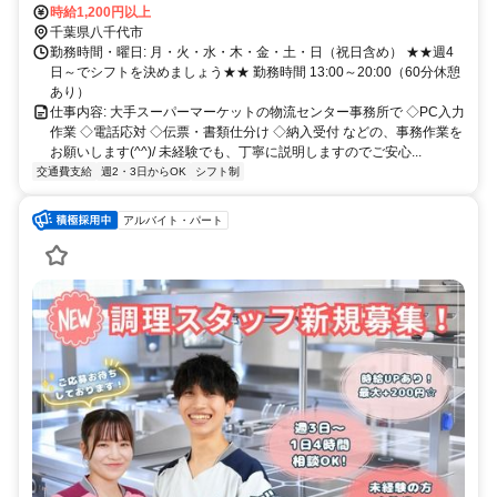
時給1,200円以上
千葉県八千代市
勤務時間・曜日: 月・火・水・木・金・土・日（祝日含め） ★★週4
日～でシフトを決めましょう★★ 勤務時間 13:00～20:00（60分休憩
あり）
仕事内容: 大手スーパーマーケットの物流センター事務所で ◇PC入力
作業 ◇電話応対 ◇伝票・書類仕分け ◇納入受付 などの、事務作業を
お願いします(^^)/ 未経験でも、丁寧に説明しますのでご安心...
交通費支給
週2・3日からOK
シフト制
アルバイト・パート