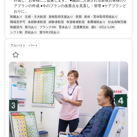
作成し、お客様にご提案します。 ●施設に入居される新規お客様のケ
アプランの作成 ●今のプランの改善点を見直し・管理 ●ケアプランど
おりに...
制服あり
主婦・主夫歓迎
資格取得支援あり
長期
産休・育休取得実績あり
職場見学可
未経験者歓迎
経験者歓迎
有資格者歓迎
食費補助あり
社会保険完備
制服貸与
賞与あり
ブランクOK
育休あり
交通費支給
週2・3日からOK
シフト制
昇給あり
賞与年2回あり
アルバイト・パート