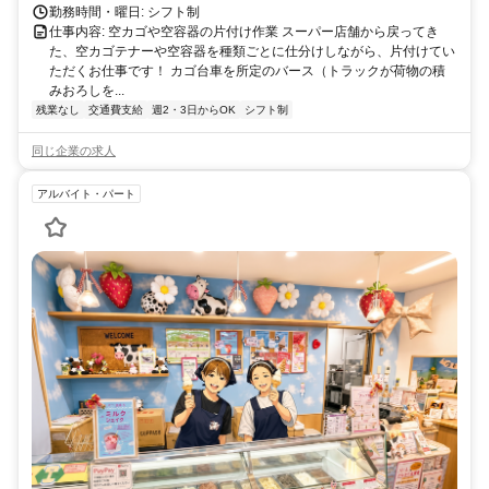
勤務時間・曜日: シフト制
仕事内容: 空カゴや空容器の片付け作業 スーパー店舗から戻ってき
た、空カゴテナーや空容器を種類ごとに仕分けしながら、片付けてい
ただくお仕事です！ カゴ台車を所定のバース（トラックが荷物の積
みおろしを...
残業なし
交通費支給
週2・3日からOK
シフト制
同じ企業の求人
アルバイト・パート