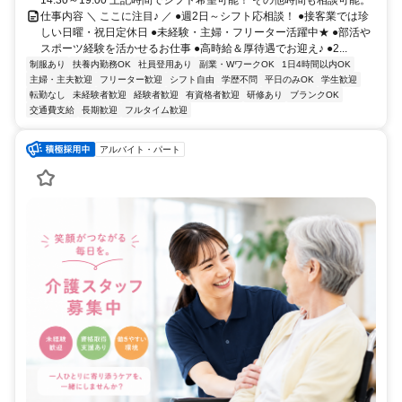
14:30～19:00 上記時間でシフト希望可能！ その他時間も相談可能。
仕事内容 ＼ ここに注目♪ ／ ●週2日～シフト応相談！ ●接客業では珍
しい日曜・祝日定休日 ●未経験・主婦・フリーター活躍中★ ●部活や
スポーツ経験を活かせるお仕事 ●高時給＆厚待遇でお迎え♪ ●2...
制服あり
扶養内勤務OK
社員登用あり
副業・WワークOK
1日4時間以内OK
主婦・主夫歓迎
フリーター歓迎
シフト自由
学歴不問
平日のみOK
学生歓迎
転勤なし
未経験者歓迎
経験者歓迎
有資格者歓迎
研修あり
ブランクOK
交通費支給
長期歓迎
フルタイム歓迎
アルバイト・パート