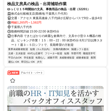
検品文房具の検品・出荷補助作業
ゆっくり１５時開始の文具、事務用品の検品・出荷（32201）
株式会社船橋支店(勤務地:千葉県八千代市)
交通・アクセス 東葉高速線 八千代緑が丘駅からバスで9分→徒歩4分
時給1,265円～1,582円
千葉県八千代市
勤務時間詳細 15:00-22:00 休憩45分
仕事内容 できたばかりの綺麗な倉庫内で、文具や小型ＯＡ機器の検
品、ピッキング作業！ 1５：00～22：00 休憩45分 8月17日以降スタ
ート！週３～５日シフトで、長期希望の方歓迎
業界未経験者歓迎
短期（3ヵ月以内）
扶養内勤務OK
隔週シフト提出
主婦・主夫歓迎
60代も応募可
フリーター歓迎
短期
学歴不問
職場見学可
平日のみOK
学生歓迎
転勤なし
経験不問
未経験者歓迎
経験者歓迎
夜間
週払いOK
即日払いOK
夕方
アルバイト・パート