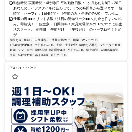
代中央駅、村上駅等）
勤務時間 実働時間：4時間/日 平均勤務日数：1ヶ月あたり8日～20日
あなたのライフスタイルに合わせて、3つの時間帯から選べます！ 短
時間（ハーフ）：1日4時間～（午前のみ・午後のみOK） フルタ...
仕事内容 ■■メリット多数！注目の警備ワーク■■ ＼お金と住まいの悩
み、即解決！／ 個室寮30日間無料！家具家電付きの1Rですぐに新生
活スタート。 短時間 「午前だけ」「午後だけ」のハーフ勤務！予定
が...
制服あり
短期（3ヵ月以内）
扶養内勤務OK
副業・WワークOK
1日4時間以内OK
土日祝のみOK
主婦・主夫歓迎
60代も応募可
フリーター歓迎
短期
シフト自由
学歴不問
即日勤務OK
平日のみOK
学生歓迎
未経験者歓迎
午前
経験者歓迎
ネイルOK
即日払いOK
アルバイト・パート