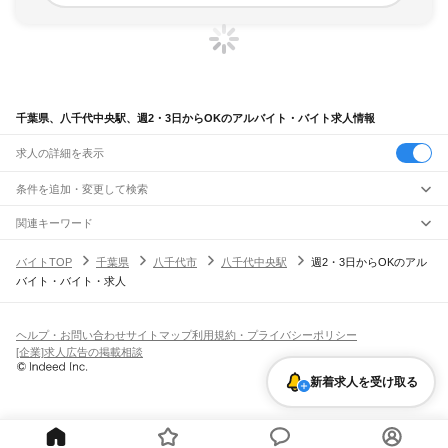
千葉県、八千代中央駅、週2・3日からOKのアルバイト・バイト求人情報
求人の詳細を表示
条件を追加・変更して検索
市区町村を追加・変更
関連キーワード
完全在宅ワーク 全国
シール貼り 在宅
現在地周辺
ガチャガチャ
犬カフェ
千葉県
駅を追加・変更
バイトTOP
千葉県
八千代市
八千代中央駅
週2・3日からOKのアル
千葉県
すべて
バイト・バイト・求人
千葉市
すべて
職種を追加・変更
JR武蔵野線
中央区
花見川区
稲毛区
若葉区
緑区
美浜区
南流山駅
新松戸駅
新八柱駅
東松戸駅
市川大野駅
船橋法典駅
西船橋駅
飲食・フードサービス
銚子市
市川市
船橋市
館山市
木更津市
松戸市
野田市
茂原市
成田市
佐倉市
東金市
特徴を追加・変更
飲食・フードサービス
すべて
ヘルプ・お問い合わせ
サイトマップ
利用規約・プライバシーポリシー
JR中央・総武線
旭市
習志野市
柏市
勝浦市
市原市
流山市
八千代市
我孫子市
鴨川市
鎌ケ谷市
ホールスタッフ
キッチンスタッフ
皿洗い・洗い場
精肉・鮮魚加工
給食調理
人気
[企業]求人広告の掲載相談
市川駅
本八幡駅
下総中山駅
西船橋駅
船橋駅
東船橋駅
津田沼駅
幕張本郷駅
幕張駅
君津市
富津市
浦安市
四街道市
袖ケ浦市
八街市
印西市
白井市
富里市
南房総市
雇用形態を追加・変更
パン屋（ベーカリー）
フードカウンター販売員
バー（BAR）・バーテンダー
日払いOK
高校生歓迎
学生歓迎
深夜の仕事
髪型・髪色自由
ひげOK
ネイルOK
新検見川駅
稲毛駅
西千葉駅
千葉駅
匝瑳市
香取市
山武市
いすみ市
大網白里市
印旛郡
香取郡
山武郡
長生郡
夷隅郡
新着求人を受け取る
飲食店補助（開店・閉店準備）
飲食店（店長・マネージャー）
ピアスOK
アルバイト・パート
履歴書不要
オープニングスタッフ
留学生・外国人活躍中
安房郡
都道府県を変更
営業・販売
JR総武本線
勤務期間
正社員
市川駅
船橋駅
津田沼駅
稲毛駅
千葉駅
東千葉駅
都賀駅
四街道駅
物井駅
佐倉駅
営業・販売
すべて
短期
契約社員
単発・1日OK
長期
期間限定（春夏冬休み等）
南酒々井駅
榎戸駅
八街駅
日向駅
成東駅
松尾駅
横芝駅
飯倉駅
八日市場駅
干潟駅
旭駅
営業
テレフォンアポインター（テレアポ）
ルートセールス
コンビニ
シフト
派遣社員
飯岡駅
倉橋駅
猿田駅
松岸駅
銚子駅
フードカウンター販売員
アパレル
家電量販店・携帯販売（携帯ショップ）