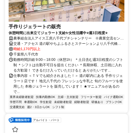
手作りジェラートの販売
休憩時間に出来立てジェラート支給✨女性活躍中⭐週3日程度⭐
農事組合法人アイス工房八千代プチシャンテリー ※農業交流センタ
ー
交通・アクセス 道の駅やちよふるさとステーションより八千代橋を
渡ってスグ！
時給1,170円以上
千葉県八千代市
勤務時間詳細 9:00～18:00（休憩1h） ＊土日含む週3日程度のシフト
制 ＊シフトは出勤不可日を提出ください ＊長期休暇、土日祝に入れ
る方歓迎！ できるだけ入っていただけると ありがたいです...
仕事内容 ＜ＴＶでも紹介されました！＞ 道の駅内にある 手作りジェ
ラート店です！ 地元八千代の フレッシュな牛乳と 旬のフルーツを使
用した 本格ジェラートを 販売しています！ ★マニュアルがあるの
で...
業界未経験者歓迎
扶養内勤務OK
主婦・主夫歓迎
フリーター歓迎
バイク通勤OK
学歴不問
車通勤OK
学生歓迎
未経験者歓迎
経験者歓迎
研修あり
ブランクOK
交通費支給
週2・3日からOK
シフト制
アルバイト・パート