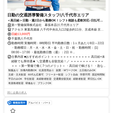
日勤の交通誘導警備スタッフ/八千代市エリア
＜高日給＞日勤・週2日から勤務OK！シフト相談も柔軟対応♪日払可◎
未経験歓迎★
第一警備保障株式会社 幕張本店/八千代市エリア
アクセス 東葉高速線 八千代中央出入口2徒歩約11分、京成本線 京成
大和田北口徒歩約19分、東葉高速線 村上（千葉県）徒歩約22分 直行
日給13,000円
直帰OK＊交通費全額支給＊
千葉県八千代市
勤務時間 実働時間：8時間/日 平均勤務日数：1ヶ月あたり8日～22日
・勤務曜日：月・火・水・木・金・土・日・祝 ・勤務時間： [1]
08:00～17:00 ・最低勤務日数（週）：2日 ※...
仕事内容 ■おすすめポイント ＝＝＝＝＝＝＝＝＝＝＝＝＝ 高日給×未
経験でも厚待遇★ ＼交通費も全額支給！／ ＝＝＝＝＝＝＝＝＝＝＝
＝＝ ＜第一警備で働く7つのメリット＞ ・高日給で稼げる！ ・急な...
制服あり
扶養内勤務OK
社員登用あり
副業・WワークOK
土日祝のみOK
主婦・主夫歓迎
60代も応募可
フリーター歓迎
シフト自由
学歴不問
固定時間制
平日のみOK
学生歓迎
未経験者歓迎
交通費全額支給
経験者歓迎
即日払いOK
有資格者歓迎
研修あり
ブランクOK
同じ企業の求人
アルバイト・パート