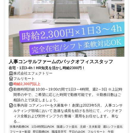
人事コンサルファームのバックオフィススタッフ
在宅・1日3-4h！HR知見を活かし時給2300円！
株式会社エフェクトリー
フルリモート
時給2,300円以上
勤務時間詳細 10:00～19:00の間で1日3～4時間、週2～3日 ※上記時
間帯の中で、ご希望に応じた時間で勤務可能です。 ※勤務日数はご
相談の上で決定しましょう。
仕事内容 コアメンバーを大募集中！ 創業は2023年5月。 人事コンサ
ルティング領域において 急速な成長を続ける当社にて、 バックオフ
ィス全般および対外インフラの 整備・運用をお任せします。 単な
る...
扶養内勤務OK
1日4時間以内OK
隔週シフト提出
主婦・主夫歓迎
週1シフト提出
フリーター歓迎
即日勤務OK
職場見学可
平日のみOK
フルリモート
午前