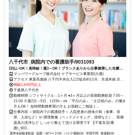
八千代市_病院内での看護助手/9031093
日払いOK！高時給！週3～OK！ブランクありから仕事復帰した先輩や
ミドル世代も多数活躍中♪
マンパワーグループ株式会社 ケアサービス事業部(介護)
アクセス 東葉高速線 八千代中央出入口2徒歩約11分、京成本線 京成
大和田北口徒歩約19分、東葉高速線 村上（千葉県）徒歩約22分 車・
時給1,600円以上
バイク通勤OK（派遣先による）
千葉県八千代市
勤務時間 シフトサイクル：1ヶ月 ●3ヶ月以上の長期勤務歓迎 7:00～
21:00 ※週2日～5日、1日5h～ok 「平日のみ」「土日祝のみ」の働き
方もOK！ 短時間勤務希望の方も お気軽にご相談く...
仕事内容 ＜病院内での看護助手＞ 入院患者の身体介助（食事、排
泄、入浴など）や 環境整備（ベッドメイキング、清掃など）、 医療
器具の洗浄など しっかり教えて頂ける環境です 【千葉支店(看
護)_903...
業界未経験者歓迎
副業・WワークOK
バイク通勤OK
学歴不問
車通勤OK