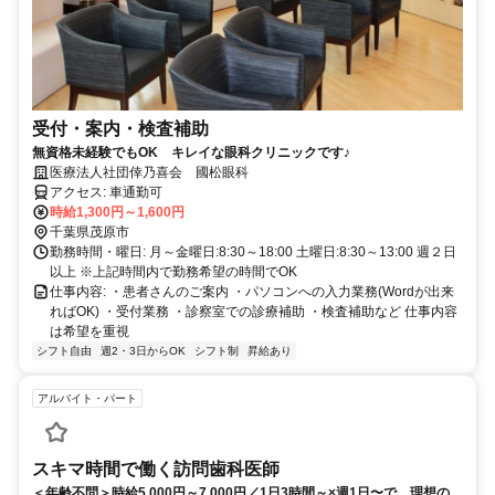
受付・案内・検査補助
無資格未経験でもOK キレイな眼科クリニックです♪
医療法人社団倖乃喜会 國松眼科
アクセス: 車通勤可
時給1,300円～1,600円
千葉県茂原市
勤務時間・曜日: 月～金曜日:8:30～18:00 土曜日:8:30～13:00 週２日
以上 ※上記時間内で勤務希望の時間でOK
仕事内容: ・患者さんのご案内 ・パソコンへの入力業務(Wordが出来
ればOK) ・受付業務 ・診察室での診療補助 ・検査補助など 仕事内容
は希望を重視
シフト自由
週2・3日からOK
シフト制
昇給あり
アルバイト・パート
スキマ時間で働く訪問歯科医師
＜年齢不問＞時給5,000円～7,000円／1日3時間～×週1日〜で、理想のワ