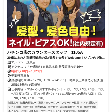
パチンコ店のカウンタースタッフ 1105A
20歳以上の方(健康増進法の為)/黒髪も金髪もWelcome！ジブン色で働け
る！多様性全開のマルハンで、アナタらしく働こう☆履歴書不要
マルハン 茂原店
アクセス ＪＲ外房線/ＪＲ総武本線 新茂原徒歩約16分
時給1,210円～1,723円
千葉県茂原市
勤務時間 8:20～17:20、15:00～24:00 1日6時間以上勤務で応相談 週
2日以上勤務で応相談
仕事内容 ＜マルハンおすすめポイント＞ ◎｡+.*◎｡+.*◎｡+.*◎｡+.*◎｡
+.*◎ 夏は涼しい室内で快適バイト♪ お盆明けからの勤務もOK！ ◎｡
+.*◎｡+.*◎｡+.*◎｡+.*◎｡+....
制服あり
扶養内勤務OK
副業・WワークOK
フリーター歓迎
バイク通勤OK
シフト自由
学歴不問
車通勤OK
学生歓迎
未経験者歓迎
午前
経験者歓迎
ネイルOK
夜間
研修あり
夕方
ブランクOK
交通費支給
長期歓迎