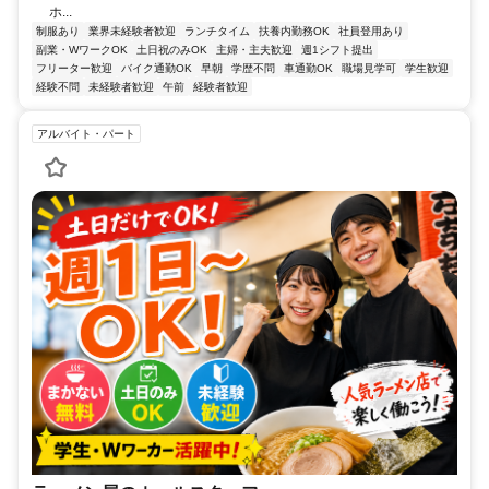
ホ...
制服あり
業界未経験者歓迎
ランチタイム
扶養内勤務OK
社員登用あり
副業・WワークOK
土日祝のみOK
主婦・主夫歓迎
週1シフト提出
フリーター歓迎
バイク通勤OK
早朝
学歴不問
車通勤OK
職場見学可
学生歓迎
経験不問
未経験者歓迎
午前
経験者歓迎
アルバイト・パート