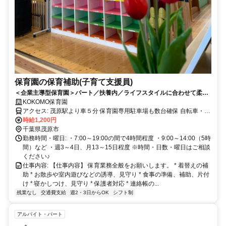
保育園の保育補助(子育て支援員)
＜企業主導型保育園＞パート／扶養内／ライフスタイルに合わせて柔軟
なシフト対応♪
KOKOMO保育園
アクセス: 茂原駅より車５分 保育園専用駐車場も数台確保 自転車・徒
歩通勤ももちろんOKです！
時給1,200円
千葉県茂原市
勤務時間・曜日: ・7:00～19:00の間で4時間程度 ・9:00～14:00（5時
間）など ・週3～4日、月13～15日程度 ※時間・日数・曜日はご相談
ください♪
仕事内容: 【仕事内容】 保育業務全般をお願いします。 * 着替えの補
助 * お散歩や室内遊びなどの誘導、見守り * 食事の準備、補助、片付
け * 寝かしつけ、見守り * 保護者対応 * 連絡帳の...
残業なし
交通費支給
週2・3日からOK
シフト制
アルバイト・パート