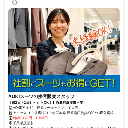
AOKIスーツの接客販売スタッフ
【週2日・1日3h～からOK！】応募時履歴書不要！
AOKI(アオキ) 茂原マーケットプレイス店
アクセス ＪＲ外房線/ＪＲ総武本線 茂原南口徒歩約21分 JR外房線
「茂原駅」より徒歩約20分
時給1,140円～1,390円
千葉県茂原市