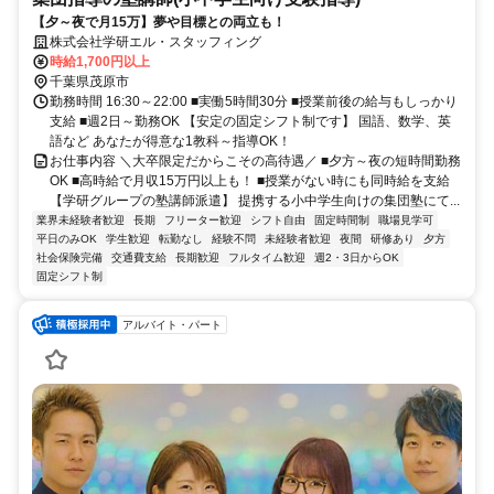
【夕～夜で月15万】夢や目標との両立も！
株式会社学研エル・スタッフィング
時給1,700円以上
千葉県茂原市
勤務時間 16:30～22:00 ■実働5時間30分 ■授業前後の給与もしっかり
支給 ■週2日～勤務OK 【安定の固定シフト制です】 国語、数学、英
語など あなたが得意な1教科～指導OK！
お仕事内容 ＼大卒限定だからこその高待遇／ ■夕方～夜の短時間勤務
OK ■高時給で月収15万円以上も！ ■授業がない時にも同時給を支給
【学研グループの塾講師派遣】 提携する小中学生向けの集団塾にて...
業界未経験者歓迎
長期
フリーター歓迎
シフト自由
固定時間制
職場見学可
平日のみOK
学生歓迎
転勤なし
経験不問
未経験者歓迎
夜間
研修あり
夕方
社会保険完備
交通費支給
長期歓迎
フルタイム歓迎
週2・3日からOK
固定シフト制
アルバイト・パート