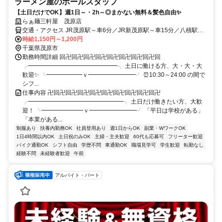
ラーメン屋のホールスタッフ
【土日だけでOK】週1日～・2h～◎まかない無料＆髪色自由✨
らぁ麺三軒屋 茂原店
交通・アクセス JR茂原駅～車6分／JR新茂原駅～車15分／八積駅～
車10分（車・バイク・自転車OK）
時給1,150円～1,200円
千葉県茂原市
勤務時間詳細 回卍回卍回卍回卍回卍回卍回卍回卍回
╭━━━━━━━━━━━━━━━╮ 土日に働ける方、大・大・大
歓迎✨ ╰━━━━━━ｖ━━━━━━━━╯ ⏰10:30～24:00 の間で
シフ...
仕事内容 卍回卍回卍回卍回卍回卍回卍回卍回卍回卍
╭━━━━━━━━━━━━━━━━╮ 土日だけ働きたい方、大歓
迎！ ╰━━━━━━━ｖ━━━━━━━━╯ 「平日は学校がある」
「本業がある...
制服あり
扶養内勤務OK
社員登用あり
週1日からOK
副業・WワークOK
1日4時間以内OK
土日祝のみOK
主婦・主夫歓迎
60代も応募可
フリーター歓迎
バイク通勤OK
シフト自由
学歴不問
車通勤OK
職場見学可
学生歓迎
転勤なし
経験不問
未経験者歓迎
午前
アルバイト・パート