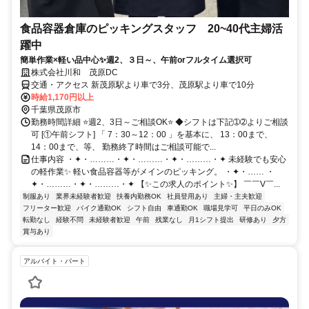
食品容器倉庫のピッキングスタッフ 20~40代主婦活
躍中
簡単作業×軽い品中心✨週2、３日～、午前orフルタイム選択可
株式会社川和 茂原DC
交通・アクセス 新茂原駅より車で3分、茂原駅より車で10分
時給1,170円以上
千葉県茂原市
勤務時間詳細 ⭐週2、3日～ご相談OK⭐ ◆シフトは下記➀➁よりご相談
可 [①午前シフト] 「 7：30～12：00 」を基本に、 13：00まで、
14：00まで、等、 勤務終了時間はご相談可能で...
仕事内容 ・✦・………・✦・………・✦・………・✦ 未経験でも安心
の軽作業✨ 軽い食品容器等がメインのピッキング。 ・✦・…… ・
✦・………・✦・………・✦ 【✨この求人のポイント✨】 ￣￣V￣...
制服あり
業界未経験者歓迎
扶養内勤務OK
社員登用あり
主婦・主夫歓迎
フリーター歓迎
バイク通勤OK
シフト自由
車通勤OK
職場見学可
平日のみOK
転勤なし
経験不問
未経験者歓迎
午前
残業なし
月1シフト提出
研修あり
夕方
賞与あり
アルバイト・パート