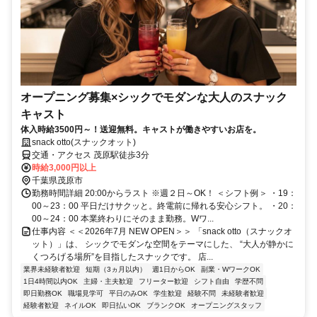
オープニング募集×シックでモダンな大人のスナック
キャスト
体入時給3500円～！送迎無料。キャストが働きやすいお店を。
snack otto(スナックオット)
交通・アクセス 茂原駅徒歩3分
時給3,000円以上
千葉県茂原市
勤務時間詳細 20:00からラスト ※週２日～OK！ ＜シフト例＞ ・19：
00～23：00 平日だけサクッと。終電前に帰れる安心シフト。 ・20：
00～24：00 本業終わりにそのまま勤務。Wワ...
仕事内容 ＜＜2026年7月 NEW OPEN＞＞ 「snack otto（スナックオ
ット）」は、 シックでモダンな空間をテーマにした、 “大人が静かに
くつろげる場所”を目指したスナックです。 店...
業界未経験者歓迎
短期（3ヵ月以内）
週1日からOK
副業・WワークOK
1日4時間以内OK
主婦・主夫歓迎
フリーター歓迎
シフト自由
学歴不問
即日勤務OK
職場見学可
平日のみOK
学生歓迎
経験不問
未経験者歓迎
経験者歓迎
ネイルOK
即日払いOK
ブランクOK
オープニングスタッフ