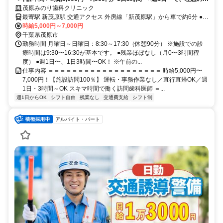
ークライフバランスを。
茂原みのり歯科クリニック
最寄駅 新茂原駅 交通アクセス 外房線「新茂原駅」から車で約6分 ●車
通勤・バイク通勤可 ●千葉の各施設へ直行直帰！ 千葉県：茂原市およ
時給5,000円～7,000円
び近郊エリア
千葉県茂原市
勤務時間 月曜日～日曜日：8:30～17:30（休憩90分） ※施設での診
療時間は9:30〜16:30が基本です。 ●残業ほぼなし（月0〜3時間程
度） ●週1日〜、1日3時間〜OK！ ※午前の...
仕事内容 ＝＝＝＝＝＝＝＝＝＝＝＝＝＝＝＝＝＝＝ 時給5,000円〜
7,000円！【施設訪問100％】 運転・事務作業なし／直行直帰OK／週
1日・3時間～OK スキマ時間で働く訪問歯科医師 ＝...
週1日からOK
シフト自由
残業なし
交通費支給
シフト制
アルバイト・パート