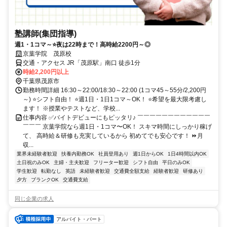
塾講師(集団指導)
週1・1コマ～⭐夜は22時まで！高時給2200円～◎
京葉学院 茂原校
交通・アクセス JR「茂原駅」南口 徒歩1分
時給2,200円以上
千葉県茂原市
勤務時間詳細 16:30～22:00/18:30～22:00 (1コマ45～55分/2,200円
～) ⭐シフト自由！ ⭐週1日・1日1コマ～OK！ ⭐希望を最大限考慮し
ます！ ※授業やテストなど、学校...
仕事内容 ✅バイトデビューにもピッタリ♪ ￣￣￣￣￣￣￣￣￣￣￣￣
￣￣￣ 京葉学院なら週1日・1コマ〜OK！ スキマ時間にしっかり稼げ
て、 高時給＆研修も充実しているから 初めてでも安心です！ ⏩月
収...
業界未経験者歓迎
扶養内勤務OK
社員登用あり
週1日からOK
1日4時間以内OK
土日祝のみOK
主婦・主夫歓迎
フリーター歓迎
シフト自由
平日のみOK
学生歓迎
転勤なし
英語
未経験者歓迎
交通費全額支給
経験者歓迎
研修あり
夕方
ブランクOK
交通費支給
同じ企業の求人
アルバイト・パート