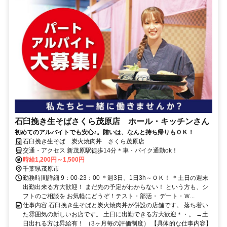
石臼挽き生そばさくら茂原店 ホール・キッチンさん
初めてのアルバイトでも安心♪。賄いは、なんと持ち帰りもＯＫ！
石臼挽き生そば 炭火焼肉丼 さくら茂原店
交通・アクセス 新茂原駅徒歩14分＊車・バイク通勤ok！
時給1,200円～1,500円
千葉県茂原市
勤務時間詳細 9：00‐23：00 ＊週3日、1日3h～ＯＫ！ ＊土日の週末
出勤出来る方大歓迎！ まだ先の予定がわからない！ という方も、シ
フトのご相談を お気軽にどうぞ！テスト・部活・ デート・Ｗ...
仕事内容 石臼挽き生そばと炭火焼肉丼が併設の店舗です。 落ち着い
た雰囲気の新しいお店です。 土日に出勤できる方大歓迎＊・。 →土
日出れる方は昇給有！ （3ヶ月毎の評価制度） 【具体的な仕事内容】