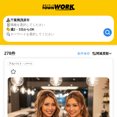
千葉県
茂原市
職種を選択してください
週2・3日からOK
キーワードを選択してください
278件
条件保存
関連度順
アルバイト・パート