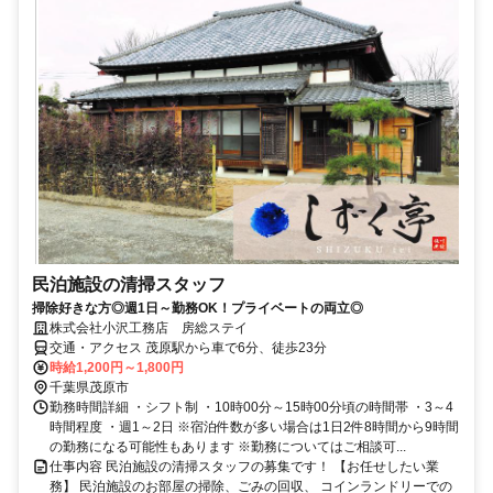
民泊施設の清掃スタッフ
掃除好きな方◎週1日～勤務OK！プライベートの両立◎
株式会社小沢工務店 房総ステイ
交通・アクセス 茂原駅から車で6分、徒歩23分
時給1,200円～1,800円
千葉県茂原市
勤務時間詳細 ・シフト制 ・10時00分～15時00分頃の時間帯 ・3～4
時間程度 ・週1～2日 ※宿泊件数が多い場合は1日2件8時間から9時間
の勤務になる可能性もあります ※勤務についてはご相談可...
仕事内容 民泊施設の清掃スタッフの募集です！ 【お任せしたい業
務】 民泊施設のお部屋の掃除、ごみの回収、 コインランドリーでの