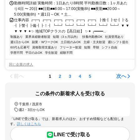
勤務時間詳細 実働時間：1日あたり8時間 平均勤務日数：1ヶ月あた
り4日 〜 20日 ■■日勤■■8:00～17:00(実働8h) ■■夜勤■■20:00～
5:00(実働8h) ＊週1日～OK ＊土...
仕事内容 ┏┯┓┏┯┓┏┯┓┏┯┓┏┯┓┏┯┓ ┠推┨┠せ┨┠る
┨┠警┨┠備┨┠！┨ ┗┷┛┗┷┛┗┷┛┗┷┛┗┷┛┗┷┛ ▼ ▼
▼ ▼ ▼ ✦✨ 地域TOPクラスの【高日給】 ✨✦ ╭━━━━...
制服あり
業界未経験者歓迎
短期（3ヵ月以内）
扶養内勤務OK
社員登用あり
週1日からOK
副業・WワークOK
土日祝のみOK
主婦・主夫歓迎
週1シフト提出
60代も応募可
資格取得支援あり
フリーター歓迎
短期
早朝
シフト自由
学歴不問
平日のみOK
学生歓迎
経験不問
同じ企業の求人
前へ
次へ
1
2
3
4
5
この条件の新着求人を受け取る
千葉県 / 茂原市
週2・3日からOK
「LINEで受け取る」では、新着求人のほか、おすすめ情報なども配信しま
す。
詳しくはこちら
LINEで受け取る