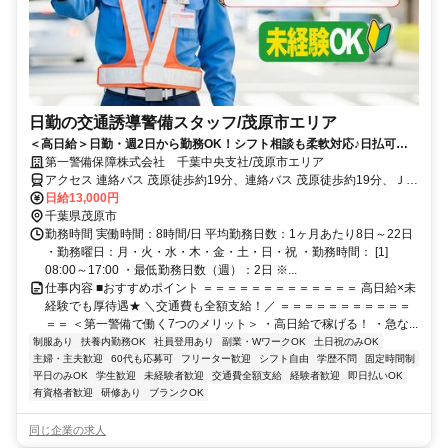
日勤の交通誘導警備スタッフ/茂原市エリア
＜高日給＞日勤・週2日から勤務OK！シフト相談も柔軟対応♪日払可◎
未経験歓迎★
第一警備保障株式会社 千葉中央支社/茂原市エリア
アクセス 連絡バス 茂原徒歩約19分、連絡バス 茂原徒歩約19分、ＪＲ
外房線/ＪＲ総武本線 新茂原徒歩約37分 直行直帰OK＊交通費全額支
日給13,000円
給＊
千葉県茂原市
勤務時間 実働時間：8時間/日 平均勤務日数：1ヶ月あたり8日～22日
・勤務曜日：月・火・水・木・金・土・日・祝 ・勤務時間： [1]
08:00～17:00 ・最低勤務日数（週）：2日 ※...
仕事内容 ■おすすめポイント ＝＝＝＝＝＝＝＝＝＝＝＝＝ 高日給×未
経験でも厚待遇★ ＼交通費も全額支給！／ ＝＝＝＝＝＝＝＝＝＝＝
＝＝ ＜第一警備で働く7つのメリット＞ ・高日給で稼げる！ ・急な...
制服あり
扶養内勤務OK
社員登用あり
副業・WワークOK
土日祝のみOK
主婦・主夫歓迎
60代も応募可
フリーター歓迎
シフト自由
学歴不問
固定時間制
平日のみOK
学生歓迎
未経験者歓迎
交通費全額支給
経験者歓迎
即日払いOK
有資格者歓迎
研修あり
ブランクOK
同じ企業の求人