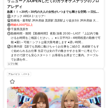
リニューアルOPENしたてのカラオケスナックのフロ
アレディ
急募！！＜20代～30代の大人の女性がいつまでも輝ける空間♪＞日払い
＆短期OK！広範囲の送迎も完備！
スナック AREA 1~エリア~
勤務地・最寄駅 JR外房線 茂原駅 茂原駅より徒歩3分 JR外房線 大網
駅 車で15～20分 JR東金線 東金駅 車で20～30分 現在在籍のキャスト
時給4,000円以上
さん達は幅広く 大原、東浪見、一宮、本納、永田、大網、東金、山
千葉県茂原市
武、白子、長生 成東など様々。 千葉方面からのアクセスが可能！ 広
勤務時間・期間 【勤務時間】 夜勤 深夜 20:00～LAST 『上記内で働
範囲でのご自宅までの送りもあります
けるお時間をご相談ください。』 ●１日平均3～4時間程度の勤務で可
能 ●週1～可能！シフトは最大限考慮します ●遅い時間...
仕事内容 【誰でも気軽に働けちゃうお仕事をご紹介】 未経験でもす
ぐ始められるお仕事 当店では女の子の働きやすさを第一に考えてい
ますので誰でも安心スタート！ お客様をお席までご案内。テーブル
でお酒を作...
シフト制
アルバイト・パート