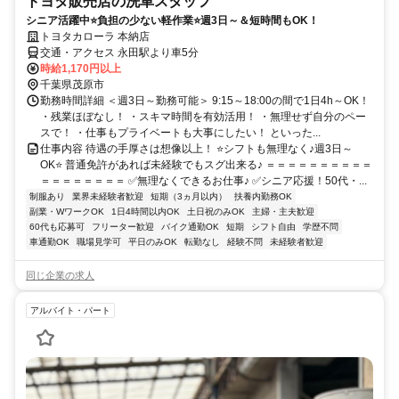
トヨタ販売店の洗車スタッフ
シニア活躍中⭐負担の少ない軽作業⭐週3日～＆短時間もOK！
トヨタカローラ 本納店
交通・アクセス 永田駅より車5分
時給1,170円以上
千葉県茂原市
勤務時間詳細 ＜週3日～勤務可能＞ 9:15～18:00の間で1日4h～OK！
・残業ほぼなし！ ・スキマ時間を有効活用！ ・無理せず自分のペー
スで！ ・仕事もプライベートも大事にしたい！ といった...
仕事内容 待遇の手厚さは想像以上！ ⭐シフトも無理なく♪週3日～
OK⭐ 普通免許があれば未経験でもスグ出来る♪ ＝＝＝＝＝＝＝＝＝＝
＝＝＝＝＝＝＝＝ ✅無理なくできるお仕事♪ ✅シニア応援！50代・...
制服あり
業界未経験者歓迎
短期（3ヵ月以内）
扶養内勤務OK
副業・WワークOK
1日4時間以内OK
土日祝のみOK
主婦・主夫歓迎
60代も応募可
フリーター歓迎
バイク通勤OK
短期
シフト自由
学歴不問
車通勤OK
職場見学可
平日のみOK
転勤なし
経験不問
未経験者歓迎
同じ企業の求人
アルバイト・パート