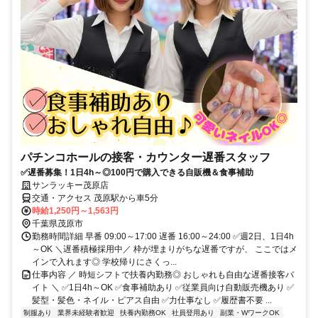
パチンコホールの接客・カウンター遅番スタッフ
✅遅番募集！1日4h～◎100円で購入できる自販機＆食事補助
サンラッキー茂原店
交通・アクセス 茂原駅から車5分
時給1,250円～1,563円
千葉県茂原市
勤務時間詳細 早番 09:00～17:00 遅番 16:00～24:00 ✅週2日、1日4h
～OK ＼遅番積極採用中／ 枠が埋まりがちな遅番ですが、 ここではメ
インで入れます◎ 学校帰りにさくっ...
仕事内容 ／ 時短シフトで扶養内勤務◎ おしゃれも自由な遅番接客バ
イト ＼ ✅1日4h～OK ✅食事補助あり ✅従業員向け自動販売機あり ✅
髪型・髪色・ネイル・ピアス自由 ✅力仕事なし ✅履歴書不要 ...
制服あり
業界未経験者歓迎
扶養内勤務OK
社員登用あり
副業・WワークOK