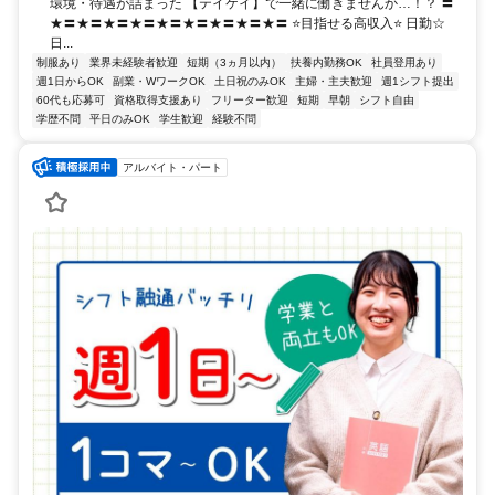
環境・待遇が詰まった 【テイケイ】で一緒に働きませんか…！？ 〓
★〓★〓★〓★〓★〓★〓★〓★〓★〓 ⭐目指せる高収入⭐ 日勤☆
日...
制服あり
業界未経験者歓迎
短期（3ヵ月以内）
扶養内勤務OK
社員登用あり
週1日からOK
副業・WワークOK
土日祝のみOK
主婦・主夫歓迎
週1シフト提出
60代も応募可
資格取得支援あり
フリーター歓迎
短期
早朝
シフト自由
学歴不問
平日のみOK
学生歓迎
経験不問
アルバイト・パート