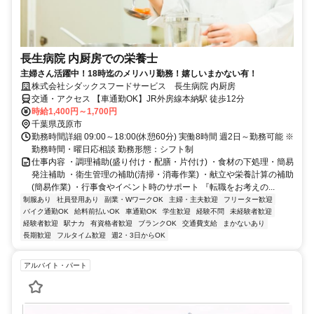
長生病院 内厨房での栄養士
主婦さん活躍中！18時迄のメリハリ勤務！嬉しいまかない有！
株式会社シダックスフードサービス 長生病院 内厨房
交通・アクセス 【車通勤OK】JR外房線本納駅 徒歩12分
時給1,400円～1,700円
千葉県茂原市
勤務時間詳細 09:00～18:00(休憩60分) 実働8時間 週2日～勤務可能 ※
勤務時間・曜日応相談 勤務形態：シフト制
仕事内容 ・調理補助(盛り付け・配膳・片付け) ・食材の下処理・簡易
発注補助 ・衛生管理の補助(清掃・消毒作業) ・献立や栄養計算の補助
(簡易作業) ・行事食やイベント時のサポート 『転職をお考えの...
制服あり
社員登用あり
副業・WワークOK
主婦・主夫歓迎
フリーター歓迎
バイク通勤OK
給料前払いOK
車通勤OK
学生歓迎
経験不問
未経験者歓迎
経験者歓迎
駅ナカ
有資格者歓迎
ブランクOK
交通費支給
まかないあり
長期歓迎
フルタイム歓迎
週2・3日からOK
アルバイト・パート