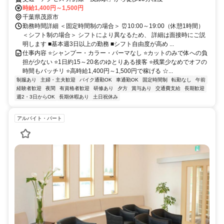
時給1,400円～1,500円
千葉県茂原市
勤務時間詳細 ＜固定時間制の場合＞ ⏰10:00～19:00（休憩1時間）
＜シフト制の場合＞ シフトにより異なるため、 詳細は面接時にご説
明します ■基本週3日以上の勤務 ■シフト自由度が高め ...
仕事内容 ⭐シャンプー・カラー・パーマなし ⭐カットのみで体への負
担が少ない ⭐1日約15～20名のゆとりある接客 ⭐残業少なめでオフの
時間もバッチリ ⭐高時給1,400円～1,500円で稼げる ☆...
制服あり
主婦・主夫歓迎
バイク通勤OK
車通勤OK
固定時間制
転勤なし
午前
経験者歓迎
夜間
有資格者歓迎
研修あり
夕方
賞与あり
交通費支給
長期歓迎
週2・3日からOK
長期休暇あり
土日祝休み
アルバイト・パート