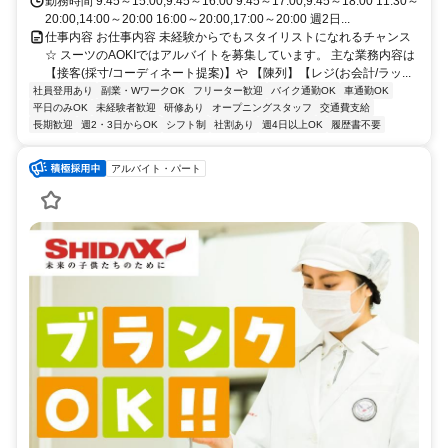
勤務時間 9:45～15:00,9:45～16:00 9:45～17:00,9:45～18:00 11:30～
20:00,14:00～20:00 16:00～20:00,17:00～20:00 週2日...
仕事内容 お仕事内容 未経験からでもスタイリストになれるチャンス
☆ スーツのAOKIではアルバイトを募集しています。 主な業務内容は
【接客(採寸/コーディネート提案)】や 【陳列】【レジ(お会計/ラッ...
社員登用あり
副業・WワークOK
フリーター歓迎
バイク通勤OK
車通勤OK
平日のみOK
未経験者歓迎
研修あり
オープニングスタッフ
交通費支給
長期歓迎
週2・3日からOK
シフト制
社割あり
週4日以上OK
履歴書不要
アルバイト・パート