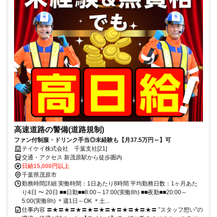
高速道路の警備(道路規制)
ファン付制服・ドリンク手当◎未経験も【月37.5万円～】可
テイケイ株式会社 千葉支社[21]
交通・アクセス 新茂原駅から徒歩圏内
日給15,000円以上
千葉県茂原市
勤務時間詳細 実働時間：1日あたり8時間 平均勤務日数：1ヶ月あた
り4日 〜 20日 ■■日勤■■8:00～17:00(実働8h) ■■夜勤■■20:00～
5:00(実働8h) ＊週1日～OK ＊土...
仕事内容 〓★〓★〓★〓★〓★〓★〓★〓★〓★〓 ”スタッフ想い”の