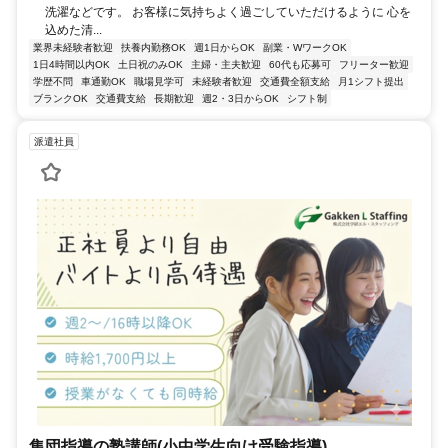
洗濯などです。 お客様に気持ちよく過ごしていただけるように 心を
込めた清...
業界未経験者歓迎
扶養内勤務OK
週1日からOK
副業・WワークOK
1日4時間以内OK
土日祝のみOK
主婦・主夫歓迎
60代も応募可
フリーター歓迎
学歴不問
車通勤OK
職場見学可
未経験者歓迎
交通費全額支給
月1シフト提出
ブランクOK
交通費支給
長期歓迎
週2・3日からOK
シフト制
派遣社員
集団指導の塾講師(小中学生向け受験指導)