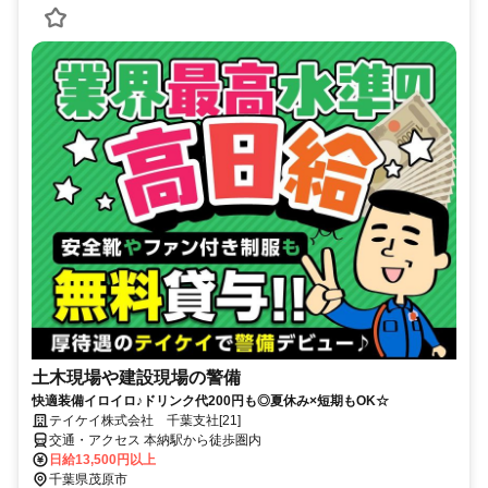
土木現場や建設現場の警備
快適装備イロイロ♪ドリンク代200円も◎夏休み×短期もOK☆
テイケイ株式会社 千葉支社[21]
交通・アクセス 本納駅から徒歩圏内
日給13,500円以上
千葉県茂原市