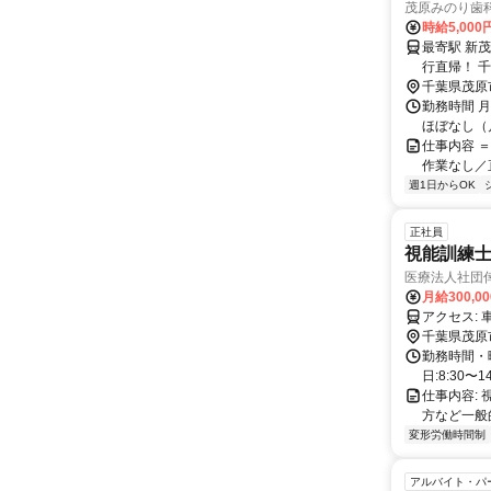
茂原みのり歯
時給5,000
最寄駅 新茂原駅 交通アクセス 外房線「新茂原駅」から車で約6分 ●車通勤
行
千葉県茂原
勤務時間 月
ほぼなし（月
仕事内容 ＝
作業なし／直
週1日からOK
正社員
視能訓練
医療法人社団
月給300,0
ア
千葉県茂原
勤務時間・曜
日:8:30〜
仕事内容:
方など一般
変形労働時間制
アルバイト・パ