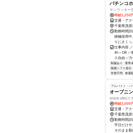
パチンコ
サンラッキー
時給1,250
交通・アク
千葉県茂原
勤務時間詳細 
積極採用中
りにさくっ..
仕事内容 
4h～OK
ス自由 ✅力
制服あり
業界
隔週シフト提出
学歴不問
車通勤
アルバイト・パ
オープニン
snack otto
時給3,00
交通・アク
千葉県茂原
勤務時間詳細
平日だけサ
そのまま勤務