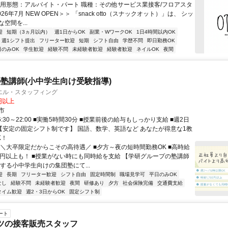
雇用形態：アルバイト・パート 職種：その他サービス業接客/フロアスタ
26年7月 NEW OPEN＞＞ 「snack otto（スナックオット）」は、 シッ
空間を...
迎
短期（3ヵ月以内）
週1日からOK
副業・WワークOK
1日4時間以内OK
週1シフト提出
フリーター歓迎
短期
シフト自由
学歴不問
即日勤務OK
日のみOK
学生歓迎
経験不問
未経験者歓迎
経験者歓迎
ネイルOK
夜間
塾講師(小中学生向け受験指導)
エル・スタッフィング
0円以上
市
6:30～22:00 ■実働5時間30分 ■授業前後の給与もしっかり支給 ■週2日
 【安定の固定シフト制です】 国語、数学、英語など あなたが得意な1教
K！
 ＼大卒限定だからこその高待遇／ ■夕方～夜の短時間勤務OK ■高時給
万円以上も！ ■授業がない時にも同時給を支給 【学研グループの塾講師
する小中学生向けの集団塾にて...
迎
長期
フリーター歓迎
シフト自由
固定時間制
職場見学可
平日のみOK
なし
経験不問
未経験者歓迎
夜間
研修あり
夕方
社会保険完備
交通費支給
タイム歓迎
週2・3日からOK
固定シフト制
ート
ーツの接客販売スタッフ