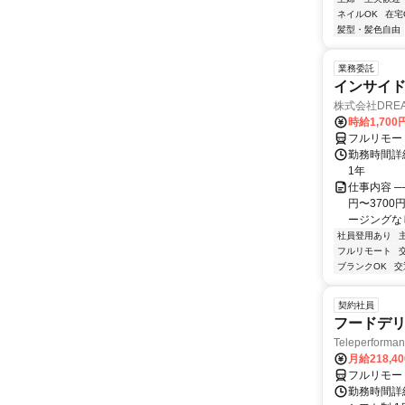
ネイルOK
在宅
髪型・髪色自由
業務委託
インサイ
株式会社DREA
時給1,700
フルリモー
勤務時間詳細
1年
仕事内容 ─
円〜370
ージングなし
社員登用あり
フルリモート
ブランクOK
交
契約社員
フードデリ
Teleperform
月給218,4
フルリモー
勤務時間詳細