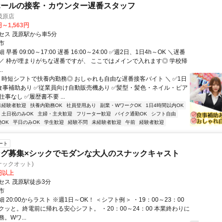
ホールの接客・カウンター遅番スタッフ
茂原店
円～1,563円
セス 茂原駅から車5分
市
早番 09:00～17:00 遅番 16:00～24:00 ✅週2日、1日4h～OK ＼遅番
／ 枠が埋まりがちな遅番ですが、 ここではメインで入れます◎ 学校帰
.
／ 時短シフトで扶養内勤務◎ おしゃれも自由な遅番接客バイト ＼ ✅1日
 ✅食事補助あり ✅従業員向け自動販売機あり ✅髪型・髪色・ネイル・ピア
仕事なし ✅履歴書不要 ...
未経験者歓迎
扶養内勤務OK
社員登用あり
副業・WワークOK
1日4時間以内OK
土日祝のみOK
主婦・主夫歓迎
フリーター歓迎
バイク通勤OK
シフト自由
OK
平日のみOK
学生歓迎
経験不問
未経験者歓迎
午前
経験者歓迎
ート
グ募集×シックでモダンな大人のスナックキャスト
(スナックオット)
0円以上
セス 茂原駅徒歩3分
市
 20:00からラスト ※週1日～OK！ ＜シフト例＞ ・19：00～23：00
クッと。終電前に帰れる安心シフト。 ・20：00～24：00 本業終わりに
。Wワ...