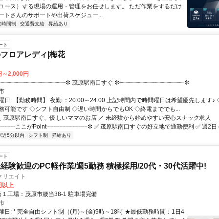
ユース）する現場の運用・管理をお任せします。 ただ作業をするだけ
ートさんのサポートや出荷スケジュー...
定時間制
交通費支給
昇給あり
ート
フロアレディ|梅花
円～2,000円
アクセス: ✼┈┈┈┈┈┈┈┈┈┈┈┈┈┈┈┈┈┈┈✼ 茂原駅南口すぐ ✼┈┈┈┈┈┈┈┈┈┈┈┈┈┈┈┈┈┈┈✼
市
日: 【勤務時間】 夜勤 ：20:00～24:00 上記時間内で時間曜日は希望優先します♪
務可能です ◇シフト自由制 ◇遅い時間からでもOK ◇終電まででも...
 ＼ 茂原駅南口すぐ、優しいママのお店 ／ 未経験から始めやすい安心スナック求人
┈┈ここがPoint┈┈┈┈┈┈┈✼ ✅ 茂原駅南口すぐの好立地で通勤便利 ✅ 週2日～O
駅近5分以内
シフト制
昇給あり
ート
経験歓迎のPC軽作業/週5勤務 積極採用/20代・30代活躍中!
クリエイト
0円以上
アクセス: 第１工場：茂原市腰当38-1 駐車場完備
市
日: * 完全自由シフト制（(月)～(金)9時～18時 ★最低勤務時間：1日4