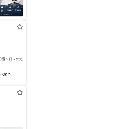
 ◇週２日～の短
Kで...