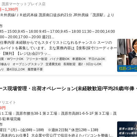
キ) 茂原マーケットプレイス店
円～1,390円
ＪＲ外房線/ＪＲ総武本線 茂原南口徒歩約21分 JR外房線「茂原駅」より
市
～15:00,9:45～16:00 9:45～17:00,9:45～18:00 11:30～20:00,14:00
:00～20:00,17:00～20:00 週2日...
お仕事内容 未経験からでもスタイリストになれるチャンス☆ スーツの
はアルバイトを募集しています。 主な業務内容は【接客(採寸/コーディネー
 【陳列】【レジ(お会計/ラッ...
副業・WワークOK
フリーター歓迎
バイク通勤OK
車通勤OK
平日のみOK
研修あり
オープニングスタッフ
交通費支給
長期歓迎
週2・3日からOK
あり
週4日以上OK
履歴書不要
ース現場管理・出荷オペレーション(未経験歓迎/平均26歳/年俸
クリエイト
00円
原市小轡7ｰ5 駐車場完備
市
: * (月)～(金)9時～18時 ※週休2日制 * 休憩12時～13時
 【具体的なお仕事】 大企業や官公庁で役目を終えたパソコンを整備し、