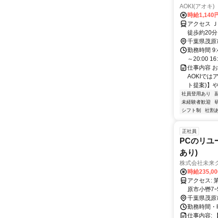
AOKI(アオ
時給1,140
アクセス 
徒歩約20分
千葉県茂原
勤務時間 9:45
～20:00 16
仕事内容 
AOKIで
ト提案)】や
社員登用あり
未経験者歓迎
シフト制
社割
正社員
PCのリユ
あり)
株式会社未来
時給235,0
アクセス: 第１工場：茂原市腰当38-1 第２工場：茂原市高師1-6-5-1F 第３工場：茂
千葉県茂原
勤務時間・曜日
仕事内容: