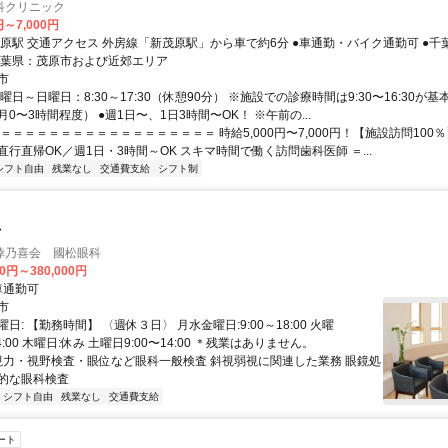
科クリニック
円～7,000円
・バイク通勤可 ●千葉の各施設へ直
直帰！ 千葉県：茂原市および近郊エリア
市
曜日～日曜日：8:30～17:30（休憩90分） ※施設での診療時間は9:30〜16:30が基
0〜3時間程度） ●週1日〜、1日3時間〜OK！ ※午前の...
＝＝＝＝＝＝＝＝＝＝＝＝＝＝＝＝＝＝ 時給5,000円〜7,000円！【施設訪問100
行直帰OK／週1日・3時間～OK スキマ時間で働く訪問歯科医師 ＝...
シフト自由
残業なし
交通費支給
シフト制
士
倖乃喜会 國松眼科
00円～380,000円
クセス: 車通勤可
市
日: 【勤務時間】 〈週休３日〉 月水金曜日:9:00～18:00 火曜
14:00 木曜日:休み 土曜日9:00〜14:00 ＊残業はありません。
 視力・視野検査・眼位など眼科一般検査 斜視弱視に関連した業務 眼鏡処
的な眼科検査
シフト自由
残業なし
交通費支給
ート