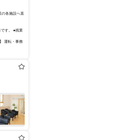
本です。 ●残業
％】 運転・事務