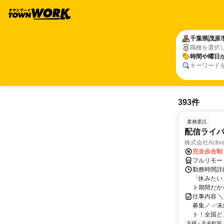
千葉県
茂原
職種を選択
時間や曜日
キーワード
393件
業務委託
配信ライ
株式会社Activa
完全歩合制
フルリモー
勤務時間詳
「休みたい
ト期間だか
仕事内容 
募集／ ✅
ト！全国どこ
主婦・主夫歓迎