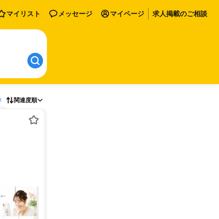
マイリスト
メッセージ
マイページ
求人掲載のご相談
存
関連度順