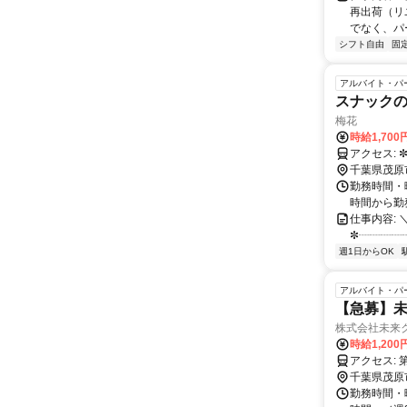
再出荷（リ
でなく、パ
シフト自由
固
アルバイト・パ
スナックの
梅花
時給1,700
千葉県茂原
勤務時間・曜
時間から勤
仕事内容:
✼┈┈┈┈┈
週1日からOK
アルバイト・パ
【急募】未
株式会社未来
時給1,20
千葉県茂原
勤務時間・曜