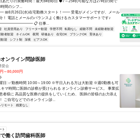
日あたりの実働時間：最大8時間/日 ◆7～25時(可能な方は27時)の間で
時間のシフ...
━ 📅8月26日(水)在宅勤務スタート！━━ 受電がメインですが、メール
分！ 電話とメールのバランスよく働けるカスタマーサポートです♪
━━━━━━━━ 📋 仕事...
迎
社員登用あり
フリーター歓迎
学歴不問
転勤なし
経験不問
未経験者歓迎
経験者歓迎
ネイルOK
夜間
研修あり
在宅OK
ブランクOK
育休あり
期歓迎
シフト制
深夜
ピアスOK
のオンライン問診医師
博愛会
0円～80,000円
ト
日: ✅勤務時間 10:00～19:00 ※平日入れる方は大歓迎 ※週0勤務も可
 スキマ時間に医師の診察が受けられる オンライン診療サービス。 事業拡
患者様に 高品質な医療の提供をしていくため、 医師の皆様のお力添え
 ご自宅などでのオンライン診...
ルリモート
残業なし
ート
間で働く訪問歯科医師