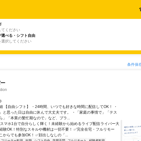
市
してください
が選べる・シフト自由
を選択してください
条件保
バー
tion
ト
細 【自由シフト】 ・24時間、いつでも好きな時間に配信してOK！ ・
」と思った日は自由に休んで大丈夫です。 ・「家庭の事情で」「テス
ら」「本業の繁忙期なので」など、プラ...
＼スマホ1台で自分らしく輝く！未経験から始めるライブ配信ライバー大
未経験OK！特別なスキルや機材は一切不要！ ✅完全在宅・フルリモー
からでも参加OK！ ✅顔出しなしの「...
フリーター歓迎
短期
シフト自由
学歴不問
フルリモート
経験者歓迎