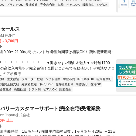
OK
ブランクOK
長期歓迎
完全歩合制
単発
ピアスOK
服装自由
ひげOK
ドセールス
M PONY
円～3,700円
ト
 9:00〜21:00の間でシフト制 希望時間帯は相談OK！ 契約更新期間：
┘─┘─┘─┘─┘─┘─┘─┘─┘ ▼働きやすい理由＆魅力▼ ✅時給1700
0円の高収入可能✨ ✅完全在宅！全国どこからでも勤務OK！ ✅商談やクロ
のアポ獲得...
主婦・主夫歓迎
フリーター歓迎
シフト自由
学歴不問
即日勤務OK
職場見学可
交通費全額支給
経験者歓迎
ネイルOK
食費補助あり
研修あり
在宅OK
通費支給
長期歓迎
シフト制
ピアスOK
服装自由
バリーカスタマーサポート(完全在宅)受電業務
ance Japan株式会社
00円以上
ト
 実働時間：1日あたり8時間 平均勤務日数：1ヶ月あたり20日 〜 21日