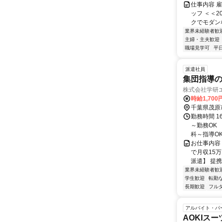
仕事内容 
ッフ ＜＜20
クでモダンな
業界未経験者歓
主婦・主夫歓迎
職場見学可
平
派遣社員
集団指導の
株式会社学研
時給1,70
千葉県茂原
勤務時間 1
～勤務OK
科～指導O
お仕事内容
で月収15
派遣】 提携
業界未経験者歓
学生歓迎
転勤
長期歓迎
フル
アルバイト・パ
AOKIス