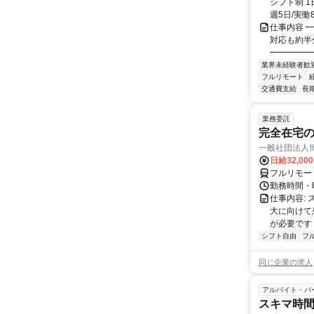
シフト制 1
週5日/実働8
仕事内容 ━
対応も約半
━━━━━━
業界未経験者歓
フルリモート
交通費支給
長
業務委託
完全在宅
一般社団法人
日給32,00
フルリモー
勤務時間・曜
仕事内容:
大に向けて
が必要です！
シフト自由
フ
同じ企業の求人
アルバイト・パ
スキマ時