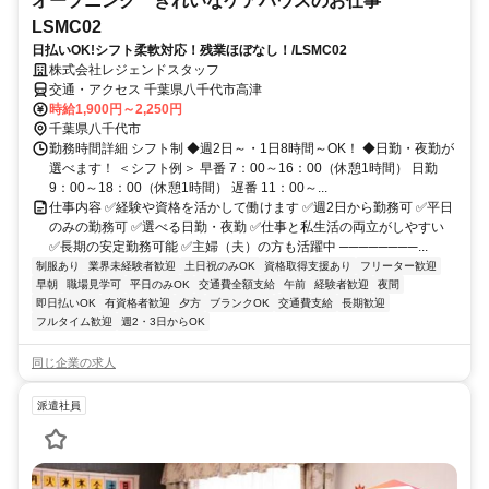
オープニング きれいなケアハウスのお仕事
LSMC02
日払いOK!シフト柔軟対応！残業ほぼなし！/LSMC02
株式会社レジェンドスタッフ
交通・アクセス 千葉県八千代市高津
時給1,900円～2,250円
千葉県八千代市
勤務時間詳細 シフト制 ◆週2日～・1日8時間～OK！ ◆日勤・夜勤が
選べます！ ＜シフト例＞ 早番 7：00～16：00（休憩1時間） 日勤
9：00～18：00（休憩1時間） 遅番 11：00～...
仕事内容 ✅経験や資格を活かして働けます ✅週2日から勤務可 ✅平日
のみの勤務可 ✅選べる日勤・夜勤 ✅仕事と私生活の両立がしやすい
✅長期の安定勤務可能 ✅主婦（夫）の方も活躍中 ────────...
制服あり
業界未経験者歓迎
土日祝のみOK
資格取得支援あり
フリーター歓迎
早朝
職場見学可
平日のみOK
交通費全額支給
午前
経験者歓迎
夜間
即日払いOK
有資格者歓迎
夕方
ブランクOK
交通費支給
長期歓迎
フルタイム歓迎
週2・3日からOK
同じ企業の求人
派遣社員