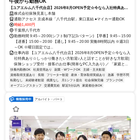
午後から勤務OK
【ユアエルム八千代台店】2026年8月OPEN予定☆今なら入社特典あり
☆しっかり働きたい方歓迎♪人と話すことが好きな方歓迎|保険ショップ
株式会社保険見直し本舗
受付・接客のお仕事(簡単なPC入力あり)
通勤アクセス 京成本線「八千代台駅」東口直結 ●マイカー通勤OK
時給1,400円
千葉県八千代市
勤務時間 9:45～20:00(シフト制/下記3パターン) 【早番】9:45～15:00
【遅番】15:00～20:00 【通し】9:45～20:00 実働8時間以内 ※週3日
～OK ※曜日固定では...
仕事内容 【ユアエルム八千代台店】2026年8月OPEN予定☆今なら入
社特典あり☆しっかり働きたい方歓迎♪人と話すことが好きな方歓迎|
保険ショップ受付・接客のお仕事(簡単なPC入力あり) ／ 「家庭と...
扶養内勤務OK
社員登用あり
副業・WワークOK
主婦・主夫歓迎
資格取得支援あり
長期
フリーター歓迎
産休・育休取得実績あり
急募
学歴不問
転勤なし
未経験者歓迎
残業なし
月1シフト提出
社会保険完備
ブランクOK
オープニングスタッフ
交通費支給
駅近5分以内
家庭都合休OK
アルバイト・パート