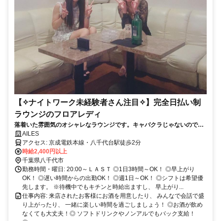
【✧ナイトワーク未経験者さん注目✧】完全日払い制
ラウンジのフロアレディ
落着いた雰囲気のオシャレなラウンジです。キャバクラじゃないので、
初心者さんでも気軽にお仕事できます！◎完全ノルマなし！◎初日から
AILES
完全全額日払い制！◎週末だけの出勤大歓迎！
アクセス: 京成電鉄本線・八千代台駅徒歩2分
時給2,400円以上
千葉県八千代市
勤務時間・曜日: 20:00～ＬＡＳＴ ◎1日3時間～OK！ ◎早上がり
OK！ ◎遅い時間からの出勤OK！ ◎週1日～OK！ ◎シフトは希望優
先します。 ※待機中でもキチンと時給出ますし、 早上がり...
仕事内容: 来店されたお客様にお酒を用意したり、 みんなで会話で盛
り上がったり、 一緒に楽しい時間を過ごしましょう！ ◎お酒が飲め
なくても大丈夫！◎ ソフトドリンクやノンアルでもバック支給！