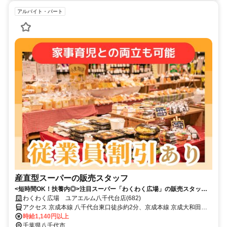
アルバイト・パート
産直型スーパーの販売スタッフ
<短時間OK！扶養内◎>注目スーパー「わくわく広場」の販売スタッ
フ！未経験歓迎！ブランクOK/主婦（主夫）活躍中
わくわく広場 ユアエルム八千代台店(682)
アクセス 京成本線 八千代台東口徒歩約2分、京成本線 京成大和田南
口徒歩約28分、京成本線 実籾南口徒歩約36分
時給1,140円以上
千葉県八千代市