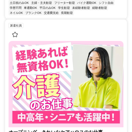
土日祝のみOK
主婦・主夫歓迎
フリーター歓迎
バイク通勤OK
シフト自由
学歴不問
車通勤OK
平日のみOK
学生歓迎
未経験者歓迎
経験者歓迎
ネイルOK
ブランクOK
交通費支給
長期歓迎
派遣社員