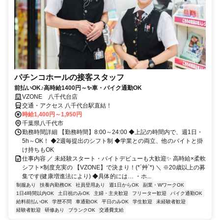
パチンコホールの接客スタッフ
前払いOK♪高時給1400円～✨車・バイク通勤OK
VZONE 八千代台店
交通・アクセス 八千代台駅直結！
時給1,400円～1,950円
千葉県八千代市
勤務時間詳細 【勤務時間】8:00～24:00 ◆上記の時間内で、週1日・
5h～OK！ ◆2週毎提出のシフト制 ◆学業との両立、他のバイトと掛
け持ちもOK
仕事内容 ／ 未経験スタート・バイトデビューも大歓迎✨ 高時給×柔軟
シフト×制度充実の 【VZONE】で決まり！(*´艸`*) ＼ ※20歳以上の募
集です(健康増進法により) ◆具体的には… ・ホ...
制服あり
扶養内勤務OK
社員登用あり
週1日からOK
副業・WワークOK
1日4時間以内OK
土日祝のみOK
主婦・主夫歓迎
フリーター歓迎
バイク通勤OK
給料前払いOK
学歴不問
車通勤OK
平日のみOK
学生歓迎
未経験者歓迎
経験者歓迎
研修あり
ブランクOK
交通費支給