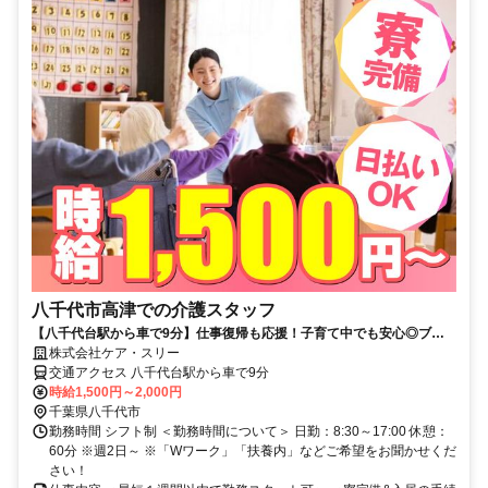
八千代市高津での介護スタッフ
【八千代台駅から車で9分】仕事復帰も応援！子育て中でも安心◎ブラ
ンクOK！週2～勤務OK！キャンペーン時給1700円！Wワークや時短も
株式会社ケア・スリー
相談◎
交通アクセス 八千代台駅から車で9分
時給1,500円～2,000円
千葉県八千代市
勤務時間 シフト制 ＜勤務時間について＞ 日勤：8:30～17:00 休憩：
60分 ※週2日～ ※「Wワーク」「扶養内」などご希望をお聞かせくだ
さい！