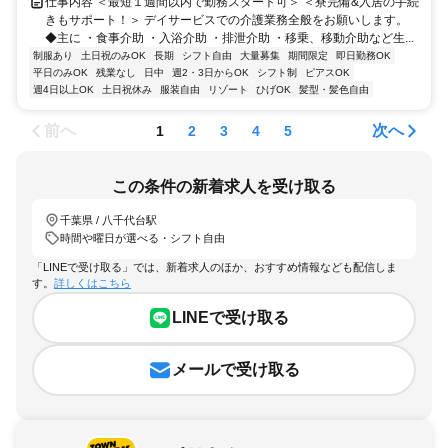
仕事内容 ＜最短１週間以内で勤務スタート可＞ ＜寮完備&入居の手続
きもサポート！＞ デイサービスでの介護業務全般をお願いします。
◆主に ・食事介助 ・入浴介助 ・排泄介助 ・移乗、移動介助など生...
制服あり
土日祝のみOK
長期
シフト自由
大量募集
期間限定
即日勤務OK
平日のみOK
残業なし
日中
週2・3日からOK
シフト制
ピアスOK
週4日以上OK
土日祝休み
服装自由
リゾート
ひげOK
髪型・髪色自由
前へ
次へ
1
2
3
4
5
この条件の新着求人を受け取る
千葉県 / 八千代台駅
時間や曜日が選べる・シフト自由
「LINEで受け取る」では、新着求人のほか、おすすめ情報なども配信しま
す。
詳しくはこちら
LINEで受け取る
メールで受け取る