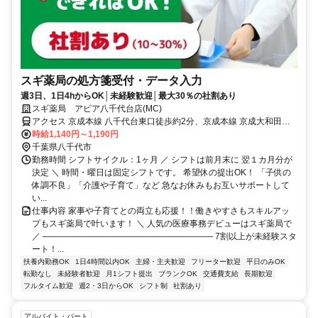
スギ薬局の処方箋受付・データ入力
週3日、1日4hからOK│未経験歓迎│最大30％の社割あり
スギ薬局 アピア八千代台店(MC)
アクセス 京成本線 八千代台東口徒歩約2分、京成本線 京成大和田南
口徒歩約26分、京成本線 実籾南口徒歩約36分 0
時給1,140円～1,190円
千葉県八千代市
勤務時間 シフトサイクル：1ヶ月 ／ シフトは前月末に 翌１カ月分が
決定 ＼ 時間・曜日は固定シフトです。 希望休の提出OK！ 「子供の
体調不良」「介護や子育て」など 急なお休みもお互いサポートして
い...
仕事内容 家事や子育てとの両立も応援！！働きやすさもスキルアッ
プもスギ薬局で叶います！ ＼ 人気の医療事務デビューはスギ薬局で
／ ―――――――――――――――――――― 7割以上が未経験スタ
ート！...
扶養内勤務OK
1日4時間以内OK
主婦・主夫歓迎
フリーター歓迎
平日のみOK
転勤なし
未経験者歓迎
月1シフト提出
ブランクOK
交通費支給
長期歓迎
フルタイム歓迎
週2・3日からOK
シフト制
社割あり
アルバイト・パート