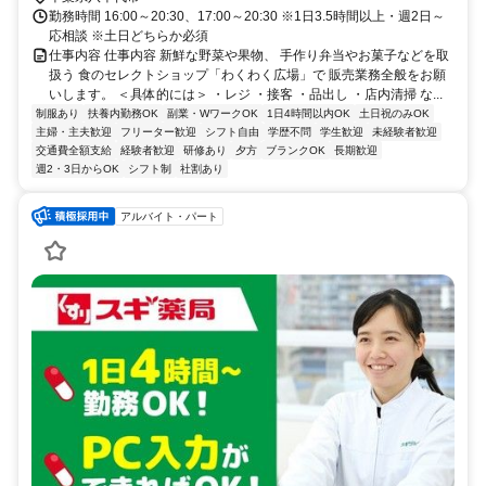
勤務時間 16:00～20:30、17:00～20:30 ※1日3.5時間以上・週2日～
応相談 ※土日どちらか必須
仕事内容 仕事内容 新鮮な野菜や果物、 手作り弁当やお菓子などを取
扱う 食のセレクトショップ「わくわく広場」で 販売業務全般をお願
いします。 ＜具体的には＞ ・レジ ・接客 ・品出し ・店内清掃 な...
制服あり
扶養内勤務OK
副業・WワークOK
1日4時間以内OK
土日祝のみOK
主婦・主夫歓迎
フリーター歓迎
シフト自由
学歴不問
学生歓迎
未経験者歓迎
交通費全額支給
経験者歓迎
研修あり
夕方
ブランクOK
長期歓迎
週2・3日からOK
シフト制
社割あり
アルバイト・パート