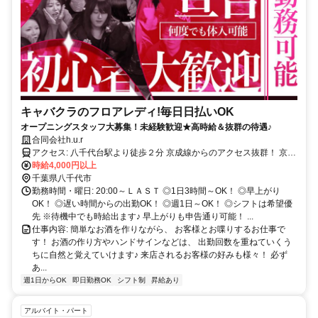
キャバクラのフロアレディ!毎日日払いOK
オープニングスタッフ大募集！未経験歓迎★高時給＆抜群の待遇♪
合同会社h.u.r
アクセス: 八千代台駅より徒歩２分 京成線からのアクセス抜群！ 京成
上野、日暮里、新三河島、町屋、千住大橋、京成関屋、堀切菖蒲園、
時給4,000円以上
お花茶屋、青砥、京成高砂、京成小岩、江戸川、国府台、市川真間、
千葉県八千代市
菅野、京成八幡、鬼越、京成中山、東中山、京成西船、海神、京成船
勤務時間・曜日: 20:00～ＬＡＳＴ ◎1日3時間～OK！ ◎早上がり
橋、大神宮下、船橋競馬場、谷津、京成津田沼、京成大久保、実籾、
OK！ ◎遅い時間からの出勤OK！ ◎週1日～OK！ ◎シフトは希望優
八千代台、京成大和田、勝田台、志津、ユーカリが丘、京成臼井、京
先 ※待機中でも時給出ます♪ 早上がりも申告通り可能！ ...
成佐倉、大佐倉、京成酒々井、宗吾参道、公津の杜、京成成田、空港
仕事内容: 簡単なお酒を作りながら、 お客様とお喋りするお仕事で
第2ビル、成田空港
す！ お酒の作り方やハンドサインなどは、 出勤回数を重ねていくう
ちに自然と覚えていけます♪ 来店されるお客様の好みも様々！ 必ず
あ...
週1日からOK
即日勤務OK
シフト制
昇給あり
アルバイト・パート