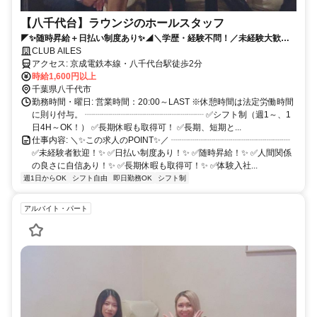
【八千代台】ラウンジのホールスタッフ
◤✨随時昇給＋日払い制度あり✨◢＼学歴・経験不問！／未経験大歓
迎！ 学生・フリーター歓迎！あなたの頑張りを評価！やる気重視で積極
CLUB AILES
採用中⚡
アクセス: 京成電鉄本線・八千代台駅徒歩2分
時給1,600円以上
千葉県八千代市
勤務時間・曜日: 営業時間：20:00～LAST ※休憩時間は法定労働時間
に則り付与。 ┈┈┈┈┈┈┈┈┈┈┈┈┈┈ ✅シフト制（週1～、1
日4H～OK！） ✅長期休暇も取得可！ ✅長期、短期と...
仕事内容: ＼✨この求人のPOINT✨／ ┈┈┈┈┈┈┈┈┈┈┈┈┈┈
✅未経験者歓迎！✨ ✅日払い制度あり！✨ ✅随時昇給！✨ ✅人間関係
の良さに自信あり！✨ ✅長期休暇も取得可！✨ ✅体験入社...
週1日からOK
シフト自由
即日勤務OK
シフト制
アルバイト・パート