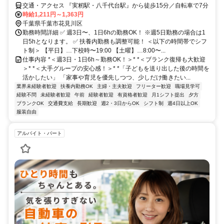
交通・アクセス 『実籾駅・八千代台駅』から徒歩15分／自転車で7分
時給1,211円～1,363円
千葉県千葉市花見川区
勤務時間詳細 ✅ 週3日〜、1日6hの勤務OK！ ※週5日勤務の場合は1
日5hとなります。 ✅ 扶養内勤務も調整可能！ ＜以下の時間帯でシフ
ト制＞ 【平日】…下校時〜19:00 【土曜】…8:00〜...
仕事内容 *＜週3日・1日6h～勤務OK！＞* *＜ブランク復帰も大歓迎
＞* *＜大手グループの安心感！＞* *「子どもを送り出した後の時間を
活かしたい」 「家事や育児を優先しつつ、少しだけ働きたい...
業界未経験者歓迎
扶養内勤務OK
主婦・主夫歓迎
フリーター歓迎
職場見学可
経験不問
未経験者歓迎
午前
経験者歓迎
有資格者歓迎
月1シフト提出
夕方
ブランクOK
交通費支給
長期歓迎
週2・3日からOK
シフト制
週4日以上OK
服装自由
アルバイト・パート