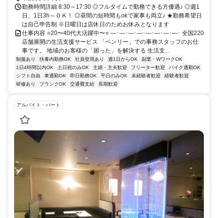
勤務時間詳細 8:30～17:30 ◎フルタイムで勤務できる方優遇♪ ◎週1
日、1日3h～ＯＫ！ ◎昼間の短時間もokで家事も両立♪ ★勤務希望日
は自己申告制 ※日曜日は店休日のためお休みとなります
仕事内容 ⭐20〜40代大活躍中〜⭐ ―･―･―･―･―･―･―･―･ 全国220
店舗展開の生活支援サービス 「ベンリー」での事務スタッフのお仕
事です。 地域のお客様の「困った」を解決する 生活支...
制服あり
扶養内勤務OK
社員登用あり
週1日からOK
副業・WワークOK
1日4時間以内OK
土日祝のみOK
主婦・主夫歓迎
フリーター歓迎
バイク通勤OK
シフト自由
車通勤OK
即日勤務OK
平日のみOK
未経験者歓迎
経験者歓迎
研修あり
ブランクOK
交通費支給
長期歓迎
アルバイト・パート