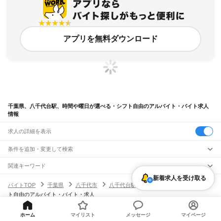
アプリを無料ダウンロード
千葉県、八千代台駅、時間や曜日が選べる・シフト自由のアルバイト・バイト求人
情報
求人の詳細を表示
条件を追加・変更して検索
市区町村を追加・変更
関連キーワード
新着求人を受け取る
完全在宅ワーク 全国
シール貼り 在宅
現在地周辺
ガチャガチャ
犬カフェ
千葉県
駅を追加・変更
バイトTOP
千葉県
八千代市
八千代台駅
時間や曜日が選べる・シフ
千葉県
すべて
ト自由のアルバイト・バイト・求人
千葉市
すべて
職種を追加・変更
JR武蔵野線
中央区
花見川区
稲毛区
若葉区
緑区
美浜区
南流山駅
新松戸駅
新八柱駅
東松戸駅
市川大野駅
船橋法典駅
西船橋駅
飲食・フードサービス
ホーム
マイリスト
メッセージ
マイページ
銚子市
市川市
船橋市
館山市
木更津市
松戸市
野田市
茂原市
成田市
佐倉市
東金市
特徴を追加・変更
飲食・フードサービス
すべて