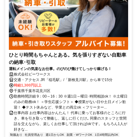
ひとり時間もちゃんとある。気を張りすぎない自動車
の納車･引取
運転メインの気楽なお仕事。のびのび働けてしっかり稼げる！
株式会社ビーワークス
交通・アクセス JR「稲毛駅」/「新検見川駅」から車で15分
時給1,300円以上
千葉県千葉市花見川区
勤務時間詳細 9：00～16：30 ※週1日～曜日･時間相談ok！ ※土曜日
のみの勤務ok！ ＜学生応援シフト＞ ◆授業がない日や土日メイン歓
迎！ ◆テスト休みなど、学業との両立ok ＜フリーター...
仕事内容 お仕事内容はかんたん！ 代車に乗ってお客様のところに行
き、車を引き取って整備し、返しに行くだけ｡ 同乗のスタッフと世間
話を交えながら、楽しくお仕事して頂ければokです。 もちろん1人が
好きな...
制服あり
社員登用あり
週1日からOK
副業・WワークOK
1日4時間以内OK