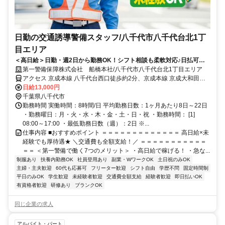
日勤の交通誘導警備スタッフ/八千代市八千代台北1丁
目エリア
＜高日給＞日勤・週2日から勤務OK！シフト相談も柔軟対応♪日払可◎
未経験歓迎★
第一警備保障株式会社 船橋本社/八千代市八千代台北1丁目エリア
アクセス 京成本線 八千代台西口徒歩約2分、京成本線 京成大和田北
口徒歩約25分、京成本線 実籾南口徒歩約36分 直行直帰OK＊交通費
日給13,000円
全額支給＊
千葉県八千代市
勤務時間 実働時間：8時間/日 平均勤務日数：1ヶ月あたり8日～22日
・勤務曜日：月・火・水・木・金・土・日・祝 ・勤務時間： [1]
08:00～17:00 ・最低勤務日数（週）：2日 ※...
仕事内容 ■おすすめポイント ＝＝＝＝＝＝＝＝＝＝＝＝＝ 高日給×未
経験でも厚待遇★ ＼交通費も全額支給！／ ＝＝＝＝＝＝＝＝＝＝＝
＝＝ ＜第一警備で働く7つのメリット＞ ・高日給で稼げる！ ・急な...
制服あり
扶養内勤務OK
社員登用あり
副業・WワークOK
土日祝のみOK
主婦・主夫歓迎
60代も応募可
フリーター歓迎
シフト自由
学歴不問
固定時間制
平日のみOK
学生歓迎
未経験者歓迎
交通費全額支給
経験者歓迎
即日払いOK
有資格者歓迎
研修あり
ブランクOK
同じ企業の求人
アルバイト・パート