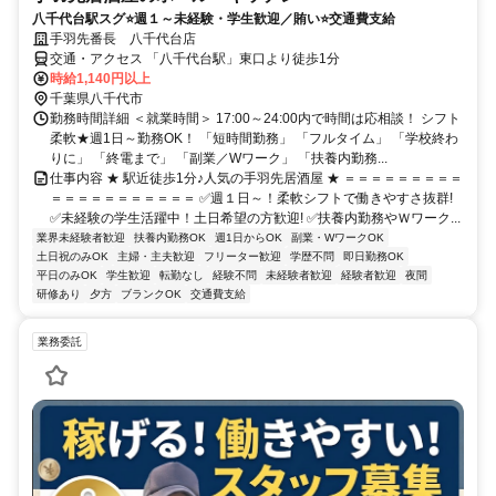
八千代台駅スグ⭐週１～未経験・学生歓迎／賄い⭐交通費支給
手羽先番長 八千代台店
交通・アクセス 「八千代台駅」東口より徒歩1分
時給1,140円以上
千葉県八千代市
勤務時間詳細 ＜就業時間＞ 17:00～24:00内で時間は応相談！ シフト
柔軟★週1日～勤務OK！ 「短時間勤務」 「フルタイム」 「学校終わ
りに」 「終電まで」 「副業／Wワーク」 「扶養内勤務...
仕事内容 ★ 駅近徒歩1分♪人気の手羽先居酒屋 ★ ＝＝＝＝＝＝＝＝＝
＝＝＝＝＝＝＝＝＝＝＝ ✅週１日～！柔軟シフトで働きやすさ抜群!
✅未経験の学生活躍中！土日希望の方歓迎! ✅扶養内勤務やＷワーク...
業界未経験者歓迎
扶養内勤務OK
週1日からOK
副業・WワークOK
土日祝のみOK
主婦・主夫歓迎
フリーター歓迎
学歴不問
即日勤務OK
平日のみOK
学生歓迎
転勤なし
経験不問
未経験者歓迎
経験者歓迎
夜間
研修あり
夕方
ブランクOK
交通費支給
業務委託