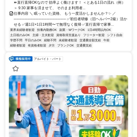
⏩直行直帰OKなので 効率よく働けます！ ＜とある1日の流れ（例）
＞ 9:30 家事を済ませて、 そのまま利用者...
仕事内容 ＼ 眠っていた資格、 もう一度活かしませんか？✨ ／
─────────────────── ✅初任者研修（旧ヘルパー2級）活か
せる ✅週1日×1日1時間〜で無理なく復帰 ✅直行直帰で家事...
業界未経験者歓迎
扶養内勤務OK
副業・WワークOK
1日4時間以内OK
土日祝のみOK
主婦・主夫歓迎
資格取得支援あり
フリーター歓迎
シフト自由
学歴不問
平日のみOK
経験不問
未経験者歓迎
交通費全額支給
午前
経験者歓迎
有資格者歓迎
夕方
ブランクOK
交通費支給
アルバイト・パート