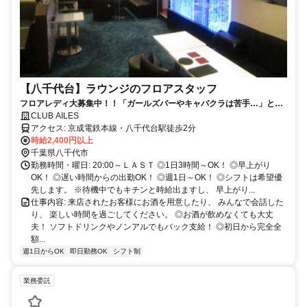
【八千代台】ラウンジのフロアスタッフ
フロアレディ大募集中！！「ガールズバーやキャバクラは苦手…」とい
う方にオススメ！初心者向きの気軽なラウンジで楽しくスタートしませ
CLUB AILES
んか！◎お給料は初日から完全全額日払い制！◎週末だけの出勤大歓
アクセス: 京成電鉄本線・八千代台駅徒歩2分
迎！
時給2,400円以上
千葉県八千代市
勤務時間・曜日: 20:00～ＬＡＳＴ ◎1日3時間～OK！ ◎早上がり
OK！ ◎遅い時間からの出勤OK！ ◎週1日～OK！ ◎シフトは希望優
先します。 ※待機中でもキチンと時給出ますし、 早上がり...
仕事内容: 来店されたお客様にお酒を用意したり、 みんなで会話した
り、 楽しい時間を過ごしてください。 ◎お酒が飲めなくても大丈
夫！ ソフトドリンクやノンアルでもバック支給！ ◎初日から完全全
額...
週1日からOK
即日勤務OK
シフト制
業務委託