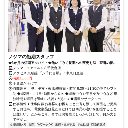
ノジマの短期スタッフ
★3か月の短期アルバイト★働いてみて長期への変更も◎ 家電の接客
のお仕事です！
ノジマ ユアエルム八千代台店
アクセス 京成線 「八千代台駅」下車東口直結
時給1,600円
千葉県八千代市
時間帯 朝、昼、夕方・夜 勤務曜日・時間 9:30～21:30の中でシフト
制 ◆週2日～、1日4時間からＯＫ ◆週末中心や平日夕方中心など 勤
務時間や曜日は気軽に相談ください♪ ◆講義やサークルの...
仕事情報 ● 仕事内容 お客様のお困りごとに寄り添って商品をご提案
するお仕事。 電化製品は見た目だけでは商品の違いを把握すること
は難しい。 だからこそ、まずはお客様としっかり話して、何が大切
で何が ...
社員登用あり
副業・WワークOK
主婦・主夫歓迎
学生歓迎
交通費支給