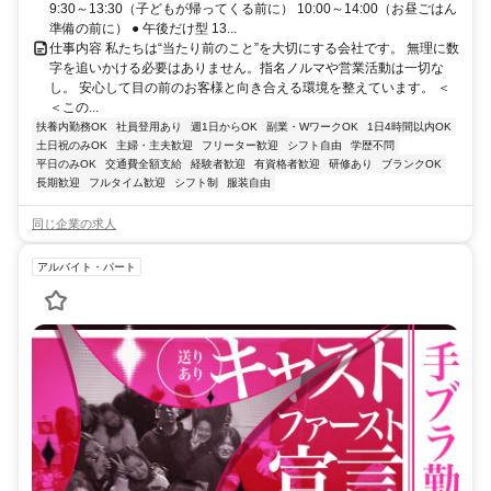
9:30～13:30（子どもが帰ってくる前に） 10:00～14:00（お昼ごはん
準備の前に） ● 午後だけ型 13...
仕事内容 私たちは“当たり前のこと”を大切にする会社です。 無理に数
字を追いかける必要はありません。指名ノルマや営業活動は一切な
し。 安心して目の前のお客様と向き合える環境を整えています。 ＜
＜この...
扶養内勤務OK
社員登用あり
週1日からOK
副業・WワークOK
1日4時間以内OK
土日祝のみOK
主婦・主夫歓迎
フリーター歓迎
シフト自由
学歴不問
平日のみOK
交通費全額支給
経験者歓迎
有資格者歓迎
研修あり
ブランクOK
長期歓迎
フルタイム歓迎
シフト制
服装自由
同じ企業の求人
アルバイト・パート