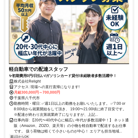
軽自動車での配達スタッフ
✨初期費用0円/日払い/ガソリンカード貸付/未経験者多数活躍中！
株式会社Relight
アクセス: 現場への直行直帰になります!
月給300,000円～700,000円
千葉県八千代市
勤務時間・曜日: ✅週1日以上の勤務をお願いいたします。 ✅7:00 or
8:00頃から就業開始をして頂き、 19:00〜21:00頃に終了目安です。
※配達が終わり次第就業終了になりますが、上記...
仕事内容: 【20代〜40代中心に幅広い年代が多数活躍中！】 ネット通
販（Amazon、ZOZO、楽天等）の小物を軽自動車で配送するお仕事
です。 扱う荷物は軽くて小さいものが中心！ エリアも担当地域...
週1日からOK