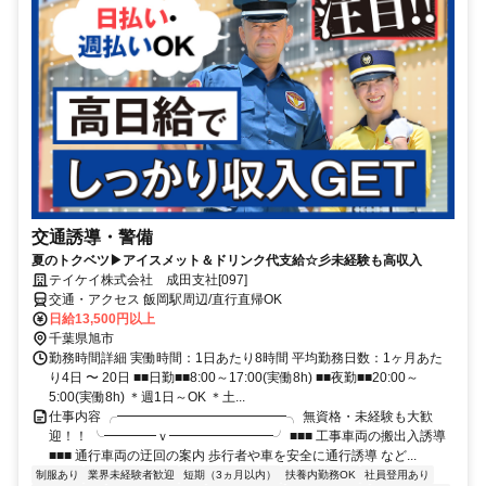
交通誘導・警備
夏のトクベツ▶アイスメット＆ドリンク代支給☆彡未経験も高収入
テイケイ株式会社 成田支社[097]
交通・アクセス 飯岡駅周辺/直行直帰OK
日給13,500円以上
千葉県旭市
勤務時間詳細 実働時間：1日あたり8時間 平均勤務日数：1ヶ月あた
り4日 〜 20日 ■■日勤■■8:00～17:00(実働8h) ■■夜勤■■20:00～
5:00(実働8h) ＊週1日～OK ＊土...
仕事内容 ╭━━━━━━━━━━━━━╮ 無資格・未経験も大歓
迎！！ ╰━━━━ｖ━━━━━━━━╯ ■■■ 工事車両の搬出入誘導
■■■ 通行車両の迂回の案内 歩行者や車を安全に通行誘導 など...
制服あり
業界未経験者歓迎
短期（3ヵ月以内）
扶養内勤務OK
社員登用あり