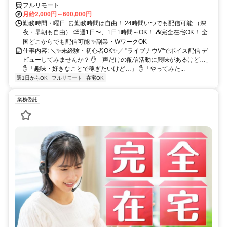
フルリモート
月給2,000円～600,000円
勤務時間・曜日: ⏰勤務時間は自由！ 24時間いつでも配信可能 （深
夜・早朝も自由） ⛅週1日〜、1日1時間～OK！ ⛺完全在宅OK！ 全
国どこからでも配信可能 ✨副業・WワークOK
仕事内容: ＼✨未経験・初心者OK✨／ "ライブナウV"でボイス配信 デ
ビューしてみませんか？ ✋「声だけの配信活動に興味があるけど…」
✋「趣味・好きなことで稼ぎたいけど…」 ✋「やってみた...
週1日からOK
フルリモート
在宅OK
業務委託