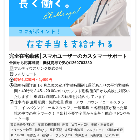
完全在宅勤務│スマホユーザーのカスタマーサポート
全国から応募可能！機材貸与で安心/1260703380
アルティウスリンク株式会社
フルリモート
時給1,320円～1,400円
勤務時間詳細 1ヶ月単位の変形労働時間制 1週間あたりの平均労働時
間：40時間 8:45～20:00の中でのシフト勤務 週3日から柔軟に対応い
たします！ ※週12時間以上の勤務をお願いしています ...
仕事内容 雇用形態：契約社員 職種：アウトバウンドコールスタッ
フ、インバウンドコールスタッフ、一般事務 ＊各種制度が整った環
境の中での在宅ワーク！ ＊出社不要で全国から応募可能◎ ＊PCやモ
ニター等...
業界未経験者歓迎
変形労働時間制
副業・WワークOK
主婦・主夫歓迎
フリーター歓迎
転勤なし
経験不問
未経験者歓迎
フルリモート
経験者歓迎
ネイルOK
研修あり
在宅OK
ブランクOK
育休あり
長期歓迎
ピアスOK