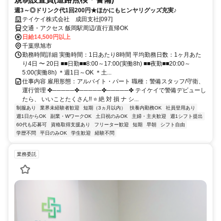
週3～◎ドリンク代1回200円★ほかにもヒンヤリグッズ充実♪
テイケイ株式会社 成田支社[097]
交通・アクセス 飯岡駅周辺/直行直帰OK
日給14,500円以上
千葉県旭市
勤務時間詳細 実働時間：1日あたり8時間 平均勤務日数：1ヶ月あた
り4日 〜 20日 ■■日勤■■8:00～17:00(実働8h) ■■夜勤■■20:00～
5:00(実働8h) ＊週1日～OK ＊土...
仕事内容 雇用形態：アルバイト・パート 職種：警備スタッフ/守衛、
運行管理 ✤─────✤─────✤─────✤ テイケイで警備デビューし
たら、 いいことたくさん!! ⭐ 絶 対 損 ナ シ...
制服あり
業界未経験者歓迎
短期（3ヵ月以内）
扶養内勤務OK
社員登用あり
週1日からOK
副業・WワークOK
土日祝のみOK
主婦・主夫歓迎
週1シフト提出
60代も応募可
資格取得支援あり
フリーター歓迎
短期
早朝
シフト自由
学歴不問
平日のみOK
学生歓迎
経験不問
業務委託