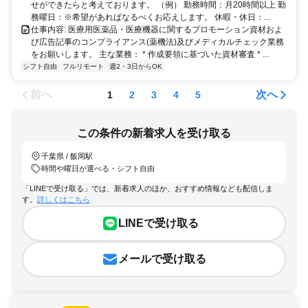
せができたらと考えております。 （例） 勤務時間：月20時間以上 勤
務曜日：※希望があればなるべくお応えします。 休暇・休日：...
仕事内容: 医療用医薬品・医療機器に関するプロモーション資材およ
び広告記事のコンプライアンス(薬機法)及びメディカルチェック業務
をお願いします。 主な業務： * 作成要領に基づいた資材審査 * ...
シフト自由
フルリモート
週2・3日からOK
前へ
次へ
1
2
3
4
5
この条件の新着求人を受け取る
千葉県 / 飯岡駅
時間や曜日が選べる・シフト自由
「LINEで受け取る」では、新着求人のほか、おすすめ情報なども配信しま
す。
詳しくはこちら
LINEで受け取る
メールで受け取る