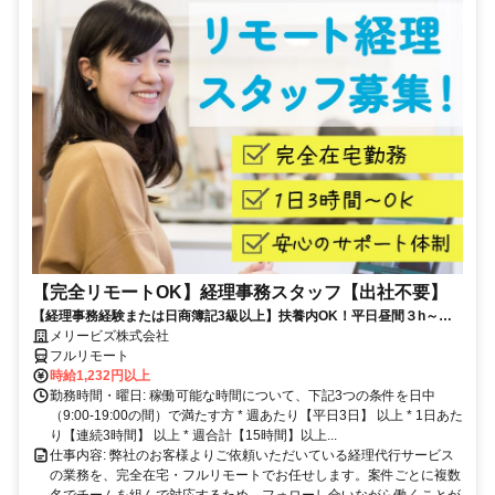
【完全リモートOK】経理事務スタッフ【出社不要】
【経理事務経験または日商簿記3級以上】扶養内OK！平日昼間３h～。
完全在宅で育児・介護中の方も大歓迎♪
メリービズ株式会社
フルリモート
時給1,232円以上
勤務時間・曜日: 稼働可能な時間について、下記3つの条件を日中
（9:00-19:00の間）で満たす方 * 週あたり【平日3日】 以上 * 1日あた
り【連続3時間】 以上 * 週合計【15時間】以上...
仕事内容: 弊社のお客様よりご依頼いただいている経理代行サービス
の業務を、完全在宅・フルリモートでお任せします。案件ごとに複数
名でチームを組んで対応するため、フォローし合いながら働くことが