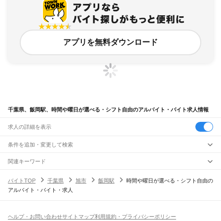
アプリを無料ダウンロード
千葉県、飯岡駅、時間や曜日が選べる・シフト自由のアルバイト・バイト求人情報
求人の詳細を表示
条件を追加・変更して検索
市区町村を追加・変更
関連キーワード
完全在宅ワーク 全国
シール貼り 在宅
現在地周辺
ガチャガチャ
犬カフェ
千葉県
駅を追加・変更
バイトTOP
千葉県
旭市
飯岡駅
時間や曜日が選べる・シフト自由の
千葉県
すべて
アルバイト・バイト・求人
千葉市
すべて
職種を追加・変更
JR武蔵野線
中央区
花見川区
稲毛区
若葉区
緑区
美浜区
南流山駅
新松戸駅
新八柱駅
東松戸駅
市川大野駅
船橋法典駅
西船橋駅
飲食・フードサービス
銚子市
市川市
船橋市
館山市
木更津市
松戸市
野田市
茂原市
成田市
佐倉市
東金市
特徴を追加・変更
飲食・フードサービス
すべて
ヘルプ・お問い合わせ
サイトマップ
利用規約・プライバシーポリシー
JR中央・総武線
旭市
習志野市
柏市
勝浦市
市原市
流山市
八千代市
我孫子市
鴨川市
鎌ケ谷市