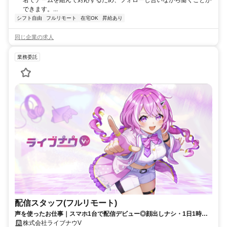
できます。...
シフト自由
フルリモート
在宅OK
昇給あり
同じ企業の求人
業務委託
配信スタッフ(フルリモート)
声を使ったお仕事｜スマホ1台で配信デビュー◎顔出しナシ・1日1時間
～OK♪
株式会社ライブナウV