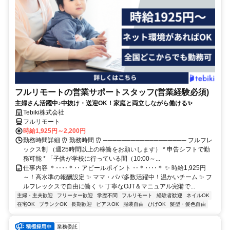
フルリモートの営業サポートスタッフ(営業経験必須)
主婦さん活躍中♪中抜け・送迎OK！家庭と両立しながら働ける✨
Tebiki株式会社
フルリモート
時給1,925円～2,200円
勤務時間詳細 ⏰ 勤務時間 ⏰ ────────────────── フルフレ
ックス制 （週25時間以上の稼働をお願いします） * 申告シフトで勤
務可能 * 「子供が学校に行っている間（10:00～...
仕事内容 ＊‥‥＊‥ アピールポイント ‥＊‥‥＊ ✨ 時給1,925円
～！高水準の報酬設定 ✨ ママ・パパ多数活躍中！温かいチーム ✨ フ
ルフレックスで自由に働く ✨ 丁寧なOJT＆マニュアル完備で...
主婦・主夫歓迎
フリーター歓迎
学歴不問
フルリモート
経験者歓迎
ネイルOK
在宅OK
ブランクOK
長期歓迎
ピアスOK
服装自由
ひげOK
髪型・髪色自由
業務委託