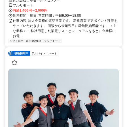
あり】 ＜ママさん、未経験活躍中＞ 完全在宅の電話営業で家庭と仕事の
株式会社日本セールスセンター
両立を実現
フルリモート
時給1,400円～2,000円
勤務時間・曜日: 営業時間：平日9:00〜18:00
仕事内容: 法人企業様の電話営業です。 新規営業でアポイント獲得を
やっていただきます。 面談から最短翌日に稼働開始可能です。 ＜主
な業務＞ ・弊社用意した架電リストとマニュアルをもとに企業様に
お電...
シフト自由
即日勤務OK
フルリモート
アルバイト・パート