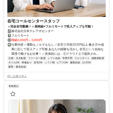
在宅コールセンタースタッフ
＜完全在宅勤務！＞高時給×フルリモートで収入アップも可能！
株式会社日本テレアポセンター
フルリモート
時給2,000円～3,000円
仕事内容 ✅通勤もノルマもなし ✅在宅で月収25万円以上 働き方や成
果に応じて収入アップ可能 あなたの経験を活かし 在宅という自由な
環境で稼げるお仕事！ ✅具体的には... ①クラウド上で提供され...
主婦・主夫歓迎
フリーター歓迎
シフト自由
学歴不問
フルリモート
経験者歓迎
ネイルOK
研修あり
在宅OK
シフト制
ピアスOK
服装自由
ひげOK
髪型・髪色自由
同じ企業の求人
業務委託