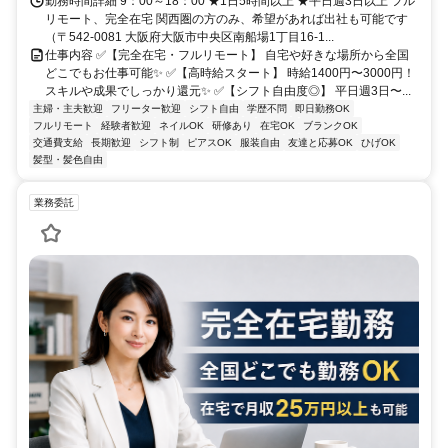
勤務時間詳細 9：00～18：00 ★1日5時間以上 ★平日週3日以上 フル
リモート、完全在宅 関西圏の方のみ、希望があれば出社も可能です
（〒542-0081 大阪府大阪市中央区南船場1丁目16-1...
仕事内容 ✅【完全在宅・フルリモート】 自宅や好きな場所から全国
どこでもお仕事可能✨ ✅【高時給スタート】 時給1400円〜3000円！
スキルや成果でしっかり還元✨ ✅【シフト自由度◎】 平日週3日〜...
主婦・主夫歓迎
フリーター歓迎
シフト自由
学歴不問
即日勤務OK
フルリモート
経験者歓迎
ネイルOK
研修あり
在宅OK
ブランクOK
交通費支給
長期歓迎
シフト制
ピアスOK
服装自由
友達と応募OK
ひげOK
髪型・髪色自由
業務委託