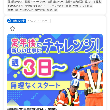
週1日からOK
副業・WワークOK
土日祝のみOK
主婦・主夫歓迎
週1シフト提出
60代も応募可
資格取得支援あり
フリーター歓迎
短期
早朝
シフト自由
学歴不問
平日のみOK
学生歓迎
経験不問
アルバイト・パート
規制設置員(道路点検・警備)