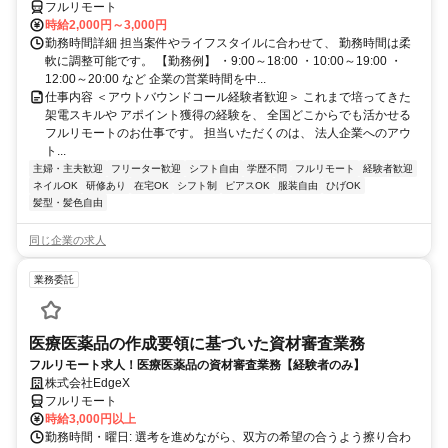
フルリモート
時給2,000円～3,000円
勤務時間詳細 担当案件やライフスタイルに合わせて、 勤務時間は柔
軟に調整可能です。 【勤務例】 ・9:00～18:00 ・10:00～19:00 ・
12:00～20:00 など 企業の営業時間を中...
仕事内容 ＜アウトバウンドコール経験者歓迎＞ これまで培ってきた
架電スキルや アポイント獲得の経験を、 全国どこからでも活かせる
フルリモートのお仕事です。 担当いただくのは、 法人企業へのアウ
ト...
主婦・主夫歓迎
フリーター歓迎
シフト自由
学歴不問
フルリモート
経験者歓迎
ネイルOK
研修あり
在宅OK
シフト制
ピアスOK
服装自由
ひげOK
髪型・髪色自由
同じ企業の求人
業務委託
医療医薬品の作成要領に基づいた資材審査業務
フルリモート求人！医療医薬品の資材審査業務【経験者のみ】
株式会社EdgeX
フルリモート
時給3,000円以上
勤務時間・曜日: 選考を進めながら、双方の希望の合うよう擦り合わ