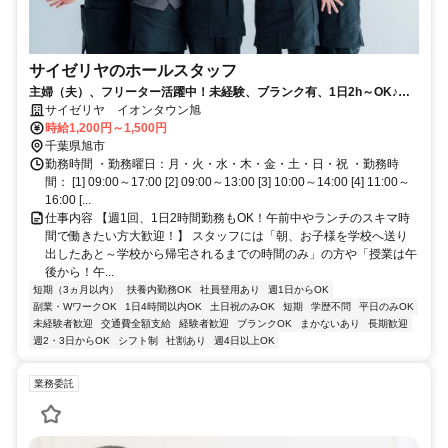
サイゼリヤのホールスタッフ
主婦（夫）、フリーター活躍中！未経験、ブランク有、1日2h～OK♪み
んな仲良くチームでお仕事★
サイゼリヤ イオンタウン旭
時給1,200円～1,500円
千葉県旭市
勤務時間 ・勤務曜日：月・火・水・木・金・土・日・祝 ・勤務時
間： [1] 09:00～17:00 [2] 09:00～13:00 [3] 10:00～14:00 [4] 11:00～
16:00 [...
仕事内容 【週1回、1日2時間勤務もOK！午前中やランチのスキマ時
間で働きたい方大歓迎！】 スタッフには「朝、お子様を学校へ送り
出したあと～学校から帰宅されるまでの時間のみ」の方や「授業は午
後から！午...
短期（3ヵ月以内）
扶養内勤務OK
社員登用あり
週1日からOK
副業・WワークOK
1日4時間以内OK
土日祝のみOK
短期
学歴不問
平日のみOK
未経験者歓迎
交通費全額支給
経験者歓迎
ブランクOK
まかないあり
長期歓迎
週2・3日からOK
シフト制
社割あり
週4日以上OK
業務委託