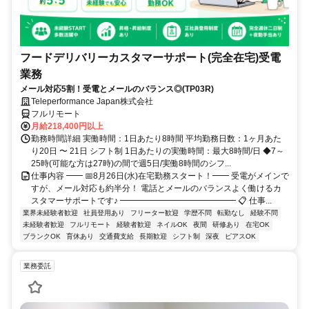
フードデリバリーカスタマーサポート(完全在宅)受電
業務
メール対応5割！受電とメールのバランス◎(TP03R)
Teleperformance Japan株式会社
フルリモート
月給218,400円以上
勤務時間詳細 実働時間：1日あたり8時間 平均勤務日数：1ヶ月あた
り20日 〜 21日 シフト制 1日あたりの実働時間：最大8時間/日 ◆7～
25時(可能な方は27時)の間で週5日/実働8時間のシフ...
仕事内容 ━━ 📅8月26日(水)在宅勤務スタート！━━ 受電がメインで
すが、メール対応も約半分！ 電話とメールのバランスよく働けるカ
スタマーサポートです♪ ━━━━━━━━━━━━━━ 📋 仕事...
業界未経験者歓迎
社員登用あり
フリーター歓迎
学歴不問
転勤なし
経験不問
未経験者歓迎
フルリモート
経験者歓迎
ネイルOK
夜間
研修あり
在宅OK
ブランクOK
育休あり
交通費支給
長期歓迎
シフト制
深夜
ピアスOK
業務委託