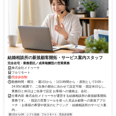
結婚相談所の新規顧客開拓・サービス案内スタッフ
完全在宅・業務委託／成果報酬型の営業業務
株式会社メドゥーサ
フルリモート
完全歩合制
勤務時間・曜日: ・週1日から ・1日1時間から ・原則として0:00～
24:00の範囲で、ご自身の都合に合わせて設定可能 ・固定休日なし。
業務日と休日はご自身で設定 お客様への連絡は、会社...
仕事内容: 株式会社メドゥーサが運営する結婚相談所の新規顧客開拓
業務です。 ・指定の営業ツールを使った見込み顧客への新規アプロ
ーチ ・お客様の希望や状況のヒアリング ・結婚相談所のサービス案
内...
週1日からOK
シフト自由
フルリモート
完全歩合制