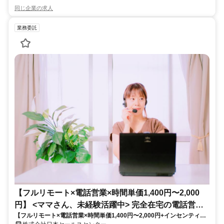
同じ企業の求人
業務委託
【フルリモート×電話営業×時間単価1,400円〜2,000
円】 <ママさん、未経験活躍中> 完全在宅の電話営業
【フルリモート×電話営業×時間単価1,400円〜2,000円+インセンティブ
で家庭と仕事の両立を実現