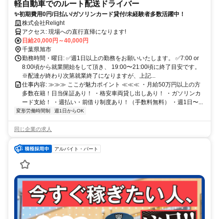
軽自動車でのルート配送ドライバー
✨初期費用0円/日払い/ガソリンカード貸付/未経験者多数活躍中！
株式会社Relight
アクセス: 現場への直行直帰になります!
日給20,000円～40,000円
千葉県旭市
勤務時間・曜日: ✅週1日以上の勤務をお願いいたします。 ✅7:00 or
8:00頃から就業開始をして頂き、 19:00〜21:00頃に終了目安です。
※配達が終わり次第就業終了になりますが、上記...
仕事内容: ≫≫≫ ここが魅力ポイント ≪≪≪ ・月給50万円以上の方
多数在籍！日当保証あり！ ・格安車両貸し出しあり！ ・ガソリンカ
ード支給！ ・週払い・前借り制度あり！（手数料無料） ・週1日〜...
変形労働時間制
週1日からOK
同じ企業の求人
アルバイト・パート