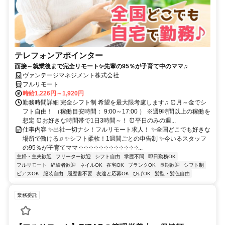
テレフォンアポインター
面接～就業後まで完全リモート✨先輩の95％が子育て中のママ♫
ヴァンテージマネジメント株式会社
フルリモート
時給1,226円～1,920円
勤務時間詳細 完全シフト制 希望を最大限考慮します♫ ⏰月～金でシ
フト自由！ （稼働目安時間： 9:00～17:00 ） ※週9時間以上の稼働を
想定 ⏰お好きな時間帯で1日3時間～！ ⏰平日のみの週...
仕事内容 ✨出社一切ナシ！フルリモート求人！ ✨全国どこでも好きな
場所で働ける♫ ✨シフト柔軟！1週間ごとの申告制 ✨今いるスタッフ
の95％が子育てママ ༶ ༶ ༶ ༶ ༶ ༶ ༶ ༶ ༶ ༶ ༶ ༶...
主婦・主夫歓迎
フリーター歓迎
シフト自由
学歴不問
即日勤務OK
フルリモート
経験者歓迎
ネイルOK
在宅OK
ブランクOK
長期歓迎
シフト制
ピアスOK
服装自由
履歴書不要
友達と応募OK
ひげOK
髪型・髪色自由
業務委託