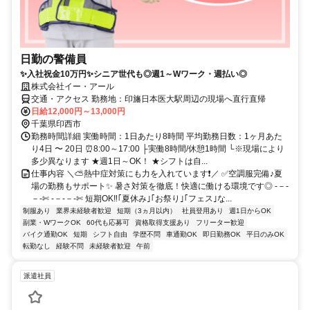
日勤の警備員
✨入社祝金10万円✨シニア世代も◎週1～Wワーク・週払い◎
株式会社イー・アール
交通・アクセス 勤務地：印旛日本医大駅周辺の現場へ直行直帰
日給12,000円～13,000円
千葉県印西市
勤務時間詳細 実働時間：1日あたり8時間 平均勤務日数：1ヶ月あた
り4日 〜 20日 ⏰8:00～17:00 ├実働8時間/休憩1時間 └※現場により
多少異なります ★週1日～OK！ ★シフトは自...
仕事内容 ＼⛅熱中症対策にも力を入れています❗／ ✅空調服完備♪夏
場の勤務もサポート✨ 暑さ対策を徹底！快適に働ける環境です◎ -－-
－-✄ -－-－-✄ 短期OK‼｢夏休み｣｢お祭り｣｢フェス｣な...
制服あり
業界未経験者歓迎
短期（3ヵ月以内）
社員登用あり
週1日からOK
副業・WワークOK
60代も応募可
資格取得支援あり
フリーター歓迎
バイク通勤OK
短期
シフト自由
学歴不問
車通勤OK
即日勤務OK
平日のみOK
転勤なし
経験不問
未経験者歓迎
午前
派遣社員