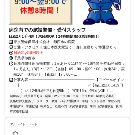
病院内での施設警備・受付スタッフ
日給2万1千円超！未経験OK！24時間勤務(休憩8時間！)
東京警備保障株式会社 印西市の病院
交通・アクセス 印旛日本医大駅近く、直行直帰ＯＫ/車通勤ＯＫ
日給21,419円以上
千葉県印西市
勤務時間詳細 実働時間：1日あたり11時間 〜 16時間 平均勤務日数：
1ヶ月あたり8日 〜 12日 【当務】 09：00～翌09：00（拘束24h、実
働16h、休憩8h） 【夜勤】 17：00～...
仕事内容 ━━━━━━━━━━━━━━━━━━ 【アピールポイン
ト】 ━━━━━━━━━━━━━━━━━━ ✅【高日給2万1419円
～！】 ✅【24h勤務でも休憩8h！】 実働16h。仮眠もOK！ ...
制服あり
社員登用あり
副業・WワークOK
主婦・主夫歓迎
60代も応募可
資格取得支援あり
フリーター歓迎
バイク通勤OK
早朝
シフト自由
学歴不問
車通勤OK
学生歓迎
転勤なし
経験不問
未経験者歓迎
午前
経験者歓迎
夜間
有資格者歓迎
アルバイト・パート