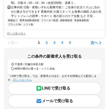
間） 日勤 9：00～18：00（休憩1時間） 遅番 1...
仕事内容 日勤・夜勤いずれも勤務可能！ ご自身の生活リズムに合わ
せた働き方ができます 業務内容 介護スタッフ お食事の補助 入浴の見
守り トイレへの誘導・サポート 身の回りのケア全般 など 不安...
制服あり
業界未経験者歓迎
フリーター歓迎
経験者歓迎
有資格者歓迎
ブランクOK
シフト制
同じ企業の求人
前へ
次へ
1
2
3
4
5
この条件の新着求人を受け取る
千葉県 / 印旛日本医大駅
時間や曜日が選べる・シフト自由
「LINEで受け取る」では、新着求人のほか、おすすめ情報なども配信しま
す。
詳しくはこちら
LINEで受け取る
メールで受け取る