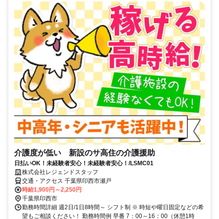
介護度が低い 新設のサ高住の介護援助
日払いOK！未経験者安心！未経験者安心！/LSMC01
株式会社レジェンドスタッフ
交通・アクセス 千葉県印西市瀬戸
時給1,900円～2,250円
千葉県印西市
勤務時間詳細 週2日/1日8時間～ シフト制 ※ 時短や曜日固定などの希
望もご相談ください！ 勤務時間例 早番 7：00～16：00（休憩1時