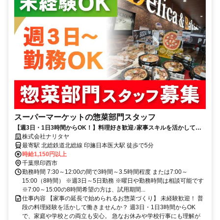
スーパーマーケットの惣菜部門スタッフ
【週3日・1日3時間からOK！】料理好き歓迎♪家事スキルを活かして楽
しく働きませんか？
株式会社ナリタヤ
最寄駅 北総鉄道北総線 印旛日本医大駅 徒歩で5分
時給1,150円以上
千葉県印西市
勤務時間 7:30～12:00の間で3時間～3.5時間程度 または7:00～
15:00（8時間） ※週3日～5日勤務 ※曜日や勤務時間は相談可能です
※7:00～15:00の8時間希望の方は、試用期間...
仕事内容 【家事の延長で始められるお惣菜づくり】 未経験歓迎！ 普
段の料理経験を活かして働きませんか？ 週3日・1日3時間からOK
で、家庭や学校との両立も安心。 急なお休みや学校行事にも理解が