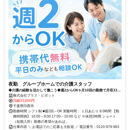
夜勤 グループホームでの介護スタッフ
◆介護の経験を活かして働こう◆週2からOK✨月10回の勤務で月収33万
以上！プラス・ピボット独自の福利厚生が多数！
株式会社プラス・ピボット
日給33,000円
千葉県印西市
勤務時間 シフト制 ■週2回～OK 実働時間： １日あたり 8.0時間 【勤
務時間例】 16:00～9:00 17:00～10:00 など ※休憩2時間 ショート
（短期入所）勤務の希望があれば...
仕事内容 ＼ お電話でのご応募も大歓迎 ／ 電話番号：0120-979-983