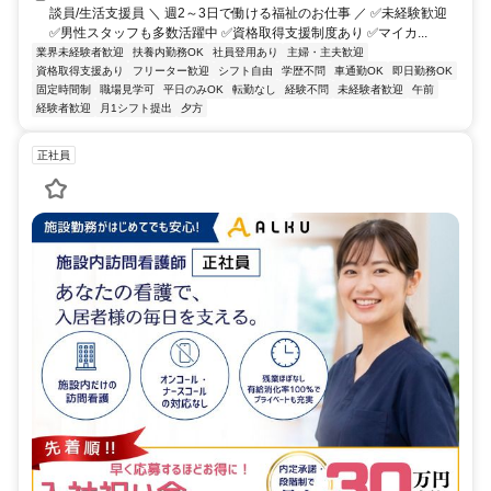
談員/生活支援員 ＼ 週2～3日で働ける福祉のお仕事 ／ ✅未経験歓迎
✅男性スタッフも多数活躍中 ✅資格取得支援制度あり ✅マイカ...
業界未経験者歓迎
扶養内勤務OK
社員登用あり
主婦・主夫歓迎
資格取得支援あり
フリーター歓迎
シフト自由
学歴不問
車通勤OK
即日勤務OK
固定時間制
職場見学可
平日のみOK
転勤なし
経験不問
未経験者歓迎
午前
経験者歓迎
月1シフト提出
夕方
正社員