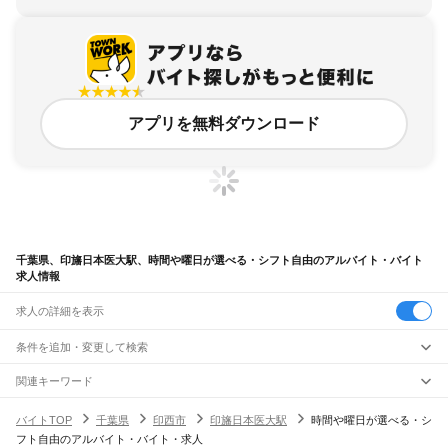
アプリを無料ダウンロード
千葉県、印旛日本医大駅、時間や曜日が選べる・シフト自由のアルバイト・バイト
求人情報
求人の詳細を表示
条件を追加・変更して検索
市区町村を追加・変更
関連キーワード
完全在宅ワーク 全国
シール貼り 在宅
現在地周辺
ガチャガチャ
犬カフェ
千葉県
駅を追加・変更
バイトTOP
千葉県
印西市
印旛日本医大駅
時間や曜日が選べる・シ
千葉県
すべて
フト自由のアルバイト・バイト・求人
千葉市
すべて