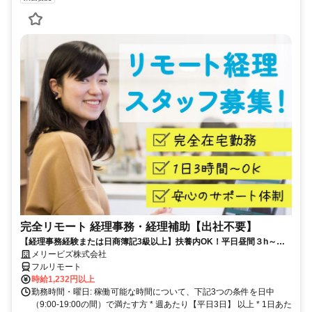
完全リモート 経理事務・経理補助【出社不要】
【経理事務経験または日商簿記3級以上】扶養内OK！平日昼間３h～。
完全在宅で育児・介護中の方も大歓迎♪
メリービズ株式会社
フルリモート
時給1,232円以上
勤務時間・曜日: 稼働可能な時間について、下記3つの条件を日中
（9:00-19:00の間）で満たす方 * 週あたり【平日3日】 以上 * 1日あた