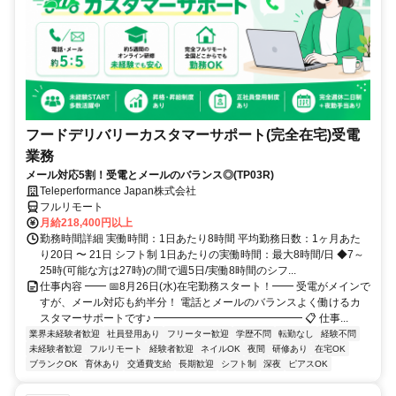
フードデリバリーカスタマーサポート(完全在宅)受電
業務
メール対応5割！受電とメールのバランス◎(TP03R)
Teleperformance Japan株式会社
フルリモート
月給218,400円以上
勤務時間詳細 実働時間：1日あたり8時間 平均勤務日数：1ヶ月あた
り20日 〜 21日 シフト制 1日あたりの実働時間：最大8時間/日 ◆7～
25時(可能な方は27時)の間で週5日/実働8時間のシフ...
仕事内容 ━━ 📅8月26日(水)在宅勤務スタート！━━ 受電がメインで
すが、メール対応も約半分！ 電話とメールのバランスよく働けるカ
スタマーサポートです♪ ━━━━━━━━━━━━━━ 📋 仕事...
業界未経験者歓迎
社員登用あり
フリーター歓迎
学歴不問
転勤なし
経験不問
未経験者歓迎
フルリモート
経験者歓迎
ネイルOK
夜間
研修あり
在宅OK
ブランクOK
育休あり
交通費支給
長期歓迎
シフト制
深夜
ピアスOK