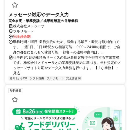
メッセージ対応やデータ入力
完全在宅・業務委託／成果報酬型の営業業務
株式会社メドゥーサ
フルリモート
完全歩合制
勤務時間・曜日: 業務委託のため、稼働する曜日・時間は原則自由で
す。 ・週1日、1日1時間から相談可能 ・0:00～24:00の範囲で、ご自
身の都合に合わせて稼働可能 ・顧客への連絡や案内は、...
仕事内容: 結婚相談所サービスの見込み顧客獲得を担当する営業業務
です。株式会社メドゥーサとの業務委託契約に基づき、当社指定のメ
ッセージサイト対応やデータ入力業務を行います。 【主な業務】 ・
見込...
週1日からOK
シフト自由
フルリモート
完全歩合制
契約社員