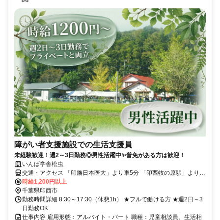
障がい者支援施設での生活支援員
未経験歓迎！週2～3日勤務◎男性活躍中✨普免がある方は歓迎！
いんば学舎松虫
交通・アクセス 「印旛日本医大」より車5分 「印西牧の原駅」より車
12分／マイカー通勤ＯＫ
時給1,200円以上
千葉県印西市
勤務時間詳細 8:30～17:30（休憩1h） ★フルで働ける方 ★週2日～3
日勤務OK
仕事内容 雇用形態：アルバイト・パート 職種：児童相談員、生活相