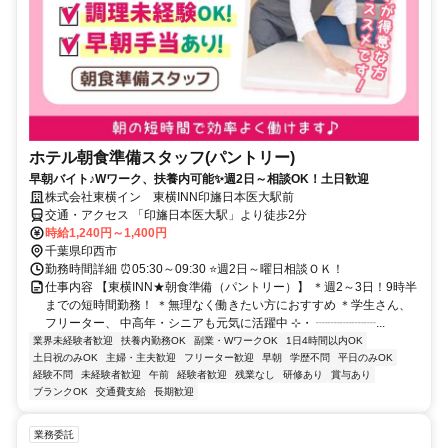
ホテル朝食準備スタッフ(パントリー)
早朝バイト♪Wワーク、扶養内可能✨週2日～相談OK！土日歓迎
株式会社東横イン 東横INN印旛日本医大駅前
交通・アクセス 「印旛日本医大駅」より徒歩2分
時給1,240円～1,400円
千葉県印西市
勤務時間詳細 ⏰05:30～09:30 ⭐週2日～曜日相談ＯＫ！
仕事内容 【東横INN★朝食準備（パントリー）】 ＊週2～3日！9時半
までの短時間勤務！ ＊無理なく働きたい方におすすめ ＊学生さん、
フリーター、 中高年・シニアも元気に活躍中 ⊹・ ┈┈┈┈┈...
業界未経験者歓迎
扶養内勤務OK
副業・WワークOK
1日4時間以内OK
土日祝のみOK
主婦・主夫歓迎
フリーター歓迎
早朝
学歴不問
平日のみOK
経験不問
未経験者歓迎
午前
経験者歓迎
残業なし
研修あり
賞与あり
ブランクOK
交通費支給
長期歓迎
業務委託