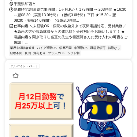
千葉県印西市
勤務時間詳細 総労働時間：1ヶ月あたり173時間 〜 203時間 ★16:30
～翌08:30（実働13.0時間）（仮眠3.0時間）平日 ★15:30～翌
08:30（実働14.0時間）（仮眠3.0時間...
仕事内容 ＼未経験OK！病院の救急外来で夜間電話対応、受付業務／
★急患の方や救急隊員からの電話対と受付対応をお願いします！ ★
電話内容を聞き取りし当直の先生や看護師さんに受け入れの可否をご
確認！...
業界未経験者歓迎
バイク通勤OK
学歴不問
車通勤OK
職場見学可
転勤なし
経験不問
夜間
賞与あり
ブランクOK
シフト制
アルバイト・パート