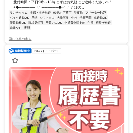
受付時間：平日9時～18時 まずはお気軽にご連絡ください✨ °
+◆──────･◇･──────◆+° ／ 介護の...
ランチタイム
主婦・主夫歓迎
60代も応募可
準夜勤
フリーター歓迎
バイク通勤OK
早朝
シフト自由
大量募集
午後
学歴不問
車通勤OK
即日勤務OK
職場見学可
平日のみOK
交通費全額支給
午前
経験者歓迎
残業なし
夜間
同じ企業の求人
アルバイト・パート