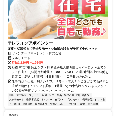
テレフォンアポインター
面接～就業後まで完全リモート✨先輩の95％が子育て中のママ♫
ヴァンテージマネジメント株式会社
フルリモート
時給1,226円～1,920円
勤務時間詳細 完全シフト制 希望を最大限考慮します♫ ⏰月～金でシ
フト自由！ （稼働目安時間： 9:00～17:00 ） ※週9時間以上の稼働を
想定 ⏰お好きな時間帯で1日3時間～！ ⏰平日のみの週...
仕事内容 ✨出社一切ナシ！フルリモート求人！ ✨全国どこでも好きな
場所で働ける♫ ✨シフト柔軟！1週間ごとの申告制 ✨今いるスタッフ
の95％が子育てママ ༶ ༶ ༶ ༶ ༶ ༶ ༶ ༶ ༶ ༶ ༶ ༶...
主婦・主夫歓迎
フリーター歓迎
シフト自由
学歴不問
即日勤務OK
フルリモート
経験者歓迎
ネイルOK
在宅OK
ブランクOK
長期歓迎
シフト制
ピアスOK
服装自由
履歴書不要
友達と応募OK
ひげOK
髪型・髪色自由
業務委託