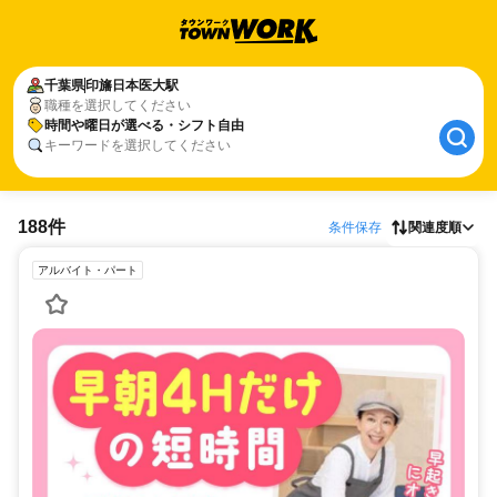
千葉県
印旛日本医大駅
職種を選択してください
時間や曜日が選べる・シフト自由
キーワードを選択してください
188件
条件保存
関連度順
アルバイト・パート