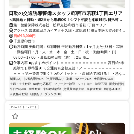
日勤の交通誘導警備スタッフ/印西市若萩1丁目エリア
＜高日給＞日勤・週2日から勤務OK！シフト相談も柔軟対応♪日払可◎
未経験歓迎★
第一警備保障株式会社 松戸支社/印西市若萩1丁目エリア
アクセス 京成成田スカイアクセス線・北総線 印旛日本医大徒歩約4
分、京成成田スカイアクセス線・北総線 印西牧の原南口徒歩約53
日給13,000円
分、ＪＲ成田線 小林（千葉県）南口徒歩約71分 直行直帰OK＊交通費
千葉県印西市
全額支給＊
勤務時間 実働時間：8時間/日 平均勤務日数：1ヶ月あたり8日～22日
・勤務曜日：月・火・水・木・金・土・日・祝 ・勤務時間： [1]
08:00～17:00 ・最低勤務日数（週）：2日 ※...
仕事内容 ■おすすめポイント ＝＝＝＝＝＝＝＝＝＝＝＝＝ 高日給×未
経験でも厚待遇★ ＼交通費も全額支給！／ ＝＝＝＝＝＝＝＝＝＝＝
＝＝ ＜第一警備で働く7つのメリット＞ ・高日給で稼げる！ ・急な...
制服あり
扶養内勤務OK
社員登用あり
副業・WワークOK
土日祝のみOK
主婦・主夫歓迎
60代も応募可
フリーター歓迎
シフト自由
学歴不問
固定時間制
平日のみOK
学生歓迎
未経験者歓迎
交通費全額支給
経験者歓迎
即日払いOK
有資格者歓迎
研修あり
ブランクOK
アルバイト・パート