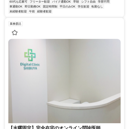
60代も応募可
フリーター歓迎
バイク通勤OK
早朝
シフト自由
学歴不問
車通勤OK
即日勤務OK
固定時間制
平日のみOK
学生歓迎
転勤なし
未経験者歓迎
午前
経験者歓迎
業務委託
【水曜固定】完全在宅のオンライン問診医師