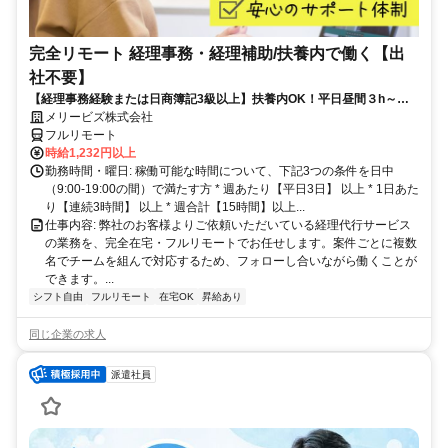
完全リモート 経理事務・経理補助/扶養内で働く【出
社不要】
【経理事務経験または日商簿記3級以上】扶養内OK！平日昼間３h～。
完全在宅で育児・介護中の方も大歓迎♪
メリービズ株式会社
フルリモート
時給1,232円以上
勤務時間・曜日: 稼働可能な時間について、下記3つの条件を日中
（9:00-19:00の間）で満たす方 * 週あたり【平日3日】 以上 * 1日あた
り【連続3時間】 以上 * 週合計【15時間】以上...
仕事内容: 弊社のお客様よりご依頼いただいている経理代行サービス
の業務を、完全在宅・フルリモートでお任せします。案件ごとに複数
名でチームを組んで対応するため、フォローし合いながら働くことが
できます。...
シフト自由
フルリモート
在宅OK
昇給あり
同じ企業の求人
派遣社員