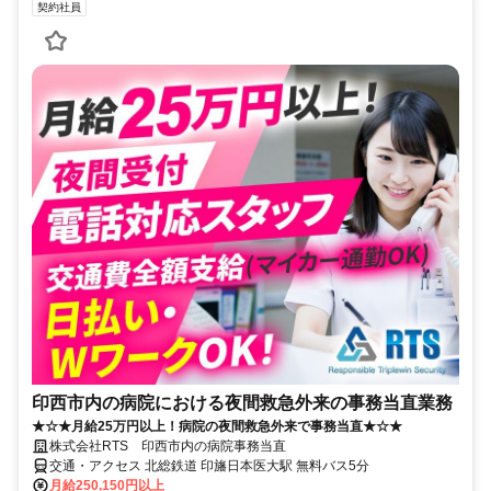
契約社員
印西市内の病院における夜間救急外来の事務当直業務
★☆★月給25万円以上！病院の夜間救急外来で事務当直★☆★
株式会社RTS 印西市内の病院事務当直
交通・アクセス 北総鉄道 印旛日本医大駅 無料バス5分
月給250,150円以上