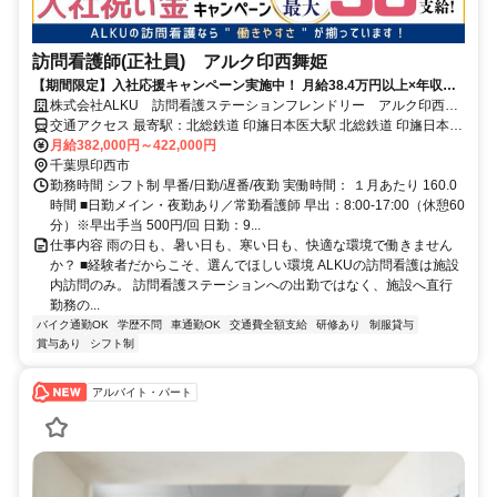
訪問看護師(正社員) アルク印西舞姫
【期間限定】入社応援キャンペーン実施中！ 月給38.4万円以上×年収
510万円以上！オンコールなしで、この待遇！＜印西市＞
株式会社ALKU 訪問看護ステーションフレンドリー アルク印西舞
姫
交通アクセス 最寄駅：北総鉄道 印旛日本医大駅 北総鉄道 印旛日本医
大駅より徒歩5分
月給382,000円～422,000円
千葉県印西市
勤務時間 シフト制 早番/日勤/遅番/夜勤 実働時間： １月あたり 160.0
時間 ■日勤メイン・夜勤あり／常勤看護師 早出：8:00-17:00（休憩60
分）※早出手当 500円/回 日勤：9...
仕事内容 雨の日も、暑い日も、寒い日も、快適な環境で働きません
か？ ■経験者だからこそ、選んでほしい環境 ALKUの訪問看護は施設
内訪問のみ。 訪問看護ステーションへの出勤ではなく、施設へ直行
勤務の...
バイク通勤OK
学歴不問
車通勤OK
交通費全額支給
研修あり
制服貸与
賞与あり
シフト制
アルバイト・パート