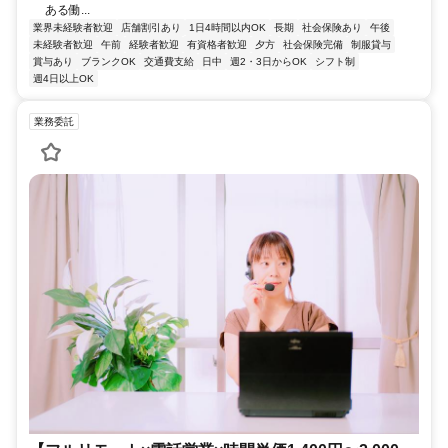
ある働...
業界未経験者歓迎
店舗割引あり
1日4時間以内OK
長期
社会保険あり
午後
未経験者歓迎
午前
経験者歓迎
有資格者歓迎
夕方
社会保険完備
制服貸与
賞与あり
ブランクOK
交通費支給
日中
週2・3日からOK
シフト制
週4日以上OK
業務委託