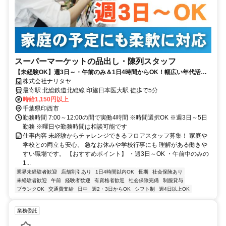
スーパーマーケットの品出し・陳列スタッフ
【未経験OK】週3日～・午前のみ＆1日4時間からOK！幅広い年代活躍
中！男女活躍中！
株式会社ナリタヤ
最寄駅 北総鉄道北総線 印旛日本医大駅 徒歩で5分
時給1,150円以上
千葉県印西市
勤務時間 7:00～12:00の間で実働4時間 ※時間選択OK ※週3日～5日
勤務 ※曜日や勤務時間は相談可能です
仕事内容 未経験からチャレンジできるフロアスタッフ募集！ 家庭や
学校との両立も安心。 急なお休みや学校行事にも 理解がある働きや
すい職場です。 【おすすめポイント】 ・週3日～OK ・午前中のみの
1...
業界未経験者歓迎
店舗割引あり
1日4時間以内OK
長期
社会保険あり
未経験者歓迎
午前
経験者歓迎
有資格者歓迎
社会保険完備
制服貸与
ブランクOK
交通費支給
日中
週2・3日からOK
シフト制
週4日以上OK
業務委託