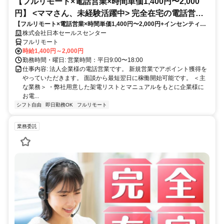
【フルリモート×電話営業×時間単価1,400円〜2,000
円】 <ママさん、未経験活躍中> 完全在宅の電話営業
【フルリモート×電話営業×時間単価1,400円〜2,000円+インセンティブ
で家庭と仕事の両立を実現
あり】 ＜ママさん、未経験活躍中＞ 完全在宅の電話営業で家庭と仕事の
株式会社日本セールスセンター
両立を実現
フルリモート
時給1,400円～2,000円
勤務時間・曜日: 営業時間：平日9:00〜18:00
仕事内容: 法人企業様の電話営業です。 新規営業でアポイント獲得を
やっていただきます。 面談から最短翌日に稼働開始可能です。 ＜主
な業務＞ ・弊社用意した架電リストとマニュアルをもとに企業様に
お電...
シフト自由
即日勤務OK
フルリモート
業務委託