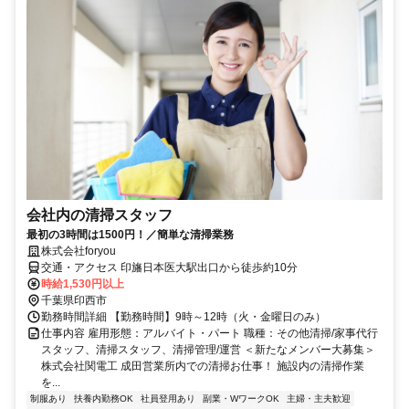
会社内の清掃スタッフ
最初の3時間は1500円！／簡単な清掃業務
株式会社foryou
交通・アクセス 印旛日本医大駅出口から徒歩約10分
時給1,530円以上
千葉県印西市
勤務時間詳細 【勤務時間】9時～12時（火・金曜日のみ）
仕事内容 雇用形態：アルバイト・パート 職種：その他清掃/家事代行
スタッフ、清掃スタッフ、清掃管理/運営 ＜新たなメンバー大募集＞
株式会社関電工 成田営業所内での清掃お仕事！ 施設内の清掃作業
を...
制服あり
扶養内勤務OK
社員登用あり
副業・WワークOK
主婦・主夫歓迎