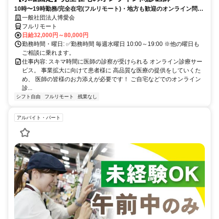
10時〜19時勤務/完全在宅(フルリモート)・地方も歓迎のオンライン問診
業務
一般社団法人博愛会
フルリモート
日給32,000円～80,000円
勤務時間・曜日: ✅勤務時間 毎週水曜日 10:00～19:00 ※他の曜日も
ご相談に乗れます。
仕事内容: スキマ時間に医師の診察が受けられる オンライン診療サー
ビス。 事業拡大に向けて患者様に 高品質な医療の提供をしていくた
め、 医師の皆様のお力添えが必要です！ ご自宅などでのオンライン
診...
シフト自由
フルリモート
残業なし
アルバイト・パート