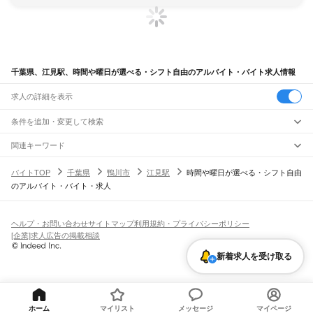
千葉県、江見駅、時間や曜日が選べる・シフト自由のアルバイト・バイト求人情報
求人の詳細を表示
条件を追加・変更して検索
市区町村を追加・変更
関連キーワード
完全在宅ワーク 全国
シール貼り 在宅
現在地周辺
ガチャガチャ
犬カフェ
千葉県
駅を追加・変更
バイトTOP
千葉県
鴨川市
江見駅
時間や曜日が選べる・シフト自由
千葉県
すべて
のアルバイト・バイト・求人
千葉市
すべて
職種を追加・変更
JR武蔵野線
中央区
花見川区
稲毛区
若葉区
緑区
美浜区
南流山駅
新松戸駅
新八柱駅
東松戸駅
市川大野駅
船橋法典駅
西船橋駅
飲食・フードサービス
銚子市
市川市
船橋市
館山市
木更津市
松戸市
野田市
茂原市
成田市
佐倉市
東金市
特徴を追加・変更
飲食・フードサービス
すべて
ヘルプ・お問い合わせ
サイトマップ
利用規約・プライバシーポリシー
JR中央・総武線
旭市
習志野市
柏市
勝浦市
市原市
流山市
八千代市
我孫子市
鴨川市
鎌ケ谷市
ホールスタッフ
キッチンスタッフ
皿洗い・洗い場
精肉・鮮魚加工
給食調理
人気
[企業]求人広告の掲載相談
市川駅
本八幡駅
下総中山駅
西船橋駅
船橋駅
東船橋駅
津田沼駅
幕張本郷駅
幕張駅
君津市
富津市
浦安市
四街道市
袖ケ浦市
八街市
印西市
白井市
富里市
南房総市
雇用形態を追加・変更
パン屋（ベーカリー）
フードカウンター販売員
バー（BAR）・バーテンダー
日払いOK
高校生歓迎
学生歓迎
深夜の仕事
髪型・髪色自由
ひげOK
ネイルOK
新検見川駅
稲毛駅
西千葉駅
千葉駅
匝瑳市
香取市
山武市
いすみ市
大網白里市
印旛郡
香取郡
山武郡
長生郡
夷隅郡
新着求人を受け取る
飲食店補助（開店・閉店準備）
飲食店（店長・マネージャー）
ピアスOK
アルバイト・パート
履歴書不要
オープニングスタッフ
留学生・外国人活躍中
安房郡
都道府県を変更
営業・販売
JR総武本線
勤務期間
正社員
市川駅
船橋駅
津田沼駅
稲毛駅
千葉駅
東千葉駅
都賀駅
四街道駅
物井駅
佐倉駅
営業・販売
すべて
短期
契約社員
単発・1日OK
長期
期間限定（春夏冬休み等）
南酒々井駅
榎戸駅
八街駅
日向駅
成東駅
松尾駅
横芝駅
飯倉駅
八日市場駅
干潟駅
旭駅
営業
テレフォンアポインター（テレアポ）
ルートセールス
コンビニ
シフト
派遣社員
飯岡駅
倉橋駅
猿田駅
松岸駅
銚子駅
フードカウンター販売員
アパレル
家電量販店・携帯販売（携帯ショップ）
土日祝のみOK
業務委託
平日のみOK
週1日からOK
週2・3日からOK
週4日以上OK
ホーム
マイリスト
メッセージ
マイページ