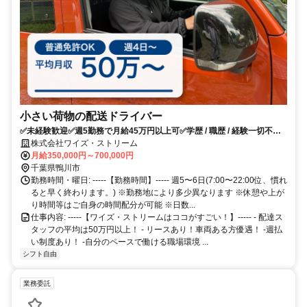
小さい荷物の配送ドライバー
✅未経験歓迎✅週5勤務で月給45万円以上可✅学歴 / 職歴 / 経験一切不
問！
株式会社ワイズ・ストリーム
月給350,000円～700,000円
千葉県鴨川市
勤務時間・曜日: -----【勤務時間】----- 週5〜6日(7:00〜22:00位、慣れ
ると早く終わります。) ※勤務地により多少異なります ※休憩や上が
り時間等はご自身の時間配分が可能 ※日数...
仕事内容: -----【ワイズ・ストリームはココがすごい！】----- - 配達ス
タッフの平均は50万円以上！ - リースあり！車両ある方優遇！ -週払
い制度あり！ -自分のペースで働ける職場環境 ...
シフト自由
業務委託