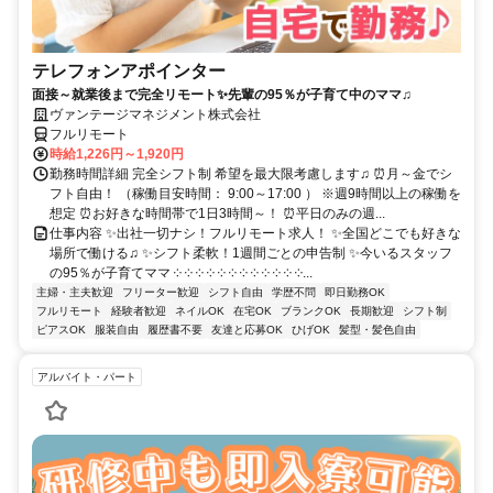
テレフォンアポインター
面接～就業後まで完全リモート✨先輩の95％が子育て中のママ♫
ヴァンテージマネジメント株式会社
フルリモート
時給1,226円～1,920円
勤務時間詳細 完全シフト制 希望を最大限考慮します♫ ⏰月～金でシ
フト自由！ （稼働目安時間： 9:00～17:00 ） ※週9時間以上の稼働を
想定 ⏰お好きな時間帯で1日3時間～！ ⏰平日のみの週...
仕事内容 ✨出社一切ナシ！フルリモート求人！ ✨全国どこでも好きな
場所で働ける♫ ✨シフト柔軟！1週間ごとの申告制 ✨今いるスタッフ
の95％が子育てママ ༶ ༶ ༶ ༶ ༶ ༶ ༶ ༶ ༶ ༶ ༶ ༶...
主婦・主夫歓迎
フリーター歓迎
シフト自由
学歴不問
即日勤務OK
フルリモート
経験者歓迎
ネイルOK
在宅OK
ブランクOK
長期歓迎
シフト制
ピアスOK
服装自由
履歴書不要
友達と応募OK
ひげOK
髪型・髪色自由
アルバイト・パート