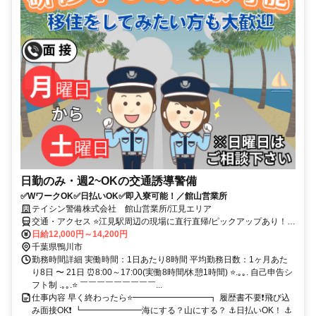
日勤のみ・週2~OKの交通誘導警備
✅WワークOK✅日払いOK✅即入寮可能！／館山営業所
テイシン警備株式会社 館山営業所/江見エリア
交通・アクセス ⭐江見駅周辺の現場に直行直帰/ピックアップあり！移
動の心配は不要です♪
日給12,000円～14,200円
千葉県鴨川市
勤務時間詳細 実働時間：1日あたり8時間 平均勤務日数：1ヶ月あた
り8日 〜 21日 ⏰8:00～17:00(実働8時間/休憩1時間) ⭐.｡｡. 自己申告シ
フト制 .｡｡.⭐ ￣￣￣￣￣￣￣￣￣...
仕事内容 早く終わったら⭐━━━━━━━━━┓ 履歴書不要❗飛び込
み面接OK❗ ┗━━━━━━━海にする？山にする？ ⚓日払いOK！ ⚓