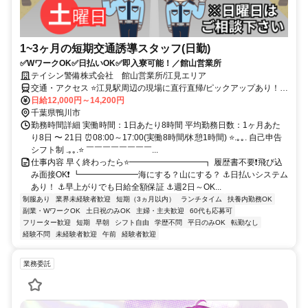
1~3ヶ月の短期交通誘導スタッフ(日勤)
✅WワークOK✅日払いOK✅即入寮可能！／館山営業所
テイシン警備株式会社 館山営業所/江見エリア
交通・アクセス ⭐江見駅周辺の現場に直行直帰/ピックアップあり！移
動の心配は不要です♪
日給12,000円～14,200円
千葉県鴨川市
勤務時間詳細 実働時間：1日あたり8時間 平均勤務日数：1ヶ月あた
り8日 〜 21日 ⏰08:00～17:00(実働8時間/休憩1時間) ⭐.｡｡. 自己申告
シフト制 .｡｡.⭐ ￣￣￣￣￣￣￣￣...
仕事内容 早く終わったら⭐━━━━━━━━━┓ 履歴書不要❗飛び込
み面接OK❗ ┗━━━━━━━海にする？山にする？ ⚓日払いシステム
あり！ ⚓早上がりでも日給全額保証 ⚓週2日～OK...
制服あり
業界未経験者歓迎
短期（3ヵ月以内）
ランチタイム
扶養内勤務OK
副業・WワークOK
土日祝のみOK
主婦・主夫歓迎
60代も応募可
フリーター歓迎
短期
早朝
シフト自由
学歴不問
平日のみOK
転勤なし
経験不問
未経験者歓迎
午前
経験者歓迎
業務委託