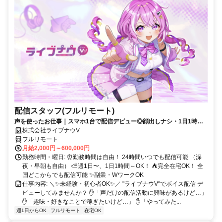
配信スタッフ(フルリモート)
声を使ったお仕事｜スマホ1台で配信デビュー◎顔出しナシ・1日1時間
～OK♪
株式会社ライブナウV
フルリモート
月給2,000円～600,000円
勤務時間・曜日: ⏰勤務時間は自由！ 24時間いつでも配信可能 （深
夜・早朝も自由） ⛅週1日〜、1日1時間～OK！ ⛺完全在宅OK！ 全
国どこからでも配信可能 ✨副業・WワークOK
仕事内容: ＼✨未経験・初心者OK✨／ "ライブナウV"でボイス配信 デ
ビューしてみませんか？ ✋「声だけの配信活動に興味があるけど…」
✋「趣味・好きなことで稼ぎたいけど…」 ✋「やってみた...
週1日からOK
フルリモート
在宅OK