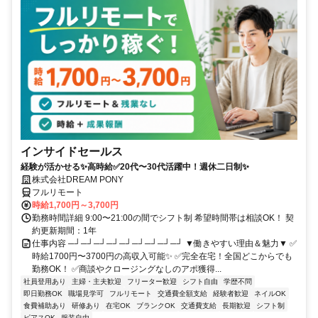
インサイドセールス
経験が活かせる✨高時給✅20代〜30代活躍中！週休二日制✨
株式会社DREAM PONY
フルリモート
時給1,700円～3,700円
勤務時間詳細 9:00〜21:00の間でシフト制 希望時間帯は相談OK！ 契
約更新期間：1年
仕事内容 ─┘─┘─┘─┘─┘─┘─┘─┘─┘ ▼働きやすい理由＆魅力▼ ✅
時給1700円〜3700円の高収入可能✨ ✅完全在宅！全国どこからでも
勤務OK！ ✅商談やクロージングなしのアポ獲得...
社員登用あり
主婦・主夫歓迎
フリーター歓迎
シフト自由
学歴不問
即日勤務OK
職場見学可
フルリモート
交通費全額支給
経験者歓迎
ネイルOK
食費補助あり
研修あり
在宅OK
ブランクOK
交通費支給
長期歓迎
シフト制
ピアスOK
服装自由