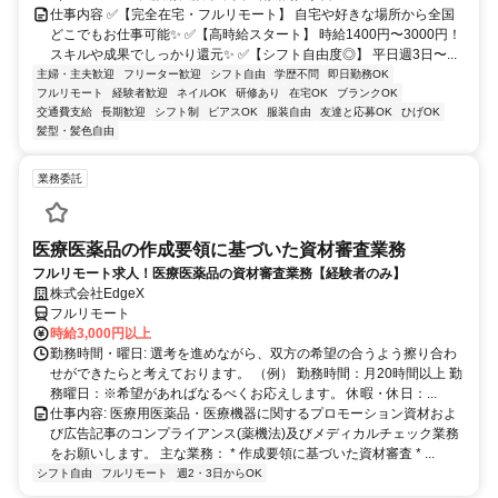
仕事内容 ✅【完全在宅・フルリモート】 自宅や好きな場所から全国
どこでもお仕事可能✨ ✅【高時給スタート】 時給1400円〜3000円！
スキルや成果でしっかり還元✨ ✅【シフト自由度◎】 平日週3日〜...
主婦・主夫歓迎
フリーター歓迎
シフト自由
学歴不問
即日勤務OK
フルリモート
経験者歓迎
ネイルOK
研修あり
在宅OK
ブランクOK
交通費支給
長期歓迎
シフト制
ピアスOK
服装自由
友達と応募OK
ひげOK
髪型・髪色自由
業務委託
医療医薬品の作成要領に基づいた資材審査業務
フルリモート求人！医療医薬品の資材審査業務【経験者のみ】
株式会社EdgeX
フルリモート
時給3,000円以上
勤務時間・曜日: 選考を進めながら、双方の希望の合うよう擦り合わ
せができたらと考えております。 （例） 勤務時間：月20時間以上 勤
務曜日：※希望があればなるべくお応えします。 休暇・休日：...
仕事内容: 医療用医薬品・医療機器に関するプロモーション資材およ
び広告記事のコンプライアンス(薬機法)及びメディカルチェック業務
をお願いします。 主な業務： * 作成要領に基づいた資材審査 * ...
シフト自由
フルリモート
週2・3日からOK