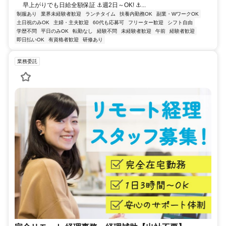
早上がりでも日給全額保証 ⚓週2日～OK! ⚓...
制服あり
業界未経験者歓迎
ランチタイム
扶養内勤務OK
副業・WワークOK
土日祝のみOK
主婦・主夫歓迎
60代も応募可
フリーター歓迎
シフト自由
学歴不問
平日のみOK
転勤なし
経験不問
未経験者歓迎
午前
経験者歓迎
即日払いOK
有資格者歓迎
研修あり
業務委託