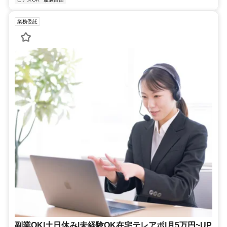
業務委託
副業OK|土日休み|未経験OK在宅テレアポ|月5万円~UP