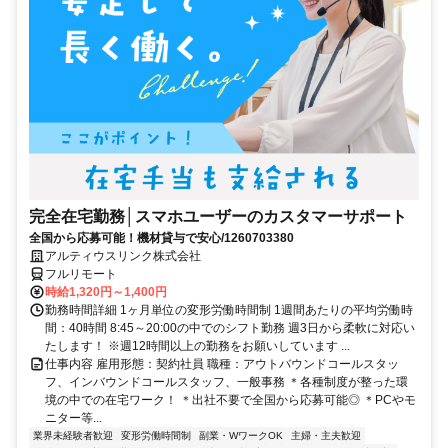
完全在宅勤務│スマホユーザーのカスタマーサポート
全国から応募可能！機材貸与で安心/1260703380
アルティウスリンク株式会社
フルリモート
時給1,320円～1,400円
勤務時間詳細 1ヶ月単位の変形労働時間制 1週間あたりの平均労働時
間：40時間 8:45～20:00の中でのシフト勤務 週3日から柔軟に対応い
たします！ ※週12時間以上の勤務をお願いしています ...
仕事内容 雇用形態：契約社員 職種：アウトバウンドコールスタッ
フ、インバウンドコールスタッフ、一般事務 ＊各種制度が整った環
境の中での在宅ワーク！ ＊出社不要で全国から応募可能◎ ＊PCやモ
ニター等...
業界未経験者歓迎
変形労働時間制
副業・WワークOK
主婦・主夫歓迎