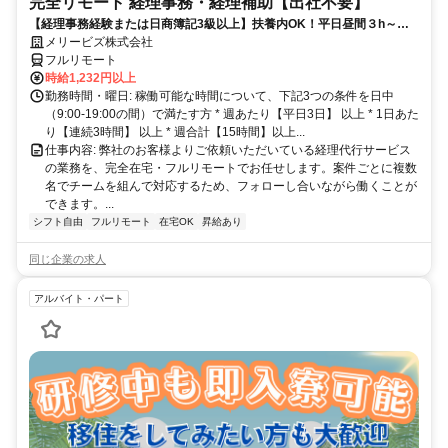
完全リモート 経理事務・経理補助【出社不要】
【経理事務経験または日商簿記3級以上】扶養内OK！平日昼間３h～。
完全在宅で育児・介護中の方も大歓迎♪
メリービズ株式会社
フルリモート
時給1,232円以上
勤務時間・曜日: 稼働可能な時間について、下記3つの条件を日中
（9:00-19:00の間）で満たす方 * 週あたり【平日3日】 以上 * 1日あた
り【連続3時間】 以上 * 週合計【15時間】以上...
仕事内容: 弊社のお客様よりご依頼いただいている経理代行サービス
の業務を、完全在宅・フルリモートでお任せします。案件ごとに複数
名でチームを組んで対応するため、フォローし合いながら働くことが
できます。...
シフト自由
フルリモート
在宅OK
昇給あり
同じ企業の求人
アルバイト・パート