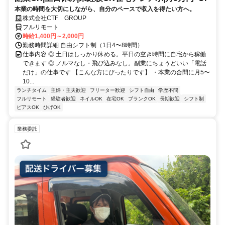
本業の時間を大切にしながら、自分のペースで収入を得たい方へ。
株式会社CTF GROUP
フルリモート
時給1,400円～2,000円
勤務時間詳細 自由シフト制（1日4〜8時間）
仕事内容 ◎ 土日はしっかり休める。平日の空き時間に自宅から稼働
できます ◎ ノルマなし・飛び込みなし。副業にちょうどいい「電話
だけ」の仕事です 【こんな方にぴったりです】 ・本業の合間に月5〜
10...
ランチタイム
主婦・主夫歓迎
フリーター歓迎
シフト自由
学歴不問
フルリモート
経験者歓迎
ネイルOK
在宅OK
ブランクOK
長期歓迎
シフト制
ピアスOK
ひげOK
業務委託