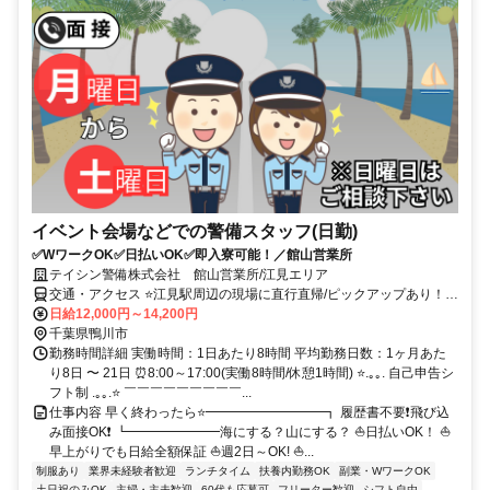
イベント会場などでの警備スタッフ(日勤)
✅WワークOK✅日払いOK✅即入寮可能！／館山営業所
テイシン警備株式会社 館山営業所/江見エリア
交通・アクセス ⭐江見駅周辺の現場に直行直帰/ピックアップあり！移
動の心配は不要です♪
日給12,000円～14,200円
千葉県鴨川市
勤務時間詳細 実働時間：1日あたり8時間 平均勤務日数：1ヶ月あた
り8日 〜 21日 ⏰8:00～17:00(実働8時間/休憩1時間) ⭐.｡｡. 自己申告シ
フト制 .｡｡.⭐ ￣￣￣￣￣￣￣￣￣...
仕事内容 早く終わったら⭐━━━━━━━━━┓ 履歴書不要❗飛び込
み面接OK❗ ┗━━━━━━━海にする？山にする？ ⛵日払いOK！ ⛵
早上がりでも日給全額保証 ⛵週2日～OK! ⛵...
制服あり
業界未経験者歓迎
ランチタイム
扶養内勤務OK
副業・WワークOK
土日祝のみOK
主婦・主夫歓迎
60代も応募可
フリーター歓迎
シフト自由