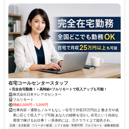
在宅コールセンタースタッフ
＜完全在宅勤務！＞高時給×フルリモートで収入アップも可能！
株式会社日本テレアポセンター
フルリモート
時給2,000円～3,000円
仕事内容 ✅通勤もノルマもなし ✅在宅で月収25万円以上 働き方や成
果に応じて収入アップ可能 あなたの経験を活かし 在宅という自由な
環境で稼げるお仕事！ ✅具体的には... ①クラウド上で提供され...
主婦・主夫歓迎
フリーター歓迎
シフト自由
学歴不問
フルリモート
経験者歓迎