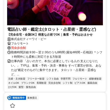
電話占い師・鑑定士(タロット・占星術・霊感など)
【完全在宅・全国OK】得意な占術でOK｜集客・予約はおまかせ
株式会社ティーワイ・ピー
フルリモート
完全歩合制
勤務時間詳細 9:00～翌２:00のうち8時間 (最短4時間～応相談) ＊シフ
ト時間外にも柔軟に対応できる方歓迎
仕事内容 「占いの力で、本当に必要としている人の 支えになりた
い。」 TYPは、集客・予約・決済・事務を すべて運営が担当。 あな
たは“鑑定そのもの”に集中できます。 タロット・占星術・霊感な
ど、...
主婦・主夫歓迎
フリーター歓迎
シフト自由
学歴不問
フルリモート
経験者歓迎
ネイルOK
ブランクOK
長期歓迎
完全歩合制
シフト制
ピアスOK
服装自由
ひげOK
髪型・髪色自由
業務委託