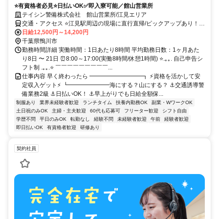
⭐有資格者必見⭐日払いOK✅即入寮可能／館山営業所
テイシン警備株式会社 館山営業所/江見エリア
交通・アクセス ⭐江見駅周辺の現場に直行直帰/ピックアップあり！移
動の心配は不要です♪
日給12,500円～14,200円
千葉県鴨川市
勤務時間詳細 実働時間：1日あたり8時間 平均勤務日数：1ヶ月あた
り8日 〜 21日 ⏰8:00～17:00(実働8時間/休憩1時間) ⭐.｡｡. 自己申告シ
フト制 .｡｡.⭐ ￣￣￣￣￣￣￣￣￣...
仕事内容 早く終わったら ━━━━━━━━━┓ ⚡資格を活かして安
定収入ゲット⚡ ┗━━━━━━━海にする？山にする？ ⚓交通誘導警
備業務2級 ⚓日払いOK！ ⚓早上がりでも日給全額保...
制服あり
業界未経験者歓迎
ランチタイム
扶養内勤務OK
副業・WワークOK
土日祝のみOK
主婦・主夫歓迎
60代も応募可
フリーター歓迎
シフト自由
学歴不問
平日のみOK
転勤なし
経験不問
未経験者歓迎
午前
経験者歓迎
即日払いOK
有資格者歓迎
研修あり
契約社員