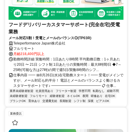
フードデリバリーカスタマーサポート(完全在宅)受電
業務
メール対応5割！受電とメールのバランス◎(TP03R)
Teleperformance Japan株式会社
フルリモート
月給218,400円以上
勤務時間詳細 実働時間：1日あたり8時間 平均勤務日数：1ヶ月あた
り20日 〜 21日 シフト制 1日あたりの実働時間：最大8時間/日 ◆7～
25時(可能な方は27時)の間で週5日/実働8時間のシフ...
仕事内容 ━━ 📅8月26日(水)在宅勤務スタート！━━ 受電がメインで
すが、メール対応も約半分！ 電話とメールのバランスよく働けるカ
スタマーサポートです♪ ━━━━━━━━━━━━━━ 📋 仕事...
業界未経験者歓迎
社員登用あり
フリーター歓迎
学歴不問
転勤なし
経験不問
未経験者歓迎
フルリモート
経験者歓迎
ネイルOK
夜間
研修あり
在宅OK
ブランクOK
育休あり
交通費支給
長期歓迎
シフト制
深夜
ピアスOK
業務委託