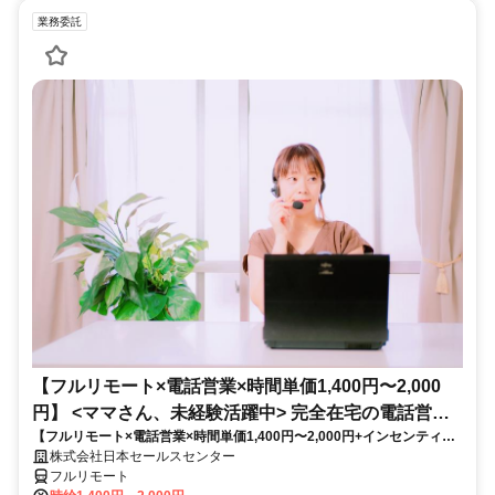
業務委託
【フルリモート×電話営業×時間単価1,400円〜2,000
円】 <ママさん、未経験活躍中> 完全在宅の電話営業
【フルリモート×電話営業×時間単価1,400円〜2,000円+インセンティブ
で家庭と仕事の両立を実現
あり】 ＜ママさん、未経験活躍中＞ 完全在宅の電話営業で家庭と仕事の
株式会社日本セールスセンター
両立を実現
フルリモート