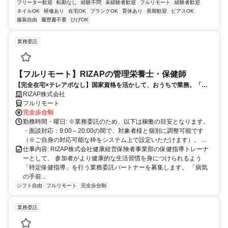
フリーター歓迎
転勤なし
経験不問
未経験者歓迎
フルリモート
経験者歓迎
ネイルOK
研修あり
在宅OK
ブランクOK
育休あり
長期歓迎
ピアスOK
服装自由
履歴書不要
ひげOK
業務委託
【フルリモート】RIZAPの管理栄養士・保健師
【完全在宅×テレアポなし】国家資格を活かして、おうちで業務。「も
う一つの安心」を。主婦・Wワーカー活躍中！「平日の日中だけ」「夕
RIZAP株式会社
方以降の数時間だけ」など、生活リズムに合わせた時間調整が可能で
フルリモート
す。1件ごとの成果報酬型だから、頑張った分だけ手応えのある収入
完全歩合制
に。充実のサポート体制で、安心の在宅ワークを始めませんか？
勤務時間・曜日: ※業務委託のため、以下は稼働の目安となります。
・面談対応：9:00～20:00の間で、対象者様と個別に調整可能です
（※ご自身の対応可能な枠をシステム上で設定いただけます）。 ...
仕事内容: RIZAP株式会社健康経営保険者事業部の保健指導トレーナ
ーとして、 参加者がより健康的な生活習慣を身につけられるよう
「特定保健指導」を行う業務委託パートナーを募集します。 「病気
の手前...
シフト自由
フルリモート
完全歩合制
業務委託