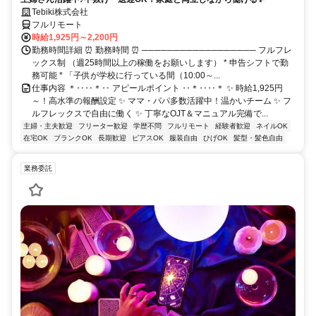
Tebiki株式会社
フルリモート
時給1,925円～2,200円
勤務時間詳細 ⏰ 勤務時間 ⏰ ────────────────── フルフレ
ックス制 （週25時間以上の稼働をお願いします） * 申告シフトで勤
務可能 * 「子供が学校に行っている間（10:00～...
仕事内容 ＊‥‥＊‥ アピールポイント ‥＊‥‥＊ ✨ 時給1,925円
～！高水準の報酬設定 ✨ ママ・パパ多数活躍中！温かいチーム ✨ フ
ルフレックスで自由に働く ✨ 丁寧なOJT＆マニュアル完備で...
主婦・主夫歓迎
フリーター歓迎
学歴不問
フルリモート
経験者歓迎
ネイルOK
在宅OK
ブランクOK
長期歓迎
ピアスOK
服装自由
ひげOK
髪型・髪色自由
業務委託