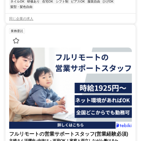
ネイルOK
研修あり
在宅OK
シフト制
ピアスOK
服装自由
ひげOK
髪型・髪色自由
同じ企業の求人
業務委託
フルリモートの営業サポートスタッフ(営業経験必須)
主婦さん活躍中♪中抜け・送迎OK！家庭と両立しながら働ける✨