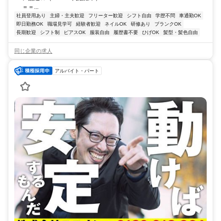
＝＝...
社員登用あり
主婦・主夫歓迎
フリーター歓迎
シフト自由
学歴不問
車通勤OK
即日勤務OK
職場見学可
経験者歓迎
ネイルOK
研修あり
ブランクOK
長期歓迎
シフト制
ピアスOK
服装自由
履歴書不要
ひげOK
髪型・髪色自由
同じ企業の求人
アルバイト・パート