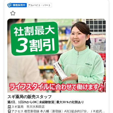
アルバイト・パート
スギ薬局の販売スタッフ
週2日、1日2hからOK│未経験歓迎│最大30％の社割あり
スギ薬局 市川大和田店
アクセス 都営新宿線 本八幡〔新宿線〕A3口徒歩約17分、ＪＲ総武本