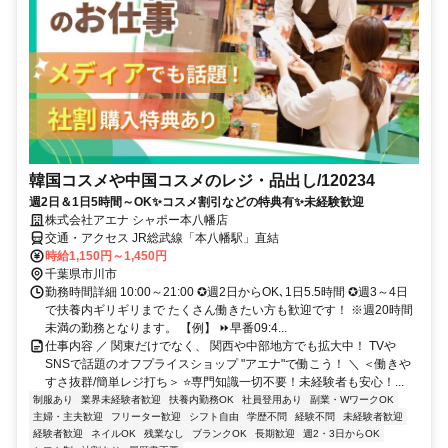
韓国コスメや中国コスメのレジ・品出し/120234
週2日＆1日5時間～OK✨コスメ割引などの特典有✨未経験歓迎
株式会社アエナ シャポー本八幡店
交通・アクセス JR総武線「本八幡駅」直結
時給1,150円～1,450円
千葉県市川市
勤務時間詳細 10:00～21:00 ✪週2日からOK､1日5.5時間 ✪週3～4日
で扶養内ギリギリまで たくさん働きたい方も歓迎です！ ※週20時間
未満の勤務となります。 【例】 ⏩早番09:4...
仕事内容 ／ 関東だけでなく、 関西や中部地方でも拡大中！ TVや
SNSで話題のオフプライスショップ "アエナ"で働こう！ ＼ ＜働きや
すさ抜群/簡単レジ打ち＞ ⭐専門知識一切不要！未経験者も安心！...
制服あり
業界未経験者歓迎
扶養内勤務OK
社員登用あり
副業・WワークOK
主婦・主夫歓迎
フリーター歓迎
シフト自由
学歴不問
経験不問
未経験者歓迎
経験者歓迎
ネイルOK
残業なし
ブランクOK
長期歓迎
週2・3日からOK