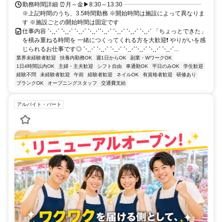
勤務時間詳細 ⏰月～金▶8:30～13:30 ┈┈┈┈┈┈┈┈┈┈┈┈┈
※上記時間のうち、3.5時間勤務 ※開始時間は施設によって異なりま
す ※施設ごとの開始時間は固定です
仕事内容 ⋱⋰ ⋱⋰ ⋱⋰ ⋱⋰⋱⋰ ⋱⋰ ⋱⋰ ⋱⋰ 「ちょっとできた」
を積み重ねる時間を 一緒につくってくれる方を大歓迎❗ やりがいを感
じられるお仕事です◎ ⋱⋰ ⋱⋰ ⋱⋰ ⋱⋰⋱⋰ ⋱⋰ ⋱⋰...
業界未経験者歓迎
扶養内勤務OK
週1日からOK
副業・WワークOK
1日4時間以内OK
主婦・主夫歓迎
シフト自由
車通勤OK
平日のみOK
学生歓迎
経験不問
未経験者歓迎
午前
経験者歓迎
ネイルOK
有資格者歓迎
研修あり
ブランクOK
オープニングスタッフ
交通費支給
アルバイト・パート