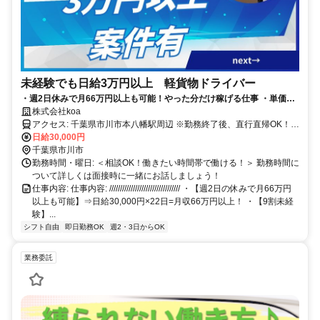
未経験でも日給3万円以上 軽貨物ドライバー
・週2日休みで月66万円以上も可能！やった分だけ稼げる仕事 ・単価
180円×180個＝日給32,400円！月収80万円超えも目指せる ・未経験歓
株式会社koa
迎／週払いOK／直行直帰OK
アクセス: 千葉県市川市本八幡駅周辺 ※勤務終了後、直行直帰OK！
※車がない方向けにリース制度あり（休日は自家用車として使用
日給30,000円
OK！）
千葉県市川市
勤務時間・曜日: ＜相談OK！働きたい時間帯で働ける！＞ 勤務時間に
ついて詳しくは面接時に一緒にお話しましょう！
仕事内容: 仕事内容: ///////////////////////////////// ・【週2日の休みで月66万円
以上も可能】⇒日給30,000円×22日=月収66万円以上！ ・【9割未経
験】...
シフト自由
即日勤務OK
週2・3日からOK
業務委託