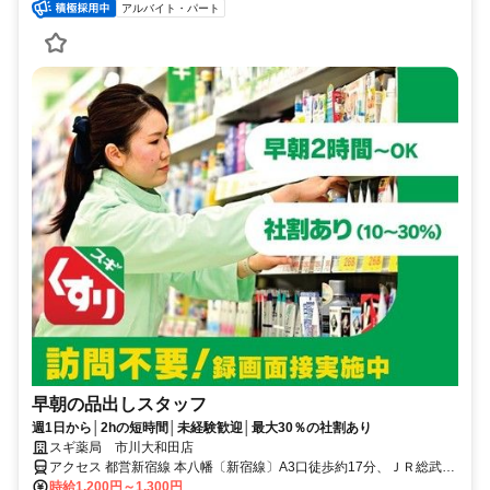
アルバイト・パート
早朝の品出しスタッフ
週1日から│2hの短時間│未経験歓迎│最大30％の社割あり
スギ薬局 市川大和田店
アクセス 都営新宿線 本八幡〔新宿線〕A3口徒歩約17分、ＪＲ総武本
線 本八幡〔ＪＲ〕南口徒歩約19分、京成本線 京成八幡出口2徒歩約
時給1,200円～1,300円