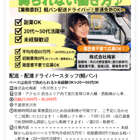
配送・配達ドライバースタッフ(軽バン)
ペースは自分で決められる✨未経験OK✨20〜50代OK
株式会社梅家 <市川市エリア>
交通・アクセス 担当エリア内で直行直帰◎本八幡・西船橋から車
15〜20分、船橋・新鎌ケ谷から20〜25分。
日給23,000円～36,000円
千葉県市川市
勤務時間詳細 業務委託のため自由勤務が可能です。 ご予定に合わせ
てご就業いただけます！ ＜勤務シフト例＞ ・7:00~21:00 （自己裁量
で休憩時間も調節しながら勤務できます） ✅週2日～勤務可...
仕事内容 ＝＝＝＝＝＝＝＝＝＝＝＝＝＝＝＝＝＝＝＝＝＝＝＝ 未経
験から自分のペースで平均月収60万円可！ 初期費用0円で始める軽バ
ン配送★（20〜50代活躍中） ＝＝＝＝＝＝＝＝＝＝＝＝＝＝＝＝＝