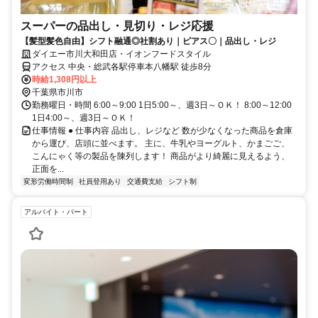
スーパーの品出し・見切り・レジ応援
【髪型髪色自由】シフト融通◎社割あり｜ピアス〇｜品出し・レジ
ダイエー市川大和田店・イオンフードスタイル
アクセス 中央・総武各駅停車本八幡駅 徒歩8分
時給1,308円以上
千葉県市川市
勤務曜日・時間 6:00～9:00 1日5:00～、週3日～ＯＫ！ 8:00～12:00
1日4:00～、週3日～ＯＫ！
仕事情報 ● 仕事内容 品出し、レジなど 数が少なくなった商品を倉庫
から運び、店頭に並べます。 主に、牛乳やヨーグルト、かまごご、
こんにゃく等の製品を陳列します！ 商品がより綺麗に見えるよう、
正面を...
変形労働時間制
社員登用あり
交通費支給
シフト制
アルバイト・パート