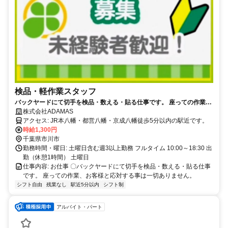
検品・軽作業スタッフ
バックヤードにて切手を検品・数える・貼る仕事です。 座っての作業、
お客様と応対する事は一切ありません。
株式会社ADAMAS
アクセス: JR本八幡・都営八幡・京成八幡徒歩5分以内の駅近です。
時給1,300円
千葉県市川市
勤務時間・曜日: 土曜日含む週3以上勤務 フルタイム 10:00～18:30 出
勤（休憩1時間） 土曜日
仕事内容: お仕事 〇バックヤードにて切手を検品・数える・貼る仕事
です。 座っての作業、お客様と応対する事は一切ありません。
シフト自由
残業なし
駅近5分以内
シフト制
アルバイト・パート