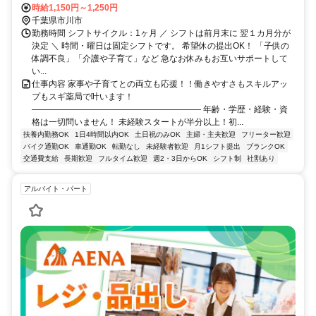
線 本八幡〔ＪＲ〕南口徒歩約19分、京成本線 京成八幡出口2徒歩約
時給1,150円～1,250円
22分
千葉県市川市
勤務時間 シフトサイクル：1ヶ月 ／ シフトは前月末に 翌１カ月分が
決定 ＼ 時間・曜日は固定シフトです。 希望休の提出OK！ 「子供の
体調不良」「介護や子育て」など 急なお休みもお互いサポートして
い...
仕事内容 家事や子育てとの両立も応援！！働きやすさもスキルアッ
プもスギ薬局で叶います！
―――――――――――――――――――― 年齢・学歴・経験・資
格は一切問いません！ 未経験スタートが半分以上！初...
扶養内勤務OK
1日4時間以内OK
土日祝のみOK
主婦・主夫歓迎
フリーター歓迎
バイク通勤OK
車通勤OK
転勤なし
未経験者歓迎
月1シフト提出
ブランクOK
交通費支給
長期歓迎
フルタイム歓迎
週2・3日からOK
シフト制
社割あり
アルバイト・パート