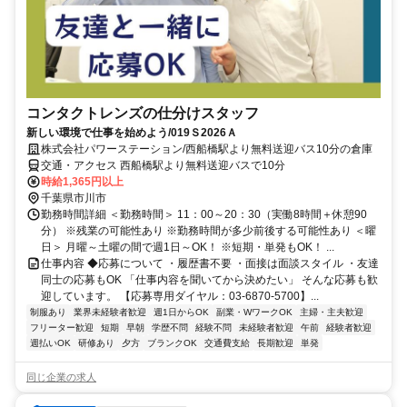
コンタクトレンズの仕分けスタッフ
新しい環境で仕事を始めよう/019Ｓ2026Ａ
株式会社パワーステーション/西船橋駅より無料送迎バス10分の倉庫
交通・アクセス 西船橋駅より無料送迎バスで10分
時給1,365円以上
千葉県市川市
勤務時間詳細 ＜勤務時間＞ 11：00～20：30（実働8時間＋休憩90
分） ※残業の可能性あり ※勤務時間が多少前後する可能性あり ＜曜
日＞ 月曜～土曜の間で週1日～OK！ ※短期・単発もOK！ ...
仕事内容 ◆応募について ・履歴書不要 ・面接は面談スタイル ・友達
同士の応募もOK 「仕事内容を聞いてから決めたい」 そんな応募も歓
迎しています。 【応募専用ダイヤル：03-6870-5700】...
制服あり
業界未経験者歓迎
週1日からOK
副業・WワークOK
主婦・主夫歓迎
フリーター歓迎
短期
早朝
学歴不問
経験不問
未経験者歓迎
午前
経験者歓迎
週払いOK
研修あり
夕方
ブランクOK
交通費支給
長期歓迎
単発
同じ企業の求人