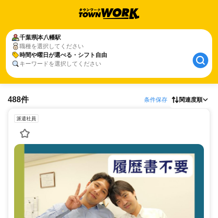
千葉県
本八幡駅
職種を選択してください
時間や曜日が選べる・シフト自由
キーワードを選択してください
488件
条件保存
関連度順
派遣社員