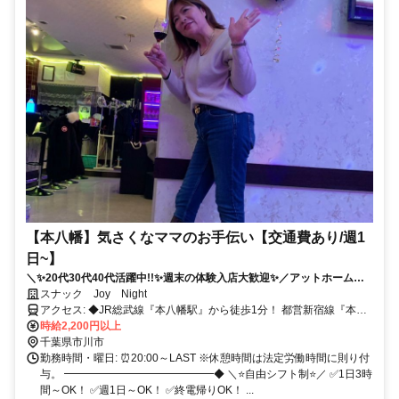
【本八幡】気さくなママのお手伝い【交通費あり/週1
日~】
＼✨20代30代40代活躍中!!✨週末の体験入店大歓迎✨／アットホームで
温かいラウンジ風スナック♪✅ノルマや競争は一切なし！✅週1日だけの
スナック Joy Night
お手伝いでも大歓迎！夜のスキマ時間を楽しく有効活用しませんか
アクセス: ◆JR総武線『本八幡駅』から徒歩1分！ 都営新宿線『本八
(„ᵕᴗᵕ„)
幡駅』からも好アクセス♪ さらに京成線『京成八幡駅』からも徒歩圏
時給2,200円以上
内！ 駅チカで各線からアクセス良好◎ 学校・仕事、お出かけ帰りに
千葉県市川市
寄り道感覚で出勤も♪ 市川駅・下総中山駅・西船橋駅など 総武線沿線
勤務時間・曜日: ⏰20:00～LAST ※休憩時間は法定労働時間に則り付
からも通勤ラクラク！ さらに船橋駅・津田沼駅方面からも 電車1本で
与。 ━━━━━━━━━━━━━━◆ ＼⭐自由シフト制⭐／ ✅1日3時
らくらくアクセス◎
間～OK！ ✅週1日～OK！ ✅終電帰りOK！ ...