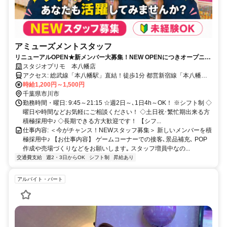
アミューズメントスタッフ
リニューアルOPEN★新メンバー大募集！NEW OPENにつきオープニン
グスタッフ大募集！生まれ変わるお店で一緒にスタートしよう！
スタジオプリモ 本八幡店
アクセス: 総武線「本八幡駅」直結！徒歩1分 都営新宿線「本八幡
駅」からも徒歩3分（連絡通路があるので雨でも傘要らずです！） ★
時給1,200円～1,500円
アクセス抜群で通勤に便利です♪
千葉県市川市
勤務時間・曜日: 9:45～21:15 ☆週2日～､1日4h～OK！ ※シフト制 ◇
曜日や時間などお気軽にご相談ください！ ◇土日祝･繁忙期出来る方
積極採用中♪ ◇長期できる方大歓迎です！ 【シフ...
仕事内容: ＜今がチャンス！NEWスタッフ募集＞ 新しいメンバーを積
極採用中♪ 【お仕事内容】 ゲームコーナーでの接客､景品補充､ POP
作成や売場づくりなどをお願いします｡ スタッフ増員中なの...
交通費支給
週2・3日からOK
シフト制
昇給あり
アルバイト・パート