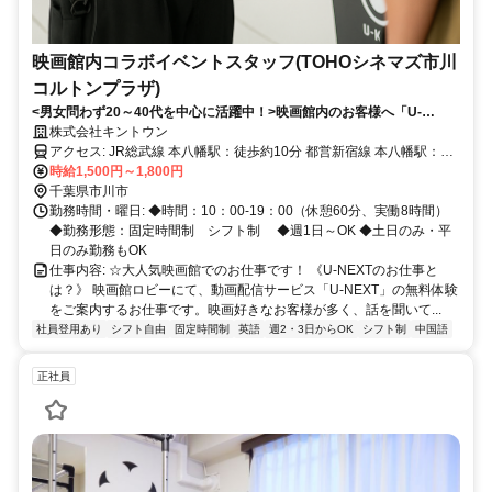
映画館内コラボイベントスタッフ(TOHOシネマズ市川
コルトンプラザ)
<男女問わず20～40代を中心に活躍中！>映画館内のお客様へ「U-
NEXT」の無料体験をご案内。高時給＋インセンティブでしっかり稼い
株式会社キントウン
でプライベートも充実！！
アクセス: JR総武線 本八幡駅：徒歩約10分 都営新宿線 本八幡駅：徒
時給1,500円～1,800円
歩約10分 京成線 鬼越駅：徒歩約6分
千葉県市川市
勤務時間・曜日: ◆時間：10：00-19：00（休憩60分、実働8時間）
◆勤務形態：固定時間制 シフト制 ◆週1日～OK ◆土日のみ・平
日のみ勤務もOK
仕事内容: ☆大人気映画館でのお仕事です！ 《U-NEXTのお仕事と
は？》 映画館ロビーにて、動画配信サービス「U-NEXT」の無料体験
をご案内するお仕事です。映画好きなお客様が多く、話を聞いて...
社員登用あり
シフト自由
固定時間制
英語
週2・3日からOK
シフト制
中国語
正社員