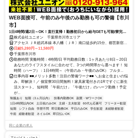
WEB面接可、午前のみ午後のみ勤務も可の警備【市川
市】
1日4時間/週2日～OK！直行直帰！勤務初日から給与GETも可能/寮完備
＆携帯貸与♪
株式会社ユニオン 千葉県市川市エリア
アクセス ＪＲ総武本線 本八幡〔ＪＲ〕南口徒歩約15分、都営新宿線
本八幡〔新宿線〕A2口徒歩約17分、京成本線 鬼越徒歩約17分 千葉県
日給5,280円～11,580円
市川市エリア（市川駅、市川大野駅、市川塩浜駅、市川真間駅、大町
千葉県市川市
駅、鬼越駅、北国分駅等）
勤務時間 実働時間：4時間/日 平均勤務日数：1ヶ月あたり8日～20日
あなたのライフスタイルに合わせて、3つの時間帯から選べます！ 短
時間（ハーフ）：1日4時間～（午前のみ・午後のみOK） フルタ...
仕事内容 ■■メリット多数！注目の警備ワーク■■ ＼お金と住まいの悩
み、即解決！／ 個室寮30日間無料！家具家電付きの1Rですぐに新生
活スタート。 短時間 「午前だけ」「午後だけ」のハーフ勤務！予定
が...
制服あり
短期（3ヵ月以内）
扶養内勤務OK
副業・WワークOK
1日4時間以内OK
土日祝のみOK
主婦・主夫歓迎
60代も応募可
フリーター歓迎
短期
シフト自由
学歴不問
即日勤務OK
平日のみOK
学生歓迎
未経験者歓迎
午前
経験者歓迎
ネイルOK
即日払いOK
同じ企業の求人
アルバイト・パート