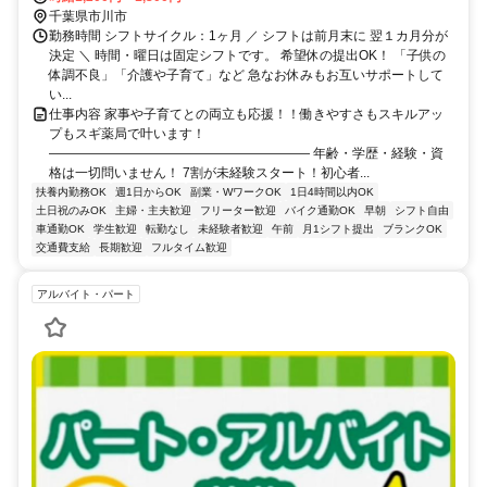
22分
千葉県市川市
勤務時間 シフトサイクル：1ヶ月 ／ シフトは前月末に 翌１カ月分が
決定 ＼ 時間・曜日は固定シフトです。 希望休の提出OK！ 「子供の
体調不良」「介護や子育て」など 急なお休みもお互いサポートして
い...
仕事内容 家事や子育てとの両立も応援！！働きやすさもスキルアッ
プもスギ薬局で叶います！
―――――――――――――――――――― 年齢・学歴・経験・資
格は一切問いません！ 7割が未経験スタート！初心者...
扶養内勤務OK
週1日からOK
副業・WワークOK
1日4時間以内OK
土日祝のみOK
主婦・主夫歓迎
フリーター歓迎
バイク通勤OK
早朝
シフト自由
車通勤OK
学生歓迎
転勤なし
未経験者歓迎
午前
月1シフト提出
ブランクOK
交通費支給
長期歓迎
フルタイム歓迎
アルバイト・パート