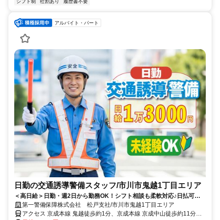
シフト制
社割あり
履歴書不要
アルバイト・パート
日勤の交通誘導警備スタッフ/市川市鬼越1丁目エリア
＜高日給＞日勤・週2日から勤務OK！シフト相談も柔軟対応♪日払可◎
未経験歓迎★
第一警備保障株式会社 松戸支社/市川市鬼越1丁目エリア
アクセス 京成本線 鬼越徒歩約1分、京成本線 京成中山徒歩約11分、