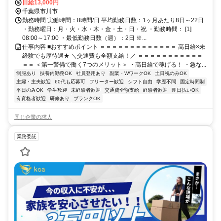
ＪＲ総武本線 下総中山北口徒歩約11分 直行直帰OK＊交通費全額支給
日給13,000円
＊
千葉県市川市
勤務時間 実働時間：8時間/日 平均勤務日数：1ヶ月あたり8日～22日
・勤務曜日：月・火・水・木・金・土・日・祝 ・勤務時間： [1]
08:00～17:00 ・最低勤務日数（週）：2日 ※...
仕事内容 ■おすすめポイント ＝＝＝＝＝＝＝＝＝＝＝＝＝ 高日給×未
経験でも厚待遇★ ＼交通費も全額支給！／ ＝＝＝＝＝＝＝＝＝＝＝
＝＝ ＜第一警備で働く7つのメリット＞ ・高日給で稼げる！ ・急な...
制服あり
扶養内勤務OK
社員登用あり
副業・WワークOK
土日祝のみOK
主婦・主夫歓迎
60代も応募可
フリーター歓迎
シフト自由
学歴不問
固定時間制
平日のみOK
学生歓迎
未経験者歓迎
交通費全額支給
経験者歓迎
即日払いOK
有資格者歓迎
研修あり
ブランクOK
同じ企業の求人
業務委託