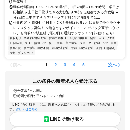
千葉県市川市
勤務時間詳細 9:00～21:30 ★週3日、1日4時間～OK ★時間・曜日は
応相談 ★土日祝日勤務できる方歓迎 ★9時から勤務できる方歓迎 ★
月2回自己申告できるフリーシフト制 (固定時間制では...
仕事内容 ＜週3日・1日4h～OK！未経験歓迎♪＞ 駅直結でラクラク★
レジスタッフ募集！ ＼働きやすいポイント！／ ✅パック商品中心で
レジも簡単♪ ✅駅直結で雨の日も通勤ラクラク！ ✅館内割引あり♪...
制服あり
業界未経験者歓迎
扶養内勤務OK
社員登用あり
副業・WワークOK
1日4時間以内OK
隔週シフト提出
主婦・主夫歓迎
フリーター歓迎
シフト自由
学歴不問
学生歓迎
経験不問
未経験者歓迎
午前
経験者歓迎
夜間
研修あり
夕方
ブランクOK
前へ
次へ
1
2
3
4
5
この条件の新着求人を受け取る
千葉県 / 本八幡駅
時間や曜日が選べる・シフト自由
「LINEで受け取る」では、新着求人のほか、おすすめ情報なども配信しま
す。
詳しくはこちら
LINEで受け取る