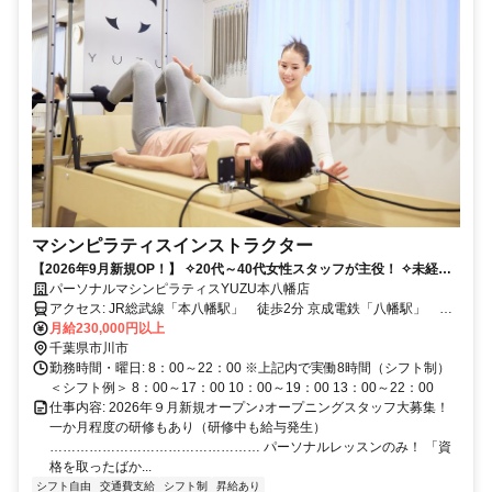
マシンピラティスインストラクター
【2026年9月新規OP！】 ✧20代～40代女性スタッフが主役！ ✧未経験
からピラティス指導者に！経験者はもちろん大歓迎！資格取得もしっか
パーソナルマシンピラティスYUZU本八幡店
りサポートします！「ピラティスが好きだけど、キラキラしたスタジオ
アクセス: JR総武線「本八幡駅」 徒歩2分 京成電鉄「八幡駅」 徒
は少し気後れしちゃう…」そんなあなたにこそ、落ち着いた雰囲気の当
歩５分
月給230,000円以上
スタジオで、お客様に寄り添うレッスンを提供しませんか？ブランクが
千葉県市川市
あっても大丈夫。あなたの「好き」と「学びたい意欲」を応援します。
勤務時間・曜日: 8：00～22：00 ※上記内で実働8時間（シフト制）
働きながら、心も身体も美しく。
＜シフト例＞ 8：00～17：00 10：00～19：00 13：00～22：00
仕事内容: 2026年９月新規オープン♪オープニングスタッフ大募集！
一か月程度の研修もあり（研修中も給与発生）
………………………………………… パーソナルレッスンのみ！ 「資
格を取ったばか...
シフト自由
交通費支給
シフト制
昇給あり