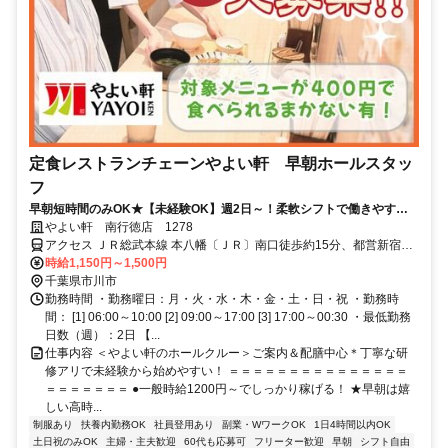
定食レストランチェーンやよい軒 早朝ホールスタッ
フ
早朝短時間のみOK★【未経験OK】週2日～！柔軟シフトで働きやす
い！学校・家事との両立◎＜オンライン面接実施中＞
やよい軒 南行徳店 1278
アクセス ＪＲ総武本線 本八幡〔ＪＲ〕南口徒歩約15分、都営新宿線
本八幡〔新宿線〕A2口徒歩約17分、京成本線 鬼越徒歩約17分 南行徳
時給1,150円～1,500円
駅南口より徒歩1分
千葉県市川市
勤務時間 ・勤務曜日：月・火・水・木・金・土・日・祝 ・勤務時
間： [1] 06:00～10:00 [2] 09:00～17:00 [3] 17:00～00:30 ・最低勤務
日数（週）：2日 【...
仕事内容 ＜やよい軒のホールクルー＞ご案内＆配膳中心＊丁寧な研
修アリで未経験から始めやすい！ ＝＝＝＝＝＝＝＝＝＝＝＝＝＝＝
＝＝＝＝＝＝＝ ●一般時給1200円～でしっかり稼げる！ ★早朝は嬉
しい高時...
制服あり
扶養内勤務OK
社員登用あり
副業・WワークOK
1日4時間以内OK
土日祝のみOK
主婦・主夫歓迎
60代も応募可
フリーター歓迎
早朝
シフト自由