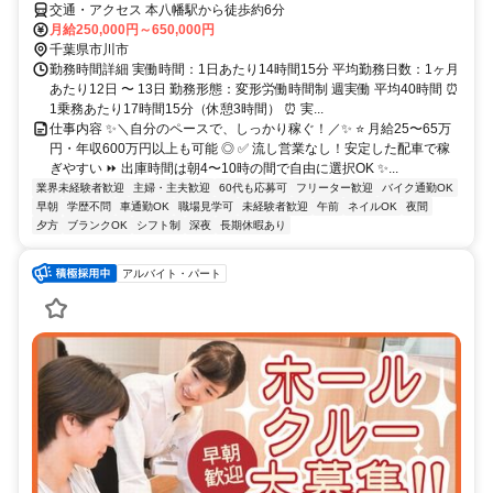
交通・アクセス 本八幡駅から徒歩約6分
月給250,000円～650,000円
千葉県市川市
勤務時間詳細 実働時間：1日あたり14時間15分 平均勤務日数：1ヶ月
あたり12日 〜 13日 勤務形態：変形労働時間制 週実働 平均40時間 ⏰
1乗務あたり17時間15分（休憩3時間） ⏰ 実...
仕事内容 ✨＼自分のペースで、しっかり稼ぐ！／✨ ⭐ 月給25〜65万
円・年収600万円以上も可能 ◎ ✅ 流し営業なし！安定した配車で稼
ぎやすい ⏩ 出庫時間は朝4〜10時の間で自由に選択OK ✨...
業界未経験者歓迎
主婦・主夫歓迎
60代も応募可
フリーター歓迎
バイク通勤OK
早朝
学歴不問
車通勤OK
職場見学可
未経験者歓迎
午前
ネイルOK
夜間
夕方
ブランクOK
シフト制
深夜
長期休暇あり
アルバイト・パート