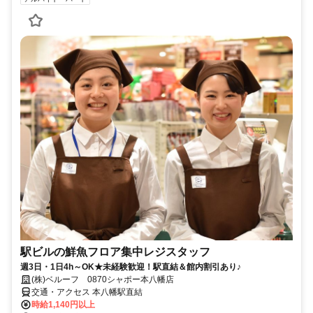
駅ビルの鮮魚フロア集中レジスタッフ
週3日・1日4h～OK★未経験歓迎！駅直結＆館内割引あり♪
(株)ベルーフ 0870シャポー本八幡店
交通・アクセス 本八幡駅直結
時給1,140円以上