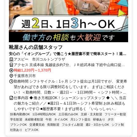
靴屋さんの店舗スタッフ
安心の「イオングループ」で働こう★履歴書不要で簡単スタート！週2
日～＆1日3h～ライフスタイルに合わせて無理なく勤務OK
アスビー 市川コルトンプラザ
アクセス 京成本線 鬼越徒歩約7分、ＪＲ総武本線 下総中山南口徒歩
約10分、ＪＲ総武本線 本八幡〔ＪＲ〕南口徒歩約14分 「鬼越」駅よ
時給1,220円～1,370円
り徒歩7分
千葉県市川市
勤務時間 シフトサイクル：1ヶ月 シフト提出は月1回ですが、 変更希
望があればできる限り調整対応をしています。 まずはご相談くださ
い！ ＜勤務時間、日数＞ ・週2日～ ・1日3時間～ ＜シフト時間＞...
仕事内容 ◆ 働き方相談OK！シューズショップスタッフ ◆ ＼＼ 当店
の魅力をご紹介／／ ■週2日～＆1日3h～シフト希望制 お休み相談も
しやすいです◎ ■履歴書不要！まずは明るく 「いらっしゃい...
扶養内勤務OK
1日4時間以内OK
土日祝のみOK
主婦・主夫歓迎
フリーター歓迎
学生歓迎
未経験者歓迎
午前
ネイルOK
月1シフト提出
研修あり
夕方
ブランクOK
交通費支給
長期歓迎
フルタイム歓迎
週2・3日からOK
シフト制
社割あり
ピアスOK