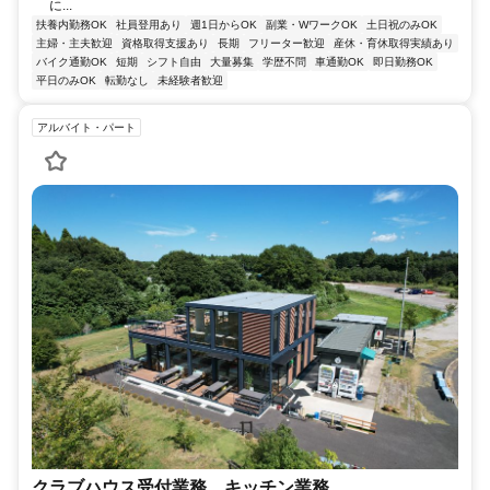
に...
扶養内勤務OK
社員登用あり
週1日からOK
副業・WワークOK
土日祝のみOK
主婦・主夫歓迎
資格取得支援あり
長期
フリーター歓迎
産休・育休取得実績あり
バイク通勤OK
短期
シフト自由
大量募集
学歴不問
車通勤OK
即日勤務OK
平日のみOK
転勤なし
未経験者歓迎
アルバイト・パート
クラブハウス受付業務、キッチン業務