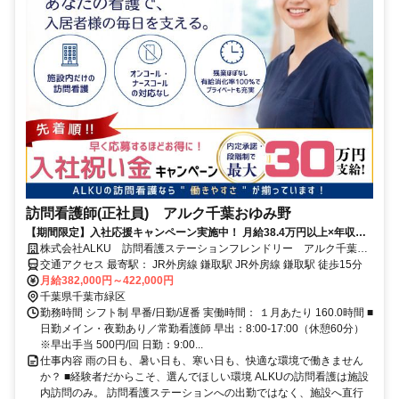
訪問看護師(正社員) アルク千葉おゆみ野
【期間限定】入社応援キャンペーン実施中！ 月給38.4万円以上×年収
510万円以上！オンコールなしで、この待遇！＜千葉市＞
株式会社ALKU 訪問看護ステーションフレンドリー アルク千葉お
ゆみ野
交通アクセス 最寄駅： JR外房線 鎌取駅 JR外房線 鎌取駅 徒歩15分
月給382,000円～422,000円
千葉県千葉市緑区
勤務時間 シフト制 早番/日勤/遅番 実働時間： １月あたり 160.0時間 ■
日勤メイン・夜勤あり／常勤看護師 早出：8:00-17:00（休憩60分）
※早出手当 500円/回 日勤：9:00...
仕事内容 雨の日も、暑い日も、寒い日も、快適な環境で働きません
か？ ■経験者だからこそ、選んでほしい環境 ALKUの訪問看護は施設
内訪問のみ。 訪問看護ステーションへの出勤ではなく、施設へ直行