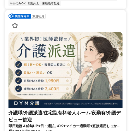
平日のみOK
転勤なし
未経験者歓迎
派遣社員
介護職/介護派遣/住宅型有料老人ホーム/夜勤有/介護デ
ビュー歓迎
即日勤務＆給与UP⭐️日・週払いOK⭐️マイカー通勤可⭐️直接雇用しっかり