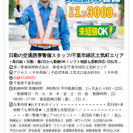
日勤の交通誘導警備スタッフ/千葉市緑区土気町エリア
＜高日給＞日勤・週2日から勤務OK！シフト相談も柔軟対応♪日払可◎
未経験歓迎★
第一警備保障株式会社 幕張本店/千葉市緑区土気町エリア
アクセス ＪＲ外房線/ＪＲ総武本線 土気北口徒歩約3分、ＪＲ外房線
大網徒歩約54分、ＪＲ外房線 大網徒歩約54分 直行直帰OK＊交通費
日給13,000円
全額支給＊
千葉県千葉市緑区
勤務時間 実働時間：8時間/日 平均勤務日数：1ヶ月あたり8日～22日
・勤務曜日：月・火・水・木・金・土・日・祝 ・勤務時間： [1]
08:00～17:00 ・最低勤務日数（週）：2日 ※...
仕事内容 ■おすすめポイント ＝＝＝＝＝＝＝＝＝＝＝＝＝ 高日給×未
経験でも厚待遇★ ＼交通費も全額支給！／ ＝＝＝＝＝＝＝＝＝＝＝
＝＝ ＜第一警備で働く7つのメリット＞ ・高日給で稼げる！ ・急な...
制服あり
扶養内勤務OK
社員登用あり
副業・WワークOK
土日祝のみOK
主婦・主夫歓迎
60代も応募可
フリーター歓迎
シフト自由
学歴不問
固定時間制
平日のみOK
学生歓迎
未経験者歓迎
交通費全額支給
経験者歓迎
即日払いOK