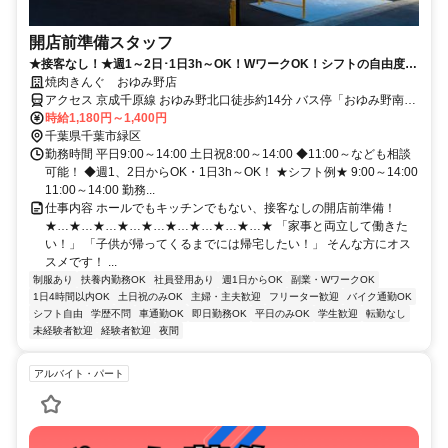
開店前準備スタッフ
★接客なし！★週1～2日･1日3h～OK！WワークOK！シフトの自由度の
高さが魅力！
焼肉きんぐ おゆみ野店
アクセス 京成千原線 おゆみ野北口徒歩約14分 バス停「おゆみ野南」
下車目の前
時給1,180円～1,400円
千葉県千葉市緑区
勤務時間 平日9:00～14:00 土日祝8:00～14:00 ◆11:00～なども相談
可能！ ◆週1、2日からOK・1日3h～OK！ ★シフト例★ 9:00～14:00
11:00～14:00 勤務...
仕事内容 ホールでもキッチンでもない、接客なしの開店前準備！
★…★…★…★…★…★…★…★…★…★ 「家事と両立して働きた
い！」 「子供が帰ってくるまでには帰宅したい！」 そんな方にオス
スメです！ ...
制服あり
扶養内勤務OK
社員登用あり
週1日からOK
副業・WワークOK
1日4時間以内OK
土日祝のみOK
主婦・主夫歓迎
フリーター歓迎
バイク通勤OK
シフト自由
学歴不問
車通勤OK
即日勤務OK
平日のみOK
学生歓迎
転勤なし
未経験者歓迎
経験者歓迎
夜間
アルバイト・パート