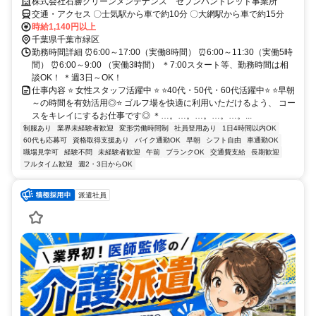
株式会社石勝グリーンメンテナンス セブンハンドレッド事業所
交通・アクセス 〇士気駅から車で約10分 〇大網駅から車で約15分
時給1,140円以上
千葉県千葉市緑区
勤務時間詳細 ⏰6:00～17:00（実働8時間） ⏰6:00～11:30（実働5時
間） ⏰6:00～9:00 （実働3時間） ＊7:00スタート等、勤務時間は相
談OK！ ＊週3日～OK！
仕事内容 ⭐ 女性スタッフ活躍中 ⭐ ⭐40代・50代・60代活躍中⭐ ⭐早朝
～の時間を有効活用◎⭐ ゴルフ場を快適に利用いただけるよう、 コー
スをキレイにするお仕事です◎ ＊…。…。…。…。…。...
制服あり
業界未経験者歓迎
変形労働時間制
社員登用あり
1日4時間以内OK
60代も応募可
資格取得支援あり
バイク通勤OK
早朝
シフト自由
車通勤OK
職場見学可
経験不問
未経験者歓迎
午前
ブランクOK
交通費支給
長期歓迎
フルタイム歓迎
週2・3日からOK
派遣社員