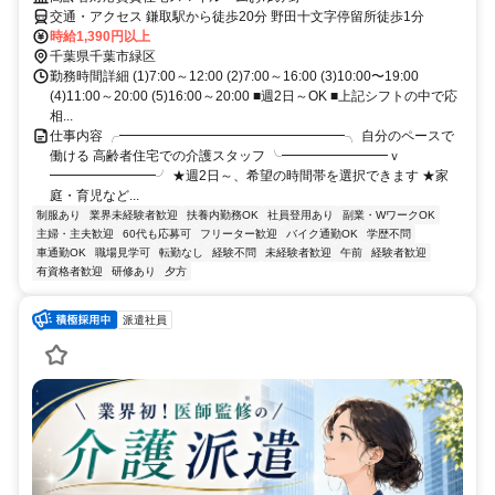
交通・アクセス 鎌取駅から徒歩20分 野田十文字停留所徒歩1分
時給1,390円以上
千葉県千葉市緑区
勤務時間詳細 (1)7:00～12:00 (2)7:00～16:00 (3)10:00〜19:00
(4)11:00～20:00 (5)16:00～20:00 ■週2日～OK ■上記シフトの中で応
相...
仕事内容 ╭━━━━━━━━━━━━━━━━━╮ 自分のペースで
働ける 高齢者住宅での介護スタッフ ╰━━━━━━━━ｖ
━━━━━━━━╯ ★週2日～、希望の時間帯を選択できます ★家
庭・育児など...
制服あり
業界未経験者歓迎
扶養内勤務OK
社員登用あり
副業・WワークOK
主婦・主夫歓迎
60代も応募可
フリーター歓迎
バイク通勤OK
学歴不問
車通勤OK
職場見学可
転勤なし
経験不問
未経験者歓迎
午前
経験者歓迎
有資格者歓迎
研修あり
夕方
派遣社員