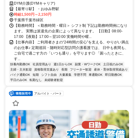
サポート＆シフト相談OK✨
DYM介護(DYMキャリア)
【最寄り駅】 ・おゆみ野駅
時給1,500円～2,150円
千葉県千葉市緑区
【勤務時間】 ＜勤務時間・曜日＞ シフト制 下記は勤務時間例になり
ます。 実際は派遣先の企業によって異なります。 【日勤】08:00-
17:00 【夜勤】17:00～翌10:00 実働時間や曜...
【仕事内容】 ご利用者さまの“24時間の安心”を支える、やりがい満点
のお仕事♪ 定期巡回・随時対応型訪問介護看護では、 日中も夜間も、
ご自宅で過ごす方の「いつも通り」を守ります◎ 「困ったときに、
す...
扶養内勤務OK
社員登用あり
週1日からOK
副業・WワークOK
土日祝のみOK
主婦・主夫歓迎
資格取得支援あり
長期
フリーター歓迎
産休・育休取得実績あり
バイク通勤OK
短期
シフト自由
大量募集
学歴不問
車通勤OK
即日勤務OK
平日のみOK
転勤なし
未経験者歓迎
アルバイト・パート