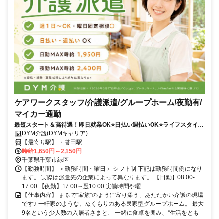
ケアワークスタッフ/介護派遣/グループホーム/夜勤有/
マイカー通勤
最短スタート＆高待遇！即日就業OK⭐️日払い週払いOK⭐️ライフスタイル
に合わせて柔軟シフト✨
DYM介護(DYMキャリア)
【最寄り駅】 ・誉田駅
時給1,650円～2,150円
千葉県千葉市緑区
【勤務時間】 ＜勤務時間・曜日＞ シフト制 下記は勤務時間例になり
ます。 実際は派遣先の企業によって異なります。 【日勤】08:00-
17:00 【夜勤】17:00～翌10:00 実働時間や曜...
【仕事内容】 まるで“家族”のように寄り添う、あたたかい介護の現場
です♪ 一軒家のような、ぬくもりのある民家型グループホーム。 最大
9名という少人数の入居者さまと、 一緒に食卓を囲み、“生活をとも