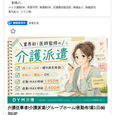
勤務の...
バイク通勤OK
学歴不問
車通勤OK
交通費全額支給
研修あり
制服貸与
賞与あり
シフト制
派遣社員
介護従事者/介護派遣/グループホーム/夜勤有/週1日/給
与UP