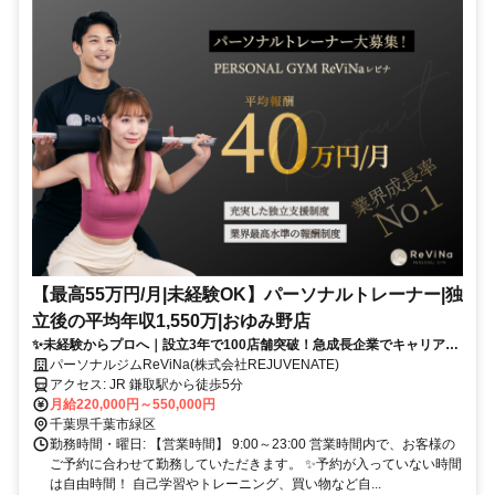
【最高55万円/月|未経験OK】パーソナルトレーナー|独
立後の平均年収1,550万|おゆみ野店
✨未経験からプロへ｜設立3年で100店舗突破！急成長企業でキャリアア
ップ
パーソナルジムReViNa(株式会社REJUVENATE)
アクセス: JR 鎌取駅から徒歩5分
月給220,000円～550,000円
千葉県千葉市緑区
勤務時間・曜日: 【営業時間】 9:00～23:00 営業時間内で、お客様の
ご予約に合わせて勤務していただきます。 ✨予約が入っていない時間
は自由時間！ 自己学習やトレーニング、買い物など自...