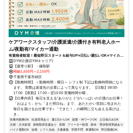
ケアワークスタッフ/介護派遣/介護付き有料老人ホー
ム/夜勤有/マイカー通勤
有資格者歓迎！最短即日スタート＆給与UP⭐️日払い週払いOK⭐️マイカー
通勤可＆希望シフト柔軟対応✨
DYM介護(DYMキャリア)
【最寄り駅】 ・鎌取駅
時給1,650円～2,150円
千葉県千葉市緑区
【勤務時間】 ＜勤務時間・曜日＞ シフト制 下記は勤務時間例になり
ます。 実際は派遣先の企業によって異なります。 【日勤】08:00-
17:00 【夜勤】17:00～翌10:00 実働時間や曜...
【仕事内容】 毎日を支える“ありがとう”がいっぱいの介護のお仕事！
「おはよう」から「また明日ね」まで、 あたたかい笑顔に包まれた
毎日を届けるお仕事です♪ 「できた！」の瞬間に立ち会える喜びは、
き...
扶養内勤務OK
社員登用あり
週1日からOK
副業・WワークOK
土日祝のみOK
主婦・主夫歓迎
資格取得支援あり
長期
フリーター歓迎
産休・育休取得実績あり
バイク通勤OK
短期
シフト自由
大量募集
学歴不問
車通勤OK
即日勤務OK