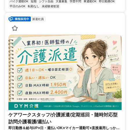
バイク通勤OK
短期
シフト自由
大量募集
学歴不問
車通勤OK
即日勤務OK
平日のみOK
転勤なし
未経験者歓迎
派遣社員
ケアワークスタッフ/介護派遣/定期巡回・随時対応型
訪問介護看護/週払い
即日勤務＆給与UP⭐️日・週払いOK⭐️マイカー通勤可⭐️直接雇用しっかり