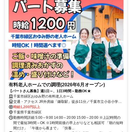
有料老人ホームでの調理(2026年6月オープン)
【パートさん募集】週1日～、1日3時間～勤務OK★
千葉市緑区おゆみ野の有料老人ホーム
交通・アクセス JR外房線「鎌取駅」徒歩11分／千葉市立小谷小学校
近く
時給1,200円以上
千葉県千葉市緑区
勤務時間詳細 5:00～9:00 14:00～20:00 15:00～20:00 ※上記時間の
間で最短3時間～OK ※1時間前後の早上がりなども相談可 「朝の短時
間だけ」 「午後から夜まで」 「扶養...