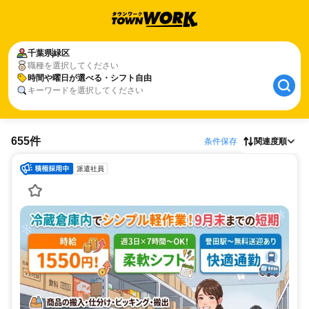
千葉県
緑区
職種を選択してください
時間や曜日が選べる・シフト自由
キーワードを選択してください
655件
条件保存
関連度順
派遣社員