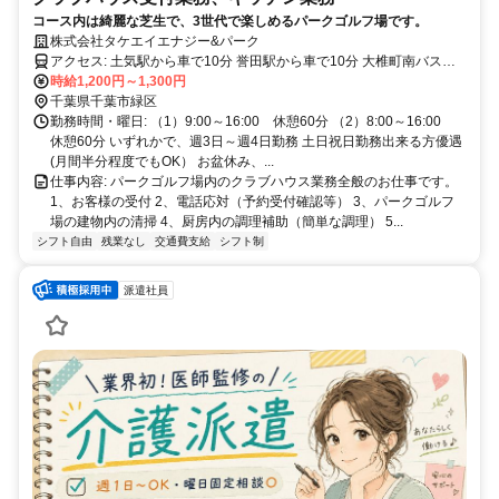
コース内は綺麗な芝生で、3世代で楽しめるパークゴルフ場です。
株式会社タケエイエナジー&パーク
アクセス: 土気駅から車で10分 誉田駅から車で10分 大椎町南バス停
から徒歩15分
時給1,200円～1,300円
千葉県千葉市緑区
勤務時間・曜日: （1）9:00～16:00 休憩60分 （2）8:00～16:00
休憩60分 いずれかで、週3日～週4日勤務 土日祝日勤務出来る方優遇
(月間半分程度でもOK） お盆休み、...
仕事内容: パークゴルフ場内のクラブハウス業務全般のお仕事です。
1、お客様の受付 2、電話応対（予約受付確認等） 3、パークゴルフ
場の建物内の清掃 4、厨房内の調理補助（簡単な調理） 5...
シフト自由
残業なし
交通費支給
シフト制
派遣社員