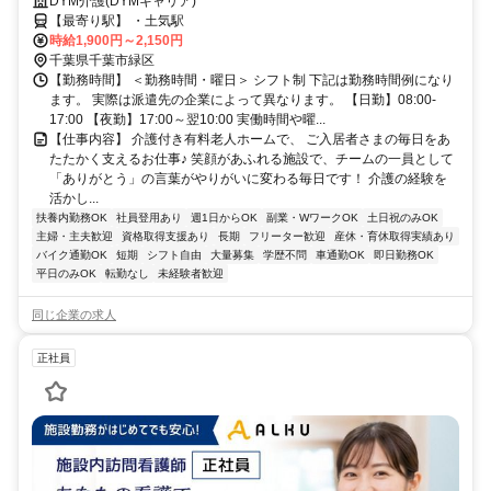
サポート＆シフト相談OK✨
DYM介護(DYMキャリア)
【最寄り駅】 ・土気駅
時給1,900円～2,150円
千葉県千葉市緑区
【勤務時間】 ＜勤務時間・曜日＞ シフト制 下記は勤務時間例になり
ます。 実際は派遣先の企業によって異なります。 【日勤】08:00-
17:00 【夜勤】17:00～翌10:00 実働時間や曜...
【仕事内容】 介護付き有料老人ホームで、 ご入居者さまの毎日をあ
たたかく支えるお仕事♪ 笑顔があふれる施設で、チームの一員として
「ありがとう」の言葉がやりがいに変わる毎日です！ 介護の経験を
活かし...
扶養内勤務OK
社員登用あり
週1日からOK
副業・WワークOK
土日祝のみOK
主婦・主夫歓迎
資格取得支援あり
長期
フリーター歓迎
産休・育休取得実績あり
バイク通勤OK
短期
シフト自由
大量募集
学歴不問
車通勤OK
即日勤務OK
平日のみOK
転勤なし
未経験者歓迎
同じ企業の求人
正社員