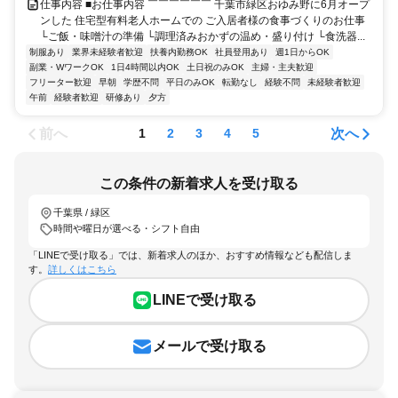
仕事内容 ■お仕事内容 ￣￣￣￣￣￣ 千葉市緑区おゆみ野に6月オープ
ンした 住宅型有料老人ホームでの ご入居者様の食事づくりのお仕事
└ご飯・味噌汁の準備 └調理済みおかずの温め・盛り付け └食洗器...
制服あり
業界未経験者歓迎
扶養内勤務OK
社員登用あり
週1日からOK
副業・WワークOK
1日4時間以内OK
土日祝のみOK
主婦・主夫歓迎
フリーター歓迎
早朝
学歴不問
平日のみOK
転勤なし
経験不問
未経験者歓迎
午前
経験者歓迎
研修あり
夕方
前へ
次へ
1
2
3
4
5
この条件の新着求人を受け取る
千葉県 / 緑区
時間や曜日が選べる・シフト自由
「LINEで受け取る」では、新着求人のほか、おすすめ情報なども配信しま
す。
詳しくはこちら
LINEで受け取る
メールで受け取る