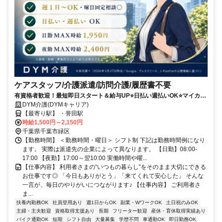
ケアスタッフ/介護派遣/訪問介護/履歴書不要
有資格者歓迎！最短即日スタート＆給与UP⭐️日払い週払いOK⭐️マイカー
通勤可＆希望シフト柔軟対応✨
DYM介護(DYMキャリア)
【最寄り駅】 ・誉田駅
時給1,500円～2,150円
千葉県千葉市緑区
【勤務時間】 ＜勤務時間・曜日＞ シフト制 下記は勤務時間例になり
ます。 実際は派遣先の企業によって異なります。 【日勤】08:00-
17:00 【夜勤】17:00～翌10:00 実働時間や曜...
【仕事内容】 利用者さまの“いつもの暮らし”をそのまま大切にできる
お仕事です◎ 「今日もありがとう」「来てくれて安心した」 そんな
一言が、毎日のやりがいにつながります♪ 【仕事内容】 ご利用者さ
ま...
扶養内勤務OK
社員登用あり
週1日からOK
副業・WワークOK
土日祝のみOK
主婦・主夫歓迎
資格取得支援あり
長期
フリーター歓迎
産休・育休取得実績あり
バイク通勤OK
短期
シフト自由
大量募集
学歴不問
車通勤OK
即日勤務OK