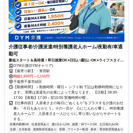
介護従事者/介護派遣/特別養護老人ホーム/夜勤有/車通
勤可
最短スタート＆高待遇！即日就業OK⭐️日払い週払いOK⭐️ライフスタイル
に合わせて柔軟シフト✨
DYM介護(DYMキャリア)
【最寄り駅】 ・誉田駅
時給1,900円～2,150円
千葉県千葉市緑区
【勤務時間】 ＜勤務時間・曜日＞ シフト制 下記は勤務時間例になり
ます。 実際は派遣先の企業によって異なります。 【日勤】08:00-
17:00 【夜勤】17:00～翌10:00 実働時間や曜...
【仕事内容】 入居者さまの毎日に“ぬくもり”をプラスする介護のお仕
事♪ 「今日もありがとう」その一言が、心にじんわり響く。 特別養護
老人ホームで、入居者さま一人ひとりに 寄り添いながらサポートを
する...
扶養内勤務OK
社員登用あり
週1日からOK
副業・WワークOK
土日祝のみOK
主婦・主夫歓迎
資格取得支援あり
長期
フリーター歓迎
産休・育休取得実績あり