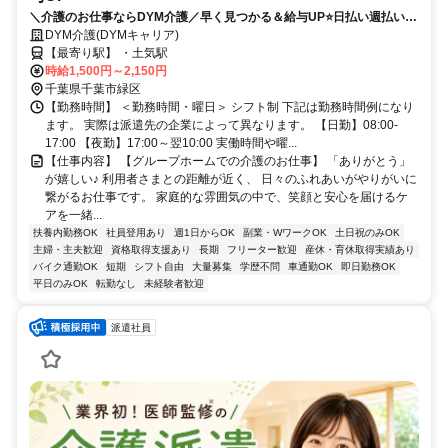
＼介護のお仕事ならDYM介護／早く見つかる＆給与UP⭐️日払い週払い
OK⭐️希望シフトで無理なく働ける✨
DYM介護(DYMキャリア)
【最寄り駅】 ・土気駅
時給1,500円～2,150円
千葉県千葉市緑区
【勤務時間】 ＜勤務時間・曜日＞ シフト制 下記は勤務時間例になり
ます。 実際は派遣先の企業によって異なります。 【日勤】08:00-
17:00 【夜勤】17:00～翌10:00 実働時間や曜...
【仕事内容】 【グループホームでの介護のお仕事】 「ありがとう」
が嬉しい♪ 利用者さまとの距離が近く、 日々のふれあいがやりがいに
繋がるお仕事です。 家庭的な雰囲気の中で、笑顔と安心を届けるケ
アを一緒...
扶養内勤務OK
社員登用あり
週1日からOK
副業・WワークOK
土日祝のみOK
主婦・主夫歓迎
資格取得支援あり
長期
フリーター歓迎
産休・育休取得実績あり
バイク通勤OK
短期
シフト自由
大量募集
学歴不問
車通勤OK
即日勤務OK
平日のみOK
転勤なし
未経験者歓迎
派遣社員