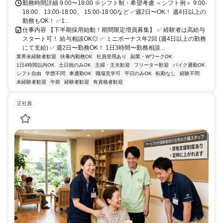
勤務時間詳細 9:00〜18:00 ※シフト制・希望考慮 ＜シフト例＞ 9:00-
18:00、13:00-18:00、 15:00-18:00など ✅週2日〜OK！ 週4日以上の
勤務もOK！ ✅1...
仕事内容 【下半期採用始動！期間限定増員募集】 ✅ 経験者は高給与
スタート可！ 給与相談OK◎ ✅ ミニボーナス年2回 (週4日以上の勤務
にて支給) ✅ 週2日〜勤務OK！ 1日3時間〜勤務相談...
業界未経験者歓迎
扶養内勤務OK
社員登用あり
副業・WワークOK
1日4時間以内OK
土日祝のみOK
主婦・主夫歓迎
フリーター歓迎
バイク通勤OK
シフト自由
学歴不問
車通勤OK
職場見学可
平日のみOK
転勤なし
経験不問
未経験者歓迎
午前
経験者歓迎
有資格者歓迎
正社員