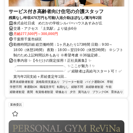
サービス付き高齢者向け住宅の介護スタッフ
残業なし/年収470万円も可能/入浴介助ほぼなし/賞与年2回
株式会社日成 めだかの学校シルバーハウスあすみが丘
交通・アクセス 「土気駅」より徒歩6分
月給277,500円～300,000円
千葉県千葉市緑区
勤務時間詳細 総労働時間：1ヶ月あたり173時間 日勤：9:00～
18:00（休憩1時間） 夜勤：18:00～翌日9:00（休憩2時間） ※シフト
制のため上記時間以外もあり ※希望考慮 ※36協定締...
仕事内容 ✨【今だけの限定採用！正社員募集】✨
╭━━━━━━━━━━━━━╮ ✨ここが魅力！✨
╰━━━━━━━━━━━━━╯ ✅ 経験者は高給与スタート可！ ✅
賞与年2回支給＋昇給査定年1回...
業界未経験者歓迎
資格取得支援あり
フリーター歓迎
バイク通勤OK
早朝
学歴不問
車通勤OK
職場見学可
転勤なし
経験不問
未経験者歓迎
午前
経験者歓迎
夜間
有資格者歓迎
研修あり
夕方
賞与あり
ブランクOK
育休あり
業務委託