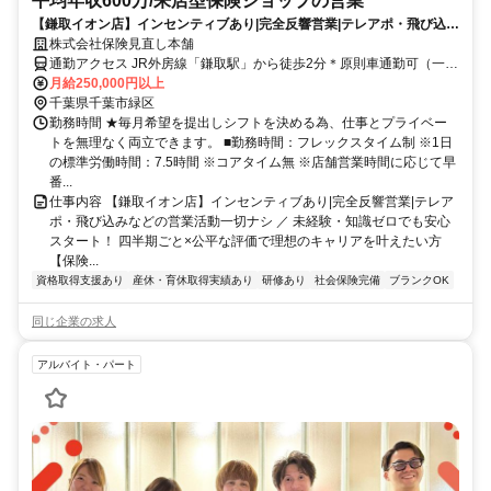
平均年収600万/来店型保険ショップの営業
【鎌取イオン店】インセンティブあり|完全反響営業|テレアポ・飛び込み
などの営業活動一切ナシ
株式会社保険見直し本舗
通勤アクセス JR外房線「鎌取駅」から徒歩2分＊原則車通勤可（一部
該当しない店舗あり※ご相談ください）
月給250,000円以上
千葉県千葉市緑区
勤務時間 ★毎月希望を提出しシフトを決める為、仕事とプライベー
トを無理なく両立できます。 ■勤務時間：フレックスタイム制 ※1日
の標準労働時間：7.5時間 ※コアタイム無 ※店舗営業時間に応じて早
番...
仕事内容 【鎌取イオン店】インセンティブあり|完全反響営業|テレア
ポ・飛び込みなどの営業活動一切ナシ ／ 未経験・知識ゼロでも安心
スタート！ 四半期ごと×公平な評価で理想のキャリアを叶えたい方
【保険...
資格取得支援あり
産休・育休取得実績あり
研修あり
社会保険完備
ブランクOK
同じ企業の求人
アルバイト・パート