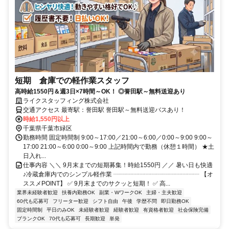
短期 倉庫での軽作業スタッフ
高時給1550円＆週3日×7時間～OK！ ◎誉田駅～無料送迎あり
ライクスタッフィング株式会社
交通アクセス 最寄駅：誉田駅 誉田駅～無料送迎バスあり！
時給1,550円以上
千葉県千葉市緑区
勤務時間 固定時間制 9:00～17:00／21:00～6:00／0:00～9:00 9:00～
17:00 21:00～6:00 0:00～9:00 上記時間内で勤務（休憩１時間） ★土
日入れ...
仕事内容 ＼＼ 9月末までの短期募集！時給1550円 ／／ 暑い日も快適
♪冷蔵倉庫内でのシンプル軽作業 ┈┈┈┈┈┈┈┈┈┈┈┈┈┈ 【オ
ススメPOINT】 ✅ 9月末までのサクッと短期！ ✅ 高...
業界未経験者歓迎
扶養内勤務OK
副業・WワークOK
主婦・主夫歓迎
60代も応募可
フリーター歓迎
シフト自由
午後
学歴不問
即日勤務OK
固定時間制
平日のみOK
未経験者歓迎
経験者歓迎
有資格者歓迎
社会保険完備
ブランクOK
70代も応募可
長期歓迎
単発