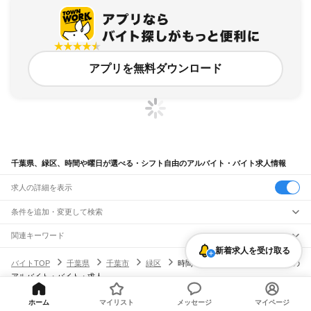
アプリを無料ダウンロード
千葉県、緑区、時間や曜日が選べる・シフト自由のアルバイト・バイト求人情報
求人の詳細を表示
条件を追加・変更して検索
市区町村を追加・変更
関連キーワード
新着求人を受け取る
千葉県 千葉市 緑区 時間や曜日が選べる・シフト自由 送迎ドライバー
千葉県
駅を追加・変更
バイトTOP
千葉県
千葉市
緑区
時間や曜日が選べる・シフト自由の
千葉県 千葉市 中央区 時間や曜日が選べる・シフト自由 バイト
千葉県
すべて
アルバイト・バイト・求人
千葉県 四街道市 時間や曜日が選べる・シフト自由 深夜
千葉市
すべて
職種を追加・変更
JR武蔵野線
千葉県 時間や曜日が選べる・シフト自由 夜間
中央区
花見川区
稲毛区
若葉区
緑区
美浜区
南流山駅
新松戸駅
新八柱駅
東松戸駅
市川大野駅
船橋法典駅
西船橋駅
千葉県 時間や曜日が選べる・シフト自由 ペリエ
飲食・フードサービス
ホーム
マイリスト
メッセージ
マイページ
銚子市
市川市
船橋市
館山市
木更津市
松戸市
野田市
茂原市
成田市
佐倉市
東金市
特徴を追加・変更