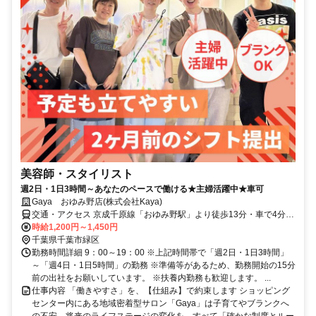
美容師・スタイリスト
週2日・1日3時間～あなたのペースで働ける★主婦活躍中★車可
Gaya おゆみ野店(株式会社Kaya)
交通・アクセス 京成千原線「おゆみ野駅」より徒歩13分・車で4分、
JR内房線「浜野駅」より車で12分
時給1,200円～1,450円
千葉県千葉市緑区
勤務時間詳細 9：00～19：00 ※上記時間帯で「週2日・1日3時間」
～「週4日・1日5時間」の勤務 ※準備等があるため、勤務開始の15分
前の出社をお願いしています。 ※扶養内勤務も歓迎します。 ...
仕事内容 「働きやすさ」を、【仕組み】で約束します ショッピング
センター内にある地域密着型サロン「Gaya」は子育てやブランクへ
の不安、将来のライフステージの変化を、すべて「確かな制度とルー