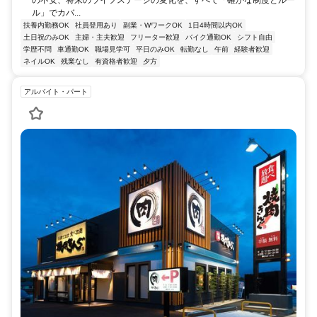
ル」でカバ...
扶養内勤務OK
社員登用あり
副業・WワークOK
1日4時間以内OK
土日祝のみOK
主婦・主夫歓迎
フリーター歓迎
バイク通勤OK
シフト自由
学歴不問
車通勤OK
職場見学可
平日のみOK
転勤なし
午前
経験者歓迎
ネイルOK
残業なし
有資格者歓迎
夕方
アルバイト・パート