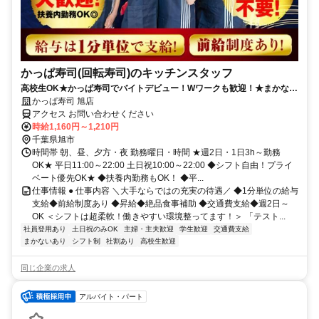
かっぱ寿司(回転寿司)のキッチンスタッフ
高校生OK★かっぱ寿司でバイトデビュー！Wワークも歓迎！★まかない
有★短時間OK★履歴書不要
かっぱ寿司 旭店
アクセス お問い合わせください
時給1,160円～1,210円
千葉県旭市
時間帯 朝、昼、夕方・夜 勤務曜日・時間 ★週2日・1日3h～勤務
OK★ 平日11:00～22:00 土日祝10:00～22:00 ◆シフト自由！プライ
ベート優先OK★ ◆扶養内勤務もOK！ ◆平...
仕事情報 ● 仕事内容 ＼大手ならではの充実の待遇／ ◆1分単位の給与
支給◆前給制度あり ◆昇給◆絶品食事補助 ◆交通費支給◆週2日～
OK ＜シフトは超柔軟！働きやすい環境整ってます！＞ 「テスト...
社員登用あり
土日祝のみOK
主婦・主夫歓迎
学生歓迎
交通費支給
まかないあり
シフト制
社割あり
高校生歓迎
同じ企業の求人
アルバイト・パート