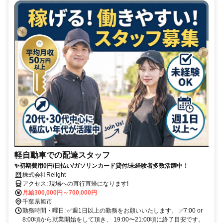
軽自動車での配達スタッフ
✨初期費用0円/日払い/ガソリンカード貸付/未経験者多数活躍中！
株式会社Relight
アクセス: 現場への直行直帰になります!
月給300,000円～700,000円
千葉県旭市
勤務時間・曜日: ✅週1日以上の勤務をお願いいたします。 ✅7:00 or
8:00頃から就業開始をして頂き、 19:00〜21:00頃に終了目安です。