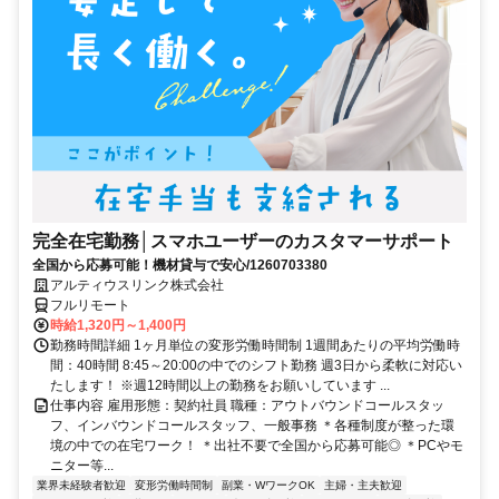
完全在宅勤務│スマホユーザーのカスタマーサポート
全国から応募可能！機材貸与で安心/1260703380
アルティウスリンク株式会社
フルリモート
時給1,320円～1,400円
勤務時間詳細 1ヶ月単位の変形労働時間制 1週間あたりの平均労働時
間：40時間 8:45～20:00の中でのシフト勤務 週3日から柔軟に対応い
たします！ ※週12時間以上の勤務をお願いしています ...
仕事内容 雇用形態：契約社員 職種：アウトバウンドコールスタッ
フ、インバウンドコールスタッフ、一般事務 ＊各種制度が整った環
境の中での在宅ワーク！ ＊出社不要で全国から応募可能◎ ＊PCやモ
ニター等...
業界未経験者歓迎
変形労働時間制
副業・WワークOK
主婦・主夫歓迎