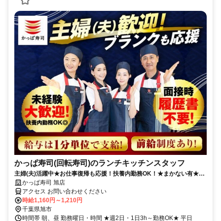
かっぱ寿司(回転寿司)のランチキッチンスタッフ
主婦(夫)活躍中★お仕事復帰も応援！扶養内勤務OK！★まかない有★短
時間OK★履歴書不要
かっぱ寿司 旭店
アクセス お問い合わせください
時給1,160円～1,210円
千葉県旭市
時間帯 朝、昼 勤務曜日・時間 ★週2日・1日3h～勤務OK★ 平日