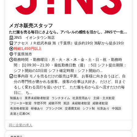
メガネ販売スタッフ
ただ服を売る毎日にさよなら。アパレルの感性を活かし、JINSで一生モ
ノの「専門技術職」へ。
JINS イオンタウン旭店
アクセス ＪＲ総武本線 旭（千葉県）徒歩約19分 旭駅から徒歩19分
時給1,450円以上
千葉県旭市
勤務時間 ・勤務曜日：月・火・水・木・金・土・日・祝 ・勤務時
間： [1] 09:30～21:30 ・最低勤務日数（週）：5日 シフト提出期限：
シフト開始の10日前 シフト確定時期：シフト開始の...
仕事内容 モノを売るだけの販売は卒業。 お客様に向き合うほど、自
分の専門性が磨かれる接客。 接客の仕事は大好き。 だけど、目まぐ
るしく変わる流行を追いかけて、 ただ服を右から左へ流すだけの毎
日に、 ち...
制服あり
業界未経験者歓迎
ランチタイム
社員登用あり
主婦・主夫歓迎
フリーター歓迎
学歴不問
経験不問
英語
未経験者歓迎
経験者歓迎
有資格者歓迎
研修あり
ブランクOK
交通費支給
シフト制
社割あり
中国語
友達と応募OK
同じ企業の求人