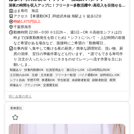
深夜の時間を収入アップに！フリーター多数活躍中♪高収入を目指せる環
境です！
はま寿司 旭店
アクセス 【車通勤OK】JR総武本線 旭駅より 徒歩12分
時給1,475円以上
千葉県旭市
勤務時間 22:00～0:00 ※1日2h～、週1日～OK ※高校生シフトは21
時まで(深夜勤務発生を防ぐため) ＊シフトについて ・上記時間の前後
など希望がある場合など、面接時にご希望の「勤務曜日...
仕事内容 ＼集中して働ける夜の厨房／ 簡単な調理対応、洗い物、厨
房の清掃、 翌日の準備作業なども行います。 ＊誰でもできる寿司作
り 注文が入ったらシャリにネタをのせてレーンへ流す作業を主にお
願いしま...
制服あり
扶養内勤務OK
社員登用あり
週1日からOK
1日4時間以内OK
土日祝のみOK
主婦・主夫歓迎
フリーター歓迎
バイク通勤OK
給料前払いOK
シフト自由
学歴不問
車通勤OK
学生歓迎
未経験者歓迎
経験者歓迎
夜間
研修あり
ブランクOK
交通費支給
同じ企業の求人
業務委託