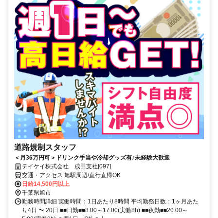
道路規制スタッフ
＜月36万円可＞ドリンク手当や冷却グッズ有♪未経験大歓迎
テイケイ株式会社 成田支社[097]
交通・アクセス 旭駅周辺/直行直帰OK
日給14,500円以上
千葉県旭市
勤務時間詳細 実働時間：1日あたり8時間 平均勤務日数：1ヶ月あた
り4日 〜 20日 ■■日勤■■8:00～17:00(実働8h) ■■夜勤■■20:00～