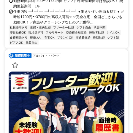
勤務時間詳細 9:00〜21:00の間でシフト制 希望時間帯は相談OK！ 契
約更新期間：1年
仕事内容 ─┘─┘─┘─┘─┘─┘─┘─┘─┘ ▼働きやすい理由＆魅力▼ ✅
時給1700円〜3700円の高収入可能✨ ✅完全在宅！全国どこからでも
勤務OK！ ✅商談やクロージングなしのアポ獲得...
社員登用あり
主婦・主夫歓迎
フリーター歓迎
シフト自由
学歴不問
即日勤務OK
職場見学可
フルリモート
交通費全額支給
経験者歓迎
ネイルOK
食費補助あり
研修あり
在宅OK
ブランクOK
交通費支給
長期歓迎
シフト制
ピアスOK
服装自由
アルバイト・パート