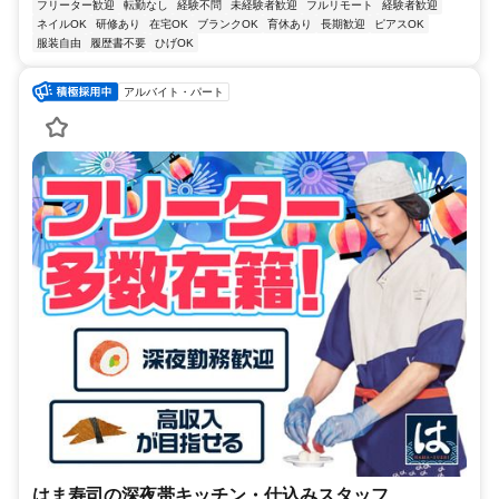
フリーター歓迎
転勤なし
経験不問
未経験者歓迎
フルリモート
経験者歓迎
ネイルOK
研修あり
在宅OK
ブランクOK
育休あり
長期歓迎
ピアスOK
服装自由
履歴書不要
ひげOK
アルバイト・パート
はま寿司の深夜帯キッチン・仕込みスタッフ