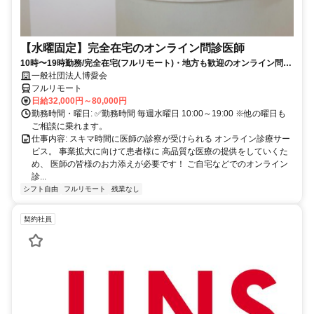
【水曜固定】完全在宅のオンライン問診医師
10時〜19時勤務/完全在宅(フルリモート)・地方も歓迎のオンライン問診
業務
一般社団法人博愛会
フルリモート
日給32,000円～80,000円
勤務時間・曜日: ✅勤務時間 毎週水曜日 10:00～19:00 ※他の曜日も
ご相談に乗れます。
仕事内容: スキマ時間に医師の診察が受けられる オンライン診療サー
ビス。 事業拡大に向けて患者様に 高品質な医療の提供をしていくた
め、 医師の皆様のお力添えが必要です！ ご自宅などでのオンライン
診...
シフト自由
フルリモート
残業なし
契約社員