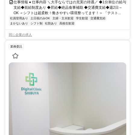
仕事情報 ● 仕事内容 ＼大手ならではの充実の待遇／ ◆1分単位の給与
支給◆前給制度あり ◆昇給◆絶品食事補助 ◆交通費支給◆週2日～
OK ＜シフトは超柔軟！働きやすい環境整ってます！＞ 「テスト...
社員登用あり
土日祝のみOK
主婦・主夫歓迎
学生歓迎
交通費支給
まかないあり
シフト制
社割あり
高校生歓迎
同じ企業の求人
業務委託