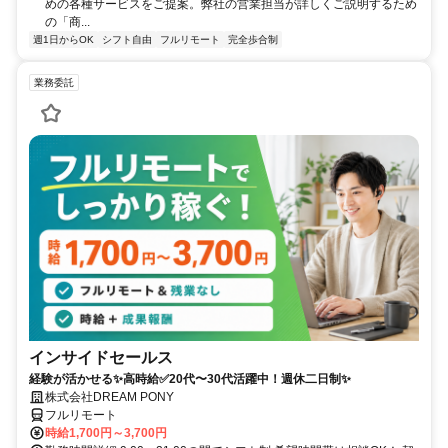
めの各種サービスをご提案。弊社の営業担当が詳しくご説明するため
の「商...
週1日からOK
シフト自由
フルリモート
完全歩合制
業務委託
インサイドセールス
経験が活かせる✨高時給✅20代〜30代活躍中！週休二日制✨
株式会社DREAM PONY
フルリモート
時給1,700円～3,700円