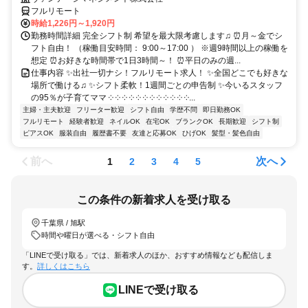
フルリモート
時給1,226円～1,920円
勤務時間詳細 完全シフト制 希望を最大限考慮します♫ ⏰月～金でシ
フト自由！ （稼働目安時間： 9:00～17:00 ） ※週9時間以上の稼働を
想定 ⏰お好きな時間帯で1日3時間～！ ⏰平日のみの週...
仕事内容 ✨出社一切ナシ！フルリモート求人！ ✨全国どこでも好きな
場所で働ける♫ ✨シフト柔軟！1週間ごとの申告制 ✨今いるスタッフ
の95％が子育てママ ༶ ༶ ༶ ༶ ༶ ༶ ༶ ༶ ༶ ༶ ༶ ༶...
主婦・主夫歓迎
フリーター歓迎
シフト自由
学歴不問
即日勤務OK
フルリモート
経験者歓迎
ネイルOK
在宅OK
ブランクOK
長期歓迎
シフト制
ピアスOK
服装自由
履歴書不要
友達と応募OK
ひげOK
髪型・髪色自由
前へ
次へ
1
2
3
4
5
この条件の新着求人を受け取る
千葉県 / 旭駅
時間や曜日が選べる・シフト自由
「LINEで受け取る」では、新着求人のほか、おすすめ情報なども配信しま
す。
詳しくはこちら
LINEで受け取る