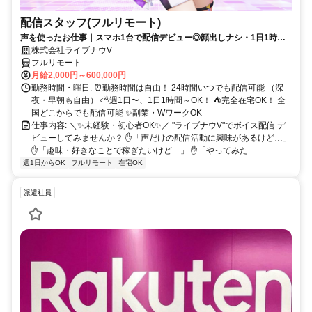
配信スタッフ(フルリモート)
声を使ったお仕事｜スマホ1台で配信デビュー◎顔出しナシ・1日1時間
～OK♪
株式会社ライブナウV
フルリモート
月給2,000円～600,000円
勤務時間・曜日: ⏰勤務時間は自由！ 24時間いつでも配信可能 （深
夜・早朝も自由） ⛅週1日〜、1日1時間～OK！ ⛺完全在宅OK！ 全
国どこからでも配信可能 ✨副業・WワークOK
仕事内容: ＼✨未経験・初心者OK✨／ "ライブナウV"でボイス配信 デ
ビューしてみませんか？ ✋「声だけの配信活動に興味があるけど…」
✋「趣味・好きなことで稼ぎたいけど…」 ✋「やってみた...
週1日からOK
フルリモート
在宅OK
派遣社員