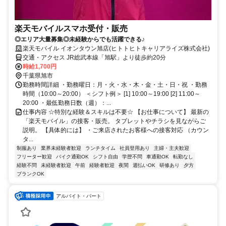
楽天モバイルスマホ受付・販売
◎エリア大量募集◎未経験からでも活躍できる♪
楽天モバイル イオンタウン旭店(ヒトトヒトキャリアライズ株式会社)
交通・アクセス JR総武本線「旭駅」より徒歩約20分
時給1,700円
千葉県旭市
勤務時間詳細 ・勤務曜日：月・火・水・木・金・土・日・祝 ・勤務
時間（10:00～20:00） ＜シフト例＞ [1] 10:00～19:00 [2] 11:00～
20:00 ・最低勤務日数（週）：...
仕事内容 ☆特別な経験＆スキルは不要☆ 【お仕事について】 最新の
「楽天モバイル」の接客・販売。 タブレットやチラシを見ながらご
説明。 【具体的には】 ・ご来店されたお客様への接客対応 （カウン
タ...
制服あり
業界未経験者歓迎
ランチタイム
社員登用あり
主婦・主夫歓迎
フリーター歓迎
バイク通勤OK
シフト自由
学歴不問
車通勤OK
転勤なし
経験不問
未経験者歓迎
午前
経験者歓迎
夜間
週払いOK
研修あり
夕方
ブランクOK
アルバイト・パート