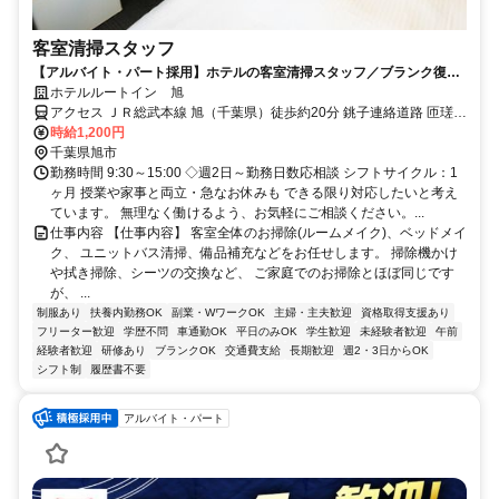
客室清掃スタッフ
【アルバイト・パート採用】ホテルの客室清掃スタッフ／ブランク復
帰・未経験歓迎！主婦(夫)さん活躍中
ホテルルートイン 旭
アクセス ＪＲ総武本線 旭（千葉県）徒歩約20分 銚子連絡道路 匝瑳IC
から車で約20分
時給1,200円
千葉県旭市
勤務時間 9:30～15:00 ◇週2日～勤務日数応相談 シフトサイクル：1
ヶ月 授業や家事と両立・急なお休みも できる限り対応したいと考え
ています。 無理なく働けるよう、お気軽にご相談ください。...
仕事内容 【仕事内容】 客室全体のお掃除(ルームメイク)、ベッドメイ
ク、 ユニットバス清掃、備品補充などをお任せします。 掃除機かけ
や拭き掃除、シーツの交換など、 ご家庭でのお掃除とほぼ同じです
が、 ...
制服あり
扶養内勤務OK
副業・WワークOK
主婦・主夫歓迎
資格取得支援あり
フリーター歓迎
学歴不問
車通勤OK
平日のみOK
学生歓迎
未経験者歓迎
午前
経験者歓迎
研修あり
ブランクOK
交通費支給
長期歓迎
週2・3日からOK
シフト制
履歴書不要
アルバイト・パート