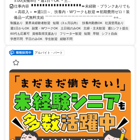
5:00(実働8h) ＊週1日～OK ＊土...
仕事内容 ▝▝▝▝▝▝▝▝▝▝▝▝▝▝▝▝▝▝ ⏩未経験・ブランクありでも
＜高収入＞ ⏩週1日～、扶養内・Wワークも歓迎 ⏩初期費用ゼロ！装
備品一式無料支給 ￣￣￣￣￣￣￣￣￣￣￣￣￣￣￣￣￣￣ ⭐⭐...
制服あり
業界未経験者歓迎
短期（3ヵ月以内）
扶養内勤務OK
社員登用あり
週1日からOK
副業・WワークOK
土日祝のみOK
主婦・主夫歓迎
週1シフト提出
60代も応募可
資格取得支援あり
フリーター歓迎
短期
早朝
シフト自由
学歴不問
平日のみOK
学生歓迎
経験不問
アルバイト・パート