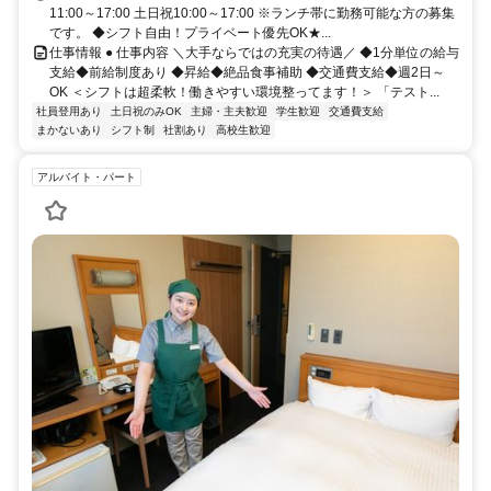
11:00～17:00 土日祝10:00～17:00 ※ランチ帯に勤務可能な方の募集
です。 ◆シフト自由！プライベート優先OK★...
仕事情報 ● 仕事内容 ＼大手ならではの充実の待遇／ ◆1分単位の給与
支給◆前給制度あり ◆昇給◆絶品食事補助 ◆交通費支給◆週2日～
OK ＜シフトは超柔軟！働きやすい環境整ってます！＞ 「テスト...
社員登用あり
土日祝のみOK
主婦・主夫歓迎
学生歓迎
交通費支給
まかないあり
シフト制
社割あり
高校生歓迎
アルバイト・パート