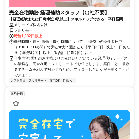
完全在宅勤務 経理補助スタッフ【出社不要】
【経理経験または日商簿記3級以上】スキルアップできる！平日昼間３h
～。完全在宅で育児・介護中の方も大歓迎♪
メリービズ株式会社
フルリモート
時給1,232円以上
勤務時間・曜日: 稼働可能な時間について、下記3つの条件を日中
（9:00-19:00の間）で満たす方 * 週あたり【平日3日】 以上 * 1日あた
り【連続3時間】 以上 * 週合計【15時間】以上...
仕事内容: 弊社のお客様よりご依頼いただいている経理代行サービス
の業務を、完全在宅・フルリモートでお任せします。案件ごとに複数
名でチームを組んで対応するため、フォローし合いながら働くことが
できます。...
シフト自由
フルリモート
在宅OK
昇給あり
契約社員