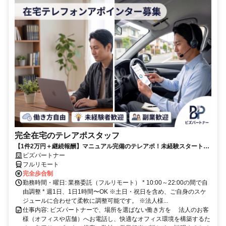
完全在宅のテレアポスタッフ
【1件2万円＋継続報酬】マニュアル完備のテレアポ！未経験スタートの
副業スタッフ活躍中／丁寧なフォロー体制あり
ビズパートナー
フルリモート
完全歩合制
勤務時間・曜日: 業務委託（フルリモート） * 10:00～22:00の間で自
由調整 * 週1日、1日1時間〜OK ※土日・祝日を含め、ご自身のスケ
ジュールに合わせて柔軟に調整可能です。 ※法人様...
仕事内容: ビズパートナーで、場所を選ばない働き方を 法人のお客
様（オフィスや店舗）へお電話し、快適なオフィス環境を構築するた