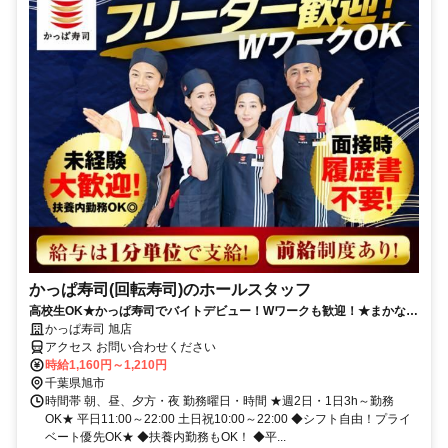
かっぱ寿司(回転寿司)のホールスタッフ
高校生OK★かっぱ寿司でバイトデビュー！Wワークも歓迎！★まかない
有★短時間OK★履歴書不要
かっぱ寿司 旭店
アクセス お問い合わせください
時給1,160円～1,210円
千葉県旭市
時間帯 朝、昼、夕方・夜 勤務曜日・時間 ★週2日・1日3h～勤務
OK★ 平日11:00～22:00 土日祝10:00～22:00 ◆シフト自由！プライ
ベート優先OK★ ◆扶養内勤務もOK！ ◆平...