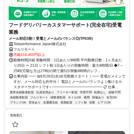
フードデリバリーカスタマーサポート(完全在宅)受電
業務
メール対応5割！受電とメールのバランス◎(TP03R)
Teleperformance Japan株式会社
フルリモート
月給218,400円以上
勤務時間詳細 実働時間：1日あたり8時間 平均勤務日数：1ヶ月あた
り20日 〜 21日 シフト制 1日あたりの実働時間：最大8時間/日 ◆7～
25時(可能な方は27時)の間で週5日/実働8時間のシフ...
仕事内容 ━━ 📅8月26日(水)在宅勤務スタート！━━ 受電がメインで
すが、メール対応も約半分！ 電話とメールのバランスよく働けるカ
スタマーサポートです♪ ━━━━━━━━━━━━━━ 📋 仕事...
業界未経験者歓迎
社員登用あり
フリーター歓迎
学歴不問
転勤なし
経験不問
未経験者歓迎
フルリモート
経験者歓迎
ネイルOK
夜間
研修あり
在宅OK
ブランクOK
育休あり
交通費支給
長期歓迎
シフト制
深夜
ピアスOK
業務委託