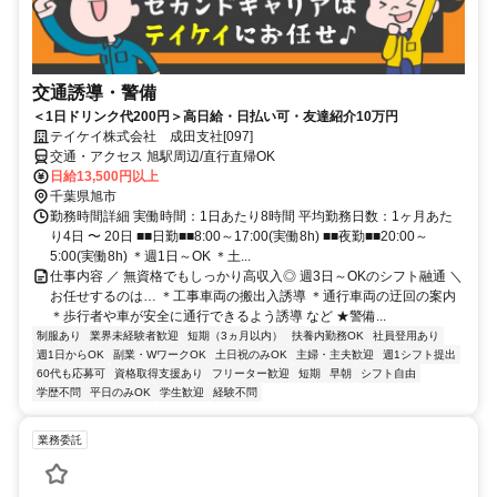
交通誘導・警備
＜1日ドリンク代200円＞高日給・日払い可・友達紹介10万円
テイケイ株式会社 成田支社[097]
交通・アクセス 旭駅周辺/直行直帰OK
日給13,500円以上
千葉県旭市
勤務時間詳細 実働時間：1日あたり8時間 平均勤務日数：1ヶ月あた
り4日 〜 20日 ■■日勤■■8:00～17:00(実働8h) ■■夜勤■■20:00～
5:00(実働8h) ＊週1日～OK ＊土...
仕事内容 ／ 無資格でもしっかり高収入◎ 週3日～OKのシフト融通 ＼
お任せするのは… ＊工事車両の搬出入誘導 ＊通行車両の迂回の案内
＊歩行者や車が安全に通行できるよう誘導 など ★警備...
制服あり
業界未経験者歓迎
短期（3ヵ月以内）
扶養内勤務OK
社員登用あり
週1日からOK
副業・WワークOK
土日祝のみOK
主婦・主夫歓迎
週1シフト提出
60代も応募可
資格取得支援あり
フリーター歓迎
短期
早朝
シフト自由
学歴不問
平日のみOK
学生歓迎
経験不問
業務委託