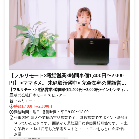
【フルリモート×電話営業×時間単価1,400円〜2,000
円】 <ママさん、未経験活躍中> 完全在宅の電話営業
【フルリモート×電話営業×時間単価1,400円〜2,000円+インセンティブ
で家庭と仕事の両立を実現
あり】 ＜ママさん、未経験活躍中＞ 完全在宅の電話営業で家庭と仕事の
株式会社日本セールスセンター
両立を実現
フルリモート
時給1,400円～2,000円
勤務時間・曜日: 営業時間：平日9:00〜18:00
仕事内容: 法人企業様の電話営業です。 新規営業でアポイント獲得を
やっていただきます。 面談から最短翌日に稼働開始可能です。 ＜主
な業務＞ ・弊社用意した架電リストとマニュアルをもとに企業様に
お電...