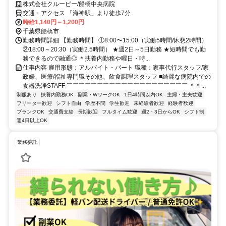
株式会社クルービー/船橋中央病院
交通・アクセス 「海神駅」より徒歩7分
時給1,140円～1,200円
千葉県船橋市
勤務時間詳細 【勤務時間】 ①8:00〜15:00（実働5時間/休憩2時間）
②18:00～20:30（実働2.5時間） ★週2日～5日勤務 ★短時間でも勤
務できるので融通◎ ＊扶養内勤務や曜日・時...
仕事内容 雇用形態：アルバイト・パート 職種：家事代行スタッフ/家
政婦、医療/福祉専門職その他、飲食調理スタッフ ■綺麗な病院内での
食器洗浄STAFF ￣￣￣￣￣￣￣￣￣￣￣￣￣￣￣￣￣￣￣￣ ＊＊...
制服あり
扶養内勤務OK
副業・WワークOK
1日4時間以内OK
主婦・主夫歓迎
フリーター歓迎
シフト自由
学歴不問
学生歓迎
未経験者歓迎
経験者歓迎
ブランクOK
交通費支給
長期歓迎
フルタイム歓迎
週2・3日からOK
シフト制
週4日以上OK
業務委託