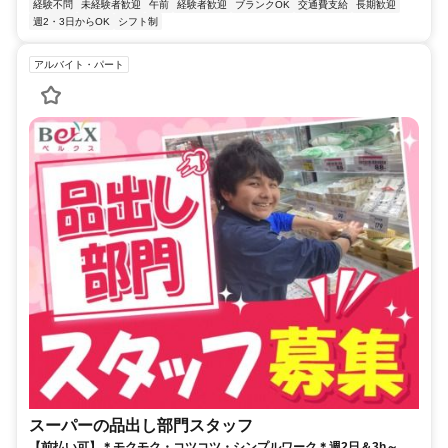
経験不問
未経験者歓迎
午前
経験者歓迎
ブランクOK
交通費支給
長期歓迎
週2・3日からOK
シフト制
アルバイト・パート
スーパーの品出し部門スタッフ
【前払い可】＊モクモク・コツコツ・シンプルワーク＊週2日＆3h～シ