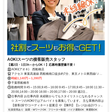
AOKIスーツの接客販売スタッフ
【週2日・1日3h～からOK！】応募時履歴書不要！
AOKI(アオキ) 西船橋店
アクセス 東葉高速線 西船橋南口徒歩約7分、東京メトロ東西線/ＪＲ
中央本線 西船橋南口徒歩約7分、ＪＲ総武本線 西船橋南口徒歩約7分
時給1,140円～1,390円
JR・地下鉄各線「西船橋駅」より徒歩6分
千葉県船橋市
勤務時間 9:45～15:00,9:45～16:00 9:45～17:00,9:45～18:00 11:30～
20:00,14:00～20:00 16:00～20:00,17:00～20:00 週2日...
仕事内容 お仕事内容 未経験からでもスタイリストになれるチャンス
☆ スーツのAOKIではアルバイトを募集しています。 主な業務内容は
【接客(採寸/コーディネート提案)】や 【陳列】【レジ(お会計/ラッ...
社員登用あり
副業・WワークOK
フリーター歓迎
バイク通勤OK
車通勤OK