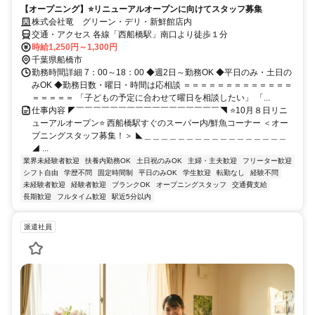
【オープニング】⭐リニューアルオープンに向けてスタッフ募集
株式会社竜 グリーン・デリ・新鮮館店内
交通・アクセス 各線「西船橋駅」南口より徒歩１分
時給1,250円～1,300円
千葉県船橋市
勤務時間詳細 7：00～18：00 ◆週2日～勤務OK ◆平日のみ・土日の
みOK ◆勤務日数・曜日・時間は応相談 ＝＝＝＝＝＝＝＝＝＝＝＝＝
＝＝＝＝＝ 「子どもの予定に合わせて曜日を相談したい」 「...
仕事内容 ◤￣￣￣￣￣￣￣￣￣￣￣￣￣￣￣￣￣◥ ⭐10月８日リニ
ューアルオープン⭐ 西船橋駅すぐのスーパー内/鮮魚コーナー ＜オー
プニングスタッフ募集！＞ ◣＿＿＿＿＿＿＿＿＿＿＿＿＿＿＿＿＿
◢ ...
業界未経験者歓迎
扶養内勤務OK
土日祝のみOK
主婦・主夫歓迎
フリーター歓迎
シフト自由
学歴不問
固定時間制
平日のみOK
学生歓迎
転勤なし
経験不問
未経験者歓迎
経験者歓迎
ブランクOK
オープニングスタッフ
交通費支給
長期歓迎
フルタイム歓迎
駅近5分以内
派遣社員