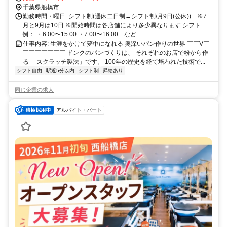
の可能性もございます。 ●初期配属について 最初の配属店舗について
千葉県船橋市
は、 入社前に希望勤務地をお伺いの上、可能な限り考慮いたします
勤務時間・曜日: シフト制(週休二日制→シフト制/月9日(公休)) ※7
が、 ご希望や各店の欠員状況を総合的に勘案し、最終決定させてい
月と9月は10日 ※開始時間は各店舗により多少異なります シフト
ただきます。 ●店舗異動について 一般社員の間は2～3年に一度の間
例： ・6:00〜15:00 ・7:00〜16:00 など ...
隔で、 近隣への店舗異動の可能性がございます。 ただし、その際は
仕事内容: 生涯をかけて夢中になれる 奥深いパン作りの世界 ￣￣V￣
ご本人のご事情・希望を確認しながら、 最終的に異動先の決定をさ
￣￣￣￣￣￣￣ ドンクのパンづくりは、 それぞれのお店で粉から作
せていただいています。 ●勤務先へのアクセス 各店舗最寄駅から徒歩
る 「スクラッチ製法」です。 100年の歴史を経て培われた技術で...
圏内の立地がほとんどです。 ※一部郊外の店舗もあります。 ※詳し
シフト自由
駅近5分以内
シフト制
昇給あり
くはお気軽にお問合せください。
同じ企業の求人
アルバイト・パート