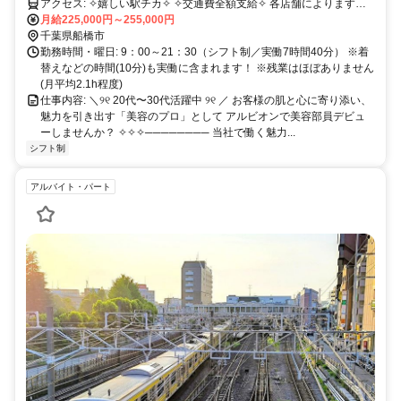
アクセス: ✧嬉しい駅チカ✧ ✧交通費全額支給✧ 各店舗によります
が、 多くが駅ビル内や駅チカとなります。
月給225,000円～255,000円
千葉県船橋市
勤務時間・曜日: 9：00～21：30（シフト制／実働7時間40分） ※着
替えなどの時間(10分)も実働に含まれます！ ※残業はほぼありません
(月平均2.1h程度)
仕事内容: ＼୨୧ 20代〜30代活躍中 ୨୧ ／ お客様の肌と心に寄り添い、
魅力を引き出す「美容のプロ」として アルビオンで美容部員デビュ
ーしませんか？ ✧✧✧──────── 当社で働く魅力...
シフト制
アルバイト・パート