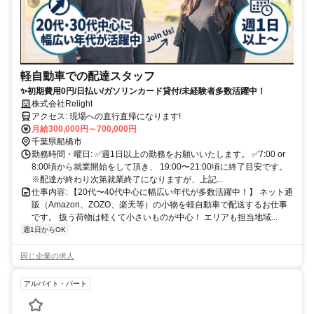
軽自動車での配達スタッフ
✨初期費用0円/日払い/ガソリンカード貸付/未経験者多数活躍中！
株式会社Relight
アクセス: 現場への直行直帰になります!
月給300,000円～700,000円
千葉県船橋市
勤務時間・曜日: ✅週1日以上の勤務をお願いいたします。 ✅7:00 or
8:00頃から就業開始をして頂き、 19:00〜21:00頃に終了目安です。
※配達が終わり次第就業終了になりますが、上記...
仕事内容: 【20代〜40代中心に幅広い年代が多数活躍中！】 ネット通
販（Amazon、ZOZO、楽天等）の小物を軽自動車で配送するお仕事
です。 扱う荷物は軽くて小さいものが中心！ エリアも担当地域...
週1日からOK
同じ企業の求人
アルバイト・パート