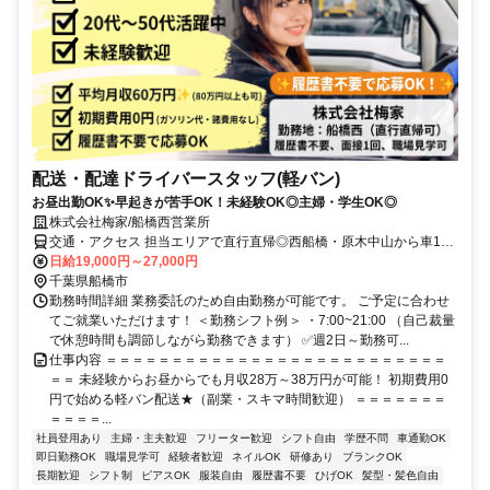
配送・配達ドライバースタッフ(軽バン)
お昼出勤OK✨早起きが苦手OK！未経験OK◎主婦・学生OK◎
株式会社梅家/船橋西営業所
交通・アクセス 担当エリアで直行直帰◎西船橋・原木中山から車10
分前後、船橋・行徳・本八幡から車15〜20分。
日給19,000円～27,000円
千葉県船橋市
勤務時間詳細 業務委託のため自由勤務が可能です。 ご予定に合わせ
てご就業いただけます！ ＜勤務シフト例＞ ・7:00~21:00 （自己裁量
で休憩時間も調節しながら勤務できます） ✅週2日～勤務可...
仕事内容 ＝＝＝＝＝＝＝＝＝＝＝＝＝＝＝＝＝＝＝＝＝＝＝＝＝＝
＝＝ 未経験からお昼からでも月収28万～38万円が可能！ 初期費用0
円で始める軽バン配送★（副業・スキマ時間歓迎） ＝＝＝＝＝＝＝
＝＝＝＝...
社員登用あり
主婦・主夫歓迎
フリーター歓迎
シフト自由
学歴不問
車通勤OK
即日勤務OK
職場見学可
経験者歓迎
ネイルOK
研修あり
ブランクOK
長期歓迎
シフト制
ピアスOK
服装自由
履歴書不要
ひげOK
髪型・髪色自由