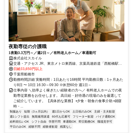
夜勤専従の介護職
1夜勤3.3万円～／週2日～／有料老人ホーム／車通勤可
株式会社スカイル
交通・アクセス JR、東京メトロ東西線、京葉高速鉄道「西船橋駅」
より徒歩約12分／京成本線「京成西船駅」より徒歩約9分／京成本線
日給33,650円以上
「東中山駅」より徒歩約4分
千葉県船橋市
勤務時間詳細 実働時間：1日あたり16時間 平均勤務日数：1ヶ月あた
り8日 〜 10日 16:30～09:30 ※休憩60分 週1日～
仕事内容 ＼効率よく稼ぎたい経験者の方へ／ 有料老人ホームでの夜
勤専従業務をお任せします。 高日給・好待遇の現場のみを厳選して
ご紹介しています。 【具体的な業務】 •夕食・朝食の食事介助 •就寝
時・...
制服あり
短期（3ヵ月以内）
週1日からOK
土日祝のみOK
主婦・主夫歓迎
週1シフト提出
無期雇用派遣
60代も応募可
フリーター歓迎
バイク通勤OK
給料前払いOK
シフト自由
学歴不問
車通勤OK
即日勤務OK
職場見学可
平日のみOK
経験不問
経験者歓迎
残業なし