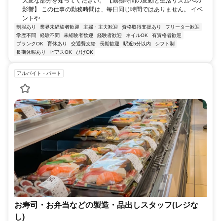
大変な部分を知ってください。 【勤務時間の変動と生活リズムへの
影響】 この仕事の勤務時間は、毎日同じ時間ではありません。 イベ
ントや...
制服あり
業界未経験者歓迎
主婦・主夫歓迎
資格取得支援あり
フリーター歓迎
学歴不問
経験不問
未経験者歓迎
経験者歓迎
ネイルOK
有資格者歓迎
ブランクOK
育休あり
交通費支給
長期歓迎
駅近5分以内
シフト制
長期休暇あり
ピアスOK
ひげOK
アルバイト・パート
お寿司・お弁当などの製造・品出しスタッフ(レジな
し)