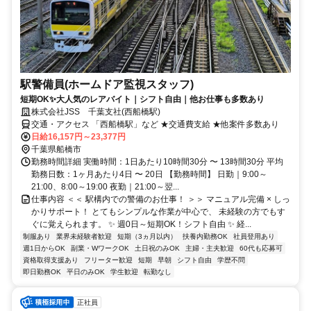
駅警備員(ホームドア監視スタッフ)
短期OK✨大人気のレアバイト｜シフト自由｜他お仕事も多数あり
株式会社JSS 千葉支社(西船橋駅)
交通・アクセス 「西船橋駅」など ★交通費支給 ★他案件多数あり
日給16,157円～23,377円
千葉県船橋市
勤務時間詳細 実働時間：1日あたり10時間30分 〜 13時間30分 平均
勤務日数：1ヶ月あたり4日 〜 20日 【勤務時間】 日勤｜9:00～
21:00、8:00～19:00 夜勤｜21:00～翌...
仕事内容 ＜＜ 駅構内での警備のお仕事！ ＞＞ マニュアル完備 × しっ
かりサポート！ とてもシンプルな作業が中心で、 未経験の方でもす
ぐに覚えられます。 ✨ 週0日～短期OK！シフト自由 ✨ 経...
制服あり
業界未経験者歓迎
短期（3ヵ月以内）
扶養内勤務OK
社員登用あり
週1日からOK
副業・WワークOK
土日祝のみOK
主婦・主夫歓迎
60代も応募可
資格取得支援あり
フリーター歓迎
短期
早朝
シフト自由
学歴不問
即日勤務OK
平日のみOK
学生歓迎
転勤なし
正社員