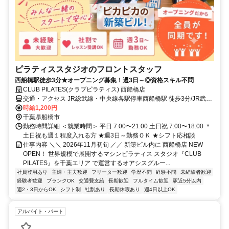
ピラティススタジオのフロントスタッフ
西船橋駅徒歩3分★オープニング募集！週3日～◎資格スキル不問
CLUB PILATES(クラブピラティス) 西船橋店
交通・アクセス JR総武線・中央線各駅停車西船橋駅 徒歩3分/JR武蔵
野線 西船橋駅 徒歩3分/東京メトロ東西線西船橋駅 徒歩3分
時給1,200円
千葉県船橋市
勤務時間詳細 ＜就業時間＞ 平日 7:00〜21:00 土日祝 7:00〜18:00 ＊
土日祝も週１程度入れる方 ★週3日～勤務ＯＫ ★シフト応相談
仕事内容 ＼＼ 2026年11月初旬 ／／ 新築ビル内に 西船橋店 NEW
OPEN！ 世界規模で展開するマシンピラティス スタジオ『CLUB
PILATES』を千葉エリア で運営するオアシスグルー...
社員登用あり
主婦・主夫歓迎
フリーター歓迎
学歴不問
経験不問
未経験者歓迎
経験者歓迎
ブランクOK
交通費支給
長期歓迎
フルタイム歓迎
駅近5分以内
週2・3日からOK
シフト制
社割あり
長期休暇あり
週4日以上OK
アルバイト・パート