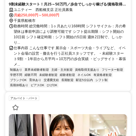
9割未経験スタート！月25～50万円／歩合でしっかり稼げる/資格取得は
全額会社負担／有名イベント多数
ユニティー 西船橋支店 正社員募集
月給250,000円～500,000円
千葉県船橋市
勤務時間 総労働時間：1ヶ月あたり168時間 シフトサイクル：月の希
望休は事前申請により調整可能です シフト提出期限：シフト開始の
10日前 シフト確定時期：シフト開始の5日前 週休2日制で、しっか
り...
仕事内容 こんな仕事です 展示会・スポーツ大会・ライブなど、 イベ
ント会場の設営・撤去を行う正社員スタッフです。 ・未経験スター
ト9割 ・1年目から月平均＋10万円の歩合実績 ・ビッグサイト・幕張
メ...
制服あり
業界未経験者歓迎
主婦・主夫歓迎
資格取得支援あり
フリーター歓迎
学歴不問
経験不問
未経験者歓迎
経験者歓迎
ネイルOK
有資格者歓迎
ブランクOK
育休あり
交通費支給
長期歓迎
駅近5分以内
シフト制
長期休暇あり
ピアスOK
ひげOK
アルバイト・パート