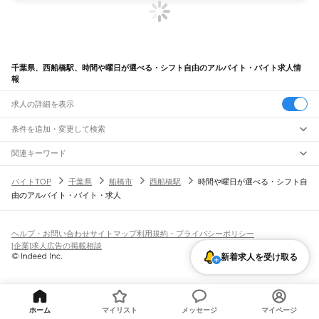
千葉県、西船橋駅、時間や曜日が選べる・シフト自由のアルバイト・バイト求人情
報
求人の詳細を表示
条件を追加・変更して検索
市区町村を追加・変更
関連キーワード
完全在宅ワーク 全国
シール貼り 在宅
現在地周辺
ガチャガチャ
犬カフェ
千葉県
駅を追加・変更
バイトTOP
千葉県
船橋市
西船橋駅
時間や曜日が選べる・シフト自
千葉県
すべて
由のアルバイト・バイト・求人
千葉市
すべて
職種を追加・変更
JR武蔵野線
中央区
花見川区
稲毛区
若葉区
緑区
美浜区
南流山駅
新松戸駅
新八柱駅
東松戸駅
市川大野駅
船橋法典駅
西船橋駅
飲食・フードサービス
銚子市
市川市
船橋市
館山市
木更津市
松戸市
野田市
茂原市
成田市
佐倉市
東金市
特徴を追加・変更
飲食・フードサービス
すべて
ヘルプ・お問い合わせ
サイトマップ
利用規約・プライバシーポリシー
JR中央・総武線
旭市
習志野市
柏市
勝浦市
市原市
流山市
八千代市
我孫子市
鴨川市
鎌ケ谷市
ホールスタッフ
キッチンスタッフ
皿洗い・洗い場
精肉・鮮魚加工
給食調理
人気
[企業]求人広告の掲載相談
市川駅
本八幡駅
下総中山駅
西船橋駅
船橋駅
東船橋駅
津田沼駅
幕張本郷駅
幕張駅
君津市
富津市
浦安市
四街道市
袖ケ浦市
八街市
印西市
白井市
富里市
南房総市
雇用形態を追加・変更
パン屋（ベーカリー）
フードカウンター販売員
バー（BAR）・バーテンダー
日払いOK
高校生歓迎
学生歓迎
深夜の仕事
髪型・髪色自由
ひげOK
ネイルOK
新着求人を受け取る
新検見川駅
稲毛駅
西千葉駅
千葉駅
匝瑳市
香取市
山武市
いすみ市
大網白里市
印旛郡
香取郡
山武郡
長生郡
夷隅郡
飲食店補助（開店・閉店準備）
飲食店（店長・マネージャー）
ピアスOK
アルバイト・パート
履歴書不要
オープニングスタッフ
留学生・外国人活躍中
安房郡
都道府県を変更
営業・販売
JR総武本線
勤務期間
正社員
市川駅
船橋駅
津田沼駅
稲毛駅
千葉駅
東千葉駅
都賀駅
四街道駅
物井駅
佐倉駅
営業・販売
すべて
短期
契約社員
単発・1日OK
長期
期間限定（春夏冬休み等）
南酒々井駅
榎戸駅
八街駅
日向駅
成東駅
松尾駅
横芝駅
飯倉駅
八日市場駅
干潟駅
旭駅
営業
テレフォンアポインター（テレアポ）
ルートセールス
コンビニ
シフト
派遣社員
ホーム
マイリスト
メッセージ
マイページ
飯岡駅
倉橋駅
猿田駅
松岸駅
銚子駅
フードカウンター販売員
アパレル
家電量販店・携帯販売（携帯ショップ）
土日祝のみOK
業務委託
平日のみOK
週1日からOK
週2・3日からOK
週4日以上OK