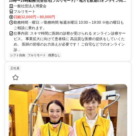
10時〜19時勤務/完全在宅(フルリモート)・地方も歓迎のオンライン問診
業務
一般社団法人博愛会
フルリモート
日給32,000円～80,000円
勤務時間・曜日: ✅勤務時間 毎週水曜日 10:00～19:00 ※他の曜日も
ご相談に乗れます。
仕事内容: スキマ時間に医師の診察が受けられる オンライン診療サー
ビス。 事業拡大に向けて患者様に 高品質な医療の提供をしていくた
め、 医師の皆様のお力添えが必要です！ ご自宅などでのオンライン
診...
シフト自由
フルリモート
残業なし
正社員