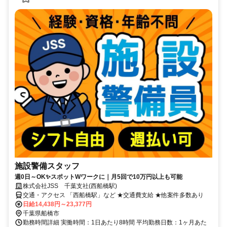
施設警備スタッフ
週0日～OK✨スポットWワークに｜月5回で10万円以上も可能
株式会社JSS 千葉支社(西船橋駅)
交通・アクセス 「西船橋駅」など ★交通費支給 ★他案件多数あり
日給14,438円～23,377円
千葉県船橋市
勤務時間詳細 実働時間：1日あたり8時間 平均勤務日数：1ヶ月あた