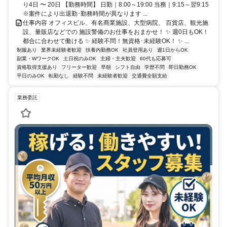
り4日 〜 20日 【勤務時間】 日勤｜8:00～19:00 当務｜9:15～翌9:15
※案件により出退勤･勤務時間が異なります ...
仕事内容 オフィスビル、有名商業施設、大型病院、 百貨店、観光施
設、量販店などでの 施設警備のお仕事をおまかせ！ ✨ 週0日もOK！
都合に合わせて働ける ✨ 経験不問！無資格･未経験OK！ ✨ ...
制服あり
業界未経験者歓迎
扶養内勤務OK
社員登用あり
週1日からOK
副業・WワークOK
土日祝のみOK
主婦・主夫歓迎
60代も応募可
資格取得支援あり
フリーター歓迎
早朝
シフト自由
学歴不問
即日勤務OK
平日のみOK
転勤なし
経験不問
未経験者歓迎
交通費全額支給
業務委託