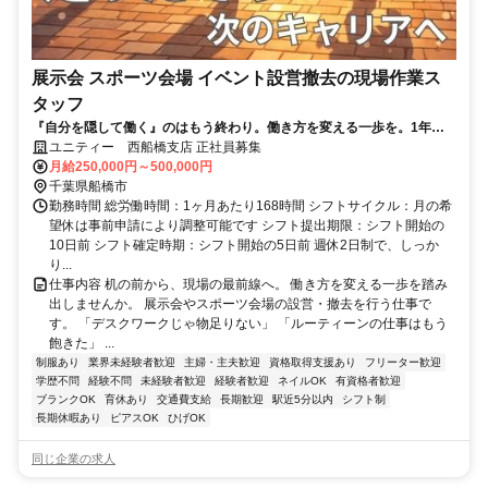
展示会 スポーツ会場 イベント設営撤去の現場作業ス
タッフ
『自分を隠して働く』のはもう終わり。働き方を変える一歩を。1年目
から月収35万も可能！
ユニティー 西船橋支店 正社員募集
月給250,000円～500,000円
千葉県船橋市
勤務時間 総労働時間：1ヶ月あたり168時間 シフトサイクル：月の希
望休は事前申請により調整可能です シフト提出期限：シフト開始の
10日前 シフト確定時期：シフト開始の5日前 週休2日制で、しっか
り...
仕事内容 机の前から、現場の最前線へ。 働き方を変える一歩を踏み
出しませんか。 展示会やスポーツ会場の設営・撤去を行う仕事で
す。 「デスクワークじゃ物足りない」 「ルーティーンの仕事はもう
飽きた」 ...
制服あり
業界未経験者歓迎
主婦・主夫歓迎
資格取得支援あり
フリーター歓迎
学歴不問
経験不問
未経験者歓迎
経験者歓迎
ネイルOK
有資格者歓迎
ブランクOK
育休あり
交通費支給
長期歓迎
駅近5分以内
シフト制
長期休暇あり
ピアスOK
ひげOK
同じ企業の求人