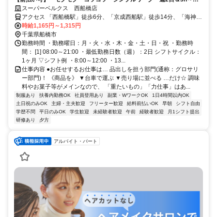
フト相談OK！扶養内でも働けます♪
スーパーベルクス 西船橋店
アクセス 「西船橋駅」徒歩6分、「京成西船駅」徒歩14分、「海神
駅」徒歩19分★自転車通勤OK
時給1,165円～1,315円
千葉県船橋市
勤務時間 ・勤務曜日：月・火・水・木・金・土・日・祝 ・勤務時
間： [1] 08:00～21:00 ・最低勤務日数（週）：2日 シフトサイクル：
1ヶ月 ▽シフト例 ・8:00～12:00 ・13...
仕事内容 ●お任せするお仕事は… 品出しを担う部門(通称：グロサリ
ー部門)！ 《商品を》 ▼台車で運ぶ ▼売り場に並べる …だけ☆ 調味
料やお菓子等がメインなので、 「重たいもの」「力仕事」はあ...
制服あり
扶養内勤務OK
社員登用あり
副業・WワークOK
1日4時間以内OK
土日祝のみOK
主婦・主夫歓迎
フリーター歓迎
給料前払いOK
早朝
シフト自由
学歴不問
平日のみOK
学生歓迎
未経験者歓迎
午前
経験者歓迎
月1シフト提出
研修あり
夕方
アルバイト・パート