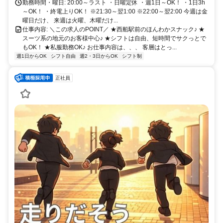
勤務時間・曜日: 20:00～ラスト ・日曜定休 ・週1日～OK！ ・1日3h
～OK！ ・終電上りOK！ ※21:30～翌1:00 ※22:00～翌2:00 今週は金
曜日だけ、 来週は火曜、木曜だけ...
仕事内容: ＼この求人のPOINT／ ★西船駅前のほんわかスナック♪ ★
スーツ系の地元のお客様中心♪ ★シフトは自由、短時間でサクっとで
もOK！ ★私服勤務OK♪ お仕事内容は、、、 客層はとっ...
週1日からOK
シフト自由
週2・3日からOK
シフト制
正社員