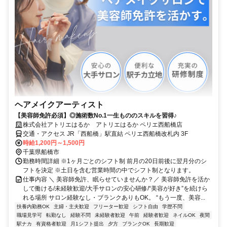
ヘアメイクアーティスト
【美容師免許必須】◎施術数No.1一生もののスキルを習得♪
株式会社アトリエはるか アトリエはるか ペリエ西船橋店
交通・アクセス JR「西船橋」駅直結 ペリエ西船橋改札内 3F
時給1,200円～1,500円
千葉県船橋市
勤務時間詳細 ※1ヶ月ごとのシフト制 前月の20日前後に翌月分のシ
フトを決定 ※土日を含む営業時間の中でシフト制となります。
仕事内容 ＼ 美容師免許、眠らせていませんか？／ 美容師免許を活か
して働ける/未経験歓迎/大手サロンの安心研修/“美容が好き”を続けら
れる場所 サロン経験なし・ブランクありもOK。 “もう一度、美容...
扶養内勤務OK
主婦・主夫歓迎
フリーター歓迎
シフト自由
学歴不問
職場見学可
転勤なし
経験不問
未経験者歓迎
午前
経験者歓迎
ネイルOK
夜間
駅ナカ
有資格者歓迎
月1シフト提出
夕方
ブランクOK
長期歓迎