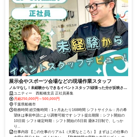
展示会やスポーツ会場などの現場作業スタッフ
ノルマなし！未経験からできるイベントスタッフ/頑張った分が反映され
る稼げる仕事
ユニティー 西船橋支店 正社員募集
月給250,000円～500,000円
千葉県船橋市
勤務時間 総労働時間：1ヶ月あたり168時間 シフトサイクル：月の希
望休は事前申請により調整可能です シフト提出期限：シフト開始の
10日前 シフト確定時期：シフト開始の5日前 週休2日制で、しっか
り...
仕事内容 【この仕事のリアル1（大変なところ）】 まずはこの仕事の