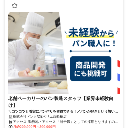
老舗ベーカリーのパン製造スタッフ【業界未経験向
け】
＼コツコツと着実にパン作りを習得できる！／パンが好きという想いを
仕事に。
株式会社ドンク/DEペリエ西船橋店
アクセス: 勤務地・アクセス 「総合職」としての採用となりますの
で、 将来的にはキャリア形成のための職種変更や、 転居を伴う異動
月給209,900円～300,000円