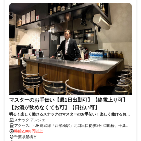
マスターのお手伝い【週1日出勤可】【終電上り可】
【お酒が飲めなくても可】【日払い可】
明るく楽しく働けるスナックのマスターのお手伝い！楽しく働けるお店
だから未経験スタートの方も多数活躍中！
スナック アンジェ
アクセス: ・JR総武線「西船橋駅」北口出口徒歩2分 ◎船橋、千葉、
稲毛、津田沼、市川、本八幡、浦安、行徳、葛西、etcから乗換なし
時給2,000円以上
で1本、アクセス抜群です
千葉県船橋市