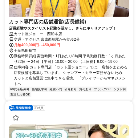
カット専門店の店舗運営(店長候補)
店長経験やスタイリスト経験を活かし、さらにキャリアアップ！
カット屋ジョニー 西船本店
交通・アクセス 京成西船駅から徒歩2分
月給400,000円～450,000円
千葉県船橋市
勤務時間詳細 実働時間：1日あたり8時間 平均勤務日数：1ヶ月あた
り22日 〜 24日 【平日】10:00～20:00 【土日祝】9:00～19:00
仕事内容 カット専門店 「カット屋ジョニー」では、 店舗をまとめる
店長候補を募集しています。 シャンプー・カラー業務がないため、
カットと店舗運営に集中できる環境。 「プレイヤーからマネジメン
トへ...
60代も応募可
職場見学可
経験不問
研修あり
賞与あり
ブランクOK
シフト制
友達と応募OK
正社員