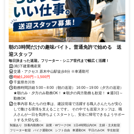
朝の3時間だけの趣味バイト。普通免許で始める 送
迎スタッフ
毎日決まった送迎。フリーター・シニア世代まで幅広く活躍！
(有)下建重機産業
交通・アクセス 原木中山駅徒歩8分 ※車通勤可
時給1,200円～1,500円
千葉県市川市
勤務時間詳細 5:00～8:00（朝の送迎） 16:00～19:00（夕方の送迎）
★朝のみ・夕方のみ勤務OK！ ★朝夕の両方勤務も歓迎！ ★週3日～
勤務OK
仕事内容 私たちの仕事は、建設現場で活躍する職人さんたちが安心
して働ける環境を支えることです。 その中でも送迎スタッフは、職
人さんが一日を気持ちよくスタートし、安全に帰宅できるようサポー
トする大切な役...
制服あり
扶養内勤務OK
副業・WワークOK
1日4時間以内OK
主婦・主夫歓迎
フリーター歓迎
バイク通勤OK
シフト自由
車通勤OK
平日のみOK
学生歓迎