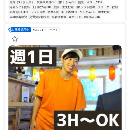
短期（3ヵ月以内）
扶養内勤務OK
週1日からOK
副業・WワークOK
隔週シフト提出
土日祝のみOK
主婦・主夫歓迎
週1シフト提出
フリーター歓迎
給料前払いOK
シフト自由
学歴不問
即日勤務OK
平日のみOK
学生歓迎
未経験者歓迎
交通費全額支給
経験者歓迎
週払いOK
即日払いOK
アルバイト・パート