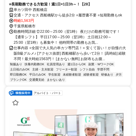
⭐長期勤務できる方歓迎！週1日×1日3h～！【28】
串カツ田中 西船橋店
交通・アクセス 西船橋駅から徒歩2分 ⭐履歴書不要 ⭐短期勤務もok
時給1,563円
千葉県船橋市
勤務時間詳細 ⏰22:00～25:00（翌1時） 夜だけの勤務可能です！
【通常シフト】 平日17:00～25:00（翌1時） 土日祝12:00～
25:00（翌1時）も募集中！ 他時間帯の勤務もお気...
仕事内容 ⭐全国で大人気の串カツ専門店！⭐ 安くて旨い！が自慢の大
阪B級グルメ♪ [アクセス抜群] 西船橋駅から歩いて2分！ [高時給] 経験
不問！最大時給1563円！ [まかない無料] お財布もお腹...
制服あり
扶養内勤務OK
社員登用あり
週1日からOK
副業・WワークOK
土日祝のみOK
主婦・主夫歓迎
フリーター歓迎
シフト自由
学歴不問
即日勤務OK
平日のみOK
学生歓迎
未経験者歓迎
経験者歓迎
研修あり
夕方
ブランクOK
交通費支給
まかないあり
アルバイト・パート