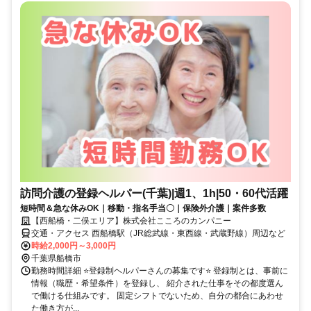
訪問介護の登録ヘルパー(千葉)|週1、1h|50・60代活躍
短時間＆急な休みOK｜移動・指名手当〇｜保険外介護｜案件多数
【西船橋・二俣エリア】株式会社こころのカンパニー
交通・アクセス 西船橋駅（JR総武線・東西線・武蔵野線）周辺など
時給2,000円～3,000円
千葉県船橋市
勤務時間詳細 ⭐登録制ヘルパーさんの募集です⭐ 登録制とは、事前に
情報（職歴・希望条件）を登録し、 紹介された仕事をその都度選ん
で働ける仕組みです。 固定シフトでないため、自分の都合にあわせ
た働き方が...