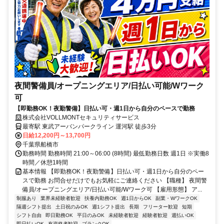
夜間警備員/オープニングエリア/日払い可能/Wワーク
可
【即勤務OK！夜勤警備】日払い可・週1日から自分のペースで勤務
株式会社VOLLMONTセキュリティサービス
最寄駅 東武アーバンパークライン 運河駅 徒歩3分
日給12,200円～13,700円
千葉県船橋市
勤務時間 勤務時間 21:00～06:00 (8時間) 最低勤務日数 週1日 ※実働8
時間／休憩1時間
基本情報 【即勤務OK！夜勤警備】日払い可・週1日から自分のペー
スで勤務 お問合せだけでもお気軽にご連絡ください 【職種】 夜間警
備員/オープニングエリア/日払い可能/Wワーク可 【雇用形態】 ア...
制服あり
業界未経験者歓迎
扶養内勤務OK
週1日からOK
副業・WワークOK
隔週シフト提出
土日祝のみOK
週1シフト提出
長期
フリーター歓迎
短期
シフト自由
即日勤務OK
平日のみOK
未経験者歓迎
経験者歓迎
週払いOK
即日払いOK
有資格者歓迎
ブランクOK