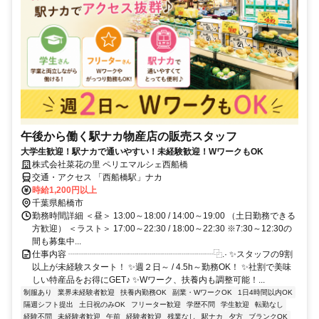
午後から働く駅ナカ物産店の販売スタッフ
大学生歓迎！駅ナカで通いやすい！未経験歓迎！WワークもOK
株式会社菜花の里 ペリエマルシェ西船橋
交通・アクセス 「西船橋駅」ナカ
時給1,200円以上
千葉県船橋市
勤務時間詳細 ＜昼＞ 13:00～18:00 / 14:00～19:00 （土日勤務できる
方歓迎） ＜ラスト＞ 17:00～22:30 / 18:00～22:30 ※7:30～12:30の
間も募集中...
仕事内容 ┈┈┈┈┈┈┈┈┈┈┈┈┈┈┈┈┈⿻.· ✨スタッフの9割
以上が未経験スタート！ ✨週２日～ / 4.5h～勤務OK！ ✨社割で美味
しい特産品をお得にGET♪ ✨Wワーク、扶養内も調整可能！...
制服あり
業界未経験者歓迎
扶養内勤務OK
副業・WワークOK
1日4時間以内OK
隔週シフト提出
土日祝のみOK
フリーター歓迎
学歴不問
学生歓迎
転勤なし
経験不問
未経験者歓迎
午前
経験者歓迎
残業なし
駅ナカ
夕方
ブランクOK