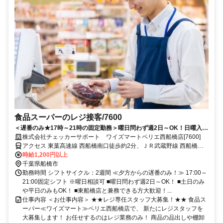
食品スーパーのレジ接客/7600
＜遅番のみ★17時～21時の固定勤務＞曜日問わず週2日～OK！日曜入れ
る方歓迎！2週間ごとの希望シフトで自由度高め♪
株式会社チェッカーサポート ワイズマートペリエ西船橋店[7600]
アクセス 東葉高速線 西船橋南口徒歩約2分、ＪＲ武蔵野線 西船橋南
口徒歩約2分、東京メトロ東西線/ＪＲ中央本線 西船橋南口徒歩約2分
時給1,200円以上
千葉県船橋市
勤務時間 シフトサイクル：2週間 ≪夕方からの遅番のみ！≫ 17:00～
21:00固定シフト ※曜日相談可 ■曜日問わず週2日～OK！ ■土日のみ
や平日のみもOK！ ■東船橋店と兼務できる方大歓迎！...
仕事内容 ＜お仕事内容＞ ★★レジ専任スタッフ大募集！★★ 食品ス
ーパー≪ワイズマート≫ペリエ西船橋店で、 新たにレジスタッフを
大募集します！ お任せするのはレジ業務のみ！ 商品の品出しや棚卸