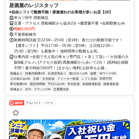
居酒屋のレジスタッフ
⭐自由シフトで勤務可能！家族連れのお客様が多いお店【28】
串カツ田中 西船橋店
交通・アクセス 西船橋駅から徒歩2分 ⭐履歴書不要 ⭐短期勤務もok
時給1,563円
千葉県船橋市
勤務時間詳細 ⏰22:00～25:00（翌1時） 夜だけの勤務可能です！
【通常シフト】 平日17:00～25:00（翌1時） 土日祝12:00～
25:00（翌1時）も募集中！ 他時間帯の勤務もお気...
仕事内容 ⭐全国で大人気の串カツ専門店！⭐ 安くて旨い！が自慢の大
阪B級グルメ♪ [アクセス抜群] 西船橋駅から歩いて2分！ [高時給] 経験
不問！最大時給1563円！ [まかない無料] お財布もお腹...
制服あり
扶養内勤務OK
社員登用あり
週1日からOK
副業・WワークOK
土日祝のみOK
主婦・主夫歓迎
フリーター歓迎
シフト自由
学歴不問
即日勤務OK
固定時間制
平日のみOK
学生歓迎
未経験者歓迎
経験者歓迎
研修あり
夕方
ブランクOK
交通費支給
アルバイト・パート