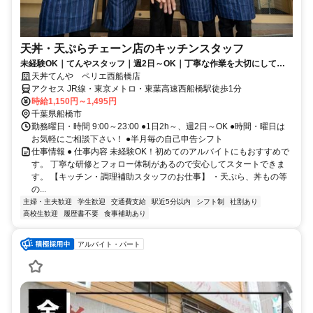
天丼・天ぷらチェーン店のキッチンスタッフ
未経験OK｜てんやスタッフ｜週2日～OK｜丁寧な作業を大切にしてい
ます
天丼てんや ペリエ西船橋店
アクセス JR線・東京メトロ・東葉高速西船橋駅徒歩1分
時給1,150円～1,495円
千葉県船橋市
勤務曜日・時間 9:00～23:00 ●1日2h～、週2日～OK ●時間・曜日は
お気軽にご相談下さい！ ●半月毎の自己申告シフト
仕事情報 ● 仕事内容 未経験OK！初めてのアルバイトにもおすすめで
す。 丁寧な研修とフォロー体制があるので安心してスタートできま
す。 【キッチン・調理補助スタッフのお仕事】 ・天ぷら、丼もの等
の...
主婦・主夫歓迎
学生歓迎
交通費支給
駅近5分以内
シフト制
社割あり
高校生歓迎
履歴書不要
食事補助あり
アルバイト・パート