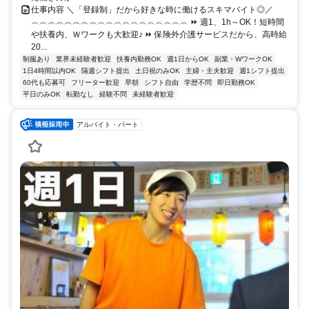
仕事内容 ＼「登録制」だから好きな時に働けるスキマバイト◎／
︵︵︵︵︵︵︵︵︵︵︵︵︵︵︵︵︵︵︵ ⏩ 週1、1h～OK！短時間
や扶養内、Ｗワークも大歓迎♪ ⏩ 保険外介護サービスだから、高時給
20...
制服あり
業界未経験者歓迎
扶養内勤務OK
週1日からOK
副業・WワークOK
1日4時間以内OK
隔週シフト提出
土日祝のみOK
主婦・主夫歓迎
週1シフト提出
60代も応募可
フリーター歓迎
早朝
シフト自由
学歴不問
即日勤務OK
平日のみOK
転勤なし
経験不問
未経験者歓迎
アルバイト・パート