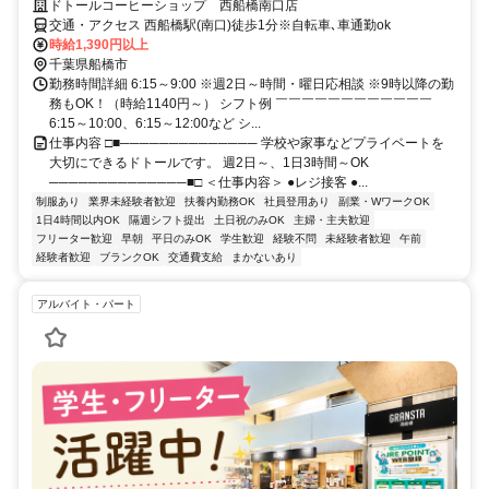
ドトールコーヒーショップ 西船橋南口店
交通・アクセス 西船橋駅(南口)徒歩1分※自転車､車通勤ok
時給1,390円以上
千葉県船橋市
勤務時間詳細 6:15～9:00 ※週2日～時間・曜日応相談 ※9時以降の勤
務もOK！（時給1140円～） シフト例 ￣￣￣￣￣￣￣￣￣￣￣￣
6:15～10:00、6:15～12:00など シ...
仕事内容 □■────────────── 学校や家事などプライベートを
大切にできるドトールです。 週2日～、1日3時間～OK
──────────────■□ ＜仕事内容＞ ●レジ接客 ●...
制服あり
業界未経験者歓迎
扶養内勤務OK
社員登用あり
副業・WワークOK
1日4時間以内OK
隔週シフト提出
土日祝のみOK
主婦・主夫歓迎
フリーター歓迎
早朝
平日のみOK
学生歓迎
経験不問
未経験者歓迎
午前
経験者歓迎
ブランクOK
交通費支給
まかないあり
アルバイト・パート