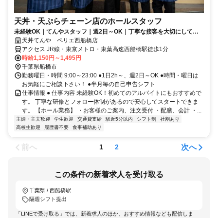
天丼・天ぷらチェーン店のホールスタッフ
未経験OK｜てんやスタッフ｜週2日～OK｜丁寧な接客を大切にしてい
ます
天丼てんや ペリエ西船橋店
アクセス JR線・東京メトロ・東葉高速西船橋駅徒歩1分
時給1,150円～1,495円
千葉県船橋市
勤務曜日・時間 9:00～23:00 ●1日2h～、週2日～OK ●時間・曜日は
お気軽にご相談下さい！ ●半月毎の自己申告シフト
仕事情報 ● 仕事内容 未経験OK！初めてのアルバイトにもおすすめで
す。 丁寧な研修とフォロー体制があるので安心してスタートできま
す。 【ホール業務】 ・お客様のご案内、注文受付 ・配膳、会計 ・...
主婦・主夫歓迎
学生歓迎
交通費支給
駅近5分以内
シフト制
社割あり
高校生歓迎
履歴書不要
食事補助あり
前へ
次へ
1
2
この条件の新着求人を受け取る
千葉県 / 西船橋駅
隔週シフト提出
「LINEで受け取る」では、新着求人のほか、おすすめ情報なども配信しま