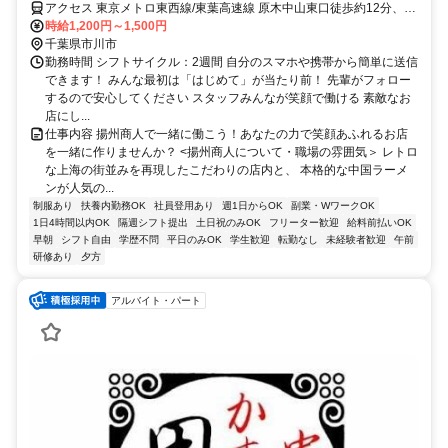
アクセス 東京メトロ東西線/東葉高速線 原木中山東口徒歩約12分、京
成本線 東中山南口徒歩約13分、ＪＲ総武本線 下総中山南口徒歩約14
時給1,200円～1,500円
分
千葉県市川市
勤務時間 シフトサイクル：2週間 自分のスマホや携帯から簡単に送信
できます！ みんな最初は「はじめて」が当たり前！ 先輩がフォロー
するので安心してください スタッフみんなが笑顔で働ける 素敵なお
店にし...
仕事内容 揚州商人で一緒に働こう！あなたの力で笑顔あふれるお店
を一緒に作りませんか？ <揚州商人について・職場の雰囲気＞ レトロ
な上海の街並みを再現したこだわりの店内と、 本格的な中国ラーメ
ンが人気の...
制服あり
扶養内勤務OK
社員登用あり
週1日からOK
副業・WワークOK
1日4時間以内OK
隔週シフト提出
土日祝のみOK
フリーター歓迎
給料前払いOK
早朝
シフト自由
学歴不問
平日のみOK
学生歓迎
転勤なし
未経験者歓迎
午前
研修あり
夕方
アルバイト・パート