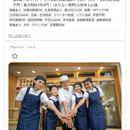
不問！最大時給1563円！ [まかない無料] お財布もお腹...
制服あり
扶養内勤務OK
社員登用あり
週1日からOK
副業・WワークOK
土日祝のみOK
主婦・主夫歓迎
フリーター歓迎
シフト自由
学歴不問
即日勤務OK
固定時間制
平日のみOK
学生歓迎
未経験者歓迎
経験者歓迎
研修あり
夕方
ブランクOK
交通費支給
同じ企業の求人
アルバイト・パート