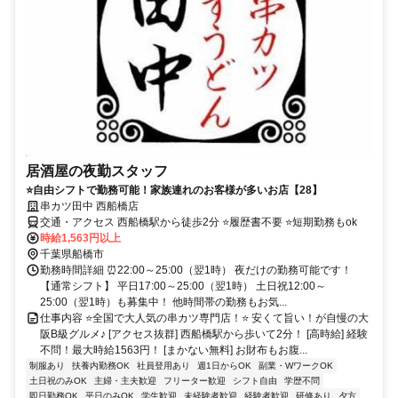
居酒屋の夜勤スタッフ
⭐自由シフトで勤務可能！家族連れのお客様が多いお店【28】
串カツ田中 西船橋店
交通・アクセス 西船橋駅から徒歩2分 ⭐履歴書不要 ⭐短期勤務もok
時給1,563円以上
千葉県船橋市
勤務時間詳細 ⏰22:00～25:00（翌1時） 夜だけの勤務可能です！
【通常シフト】 平日17:00～25:00（翌1時） 土日祝12:00～
25:00（翌1時）も募集中！ 他時間帯の勤務もお気...
仕事内容 ⭐全国で大人気の串カツ専門店！⭐ 安くて旨い！が自慢の大
阪B級グルメ♪ [アクセス抜群] 西船橋駅から歩いて2分！ [高時給] 経験
不問！最大時給1563円！ [まかない無料] お財布もお腹...
制服あり
扶養内勤務OK
社員登用あり
週1日からOK
副業・WワークOK
土日祝のみOK
主婦・主夫歓迎
フリーター歓迎
シフト自由
学歴不問
即日勤務OK
平日のみOK
学生歓迎
未経験者歓迎
経験者歓迎
研修あり
夕方