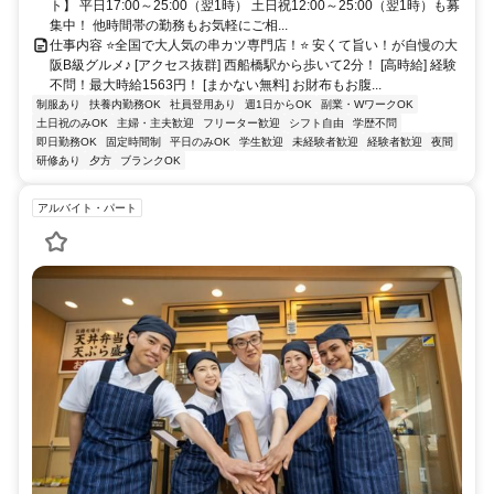
ト】 平日17:00～25:00（翌1時） 土日祝12:00～25:00（翌1時）も募
集中！ 他時間帯の勤務もお気軽にご相...
仕事内容 ⭐全国で大人気の串カツ専門店！⭐ 安くて旨い！が自慢の大
阪B級グルメ♪ [アクセス抜群] 西船橋駅から歩いて2分！ [高時給] 経験
不問！最大時給1563円！ [まかない無料] お財布もお腹...
制服あり
扶養内勤務OK
社員登用あり
週1日からOK
副業・WワークOK
土日祝のみOK
主婦・主夫歓迎
フリーター歓迎
シフト自由
学歴不問
即日勤務OK
固定時間制
平日のみOK
学生歓迎
未経験者歓迎
経験者歓迎
夜間
研修あり
夕方
ブランクOK
アルバイト・パート