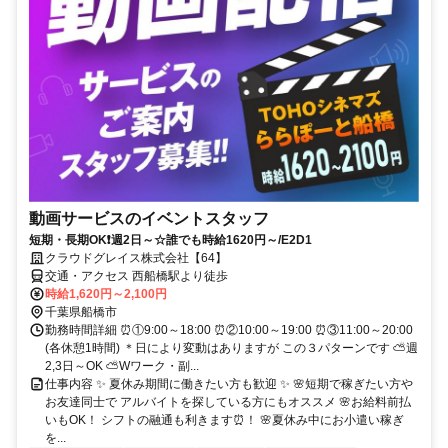
動画サービスのイベントスタッフ
短期・長期OK❗週2日～☆誰でも時給1620円～/E2D1
クラウドグレイス株式会社【64】
交通・アクセス 西船橋駅より徒歩
時給1,620円～2,100円
千葉県船橋市
勤務時間詳細 ⏰①9:00～18:00 ⏰②10:00～19:00 ⏰③11:00～20:00
(各休憩1時間) ＊日により変動はありますが この３パターンです ⛅週
2,3日～OK ⛅Wワーク・副...
仕事内容 ✨ 夏休み期間に働きたい方も歓迎 ✨ 🌸短期で稼ぎたい方や
お友達同士で アルバイトを探している方にもオススメ 🌸お給料前払
いもOK！ シフトの融通も利きます⏰！ 🌸夏休み中にお小遣い稼ぎ
を...