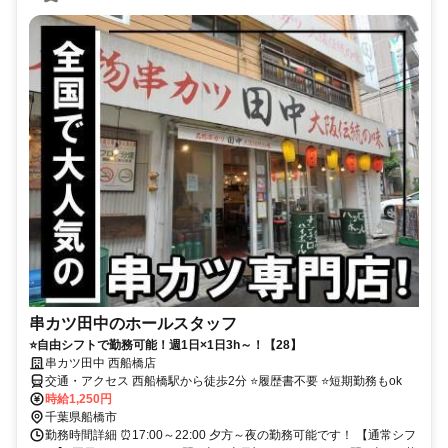
串カツ田中のホールスタッフ
⭐自由シフトで勤務可能！週1日×1日3h～！【28】
串カツ田中 西船橋店
交通・アクセス 西船橋駅から徒歩2分 ⭐履歴書不要 ⭐短期勤務もok
時給1,250円
千葉県船橋市
勤務時間詳細 ⏰17:00～22:00 夕方～夜の勤務可能です！ 【通常シフ