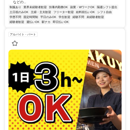
などの...
制服あり
業界未経験者歓迎
扶養内勤務OK
副業・WワークOK
隔週シフト提出
土日祝のみOK
主婦・主夫歓迎
フリーター歓迎
給料前払いOK
シフト自由
学歴不問
固定時間制
平日のみOK
学生歓迎
経験不問
未経験者歓迎
経験者歓迎
週払いOK
駅ナカ
即日払いOK
アルバイト・パート