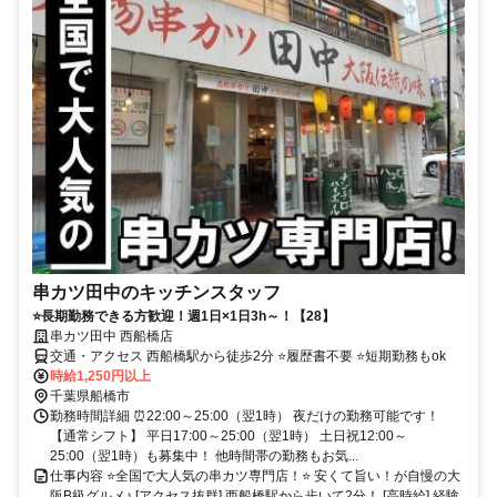
串カツ田中のキッチンスタッフ
⭐長期勤務できる方歓迎！週1日×1日3h～！【28】
串カツ田中 西船橋店
交通・アクセス 西船橋駅から徒歩2分 ⭐履歴書不要 ⭐短期勤務もok
時給1,250円以上
千葉県船橋市
勤務時間詳細 ⏰22:00～25:00（翌1時） 夜だけの勤務可能です！
【通常シフト】 平日17:00～25:00（翌1時） 土日祝12:00～
25:00（翌1時）も募集中！ 他時間帯の勤務もお気...
仕事内容 ⭐全国で大人気の串カツ専門店！⭐ 安くて旨い！が自慢の大
阪B級グルメ♪ [アクセス抜群] 西船橋駅から歩いて2分！ [高時給] 経験