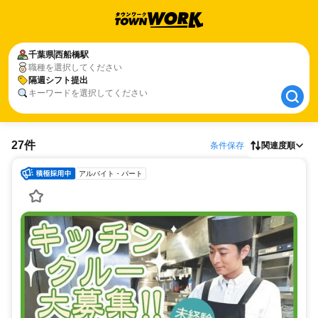
千葉県
千葉県
西船橋駅
西船橋駅
職種を選択してください
隔週シフト提出
隔週シフト提出
キーワードを選択してください
27件
条件保存
関連度順
アルバイト・パート