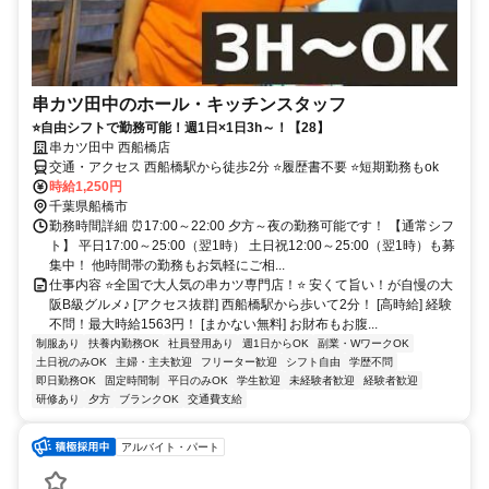
串カツ田中のホール・キッチンスタッフ
⭐自由シフトで勤務可能！週1日×1日3h～！【28】
串カツ田中 西船橋店
交通・アクセス 西船橋駅から徒歩2分 ⭐履歴書不要 ⭐短期勤務もok
時給1,250円
千葉県船橋市
勤務時間詳細 ⏰17:00～22:00 夕方～夜の勤務可能です！ 【通常シフ
ト】 平日17:00～25:00（翌1時） 土日祝12:00～25:00（翌1時）も募
集中！ 他時間帯の勤務もお気軽にご相...
仕事内容 ⭐全国で大人気の串カツ専門店！⭐ 安くて旨い！が自慢の大
阪B級グルメ♪ [アクセス抜群] 西船橋駅から歩いて2分！ [高時給] 経験
不問！最大時給1563円！ [まかない無料] お財布もお腹...
制服あり
扶養内勤務OK
社員登用あり
週1日からOK
副業・WワークOK
土日祝のみOK
主婦・主夫歓迎
フリーター歓迎
シフト自由
学歴不問
即日勤務OK
固定時間制
平日のみOK
学生歓迎
未経験者歓迎
経験者歓迎
研修あり
夕方
ブランクOK
交通費支給
アルバイト・パート