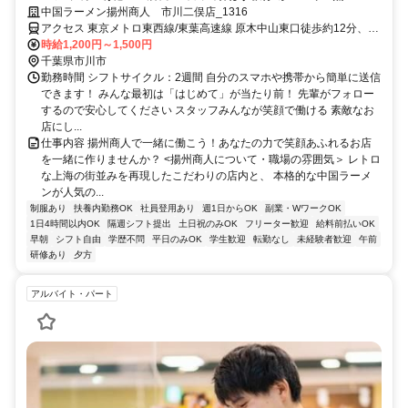
のお店でバイトデビュー！
中国ラーメン揚州商人 市川二俣店_1316
アクセス 東京メトロ東西線/東葉高速線 原木中山東口徒歩約12分、京
成本線 東中山南口徒歩約13分、ＪＲ総武本線 下総中山南口徒歩約14
時給1,200円～1,500円
分
千葉県市川市
勤務時間 シフトサイクル：2週間 自分のスマホや携帯から簡単に送信
できます！ みんな最初は「はじめて」が当たり前！ 先輩がフォロー
するので安心してください スタッフみんなが笑顔で働ける 素敵なお
店にし...
仕事内容 揚州商人で一緒に働こう！あなたの力で笑顔あふれるお店
を一緒に作りませんか？ <揚州商人について・職場の雰囲気＞ レトロ
な上海の街並みを再現したこだわりの店内と、 本格的な中国ラーメ
ンが人気の...
制服あり
扶養内勤務OK
社員登用あり
週1日からOK
副業・WワークOK
1日4時間以内OK
隔週シフト提出
土日祝のみOK
フリーター歓迎
給料前払いOK
早朝
シフト自由
学歴不問
平日のみOK
学生歓迎
転勤なし
未経験者歓迎
午前
研修あり
夕方
アルバイト・パート