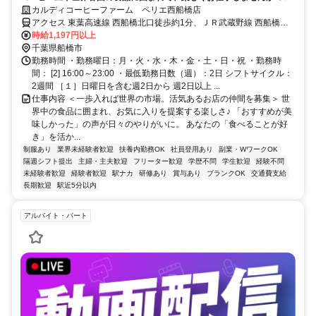
ッフ割引あり！未経験OK
カルディコーヒーファーム ペリエ西船橋店
アクセス 東葉高速線 西船橋北口徒歩約1分、ＪＲ武蔵野線 西船橋北
口徒歩約1分、東京メトロ東西線 西船橋北口徒歩約1分
時給1,197円以上
千葉県船橋市
勤務時間 ・勤務曜日：月・火・水・木・金・土・日・祝 ・勤務時
間： [2] 16:00～23:00 ・最低勤務日数（週）：2日 シフトサイクル：
2週間 ［１］日曜日を含む週2日から 週2日以上 ...
仕事内容 ＜一歩入れば世界の市場。活気あるお店の仲間を募集＞ 世
界中の食品に囲まれ、お気に入りを提案する楽しさ♪ 「おすすめが美
味しかった」の声が日々のやりがいに。 あなたの「食べることが好
き」を活か...
制服あり
業界未経験者歓迎
扶養内勤務OK
社員登用あり
副業・WワークOK
隔週シフト提出
主婦・主夫歓迎
フリーター歓迎
学歴不問
学生歓迎
経験不問
未経験者歓迎
経験者歓迎
駅ナカ
研修あり
賞与あり
ブランクOK
交通費支給
長期歓迎
駅近5分以内
アルバイト・パート