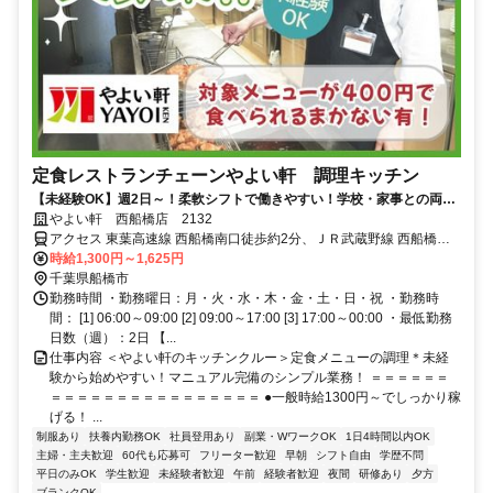
定食レストランチェーンやよい軒 調理キッチン
【未経験OK】週2日～！柔軟シフトで働きやすい！学校・家事との両立
◎＜オンライン面接実施中＞
やよい軒 西船橋店 2132
アクセス 東葉高速線 西船橋南口徒歩約2分、ＪＲ武蔵野線 西船橋南
口徒歩約2分、東京メトロ東西線/ＪＲ中央本線 西船橋南口徒歩約2分
時給1,300円～1,625円
西船橋駅南口より徒歩2分
千葉県船橋市
勤務時間 ・勤務曜日：月・火・水・木・金・土・日・祝 ・勤務時
間： [1] 06:00～09:00 [2] 09:00～17:00 [3] 17:00～00:00 ・最低勤務
日数（週）：2日 【...
仕事内容 ＜やよい軒のキッチンクルー＞定食メニューの調理＊未経
験から始めやすい！マニュアル完備のシンプル業務！ ＝＝＝＝＝＝
＝＝＝＝＝＝＝＝＝＝＝＝＝＝＝＝ ●一般時給1300円～でしっかり稼
げる！ ...
制服あり
扶養内勤務OK
社員登用あり
副業・WワークOK
1日4時間以内OK
主婦・主夫歓迎
60代も応募可
フリーター歓迎
早朝
シフト自由
学歴不問
平日のみOK
学生歓迎
未経験者歓迎
午前
経験者歓迎
夜間
研修あり
夕方
ブランクOK