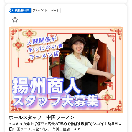
アルバイト・パート
ホールスタッフ 中国ラーメン
＜コミュ力爆上げ必至＞店長の"褒めて伸ばす教育"がスゴイ！熱量MAX
のお店でバイトデビュー！
中国ラーメン揚州商人 市川二俣店_1316