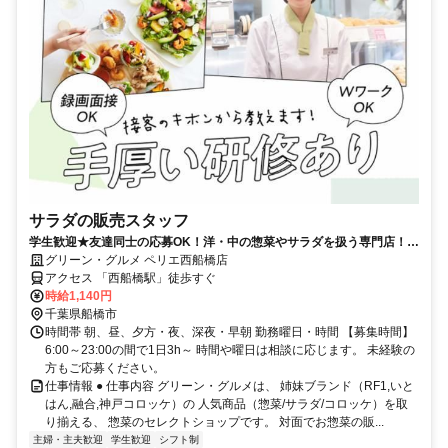
サラダの販売スタッフ
学生歓迎★友達同士の応募OK！洋・中の惣菜やサラダを扱う専門店！週
1日～・短時間も相談可
グリーン・グルメ ペリエ西船橋店
アクセス 「西船橋駅」徒歩すぐ
時給1,140円
千葉県船橋市
時間帯 朝、昼、夕方・夜、深夜・早朝 勤務曜日・時間 【募集時間】
6:00～23:00の間で1日3h～ 時間や曜日は相談に応じます。 未経験の
方もご応募ください。
仕事情報 ● 仕事内容 グリーン・グルメは、 姉妹ブランド（RF1,いと
はん,融合,神戸コロッケ）の 人気商品（惣菜/サラダ/コロッケ）を取
り揃える、 惣菜のセレクトショップです。 対面でお惣菜の販...
主婦・主夫歓迎
学生歓迎
シフト制