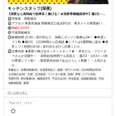
キッチンスタッフ(深夜)
【深夜なら高時給で効率良く稼げる！★深夜帯積極採用中】週2日～勤
務OK！プライベートと両立も可能！
壱角家 西船橋店
アクセス 東葉高速線 西船橋北口徒歩約1分、東京メトロ東西線/ＪＲ
中央本線 西船橋北口徒歩約1分、ＪＲ武蔵野線 西船橋北口徒歩約1分
時給1,500円
千葉県船橋市
勤務時間 22:00～翌4:00など、深夜にガッツリ勤務もOK！ ◆希望シ
フト制 ◆週2日、1日3時間から応相談 ◆シフトは2週間毎に提出 ◆通
常シフト時間の8:30～翌4:00もぜひご応募くださ...
仕事内容 ★夜勤で稼げるキッチンスタッフ★ ・学生さん・フリータ
ーさんが活躍中！ ・高時給/短時間でも高収入 ・週2日・1日3ｈ～OK
の希望シフト制！ ・髪型髪色自由であなたらしく勤務！ ・人気のま
か...
制服あり
扶養内勤務OK
社員登用あり
副業・WワークOK
1日4時間以内OK
土日祝のみOK
主婦・主夫歓迎
フリーター歓迎
短期
早朝
シフト自由
学歴不問
即日勤務OK
職場見学可
平日のみOK
学生歓迎
未経験者歓迎
午前
経験者歓迎
夜間
同じ企業の求人
アルバイト・パート