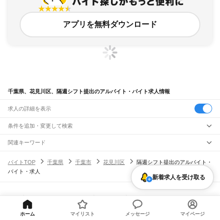
アプリを無料ダウンロード
千葉県、花見川区、隔週シフト提出のアルバイト・バイト求人情報
求人の詳細を表示
条件を追加・変更して検索
市区町村を追加・変更
関連キーワード
千葉県 船橋市 週一シフト提出
千葉県 千葉市 花見川区 週一
千葉県
駅を追加・変更
バイトTOP
千葉県
千葉市
花見川区
隔週シフト提出のアルバイト・
香川県 高松市 隔週シフト提出 シフト週ごとに提出
千葉県 千葉市 花見川区 週1
千葉県
すべて
バイト・求人
千葉県 週1シフト提出 幕張新都心
千葉市
すべて
職種を追加・変更
新着求人を受け取る
JR武蔵野線
中央区
花見川区
稲毛区
若葉区
緑区
美浜区
南流山駅
新松戸駅
新八柱駅
東松戸駅
市川大野駅
船橋法典駅
西船橋駅
飲食・フードサービス
銚子市
市川市
船橋市
館山市
木更津市
松戸市
野田市
茂原市
成田市
佐倉市
東金市
特徴を追加・変更
飲食・フードサービス
すべて
ヘルプ・お問い合わせ
サイトマップ
利用規約・プライバシーポリシー
JR中央・総武線
旭市
習志野市
柏市
勝浦市
市原市
流山市
八千代市
我孫子市
鴨川市
鎌ケ谷市
ホールスタッフ
キッチンスタッフ
皿洗い・洗い場
精肉・鮮魚加工
給食調理
人気
[企業]求人広告の掲載相談
市川駅
本八幡駅
下総中山駅
西船橋駅
船橋駅
東船橋駅
津田沼駅
幕張本郷駅
幕張駅
君津市
富津市
浦安市
四街道市
袖ケ浦市
八街市
印西市
白井市
富里市
南房総市
雇用形態を追加・変更
パン屋（ベーカリー）
フードカウンター販売員
バー（BAR）・バーテンダー
日払いOK
高校生歓迎
学生歓迎
深夜の仕事
髪型・髪色自由
ひげOK
ネイルOK
ホーム
マイリスト
メッセージ
マイページ
新検見川駅
稲毛駅
西千葉駅
千葉駅
匝瑳市
香取市
山武市
いすみ市
大網白里市
印旛郡
香取郡
山武郡
長生郡
夷隅郡