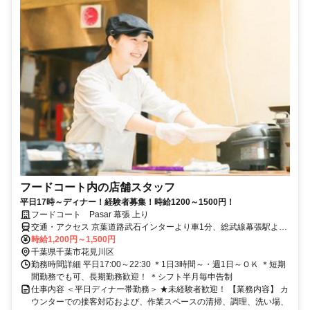
フードコート内の店舗スタッフ
平日17時～ディナー！経験者募集！時給1200～1500円！
フードコート Pasar 幕張 上り
交通・アクセス 京葉道路武石インターより車1分、総武線幕張駅より
徒歩20分
時給1,200円～1,500円
千葉県千葉市花見川区
勤務時間詳細 平日17:00～22:30 ＊1日3時間～・週1日～ＯＫ ＊短期
間勤務でも可、長期勤務歓迎！ ＊シフト半月毎申告制
仕事内容 ＜平日ディナー帯勤務＞ ★未経験者歓迎！ 【業務内容】 カ
ウンターでの接客対応および、作業スペースの清掃、調理、洗い場、