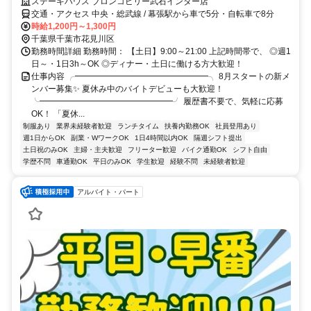
ステーキハウス ブロンコビリー武石インター店
交通・アクセス 中央・総武線 / 幕張駅から車で5分・自転車で8分
時給1,200円～1,300円
千葉県千葉市花見川区
勤務時間詳細 勤務時間： 【土日】9:00～21:00 上記時間帯で、 ◎週1
日～・1日3h～OK ◎ディナー・土日に働ける方大歓迎！
仕事内容 ╭━━━━━━━━━━━━━━━━╮ 8月スタートの新メ
ンバー募集✨ 夏休み中のバイトデビューも大歓迎！
╰━━━━━━━━━━━━━━━━╯ 履歴書不要で、気軽に応募
OK！ 「夏休...
制服あり
業界未経験者歓迎
ランチタイム
扶養内勤務OK
社員登用あり
週1日からOK
副業・WワークOK
1日4時間以内OK
隔週シフト提出
土日祝のみOK
主婦・主夫歓迎
フリーター歓迎
バイク通勤OK
シフト自由
学歴不問
車通勤OK
平日のみOK
学生歓迎
経験不問
未経験者歓迎
アルバイト・パート