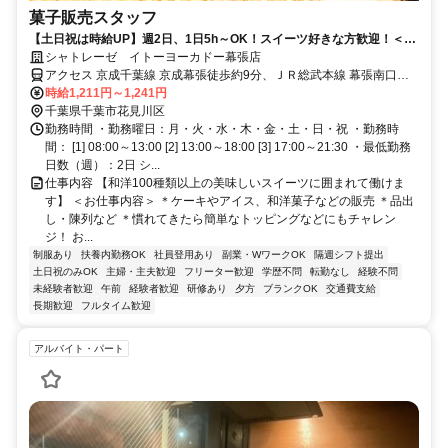
菓子販売スタッフ
【土日祝は時給UP】週2日、1日5h～OK！スイーツ好きな方歓迎！＜嬉
しい社割あり♪＞未経験OK◎履歴書不要☆
シャトレーゼ イトーヨーカドー幕張店
アクセス 京成千葉線 京成幕張徒歩約9分、ＪＲ総武本線 幕張南口徒
歩約12分、ＪＲ京葉線/ＪＲ武蔵野線 海浜幕張北口(中央口)徒歩約16
時給1,211円～1,241円
分
千葉県千葉市花見川区
勤務時間 ・勤務曜日：月・火・水・木・金・土・日・祝 ・勤務時
間： [1] 08:00～13:00 [2] 13:00～18:00 [3] 17:00～21:30 ・最低勤務
日数（週）：2日 シ...
仕事内容 【和洋100種類以上の美味しいスイーツに囲まれて働けま
す】 ＜お仕事内容＞ ＊ケーキやアイス、和洋菓子などの販売 ＊品出
し・陳列など ＊慣れてきたら簡単なトッピングなどにもチャレン
ジ！ お...
制服あり
扶養内勤務OK
社員登用あり
副業・WワークOK
隔週シフト提出
土日祝のみOK
主婦・主夫歓迎
フリーター歓迎
学歴不問
転勤なし
経験不問
未経験者歓迎
午前
経験者歓迎
研修あり
夕方
ブランクOK
交通費支給
長期歓迎
フルタイム歓迎
アルバイト・パート