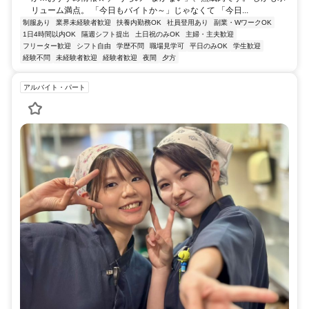
リューム満点。 「今日もバイトか～」じゃなくて 「今日...
制服あり
業界未経験者歓迎
扶養内勤務OK
社員登用あり
副業・WワークOK
1日4時間以内OK
隔週シフト提出
土日祝のみOK
主婦・主夫歓迎
フリーター歓迎
シフト自由
学歴不問
職場見学可
平日のみOK
学生歓迎
経験不問
未経験者歓迎
経験者歓迎
夜間
夕方
アルバイト・パート