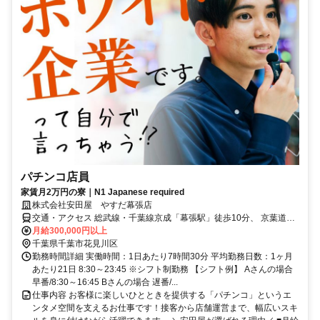
パチンコ店員
家賃月2万円の寮｜N1 Japanese required
株式会社安田屋 やすだ幕張店
交通・アクセス 総武線・千葉線京成「幕張駅」徒歩10分、 京葉道路
幕張ICを出て14号線を千葉方面へ車で約5分
月給300,000円以上
千葉県千葉市花見川区
勤務時間詳細 実働時間：1日あたり7時間30分 平均勤務日数：1ヶ月
あたり21日 8:30～23:45 ※シフト制勤務 【シフト例】 Aさんの場合
早番/8:30～16:45 Bさんの場合 遅番/...
仕事内容 お客様に楽しいひとときを提供する「パチンコ」というエ
ンタメ空間を支えるお仕事です！接客から店舗運営まで、幅広いスキ