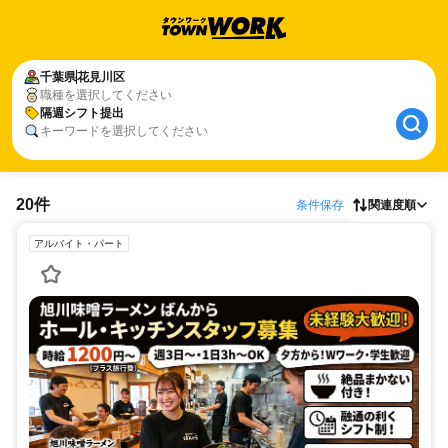
千葉県
花見川区
職種を選択してください
隔週シフト提出
キーワードを選択してください
20件
条件保存
関連度順
アルバイト・パート