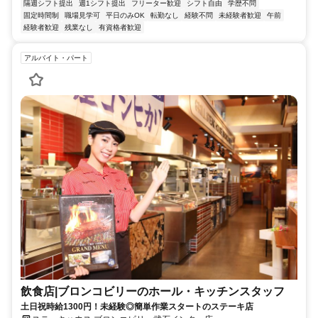
隔週シフト提出
週1シフト提出
フリーター歓迎
シフト自由
学歴不問
固定時間制
職場見学可
平日のみOK
転勤なし
経験不問
未経験者歓迎
午前
経験者歓迎
残業なし
有資格者歓迎
アルバイト・パート
飲食店|ブロンコビリーのホール・キッチンスタッフ
土日祝時給1300円！未経験◎簡単作業スタートのステーキ店