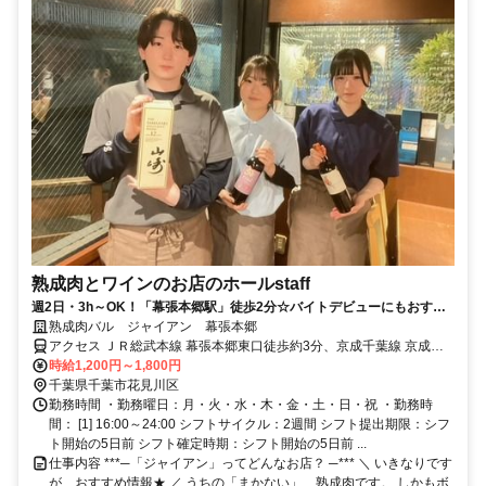
熟成肉とワインのお店のホールstaff
週2日・3h～OK！「幕張本郷駅」徒歩2分☆バイトデビューにもおすす
め◎毎月昇給チャンス♪まかないアリ☆
熟成肉バル ジャイアン 幕張本郷
アクセス ＪＲ総武本線 幕張本郷東口徒歩約3分、京成千葉線 京成幕
張本郷東口徒歩約3分、京成本線 京成大久保徒歩約20分 総武線「幕
時給1,200円～1,800円
張本郷駅」より徒歩2分
千葉県千葉市花見川区
勤務時間 ・勤務曜日：月・火・水・木・金・土・日・祝 ・勤務時
間： [1] 16:00～24:00 シフトサイクル：2週間 シフト提出期限：シフ
ト開始の5日前 シフト確定時期：シフト開始の5日前 ...
仕事内容 ***─「ジャイアン」ってどんなお店？ ─*** ＼ いきなりです
が…おすすめ情報★ ／ うちの「まかない」、熟成肉です。 しかもボ