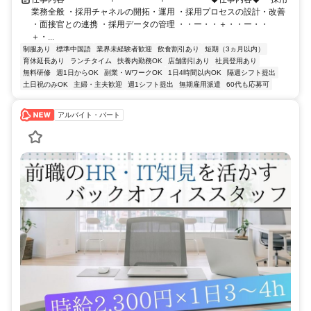
業務全般 ・採用チャネルの開拓・運用 ・採用プロセスの設計・改善
・面接官との連携 ・採用データの管理 ・・ー・・＋・・ー・・
＋・...
制服あり
標準中国語
業界未経験者歓迎
飲食割引あり
短期（3ヵ月以内）
育休延長あり
ランチタイム
扶養内勤務OK
店舗割引あり
社員登用あり
無料研修
週1日からOK
副業・WワークOK
1日4時間以内OK
隔週シフト提出
土日祝のみOK
主婦・主夫歓迎
週1シフト提出
無期雇用派遣
60代も応募可
アルバイト・パート