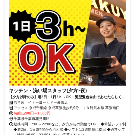
キッチン・洗い場スタッフ(夕方~夜)
【夕方以降のみ】週2日・1日3ｈ～OK！髪型髪色自由であなたらしく勤
務！
壱角家 イトーヨーカドー幕張店
アクセス 京成千葉線 京成幕張徒歩約9分、ＪＲ総武本線 幕張南口徒
歩約11分、ＪＲ京葉線/ＪＲ武蔵野線 海浜幕張北口(中央口)徒歩約16
時給1,200円～1,500円
分
千葉県千葉市花見川区
勤務時間 17:00～22:00など、夕方からの勤務でOK！ ◆希望シフト制
◆週2日、1日3時間から応相談 ◆シフトは2週間毎に提出 ◆通常シフ