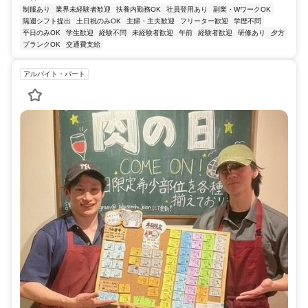
制服あり
業界未経験者歓迎
扶養内勤務OK
社員登用あり
副業・WワークOK
隔週シフト提出
土日祝のみOK
主婦・主夫歓迎
フリーター歓迎
学歴不問
平日のみOK
学生歓迎
経験不問
未経験者歓迎
午前
経験者歓迎
研修あり
夕方
ブランクOK
交通費支給
アルバイト・パート