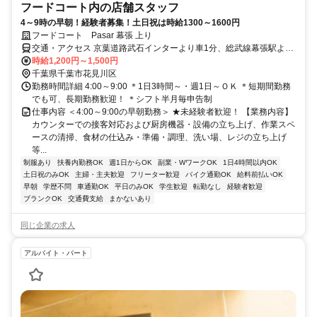
フードコート内の店舗スタッフ
4～9時の早朝！経験者募集！土日祝は時給1300～1600円
フードコート Pasar 幕張 上り
交通・アクセス 京葉道路武石インターより車1分、総武線幕張駅より
徒歩20分
時給1,200円～1,500円
千葉県千葉市花見川区
勤務時間詳細 4:00～9:00 ＊1日3時間～・週1日～ＯＫ ＊短期間勤務
でも可、長期勤務歓迎！ ＊シフト半月毎申告制
仕事内容 ＜4:00～9:00の早朝勤務＞ ★未経験者歓迎！ 【業務内容】
カウンターでの接客対応および厨房機器・設備の立ち上げ、作業スペ
ースの清掃、食材の仕込み・準備・調理、洗い場、レジの立ち上げ
等...
制服あり
扶養内勤務OK
週1日からOK
副業・WワークOK
1日4時間以内OK
土日祝のみOK
主婦・主夫歓迎
フリーター歓迎
バイク通勤OK
給料前払いOK
早朝
学歴不問
車通勤OK
平日のみOK
学生歓迎
転勤なし
経験者歓迎
ブランクOK
交通費支給
まかないあり
同じ企業の求人
アルバイト・パート