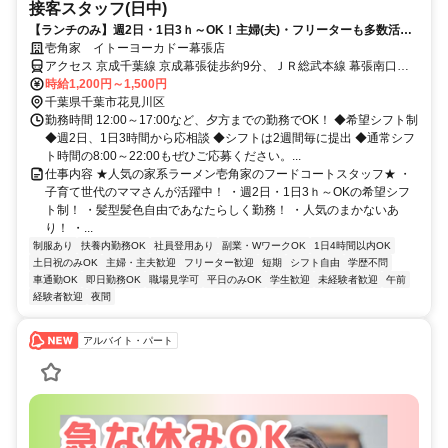
接客スタッフ(日中)
【ランチのみ】週2日・1日3ｈ～OK！主婦(夫)・フリーターも多数活躍
中！
壱角家 イトーヨーカドー幕張店
アクセス 京成千葉線 京成幕張徒歩約9分、ＪＲ総武本線 幕張南口徒
歩約11分、ＪＲ京葉線/ＪＲ武蔵野線 海浜幕張北口(中央口)徒歩約16
時給1,200円～1,500円
分
千葉県千葉市花見川区
勤務時間 12:00～17:00など、夕方までの勤務でOK！ ◆希望シフト制
◆週2日、1日3時間から応相談 ◆シフトは2週間毎に提出 ◆通常シフ
ト時間の8:00～22:00もぜひご応募ください。...
仕事内容 ★人気の家系ラーメン壱角家のフードコートスタッフ★ ・
子育て世代のママさんが活躍中！ ・週2日・1日3ｈ～OKの希望シフ
ト制！ ・髪型髪色自由であなたらしく勤務！ ・人気のまかないあ
り！ ・...
制服あり
扶養内勤務OK
社員登用あり
副業・WワークOK
1日4時間以内OK
土日祝のみOK
主婦・主夫歓迎
フリーター歓迎
短期
シフト自由
学歴不問
車通勤OK
即日勤務OK
職場見学可
平日のみOK
学生歓迎
未経験者歓迎
午前
経験者歓迎
夜間
アルバイト・パート