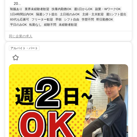
20...
制服あり
業界未経験者歓迎
扶養内勤務OK
週1日からOK
副業・WワークOK
1日4時間以内OK
隔週シフト提出
土日祝のみOK
主婦・主夫歓迎
週1シフト提出
60代も応募可
フリーター歓迎
早朝
シフト自由
学歴不問
即日勤務OK
平日のみOK
転勤なし
経験不問
未経験者歓迎
同じ企業の求人
アルバイト・パート