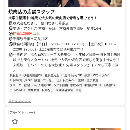
焼肉店の店舗スタッフ
大学生活躍中♪地元で大人気の焼肉店で青春を過ごそう！
株式会社むさし 焼肉むさし幕張店
交通・アクセス 京成千葉線「京成幕張本郷駅」徒歩14分
時給1,200円以上
千葉県千葉市花見川区
勤務時間詳細 【平日】16:00～22:00（23:00） 【土日祝】10:00～
22:00（23:00） 上記時間内で勤務可能です！
仕事内容 ◇◇NEWスタッフ大募集◇◇ ＜年齢／経験一切不問！未経
験でも安心スタート♪＞ 地元で人気の焼肉店で楽しく働きませんか？
未経験・初バイトの方も大歓迎！ 先輩スタッフがイチから丁寧に教
え...
制服あり
扶養内勤務OK
社員登用あり
週1日からOK
副業・WワークOK
1日4時間以内OK
隔週シフト提出
土日祝のみOK
主婦・主夫歓迎
フリーター歓迎
バイク通勤OK
シフト自由
学歴不問
車通勤OK
即日勤務OK
平日のみOK
学生歓迎
転勤なし
未経験者歓迎
午前
同じ企業の求人
アルバイト・パート