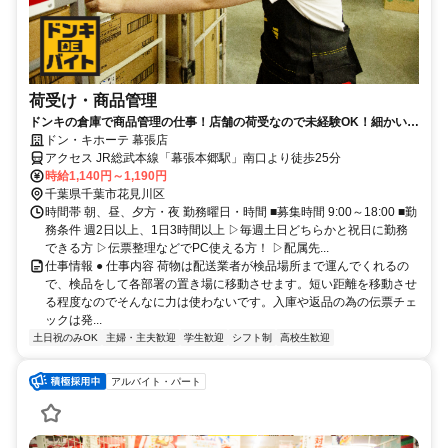
荷受け・商品管理
ドンキの倉庫で商品管理の仕事！店舗の荷受なので未経験OK！細かい確
認作業が得意な方歓迎！
ドン・キホーテ 幕張店
アクセス JR総武本線「幕張本郷駅」南口より徒歩25分
時給1,140円～1,190円
千葉県千葉市花見川区
時間帯 朝、昼、夕方・夜 勤務曜日・時間 ■募集時間 9:00～18:00 ■勤
務条件 週2日以上、1日3時間以上 ▷毎週土日どちらかと祝日に勤務
できる方 ▷伝票整理などでPC使える方！ ▷配属先...
仕事情報 ● 仕事内容 荷物は配送業者が検品場所まで運んでくれるの
で、検品をして各部署の置き場に移動させます。短い距離を移動させ
る程度なのでそんなに力は使わないです。入庫や返品の為の伝票チェ
ックは発...
土日祝のみOK
主婦・主夫歓迎
学生歓迎
シフト制
高校生歓迎
アルバイト・パート