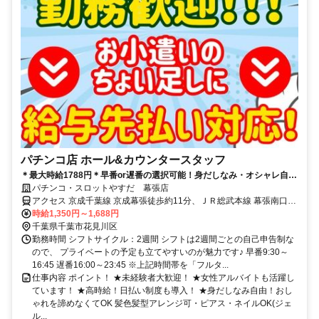
パチンコ店 ホール&カウンタースタッフ
＊最大時給1788円＊早番or遅番の選択可能！身だしなみ・オシャレ自
由！未経験者も大歓迎！好待遇バイトなら「やすだ」で決まり！
パチンコ・スロットやすだ 幕張店
アクセス 京成千葉線 京成幕張徒歩約11分、ＪＲ総武本線 幕張南口徒
歩約13分
時給1,350円～1,688円
千葉県千葉市花見川区
勤務時間 シフトサイクル：2週間 シフトは2週間ごとの自己申告制な
ので、 プライベートの予定も立てやすいのが魅力です♪ 早番9:30～
16:45 遅番16:00～23:45 ※上記時間帯を「フルタ...
仕事内容 ポイント！ ★未経験者大歓迎！ ★女性アルバイトも活躍し
ています！ ★高時給！日払い制度も導入！ ★身だしなみ自由！おし
ゃれを諦めなくてOK 髪色髪型アレンジ可・ピアス・ネイルOK(ジェ
ル...