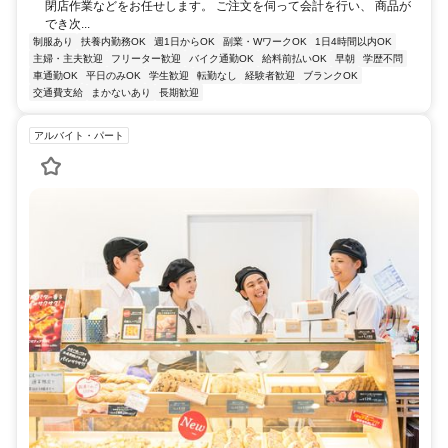
閉店作業などをお任せします。 ご注文を伺って会計を行い、 商品が
でき次...
制服あり
扶養内勤務OK
週1日からOK
副業・WワークOK
1日4時間以内OK
主婦・主夫歓迎
フリーター歓迎
バイク通勤OK
給料前払いOK
早朝
学歴不問
車通勤OK
平日のみOK
学生歓迎
転勤なし
経験者歓迎
ブランクOK
交通費支給
まかないあり
長期歓迎
アルバイト・パート