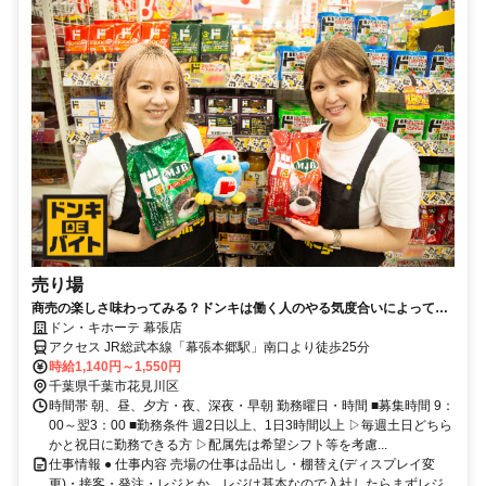
売り場
商売の楽しさ味わってみる？ドンキは働く人のやる気度合いによって、
裁量権が違うんです！
ドン・キホーテ 幕張店
アクセス JR総武本線「幕張本郷駅」南口より徒歩25分
時給1,140円～1,550円
千葉県千葉市花見川区
時間帯 朝、昼、夕方・夜、深夜・早朝 勤務曜日・時間 ■募集時間 9：
00～翌3：00 ■勤務条件 週2日以上、1日3時間以上 ▷毎週土日どちら
かと祝日に勤務できる方 ▷配属先は希望シフト等を考慮...
仕事情報 ● 仕事内容 売場の仕事は品出し・棚替え(ディスプレイ変
更)・接客・発注・レジとか。レジは基本なので入社したらまずレジ