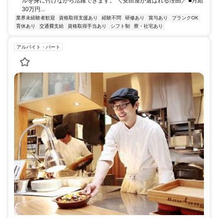
ルを身に付けながら活躍できます。 ＼安田屋が選ばれる理由／ ■月給
30万円...
業界未経験者歓迎
資格取得支援あり
経験不問
研修あり
賞与あり
ブランクOK
育休あり
交通費支給
資格取得手当あり
シフト制
寮・社宅あり
アルバイト・パート