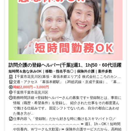
訪問介護の登録ヘルパー(千葉)|週1、1h|50・60代活躍
短時間＆急な休みOK｜移動・指名手当〇｜保険外介護｜案件多数
【千葉市花見川区(幕張・幕張本郷エリア)】株式会社こころのカンパ
ニー
交通・アクセス 「幕張本郷駅」（JR総武線・京成千葉線）、「幕張
駅」周辺など
時給2,000円～3,000円
千葉県千葉市花見川区
勤務時間詳細 ⭐登録制ヘルパーさんの募集です⭐ 登録制とは、事前に
情報（職歴・希望条件）を登録し、 紹介された仕事をその都度選ん
で働ける仕組みです。 固定シフトでないため、自分の都合にあわせ
た働き方が...
仕事内容 ＼「登録制」だから好きな時に働けるスキマバイト◎／
︵︵︵︵︵︵︵︵︵︵︵︵︵︵︵︵︵︵︵ ⏩ 週1、1h～OK！短時間
や扶養内、Ｗワークも大歓迎♪ ⏩ 保険外介護サービスだから、高時給