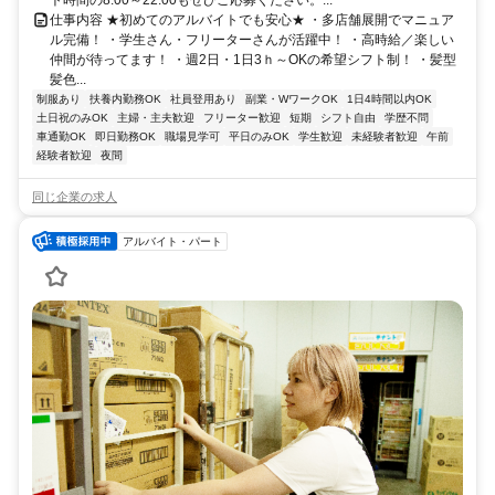
ト時間の8:00～22:00もぜひご応募ください。...
仕事内容 ★初めてのアルバイトでも安心★ ・多店舗展開でマニュア
ル完備！ ・学生さん・フリーターさんが活躍中！ ・高時給／楽しい
仲間が待ってます！ ・週2日・1日3ｈ～OKの希望シフト制！ ・髪型
髪色...
制服あり
扶養内勤務OK
社員登用あり
副業・WワークOK
1日4時間以内OK
土日祝のみOK
主婦・主夫歓迎
フリーター歓迎
短期
シフト自由
学歴不問
車通勤OK
即日勤務OK
職場見学可
平日のみOK
学生歓迎
未経験者歓迎
午前
経験者歓迎
夜間
同じ企業の求人
アルバイト・パート