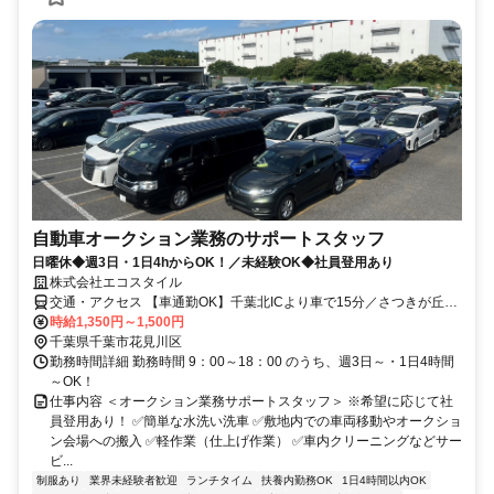
自動車オークション業務のサポートスタッフ
日曜休◆週3日・1日4hからOK！／未経験OK◆社員登用あり
株式会社エコスタイル
交通・アクセス 【車通勤OK】千葉北ICより車で15分／さつきが丘中
学校より車で10分
時給1,350円～1,500円
千葉県千葉市花見川区
勤務時間詳細 勤務時間 9：00～18：00 のうち、週3日～・1日4時間
～OK！
仕事内容 ＜オークション業務サポートスタッフ＞ ※希望に応じて社
員登用あり！ ✅簡単な水洗い洗車 ✅敷地内での車両移動やオークショ
ン会場への搬入 ✅軽作業（仕上げ作業） ✅車内クリーニングなどサー
ビ...
制服あり
業界未経験者歓迎
ランチタイム
扶養内勤務OK
1日4時間以内OK