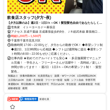
飲食店スタッフ(夕方~夜)
【夕方以降のみ】週2日・1日3ｈ～OK！髪型髪色自由であなたらしく勤
務！
壱角家 イトーヨーカドー幕張店
アクセス 京成千葉線 京成幕張徒歩約9分、ＪＲ総武本線 幕張南口徒
歩約11分、ＪＲ京葉線/ＪＲ武蔵野線 海浜幕張北口(中央口)徒歩約16
時給1,200円～1,500円
分
千葉県千葉市花見川区
勤務時間 17:00～22:00など、夕方からの勤務でOK！ ◆希望シフト制
◆週2日、1日3時間から応相談 ◆シフトは2週間毎に提出 ◆通常シフ
ト時間の8:00～22:00もぜひご応募ください。...
仕事内容 ★初めてのアルバイトでも安心★ ・多店舗展開でマニュア
ル完備！ ・学生さん・フリーターさんが活躍中！ ・高時給／楽しい
仲間が待ってます！ ・週2日・1日3ｈ～OKの希望シフト制！ ・髪型
髪色...
制服あり
扶養内勤務OK
社員登用あり
副業・WワークOK
1日4時間以内OK
土日祝のみOK
主婦・主夫歓迎
フリーター歓迎
短期
シフト自由
学歴不問
車通勤OK
即日勤務OK
職場見学可
平日のみOK
学生歓迎
未経験者歓迎
午前
経験者歓迎
夜間
派遣社員