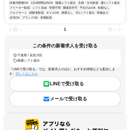
扶養内勤務OK
1日4時間以内OK
隔週シフト提出
主婦・主夫歓迎
週1シフト提出
フリーター歓迎
シフト自由
学歴不問
職場見学可
平日のみOK
転勤なし
フルリモート
経験者歓迎
ネイルOK
残業なし
月1シフト提出
研修あり
在宅OK
ブランクOK
長期歓迎
前へ
次へ
1
この条件の新着求人を受け取る
千葉県 / 花見川区
隔週シフト提出
「LINEで受け取る」では、新着求人のほか、おすすめ情報なども配信しま
す。
詳しくはこちら
LINEで受け取る
メールで受け取る