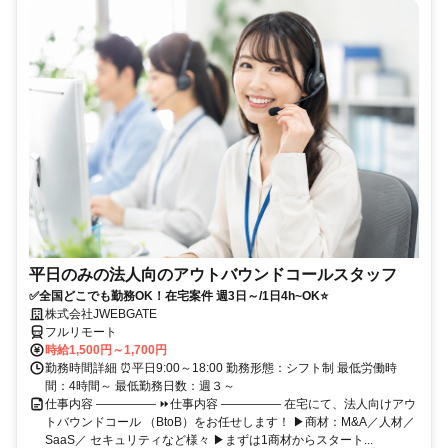
平日のみの法人向のアウトバウンドコールスタッフ
✅全国どこでも勤務OK！在宅案件 週3日～/1日4h~OK⭐
株式会社JWEBGATE
フルリモート
時給1,500円～1,700円
勤務時間詳細 ⏰平日9:00～18:00 勤務形態：シフト制 最低労働時
間：4時間～ 最低勤務日数：週３～
仕事内容 ――――― ⏩仕事内容 ――――― 在宅にて、法人向けアウ
トバウンドコール （BtoB）をお任せします！ ▶商材：M&A／人材／
SaaS／ セキュリティなど様々 ▶まずは1商材からスタート...