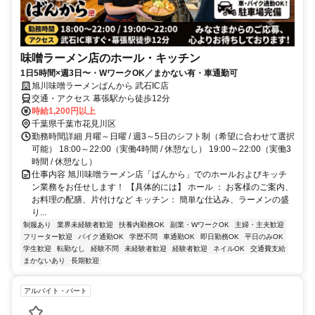
味噌ラーメン店のホール・キッチン
1日5時間×週3日〜・WワークOK／まかない有・車通勤可
旭川味噌ラーメンばんから 武石IC店
交通・アクセス 幕張駅から徒歩12分
時給1,200円以上
千葉県千葉市花見川区
勤務時間詳細 月曜～日曜 / 週3～5日のシフト制（希望に合わせて選択
可能） 18:00～22:00（実働4時間 / 休憩なし） 19:00～22:00（実働3
時間 / 休憩なし）
仕事内容 旭川味噌ラーメン店「ばんから」でのホールおよびキッチ
ン業務をお任せします！ 【具体的には】 ホール ： お客様のご案内、
お料理の配膳、片付けなど キッチン： 簡単な仕込み、ラーメンの盛
り...
制服あり
業界未経験者歓迎
扶養内勤務OK
副業・WワークOK
主婦・主夫歓迎
フリーター歓迎
バイク通勤OK
学歴不問
車通勤OK
即日勤務OK
平日のみOK
学生歓迎
転勤なし
経験不問
未経験者歓迎
経験者歓迎
ネイルOK
交通費支給
まかないあり
長期歓迎
アルバイト・パート