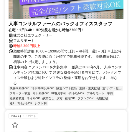
人事コンサルファームのバックオフィススタッフ
在宅・1日3-4h！HR知見を活かし時給2300円！
株式会社エフェクトリー
フルリモート
時給2,300円以上
勤務時間詳細 10:00～19:00の間で1日3～4時間、週2～3日 ※上記時
間帯の中で、ご希望に応じた時間で勤務可能です。 ※勤務日数はご
相談の上で決定しましょう。
仕事内容 コアメンバーを大募集中！ 創業は2023年5月。 人事コンサ
ルティング領域において 急速な成長を続ける当社にて、 バックオフ
ィス全般および対外インフラの 整備・運用をお任せします。 単な
る...
扶養内勤務OK
1日4時間以内OK
隔週シフト提出
主婦・主夫歓迎
週1シフト提出
フリーター歓迎
即日勤務OK
職場見学可
平日のみOK
フルリモート
午前
経験者歓迎
ネイルOK
残業なし
夕方
在宅OK
ブランクOK
長期歓迎
週2・3日からOK
シフト制
アルバイト・パート