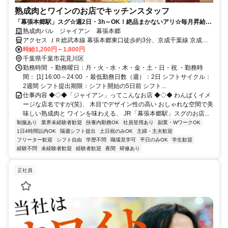
熟成肉とワインのお店でキッチンスタッフ
「幕張本郷駅」スグ☆週2日・3h～OK！絶品まかないアリ☆毎月昇給チ
ャンス♪未経験・初バイトも歓迎◎
熟成肉バル ジャイアン 幕張本郷
アクセス ＪＲ総武本線 幕張本郷東口徒歩約3分、京成千葉線 京成幕
張本郷東口徒歩約3分、京成本線 京成大久保徒歩約20分 総武線「幕
時給1,200円～1,800円
張本郷駅」より徒歩2分
千葉県千葉市花見川区
勤務時間 ・勤務曜日：月・火・水・木・金・土・日・祝 ・勤務時
間： [1] 16:00～24:00 ・最低勤務日数（週）：2日 シフトサイクル：
2週間 シフト提出期限：シフト開始の5日前 シフト...
仕事内容 ◆◇◆「ジャイアン」ってこんなお店 ◆◇◆ わんぱくイメ
ージな店名ですが(笑)、 木目でデザイン性の高い おしゃれな空間で美
味しい熟成肉と ワインを味わえる、 JR「幕張本郷駅」スグのお店...
制服あり
業界未経験者歓迎
扶養内勤務OK
社員登用あり
副業・WワークOK
1日4時間以内OK
隔週シフト提出
土日祝のみOK
主婦・主夫歓迎
フリーター歓迎
シフト自由
学歴不問
職場見学可
平日のみOK
学生歓迎
経験不問
未経験者歓迎
経験者歓迎
夜間
研修あり
正社員