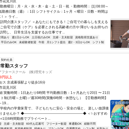
市花見川区
勤務曜日：月・火・水・木・金・土・日・祝 ・勤務時間： [1] 08:00～
・最低勤務日数（週）：1日 シフトサイクル：1ヶ月 ＜曜日・日数・時間は
＞ ライ...
＼訪問介護スタッフ／ ＜あなたにもできる！ご自宅での暮らしを支える
 ご自宅で介護（ケア）を必要とされる高齢者の方や 障がいをお持ちの
訪問し、 日常生活を支援するお仕事です...
登用あり
週1日からOK
土日祝のみOK
主婦・主夫歓迎
資格取得支援あり
平日のみOK
未経験者歓迎
午前
月1シフト提出
週2・3日からOK
シフト制
契約社員
の常勤スタッフ
アフタースクール (株)理究キッズ
00円以上
セス 京成幕張駅より徒歩16分
市花見川区
 実働時間：1日あたり6時間 平均勤務日数：1ヶ月あたり20日 〜 21日
ト制(月曜～土曜) ✅週30時間(実働6時間・休憩なし） 【⏰勤務時間】
19...
小学校内の学童保育で、 子どもたちに安心・安全の場と、 楽しい放課後
りませんか？ ◆―――――――――――――――――◆ ＜✨おすすめ
⭐1日6時間勤務でプライベート...
迎
主婦・主夫歓迎
60代も応募可
フリーター歓迎
車通勤OK
経験不問
経験者歓迎
有資格者歓迎
研修あり
ブランクOK
交通費支給
シフト制
社割あり