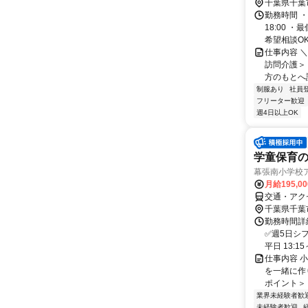
千葉県千葉
勤務時間 ・
18:00 
希望相談OK！
仕事内容 
訪問介護＞
方のもとへ
制服あり
社員
フリーター歓迎
週4日以上OK
学童保育
幕張南小学校
月給195,0
交通・アク
千葉県千葉
勤務時間詳細
✅週5日シフ
平日 13:15～
仕事内容 
を一緒に作
ポイント＞ 
業界未経験者歓
未経験者歓迎