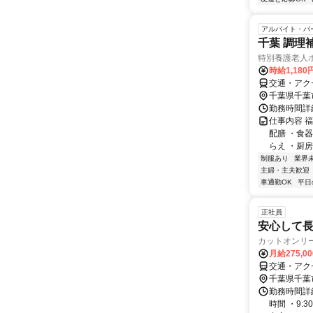
アルバイト・パ
千葉 調理補助
特別養護老人
時給1,18
交通・アク
千葉県千葉
勤務時間詳細
仕事内容 
配膳 ・食
らえ ・厨房
制服あり
業界
主婦・主夫歓迎
車通勤OK
平日
正社員
安心して長
カットオンリ
月給275,0
交通・アク
千葉県千葉
勤務時間詳細
時間 ・9: