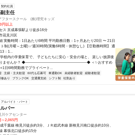
契約社員
の副主任
アフタースクール (株)理究キッズ
00円以上
セス 京成幕張駅より徒歩16分
市花見川区
 実働時間：1日あたり6時間 平均勤務日数：1ヶ月あたり20日 〜 21日
ト制(月曜～土曜) ✅週30時間(実働6時間・休憩なし) 【⏰勤務時間】 通
3：1...
小学校内の学童保育で、 子どもたちに安心・安全の場と、 楽しい放課後
りませんか？ ◆―――――――――――――――――◆ ＜✨おすすめ
⭐1日6時間勤務でプライベート...
迎
主婦・主夫歓迎
60代も応募可
車通勤OK
未経験者歓迎
経験者歓迎
研修あり
ブランクOK
交通費支給
シフト制
社割あり
アルバイト・パート
ヘルパー
見川ケアセンター
円～2,065円
京成千葉線 検見川徒歩約3分、ＪＲ総武本線 新検見川南口徒歩約10分、
線 幕張北口徒歩約15分