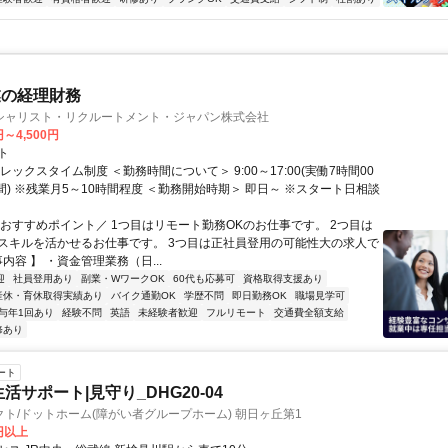
業の経理財務
シャリスト・リクルートメント・ジャパン株式会社
円～4,500円
ト
レックスタイム制度 ＜勤務時間について＞ 9:00～17:00(実働7時間00
間) ※残業月5～10時間程度 ＜勤務開始時期＞ 即日～ ※スタート日相談
＼おすすめポイント／ 1つ目はリモート勤務OKのお仕事です。 2つ目は
スキルを活かせるお仕事です。 3つ目は正社員登用の可能性大の求人で
事内容 】 ・資金管理業務（日...
迎
社員登用あり
副業・WワークOK
60代も応募可
資格取得支援あり
産休・育休取得実績あり
バイク通勤OK
学歴不問
即日勤務OK
職場見学可
与年1回あり
経験不問
英語
未経験者歓迎
フルリモート
交通費全額支給
修あり
ート
活サポート|見守り_DHG20-04
ト/ドットホーム(障がい者グループホーム) 朝日ヶ丘第1
0円以上