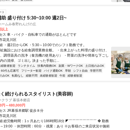
ート
 盛り付け 5:30~10:00 週2日~
ホームみ春野れんげの丘
0円以上
セス 車・バイク・自転車での通勤がほとんどです
市花見川区
 ・週2日からOK ・5:30～10:00でのシフト勤務です。
福祉施設における給食調理業務全般。 ・出来上がった料理の盛り付け、
器、調理器具の洗浄（食洗機の使用あり） ・野菜の洗浄や簡単な下ごし
内の清掃、ゴミ出し 決まった手順に...
未経験者歓迎
ランチタイム
扶養内勤務OK
副業・WワークOK
土日祝のみOK
60代も応募可
フリーター歓迎
バイク通勤OK
早朝
シフト自由
学歴不問
のみOK
転勤なし
経験不問
未経験者歓迎
午前
経験者歓迎
く続けられるスタイリスト(美容師)
ークラブ 幕張本郷店
00円～480,000円
セス JR幕張本郷駅 徒歩８分
市花見川区
 総労働時間：1ヶ月あたり186時間18分 ◤￣￣￣￣￣￣￣￣ ❖ 勤務
30～19:00 ・休憩時間：60分 ・残業：あり ※お客様のご来店状況や施術