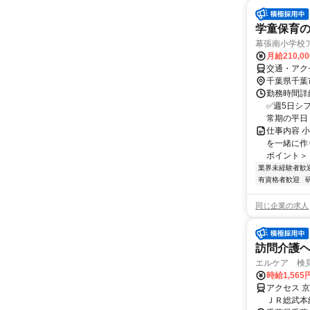
学童保育
幕張南小学校
月給210,0
交通・アク
千葉県千葉
勤務時間詳細
✅週5日シフ
常期の平日 1
仕事内容 
を一緒に作
ポイント＞ 
業界未経験者歓
有資格者歓迎
同じ企業の求人
訪問介護
エルケア 検
時給1,565
アクセス 
ＪＲ総武本