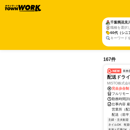
千葉県
花見
職種を選択
60代（シニ
キーワード
167件
業務
配送ドラ
MISTO株式会
完全歩合制
フルリモー
勤務時間詳
仕事内容 雇
営業所（配
配送（前半）
主婦・主夫歓迎
ネイルOK
有資
友達と応募OK