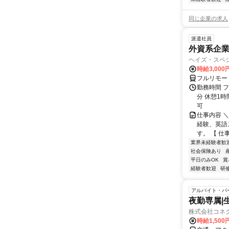
同じ企業の求人
派遣社員
外資系企
ヘイズ・スペ
時給3,000
フルリモー
勤務時間 フ
分 休憩1時
可
仕事内容 
経験、英語
す。 【 仕
業界未経験者歓
社会保険あり
平日のみOK
賞
経験者歓迎
研
アルバイト・パ
夜勤専属|生
株式会社コネク
時給1,50