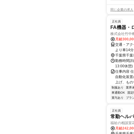
同じ企業の求人
正社員
FA機器・
株式会社竹中
月給300,0
交通・アク
より車14分
千葉県千葉
勤務時間詳細
13:00休憩)
仕事内容 
自動化装置
上げ、もの
制服あり
業界
車通勤OK
固定
賞与あり
ブラ
正社員
常勤ヘル
福祉の相談室
月給242,0
千葉県千葉