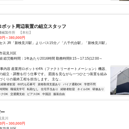
ロボット周辺装置の組立スタッフ
機械製作所 【本社】
00円～380,000円
セス JR「新検見川駅」よりバス15分／「八千代台駅」「新検見川駅」
市花見川区
 総労働時間：1年あたり2016時間 勤務時間8:15～17:15(12:00～
仕事内容 産業用ロボットやFA（ファクトリーオートメーション）機器、
の組立・調整を行う仕事です。 図面を見ながら一つひとつ装置を組み
づくりの最終工程を担当します。 主な...
未経験者歓迎
60代も応募可
資格取得支援あり
バイク通勤OK
学歴不問
時間制
職場見学可
転勤なし
住宅手当あり
経験者歓迎
ネイルOK
研修あり
ンクOK
交通費支給
ピアスOK
中国語
服装自由
パー
花見川
00円～300,000円
市花見川区