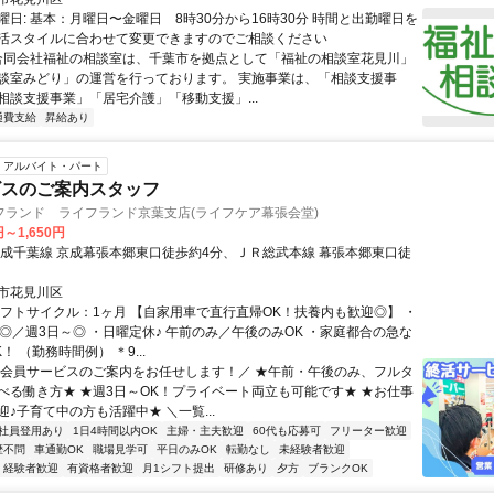
曜日: 基本：月曜日〜金曜日 8時30分から16時30分 時間と出勤曜日を
活スタイルに合わせて変更できますのでご相談ください
 合同会社福祉の相談室は、千葉市を拠点として「福祉の相談室花見川」
談室みどり」の運営を行っております。 実施事業は、「相談支援事
相談支援事業」「居宅介護」「移動支援」...
通費支給
昇給あり
アルバイト・パート
ビスのご案内スタッフ
フランド ライフランド京葉支店(ライフケア幕張会堂)
円～1,650円
京成千葉線 京成幕張本郷東口徒歩約4分、ＪＲ総武本線 幕張本郷東口徒
市花見川区
シフトサイクル：1ヶ月 【自家用車で直行直帰OK！扶養内も歓迎◎】 ・
～◎／週3日～◎ ・日曜定休♪ 午前のみ／午後のみOK ・家庭都合の急な
！ （勤務時間例） ＊9...
＼会員サービスのご案内をお任せします！／ ★午前・午後のみ、フルタ
べる働き方★ ★週3日～OK！プライベート両立も可能です★ ★お仕事
♪子育て中の方も活躍中★ ＼一覧...
社員登用あり
1日4時間以内OK
主婦・主夫歓迎
60代も応募可
フリーター歓迎
歴不問
車通勤OK
職場見学可
平日のみOK
転勤なし
未経験者歓迎
経験者歓迎
有資格者歓迎
月1シフト提出
研修あり
夕方
ブランクOK