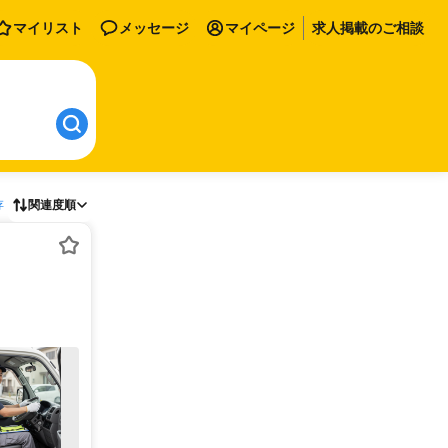
マイリスト
メッセージ
マイページ
求人掲載のご相談
存
関連度順