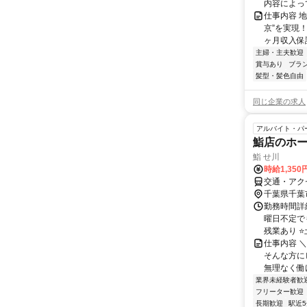
内容によって
仕事内容 
京”を実現
ヶ月収入保証
主婦・主夫歓迎
賞与あり
ブラ
髪型・髪色自由
同じ企業の求人
アルバイト・パ
鮨店のホ
鮨 せ川
時給1,35
交通・アク
千葉県千葉
勤務時間詳細
曜日不定で
残業あり ⭐
仕事内容 
そんな方に
無理なく働け
業界未経験者歓
フリーター歓迎
長期歓迎
駅近