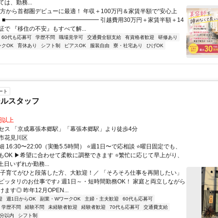
は、勤務...
地方から首都圏デビューに最適！ 年収＋100万円＆家賃半額で“安心上
！ ■━━━━━━━━━━━━━━━━ 引越費用30万円＋家賃半額＋14
で 『移住の不安』もすべて解...
60代も応募可
学歴不問
職場見学可
交通費全額支給
有資格者歓迎
研修あり
ンクOK
育休あり
シフト制
ピアスOK
服装自由
寮・社宅あり
ひげOK
ート
ールスタッフ
0円以上
セス 「京成幕張本郷駅」「幕張本郷駅」より徒歩4分
市花見川区
 16:30〜22:00（実働5.5時間） ⭐週1日〜で応相談 ⭐曜日固定でも、
もOK ▶希望に合わせて柔軟に調整できます ⭐繁忙に応じて早上がり、
土日いずれか勤務...
＼子育てがひと段落した方、大歓迎！／ 「そろそろ仕事を再開したい」
ピッタリのお仕事です♪ 週1日～・短時間勤務OK！ 家庭と両立しながら
ます◎ 昨年12月OPEN...
迎
週1日からOK
副業・WワークOK
主婦・主夫歓迎
60代も応募可
学歴不問
経験不問
未経験者歓迎
経験者歓迎
70代も応募可
交通費支給
5分以内
シフト制