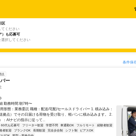
川区
してください
ア）も応募可
を選択してください
条件保
委託
イバー
社
ト
細 勤務時間:朝7時〜
用形態：業務委託 職種：配送/宅配/セールスドライバー 1. 積み込み：
送拠点）でその日届ける荷物を受け取り、軽バンに積み込みます。 2.
：AIナビの指示に従って...
60代も応募可
フリーター歓迎
学歴不問
車通勤OK
フルリモート
経験者歓迎
格者歓迎
ブランクOK
長期歓迎
完全歩合制
シフト制
ピアスOK
ひげOK
髪型・髪色自由