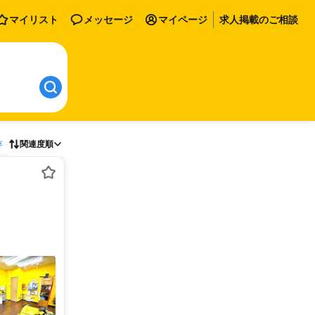
マイリスト
メッセージ
マイページ
求人掲載のご相談
存
関連度順