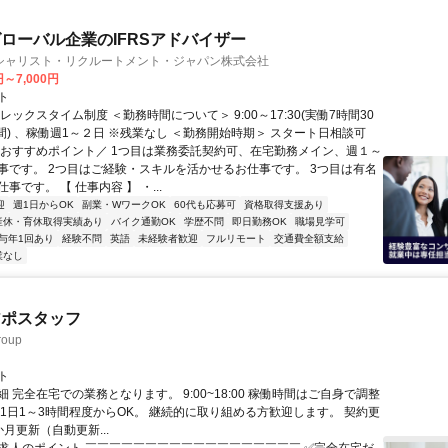
ローバル企業のIFRSアドバイザー
シャリスト・リクルートメント・ジャパン株式会社
円～7,000円
ト
レックスタイム制度 ＜勤務時間について＞ 9:00～17:30(実働7時間30
間) 、稼働週1～２日 ※残業なし ＜勤務開始時期＞ スタート日相談可
＼おすすめポイント／ 1つ目は業務委託契約可、在宅勤務メイン、週１～
事です。 2つ目はご経験・スキルを活かせるお仕事です。 3つ目は有名
事です。 【 仕事内容 】 ・...
迎
週1日からOK
副業・WワークOK
60代も応募可
資格取得支援あり
産休・育休取得実績あり
バイク通勤OK
学歴不問
即日勤務OK
職場見学可
与年1回あり
経験不問
英語
未経験者歓迎
フルリモート
交通費全額支給
業なし
アポスタッフ
oup
ト
 完全在宅での業務となります。 9:00~18:00 稼働時間はご自身で調整
 1日1～3時間程度からOK。 継続的に取り組める方歓迎します。 契約更
月更新（自動更新...