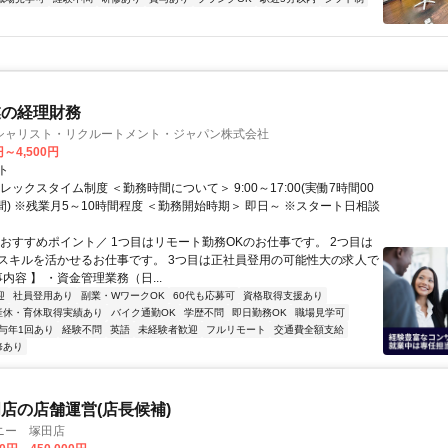
業の経理財務
シャリスト・リクルートメント・ジャパン株式会社
円～4,500円
ト
レックスタイム制度 ＜勤務時間について＞ 9:00～17:00(実働7時間00
間) ※残業月5～10時間程度 ＜勤務開始時期＞ 即日～ ※スタート日相談
＼おすすめポイント／ 1つ目はリモート勤務OKのお仕事です。 2つ目は
スキルを活かせるお仕事です。 3つ目は正社員登用の可能性大の求人で
事内容 】 ・資金管理業務（日...
迎
社員登用あり
副業・WワークOK
60代も応募可
資格取得支援あり
産休・育休取得実績あり
バイク通勤OK
学歴不問
即日勤務OK
職場見学可
与年1回あり
経験不問
英語
未経験者歓迎
フルリモート
交通費全額支給
修あり
店の店舗運営(店長候補)
ニー 塚田店