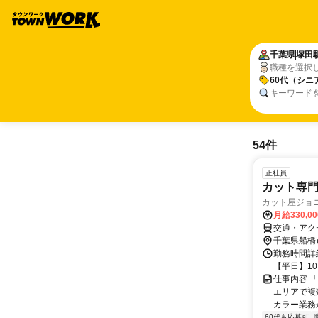
千葉県
塚田
職種を選択
60代（シニ
キーワード
54件
正社員
カット専門
カット屋ジョ
月給330,0
交通・アク
千葉県船橋
勤務時間詳細
【平日】10:
仕事内容 
エリアで複
カラー業務が
60代も応募可