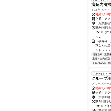
病院内清
船橋市リハビ
時給1,15
交通・アクセ
千葉県船橋
勤務時間詳細
15:00（2
＜...
仕事内容 
室などの清
ント ＝＝＝
制服あり
業界
主婦・主夫歓迎
平日のみOK
経
アルバイト・パ
グループホ
グループホー
時給1,200
交通・アク
千葉県船橋
勤務時間詳細 
19:00 ＊
仕事内容 