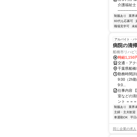
介護福祉士
───────
制服あり
業界
60代も応募可
職場見学可
未
アルバイト・パ
病院の清
船橋市リハビ
時給1,15
交通・アクセ
千葉県船橋
勤務時間詳細
9:00（2h
9:0...
仕事内容 
室などの清
ント ＝＝＝
制服あり
業界
主婦・主夫歓迎
車通勤OK
平日
同じ企業の求人