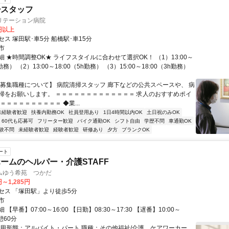
掃スタッフ
リテーション病院
0円以上
ス 塚田駅･車5分 船橋駅･車15分
市
 ★時間調整OK★ ライフスタイルに合わせて選択OK！ （1）13:00～
h勤務） （2）13:00～18:00（5h勤務） （3）15:00～18:00（3h勤務）
【募集職種について】 病院清掃スタッフ 廊下などの公共スペースや、 病
掃をお願いします。 ＝＝＝＝＝＝＝＝＝＝＝＝＝ 求人のおすすめポイ
＝＝＝＝＝＝＝＝＝＝ ◆業...
未経験者歓迎
扶養内勤務OK
社員登用あり
1日4時間以内OK
土日祝のみOK
60代も応募可
フリーター歓迎
バイク通勤OK
シフト自由
学歴不問
車通勤OK
験不問
未経験者歓迎
経験者歓迎
研修あり
夕方
ブランクOK
ート
ームのヘルパー・介護STAFF
ムゆう希苑 つかだ
円～1,285円
セス 「塚田駅」より徒歩5分
市
【早番】07:00～16:00 【日勤】08:30～17:30 【遅番】10:00～
休憩60分
雇用形態：アルバイト・パート 職種：その他福祉/介護、ケアワーカー、