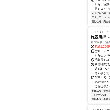
仕事内容 
から、移動
間やスキマ時
社員登用あり
フルリモート
長期歓迎
完全
アルバイト・パ
施設清掃
船橋温泉 湯
時給1,20
交通・アク
から徒歩1
千葉県船橋
勤務時間詳細
週3日～O
働く事がで
仕事内容 
どの清掃を
のお仕事が
制服あり
業界
土日祝のみOK
学歴不問
車通勤
アルバイト・パ