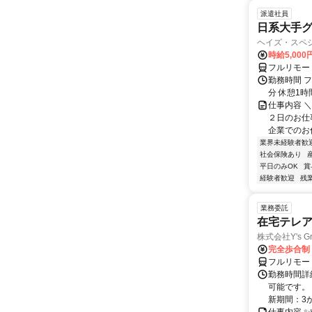
派遣社員
日系大手グ
ヘイズ・スペ
時給5,000
フルリモー
勤務時間 フ
分 休憩1時
仕事内容 
２日のお仕
企業でのお仕
業界未経験者歓
社会保険あり
平日のみOK
賞
経験者歓迎
残
業務委託
在宅テレ
株式会社Y's Gr
完全歩合制
フルリモー
勤務時間詳細
可能です。
新期間：3か