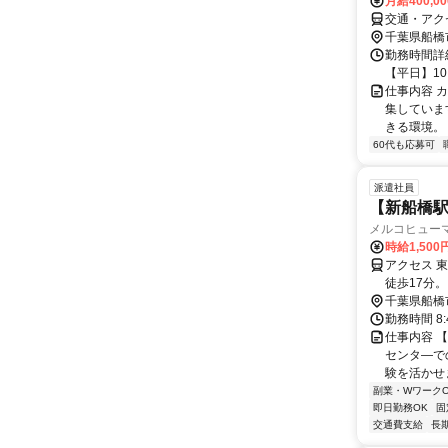
月給400,0
交通・アク
千葉県船橋
勤務時間詳細
【平日】10:
仕事内容 
集していま
きる環境。 
60代も応募可
派遣社員
【新船橋駅
メルコヒュー
時給1,500
アクセス 
徒歩17分
千葉県船橋
勤務時間 8
仕事内容 
センタ―で
験を活かせ
副業・WワークO
即日勤務OK
固
交通費支給
長