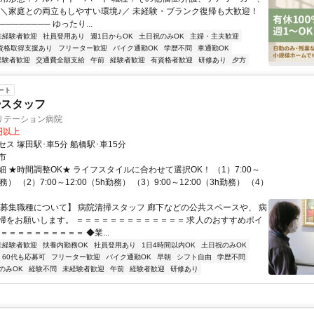
 ＼家庭との両立もしやすい環境♪／ 未経験・ブランク復帰も大歓迎！
──────── ゆったり...
未経験者歓迎
社員登用あり
週1日からOK
土日祝のみOK
主婦・主夫歓迎
資格取得支援あり
フリーター歓迎
バイク通勤OK
学歴不問
車通勤OK
経験者歓迎
交通費全額支給
午前
経験者歓迎
有資格者歓迎
研修あり
夕方
ート
掃スタッフ
リテーション病院
0円以上
ス 塚田駅･車5分 船橋駅･車15分
市
 ★時間調整OK★ ライフスタイルに合わせて選択OK！ （1）7:00～
勤務） （2）7:00～12:00（5h勤務） （3）9:00～12:00（3h勤務） （4）
【募集職種について】 病院清掃スタッフ 廊下などの公共スペースや、 病
掃をお願いします。 ＝＝＝＝＝＝＝＝＝＝＝＝＝ 求人のおすすめポイ
＝＝＝＝＝＝＝＝＝＝ ◆業...
未経験者歓迎
扶養内勤務OK
社員登用あり
1日4時間以内OK
土日祝のみOK
60代も応募可
フリーター歓迎
バイク通勤OK
早朝
シフト自由
学歴不問
のみOK
経験不問
未経験者歓迎
午前
経験者歓迎
研修あり