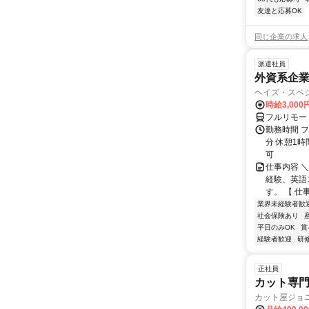
友達と応募OK
同じ企業の求人
派遣社員
外資系企
ヘイズ・スペ
時給3,000
フルリモー
勤務時間 フ
分 休憩1時
可
仕事内容 
経験、英語
す。 【 仕
業界未経験者歓
社会保険あり
平日のみOK
賞
経験者歓迎
研
正社員
カット専門
カット屋ジョ