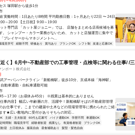
00円～450,000円
セス 塚田駅から徒歩1分
市
 実働時間：1日あたり8時間 平均勤務日数：1ヶ月あたり22日 〜 24日
00～20:00 【土日祝】9:00～19:00
カット専門店 「カット屋ジョニー」では、 店舗をまとめる店長候補を募
す。 シャンプー・カラー業務がないため、 カットと店舗運営に集中で
「プレイヤーからマネジメントへ...
職場見学可
経験不問
研修あり
賞与あり
ブランクOK
シフト制
友達と応募OK
近く】6月中~不動産部での工事管理・点検等に関わる仕事/ /
マンポート株式会社
円
東武アーバンパークライン「新船橋駅」徒歩10分、京成本線「海神駅」
。 自動車通勤・自転車通勤可能
市
:45～17:30（お昼休み45分） ※残業は基本的にありません
【仕事内容】 幅広い年齢層の方、活躍中！新船橋駅そばの不動産部管理
のお仕事です。こまでの建築や土木などの現場管理等に携わられたご経
ます★広い敷地内に受付がありそちらの対応...
K
主婦・主夫歓迎
60代も応募可
バイク通勤OK
学歴不問
車通勤OK
定時間制
職場見学可
経験者歓迎
残業なし
有資格者歓迎
ブランクOK
期歓迎
土日祝休み
服装自由
昼食補助あり
髪型・髪色自由