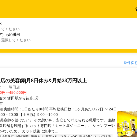
駅
してください
ア）も応募可
を選択してください
条件保
店の美容師|月8日休み&月給33万円以上
ニー 塚田店
00円～450,000円
セス 塚田駅から徒歩1分
市
 実働時間：1日あたり8時間 平均勤務日数：1ヶ月あたり22日 〜 24日
00～20:00 【土日祝】9:00～19:00
「美容師を続けたい」 その想いを、安心して叶えられる職場です。 船橋
数店舗を展開する カット専門店「カット屋ジョニー」。 シャンプーや
ないため、 カット技術に集中で...
職場見学可
経験不問
研修あり
賞与あり
ブランクOK
駅近5分以内
シフト制