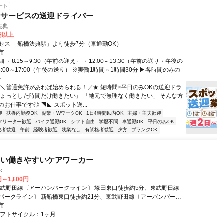
ート
イサービスの送迎ドライバー
法典
0円以上
セス 「船橋法典駅」より徒歩7分（車通勤OK）
市
 ・8:15～9:30（午前の迎え） ・12:00～13:30（午前の送り・午後の
6:00～17:00（午後の送り） ※実働1時間～1時間30分 ▶各時間のみの
..
★＼普通免許があれば始められる！／★ 短時間×平日のみOKの送迎ドラ
ちょっとした時間だけ働きたい」 「地元で無理なく働きたい」 そんな方
お仕事です◎ ◥◣ スポット送...
迎
扶養内勤務OK
副業・WワークOK
1日4時間以内OK
主婦・主夫歓迎
フリーター歓迎
バイク通勤OK
シフト自由
学歴不問
車通勤OK
平日のみOK
験者歓迎
午前
経験者歓迎
残業なし
有資格者歓迎
夕方
ブランクOK
ない働きやすいケアワーカー
k
円～1,800円
東武野田線〔アーバンパークライン〕 塚田東口徒歩約5分、東武野田線
パークライン〕 新船橋東口徒歩約21分、東武野田線〔アーバンパーク
船橋北口徒歩約31分
市
シフトサイクル：1ヶ月