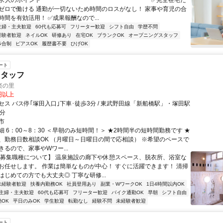
✨求人のポイント ￣￣￣￣￣￣￣￣￣￣￣￣￣￣￣￣￣￣ ✅完全在宅だ
ゼロで働ける 通勤が一切ないため時間のロスがなし！ 家事や育児の合
間を有効活用！ ✅成果報酬なので...
主婦・主夫歓迎
60代も応募可
フリーター歓迎
シフト自由
学歴不問
経験者歓迎
ネイルOK
研修あり
在宅OK
ブランクOK
オープニングスタッフ
歩合制
ピアスOK
履歴書不要
ひげOK
ート
スタッフ
楽の里
0円以上
セス バス停｢塚田入口｣下車･徒歩3分 / 東武野田線「新船橋駅」・塚田駅
0分
市
 6：00～8：30 ＜早朝のみ短時間！＞ ★2時間半の短時間勤務です ★
K、勤務日数相談OK （月曜日～日曜日の間で応相談） ※希望のペースで
きるので、家事やWワー...
【募集職種について】 温泉施設の廊下や休憩スペース、脱衣所、浴室な
お任せします。 作業は簡単なものが中心！ すぐに活躍できます！ 清掃
はじめての方でも大丈夫◎ 丁寧な研修...
未経験者歓迎
扶養内勤務OK
社員登用あり
副業・WワークOK
1日4時間以内OK
主婦・主夫歓迎
60代も応募可
フリーター歓迎
バイク通勤OK
早朝
シフト自由
OK
平日のみOK
学生歓迎
転勤なし
経験不問
未経験者歓迎
ート