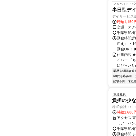
アルバイト・パ
半日型デ
デイサービス
時給1,15
交通・アク
千葉県船橋
勤務時間詳細
迎え） ・1
勤務OK！ ▶.
仕事内容 
イバー 「
にぴったりの
業界未経験者歓
60代も応募可
経験不問
未経
派遣社員
負担の少
株式会社ee lin
時給1,600
アクセス 
〔アーバン
ライン〕 
千葉県船橋
勤務時間 