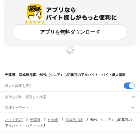
アプリを無料ダウンロード
千葉県、京成臼井駅、60代（シニア）も応募可のアルバイト・バイト求人情報
求人の詳細を表示
条件を追加・変更して検索
市区町村を追加・変更
関連キーワード
完全在宅ワーク 全国
シール貼り 在宅
現在地周辺
ガチャガチャ
犬カフェ
千葉県
駅を追加・変更
バイトTOP
千葉県
佐倉市
京成臼井駅
60代（シニア）も応募可の
千葉県
すべて
アルバイト・バイト・求人
千葉市
すべて
職種を追加・変更
JR武蔵野線
中央区
花見川区
稲毛区
若葉区
緑区
美浜区
南流山駅
新松戸駅
新八柱駅
東松戸駅
市川大野駅
船橋法典駅
西船橋駅
飲食・フードサービス
銚子市
市川市
船橋市
館山市
木更津市
松戸市
野田市
茂原市
成田市
佐倉市
東金市
特徴を追加・変更