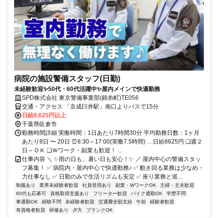
病院の施設警備スタッフ(日勤)
未経験歓迎✨50代・60代活躍中✨屋内メインで快適勤務
SPD株式会社 東京警備事業部(錦糸町)TE056
交通・アクセス 「京成臼井駅」南口よりバスで15分
日給8,625円以上
千葉県佐倉市
勤務時間詳細 実働時間：1日あたり7時間30分 平均勤務日数：1ヶ月
あたり8日 〜 20日 ⏰8:30～17:00(実働7.5時間) …日給8625円 ❏週２
日～ＯＫ ❏Ｗワーク・副業も歓迎！ ...
仕事内容 ＼ ✨雨の日も、暑い日も安心！✨ ／ 屋内中心の警備スタッ
フ募集！ ✅ 病院内・屋内中心で快適勤務♪ ✅ 動き回る業務は少なめ・
力仕事なし ✅ 日勤のみで生活リズムも安定 ✅ 座り業務と巡...
制服あり
業界未経験者歓迎
社員登用あり
副業・WワークOK
主婦・主夫歓迎
60代も応募可
資格取得支援あり
フリーター歓迎
バイク通勤OK
学歴不問
車通勤OK
経験不問
未経験者歓迎
交通費全額支給
午前
経験者歓迎
有資格者歓迎
研修あり
夕方
ブランクOK