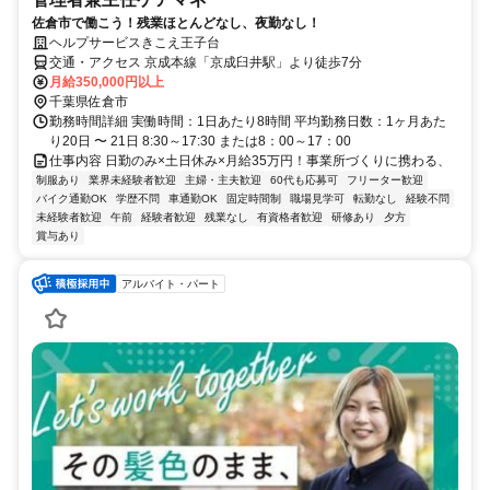
佐倉市で働こう！残業ほとんどなし、夜勤なし！
ヘルプサービスきこえ王子台
交通・アクセス 京成本線「京成臼井駅」より徒歩7分
月給350,000円以上
千葉県佐倉市
勤務時間詳細 実働時間：1日あたり8時間 平均勤務日数：1ヶ月あた
り20日 〜 21日 8:30～17:30 または8：00～17：00
仕事内容 日勤のみ×土日休み×月給35万円！事業所づくりに携わる、
制服あり
業界未経験者歓迎
主婦・主夫歓迎
60代も応募可
フリーター歓迎
バイク通勤OK
学歴不問
車通勤OK
固定時間制
職場見学可
転勤なし
経験不問
未経験者歓迎
午前
経験者歓迎
残業なし
有資格者歓迎
研修あり
夕方
賞与あり
アルバイト・パート