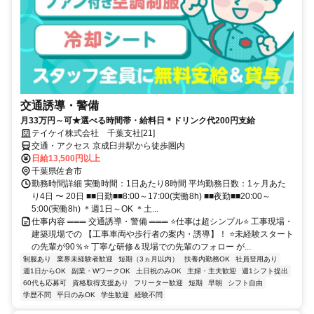
交通誘導・警備
月33万円～可★選べる時間帯・給料日＊ドリンク代200円支給
テイケイ株式会社 千葉支社[21]
交通・アクセス 京成臼井駅から徒歩圏内
日給13,500円以上
千葉県佐倉市
勤務時間詳細 実働時間：1日あたり8時間 平均勤務日数：1ヶ月あた
り4日 〜 20日 ■■日勤■■8:00～17:00(実働8h) ■■夜勤■■20:00～
5:00(実働8h) ＊週1日～OK ＊土...
仕事内容 ═══ 交通誘導・警備 ═══ ⭐仕事は超シンプル⭐ 工事現場・
建築現場での 【工事車両や歩行者の案内・誘導】！ ⭐未経験スタート
の先輩が90％⭐ 丁寧な研修＆現場での先輩のフォロー が...
制服あり
業界未経験者歓迎
短期（3ヵ月以内）
扶養内勤務OK
社員登用あり
週1日からOK
副業・WワークOK
土日祝のみOK
主婦・主夫歓迎
週1シフト提出
60代も応募可
資格取得支援あり
フリーター歓迎
短期
早朝
シフト自由
学歴不問
平日のみOK
学生歓迎
経験不問