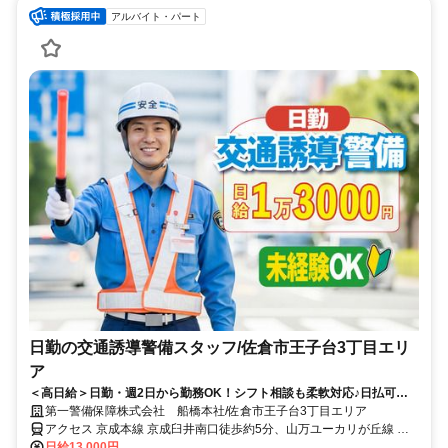
アルバイト・パート
日勤の交通誘導警備スタッフ/佐倉市王子台3丁目エリ
ア
＜高日給＞日勤・週2日から勤務OK！シフト相談も柔軟対応♪日払可◎
未経験歓迎★
第一警備保障株式会社 船橋本社/佐倉市王子台3丁目エリア
アクセス 京成本線 京成臼井南口徒歩約5分、山万ユーカリが丘線 ユ
ーカリが丘徒歩約34分、山万ユーカリが丘線 ユーカリが丘徒歩約34
日給13,000円