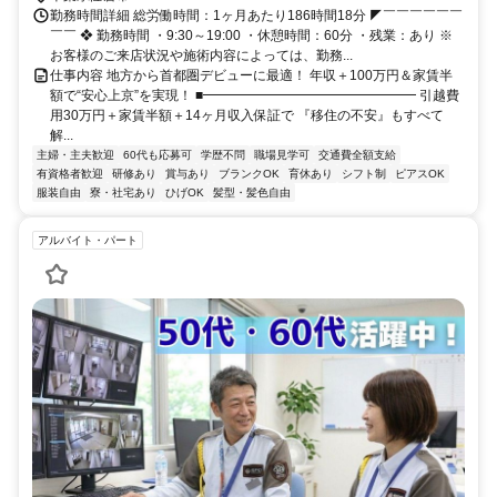
勤務時間詳細 総労働時間：1ヶ月あたり186時間18分 ◤￣￣￣￣￣￣
￣￣ ❖ 勤務時間 ・9:30～19:00 ・休憩時間：60分 ・残業：あり ※
お客様のご来店状況や施術内容によっては、勤務...
仕事内容 地方から首都圏デビューに最適！ 年収＋100万円＆家賃半
額で“安心上京”を実現！ ■━━━━━━━━━━━━━━━━ 引越費
用30万円＋家賃半額＋14ヶ月収入保証で 『移住の不安』もすべて
解...
主婦・主夫歓迎
60代も応募可
学歴不問
職場見学可
交通費全額支給
有資格者歓迎
研修あり
賞与あり
ブランクOK
育休あり
シフト制
ピアスOK
服装自由
寮・社宅あり
ひげOK
髪型・髪色自由
アルバイト・パート