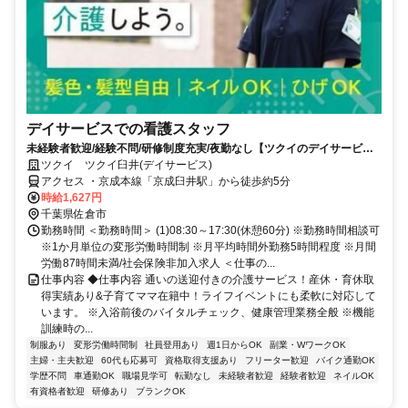
デイサービスでの看護スタッフ
未経験者歓迎/経験不問/研修制度充実/夜勤なし【ツクイのデイサービス/
看護スタッフ求人】
ツクイ ツクイ臼井(デイサービス)
アクセス ・京成本線「京成臼井駅」から徒歩約5分
時給1,627円
千葉県佐倉市
勤務時間 ＜勤務時間＞ (1)08:30～17:30(休憩60分) ※勤務時間相談可
※1か月単位の変形労働時間制 ※月平均時間外勤務5時間程度 ※月間
労働87時間未満/社会保険非加入求人 ＜仕事の...
仕事内容 ◆仕事内容 通いの送迎付きの介護サービス！産休・育休取
得実績あり&子育てママ在籍中！ライフイベントにも柔軟に対応して
います。 ※入浴前後のバイタルチェック、健康管理業務全般 ※機能
訓練時の...
制服あり
変形労働時間制
社員登用あり
週1日からOK
副業・WワークOK
主婦・主夫歓迎
60代も応募可
資格取得支援あり
フリーター歓迎
バイク通勤OK
学歴不問
車通勤OK
職場見学可
転勤なし
未経験者歓迎
経験者歓迎
ネイルOK
有資格者歓迎
研修あり
ブランクOK