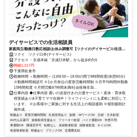
デイサービスでの生活相談員
家庭両立/勤務日数応相談/お休み調整可【ツクイのデイサービス/生活相
談員求人】
ツクイ ツクイ臼井(デイサービス)
アクセス ・京成本線「京成臼井駅」から徒歩約5分
時給1,317円
千葉県佐倉市
勤務時間 ＜勤務時間＞ (1)08:00～18:00の間で8時間程度(休憩60分)
※勤務時間相談可 ※1か月単位の変形労働時間制 ※月平均時間外勤務
15時間程度 ※月間労働87時間未満/社会保険非加...
仕事内容 ◆仕事内容 通いの送迎付きの介護サービス！産休・育休取
得実績あり&子育てママ在籍中！ライフイベントにも柔軟に対応して
います。 ※お客様やご家族に対する生活上の相談援助 ※個別援助計
画作成、...
制服あり
変形労働時間制
社員登用あり
副業・WワークOK
主婦・主夫歓迎
60代も応募可
資格取得支援あり
フリーター歓迎
バイク通勤OK
学歴不問
車通勤OK
職場見学可
転勤なし
未経験者歓迎
経験者歓迎
ネイルOK
有資格者歓迎
研修あり
ブランクOK
交通費支給