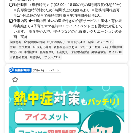
勤務時間 ＜勤務時間＞ (1)08:00～18:00の間の8時間程度(休憩60分)
※変形労働時間制のため8時間以上の勤務もあり ※勤務時間相談可
※1か月単位の変形労働時間制 ※月平均時間外勤務10...
仕事内容 ◆仕事内容 通いの送迎付きの介護サービス！産休・育休取
得実績あり&子育てママ在籍中！ライフイベントにも柔軟に対応して
います。 ※食事や入浴、排せつなどの介助 ※レクリエーションの企
画、実施...
制服あり
変形労働時間制
社員登用あり
週1日からOK
副業・WワークOK
主婦・主夫歓迎
60代も応募可
資格取得支援あり
フリーター歓迎
バイク通勤OK
学歴不問
車通勤OK
職場見学可
転勤なし
未経験者歓迎
経験者歓迎
ネイルOK
有資格者歓迎
研修あり
ブランクOK
アルバイト・パート