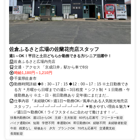
佐倉ふるさと広場の佐蘭花売店スタッフ
週1～OK！平日と土日どちらか勤務できる方/シニア活躍中！
佐倉ふるさと広場内売店
交通・アクセス 「京成臼井」駅から車で8分
時給1,180円～1,210円
千葉県佐倉市
勤務時間詳細 ◆8：30～17：15 ◆12：00～17：15 ※土日勤務でき
る方 ＊月曜から日曜までの週1～3日程度 ＊シフト制 ＊１日勤務・午
後勤務あり ※土・日・祝日勤務あり 定年後にまだまだ...
仕事内容 『未経験OK✨週1日〜勤務OK✅風車のある人気観光地売店
スタッフ』 ─┘─┘─┘─┘─┘─┘─┘─┘─┘ ▼働きやすい理由＆魅力▼
✅週1日〜勤務OK！ライフスタイルに合わせて働けます！ ✅...
扶養内勤務OK
週1日からOK
主婦・主夫歓迎
60代も応募可
フリーター歓迎
バイク通勤OK
短期
学歴不問
車通勤OK
即日勤務OK
経験不問
未経験者歓迎
午前
残業なし
研修あり
夕方
ブランクOK
70代も応募可
交通費支給
長期歓迎