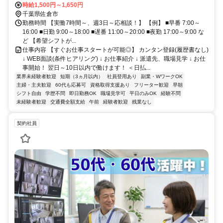
歴書不要
時給1,500円～1,650円
千葉県佐倉市
勤務時間 【実働7時間～、週3日～応相談！】 【例】 ■早番 7:00～
16:00 ■日勤 9:00～18:00 ■遅番 11:00～20:00 ■夜勤 17:00～9:00 な
ど 【希望シフトが...
仕事内容 【すぐお仕事スタートが可能◎】 カンタン登録(履歴書なし)
↓ WEB面談(条件ヒアリング) ↓ お仕事紹介 ↓ 派遣先、職場見学 ↓ お仕
事開始！ 翌日～10日以内で働けます！ ＜日払...
業界未経験者歓迎
短期（3ヵ月以内）
社員登用あり
副業・WワークOK
主婦・主夫歓迎
60代も応募可
資格取得支援あり
フリーター歓迎
早朝
シフト自由
学歴不問
即日勤務OK
職場見学可
平日のみOK
経験不問
未経験者歓迎
交通費全額支給
午前
経験者歓迎
残業なし
契約社員