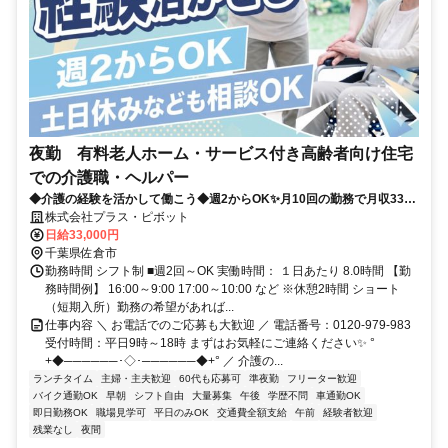
夜勤 有料老人ホーム・サービス付き高齢者向け住宅
での介護職・ヘルパー
◆介護の経験を活かして働こう◆週2からOK✨月10回の勤務で月収33万
以上！プラス・ピボット独自の福利厚生が多数！
株式会社プラス・ピボット
日給33,000円
千葉県佐倉市
勤務時間 シフト制 ■週2回～OK 実働時間： １日あたり 8.0時間 【勤
務時間例】 16:00～9:00 17:00～10:00 など ※休憩2時間 ショート
（短期入所）勤務の希望があれば...
仕事内容 ＼ お電話でのご応募も大歓迎 ／ 電話番号：0120-979-983
受付時間：平日9時～18時 まずはお気軽にご連絡ください✨ °
+◆──────･◇･──────◆+° ／ 介護の...
ランチタイム
主婦・主夫歓迎
60代も応募可
準夜勤
フリーター歓迎
バイク通勤OK
早朝
シフト自由
大量募集
午後
学歴不問
車通勤OK
即日勤務OK
職場見学可
平日のみOK
交通費全額支給
午前
経験者歓迎
残業なし
夜間