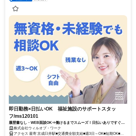
即日勤務×日払いOK 福祉施設のサポートスタッ
フ/ms120101
履歴書なし・WEB面談OK⇒働けるまでスムーズ！日払いありですぐ稼
げる★介護デビュー応援！
株式会社ウィルオブ・ワーク
アクセス 最寄:京成臼井駅■交通費全額支給■週3日～OK■短期OK■履