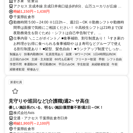
れる職場です◎
すき家 佐倉店
アクセス 京成本線 京成臼井南口徒歩約8分、山万ユーカリが丘線 地
区センター徒歩約43分、山万ユーカリが丘線 女子大徒歩約44分 京成
時給1,150円～1,438円
臼井駅徒歩7分
千葉県佐倉市
勤務時間 5:00～24:00 ※1日2h～、週2日～OK ※勤務シフトや勤務時
間帯は面接で気軽にご相談ください！ ※高校生シフトは21時まで(深
夜勤務発生を防ぐため) ・シフトは自己申告制です。 ...
仕事内容 ＼ここがポイント／ ■食事補助、割引制度あり！ └すき家の
お料理がお得に食べられる食事補助や はま寿司などグループで使え
る割引制度あり！ ■髪型、髪色自由！ ■ランクアップ制度でしっか...
制服あり
扶養内勤務OK
社員登用あり
副業・WワークOK
1日4時間以内OK
土日祝のみOK
主婦・主夫歓迎
60代も応募可
フリーター歓迎
早朝
シフト自由
学歴不問
車通勤OK
即日勤務OK
平日のみOK
学生歓迎
未経験者歓迎
午前
経験者歓迎
研修あり
派遣社員
見守りや巡回など(介護職)週2~ サ高住
優しい施設長のいる、明るい施設/履歴書不要/週2日～OK！
株式会社Axis
交通・アクセス 千葉県佐倉市臼井
時給1,900円～2,100円
千葉県佐倉市