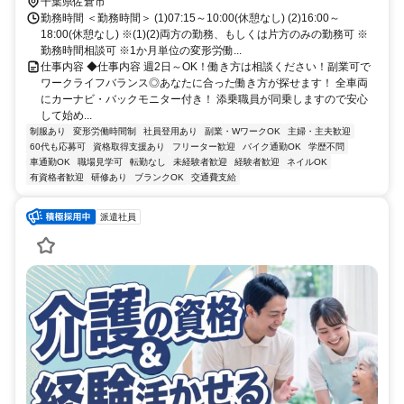
千葉県佐倉市
勤務時間 ＜勤務時間＞ (1)07:15～10:00(休憩なし) (2)16:00～
18:00(休憩なし) ※(1)(2)両方の勤務、もしくは片方のみの勤務可 ※
勤務時間相談可 ※1か月単位の変形労働...
仕事内容 ◆仕事内容 週2日～OK！働き方は相談ください！副業可で
ワークライフバランス◎あなたに合った働き方が探せます！ 全車両
にカーナビ・バックモニター付き！ 添乗職員が同乗しますので安心
して始め...
制服あり
変形労働時間制
社員登用あり
副業・WワークOK
主婦・主夫歓迎
60代も応募可
資格取得支援あり
フリーター歓迎
バイク通勤OK
学歴不問
車通勤OK
職場見学可
転勤なし
未経験者歓迎
経験者歓迎
ネイルOK
有資格者歓迎
研修あり
ブランクOK
交通費支給
派遣社員