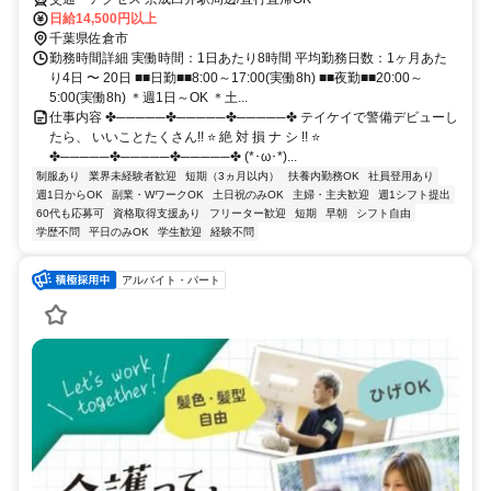
日給14,500円以上
千葉県佐倉市
勤務時間詳細 実働時間：1日あたり8時間 平均勤務日数：1ヶ月あた
り4日 〜 20日 ■■日勤■■8:00～17:00(実働8h) ■■夜勤■■20:00～
5:00(実働8h) ＊週1日～OK ＊土...
仕事内容 ✤─────✤─────✤─────✤ テイケイで警備デビューし
たら、 いいことたくさん!! ⭐ 絶 対 損 ナ シ !! ⭐
✤─────✤─────✤─────✤ (*･ω･*)...
制服あり
業界未経験者歓迎
短期（3ヵ月以内）
扶養内勤務OK
社員登用あり
週1日からOK
副業・WワークOK
土日祝のみOK
主婦・主夫歓迎
週1シフト提出
60代も応募可
資格取得支援あり
フリーター歓迎
短期
早朝
シフト自由
学歴不問
平日のみOK
学生歓迎
経験不問
アルバイト・パート