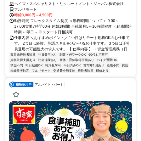
大／700万～800万／リモート勤務OK】経理財務
ヘイズ・スペシャリスト・リクルートメント・ジャパン株式会社
フルリモート
時給3,000円～4,500円
勤務時間 フレックスタイム制度 ＜勤務時間について＞ 9:00～
17:00(実働7時間00分 休憩1時間) ※残業月5～10時間程度 ＜勤務開始
時期＞ 即日～ ※スタート日相談可
仕事内容 ＼おすすめポイント／ 1つ目はリモート勤務OKのお仕事で
す。 2つ目は経験、英語スキルを活かせるお仕事です。 3つ目は正社
員登用の可能性大の求人です。 【 仕事内容 】 ・資金管理業務（日...
業界未経験者歓迎
社員登用あり
副業・WワークOK
60代も応募可
資格取得支援あり
社会保険あり
産休・育休取得実績あり
バイク通勤OK
学歴不問
即日勤務OK
職場見学可
平日のみOK
賞与年1回あり
経験不問
英語
未経験者歓迎
フルリモート
交通費全額支給
経験者歓迎
研修あり
アルバイト・パート