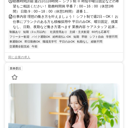
勤務時間詳細 週2日/1日8時間～ シフト制 ※ 時短や曜日固定などの希
望もご相談ください！ 勤務時間例 早番 7：00～16：00（休憩1時
間） 日勤 9：00～18：00（休憩1時間） 遅番 1...
仕事内容 理想の働き方を叶えましょう！ シフト制で週2日～OK！ お
仕事にブランクのある方も積極採用中 平日のみOK、曜日固定、残業
なし、日勤、夜勤など働き方選べます 業務内容 ケアスタッフ 起床...
制服あり
短期（3ヵ月以内）
社員登用あり
主婦・主夫歓迎
60代も応募可
フリーター歓迎
バイク通勤OK
給料前払いOK
短期
早朝
シフト自由
学歴不問
車通勤OK
即日勤務OK
職場見学可
平日のみOK
転勤なし
経験不問
交通費全額支給
午前
同じ企業の求人
業務委託