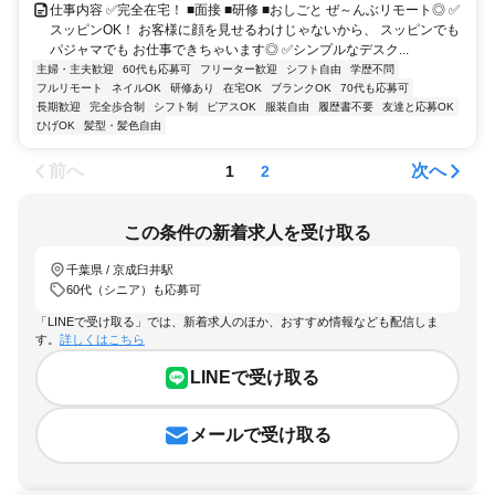
仕事内容 ✅完全在宅！ ■面接 ■研修 ■おしごと ぜ～んぶリモート◎ ✅
スッピンOK！ お客様に顔を見せるわけじゃないから、 スッピンでも
パジャマでも お仕事できちゃいます◎ ✅シンプルなデスク...
主婦・主夫歓迎
60代も応募可
フリーター歓迎
シフト自由
学歴不問
フルリモート
ネイルOK
研修あり
在宅OK
ブランクOK
70代も応募可
長期歓迎
完全歩合制
シフト制
ピアスOK
服装自由
履歴書不要
友達と応募OK
ひげOK
髪型・髪色自由
前へ
次へ
1
2
この条件の新着求人を受け取る
千葉県 / 京成臼井駅
60代（シニア）も応募可
「LINEで受け取る」では、新着求人のほか、おすすめ情報なども配信しま
す。
詳しくはこちら
LINEで受け取る
メールで受け取る