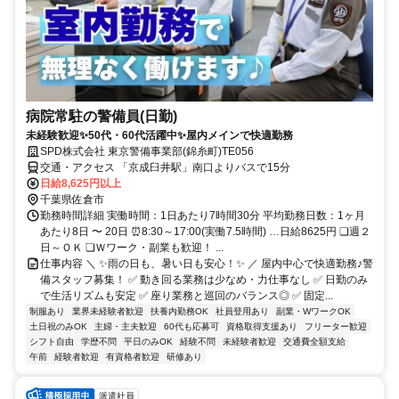
病院常駐の警備員(日勤)
未経験歓迎✨50代・60代活躍中✨屋内メインで快適勤務
SPD株式会社 東京警備事業部(錦糸町)TE056
交通・アクセス 「京成臼井駅」南口よりバスで15分
日給8,625円以上
千葉県佐倉市
勤務時間詳細 実働時間：1日あたり7時間30分 平均勤務日数：1ヶ月
あたり8日 〜 20日 ⏰8:30～17:00(実働7.5時間) …日給8625円 ❏週２
日～ＯＫ ❏Ｗワーク・副業も歓迎！ ...
仕事内容 ＼ ✨雨の日も、暑い日も安心！✨ ／ 屋内中心で快適勤務♪警
備スタッフ募集！ ✅ 動き回る業務は少なめ・力仕事なし ✅ 日勤のみ
で生活リズムも安定 ✅ 座り業務と巡回のバランス◎ ✅ 固定...
制服あり
業界未経験者歓迎
扶養内勤務OK
社員登用あり
副業・WワークOK
土日祝のみOK
主婦・主夫歓迎
60代も応募可
資格取得支援あり
フリーター歓迎
シフト自由
学歴不問
平日のみOK
経験不問
未経験者歓迎
交通費全額支給
午前
経験者歓迎
有資格者歓迎
研修あり
派遣社員