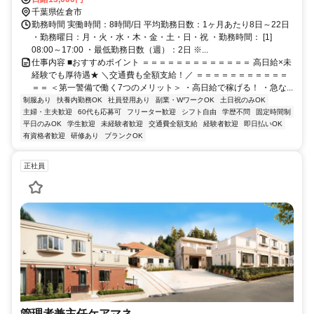
分 直行直帰OK＊交通費全額支給＊
千葉県佐倉市
勤務時間 実働時間：8時間/日 平均勤務日数：1ヶ月あたり8日～22日
・勤務曜日：月・火・水・木・金・土・日・祝 ・勤務時間： [1]
08:00～17:00 ・最低勤務日数（週）：2日 ※...
仕事内容 ■おすすめポイント ＝＝＝＝＝＝＝＝＝＝＝＝＝ 高日給×未
経験でも厚待遇★ ＼交通費も全額支給！／ ＝＝＝＝＝＝＝＝＝＝＝
＝＝ ＜第一警備で働く7つのメリット＞ ・高日給で稼げる！ ・急な...
制服あり
扶養内勤務OK
社員登用あり
副業・WワークOK
土日祝のみOK
主婦・主夫歓迎
60代も応募可
フリーター歓迎
シフト自由
学歴不問
固定時間制
平日のみOK
学生歓迎
未経験者歓迎
交通費全額支給
経験者歓迎
即日払いOK
有資格者歓迎
研修あり
ブランクOK
正社員
管理者兼主任ケアマネ