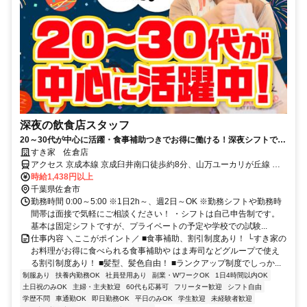
深夜の飲食店スタッフ
20～30代が中心に活躍・食事補助つきでお得に働ける！深夜シフトで稼
ぎませんか◎
すき家 佐倉店
アクセス 京成本線 京成臼井南口徒歩約8分、山万ユーカリが丘線 地
区センター徒歩約43分、山万ユーカリが丘線 女子大徒歩約44分 京成
時給1,438円以上
臼井駅徒歩7分
千葉県佐倉市
勤務時間 0:00～5:00 ※1日2h～、週2日～OK ※勤務シフトや勤務時
間帯は面接で気軽にご相談ください！ ・シフトは自己申告制です。
基本は固定シフトですが、プライベートの予定や学校での試験...
仕事内容 ＼ここがポイント／ ■食事補助、割引制度あり！ └すき家の
お料理がお得に食べられる食事補助や はま寿司などグループで使え
る割引制度あり！ ■髪型、髪色自由！ ■ランクアップ制度でしっか...
制服あり
扶養内勤務OK
社員登用あり
副業・WワークOK
1日4時間以内OK
土日祝のみOK
主婦・主夫歓迎
60代も応募可
フリーター歓迎
シフト自由
学歴不問
車通勤OK
即日勤務OK
平日のみOK
学生歓迎
未経験者歓迎