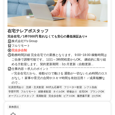
在宅テレアポスタッフ
完全在宅／1件7000円 取れなくても安心の最低保証あり⭐
株式会社Y's Group
フルリモート
完全歩合制
勤務時間詳細 完全在宅での業務となります。 9:00~18:00 稼働時間は
ご自身で調整可能です。 1日1～3時間程度からOK。 継続的に取り組
める方歓迎します。 契約更新期間：3か月更新（自動更新...
仕事内容 ✨求人のポイント ￣￣￣￣￣￣￣￣￣￣￣￣￣￣￣￣￣￣
✅完全在宅だから、移動ゼロで働ける 通勤が一切ないため時間のロス
がなし！ 家事や育児の合間やスキマ時間を有効活用！ ✅成果報酬な
ので...
社員登用あり
主婦・主夫歓迎
60代も応募可
フリーター歓迎
シフト自由
学歴不問
フルリモート
経験者歓迎
ネイルOK
研修あり
在宅OK
ブランクOK
オープニングスタッフ
長期歓迎
完全歩合制
ピアスOK
履歴書不要
ひげOK
業務委託