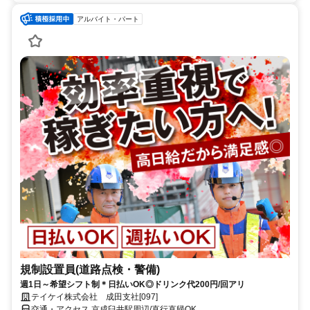
アルバイト・パート
規制設置員(道路点検・警備)
週1日～希望シフト制＊日払いOK◎ドリンク代200円/回アリ
テイケイ株式会社 成田支社[097]
交通・アクセス 京成臼井駅周辺/直行直帰OK