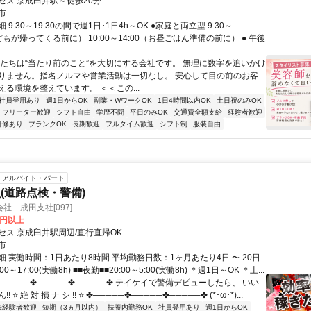
セス 京成臼井駅～徒歩20分
市
9:30～19:30の間で週1日･1日4h～OK ●家庭と両立型 9:30～
子どもが帰ってくる前に） 10:00～14:00（お昼ごはん準備の前に） ● 午後
私たちは“当たり前のこと”を大切にする会社です。 無理に数字を追いかけ
りません。指名ノルマや営業活動は一切なし。 安心して目の前のお客
える環境を整えています。 ＜＜この...
社員登用あり
週1日からOK
副業・WワークOK
1日4時間以内OK
土日祝のみOK
フリーター歓迎
シフト自由
学歴不問
平日のみOK
交通費全額支給
経験者歓迎
研修あり
ブランクOK
長期歓迎
フルタイム歓迎
シフト制
服装自由
アルバイト・パート
(道路点検・警備)
社 成田支社[097]
0円以上
セス 京成臼井駅周辺/直行直帰OK
市
 実働時間：1日あたり8時間 平均勤務日数：1ヶ月あたり4日 〜 20日
00～17:00(実働8h) ■■夜勤■■20:00～5:00(実働8h) ＊週1日～OK ＊土...
─────✤─────✤─────✤ テイケイで警備デビューしたら、 いい
 ⭐ 絶 対 損 ナ シ !! ⭐ ✤─────✤─────✤─────✤ (*･ω･*)...
未経験者歓迎
短期（3ヵ月以内）
扶養内勤務OK
社員登用あり
週1日からOK