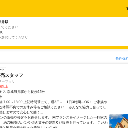
臼井駅
してください
K
を選択してください
条件保
ート
販売スタッフ
リーマッサ
0円以上
セス 京成臼井駅から徒歩15分
市
 7:00～18:00 上記時間帯にて、週3日～、1日3時間～OK！ ご家族や
な体調不良でのお休み等もご相談ください！ みんなで協力し合ってし
整しますので安心して働く...
パンの販売や接客をお任せします。 南フランスをイメージした一軒家の
。 約70種類のパンや焼き菓子の製造及び販売を行っています。 こだわ
母と国産小麦を使った美味しいパン作...