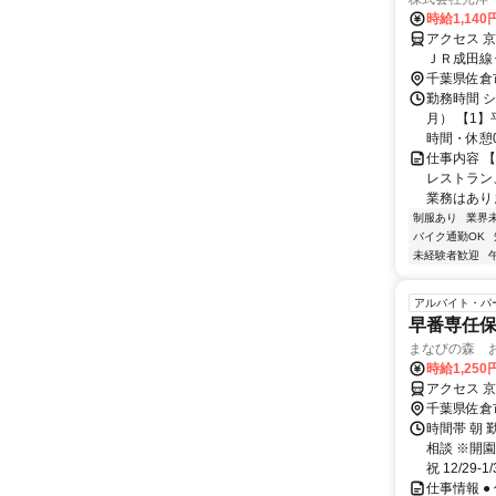
時給1,140
アクセス 
ＪＲ成田線
千葉県佐倉
勤務時間 
月） 【1】平
時間・休憩0分
仕事内容 
レストラン
業務はありま
制服あり
業界
バイク通勤OK
未経験者歓迎
アルバイト・パ
早番専任
まなびの森 
時給1,250
アクセス 京
千葉県佐倉
時間帯 朝 
相談 ※開園
祝 12/29-1/3
仕事情報 