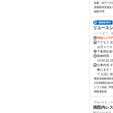
副業・WワークO
資格取得支援あ
経験不問
リユースシ
ハードオフ 
時給1,17
アクセス 
山万ユーカ
千葉県佐倉
勤務時間 ・
14:00 [2] 1
仕事内容 
働けます！
て お店に並
業界未経験者歓
1日4時間以内O
シフト自由
学
経験者歓迎
アルバイト・パ
病院内レ
株式会社光洋 