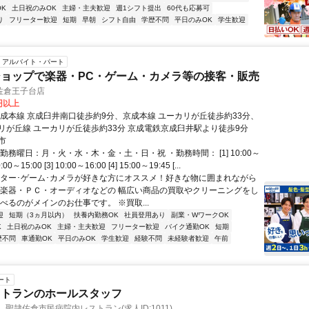
K
土日祝のみOK
主婦・主夫歓迎
週1シフト提出
60代も応募可
り
フリーター歓迎
短期
早朝
シフト自由
学歴不問
平日のみOK
学生歓迎
アルバイト・パート
ョップで楽器・PC・ゲーム・カメラ等の接客・販売
佐倉王子台店
0円以上
京成本線 京成臼井南口徒歩約9分、京成本線 ユーカリが丘徒歩約33分、
リが丘線 ユーカリが丘徒歩約33分 京成電鉄京成臼井駅より徒歩9分
市
勤務曜日：月・火・水・木・金・土・日・祝 ・勤務時間： [1] 10:00～
0:00～15:00 [3] 10:00～16:00 [4] 15:00～19:45 [...
ギター･ゲーム･カメラが好きな方にオススメ！好きな物に囲まれながら
 楽器・ＰＣ・オーディオなどの 幅広い商品の買取やクリーニングをし
べるのがメインのお仕事です。 ※買取...
迎
短期（3ヵ月以内）
扶養内勤務OK
社員登用あり
副業・WワークOK
K
土日祝のみOK
主婦・主夫歓迎
フリーター歓迎
バイク通勤OK
短期
歴不問
車通勤OK
平日のみOK
学生歓迎
経験不問
未経験者歓迎
午前
ート
ストランのホールスタッフ
聖隷佐倉市民病院内レストラン(求人ID:1011)