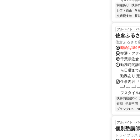
制服あり
扶養
シフト自由
学
交通費支給
長
アルバイト・パ
佐倉ふる
佐倉ふるさと
時給1,180
交通・アク
千葉県佐倉
勤務時間詳細
ら日曜まで
勤務あり 定
仕事内容 
─┘─┘─┘
フスタイルに
扶養内勤務OK
短期
学歴不問
ブランクOK
7
アルバイト・パ
個別塾講
トライプラス 