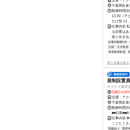
交通・アク
千葉県佐倉
勤務時間詳細 
13:30（
だけ型 13...
仕事内容 
る必要はあ
様と向き合
扶養内勤務OK
主婦・主夫歓迎
有資格者歓迎
同じ企業の求人
規制設置員
テイケイ株式会
日給14,50
交通・アク
千葉県佐倉
勤務時間詳細
■■日勤■■8:
仕事内容 ✤
ことたくさん!!
制服あり
業界