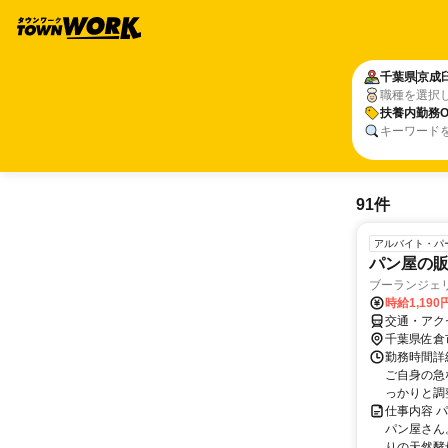
千葉県
京成
職種を選択
扶養内勤務O
キーワード
91件
アルバイト・パ
パン屋の
ブーランジェ
時給1,19
交通・アク
千葉県佐倉
勤務時間詳細
ご自身の急
っかりと調
仕事内容 
パン屋さん
りの天然酵