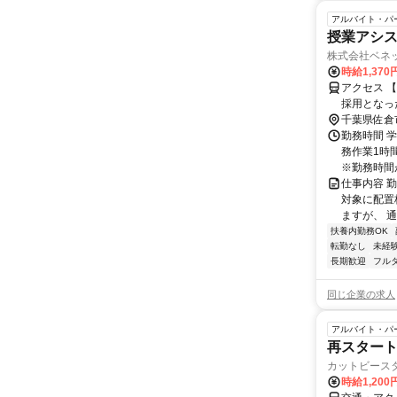
アルバイト・パ
授業アシス
株式会社ベネ
時給1,37
アクセス 
採用となっ
担当いただ
千葉県佐倉
し、無理の
勤務時間 学
ます。＞
務作業1時
※勤務時間が8
仕事内容 
対象に配置
ますが、 
扶養内勤務OK
転勤なし
未経
長期歓迎
フル
同じ企業の求人
アルバイト・パ
再スタート
カットビース
時給1,200