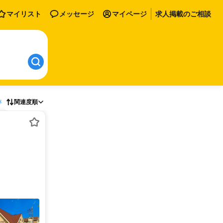
マイリスト
メッセージ
マイページ
求人掲載のご相談
存
関連度順