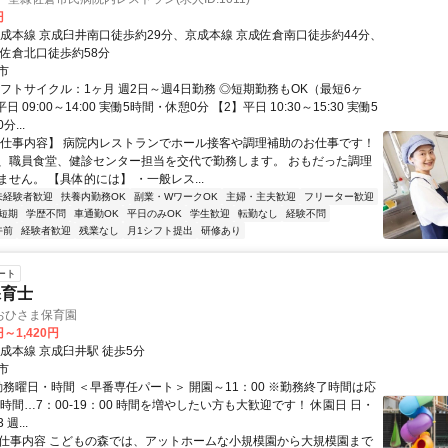
円
京成本線 京成臼井南口徒歩約29分、京成本線 京成佐倉南口徒歩約44分、
 佐倉北口徒歩約58分
市
シフトサイクル：1ヶ月 週2日～週4日勤務 ◎短期勤務もOK（最短6ヶ
日 09:00～14:00 実働5時間・休憩0分 【2】平日 10:30～15:30 実働5
...
【仕事内容】 病院内レストランでホール接客や調理補助のお仕事です！
、職員食堂、健診センター担当を交代で勤務します。 おもだった調理
せん。 【具体的には】 ・一般レス...
未経験者歓迎
扶養内勤務OK
副業・WワークOK
主婦・主夫歓迎
フリーター歓迎
短期
学歴不問
車通勤OK
平日のみOK
学生歓迎
転勤なし
経験不問
午前
経験者歓迎
残業なし
月1シフト提出
研修あり
ート
保育士
おひさま保育園
円～1,420円
成本線 京成臼井駅 徒歩5分
市
勤務曜日・時間 ＜早番専任パート＞ 開園～11：00 ※勤務終了時間は応
時間…7：00-19：00 時間を増やしたい方も大歓迎です！ 休園日 日・
 週...
● 仕事内容 こどもの森では、アットホームな小規模園から大規模園まで