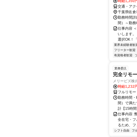
時給1,35
交通・アク
千葉県佐倉
勤務時間詳細 
間）～勤務
仕事内容 
いします。
選択OK！
業界未経験者歓
フリーター歓迎
有資格者歓迎
業務委託
完全リモー
メリービズ株
時給1,23
フルリモー
勤務時間・曜
間）で満たす
計【15時間】
仕事内容:
全在宅・フ
るため、フ
シフト自由
フ