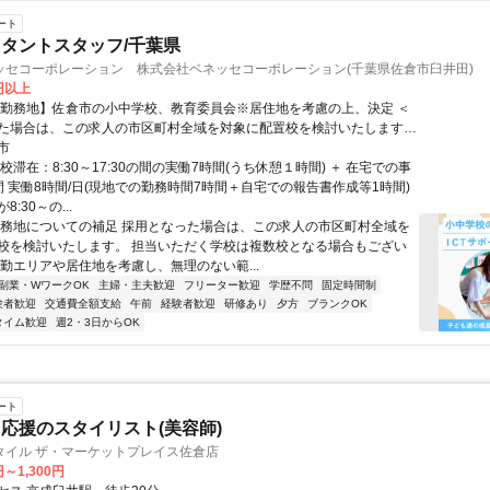
ート
タントスタッフ/千葉県
ッセコーポレーション 株式会社ベネッセコーポレーション(千葉県佐倉市臼井田)
0円以上
【勤務地】佐倉市の小中学校、教育委員会※居住地を考慮の上、決定 ＜
た場合は、この求人の市区町村全域を対象に配置校を検討いたします。
く学校は複数校となる場合もございますが、通勤エリアや居住地を考慮
市
ない範囲でご勤務いただけるよう、最終的にはご相談の上で決定いたし
校滞在：8:30～17:30の間の実働7時間(うち休憩１時間) ＋ 在宅での事
間 実働8時間/日(現地での勤務時間7時間＋自宅での報告書作成等1時間)
:30～の...
勤務地についての補足 採用となった場合は、この求人の市区町村全域を
校を検討いたします。 担当いただく学校は複数校となる場合もござい
通勤エリアや居住地を考慮し、無理のない範...
副業・WワークOK
主婦・主夫歓迎
フリーター歓迎
学歴不問
固定時間制
験者歓迎
交通費全額支給
午前
経験者歓迎
研修あり
夕方
ブランクOK
タイム歓迎
週2・3日からOK
ート
応援のスタイリスト(美容師)
タイル ザ・マーケットプレイス佐倉店
円～1,300円