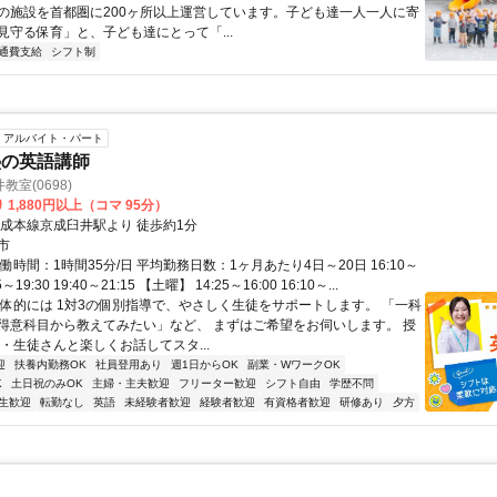
の施設を首都圏に200ヶ所以上運営しています。子ども達一人一人に寄
見守る保育」と、子ども達にとって「...
通費支給
シフト制
アルバイト・パート
塾の英語講師
室(0698)
 1,880円以上（コマ 95分）
京成本線京成臼井駅より 徒歩約1分
市
働時間：1時間35分/日 平均勤務日数：1ヶ月あたり4日～20日 16:10～
55～19:30 19:40～21:15 【土曜】 14:25～16:00 16:10～...
具体的には 1対3の個別指導で、やさしく生徒をサポートします。 「一科
得意科目から教えてみたい」など、 まずはご希望をお伺いします。 授
・生徒さんと楽しくお話してスタ...
迎
扶養内勤務OK
社員登用あり
週1日からOK
副業・WワークOK
K
土日祝のみOK
主婦・主夫歓迎
フリーター歓迎
シフト自由
学歴不問
生歓迎
転勤なし
英語
未経験者歓迎
経験者歓迎
有資格者歓迎
研修あり
夕方