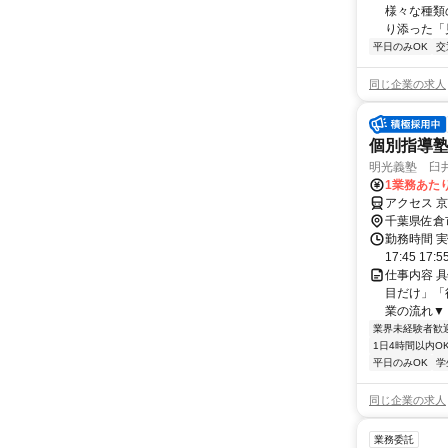
様々な種類
り添った「
平日のみOK
交
同じ企業の求人
個別指導
明光義塾 臼井教
1業務あたり
アクセス 
千葉県佐倉
勤務時間 実
17:45 17:
仕事内容 
目だけ」「
業の流れ▼ 
業界未経験者歓
1日4時間以内O
平日のみOK
学
同じ企業の求人
業務委託