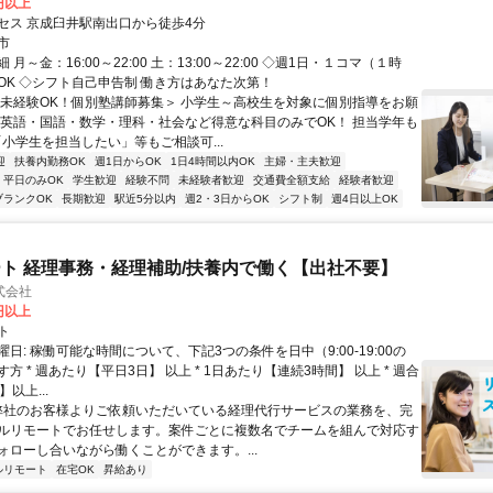
0円以上
セス 京成臼井駅南出口から徒歩4分
市
月～金：16:00～22:00 土：13:00～22:00 ◇週1日・１コマ（１時
OK ◇シフト自己申告制 働き方はあなた次第！
＜未経験OK！個別塾講師募集＞ 小学生～高校生を対象に個別指導をお願
 英語・国語・数学・理科・社会など得意な科目のみでOK！ 担当学年も
「小学生を担当したい」等もご相談可...
迎
扶養内勤務OK
週1日からOK
1日4時間以内OK
主婦・主夫歓迎
平日のみOK
学生歓迎
経験不問
未経験者歓迎
交通費全額支給
経験者歓迎
ブランクOK
長期歓迎
駅近5分以内
週2・3日からOK
シフト制
週4日以上OK
ト 経理事務・経理補助/扶養内で働く【出社不要】
式会社
2円以上
ト
日: 稼働可能な時間について、下記3つの条件を日中（9:00-19:00の
方 * 週あたり【平日3日】 以上 * 1日あたり【連続3時間】 以上 * 週合
以上...
 弊社のお客様よりご依頼いただいている経理代行サービスの業務を、完
ルリモートでお任せします。案件ごとに複数名でチームを組んで対応す
ォローし合いながら働くことができます。...
ルリモート
在宅OK
昇給あり