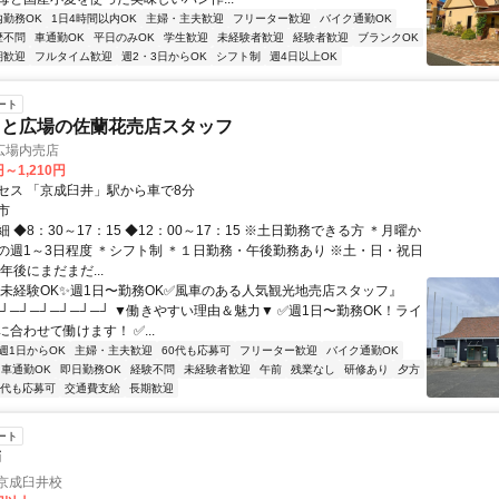
内勤務OK
1日4時間以内OK
主婦・主夫歓迎
フリーター歓迎
バイク通勤OK
歴不問
車通勤OK
平日のみOK
学生歓迎
未経験者歓迎
経験者歓迎
ブランクOK
期歓迎
フルタイム歓迎
週2・3日からOK
シフト制
週4日以上OK
ート
さと広場の佐蘭花売店スタッフ
広場内売店
円～1,210円
セス 「京成臼井」駅から車で8分
市
 ◆8：30～17：15 ◆12：00～17：15 ※土日勤務できる方 ＊月曜か
の週1～3日程度 ＊シフト制 ＊１日勤務・午後勤務あり ※土・日・祝日
年後にまだまだ...
『未経験OK✨週1日〜勤務OK✅風車のある人気観光地売店スタッフ』
─┘─┘─┘─┘─┘─┘ ▼働きやすい理由＆魅力▼ ✅週1日〜勤務OK！ライ
合わせて働けます！ ✅...
週1日からOK
主婦・主夫歓迎
60代も応募可
フリーター歓迎
バイク通勤OK
車通勤OK
即日勤務OK
経験不問
未経験者歓迎
午前
残業なし
研修あり
夕方
0代も応募可
交通費支給
長期歓迎
ート
師
京成臼井校