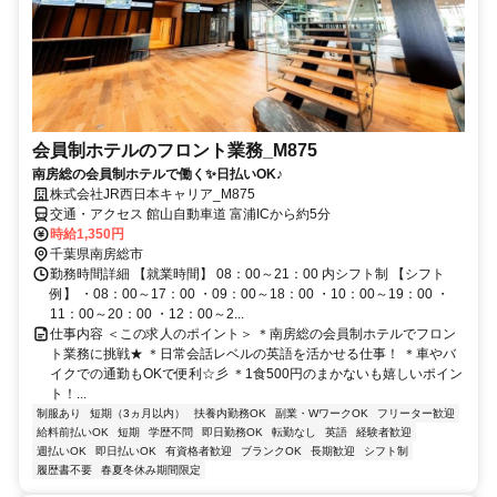
会員制ホテルのフロント業務_M875
南房総の会員制ホテルで働く✨日払いOK♪
株式会社JR西日本キャリア_M875
交通・アクセス 館山自動車道 富浦ICから約5分
時給1,350円
千葉県南房総市
勤務時間詳細 【就業時間】 08：00～21：00 内シフト制 【シフト
例】 ・08：00～17：00 ・09：00～18：00 ・10：00～19：00 ・
11：00～20：00 ・12：00～2...
仕事内容 ＜この求人のポイント＞ ＊南房総の会員制ホテルでフロン
ト業務に挑戦★ ＊日常会話レベルの英語を活かせる仕事！ ＊車やバ
イクでの通勤もOKで便利☆彡 ＊1食500円のまかないも嬉しいポイン
ト！...
制服あり
短期（3ヵ月以内）
扶養内勤務OK
副業・WワークOK
フリーター歓迎
給料前払いOK
短期
学歴不問
即日勤務OK
転勤なし
英語
経験者歓迎
週払いOK
即日払いOK
有資格者歓迎
ブランクOK
長期歓迎
シフト制
履歴書不要
春夏冬休み期間限定