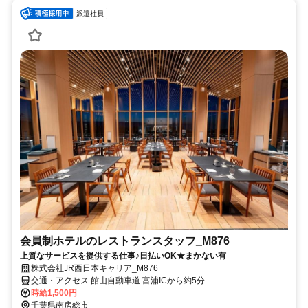
派遣社員
会員制ホテルのレストランスタッフ_M876
上質なサービスを提供する仕事♪日払いOK★まかない有
株式会社JR西日本キャリア_M876
交通・アクセス 館山自動車道 富浦ICから約5分
時給1,500円
千葉県南房総市