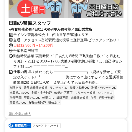
日勤の警備スタッフ
⭐有資格者必見⭐日払いOK✅即入寮可能／館山営業所
テイシン警備株式会社 館山営業所/富浦エリア
交通・アクセス ⭐富浦駅周辺の現場に直行直帰/ピックアップあり！移
動の心配は不要です♪
日給12,500円～14,200円
千葉県南房総市
勤務時間詳細 実働時間：1日あたり8時間 平均勤務日数：1ヶ月あた
り8日 〜 21日 ⏰8:00～17:00(実働8時間/休憩1時間) ⭐.｡｡. 自己申告シ
フト制 .｡｡.⭐ ￣￣￣￣￣￣￣￣￣...
仕事内容 早く終わったら ━━━━━━━━━┓ ⚡資格を活かして安
定収入ゲット⚡ ┗━━━━━━━海にする？山にする？ ⚓交通誘導警
備業務2級 ⚓日払いOK！ ⚓早上がりでも日給全額保...
制服あり
業界未経験者歓迎
ランチタイム
扶養内勤務OK
副業・WワークOK
土日祝のみOK
主婦・主夫歓迎
60代も応募可
フリーター歓迎
シフト自由
学歴不問
平日のみOK
転勤なし
経験不問
未経験者歓迎
午前
経験者歓迎
即日払いOK
有資格者歓迎
研修あり
同じ企業の求人
アルバイト・パート