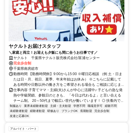
ヤクルトお届けスタッフ
＼家庭と両立！お迎えも夕飯にも間に合うお仕事です／
ヤクルト 千葉県ヤクルト販売株式会社/富浦センター
完全歩合制
千葉県南房総市
勤務時間 【勤務時間例】9:00から15:00 ※曜日応相談 （例:土・日ま
たは日・月、祝日、夏季、年末年始はお休み） ※こちらに記載して
ある時間や日数以外の働き方をご希望される場合も ご相談に応じま...
仕事内容 子育てママ・主婦(夫)さんが中心に活躍中♪ 子どもの急な発
熱や学級閉鎖、参観日のときも、 「今日は代わるよ」と言い合える
チーム制。 20～50代まで幅広い世代が働いています！ ◎ 扶養内で...
制服あり
業界未経験者歓迎
主婦・主夫歓迎
学歴不問
職場見学可
経験不問
未経験者歓迎
経験者歓迎
研修あり
ブランクOK
長期歓迎
完全歩合制
友達と応募OK
アルバイト・パート