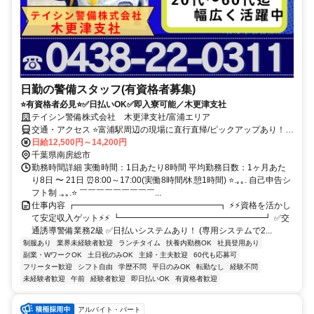
日勤の警備スタッフ(有資格者募集)
⭐有資格者必見⭐✅日払いOK✅即入寮可能／木更津支社
テイシン警備株式会社 木更津支社/富浦エリア
交通・アクセス ⭐富浦駅周辺の現場に直行直帰/ピックアップあり！移
動の心配は不要です♪
日給12,500円～14,200円
千葉県南房総市
勤務時間詳細 実働時間：1日あたり8時間 平均勤務日数：1ヶ月あた
り8日 〜 21日 ⏰8:00～17:00(実働8時間/休憩1時間) ⭐.｡｡. 自己申告シ
フト制 .｡｡.⭐ ￣￣￣￣￣￣￣￣￣...
仕事内容 ┏━━━━━━━━━━━━━━━━━┓ ⚡⚡資格を活かし
て安定収入ゲット⚡⚡ ┗━━━━━━━━━━━━━━━━━┛ ✅交
通誘導警備業務2級 ✅日払いシステムあり！ (専用システムで2...
制服あり
業界未経験者歓迎
ランチタイム
扶養内勤務OK
社員登用あり
副業・WワークOK
土日祝のみOK
主婦・主夫歓迎
60代も応募可
フリーター歓迎
シフト自由
学歴不問
平日のみOK
転勤なし
経験不問
未経験者歓迎
午前
経験者歓迎
即日払いOK
有資格者歓迎
アルバイト・パート