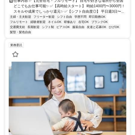
仕事内容 ✅【完全在宅・フルリモート】 自宅や好きな場所から全国
どこでもお仕事可能✨ ✅【高時給スタート】 時給1400円〜3000円！
スキルや成果でしっかり還元✨ ✅【シフト自由度◎】 平日週3日〜...
主婦・主夫歓迎
フリーター歓迎
シフト自由
学歴不問
即日勤務OK
フルリモート
経験者歓迎
ネイルOK
研修あり
在宅OK
ブランクOK
交通費支給
長期歓迎
シフト制
ピアスOK
服装自由
友達と応募OK
ひげOK
髪型・髪色自由
業務委託