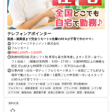
テレフォンアポインター
面接～就業後まで完全リモート✨先輩の95％が子育て中のママ♫
ヴァンテージマネジメント株式会社
フルリモート
時給1,226円～1,920円
勤務時間詳細 完全シフト制 希望を最大限考慮します♫ ⏰月～金でシ
フト自由！ （稼働目安時間： 9:00～17:00 ） ※週9時間以上の稼働を
想定 ⏰お好きな時間帯で1日3時間～！ ⏰平日のみの週...
仕事内容 ✨出社一切ナシ！フルリモート求人！ ✨全国どこでも好きな
場所で働ける♫ ✨シフト柔軟！1週間ごとの申告制 ✨今いるスタッフ
の95％が子育てママ ༶ ༶ ༶ ༶ ༶ ༶ ༶ ༶ ༶ ༶ ༶ ༶...
主婦・主夫歓迎
フリーター歓迎
シフト自由
学歴不問
即日勤務OK
フルリモート
経験者歓迎
ネイルOK
在宅OK
ブランクOK
長期歓迎
シフト制
ピアスOK
服装自由
履歴書不要
友達と応募OK
ひげOK
髪型・髪色自由
契約社員