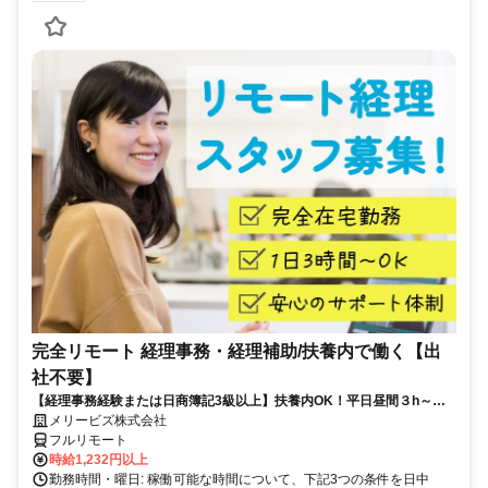
完全リモート 経理事務・経理補助/扶養内で働く【出
社不要】
【経理事務経験または日商簿記3級以上】扶養内OK！平日昼間３h～。
完全在宅で育児・介護中の方も大歓迎♪
メリービズ株式会社
フルリモート
時給1,232円以上
勤務時間・曜日: 稼働可能な時間について、下記3つの条件を日中