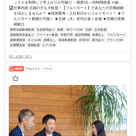
ックスを利用して早上がりが可能◎ ・残業10～20時間程度 ※顧...
仕事内容 主婦の方も大歓迎！【フルリモート】であなたの労務経験
を活かしませんか？ ★採用選考～入社初日からフルリモート！ ★フ
ルリモート勤務が可能！ ★主婦（夫）世代が多く在籍 ★労務の実務
経験(1...
業界未経験者歓迎
社員登用あり
副業・WワークOK
主婦・主夫歓迎
資格取得支援あり
フリーター歓迎
学歴不問
固定時間制
転勤なし
フルリモート
経験者歓迎
ネイルOK
残業なし
有資格者歓迎
在宅OK
賞与あり
ブランクOK
交通費支給
長期歓迎
ピアスOK
同じ企業の求人
アルバイト・パート