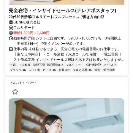
完全在宅・インサイドセールス(テレアポスタッフ)
20代30代活躍/フルリモート/フルフレックスで働き方自由◎
GENNE株式会社
フルリモート
時給1,300円～1,600円
勤務時間詳細 シフトは自由です。 09:00〜18:00のうち、3時間以上
（平日週3日〜）で働くメンバーが多いです。
仕事内容 未経験でもできる、完全在宅での電話営業のお仕事です。
【主な仕事内容】 ・コール業務（8-10コール/1時間） ・電話営業リ
スト作成業務 インサイドセールス経験のある方は歓迎いたしますが...
主婦・主夫歓迎
学歴不問
即日勤務OK
フルリモート
経験者歓迎
ネイルOK
ブランクOK
シフト制
ピアスOK
服装自由
友達と応募OK
髪型・髪色自由
アルバイト・パート