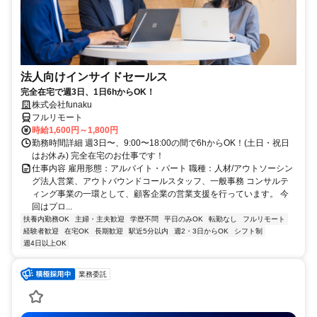
法人向けインサイドセールス
完全在宅で週3日、1日6hからOK！
株式会社funaku
フルリモート
時給1,600円～1,800円
勤務時間詳細 週3日〜、9:00〜18:00の間で6hからOK！(土日・祝日
はお休み) 完全在宅のお仕事です！
仕事内容 雇用形態：アルバイト・パート 職種：人材/アウトソーシン
グ法人営業、アウトバウンドコールスタッフ、一般事務 コンサルテ
ィング事業の一環として、顧客企業の営業支援を行っています。 今
回はプロ...
扶養内勤務OK
主婦・主夫歓迎
学歴不問
平日のみOK
転勤なし
フルリモート
経験者歓迎
在宅OK
長期歓迎
駅近5分以内
週2・3日からOK
シフト制
週4日以上OK
業務委託