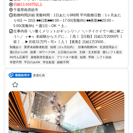
日給13,500円以上
千葉県南房総市
勤務時間詳細 実働時間：1日あたり8時間 平均勤務日数：1ヶ月あた
り4日 〜 20日 ■■日勤■■8:00～17:00(実働8h) ■■夜勤■■20:00～
5:00(実働8h) ＊週1日～OK ＊土...
仕事内容 ＼✨働くメリットがギッシリ✨／ ＼✨テイケイで一緒に稼ご
う✨／ ┏★┓ 未経験からスグに… ┃高┃【日勤】日給1万2000円 ┃
収┃ …▶月収31万円～可⭐ ┃入┃【夜勤】日給1万3500...
制服あり
業界未経験者歓迎
短期（3ヵ月以内）
扶養内勤務OK
社員登用あり
週1日からOK
副業・WワークOK
土日祝のみOK
主婦・主夫歓迎
週1シフト提出
60代も応募可
資格取得支援あり
フリーター歓迎
短期
早朝
シフト自由
学歴不問
平日のみOK
学生歓迎
経験不問
派遣社員