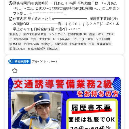
勤務時間詳細 実働時間：1日あたり8時間 平均勤務日数：1ヶ月あた
り8日 〜 21日 ⏰8:00～17:00(実働8時間/休憩1時間) ⭐.｡｡. 自己申告シ
フト制 .｡｡.⭐ ￣￣￣￣￣￣￣￣￣...
仕事内容 早く終わったら⭐━━━━━━━━━┓ 履歴書不要❗飛び込
み面接OK❗ ┗━━━━━━━海にする？山にする？ ⚓日払いOK！ ⚓
早上がりでも日給全額保証 ⚓週2日～OK! ⚓...
制服あり
業界未経験者歓迎
ランチタイム
扶養内勤務OK
副業・WワークOK
土日祝のみOK
主婦・主夫歓迎
60代も応募可
フリーター歓迎
シフト自由
学歴不問
平日のみOK
転勤なし
経験不問
未経験者歓迎
午前
経験者歓迎
即日払いOK
有資格者歓迎
研修あり
アルバイト・パート