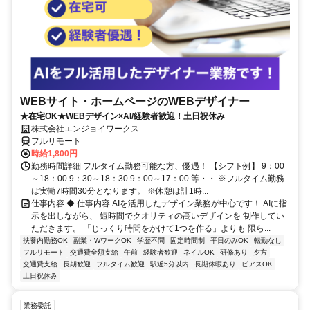
WEBサイト・ホームページのWEBデザイナー
★在宅OK★WEBデザイン×AI/経験者歓迎！土日祝休み
株式会社エンジョイワークス
フルリモート
時給1,800円
勤務時間詳細 フルタイム勤務可能な方、優遇！ 【シフト例】 9：00
～18：00 9：30～18：30 9：00～17：00 等・・ ※フルタイム勤務
は実働7時間30分となります。 ※休憩は計1時...
仕事内容 ◆ 仕事内容 AIを活用したデザイン業務が中心です！ AIに指
示を出しながら、 短時間でクオリティの高いデザインを 制作してい
ただきます。 「じっくり時間をかけて1つを作る」よりも 限ら...
扶養内勤務OK
副業・WワークOK
学歴不問
固定時間制
平日のみOK
転勤なし
フルリモート
交通費全額支給
午前
経験者歓迎
ネイルOK
研修あり
夕方
交通費支給
長期歓迎
フルタイム歓迎
駅近5分以内
長期休暇あり
ピアスOK
土日祝休み
業務委託