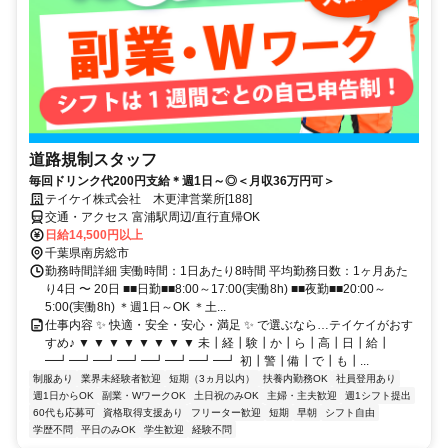
道路規制スタッフ
毎回ドリンク代200円支給＊週1日～◎＜月収36万円可＞
テイケイ株式会社 木更津営業所[188]
交通・アクセス 富浦駅周辺/直行直帰OK
日給14,500円以上
千葉県南房総市
勤務時間詳細 実働時間：1日あたり8時間 平均勤務日数：1ヶ月あた
り4日 〜 20日 ■■日勤■■8:00～17:00(実働8h) ■■夜勤■■20:00～
5:00(実働8h) ＊週1日～OK ＊土...
仕事内容 ✨ 快適・安全・安心・満足 ✨ で選ぶなら…テイケイがおす
すめ♪ ▼ ▼ ▼ ▼ ▼ ▼ ▼ ▼ 未┃経┃験┃か┃ら┃高┃日┃給┃
━┛━┛━┛━┛━┛━┛━┛━┛ 初┃警┃備┃で┃も┃...
制服あり
業界未経験者歓迎
短期（3ヵ月以内）
扶養内勤務OK
社員登用あり
週1日からOK
副業・WワークOK
土日祝のみOK
主婦・主夫歓迎
週1シフト提出
60代も応募可
資格取得支援あり
フリーター歓迎
短期
早朝
シフト自由
学歴不問
平日のみOK
学生歓迎
経験不問