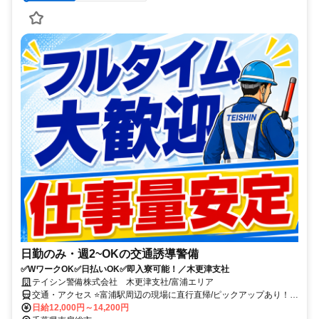
日勤のみ・週2~OKの交通誘導警備
✅WワークOK✅日払いOK✅即入寮可能！／木更津支社
テイシン警備株式会社 木更津支社/富浦エリア
交通・アクセス ⭐富浦駅周辺の現場に直行直帰/ピックアップあり！移
動の心配は不要です♪
日給12,000円～14,200円