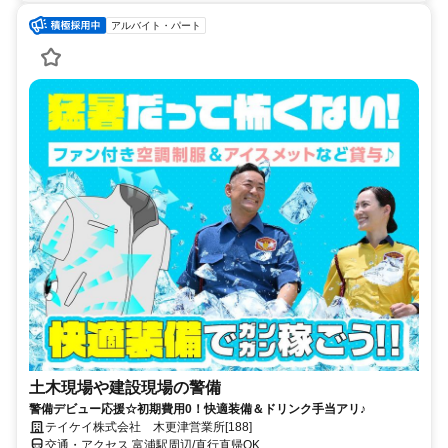
アルバイト・パート
土木現場や建設現場の警備
警備デビュー応援☆初期費用0！快適装備＆ドリンク手当アリ♪
テイケイ株式会社 木更津営業所[188]
交通・アクセス 富浦駅周辺/直行直帰OK