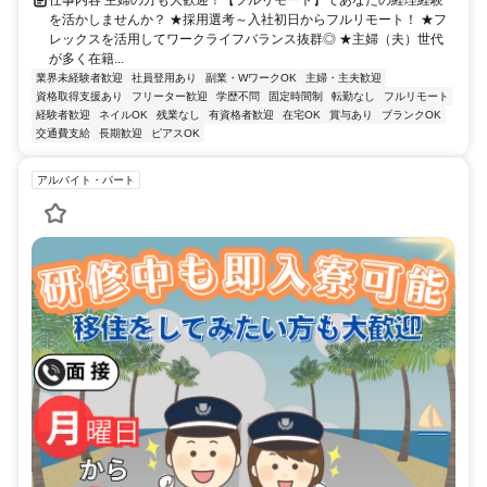
を活かしませんか？ ★採用選考～入社初日からフルリモート！ ★フ
レックスを活用してワークライフバランス抜群◎ ★主婦（夫）世代
が多く在籍...
業界未経験者歓迎
社員登用あり
副業・WワークOK
主婦・主夫歓迎
資格取得支援あり
フリーター歓迎
学歴不問
固定時間制
転勤なし
フルリモート
経験者歓迎
ネイルOK
残業なし
有資格者歓迎
在宅OK
賞与あり
ブランクOK
交通費支給
長期歓迎
ピアスOK
アルバイト・パート