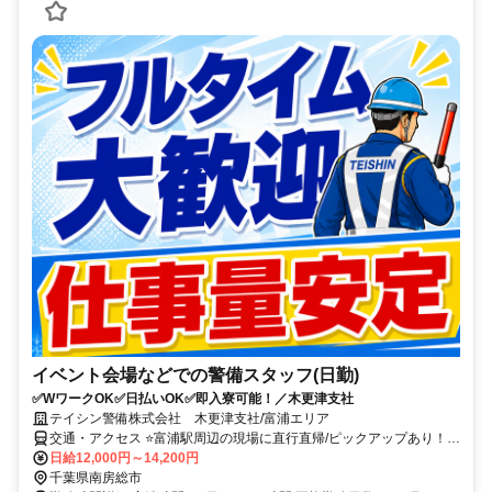
イベント会場などでの警備スタッフ(日勤)
✅WワークOK✅日払いOK✅即入寮可能！／木更津支社
テイシン警備株式会社 木更津支社/富浦エリア
交通・アクセス ⭐富浦駅周辺の現場に直行直帰/ピックアップあり！移
動の心配は不要です♪
日給12,000円～14,200円
千葉県南房総市