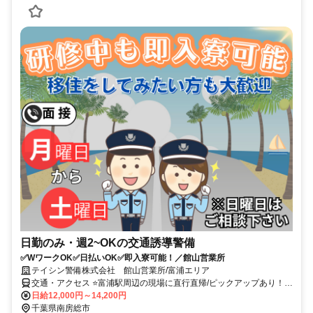
日勤のみ・週2~OKの交通誘導警備
✅WワークOK✅日払いOK✅即入寮可能！／館山営業所
テイシン警備株式会社 館山営業所/富浦エリア
交通・アクセス ⭐富浦駅周辺の現場に直行直帰/ピックアップあり！移
動の心配は不要です♪
日給12,000円～14,200円
千葉県南房総市