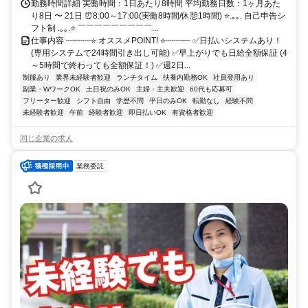
勤務時間詳細 実働時間：1日あたり8時間 平均勤務日数：1ヶ月あた
り8日 〜 21日 ⏰8:00～17:00(実働8時間/休憩1時間) ⭐.｡｡. 自己申告シ
フト制 .｡｡.⭐ ￣￣￣￣￣￣￣￣￣...
仕事内容 ┉┉┉⭐ オススメPOINT! ⭐┉┉┉ ✅日払いシステムあり！
(専用システムで24時間引き出し可能) ✅早上がりでも日給全額保証 (4
～5時間で終わっても全額保証！) ✅週2日...
制服あり
業界未経験者歓迎
ランチタイム
扶養内勤務OK
社員登用あり
副業・WワークOK
土日祝のみOK
主婦・主夫歓迎
60代も応募可
フリーター歓迎
シフト自由
学歴不問
平日のみOK
転勤なし
経験不問
未経験者歓迎
午前
経験者歓迎
即日払いOK
有資格者歓迎
同じ企業の求人
業務委託