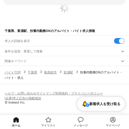
千葉県、富浦駅、扶養内勤務OKのアルバイト・バイト求人情報
求人の詳細を表示
条件を追加・変更して検索
市区町村を追加・変更
関連キーワード
完全在宅ワーク 全国
シール貼り 在宅
現在地周辺
ガチャガチャ
犬カフェ
千葉県
駅を追加・変更
バイトTOP
千葉県
南房総市
富浦駅
扶養内勤務OKのアルバイト・
千葉県
すべて
バイト・求人
千葉市
すべて
職種を追加・変更
JR武蔵野線
中央区
花見川区
稲毛区
若葉区
緑区
美浜区
南流山駅
新松戸駅
新八柱駅
東松戸駅
市川大野駅
船橋法典駅
西船橋駅
飲食・フードサービス
銚子市
市川市
船橋市
館山市
木更津市
松戸市
野田市
茂原市
成田市
佐倉市
東金市
特徴を追加・変更
飲食・フードサービス
すべて
ヘルプ・お問い合わせ
サイトマップ
利用規約・プライバシーポリシー
JR中央・総武線
旭市
習志野市
柏市
勝浦市
市原市
流山市
八千代市
我孫子市
鴨川市
鎌ケ谷市
ホールスタッフ
キッチンスタッフ
皿洗い・洗い場
精肉・鮮魚加工
給食調理
人気
[企業]求人広告の掲載相談
市川駅
本八幡駅
下総中山駅
西船橋駅
船橋駅
東船橋駅
津田沼駅
幕張本郷駅
幕張駅
君津市
富津市
浦安市
四街道市
袖ケ浦市
八街市
印西市
白井市
富里市
南房総市
雇用形態を追加・変更
パン屋（ベーカリー）
フードカウンター販売員
バー（BAR）・バーテンダー
日払いOK
高校生歓迎
学生歓迎
深夜の仕事
髪型・髪色自由
ひげOK
ネイルOK
新検見川駅
稲毛駅
西千葉駅
千葉駅
新着求人を受け取る
匝瑳市
香取市
山武市
いすみ市
大網白里市
印旛郡
香取郡
山武郡
長生郡
夷隅郡
飲食店補助（開店・閉店準備）
飲食店（店長・マネージャー）
ピアスOK
アルバイト・パート
履歴書不要
オープニングスタッフ
留学生・外国人活躍中
安房郡
都道府県を変更
営業・販売
JR総武本線
勤務期間
正社員
市川駅
船橋駅
津田沼駅
稲毛駅
千葉駅
東千葉駅
都賀駅
四街道駅
物井駅
佐倉駅
営業・販売
すべて
短期
契約社員
単発・1日OK
長期
期間限定（春夏冬休み等）
南酒々井駅
榎戸駅
八街駅
日向駅
成東駅
松尾駅
横芝駅
飯倉駅
八日市場駅
干潟駅
旭駅
営業
テレフォンアポインター（テレアポ）
ルートセールス
コンビニ
シフト
派遣社員
飯岡駅
倉橋駅
猿田駅
松岸駅
銚子駅
ホーム
マイリスト
メッセージ
マイページ
フードカウンター販売員
アパレル
家電量販店・携帯販売（携帯ショップ）
土日祝のみOK
業務委託
平日のみOK
週1日からOK
週2・3日からOK
週4日以上OK