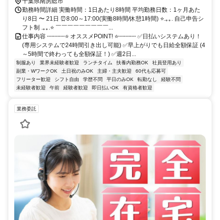
千葉県南房総市
勤務時間詳細 実働時間：1日あたり8時間 平均勤務日数：1ヶ月あた
り8日 〜 21日 ⏰8:00～17:00(実働8時間/休憩1時間) ⭐.｡｡. 自己申告シ
フト制 .｡｡.⭐ ￣￣￣￣￣￣￣￣￣...
仕事内容 ┉┉┉⭐ オススメPOINT! ⭐┉┉┉ ✅日払いシステムあり！
(専用システムで24時間引き出し可能) ✅早上がりでも日給全額保証 (4
～5時間で終わっても全額保証！) ✅週2日...
制服あり
業界未経験者歓迎
ランチタイム
扶養内勤務OK
社員登用あり
副業・WワークOK
土日祝のみOK
主婦・主夫歓迎
60代も応募可
フリーター歓迎
シフト自由
学歴不問
平日のみOK
転勤なし
経験不問
未経験者歓迎
午前
経験者歓迎
即日払いOK
有資格者歓迎
業務委託