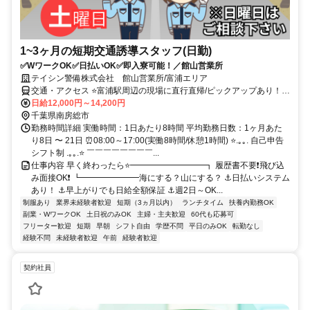
1~3ヶ月の短期交通誘導スタッフ(日勤)
✅WワークOK✅日払いOK✅即入寮可能！／館山営業所
テイシン警備株式会社 館山営業所/富浦エリア
交通・アクセス ⭐富浦駅周辺の現場に直行直帰/ピックアップあり！移
動の心配は不要です♪
日給12,000円～14,200円
千葉県南房総市
勤務時間詳細 実働時間：1日あたり8時間 平均勤務日数：1ヶ月あた
り8日 〜 21日 ⏰08:00～17:00(実働8時間/休憩1時間) ⭐.｡｡. 自己申告
シフト制 .｡｡.⭐ ￣￣￣￣￣￣￣￣...
仕事内容 早く終わったら⭐━━━━━━━━━┓ 履歴書不要❗飛び込
み面接OK❗ ┗━━━━━━━海にする？山にする？ ⚓日払いシステム
あり！ ⚓早上がりでも日給全額保証 ⚓週2日～OK...
制服あり
業界未経験者歓迎
短期（3ヵ月以内）
ランチタイム
扶養内勤務OK
副業・WワークOK
土日祝のみOK
主婦・主夫歓迎
60代も応募可
フリーター歓迎
短期
早朝
シフト自由
学歴不問
平日のみOK
転勤なし
経験不問
未経験者歓迎
午前
経験者歓迎
契約社員