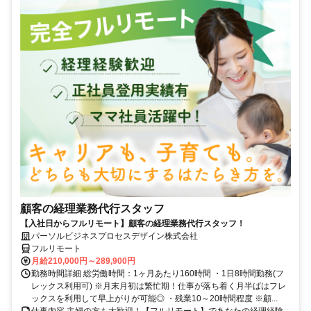
顧客の経理業務代行スタッフ
【入社日からフルリモート】顧客の経理業務代行スタッフ！
パーソルビジネスプロセスデザイン株式会社
フルリモート
月給210,000円～289,900円
勤務時間詳細 総労働時間：1ヶ月あたり160時間 ・1日8時間勤務(フ
レックス利用可) ※月末月初は繁忙期！仕事が落ち着く月半ばはフレ
ックスを利用して早上がりが可能◎ ・残業10～20時間程度 ※顧...
仕事内容 主婦の方も大歓迎！【フルリモート】であなたの経理経験