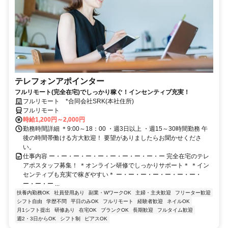
テレフォンアポインター
フルリモート(完全在宅)でしっかり稼ぐ！インセンティブ充実！
フルリモート *合同会社SRK(本社住所)
フルリモート
時給1,200円～2,000円
勤務時間詳細 ＊9:00～18：00 ・週3日以上 ・週15～30時間勤務 午
後の時間帯働ける方大歓迎！ 要望がありましたらお聞かせくださ
い。
仕事内容 ー・ー・ー・ー・ー・ー・ー・ー・ー・ー 完全在宅のテレ
アポスタッフ募集！ ＊オンライン研修でしっかりサポート＊ ＊イン
センティブも充実で稼ぎやすい＊ ー・ー・ー・ー・ー・ー・ー・
ー・ー・ー ...
扶養内勤務OK
社員登用あり
副業・WワークOK
主婦・主夫歓迎
フリーター歓迎
シフト自由
学歴不問
平日のみOK
フルリモート
経験者歓迎
ネイルOK
月1シフト提出
研修あり
在宅OK
ブランクOK
長期歓迎
フルタイム歓迎
週2・3日からOK
シフト制
ピアスOK