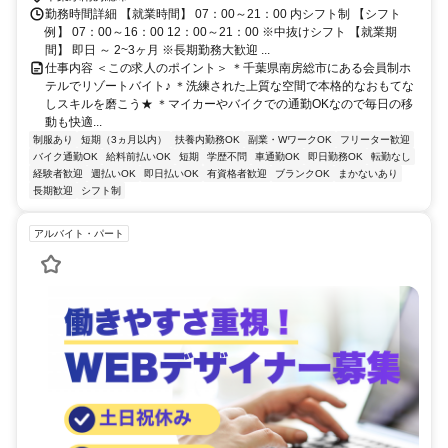
勤務時間詳細 【就業時間】 07：00～21：00 内シフト制 【シフト
例】 07：00～16：00 12：00～21：00 ※中抜けシフト 【就業期
間】 即日 ～ 2~3ヶ月 ※長期勤務大歓迎 ...
仕事内容 ＜この求人のポイント＞ ＊千葉県南房総市にある会員制ホ
テルでリゾートバイト♪ ＊洗練された上質な空間で本格的なおもてな
しスキルを磨こう★ ＊マイカーやバイクでの通勤OKなので毎日の移
動も快適...
制服あり
短期（3ヵ月以内）
扶養内勤務OK
副業・WワークOK
フリーター歓迎
バイク通勤OK
給料前払いOK
短期
学歴不問
車通勤OK
即日勤務OK
転勤なし
経験者歓迎
週払いOK
即日払いOK
有資格者歓迎
ブランクOK
まかないあり
長期歓迎
シフト制
アルバイト・パート