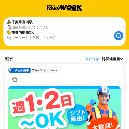
千葉県
富浦駅
職種を選択してください
扶養内勤務OK
キーワードを選択してください
52件
条件保存
関連度順
アルバイト・パート