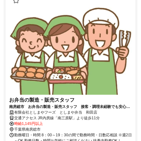
お弁当の製造・販売スタッフ
南房総市 お弁当の製造・販売スタッフ 接客・調理未経験でも安心～
あなたに合った働き方が実現できます～
有限会社としまやフーズ としまや弁当 和田店
交通アクセス JR内房線「南三原駅」より徒歩11分
時給1,145円以上
千葉県南房総市
勤務曜日・時間 8：00～19：30の間で勤務時間・日数応相談 ※週2日
～OK 勤務日数・時間お気軽にご相談ください 扶養内勤務OK！