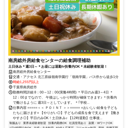
南房総外房給食センターの給食調理補助
土日休み＊週3日～＊お昼には退勤✨扶養内OK＊未経験者歓迎！
南房総外房給食センター
交通・アクセス 北三原線嶺南学園行「嶺南学園」バス停から徒歩1分
時給1,255円以上
千葉県南房総市
勤務時間詳細 8：00～12：00(実働4時間) ＊平日のみ週3～4日 ＊
12：00までなので、 午後はしっかり時間が確保できます♪ ＊扶養内
で働けるように 週3日～としています。 ＊｢学校...
仕事内容 =====＜＜ ＰＯＩＮＴ ＞＞===== ⭐おいしい給食を子ども
たちに届けます⭐ 【やりがい◎】子どもの成長を食で支えます 【働き
やすさ◎】平日のみOK！土日休み♪ 【12時退勤】仕事後...
制服あり
業界未経験者歓迎
扶養内勤務OK
社員登用あり
副業・WワークOK
1日4時間以内OK
主婦・主夫歓迎
60代も応募可
フリーター歓迎
早朝
学歴不問