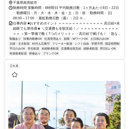
館山出入口2徒歩約77分 直行直帰OK＊交通費全額支給＊
千葉県南房総市
勤務時間 実働時間：8時間/日 平均勤務日数：1ヶ月あたり8日～22日
・勤務曜日：月・火・水・木・金・土・日・祝 ・勤務時間： [1]
08:00～17:00 ・最低勤務日数（週）：2日 ※...
仕事内容 ■おすすめポイント ＝＝＝＝＝＝＝＝＝＝＝＝＝ 高日給×未
経験でも厚待遇★ ＼交通費も全額支給！／ ＝＝＝＝＝＝＝＝＝＝＝
＝＝ ＜第一警備で働く7つのメリット＞ ・高日給で稼げる！ ・急な...
制服あり
扶養内勤務OK
社員登用あり
副業・WワークOK
土日祝のみOK
主婦・主夫歓迎
60代も応募可
フリーター歓迎
シフト自由
学歴不問
固定時間制
平日のみOK
学生歓迎
未経験者歓迎
交通費全額支給
経験者歓迎
即日払いOK
有資格者歓迎
研修あり
ブランクOK
正社員