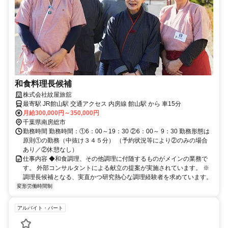
和食料理長候補
株式会社紋屋旅舘
最寄駅 JR館山駅 交通アクセス 内房線 館山駅 から 車15分
月給300,000円～350,000円
千葉県南房総市
勤務時間 勤務時間：①6：00～19：30 ②6：00～ 9：30 勤務形態は
原則①の勤務（中抜け３４５分） （予約状況等により②のみの場合
あり／②休憩なし）
仕事内容 ◆和食調理、その他調理に付随するものがメインの業務で
す。 外部コンサルタントによる献立の提案が実施されています。 ※
調理長候補となる、実直かつ研究熱心な調理経験者を求めています。
変形労働時間制
アルバイト・パート