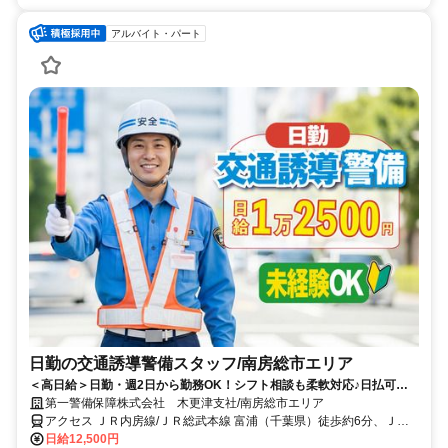
アルバイト・パート
日勤の交通誘導警備スタッフ/南房総市エリア
＜高日給＞日勤・週2日から勤務OK！シフト相談も柔軟対応♪日払可◎
未経験歓迎★
第一警備保障株式会社 木更津支社/南房総市エリア
アクセス ＪＲ内房線/ＪＲ総武本線 富浦（千葉県）徒歩約6分、ＪＲ
内房線/ＪＲ総武本線 那古船形徒歩約27分、ＪＲ内房線/ＪＲ総武本線
日給12,500円