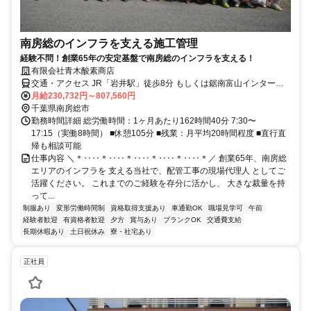
南房総のインフラを支える施工管理
経験不問！創業65年の安定基盤で南房総のインフラを支える！
有限会社青木酸素商店
交通・アクセス JR「岩井駅」徒歩8分 もしくは鋸南富山インターチ
ェンジより車5分
月給230,732円～807,560円
千葉県南房総市
勤務時間詳細 総労働時間：1ヶ月あたり162時間40分 7:30〜
17:15（実働8時間） ■休憩105分 ■残業：月平均20時間程度 ■直行直
帰も相談可能
仕事内容 ＼＊‥‥＊‥‥＊‥‥＊‥‥＊‥‥＊／ 創業65年、南房総
エリアのインフラを 支える当社で、配管工事の現場代理人 としてご
活躍ください。 これまでのご経験を存分に活かし、 大きな裁量を持
って...
制服あり
変形労働時間制
資格取得支援あり
車通勤OK
職場見学可
午前
経験者歓迎
有資格者歓迎
夕方
賞与あり
ブランクOK
交通費支給
長期休暇あり
土日祝休み
寮・社宅あり
正社員