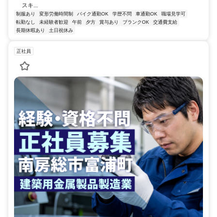
スキ...
制服あり
変形労働時間制
バイク通勤OK
学歴不問
車通勤OK
職場見学可
転勤なし
未経験者歓迎
午前
夕方
賞与あり
ブランクOK
交通費支給
長期休暇あり
土日祝休み
正社員