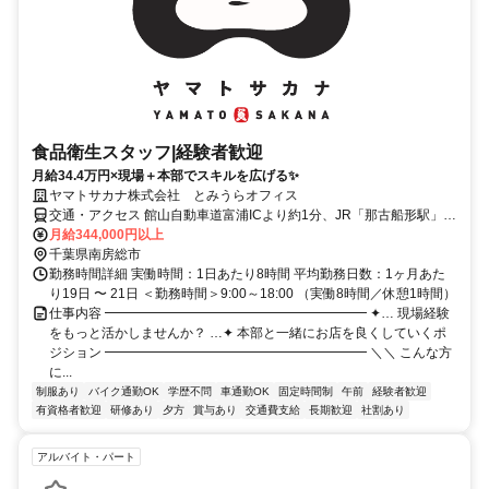
食品衛生スタッフ|経験者歓迎
月給34.4万円×現場＋本部でスキルを広げる✨
ヤマトサカナ株式会社 とみうらオフィス
交通・アクセス 館山自動車道富浦ICより約1分、JR「那古船形駅」よ
り徒歩約15分
月給344,000円以上
千葉県南房総市
勤務時間詳細 実働時間：1日あたり8時間 平均勤務日数：1ヶ月あた
り19日 〜 21日 ＜勤務時間＞9:00～18:00 （実働8時間／休憩1時間）
仕事内容 ━━━━━━━━━━━━━━━━━━━━ ✦… 現場経験
をもっと活かしませんか？ …✦ 本部と一緒にお店を良くしていくポ
ジション ━━━━━━━━━━━━━━━━━━━━ ＼＼ こんな方
に...
制服あり
バイク通勤OK
学歴不問
車通勤OK
固定時間制
午前
経験者歓迎
有資格者歓迎
研修あり
夕方
賞与あり
交通費支給
長期歓迎
社割あり
アルバイト・パート