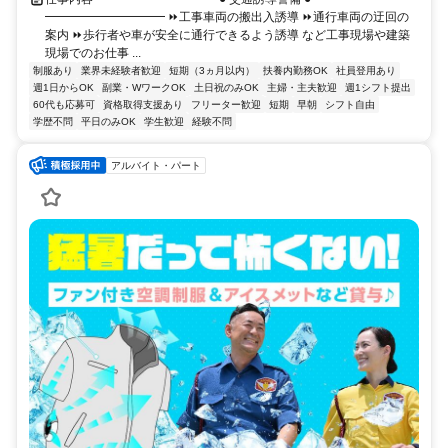
━━━━━━━━━━ ⏩工事車両の搬出入誘導 ⏩通行車両の迂回の
案内 ⏩歩行者や車が安全に通行できるよう誘導 など工事現場や建築
現場でのお仕事 ...
制服あり
業界未経験者歓迎
短期（3ヵ月以内）
扶養内勤務OK
社員登用あり
週1日からOK
副業・WワークOK
土日祝のみOK
主婦・主夫歓迎
週1シフト提出
60代も応募可
資格取得支援あり
フリーター歓迎
短期
早朝
シフト自由
学歴不問
平日のみOK
学生歓迎
経験不問
アルバイト・パート