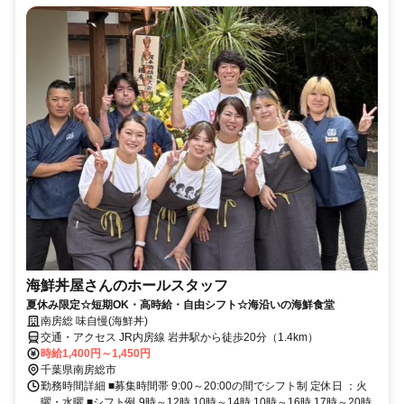
海鮮丼屋さんのホールスタッフ
夏休み限定☆短期OK・高時給・自由シフト☆海沿いの海鮮食堂
南房総 味自慢(海鮮丼)
交通・アクセス JR内房線 岩井駅から徒歩20分（1.4km）
時給1,400円～1,450円
千葉県南房総市
勤務時間詳細 ■募集時間帯 9:00～20:00の間でシフト制 定休日 ：火
曜・水曜 ■シフト例 9時～12時 10時～14時 10時～16時 17時～20時