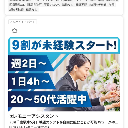
即日勤務OK
職場見学可
平日のみOK
転勤なし
経験不問
未経験者歓迎
午前
経験者歓迎
残業なし
アルバイト・パート
セレモニーアシスタント
（JR千倉駅車5分）希望のシフトを自由に組むことが可能 Wワークや家
庭と仕事を両立したい方必見！
SOUセレモニー株式会社