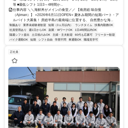
等 ■最低シフト 1日3～4時間か...
仕事内容 ＼＼海鮮丼がメインの食堂／／ 【南房総 味自慢
（Ajiman）】 ⭐2026年6月11日OPEN⭐ 夏休み期間の短期パート・ア
ルバイト大募集！ 房総半島の最南端に位置する、 自然豊かな海...
制服あり
業界未経験者歓迎
短期（3ヵ月以内）
ランチタイム
扶養内勤務OK
社員登用あり
週1日からOK
副業・WワークOK
1日4時間以内OK
隔週シフト提出
土日祝のみOK
主婦・主夫歓迎
60代も応募可
フリーター歓迎
バイク通勤OK
短期
シフト自由
学歴不問
車通勤OK
職場見学可
正社員