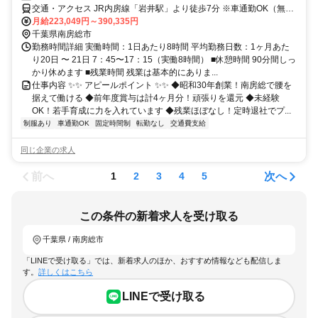
交通・アクセス JR内房線「岩井駅」より徒歩7分 ※車通勤OK（無料
駐車場あり）
月給223,049円～390,335円
千葉県南房総市
勤務時間詳細 実働時間：1日あたり8時間 平均勤務日数：1ヶ月あた
り20日 〜 21日 7：45〜17：15（実働8時間） ■休憩時間 90分間しっ
かり休めます ■残業時間 残業は基本的にありま...
仕事内容 ✨✨ アピールポイント ✨✨ ◆昭和30年創業！南房総で腰を
据えて働ける ◆前年度賞与は計4ヶ月分！頑張りを還元 ◆未経験
OK！若手育成に力を入れています ◆残業ほぼなし！定時退社でプ...
制服あり
車通勤OK
固定時間制
転勤なし
交通費支給
同じ企業の求人
前へ
次へ
1
2
3
4
5
この条件の新着求人を受け取る
千葉県 / 南房総市
「LINEで受け取る」では、新着求人のほか、おすすめ情報なども配信しま
す。
詳しくはこちら
LINEで受け取る