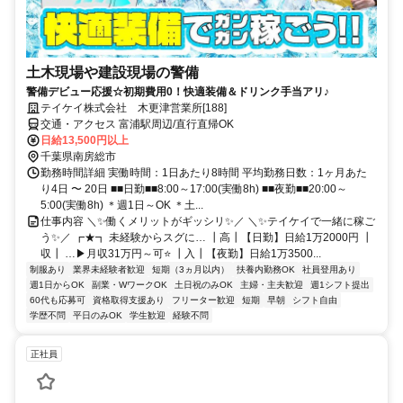
土木現場や建設現場の警備
警備デビュー応援☆初期費用0！快適装備＆ドリンク手当アリ♪
テイケイ株式会社 木更津営業所[188]
交通・アクセス 富浦駅周辺/直行直帰OK
日給13,500円以上
千葉県南房総市
勤務時間詳細 実働時間：1日あたり8時間 平均勤務日数：1ヶ月あた
り4日 〜 20日 ■■日勤■■8:00～17:00(実働8h) ■■夜勤■■20:00～
5:00(実働8h) ＊週1日～OK ＊土...
仕事内容 ＼✨働くメリットがギッシリ✨／ ＼✨テイケイで一緒に稼ご
う✨／ ┏★┓ 未経験からスグに… ┃高┃【日勤】日給1万2000円 ┃
収┃ …▶月収31万円～可⭐ ┃入┃【夜勤】日給1万3500...
制服あり
業界未経験者歓迎
短期（3ヵ月以内）
扶養内勤務OK
社員登用あり
週1日からOK
副業・WワークOK
土日祝のみOK
主婦・主夫歓迎
週1シフト提出
60代も応募可
資格取得支援あり
フリーター歓迎
短期
早朝
シフト自由
学歴不問
平日のみOK
学生歓迎
経験不問
正社員