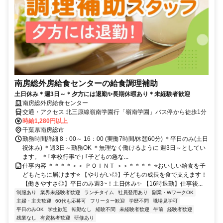
南房総外房給食センターの給食調理補助
土日休み＊週3日～＊夕方には退勤✨長期休暇あり＊未経験者歓迎
南房総外房給食センター
交通・アクセス 北三原線嶺南学園行「嶺南学園」バス停から徒歩1分
時給1,280円以上
千葉県南房総市
勤務時間詳細 8：00～ 16：00 (実働7時間/休憩60分) ＊平日のみ(土日
祝休み) ＊週3日～勤務OK ＊無理なく働けるように 週3日～としてい
ます。 ＊｢学校行事で｣ ｢子どもの急な...
仕事内容 ＊＊＊＊＜＜ ＰＯＩＮＴ ＞＞＊＊＊＊ ⭐おいしい給食を子
どもたちに届けます⭐ 【やりがい◎】子どもの成長を食で支えます！
【働きやすさ◎】平日のみ週3~！土日休み✨ 【16時退勤】仕事後...
制服あり
業界未経験者歓迎
ランチタイム
社員登用あり
副業・WワークOK
主婦・主夫歓迎
60代も応募可
フリーター歓迎
学歴不問
職場見学可
平日のみOK
学生歓迎
転勤なし
経験不問
未経験者歓迎
午前
経験者歓迎
残業なし
有資格者歓迎
研修あり