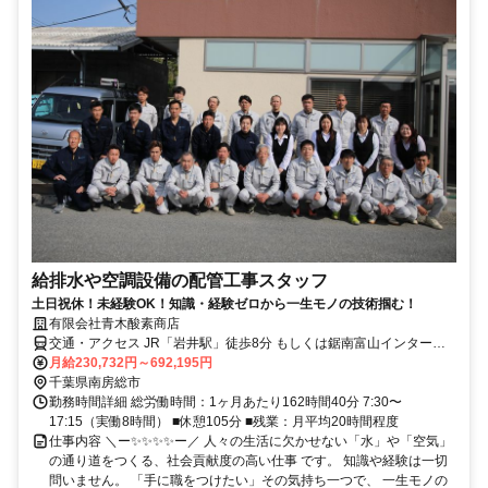
給排水や空調設備の配管工事スタッフ
土日祝休！未経験OK！知識・経験ゼロから一生モノの技術掴む！
有限会社青木酸素商店
交通・アクセス JR「岩井駅」徒歩8分 もしくは鋸南富山インターチ
ェンジより車5分
月給230,732円～692,195円
千葉県南房総市
勤務時間詳細 総労働時間：1ヶ月あたり162時間40分 7:30〜
17:15（実働8時間） ■休憩105分 ■残業：月平均20時間程度
仕事内容 ＼ー✨✨✨✨ー／ 人々の生活に欠かせない「水」や「空気」
の通り道をつくる、社会貢献度の高い仕事 です。 知識や経験は一切
問いません。 「手に職をつけたい」その気持ち一つで、 一生モノの