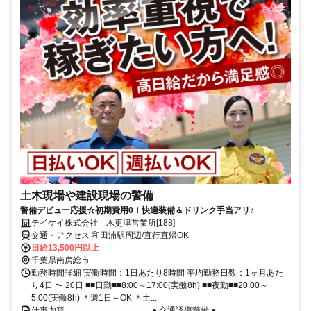
土木現場や建設現場の警備
警備デビュー応援☆初期費用0！快適装備＆ドリンク手当アリ♪
テイケイ株式会社 木更津営業所[188]
交通・アクセス 和田浦駅周辺/直行直帰OK
日給13,500円以上
千葉県南房総市
勤務時間詳細 実働時間：1日あたり8時間 平均勤務日数：1ヶ月あた
り4日 〜 20日 ■■日勤■■8:00～17:00(実働8h) ■■夜勤■■20:00～
5:00(実働8h) ＊週1日～OK ＊土...
仕事内容 ━━━━━━━━━━ ● 交通誘導警備 ●