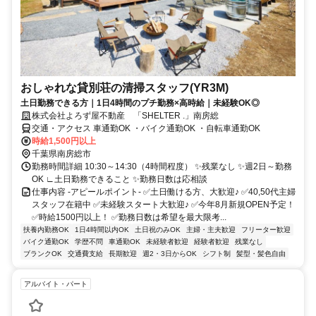
おしゃれな貸別荘の清掃スタッフ(YR3M)
土日勤務できる方｜1日4時間のプチ勤務×高時給｜未経験OK◎
株式会社よろず屋不動産 「SHELTER .」南房総
交通・アクセス 車通勤OK ・バイク通勤OK ・自転車通勤OK
時給1,500円以上
千葉県南房総市
勤務時間詳細 10:30～14:30（4時間程度） ✨残業なし ✨週2日～勤務
OK ∟土日勤務できること ✨勤務日数は応相談
仕事内容 -アピールポイント- ✅土日働ける方、大歓迎♪ ✅40,50代主婦
スタッフ在籍中 ✅未経験スタート大歓迎♪ ✅今年8月新規OPEN予定！
✅時給1500円以上！ ✅勤務日数は希望を最大限考...
扶養内勤務OK
1日4時間以内OK
土日祝のみOK
主婦・主夫歓迎
フリーター歓迎
バイク通勤OK
学歴不問
車通勤OK
未経験者歓迎
経験者歓迎
残業なし
ブランクOK
交通費支給
長期歓迎
週2・3日からOK
シフト制
髪型・髪色自由
アルバイト・パート