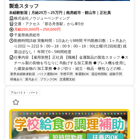
製造スタッフ
未経験歓迎｜月給20万～25万円｜南房総市・館山市｜正社員
株式会社ノウジューベンディング
交通・アクセス 「那古舟形駅」から車5分
月給200,000円～250,000円
千葉県南房総市
勤務時間詳細 実働時間：1日あたり8時間 平均勤務日数：1ヶ月あた
り20日 〜 22日 9：00～18：00 9：00～16：00(土曜/月2回程度) 残
業ほぼなし！ 年間で0～5時間程度
仕事内容 【雇用形態】正社員 【職種】金属製品の製造スタッフ ◆ス
チール製の長物を弓なりに R曲げする加工業務 ◆プレス機を使用し
た建築金物の 加工業務 ◆ネジ切り・組立・検品・梱包 などの軽...
業界未経験者歓迎
バイク通勤OK
学歴不問
車通勤OK
固定時間制
経験不問
研修あり
賞与あり
ブランクOK
交通費支給
アルバイト・パート