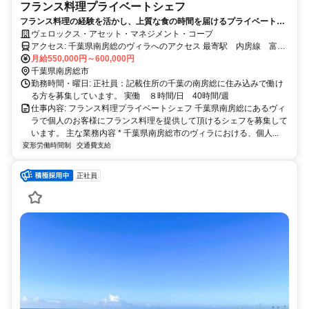
フランス料理プライベートシェフ
フランス料理の経験を活かし、上質な食の時間を届けるプライベートシ
ェフへ。
ヴェロックス・アセット・マネジメント・コープ
アクセス: 千葉県南房総のヴィラへのアクセス 最寄駅 内房線 富浦
月給550,000円～600,000円
駅 徒歩37分 送迎可能 自動車通勤可能
千葉県南房総市
勤務時間・曜日: 正社員：記載住所の千葉の南房総に住み込みで働け
る方を募集しています。 実働 ８時間/日 40時間/週
仕事内容: フランス料理プライベートシェフ 千葉県南房総にあるヴィ
ラで個人のお客様にフランス料理を提供して頂けるシェフを募集して
います。 主な業務内容 * 千葉県南房総市のヴィラにおける、個人...
変形労働時間制
交通費支給
正社員