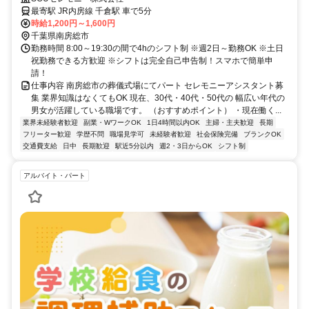
最寄駅 JR内房線 千倉駅 車で5分
時給1,200円～1,600円
千葉県南房総市
勤務時間 8:00～19:30の間で4hのシフト制 ※週2日～勤務OK ※土日
祝勤務できる方歓迎 ※シフトは完全自己申告制！スマホで簡単申
請！
仕事内容 南房総市の葬儀式場にてパート セレモニーアシスタント募
集 業界知識はなくてもOK 現在、30代・40代・50代の 幅広い年代の
男女が活躍している職場です。 （おすすめポイント） ・現在働く...
業界未経験者歓迎
副業・WワークOK
1日4時間以内OK
主婦・主夫歓迎
長期
フリーター歓迎
学歴不問
職場見学可
未経験者歓迎
社会保険完備
ブランクOK
交通費支給
日中
長期歓迎
駅近5分以内
週2・3日からOK
シフト制
アルバイト・パート