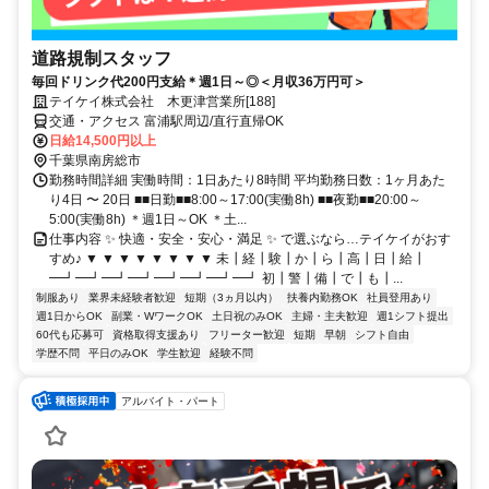
道路規制スタッフ
毎回ドリンク代200円支給＊週1日～◎＜月収36万円可＞
テイケイ株式会社 木更津営業所[188]
交通・アクセス 富浦駅周辺/直行直帰OK
日給14,500円以上
千葉県南房総市
勤務時間詳細 実働時間：1日あたり8時間 平均勤務日数：1ヶ月あた
り4日 〜 20日 ■■日勤■■8:00～17:00(実働8h) ■■夜勤■■20:00～
5:00(実働8h) ＊週1日～OK ＊土...
仕事内容 ✨ 快適・安全・安心・満足 ✨ で選ぶなら…テイケイがおす
すめ♪ ▼ ▼ ▼ ▼ ▼ ▼ ▼ ▼ 未┃経┃験┃か┃ら┃高┃日┃給┃
━┛━┛━┛━┛━┛━┛━┛━┛ 初┃警┃備┃で┃も┃...
制服あり
業界未経験者歓迎
短期（3ヵ月以内）
扶養内勤務OK
社員登用あり
週1日からOK
副業・WワークOK
土日祝のみOK
主婦・主夫歓迎
週1シフト提出
60代も応募可
資格取得支援あり
フリーター歓迎
短期
早朝
シフト自由
学歴不問
平日のみOK
学生歓迎
経験不問
アルバイト・パート