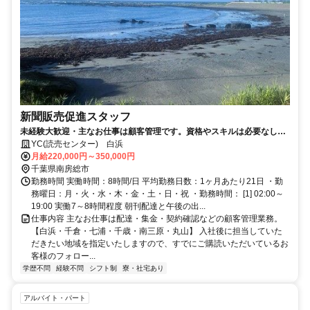
新聞販売促進スタッフ
未経験大歓迎・主なお仕事は顧客管理です。資格やスキルは必要なし。
日々の業務で月収もアップ！
YC(読売センター) 白浜
月給220,000円～350,000円
千葉県南房総市
勤務時間 実働時間：8時間/日 平均勤務日数：1ヶ月あたり21日 ・勤
務曜日：月・火・水・木・金・土・日・祝 ・勤務時間： [1] 02:00～
19:00 実働7～8時間程度 朝刊配達と午後の出...
仕事内容 主なお仕事は配達・集金・契約確認などの顧客管理業務。
【白浜・千倉・七浦・千歳・南三原・丸山】 入社後に担当していた
だきたい地域を指定いたしますので、すでにご購読いただいているお
客様のフォロー...
学歴不問
経験不問
シフト制
寮・社宅あり
アルバイト・パート