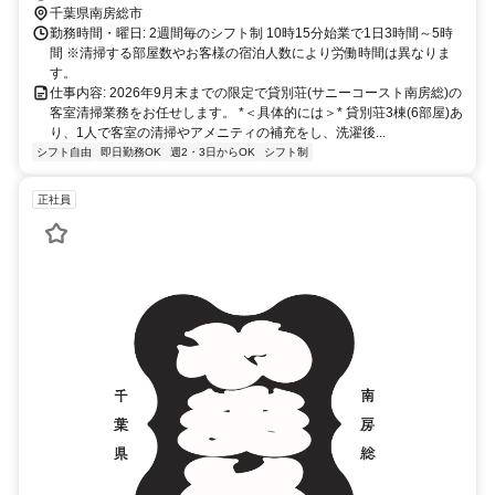
千葉県南房総市
勤務時間・曜日: 2週間毎のシフト制 10時15分始業で1日3時間～5時
間 ※清掃する部屋数やお客様の宿泊人数により労働時間は異なりま
す。
仕事内容: 2026年9月末までの限定で貸別荘(サニーコースト南房総)の
客室清掃業務をお任せします。 *＜具体的には＞* 貸別荘3棟(6部屋)あ
り、1人で客室の清掃やアメニティの補充をし、洗濯後...
シフト自由
即日勤務OK
週2・3日からOK
シフト制
正社員