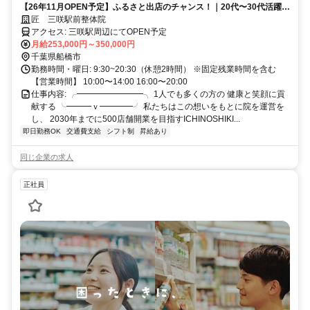
【26年11月OPEN予定】ふるさと出店のチャンス！｜20代〜30代活躍
中！｜無資格OK｜未経験から一流の治療家になれる手厚い研修サポート
匠 三咲駅前整体院
あり｜店舗拡大中で最速でキャリアアップができる！週休2日制
アクセス: 三咲駅周辺にてOPEN予定
月給253,000円～350,000円
千葉県船橋市
勤務時間・曜日: 9:30~20:30（休憩2時間） ※固定残業時間を含む
【営業時間】 10:00〜14:00 16:00〜20:00
仕事内容: ╭━━━━━━━━╮ 1人でも多くの方の 健康と笑顔に貢
献する ╰━━━ｖ━━━━╯ 私たちはこの想いをもとに院を運営を
し、 2030年までに500店舗開業を目指すICHINOSHIKI...
即日勤務OK
交通費支給
シフト制
昇給あり
同じ企業の求人
正社員