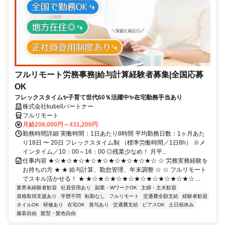
フルリモート労務事務|給与計算経験者募集|全国応募
OK
フレックスタイム✨子育て世代60％活躍中✨在宅勤務手当あり
株式会社kubellパートナー
フルリモート
月給208,000円～431,200円
勤務時間詳細 実働時間：1日あたり8時間 平均勤務日数：1ヶ月あた
り18日 〜 20日 フレックスタイム制 （標準労働時間／1日8h） ※メ
インタイム／10：00～16：00 ◎残業少なめ！ 月平...
仕事内容 ★☆★☆★☆★☆★☆★☆★☆★☆★☆ ☆ 労務実務経験を
お持ちの方 ★ ★ 給与計算、勤怠管理、年末調整 ☆ ☆ フルリモート
でスキル活かせる！ ★ ★☆★☆★☆★☆★☆★☆★☆★☆★☆ ...
業界未経験者歓迎
社員登用あり
副業・WワークOK
主婦・主夫歓迎
資格取得支援あり
学歴不問
転勤なし
フルリモート
交通費全額支給
経験者歓迎
ネイルOK
研修あり
在宅OK
賞与あり
交通費支給
ピアスOK
土日祝休み
服装自由
髪型・髪色自由