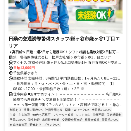
日勤の交通誘導警備スタッフ/鎌ヶ谷市鎌ヶ谷1丁目エ
リア
＜高日給＞日勤・週2日から勤務OK！シフト相談も柔軟対応♪日払可◎
未経験歓迎★
第一警備保障株式会社 松戸支社/鎌ヶ谷市鎌ヶ谷1丁目エリア
アクセス 京成松戸線 鎌ヶ谷大仏北口徒歩約1分 直行直帰OK＊交通費
全額支給＊
日給13,000円
千葉県鎌ケ谷市
勤務時間 実働時間：8時間/日 平均勤務日数：1ヶ月あたり8日～22日
・勤務曜日：月・火・水・木・金・土・日・祝 ・勤務時間： [1]
08:00～17:00 ・最低勤務日数（週）：2日 ※...
仕事内容 ■おすすめポイント ＝＝＝＝＝＝＝＝＝＝＝＝＝ 高日給×未
経験でも厚待遇★ ＼交通費も全額支給！／ ＝＝＝＝＝＝＝＝＝＝＝
＝＝ ＜第一警備で働く7つのメリット＞ ・高日給で稼げる！ ・急な...
制服あり
扶養内勤務OK
社員登用あり
副業・WワークOK
土日祝のみOK
主婦・主夫歓迎
60代も応募可
フリーター歓迎
シフト自由
学歴不問
固定時間制
平日のみOK
学生歓迎
未経験者歓迎
交通費全額支給
経験者歓迎
即日払いOK
有資格者歓迎
研修あり
ブランクOK