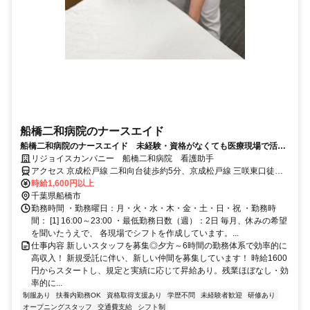
船橋二和病院のナースエイド
船橋二和病院のナースエイド 未経験・資格がなくても医療現場で活躍
できる☆2025年5月～オープニング
リジョイスカンパニー 船橋二和病院 看護助手
アクセス 京成松戸線 二和向台徒歩約5分、京成松戸線 三咲東口徒歩
約12分、京成松戸線 鎌ヶ谷大仏南口徒歩約16分
時給1,600円以上
千葉県船橋市
勤務時間 ・勤務曜日：月・火・水・木・金・土・日・祝 ・勤務時
間： [1] 16:00～23:00 ・最低勤務日数（週）：2日 毎月、休みの希望
を聞いたうえで、 各現場でシフトを作成しています。...
仕事内容 新しいスタッフを募集◎夕方～6時間の勤務体系で効率的に
高収入！ 新規受託に伴い、新しい仲間を募集しています！ 時給1600
円からスタートし、規定と実績に応じて昇給あり。残業ほぼなし・効
率的に...
制服あり
扶養内勤務OK
資格取得支援あり
学歴不問
未経験者歓迎
研修あり
オープニングスタッフ
交通費支給
シフト制