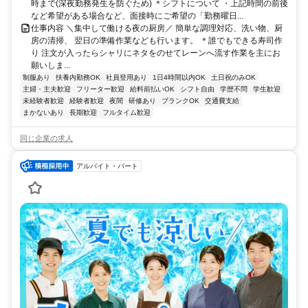
時まで(深夜勤務発生を防ぐため) ＊シフトについて ・上記時間の前後
など希望がある場合など、面接時にご希望の「勤務曜日...
仕事内容 ＼集中して働ける夜の厨房／ 簡単な調理対応、洗い物、厨
房の清掃、 翌日の準備作業なども行います。 ＊誰でもできる寿司作
り 注文が入ったらシャリにネタをのせてレーンへ流す作業を主にお
願いしま...
制服あり
扶養内勤務OK
社員登用あり
1日4時間以内OK
土日祝のみOK
主婦・主夫歓迎
フリーター歓迎
給料前払いOK
シフト自由
学歴不問
学生歓迎
未経験者歓迎
経験者歓迎
夜間
研修あり
ブランクOK
交通費支給
まかないあり
長期歓迎
フルタイム歓迎
同じ企業の求人
アルバイト・パート