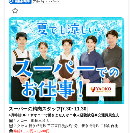
アルバイト・パート
スーパーの精肉スタッフ|7:30~11:30|
4月時給UP！ヤオコーで働きませんか？◆未経験歓迎◆交通費規定支給
◆福利厚生充実
ヤオコー 船橋三咲店
アクセス 新京成電鉄 三咲東口徒歩約1分、新京成電鉄 二和向台徒歩
約13分、新京成電鉄 滝不動出入口2徒歩約17分 新京成線 三咲駅より
時給1,350円～1,600円