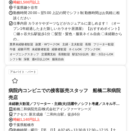
時給1,500円以上
千葉県鎌ケ谷市
勤務時間 20:00～翌5:00 上記の間でシフト制 勤務時間はお気軽に相
談ください
仕事内容 カラオケやダーツなどがカジュアルに楽しめます！ （オー
プン1年経過したまだ新しいカラオケ居酒屋） 【おすすめポイント】
〇鎌ヶ谷大仏駅徒歩1分 〇髪型・髪色・服装ネイル自由 〇未経験から
の...
業界未経験者歓迎
副業・WワークOK
主婦・主夫歓迎
長期
フリーター歓迎
午後
経験不問
未経験者歓迎
経験者歓迎
ネイルOK
ブランクOK
オープニングスタッフ
交通費支給
長期歓迎
駅近5分以内
週2・3日からOK
シフト制
深夜
週4日以上OK
服装自由
アルバイト・パート
病院内コンビニでの接客販売スタッフ 船橋二和病院
売店
未経験大歓迎／フリーター・主婦(夫)活躍中／シフト考慮／スキル不問
／ブランクOK
船橋二和病院売店/株式会社アインファーマシーズ
アクセス: 新京成線「二和向台駅」徒歩6分
時給1,140円以上
千葉県船橋市
勤務時間・曜日: 【平 日】 A 07:45～13:30 B 12:30～17:15 【土