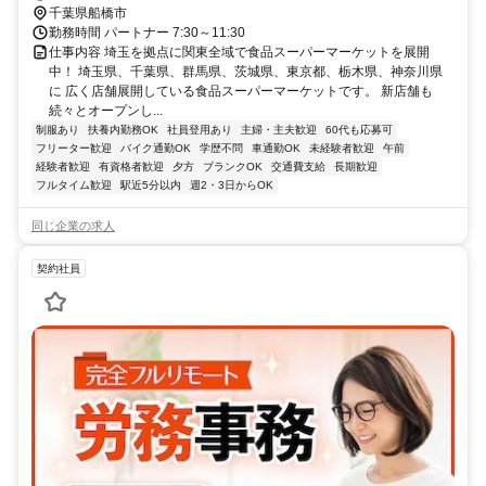
徒歩1分. 車通勤 OK バイク通勤 OK 自転車通勤 OK
千葉県船橋市
勤務時間 パートナー 7:30～11:30
仕事内容 埼玉を拠点に関東全域で食品スーパーマーケットを展開
中！ 埼玉県、千葉県、群馬県、茨城県、東京都、栃木県、神奈川県
に 広く店舗展開している食品スーパーマーケットです。 新店舗も
続々とオープンし...
制服あり
扶養内勤務OK
社員登用あり
主婦・主夫歓迎
60代も応募可
フリーター歓迎
バイク通勤OK
学歴不問
車通勤OK
未経験者歓迎
午前
経験者歓迎
有資格者歓迎
夕方
ブランクOK
交通費支給
長期歓迎
フルタイム歓迎
駅近5分以内
週2・3日からOK
同じ企業の求人
契約社員