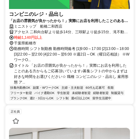
コンビニのレジ・品出し
「お店の雰囲気が良かったから！」実際にお店を利用したことのある方
からもご応募頂いています♪募集シフトの中からまずは好きな時間をお選
ミニストップ 船橋二和西店
びください☆
アクセス 二和向台駅より徒歩14分、三咲駅より徒歩15分、滝不動駅
より徒歩19分 ★その他のアクセス可能駅/鎌ケ谷大仏駅、高根公団駅
時給1,140円以上
★二和火の見下バス停より徒歩6分
千葉県船橋市
勤務時間 シフト制勤務 勤務時間備考 [1]9:00～17:00 [2]13:00～18:00
[3]22:00～翌2:00 [4]22:00～翌6:00 ※週2日～OK（曜日応相談） ※W
ワークO...
タイトル 「お店の雰囲気が良かったから！」実際にお店を利用した
ことのある方からもご応募頂いています♪募集シフトの中からまずは
好きな時間をお選びください☆ 職種 コンビニのレジ・品出し 雇用形
態 ア...
扶養内勤務OK
副業・WワークOK
主婦・主夫歓迎
60代も応募可
長期
フリーター歓迎
バイク通勤OK
学生歓迎
未経験者歓迎
経験者歓迎
制服貸与
ブランクOK
週2・3日からOK
シフト制
週4日以上OK
留学生活躍中
正社員