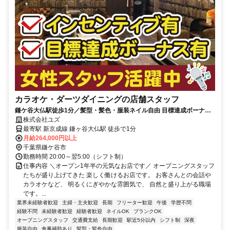
カラオケ・ダーツダイニングの店舗スタッフ
鎌ケ谷大仏駅徒歩1分／髪型・髪色・服装ネイル自由 目標達成ボーナス
有／インセンティブ有
株式会社ユズ
最寄駅 新京成線 鎌ヶ谷大仏駅 徒歩で1分
月給264,000円以上
千葉県鎌ケ谷市
勤務時間 20:00～翌5:00（シフト制）
仕事内容 ＼オープン1年半の元気なお店です／ オープニングスタッフ
たちが盛り上げてきた 楽しく働けるお店です。 お客さんとの会話や
カラオケなど、 明るくにぎやかな雰囲気で、 自然と盛り上がる職場
です。...
業界未経験者歓迎
主婦・主夫歓迎
長期
フリーター歓迎
午後
学歴不問
経験不問
未経験者歓迎
経験者歓迎
ネイルOK
ブランクOK
オープニングスタッフ
交通費支給
長期歓迎
駅近5分以内
シフト制
深夜
服装自由
食事補助あり
髪型・髪色自由