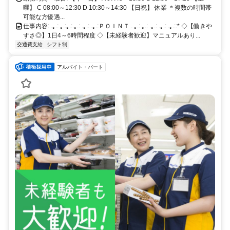
曜】 C 08:00～12:30 D 10:30～14:30 【日祝】 休業 ＊複数の時間帯
可能な方優遇...
仕事内容: .｡.: ｡.:｡.:.｡.: .｡.: .｡.:ＰＯＩＮＴ . ｡.: ｡.: .｡.: .｡.: .｡.::* ◇【働きや
すさ◎】1日4～6時間程度 ◇【未経験者歓迎】マニュアルあり...
交通費支給
シフト制
アルバイト・パート