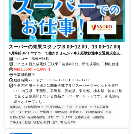
スーパーの青果スタッフ|8:00~12:00、13:00~17:00|
4月時給UP！ヤオコーで働きませんか？◆未経験歓迎◆交通費規定支給
◆福利厚生充実
ヤオコー 船橋三咲店
アクセス 新京成電鉄 三咲東口徒歩約1分、新京成電鉄 二和向台徒歩
約13分、新京成電鉄 滝不動出入口2徒歩約17分 新京成線 三咲駅より
時給1,350円～1,600円
徒歩1分. 車通勤 OK バイク通勤 OK 自転車通勤 OK
千葉県船橋市
勤務時間 パートナー 8:00～12:00 13:00～17:00
仕事内容 埼玉を拠点に関東全域で食品スーパーマーケットを展開
中！ 埼玉県、千葉県、群馬県、茨城県、東京都、栃木県、神奈川県
に 広く店舗展開している食品スーパーマーケットです。 新店舗も
続々とオープンし...
制服あり
扶養内勤務OK
社員登用あり
主婦・主夫歓迎
60代も応募可
フリーター歓迎
バイク通勤OK
学歴不問
車通勤OK
未経験者歓迎
午前
経験者歓迎
有資格者歓迎
夕方
ブランクOK
交通費支給
長期歓迎
フルタイム歓迎
駅近5分以内
週2・3日からOK