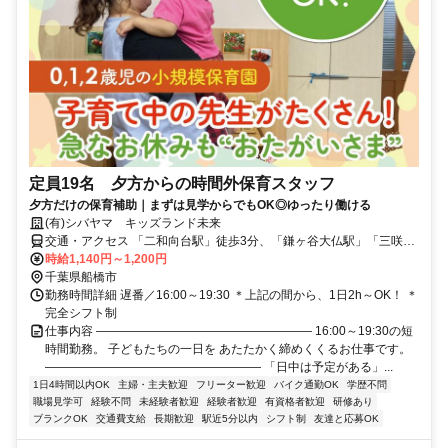
定員19名 夕方からの時間外保育スタッフ
夕方だけの保育補助｜まずは見学からでもOK◎ゆったり働ける
(有)シバヤマ キッズランド未来
交通・アクセス 「二和向台駅」徒歩3分、「鎌ヶ谷大仏駅」「三咲
駅」車で10分
時給1,140円～1,200円
千葉県船橋市
勤務時間詳細 遅番／16:00～19:30 ＊上記の間から、1日2h～OK！ ＊
完全シフト制
仕事内容 ―――――――――――――――――― 16:00～19:30の短
時間勤務。 子どもたちの一日を あたたかく締めくくるお仕事です。
―――――――――――――――――― 「日中は予定がある」...
1日4時間以内OK
主婦・主夫歓迎
フリーター歓迎
バイク通勤OK
学歴不問
職場見学可
経験不問
未経験者歓迎
経験者歓迎
有資格者歓迎
研修あり
ブランクOK
交通費支給
長期歓迎
駅近5分以内
シフト制
友達と応募OK