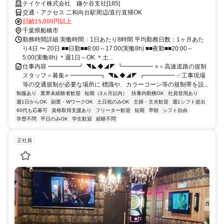
テイケイ株式会社 鎌ケ谷支社[185]
交通・アクセス 二和向台駅周辺/直行直帰OK
日給15,000円以上
千葉県船橋市
勤務時間詳細 実働時間：1日あたり8時間 平均勤務日数：1ヶ月あた
り4日 〜 20日 ■■日勤■■8:00～17:00(実働8h) ■■夜勤■■20:00～
5:00(実働8h) ＊週1日～OK ＊土...
仕事内容 ━━━━━┛ ◥◣◆◢◤ ┗━━━━━ ⭐＜高速道路の規制
スタッフ＞募集⭐ ━━━━━┓ ◥◣◆◢◤ ┏━━━━━ ✅工事現場
等の交通規制が必要な場所に 標識や、カラーコーン等の規制帯を設...
制服あり
業界未経験者歓迎
短期（3ヵ月以内）
扶養内勤務OK
社員登用あり
週1日からOK
副業・WワークOK
土日祝のみOK
主婦・主夫歓迎
週1シフト提出
60代も応募可
資格取得支援あり
フリーター歓迎
短期
早朝
シフト自由
学歴不問
平日のみOK
学生歓迎
経験不問
正社員