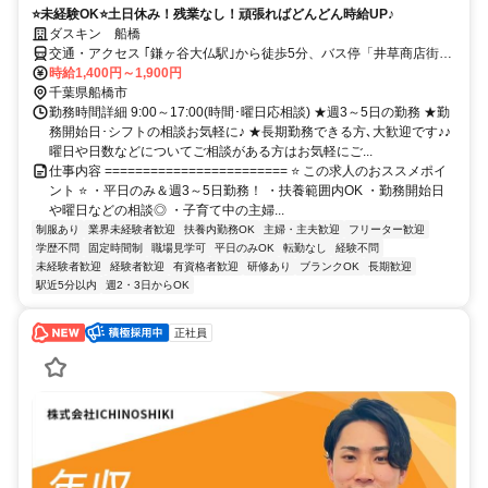
⭐未経験OK⭐土日休み！残業なし！頑張ればどんどん時給UP♪
ダスキン 船橋
交通・アクセス ｢鎌ヶ谷大仏駅｣から徒歩5分、バス停「井草商店街入
口｣下車スグ
時給1,400円～1,900円
千葉県船橋市
勤務時間詳細 9:00～17:00(時間･曜日応相談) ★週3～5日の勤務 ★勤
務開始日･シフトの相談お気軽に♪ ★長期勤務できる方､大歓迎です♪♪
曜日や日数などについてご相談がある方はお気軽にご...
仕事内容 ======================== ⭐ この求人のおススメポイ
ント ⭐ ・平日のみ＆週3～5日勤務！ ・扶養範囲内OK ・勤務開始日
や曜日などの相談◎ ・子育て中の主婦...
制服あり
業界未経験者歓迎
扶養内勤務OK
主婦・主夫歓迎
フリーター歓迎
学歴不問
固定時間制
職場見学可
平日のみOK
転勤なし
経験不問
未経験者歓迎
経験者歓迎
有資格者歓迎
研修あり
ブランクOK
長期歓迎
駅近5分以内
週2・3日からOK
正社員