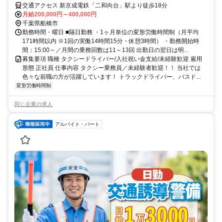
交通アクセス 新京成電鉄「二和向台」駅より徒歩18分
月給200,000円～400,000円
千葉県船橋市
勤務時間・曜日 ■隔日勤務 ・1ヶ月単位の変形労働時間制（月平均
171時間以内 ※1回の実働14時間15分・休憩3時間） ・勤務開始時
間：15:00～／月間の乗務回数は11～13回 出勤日の翌日は明...
募集要項 職種 タクシードライバー/入社祝い金支給/未経験歓迎 雇用
形態 正社員 仕事内容 タクシー乗務員／未経験者歓迎！！ 当社では
色々な前職の方が活躍しています！ トラックドライバー、バスド...
変形労働時間制
同じ企業の求人
アルバイト・パート