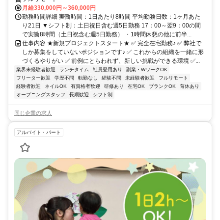
月給330,000円～360,000円
勤務時間詳細 実働時間：1日あたり8時間 平均勤務日数：1ヶ月あた
り21日 ▼シフト制：土日祝日含む週5日勤務 17：00～翌9：00の間
で実働8時間（土日祝含む週5日勤務） ・1時間休憩の他に前半...
仕事内容 ★新規プロジェクトスタート★ ✅ 完全在宅勤務♪ ✅ 弊社で
しか募集をしていないポジションです♪ ✅ これからの組織を一緒に形
づくるやりがい ✅ 前例にとらわれず、新しい挑戦ができる環境 ✅...
業界未経験者歓迎
ランチタイム
社員登用あり
副業・WワークOK
フリーター歓迎
学歴不問
転勤なし
経験不問
未経験者歓迎
フルリモート
経験者歓迎
ネイルOK
有資格者歓迎
研修あり
在宅OK
ブランクOK
育休あり
オープニングスタッフ
長期歓迎
シフト制
同じ企業の求人
アルバイト・パート