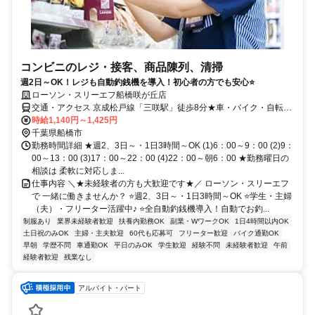
コンビニのレジ・接客、商品陳列、清掃
週2日～OK！レジも自動釣銭機を導入！初心者の方でも安心⭐
ローソン・スリーエフ船橋咲が丘店
交通・アクセス 京成松戸線「三咲駅」徒歩8分★車・バイク・自転車
通勤OK
時給1,140円～1,425円
千葉県船橋市
勤務時間詳細 ★週2、3日～・1日3時間～OK (1)6：00～9：00 (2)9：
00～13：00 (3)17：00～22：00 (4)22：00～朝6：00 ★勤務曜日の
相談は 柔軟に対応しま...
仕事内容 ＼★未経験者の方も大歓迎です★／ ローソン・スリーエフ
で 一緒に働きませんか？ ⭐週2、3日～・1日3時間～OK ⭐学生・主婦
（夫）・フリーター活躍中♪ ⭐全自動釣銭機導入！自動でお釣...
制服あり
業界未経験者歓迎
扶養内勤務OK
副業・WワークOK
1日4時間以内OK
土日祝のみOK
主婦・主夫歓迎
60代も応募可
フリーター歓迎
バイク通勤OK
早朝
学歴不問
車通勤OK
平日のみOK
学生歓迎
経験不問
未経験者歓迎
午前
経験者歓迎
残業なし
アルバイト・パート