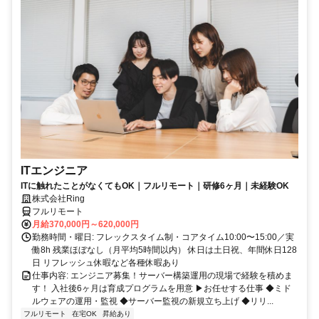
ITエンジニア
ITに触れたことがなくてもOK｜フルリモート｜研修6ヶ月｜未経験OK
株式会社Ring
フルリモート
月給370,000円～620,000円
勤務時間・曜日: フレックスタイム制・コアタイム10:00〜15:00／実
働8h 残業ほぼなし（月平均5時間以内） 休日は土日祝、年間休日128
日 リフレッシュ休暇など各種休暇あり
仕事内容: エンジニア募集！サーバー構築運用の現場で経験を積めま
す！ 入社後6ヶ月は育成プログラムを用意 ▶お任せする仕事 ◆ミド
ルウェアの運用・監視 ◆サーバー監視の新規立ち上げ ◆リリ...
フルリモート
在宅OK
昇給あり