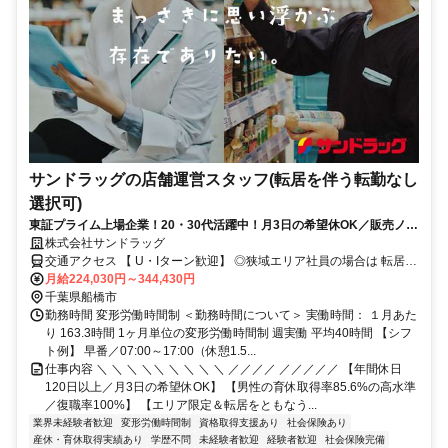
サンドラッグの店舗運営スタッフ(転居を伴う転勤なし
選択可)
東証プライム上場企業！20・30代活躍中！月3日の希望休OK／販売ノル
マなし／年収例32歳SV816万円／販促企画～商品管理など店舗運営がメ
株式会社サンドラッグ
インの仕事
交通アクセス 【 U・Iターン歓迎】 ◎狭域エリア社員の場合は 転居を
伴う転勤はありません。 ◎マイカー通勤OK
月給224,030円～344,430円
千葉県船橋市
勤務時間 変形労働時間制 ＜勤務時間について＞ 実働時間： １月あた
り 163.3時間 1ヶ月単位の変形労働時間制 週実働 平均40時間 【シフ
ト例】 早番／07:00～17:00（休憩1.5...
仕事内容 ＼ ＼ ＼ ＼＼ ＼ ＼ ＼ ＼ ／／／／ ／／／／／ 【年間休日
120日以上／月3日の希望休OK】 【男性の育休取得率85.6%の高水準
／復職率100%】 【エリア限定＆転居をともなう...
業界未経験者歓迎
変形労働時間制
資格取得支援あり
社会保険あり
産休・育休取得実績あり
学歴不問
未経験者歓迎
経験者歓迎
社会保険完備