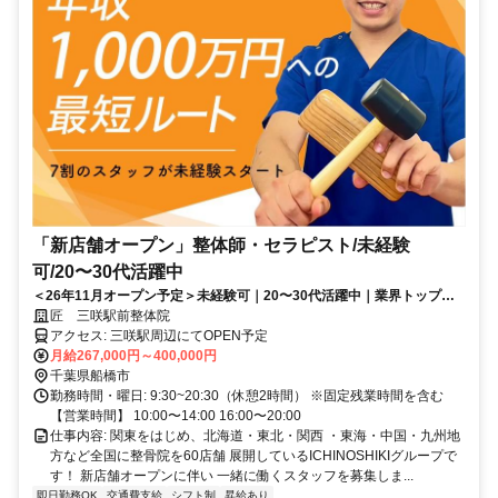
「新店舗オープン」整体師・セラピスト/未経験
可/20〜30代活躍中
＜26年11月オープン予定＞未経験可｜20〜30代活躍中｜業界トップレ
ベルの給与水準｜初回ボーナス80万円・賞与500万円の支給実績あり
匠 三咲駅前整体院
アクセス: 三咲駅周辺にてOPEN予定
月給267,000円～400,000円
千葉県船橋市
勤務時間・曜日: 9:30~20:30（休憩2時間） ※固定残業時間を含む
【営業時間】 10:00〜14:00 16:00〜20:00
仕事内容: 関東をはじめ、北海道・東北・関西 ・東海・中国・九州地
方など全国に整骨院を60店舗 展開しているICHINOSHIKIグループで
す！ 新店舗オープンに伴い 一緒に働くスタッフを募集しま...
即日勤務OK
交通費支給
シフト制
昇給あり