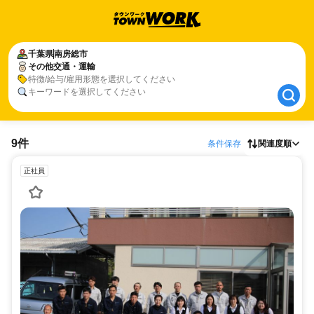
千葉県
千葉県
南房総市
南房総市
その他交通・運輸
その他交通・運輸
特徴/給与/雇用形態を選択してください
キーワードを選択してください
9件
条件保存
関連度順
正社員