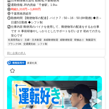
顔』をつなぐお仕事してみませんか？
日本郵便株式会社 勤務地;千倉郵便局
通勤情報 JR内房線「千倉駅」1.9㎞
時給1,310円～1,800円
千葉県南房総市
勤務時間 【郵便物等の配達】バイク 7：50～16：50 (8H勤務) ◆月～
日週5日勤務 ◆シフト制
仕事内容 郵便局のバイクを使用して、郵便物等の配達をするお仕事
です ※ 事前研修やしっかりとしたサポートを行います 初めての方も
安心です
社員登用あり
主婦・主夫歓迎
未経験者歓迎
経験者歓迎
研修あり
制服貸与
ブランクOK
交通費支給
シフト制
同じ企業の求人
派遣社員