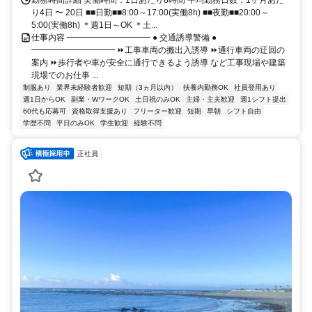
り4日 〜 20日 ■■日勤■■8:00～17:00(実働8h) ■■夜勤■■20:00～
5:00(実働8h) ＊週1日～OK ＊土...
仕事内容 ━━━━━━━━━━ ● 交通誘導警備 ●
━━━━━━━━━━ ⏩工事車両の搬出入誘導 ⏩通行車両の迂回の
案内 ⏩歩行者や車が安全に通行できるよう誘導 など工事現場や建築
現場でのお仕事 ...
制服あり
業界未経験者歓迎
短期（3ヵ月以内）
扶養内勤務OK
社員登用あり
週1日からOK
副業・WワークOK
土日祝のみOK
主婦・主夫歓迎
週1シフト提出
60代も応募可
資格取得支援あり
フリーター歓迎
短期
早朝
シフト自由
学歴不問
平日のみOK
学生歓迎
経験不問
正社員