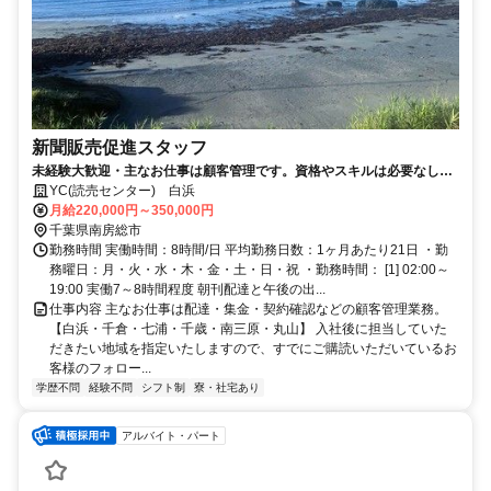
新聞販売促進スタッフ
未経験大歓迎・主なお仕事は顧客管理です。資格やスキルは必要なし。
日々の業務で月収もアップ！
YC(読売センター) 白浜
月給220,000円～350,000円
千葉県南房総市
勤務時間 実働時間：8時間/日 平均勤務日数：1ヶ月あたり21日 ・勤
務曜日：月・火・水・木・金・土・日・祝 ・勤務時間： [1] 02:00～
19:00 実働7～8時間程度 朝刊配達と午後の出...
仕事内容 主なお仕事は配達・集金・契約確認などの顧客管理業務。
【白浜・千倉・七浦・千歳・南三原・丸山】 入社後に担当していた
だきたい地域を指定いたしますので、すでにご購読いただいているお
客様のフォロー...
学歴不問
経験不問
シフト制
寮・社宅あり
アルバイト・パート