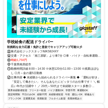
学校給食の配送ドライバー
初挑戦を全力応援！免許と意欲でキャリアアップ可能☆彡
株式会社ジックスタッフ/tdKS824XY
交通・アクセス 「南三原駅」より車7分 ◎車・バイク・自転車通勤可
能
時給1,750円
千葉県南房総市
勤務時間詳細 8:00～14:30 ※休憩120分/11:00～13:00 ※残業ほぼな
し ◎月～金の週5日勤務
仕事内容 ◆ 未経験から始められるドライバー募集 ◆ 「運転が好き」
「安定して働きたい」 そんなあなたにピッタリのお仕事です！ ＼ 幅
広い年代が活躍中！ ／ 20代～50代まで未経験スタート多数◎ ...
業界未経験者歓迎
フリーター歓迎
バイク通勤OK
学歴不問
車通勤OK
固定時間制
平日のみOK
経験不問
未経験者歓迎
午前
週払いOK
研修あり
ブランクOK
交通費支給
長期歓迎
フルタイム歓迎
長期休暇あり