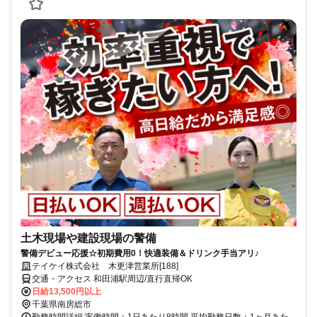
土木現場や建設現場の警備
警備デビュー応援☆初期費用0！快適装備＆ドリンク手当アリ♪
テイケイ株式会社 木更津営業所[188]
交通・アクセス 和田浦駅周辺/直行直帰OK
日給13,500円以上
千葉県南房総市
勤務時間詳細 実働時間：1日あたり8時間 平均勤務日数：1ヶ月あた