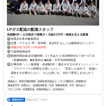
LPガス配送の配達スタッフ
未経験OK！土日祝休で残業少！月給23万円～地域を支える配達
有限会社青木酸素商店
交通・アクセス JR「岩井駅」徒歩8分 もしくは鋸南富山インターチ
ェンジより車5分
月給230,732円～576,829円
千葉県南房総市
勤務時間詳細 総労働時間：1ヶ月あたり162時間40分 7:45〜17:15
（実働8時間） ■休憩90分 ■残業：月平均5時間程度
仕事内容 ＼＼✨無資格・未経験OK！ 働きやすさのポイント✨／／ ー
「プライベートの時間を大切にしたい」 「安定した会社で、 地域に
貢献する仕事がしたい」 そんな想いを、当社で実現しませんか？
ー...
制服あり
変形労働時間制
資格取得支援あり
バイク通勤OK
車通勤OK
職場見学可
転勤なし
未経験者歓迎
午前
経験者歓迎
夕方
賞与あり
ブランクOK
交通費支給
長期休暇あり
土日祝休み
アルバイト・パート