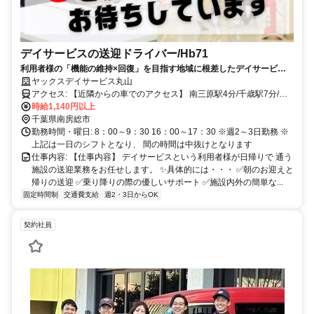
デイサービスの送迎ドライバー/Hb71
利用者様の「機能の維持×回復」を目指す地域に根差したデイサービス✨
週2～3日 ✨未経験も大歓迎 ✨土曜・祝日手当50円 ✨髪型・髪色自
ヤックスデイサービス丸山
由♪
アクセス: 【近隣からの車でのアクセス】 南三原駅4分/千歳駅7分/千
倉駅11分 ※車通勤可
時給1,140円以上
千葉県南房総市
勤務時間・曜日: 8：00～9：30 16：00～17：30 ※週2～3日勤務 ※
上記は一日のシフトとなり、 間の時間は中抜けとなります
仕事内容: 【仕事内容】 デイサービスという利用者様が日帰りで 通う
施設の送迎業務をお任せします。 ✨具体的には・・・ ✅朝のお迎えと
帰りの送迎 ✅乗り降りの際の優しいサポート ✅施設内外の簡単な...
固定時間制
交通費支給
週2・3日からOK
契約社員