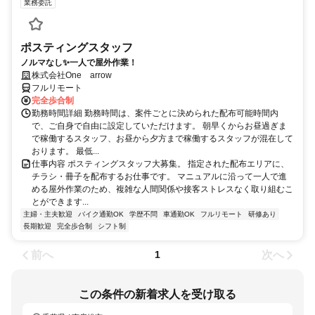
業務委託
ポスティングスタッフ
ノルマなし✨一人で屋外作業！
株式会社One arrow
フルリモート
完全歩合制
勤務時間詳細 勤務時間は、案件ごとに決められた配布可能時間内
で、ご自身で自由に設定していただけます。 朝早くからお昼過ぎま
で稼働するスタッフ、お昼から夕方まで稼働するスタッフが混在して
おります。 最低...
仕事内容 ポスティングスタッフ大募集。 指定された配布エリアに、
チラシ・冊子を配布するお仕事です。 マニュアルに沿って一人で進
める屋外作業のため、複雑な人間関係や接客ストレスなく取り組むこ
とができます...
主婦・主夫歓迎
バイク通勤OK
学歴不問
車通勤OK
フルリモート
研修あり
長期歓迎
完全歩合制
シフト制
前へ
次へ
1
この条件の新着求人を受け取る