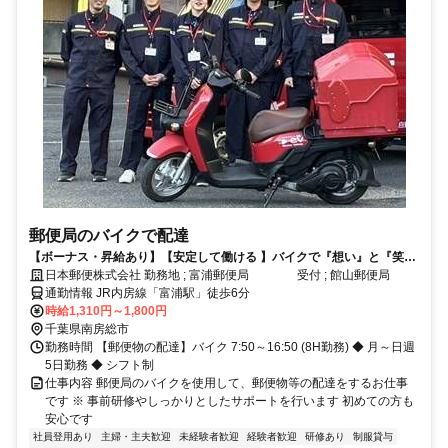
郵便局のバイクで配達
【ボーナス・昇給あり】【安定して働ける 】バイクで『想い』と『笑
顔』をつなぐお仕事してみませんか？
日本郵便株式会社 勤務地 ; 富浦郵便局 受付 ; 館山郵便局
通勤情報 JR内房線「富浦駅」徒歩6分
時給1,310円～1,800円
千葉県南房総市
勤務時間 【郵便物の配達】バイク 7:50～16:50 (8H勤務) ◆ 月～日週
5日勤務 ◆ シフト制
仕事内容 郵便局のバイクを使用して、郵便物等の配達をするお仕事
です ※ 事前研修やしっかりとしたサポートを行います 初めての方も
安心です
社員登用あり
主婦・主夫歓迎
未経験者歓迎
経験者歓迎
研修あり
制服貸与