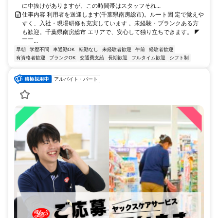
に中抜けがありますが、この時間帯はスタッフそれ...
仕事内容 利用者を送迎します(千葉県南房総市)。ルート固 定で覚えや
すく、入社・現場研修も充実しています 。未経験・ブランクある方
も歓迎。千葉県南房総市 エリアで、安心して独り立ちできます。 ◤
￣￣...
早朝
学歴不問
車通勤OK
転勤なし
未経験者歓迎
午前
経験者歓迎
有資格者歓迎
ブランクOK
交通費支給
長期歓迎
フルタイム歓迎
シフト制
アルバイト・パート