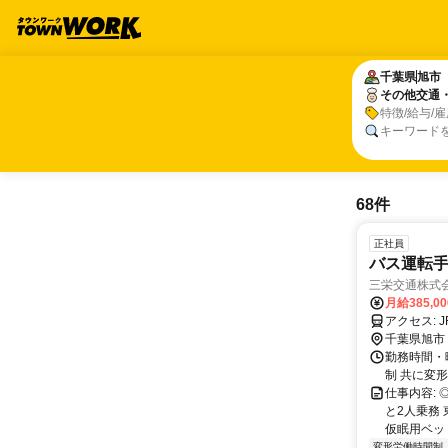
千葉県
千葉県
旭市
旭市
その他交通
その他交通
特徴/給与/
キーワード
68件
正社員
バス運転
三栄交通株式
月給385,0
ア
千葉県旭市
勤務時間・
制 共に変
仕事内容:
と2人乗務
仮眠用ベッ
変形労働時間制