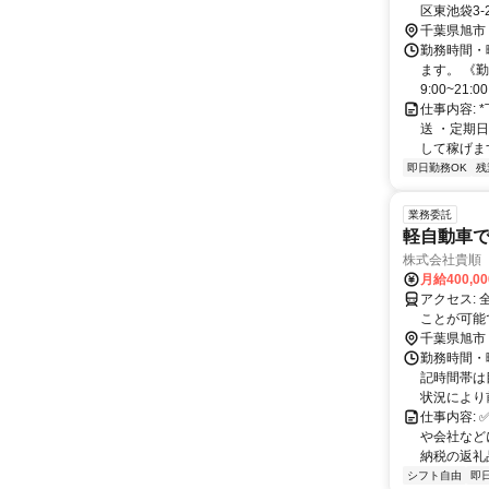
区東池袋3-22
千葉県旭市
勤務時間・
ます。 《
9:00~21:
仕事内容:
送 ・定期
して稼げます
即日勤務OK
残
業務委託
軽自動車
株式会社貴順
月給400,00
アクセス: 全国各地に支店がありますので、 お住まいの近くや、好きな場所で働く
ことが可能です。 
レンタル車
千葉県旭市
勤務時間・
記時間帯は
状況により前
仕事内容:
や会社など
納税の返礼品
シフト自由
即