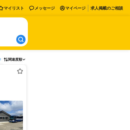
マイリスト
メッセージ
マイページ
求人掲載のご相談
存
関連度順