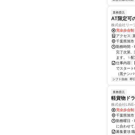
業務委託
AT限定可
株式会社リー
完全歩合制
ア
千葉県旭市
勤務時間・曜
完了次第、
ます。 ✨配
仕事内容:
でスタート
（黒ナンバ
シフト自由
即
業務委託
軽貨物ド
株式会社LINE-
完全歩合制
千葉県旭市
勤務曜日・時
に合わせて
募集要項 