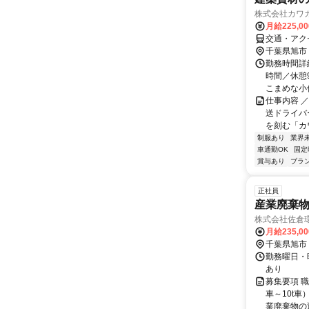
株式会社カワ
月給225,0
交通・アク
千葉県旭市
勤務時間詳細
時間／休憩
こまめな小休
仕事内容 
送ドライバ
を刻む「カワ
制服あり
業界
車通勤OK
固定
賞与あり
ブラ
正社員
産業廃棄
株式会社佐倉
月給235,0
千葉県旭市
勤務曜日・時
あり
募集要項 職
車～10t
業廃棄物の