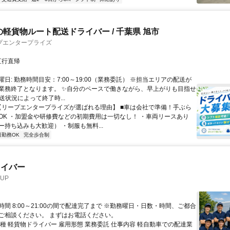
の軽貨物ルート配送ドライバー / 千葉県 旭市
プエンタープライズ
クセス: 直行直帰
日: 勤務時間目安：7:00～19:00（業務委託） ※担当エリアの配送が
業務終了となります。 ✨自分のペースで働きながら、早上がりも目指せ
送状況によって終了時...
 【リープエンタープライズが選ばれる理由】 ■車は会社で準備！手ぶら
OK ・加盟金や研修費などの初期費用は一切なし！ ・車両リースあり
ー持ち込みも大歓迎） ・制服も無料...
日勤務OK
完全歩合制
ライバー
UP
間 8:00～21:00の間で配達完了まで ※勤務曜日・日数・時間、ご都合
ご相談ください。 まずはお電話ください。
職種 軽貨物ドライバー 雇用形態 業務委託 仕事内容 軽自動車での配達業