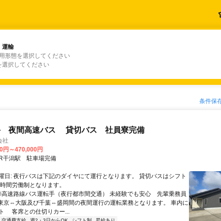
・運輸
・運輸
雇用形態を選択してください
を選択してください
条件保
手 夜間高速バス 貸切バス 社員寮完備
会社
00円～470,000円
クセス: JR干潟駅 駐車場完備
曜日: 夜行バスは下記のダイヤにて運行となります。 貸切バスはシフト
形時間労働制となります。
 ◎高速路線バス運転手（夜行都市間交通） 未経験でも安心 先輩乗務員
 東京⇔大阪及び千葉⇔盛岡間の夜間運行の運転業務となります。 車内に
ト 客席との仕切りカー...
交通費支給
週2・3日からOK
シフト制
昇給あり