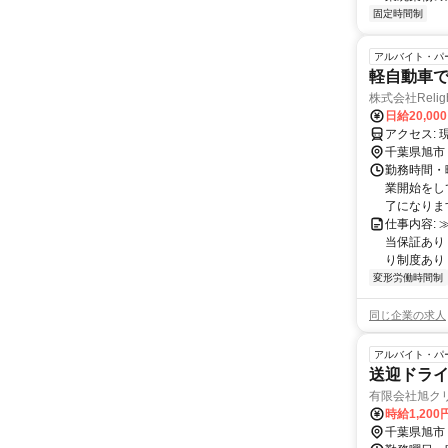
固定時間制
アルバイト・パ
軽自動車
株式会社Relig
日給20,00
ア
千葉県旭市
勤務時間・曜
業開始をして
了になります
仕事内容:
当保証あり
り制度あり！
変形労働時間制
同じ企業の求人
アルバイト・パ
送迎ドライ
有限会社旭ク
時給1,20
千葉県旭市