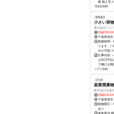
務 個人宅
完全歩合制
業務委託
小さい荷
株式会社ワイ
月給350,0
千葉県旭市
勤務時間・曜日
ります。)
分が可能 ※日
仕事内容: 
は50万円以
で働ける職場環
シフト自由
正社員
産業廃棄
株式会社佐倉
月給235,0
千葉県旭市
勤務曜日・時
あり
募集要項 職