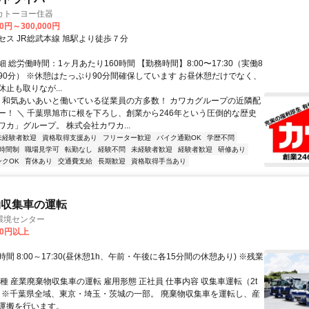
カトーヨー住器
00円～300,000円
セス JR総武本線 旭駅より徒歩７分
 総労働時間：1ヶ月あたり160時間 【勤務時間】8:00〜17:30（実働8
90分） ※休憩はたっぷり90分間確保しています お昼休憩だけでなく、
止も取りなが...
／ 和気あいあいと働いている従業員の方多数！ カワカグループの近隣配
ー！ ＼ 千葉県旭市に根を下ろし、創業から246年という圧倒的な歴史
カ」グループ。 株式会社カワカ...
未経験者歓迎
資格取得支援あり
フリーター歓迎
バイク通勤OK
学歴不問
時間制
職場見学可
転勤なし
経験不問
未経験者歓迎
経験者歓迎
研修あり
ンクOK
育休あり
交通費支給
長期歓迎
資格取得手当あり
物収集車の運転
環境センター
00円以上
間 8:00～17:30(昼休憩1h、午前・午後に各15分間の休憩あり) ※残業
種 産業廃棄物収集車の運転 雇用形態 正社員 仕事内容 収集車運転（2t
車）※千葉県全域、東京・埼玉・茨城の一部。 廃棄物収集車を運転し、産
運搬を行います。