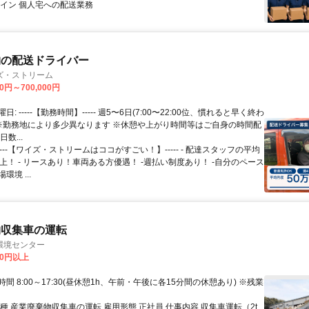
メイン 個人宅への配送業務
物の配送ドライバー
ズ・ストリーム
00円～700,000円
: -----【勤務時間】----- 週5〜6日(7:00〜22:00位、慣れると早く終わ
 ※勤務地により多少異なります ※休憩や上がり時間等はご自身の時間配
数...
-----【ワイズ・ストリームはココがすごい！】----- - 配達スタッフの平均
上！ - リースあり！車両ある方優遇！ -週払い制度あり！ -自分のペース
境 ...
物収集車の運転
環境センター
00円以上
間 8:00～17:30(昼休憩1h、午前・午後に各15分間の休憩あり) ※残業
種 産業廃棄物収集車の運転 雇用形態 正社員 仕事内容 収集車運転（2t