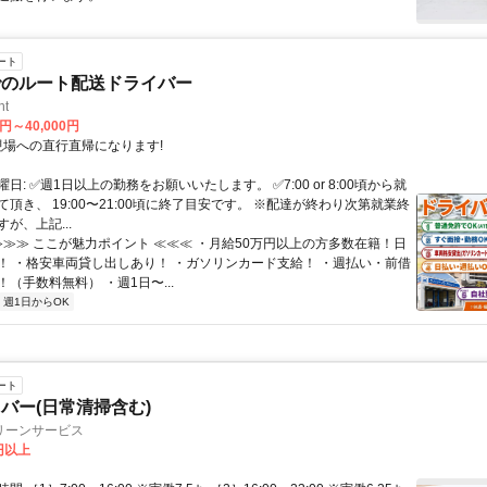
ート
でのルート配送ドライバー
ht
0円～40,000円
クセス: 現場への直行直帰になります!
日: ✅週1日以上の勤務をお願いいたします。 ✅7:00 or 8:00頃から就
頂き、 19:00〜21:00頃に終了目安です。 ※配達が終わり次第就業終
が、上記...
 ≫≫≫ ここが魅力ポイント ≪≪≪ ・月給50万円以上の方多数在籍！日
！ ・格安車両貸し出しあり！ ・ガソリンカード支給！ ・週払い・前借
（手数料無料） ・週1日〜...
週1日からOK
ート
バー(日常清掃含む)
リーンサービス
0円以上