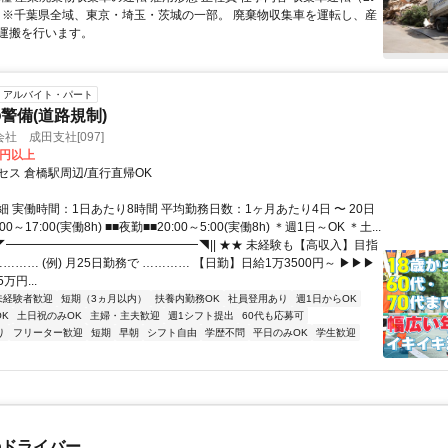
車）※千葉県全域、東京・埼玉・茨城の一部。 廃棄物収集車を運転し、産
運搬を行います。
アルバイト・パート
警備(道路規制)
社 成田支社[097]
0円以上
セス 倉橋駅周辺/直行直帰OK
 実働時間：1日あたり8時間 平均勤務日数：1ヶ月あたり4日 〜 20日
00～17:00(実働8h) ■■夜勤■■20:00～5:00(実働8h) ＊週1日～OK ＊土...
|◤━━━━━━━━━━━━━━━━◥|| ★★ 未経験も【高収入】目指
………… (例) 月25日勤務で ………… 【日勤】日給1万3500円～ ▶▶▶
万円...
未経験者歓迎
短期（3ヵ月以内）
扶養内勤務OK
社員登用あり
週1日からOK
K
土日祝のみOK
主婦・主夫歓迎
週1シフト提出
60代も応募可
り
フリーター歓迎
短期
早朝
シフト自由
学歴不問
平日のみOK
学生歓迎
のドライバー