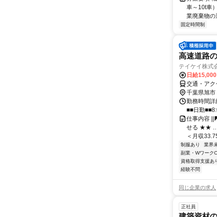
車～10t
業廃棄物の
固定時間制
高速道路の
テイケイ株式会
日給15,00
交通・アク
千葉県旭市
勤務時間詳細
■■日勤■■8:
仕事内容 |
せる ★★ 
＜月収33.75
制服あり
業界
副業・WワークO
資格取得支援あ
経験不問
同じ企業の求人
正社員
建築資材