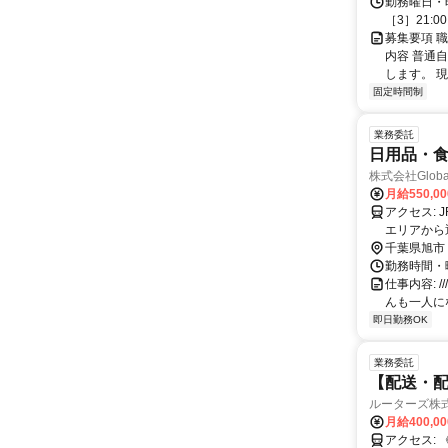
勤務曜日・時間
［3］21:
募集要項 職
内容 普通
します。 現
固定時間制
業務委託
日用品・
株式会社Global
月給550,0
アクセス: JR「猿田駅」より車で23分 ※旭市、銚子市、匝瑳市、香取市などの近隣
エリアから
活躍中！ 
千葉県旭市
勤務時間・曜日
仕事内容: ///
んも一人に
即日勤務OK
業務委託
【配送・
ルーターズ株
月給400,0
アクセス: 《面接地》 ※オンライン面接、出張面接も可能です！ 住所：東京都豊島