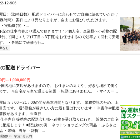
-12-906
曜日: 《勤務日数》 配送ドライバーに合わせてご自由に決めていただけ
勤務時間》 案件により異なりますが、自由にお選びいただけます。 ・
00 ・実動8時間 ・...
 *下記の仕事内容より選んで頂きます！* ✅個人宅、企業様へ小荷物の配
日時にて同じエリア(1丁目～3丁目)をお任せするので効率よく回れて安定
。 ・各地にて研修も行...
業なし
での配送ドライバー
0円～1,000,000円
※自宅から車で通える範囲 ・転勤はありません。 ・マイカーか
両での直行直帰 ・車通勤可
曜日: 8：00～21：00の間が基本時間となります。 業務委託のため、上
目安です。 週5勤務が稼ぎたい方に最も選ばれています！ ※案件や配達
後があります。 ※直行...
 ✅️仕事内容 提携先の配送会社様へ荷物を受け取りに行き、 近隣のご自宅
に配送します！ ■配送物の例 ・ネットショッピングの商品 ・ふるさと
 ・果物、野菜 ・雑貨 ...
日勤務OK
駅近5分以内