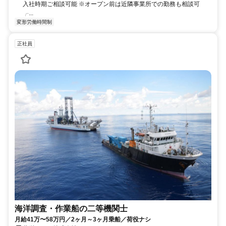
入社時期ご相談可能 ※オープン前は近隣事業所での勤務も相談可
╭...
変形労働時間制
正社員
海洋調査・作業船の二等機関士
月給41万〜58万円／2ヶ月～3ヶ月乗船／荷役ナシ