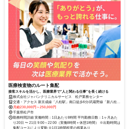
医療検査物のルート集配
接客スキルを活かし、医療業界で"人と関わる仕事"を長く続ける
株式会社ジャパンクリニカルサービス 松戸業務センター
交通・アクセス 新京成線「八柱駅」南口徒歩6分/武蔵野線「新八柱
駅」徒歩6分
月給230,000円～250,000円
千葉県松戸市
勤務時間詳細 実働時間：1日あたり8時間 平均勤務日数：1ヶ月あた
り20日 〜 21日 9:00～22:00（実働8時間＋休憩1時間） ※出勤時間は
集配コースにより変動 ※1日1時間程度の残業あり