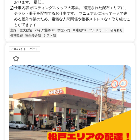
おります。 最低...
仕事内容 ポスティングスタッフ大募集。 指定された配布エリアに、
チラシ・冊子を配布するお仕事です。 マニュアルに沿って一人で進
める屋外作業のため、複雑な人間関係や接客ストレスなく取り組むこ
とができます...
主婦・主夫歓迎
バイク通勤OK
学歴不問
車通勤OK
フルリモート
研修あり
長期歓迎
完全歩合制
シフト制
アルバイト・パート