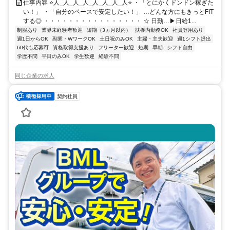
仕事内容 ⭐人_人_人_人_人_人_人_人⭐ ・「とにかくドンドン稼ぎた
い！」 ・「自分のペースで安定したい！」 …どんな方にもきっとFIT
する◎ ・・・・・・・・・・・・・・・・ ☆ 日勤…▶日給1...
制服あり
業界未経験者歓迎
短期（3ヵ月以内）
扶養内勤務OK
社員登用あり
週1日からOK
副業・WワークOK
土日祝のみOK
主婦・主夫歓迎
週1シフト提出
60代も応募可
資格取得支援あり
フリーター歓迎
短期
早朝
シフト自由
学歴不問
平日のみOK
学生歓迎
経験不問
同じ企業の求人
契約社員