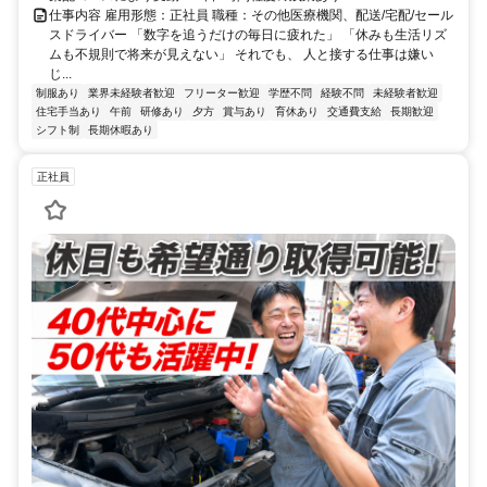
仕事内容 雇用形態：正社員 職種：その他医療機関、配送/宅配/セール
スドライバー 「数字を追うだけの毎日に疲れた」 「休みも生活リズ
ムも不規則で将来が見えない」 それでも、 人と接する仕事は嫌い
じ...
制服あり
業界未経験者歓迎
フリーター歓迎
学歴不問
経験不問
未経験者歓迎
住宅手当あり
午前
研修あり
夕方
賞与あり
育休あり
交通費支給
長期歓迎
シフト制
長期休暇あり
正社員