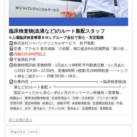
臨床検査物(血液など)のルート集配スタッフ
✨上場臨床検査事業ＢＭＬグループ会社で安心・安定勤務
株式会社ジャパンクリニカルサービス 松戸集配
交通・アクセス 新京成線「八柱駅」南口徒歩6分/武蔵野線「新八柱
駅」徒歩6分
月給215,000円以上
千葉県松戸市
勤務時間詳細 実働時間：1日あたり8時間 平均勤務日数：1ヶ月あた
り20日 ⏰9:00～22:00内、実働8時間 ⭐残業/月20時間程度 ┉┉⭐ シフ
ト例をご紹介⭐┉┉ 月曜 09:00～18:0...
仕事内容 ┏━━━━━━━━━━━━━━━━━┓ ⭐ 臨床検査物(血
液など)のルート集配 ⭐ ┗━━━━━━━━━━━━━━━━━┛ ✅
固定ルートだから安心 ✅約1ヶ月のマンツーマン研修有 ✅異業種...
制服あり
業界未経験者歓迎
社員登用あり
主婦・主夫歓迎
フリーター歓迎
学歴不問
固定時間制
転勤なし
経験不問
未経験者歓迎
交通費全額支給
午前
研修あり
夕方
賞与あり
ブランクOK
育休あり
交通費支給
長期歓迎
同じ企業の求人
アルバイト・パート