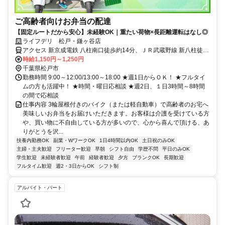
ご高齢者向けお弁当の配達
【固定ルートだから安心】未経験OK｜重たい荷物×長距離運転はなし◎
ライフデリ 松戸・鎌ヶ谷店
アクセス 新京成電鉄 八柱南口徒歩約14分、ＪＲ武蔵野線 新八柱徒歩
約14分、新京成電鉄 みのり台南口徒歩約21分 新八柱駅より徒歩12分
時給1,150円～1,250円
千葉県松戸市
勤務時間 9:00～12:00/13:00～18:00 ★週1日からＯＫ！ ★フルタイ
ムの方も活躍中！ ★時間・曜日応相談 ★週2日、１日3時間～8時間
の間で応相談
仕事内容 3輪屋根付きのバイク（または軽自動車）で高齢者のお宅へ
美味しいお弁当をお届けいただきます。お客様は介護を受けている方
や、買い物に不自由している方が多いので、心から喜んで頂ける、あ
りがとうを沢...
扶養内勤務OK
副業・WワークOK
1日4時間以内OK
土日祝のみOK
主婦・主夫歓迎
フリーター歓迎
早朝
シフト自由
学歴不問
平日のみOK
学生歓迎
未経験者歓迎
午前
経験者歓迎
夕方
ブランクOK
長期歓迎
フルタイム歓迎
週2・3日からOK
シフト制
アルバイト・パート