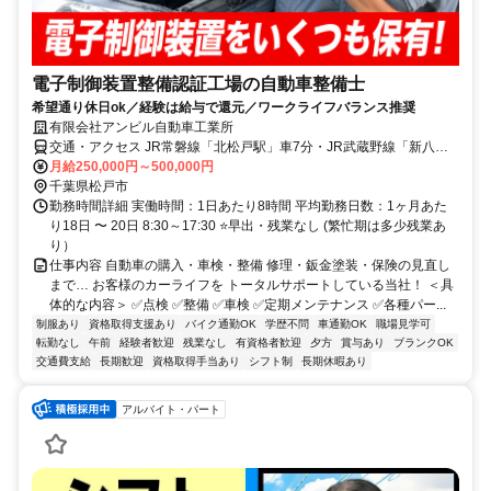
電子制御装置整備認証工場の自動車整備士
希望通り休日ok／経験は給与で還元／ワークライフバランス推奨
有限会社アンビル自動車工業所
交通・アクセス JR常磐線「北松戸駅」車7分・JR武蔵野線「新八柱
駅」・京成松戸線「八柱駅」車9分
月給250,000円～500,000円
千葉県松戸市
勤務時間詳細 実働時間：1日あたり8時間 平均勤務日数：1ヶ月あた
り18日 〜 20日 8:30～17:30 ⭐早出・残業なし (繁忙期は多少残業あ
り）
仕事内容 自動車の購入・車検・整備 修理・鈑金塗装・保険の見直し
まで… お客様のカーライフを トータルサポートしている当社！ ＜具
体的な内容＞ ✅点検 ✅整備 ✅車検 ✅定期メンテナンス ✅各種パー...
制服あり
資格取得支援あり
バイク通勤OK
学歴不問
車通勤OK
職場見学可
転勤なし
午前
経験者歓迎
残業なし
有資格者歓迎
夕方
賞与あり
ブランクOK
交通費支給
長期歓迎
資格取得手当あり
シフト制
長期休暇あり
アルバイト・パート