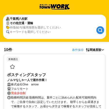
千葉県
八柱駅
その他交通・運輸
特徴/給与/雇用形態を選択してください
キーワードを選択してください
10件
条件保存
関連度順
業務委託
ポスティングスタッフ
ノルマなし✨一人で屋外作業！
株式会社One arrow
フルリモート
完全歩合制
勤務時間詳細 勤務時間は、案件ごとに決められた配布可能時間内
で、ご自身で自由に設定していただけます。 朝早くからお昼過ぎま
で稼働するスタッフ、お昼から夕方まで稼働するスタッフが混在して