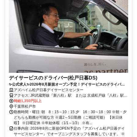
デイサービスのドライバー(松戸日暮DS)
✨公式求人✨2026年8月新規オープン予定！デイサービスのドライバー
募集◎安全運転第一の方歓迎！普通運転免許保有でOK◎(AT限定可)
アズハイム松戸日暮デイサービスセンター
アクセス: JR武蔵野線『新八柱』駅 または 京成松戸線『八柱』駅よ
りとほ8分
時給1,350円以上
千葉県松戸市
勤務時間・曜日: 朝 8：15～10：15 夕 16：30～18：00 ※朝・夕
どちらも勤務が可能な方 ※週2～5日勤務（ご相談可能） 【休日休
暇】 ※日曜定休 ※年始休暇（1/1～1/3） ※有...
仕事内容: 2026年8月に新規OPEN予定の『アズハイム松戸日暮デイ
サービスセンター』でオープニングスタッフを募集しています。 ※