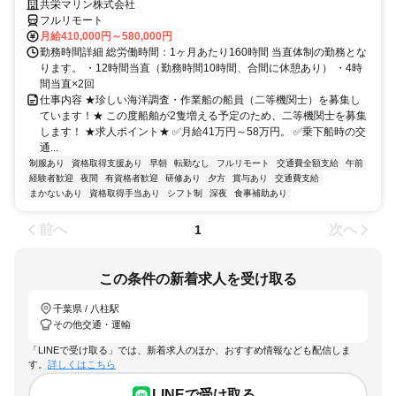
共栄マリン株式会社
フルリモート
月給410,000円～580,000円
勤務時間詳細 総労働時間：1ヶ月あたり160時間 当直体制の勤務とな
ります。 ・12時間当直（勤務時間10時間、合間に休憩あり） ・4時
間当直×2回
仕事内容 ★珍しい海洋調査・作業船の船員（二等機関士）を募集し
ています！★ この度船舶が2隻増える予定のため、二等機関士を募集
します！ ★求人ポイント★ ✅月給41万円～58万円。 ✅乗下船時の交
通...
制服あり
資格取得支援あり
早朝
転勤なし
フルリモート
交通費全額支給
午前
経験者歓迎
夜間
有資格者歓迎
研修あり
夕方
賞与あり
交通費支給
まかないあり
資格取得手当あり
シフト制
深夜
食事補助あり
前へ
次へ
1
この条件の新着求人を受け取る
千葉県 / 八柱駅
その他交通・運輸
「LINEで受け取る」では、新着求人のほか、おすすめ情報なども配信しま
す。
詳しくはこちら
LINEで受け取る