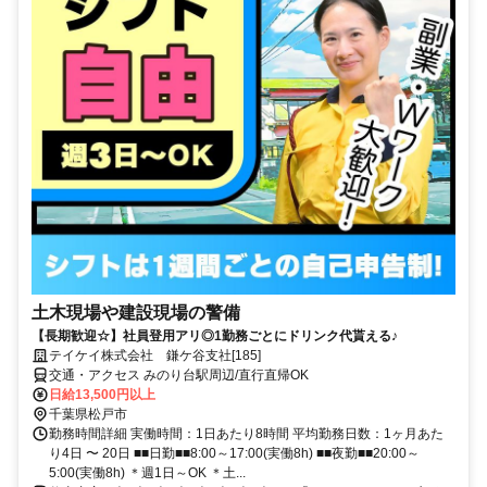
土木現場や建設現場の警備
【長期歓迎☆】社員登用アリ◎1勤務ごとにドリンク代貰える♪
テイケイ株式会社 鎌ケ谷支社[185]
交通・アクセス みのり台駅周辺/直行直帰OK
日給13,500円以上
千葉県松戸市
勤務時間詳細 実働時間：1日あたり8時間 平均勤務日数：1ヶ月あた
り4日 〜 20日 ■■日勤■■8:00～17:00(実働8h) ■■夜勤■■20:00～
5:00(実働8h) ＊週1日～OK ＊土...