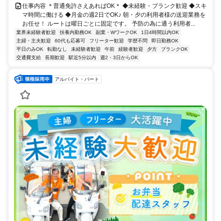
仕事内容 ＊普通免許さえあればOK＊ ◆未経験・ブランク歓迎 ◆スキ
マ時間に働ける ◆月金の週2日でOK♪ 朝・夕の利用者様の送迎業務を
お任せ！ ルートは曜日ごとに固定です。 予防の為に通う利用者...
業界未経験者歓迎
扶養内勤務OK
副業・WワークOK
1日4時間以内OK
主婦・主夫歓迎
60代も応募可
フリーター歓迎
学歴不問
即日勤務OK
平日のみOK
転勤なし
未経験者歓迎
午前
経験者歓迎
夕方
ブランクOK
交通費支給
長期歓迎
駅近5分以内
週2・3日からOK
アルバイト・パート