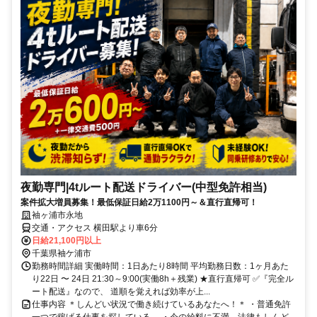
夜勤専門|4tルート配送ドライバー(中型免許相当)
案件拡大増員募集！最低保証日給2万1100円～＆直行直帰可！
袖ヶ浦市永地
交通・アクセス 横田駅より車6分
日給21,100円以上
千葉県袖ケ浦市
勤務時間詳細 実働時間：1日あたり8時間 平均勤務日数：1ヶ月あた
り22日 〜 24日 21:30～9:00(実働8h＋残業) ★直行直帰可 ✅『完全ル
ート配送』なので、 道順を覚えれば効率が上...
仕事内容 ＊しんどい状況で働き続けているあなたへ！＊ ・普通免許
一つで稼げる仕事を探している。 ・今の給料に不満、法律もしんど