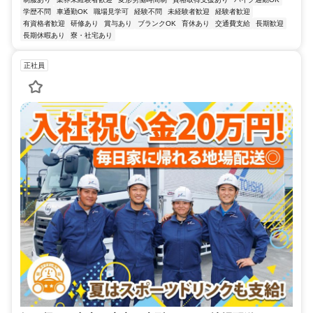
学歴不問
車通勤OK
職場見学可
経験不問
未経験者歓迎
経験者歓迎
有資格者歓迎
研修あり
賞与あり
ブランクOK
育休あり
交通費支給
長期歓迎
長期休暇あり
寮・社宅あり
正社員