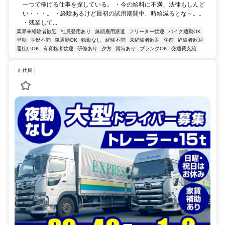
一つで稼げる仕事を探している。 ・今の給料に不満、法律もしんど
い・・・。 ・経験あるけど最初の試用期間中、時給減るとな～。。
・残業して...
業界未経験者歓迎
社員登用あり
無期雇用派遣
フリーター歓迎
バイク通勤OK
早朝
学歴不問
車通勤OK
転勤なし
経験不問
未経験者歓迎
午前
経験者歓迎
週払いOK
有資格者歓迎
研修あり
夕方
賞与あり
ブランクOK
交通費支給
正社員