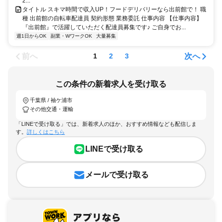
2...
タイトル スキマ時間で収入UP！フードデリバリーなら出前館で！ 職
種 出前館の自転車配達員 契約形態 業務委託 仕事内容 【仕事内容】
『出前館』で活躍していただく配達員募集です♪ ご自身でお...
週1日からOK
副業・WワークOK
大量募集
前へ
次へ
1
2
3
この条件の新着求人を受け取る
千葉県 / 袖ケ浦市
その他交通・運輸
「LINEで受け取る」では、新着求人のほか、おすすめ情報なども配信しま
す。
詳しくはこちら
LINEで受け取る
メールで受け取る