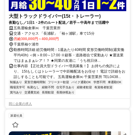
大型トラックドライバー(15t・トレーラー)
夜勤なし／1日1・2件のルート配送／若手～中高年まで活躍中
五島運輸倉庫㈱ 千葉営業所
交通・アクセス 「長浦駅」「袖ヶ浦駅」車で15分
月給300,000円～400,000円
千葉県袖ケ浦市
勤務時間詳細 総労働時間：1週あたり40時間 変形労働時間制(週実働
平均40h) ＜例＞8:00～17:00 ※顧客・道路都合で変動あり ★運送業
ではまぁまぁレア！？ ★同業の友達に「うち祝日休...
仕事内容 【正社員大型ドライバー増員募集！】 お持ちの免許によ
り、 15tもしくはトレーラーで中距離配送をお任せ！ 電話で詳細をお
話しすることも可能です。 五島運輸倉庫㈱ 千葉営業所 TEL0438...
制服あり
変形労働時間制
フリーター歓迎
バイク通勤OK
学歴不問
車通勤OK
職場見学可
転勤なし
経験不問
住宅手当あり
経験者歓迎
有資格者歓迎
賞与あり
交通費支給
長期歓迎
長期休暇あり
同じ企業の求人
派遣社員