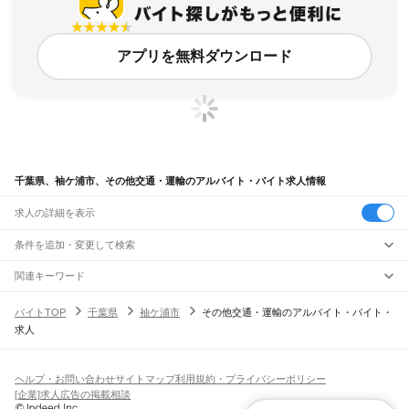
アプリを無料ダウンロード
千葉県、袖ケ浦市、その他交通・運輸のアルバイト・バイト求人情報
求人の詳細を表示
条件を追加・変更して検索
市区町村を追加・変更
関連キーワード
千葉県 ドライバー・引越し・配送 その他交通・運輸 千葉エリア
千葉県
駅を追加・変更
バイトTOP
千葉県
袖ケ浦市
その他交通・運輸のアルバイト・バイト・
千葉県 ドライバー・引越し・配送 運転
千葉県
すべて
求人
千葉県 ドライバー・引越し・配送 その他交通・運輸 軽貨物
千葉市
すべて
職種を追加・変更
JR武蔵野線
千葉県 ドライバー・引越し・配送 運送業
中央区
花見川区
稲毛区
若葉区
緑区
美浜区
南流山駅
新松戸駅
新八柱駅
東松戸駅
市川大野駅
船橋法典駅
西船橋駅
千葉県 ドライバー・引越し・配送 トラック運転手
飲食・フードサービス
銚子市
市川市
船橋市
館山市
木更津市
松戸市
野田市
茂原市
成田市
佐倉市
東金市
特徴を追加・変更
飲食・フードサービス
すべて
ヘルプ・お問い合わせ
サイトマップ
利用規約・プライバシーポリシー
JR中央・総武線
旭市
習志野市
柏市
勝浦市
市原市
流山市
八千代市
我孫子市
鴨川市
鎌ケ谷市
ホールスタッフ
キッチンスタッフ
皿洗い・洗い場
精肉・鮮魚加工
給食調理
人気
[企業]求人広告の掲載相談
市川駅
本八幡駅
下総中山駅
西船橋駅
船橋駅
東船橋駅
津田沼駅
幕張本郷駅
幕張駅
君津市
富津市
浦安市
四街道市
袖ケ浦市
八街市
印西市
白井市
富里市
南房総市
雇用形態を追加・変更
パン屋（ベーカリー）
フードカウンター販売員
バー（BAR）・バーテンダー
日払いOK
高校生歓迎
学生歓迎
深夜の仕事
髪型・髪色自由
ひげOK
ネイルOK