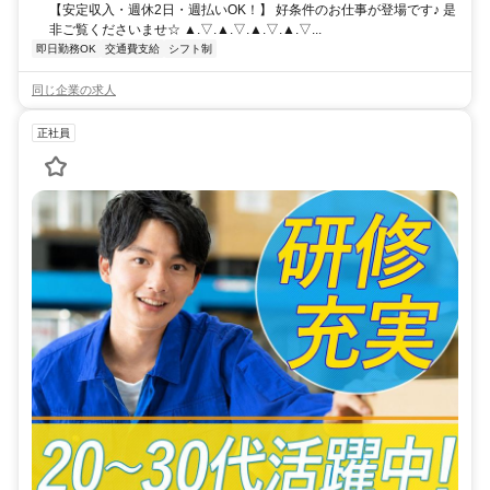
【安定収入・週休2日・週払いOK！】 好条件のお仕事が登場です♪ 是
非ご覧くださいませ☆ ▲.▽.▲.▽.▲.▽.▲.▽...
即日勤務OK
交通費支給
シフト制
同じ企業の求人
正社員