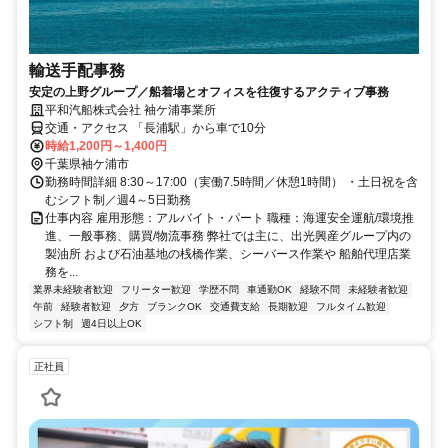
輸送手配事務
安定の上野グループ／船着場とオフィスを往復するアクティブ事務
平和汽船株式会社 袖ケ浦事業所
交通・アクセス 「長浦駅」から車で10分
時給1,200円～1,400円
千葉県袖ケ浦市
勤務時間詳細 8:30～17:00（実働7.5時間／休憩1時間） ・土日祝を含
むシフト制／週4～5日勤務
仕事内容 雇用形態：アルバイト・パート 職種：海運安全運航/環境推
進、一般事務、購買/物流事務 弊社では主に、出光興産グループ内の
製油所 および石油基地の桟橋作業、シーバース作業や 船舶代理店業
務を...
業界未経験者歓迎
フリーター歓迎
学歴不問
車通勤OK
経験不問
未経験者歓迎
午前
経験者歓迎
夕方
ブランクOK
交通費支給
長期歓迎
フルタイム歓迎
シフト制
週4日以上OK
正社員