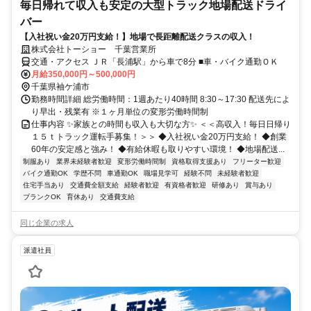
毎日帰れて収入も安定の大型トラック地場配送ドライ
バー
【入社祝い金20万円支給！】地場で長距離配送クラスの収入！
株式会社トーショー 千葉営業所
交通・アクセス ＪＲ「長浦駅」から車で8分 ■車・バイク通勤ＯＫ
月給350,000円～500,000円
千葉県袖ケ浦市
勤務時間詳細 総労働時間：1週あたり40時間 8:30～17:30 配送先によ
り早出・残業有 ※１ヶ月単位の変形労働時間制
仕事内容 ✨家族との時間も収入も大切な方✨ ＜＜高収入！毎日日帰り
１５ｔトラック運転手募集！＞＞ ◆入社祝い金20万円支給！ ◆創業
60年の安定感と強み！ ◆有給休暇も取りやすい環境！ ◆地場配送...
制服あり
業界未経験者歓迎
変形労働時間制
資格取得支援あり
フリーター歓迎
バイク通勤OK
学歴不問
車通勤OK
職場見学可
経験不問
未経験者歓迎
住宅手当あり
交通費全額支給
経験者歓迎
有資格者歓迎
研修あり
賞与あり
ブランクOK
育休あり
交通費支給
同じ企業の求人
派遣社員