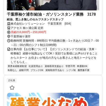
千葉県袖ケ浦市/給油・ガソリンスタンド業務 3178
給油、窓ふき無しのセルフスタンドスタッフ
株式会社レソリューション 千葉営業所 [004]
アクセス 袖ヶ浦公園 近郊
月給210,000円～250,000円
千葉県袖ケ浦市
勤務時間 実働時間：8時間/日 平均勤務日数：1ヶ月あたり20日 7：00
～21：00の間のシフト制(1日8時間)
仕事内容 【お仕事について】 【ガソリンスタンドでの給油・洗車・
軽整備】 経験や知識はなくてOK！笑顔でお客様にお声がけすること
からスタート お住まいが地元の方ならお客さんと地元トークなどを
してもらえ...
業界未経験者歓迎
社員登用あり
資格取得支援あり
学歴不問
車通勤OK
転勤なし
経験不問
ブランクOK
資格取得手当あり
シフト制
履歴書不要
正社員