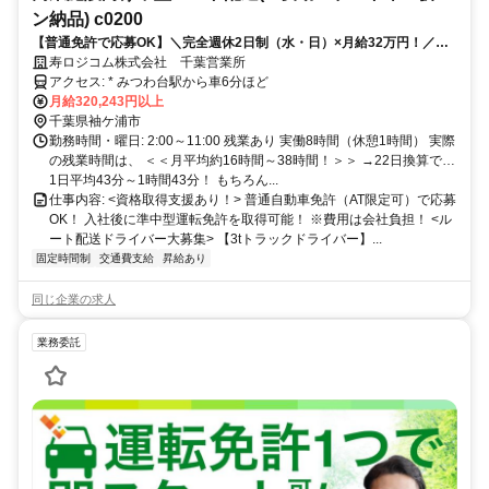
ン納品) c0200
【普通免許で応募OK】＼完全週休2日制（水・日）×月給32万円！／＼
昇給＆賞与あり！／
寿ロジコム株式会社 千葉営業所
アクセス: * みつわ台駅から車6分ほど
月給320,243円以上
千葉県袖ケ浦市
勤務時間・曜日: 2:00～11:00 残業あり 実働8時間（休憩1時間） 実際
の残業時間は、 ＜＜月平均約16時間～38時間！＞＞ →22日換算で…
1日平均43分～1時間43分！ もちろん...
仕事内容: <資格取得支援あり！> 普通自動車免許（AT限定可）で応募
OK！ 入社後に準中型運転免許を取得可能！ ※費用は会社負担！ <ル
ート配送ドライバー大募集> 【3tトラックドライバー】...
固定時間制
交通費支給
昇給あり
同じ企業の求人
業務委託