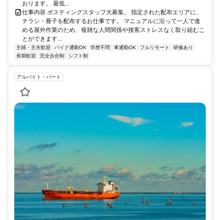
おります。 最低...
仕事内容 ポスティングスタッフ大募集。 指定された配布エリアに、
チラシ・冊子を配布するお仕事です。 マニュアルに沿って一人で進
める屋外作業のため、複雑な人間関係や接客ストレスなく取り組むこ
とができます...
主婦・主夫歓迎
バイク通勤OK
学歴不問
車通勤OK
フルリモート
研修あり
長期歓迎
完全歩合制
シフト制
アルバイト・パート