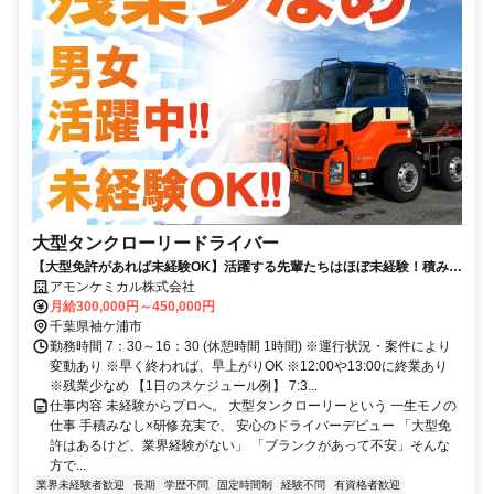
大型タンクローリードライバー
【大型免許があれば未経験OK】活躍する先輩たちはほぼ未経験！積み下
ろしなしで体力負担少なめ！安心安定
アモンケミカル株式会社
月給300,000円～450,000円
千葉県袖ケ浦市
勤務時間 7：30～16：30 (休憩時間 1時間) ※運⾏状況・案件により
変動あり ※早く終われば、早上がりOK ※12:00や13:00に終業あり
※残業少なめ 【1日のスケジュール例】 7:3...
仕事内容 未経験からプロへ。 大型タンクローリーという 一生モノの
仕事 手積みなし×研修充実で、 安心のドライバーデビュー 「大型免
許はあるけど、業界経験がない」 「ブランクがあって不安」そんな
方で...
業界未経験者歓迎
長期
学歴不問
固定時間制
経験不問
有資格者歓迎