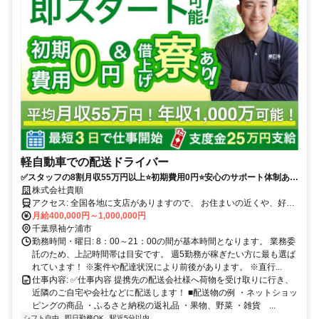
軽自動車での配送ドライバー
✅スタッフの8割月収55万円以上⭐️初期費用0円⭐️安心のサポート体制あり
（車両レンタル/事故対応等）履歴書不要！
株式会社貴順
アクセス: 全国各地に支店がありますので、 お住まいの近くや、好き
な場所で働くことが可能です。 ※自宅から車で通える範囲 ・転勤は
月給400,000円～1,000,000円
ありません。 ・マイカーかレンタル車両での直行直帰 ・車通勤可
千葉県袖ケ浦市
勤務時間・曜日: 8：00～21：00の間が基本時間となります。 業務委
託のため、上記時間帯は目安です。 週5勤務が稼ぎたい方に最も選ば
れています！ ※案件や配達状況により前後があります。 ※直行...
仕事内容: ✅️仕事内容 提携先の配送会社様へ荷物を受け取りに行き、
近隣のご自宅や会社などに配送します！ ■配送物の例 ・ネットショッ
ピングの商品 ・ふるさと納税の返礼品 ・果物、野菜 ・雑貨 ...
シフト自由
即日勤務OK
駅近5分以内