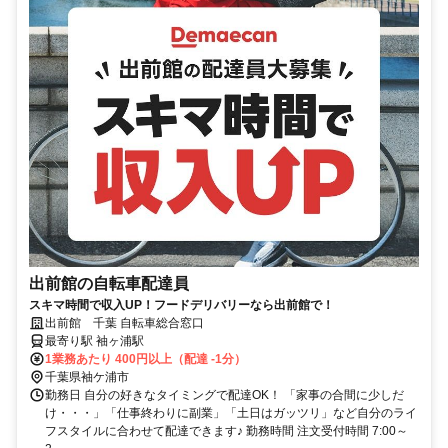
出前館の自転車配達員
スキマ時間で収入UP！フードデリバリーなら出前館で！
出前館 千葉 自転車総合窓口
最寄り駅 袖ヶ浦駅
1業務あたり 400円以上（配達 -1分）
千葉県袖ケ浦市
勤務日 自分の好きなタイミングで配達OK！ 「家事の合間に少しだ
け・・・」「仕事終わりに副業」「土日はガッツリ」など自分のライ
フスタイルに合わせて配達できます♪ 勤務時間 注文受付時間 7:00～