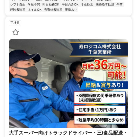
シフト自由
学歴不問
即日勤務OK
平日のみOK
学生歓迎
未経験者歓迎
午前
経験者歓迎
ネイルOK
有資格者歓迎
研修あり
正社員
大手スーパー向けトラックドライバー・三t食品配送・