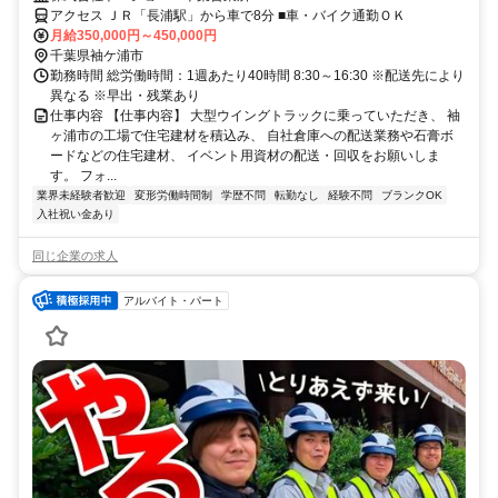
チリ】無理ない走りで安定収入◎
アクセス ＪＲ「長浦駅」から車で8分 ■車・バイク通勤ＯＫ
月給350,000円～450,000円
千葉県袖ケ浦市
勤務時間 総労働時間：1週あたり40時間 8:30～16:30 ※配送先により
異なる ※早出・残業あり
仕事内容 【仕事内容】 大型ウイングトラックに乗っていただき、 袖
ヶ浦市の工場で住宅建材を積込み、 自社倉庫への配送業務や石膏ボ
ードなどの住宅建材、 イベント用資材の配送・回収をお願いしま
す。 フォ...
業界未経験者歓迎
変形労働時間制
学歴不問
転勤なし
経験不問
ブランクOK
入社祝い金あり
同じ企業の求人
アルバイト・パート