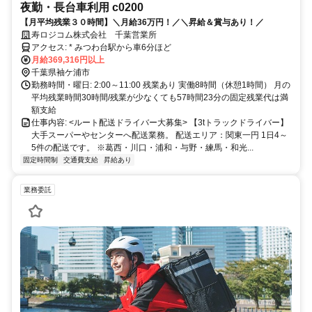
夜勤・長台車利用 c0200
【月平均残業３０時間】＼月給36万円！／＼昇給＆賞与あり！／
寿ロジコム株式会社 千葉営業所
アクセス: * みつわ台駅から車6分ほど
月給369,316円以上
千葉県袖ケ浦市
勤務時間・曜日: 2:00～11:00 残業あり 実働8時間（休憩1時間） 月の
平均残業時間30時間/残業が少なくても57時間23分の固定残業代は満
額支給
仕事内容: <ルート配送ドライバー大募集> 【3tトラックドライバー】
大手スーパーやセンターへ配送業務。 配送エリア：関東一円 1日4～
5件の配送です。 ※葛西・川口・浦和・与野・練馬・和光...
固定時間制
交通費支給
昇給あり
業務委託