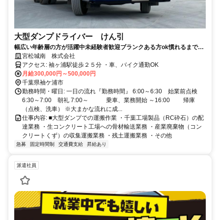
大型ダンプドライバー けん引
幅広い年齢層の方が活躍中未経験者歓迎ブランクある方ok慣れるまでサ
ポートがあるので安心して働くことができます資格取得支援制度あり賞
宮松城南 株式会社
与年2回支給職務手当ありやりがいのある仕事！
アクセス: 袖ヶ浦駅徒歩２５分 ・車、バイク通勤OK
月給300,000円～500,000円
千葉県袖ケ浦市
勤務時間・曜日: 一日の流れ『勤務時間』 6:00～6:30 始業前点検
6:30～7:00 朝礼 7:00～ 乗車、業務開始 ～16:00 帰庫
（点検、洗車） ※大まかな流れに成...
仕事内容: ■大型ダンプでの運搬作業 ・千葉工場製品（RC砕石）の配
達業務 ・生コンクリート工場への骨材輸送業務 ・産業廃棄物（コン
クリートくず）の収集運搬業務 ・残土運搬業務 ・その他
急募
固定時間制
交通費支給
昇給あり
派遣社員