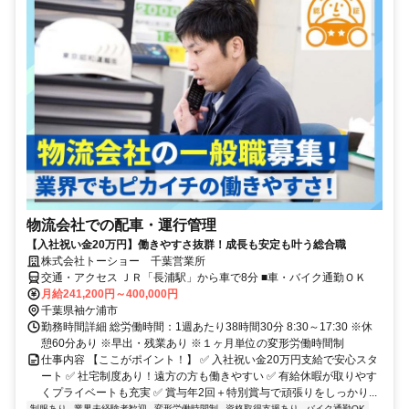
物流会社での配車・運行管理
【入社祝い金20万円】働きやすさ抜群！成長も安定も叶う総合職
株式会社トーショー 千葉営業所
交通・アクセス ＪＲ「長浦駅」から車で8分 ■車・バイク通勤ＯＫ
月給241,200円～400,000円
千葉県袖ケ浦市
勤務時間詳細 総労働時間：1週あたり38時間30分 8:30～17:30 ※休
憩60分あり ※早出・残業あり ※１ヶ月単位の変形労働時間制
仕事内容 【ここがポイント！】 ✅ 入社祝い金20万円支給で安心スタ
ート ✅ 社宅制度あり！遠方の方も働きやすい ✅ 有給休暇が取りやす
くプライベートも充実 ✅ 賞与年2回＋特別賞与で頑張りをしっかり...
制服あり
業界未経験者歓迎
変形労働時間制
資格取得支援あり
バイク通勤OK