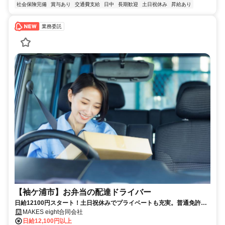
社会保険完備
賞与あり
交通費支給
日中
長期歓迎
土日祝休み
昇給あり
業務委託
【袖ケ浦市】お弁当の配達ドライバー
日給12100円スタート！土日祝休みでプライベートも充実。普通免許が
あれば未経験でも始められるお弁当配送のお仕事です。車両レンタルあ
MAKES eight合同会社
り・軽車両持ち込みも歓迎！勤務時間や日数もお気軽にご相談くださ
日給12,100円以上