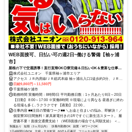
WEB面接可、日払い可の週2日~働ける警備【袖ヶ浦
市】
屋根の下で交通誘導！直行直帰OK◎寮完備＆日払いOK＆豊富な仕事量
★仕事が早く終わった時でも日給保証
株式会社ユニオン 千葉県袖ヶ浦市エリア
アクセス ＪＲ内房線/ＪＲ総武本線 袖ヶ浦出入口1徒歩約3分、ＪＲ内
房線/ＪＲ総武本線 巌根東口徒歩約40分、ＪＲ内房線 長浦（千葉県）
日給9,860円～11,580円
中央口徒歩約49分 千葉県袖ヶ浦市エリア（袖ケ浦駅、永浦駅、横田
千葉県袖ケ浦市
駅、東横田駅等）
勤務時間 実働時間：8時間/日 平均勤務日数：1ヶ月あたり8日～20日
【日勤】 8:00～17:00 ※実働8時間 ※現場により異なる 昼過ぎに終わ
る現場も多く､ラクラクです 【夜勤】 22:00...
仕事内容 ■■注目の警備ワーク■■ ＼お金と住まいの悩み、即解決！／
個室寮30日間無料！家具家電付きの1Rですぐに新生活スタート。 履
歴書不要！面接交通費支給！（WEB面接の場合でも同額支給） ＜...
制服あり
短期（3ヵ月以内）
扶養内勤務OK
副業・WワークOK
1日4時間以内OK
主婦・主夫歓迎
60代も応募可
フリーター歓迎
短期