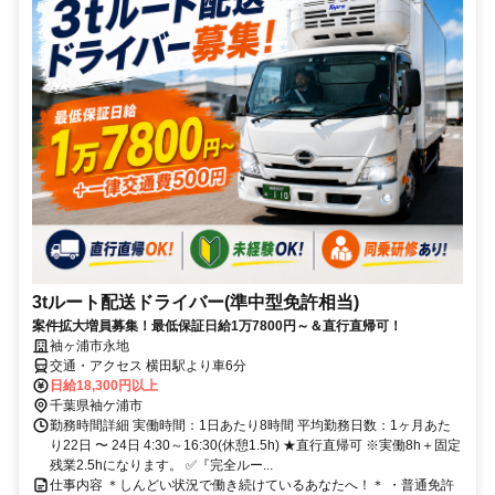
3tルート配送ドライバー(準中型免許相当)
案件拡大増員募集！最低保証日給1万7800円～＆直行直帰可！
袖ヶ浦市永地
交通・アクセス 横田駅より車6分
日給18,300円以上
千葉県袖ケ浦市
勤務時間詳細 実働時間：1日あたり8時間 平均勤務日数：1ヶ月あた
り22日 〜 24日 4:30～16:30(休憩1.5h) ★直行直帰可 ※実働8h＋固定
残業2.5hになります。 ✅『完全ルー...
仕事内容 ＊しんどい状況で働き続けているあなたへ！＊ ・普通免許