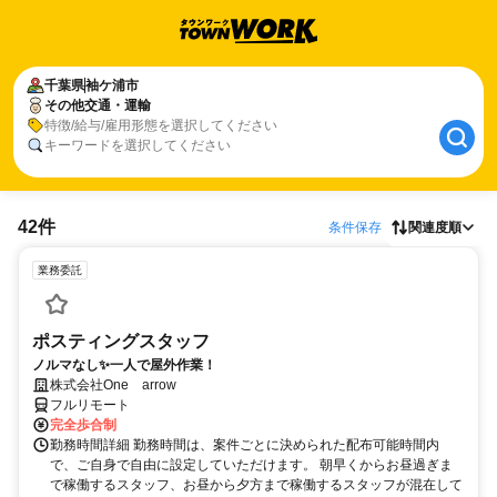
千葉県
袖ケ浦市
その他交通・運輸
特徴/給与/雇用形態を選択してください
キーワードを選択してください
42件
条件保存
関連度順
業務委託
ポスティングスタッフ
ノルマなし✨一人で屋外作業！
株式会社One arrow
フルリモート
完全歩合制
勤務時間詳細 勤務時間は、案件ごとに決められた配布可能時間内
で、ご自身で自由に設定していただけます。 朝早くからお昼過ぎま
で稼働するスタッフ、お昼から夕方まで稼働するスタッフが混在して