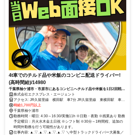
4t車でのチルド品や米飯のコンビニ配送ドライバー!
(高時間給)/14980
千葉県袖ケ浦市・市原市にあるコンビニへチルド品や米飯を1日2回戦
（1回戦6～9件程）を配送します。
株式会社エクスプレス・エージェント
アクセス: JR久留里線 横田駅 車7分 JR久留里線 東横田駅 車9
分
時給1,700円以上
千葉県袖ケ浦市
勤務時間・曜日: 4:30～16:30/実働11h ※日勤・夜勤 ※残業あり 勤務
予定曜日：月火水木金土日祝 ※シフト制 ※30分～1時間程、追加の
時間外勤務を行う可能性があります。
仕事内容: ▲.▽.▲.▽.▲.▽.▲.▽ ＼中型トラックドライバー大募集／