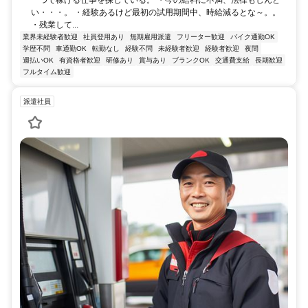
い・・・。 ・経験あるけど最初の試用期間中、時給減るとな～。。
・残業して...
業界未経験者歓迎
社員登用あり
無期雇用派遣
フリーター歓迎
バイク通勤OK
学歴不問
車通勤OK
転勤なし
経験不問
未経験者歓迎
経験者歓迎
夜間
週払いOK
有資格者歓迎
研修あり
賞与あり
ブランクOK
交通費支給
長期歓迎
フルタイム歓迎
派遣社員