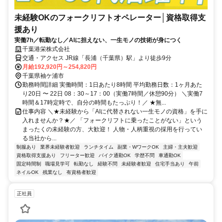
未経験OKのフォークリフトオペレーター│資格取得支
援あり
実働7h／転勤なし／AIに担えない、一生モノの技術が身につく
千葉港栄株式会社
交通・アクセス JR線「長浦（千葉県）駅」より徒歩9分
月給192,920円～254,820円
千葉県袖ケ浦市
勤務時間詳細 実働時間：1日あたり8時間 平均勤務日数：1ヶ月あた
り20日 〜 22日 08：30～17：00（実働7時間／休憩90分） ＼実働7
時間＆17時定時で、自分の時間もたっぷり！／ ★無...
仕事内容 ＼★未経験から「AIに代替されない一生モノの資格」を手に
入れませんか？★／ 「フォークリフトに乗ったことがない」という
まったくの未経験の方、大歓迎！ 人物・人柄重視の採用を行ってい
る当社から...
制服あり
業界未経験者歓迎
ランチタイム
副業・WワークOK
主婦・主夫歓迎
資格取得支援あり
フリーター歓迎
バイク通勤OK
学歴不問
車通勤OK
固定時間制
職場見学可
転勤なし
経験不問
未経験者歓迎
住宅手当あり
午前
ネイルOK
残業なし
有資格者歓迎
正社員