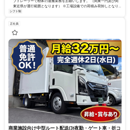
プトレーラーで粉体の運搬業務をお願いします。 （関東一円及び関
東近県が運行範囲となります） ※工場設備での荷積み荷卸しとなり...
シフト制
正社員
商業施設向け中型ルート配送(3t夜勤・ゲート車・折コ