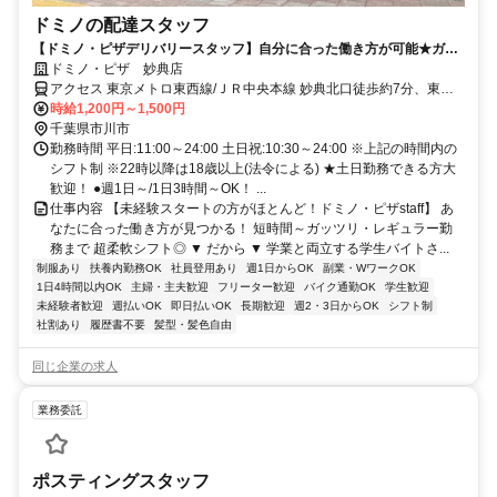
ドミノの配達スタッフ
【ドミノ・ピザデリバリースタッフ】自分に合った働き方が可能★ガッ
ツリもOK
ドミノ・ピザ 妙典店
アクセス 東京メトロ東西線/ＪＲ中央本線 妙典北口徒歩約7分、東京
メトロ東西線/ＪＲ中央本線 行徳徒歩約12分、東京メトロ東西線/ＪＲ
時給1,200円～1,500円
中央本線 南行徳北口徒歩約32分 東京メトロ東西線 妙典 徒歩6分
千葉県市川市
勤務時間 平日:11:00～24:00 土日祝:10:30～24:00 ※上記の時間内の
シフト制 ※22時以降は18歳以上(法令による) ★土日勤務できる方大
歓迎！ ●週1日～/1日3時間～OK！ ...
仕事内容 【未経験スタートの方がほとんど！ドミノ・ピザstaff】 あ
なたに合った働き方が見つかる！ 短時間～ガッツリ・レギュラー勤
務まで 超柔軟シフト◎ ▼ だから ▼ 学業と両立する学生バイトさ...
制服あり
扶養内勤務OK
社員登用あり
週1日からOK
副業・WワークOK
1日4時間以内OK
主婦・主夫歓迎
フリーター歓迎
バイク通勤OK
学生歓迎
未経験者歓迎
週払いOK
即日払いOK
長期歓迎
週2・3日からOK
シフト制
社割あり
履歴書不要
髪型・髪色自由
同じ企業の求人
業務委託
ポスティングスタッフ