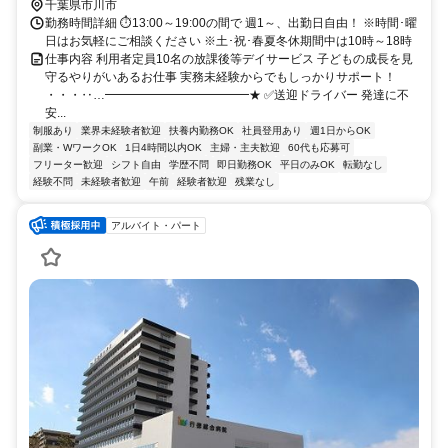
千葉県市川市
勤務時間詳細 ⏱13:00～19:00の間で 週1～、出勤日自由！ ※時間･曜
日はお気軽にご相談ください ※土･祝･春夏冬休期間中は10時～18時
仕事内容 利用者定員10名の放課後等デイサービス 子どもの成長を見
守るやりがいあるお仕事 実務未経験からでもしっかりサポート！
・・・‥…━━━━━━━━━━━━★ ✅送迎ドライバー 発達に不
安...
制服あり
業界未経験者歓迎
扶養内勤務OK
社員登用あり
週1日からOK
副業・WワークOK
1日4時間以内OK
主婦・主夫歓迎
60代も応募可
フリーター歓迎
シフト自由
学歴不問
即日勤務OK
平日のみOK
転勤なし
経験不問
未経験者歓迎
午前
経験者歓迎
残業なし
アルバイト・パート