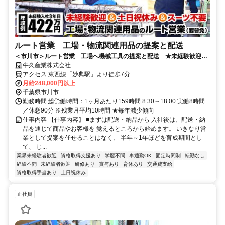
ルート営業 工場・物流関連用品の提案と配送
＜市川市＞ルート営業 工場へ機械工具の提案と配送 ★未経験歓迎★
土日祝休み×年休126日
牛久産業株式会社
アクセス 東西線「妙典駅」より徒歩7分
月給248,000円以上
千葉県市川市
勤務時間 総労働時間：1ヶ月あたり159時間 8:30～18:00 実働8時間
／休憩90分 ※残業月平均10時間 ★毎年減少傾向
仕事内容 【仕事内容】 ■まずは配送・納品から 入社後は、配送・納
品を通じて商品やお客様を 覚えるところから始めます。 いきなり営
業として提案を任せることはなく、 半年～1年ほどを育成期間とし
て、 じ...
業界未経験者歓迎
資格取得支援あり
学歴不問
車通勤OK
固定時間制
転勤なし
経験不問
未経験者歓迎
研修あり
賞与あり
育休あり
交通費支給
資格取得手当あり
土日祝休み
正社員