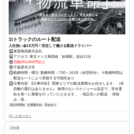
1tトラックのルート配送
入社祝い金10万円！安定して働ける配送ドライバー
東亜物流株式会社
アクセス: 東京メトロ東西線「妙典駅」徒歩12分
月給265,000円以上
千葉県市川市
勤務時間・曜日: 勤務時間：7:00～16:00（休憩90分） ※勤務時間は
配送ルートにより前後する可能性あり
仕事内容: 【仕事内容】 関東エリアの配送業務をお任せします。（長
距離の運行はありません） 無理のないスケジュール設定で、安全運
転を第一に業務を行っていただきます。 ・指定先への配送 ・荷積
み・荷...
固定時間制
交通費支給
昇給あり
同じ企業の求人
正社員