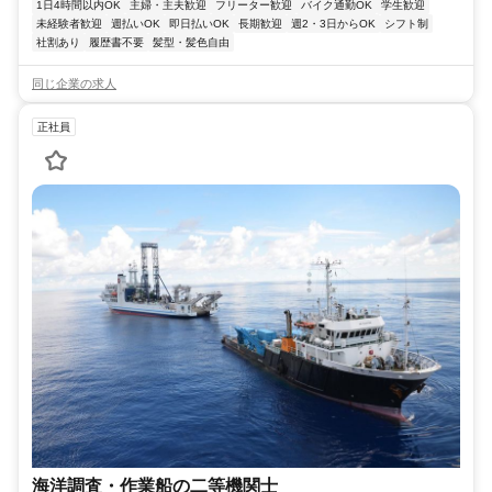
1日4時間以内OK
主婦・主夫歓迎
フリーター歓迎
バイク通勤OK
学生歓迎
未経験者歓迎
週払いOK
即日払いOK
長期歓迎
週2・3日からOK
シフト制
社割あり
履歴書不要
髪型・髪色自由
同じ企業の求人
正社員
海洋調査・作業船の二等機関士