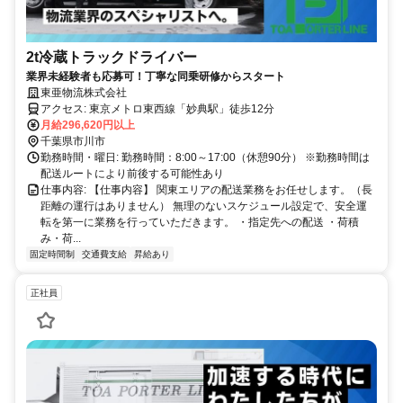
2t冷蔵トラックドライバー
業界未経験者も応募可！丁寧な同乗研修からスタート
東亜物流株式会社
アクセス: 東京メトロ東西線「妙典駅」徒歩12分
月給296,620円以上
千葉県市川市
勤務時間・曜日: 勤務時間：8:00～17:00（休憩90分） ※勤務時間は
配送ルートにより前後する可能性あり
仕事内容: 【仕事内容】 関東エリアの配送業務をお任せします。（長
距離の運行はありません） 無理のないスケジュール設定で、安全運
転を第一に業務を行っていただきます。 ・指定先への配送 ・荷積
み・荷...
固定時間制
交通費支給
昇給あり
正社員