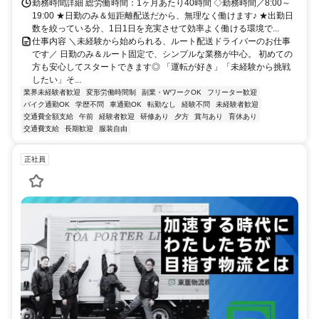
勤務時間詳細 総労働時間：1ヶ月あたり40時間 ◇勤務時間／8:00～
19:00 ★日勤のみ＆短距離配送だから、無理なく働けます♪ ★出勤日
数を絞っている分、1日1日を充実させて効率よく働ける環境で...
仕事内容 ＼未経験から始められる、ルート配送ドライバーのお仕事
です／ 日勤のみ＆ルート固定で、シンプルな業務が中心。 初めての
方も安心してスタートできます◎ 「運転が好き」「未経験から挑戦
したい」そ...
業界未経験者歓迎
変形労働時間制
副業・WワークOK
フリーター歓迎
バイク通勤OK
学歴不問
車通勤OK
転勤なし
経験不問
未経験者歓迎
交通費全額支給
午前
経験者歓迎
研修あり
夕方
賞与あり
育休あり
交通費支給
長期歓迎
服装自由
正社員