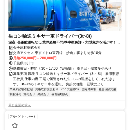
生コン輸送ミキサー車ドライバー(3t~8t)
深夜･長距離運転なし/業界経験不問/準中型免許・大型免許を活かす！有
給休暇も取りやすくメリハリも◎
金子建材株式会社
交通アクセス 東京メトロ東西線「妙典」駅より徒歩10分
月給250,000円～280,000円
千葉県市川市
勤務曜日・時間 7:30～17:00（実働8h） ※早出・残業多少あり
募集要項 職種 生コン輸送ミキサー車ドライバー（3t～8t） 雇用形態
正社員 仕事内容 工場で製造された生コンの運搬をしていただきま
す。 3t～8tのミキサー車を運転。 免許の種別・経験により、...
業界未経験者歓迎
資格取得支援あり
バイク通勤OK
固定時間制
社会保険完備
制服貸与
賞与あり
昇給あり
昼食補助あり
同じ企業の求人
アルバイト・パート