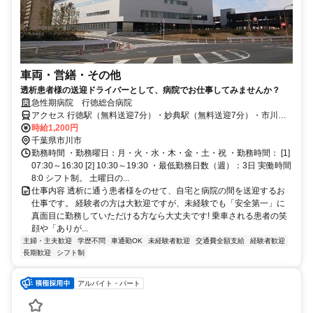
車両・営繕・その他
透析患者様の送迎ドライバーとして、病院でお仕事してみませんか？
急性期病院 行徳総合病院
アクセス 行徳駅（無料送迎7分）・妙典駅（無料送迎7分）・市川塩
浜（無料送迎7分）
時給1,200円
千葉県市川市
勤務時間 ・勤務曜日：月・火・水・木・金・土・祝 ・勤務時間： [1]
07:30～16:30 [2] 10:30～19:30 ・最低勤務日数（週）：3日 実働時間
8:0 シフト制。 土曜日の...
仕事内容 透析に通う患者様をのせて、自宅と病院の間を送迎するお
仕事です。 経験者の方は大歓迎ですが、未経験でも「安全第一」に
真面目に勤務していただける方なら大丈夫です! 乗車される患者の笑
顔や「ありが...
主婦・主夫歓迎
学歴不問
車通勤OK
未経験者歓迎
交通費全額支給
経験者歓迎
長期歓迎
シフト制
アルバイト・パート