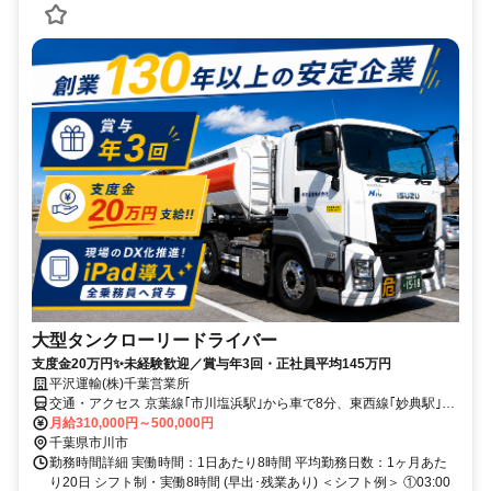
大型タンクローリードライバー
支度金20万円✨未経験歓迎／賞与年3回・正社員平均145万円
平沢運輸(株)千葉営業所
交通・アクセス 京葉線｢市川塩浜駅｣から車で8分、東西線｢妙典駅｣か
ら車で9分★車通勤OK
月給310,000円～500,000円
千葉県市川市
勤務時間詳細 実働時間：1日あたり8時間 平均勤務日数：1ヶ月あた
り20日 シフト制・実働8時間 (早出･残業あり) ＜シフト例＞ ①03:00