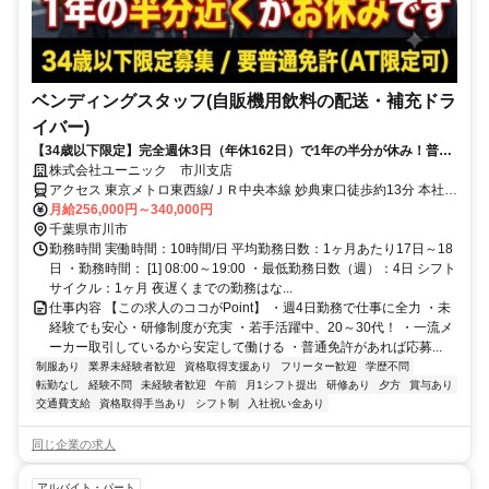
ベンディングスタッフ(自販機用飲料の配送・補充ドラ
イバー)
【34歳以下限定】完全週休3日（年休162日）で1年の半分が休み！普通
免許があれば9割が未経験スタート。夜勤なしのルート配送です！
株式会社ユーニック 市川支店
アクセス 東京メトロ東西線/ＪＲ中央本線 妙典東口徒歩約13分 本社所
在地：東京都江東区亀戸2-22-17 日本生命亀戸ビル3F
月給256,000円～340,000円
千葉県市川市
勤務時間 実働時間：10時間/日 平均勤務日数：1ヶ月あたり17日～18
日 ・勤務時間： [1] 08:00～19:00 ・最低勤務日数（週）：4日 シフト
サイクル：1ヶ月 夜遅くまでの勤務はな...
仕事内容 【この求人のココがPoint】 ・週4日勤務で仕事に全力 ・未
経験でも安心・研修制度が充実 ・若手活躍中、20～30代！ ・一流メ
ーカー取引しているから安定して働ける ・普通免許があれば応募...
制服あり
業界未経験者歓迎
資格取得支援あり
フリーター歓迎
学歴不問
転勤なし
経験不問
未経験者歓迎
午前
月1シフト提出
研修あり
夕方
賞与あり
交通費支給
資格取得手当あり
シフト制
入社祝い金あり
同じ企業の求人
アルバイト・パート