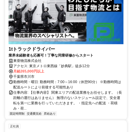
1tトラックドライバー
業界未経験者も応募可！丁寧な同乗研修からスタート
東亜物流株式会社
アクセス: 東京メトロ東西線「妙典駅」徒歩12分
月給265,000円以上
千葉県市川市
勤務時間・曜日: 勤務時間：7:00～16:00（休憩90分） ※勤務時間は
配送ルートにより前後する可能性あり
仕事内容: 【仕事内容】 関東エリアの配送業務をお任せします。（長
距離の運行はありません） 無理のないスケジュール設定で、安全運
転を第一に業務を行っていただきます。 ・指定先への配送 ・荷積
み・荷...
固定時間制
交通費支給
昇給あり
正社員