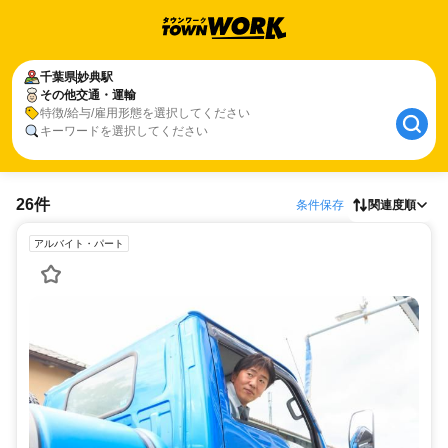
千葉県
妙典駅
その他交通・運輸
特徴/給与/雇用形態を選択してください
キーワードを選択してください
26件
条件保存
関連度順
アルバイト・パート