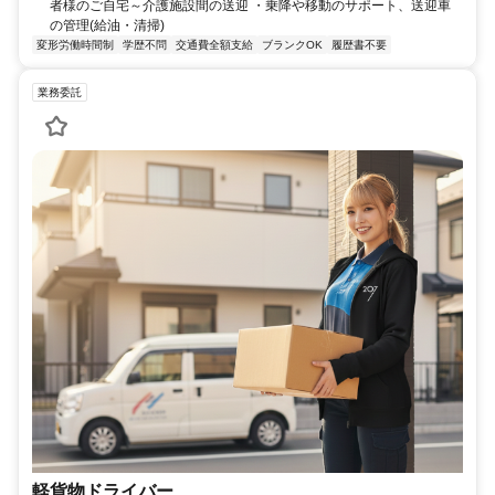
者様のご自宅～介護施設間の送迎 ・乗降や移動のサポート、送迎車
の管理(給油・清掃)
変形労働時間制
学歴不問
交通費全額支給
ブランクOK
履歴書不要
業務委託
軽貨物ドライバー