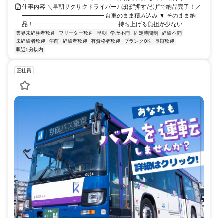
仕事内容 ＼早朝サクサクドライバー♪ ほぼ"押すだけ"で納品完了！／
━━━━━━━━━━━━━━ 台車のまま積み込み ▼ そのまま納
品！ ━━━━━━━━━━━━━━ 持ち上げる負担が少ない...
業界未経験者歓迎
フリーター歓迎
早朝
学歴不問
固定時間制
経験不問
未経験者歓迎
午前
経験者歓迎
有資格者歓迎
ブランクOK
長期歓迎
駅近5分以内
正社員