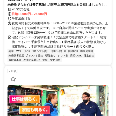
未経験でもまずは安定稼働し月間売上35万円以上を目指しましょう！日
払いOK！ ★資金調達も行っている物流ベンチャー企業の配送事業部で
207株式会社
宅配スタートしてみませんか★
日給18,000円～26,000円
千葉県市川市
就業時間 目安の稼働時間帯：8:00〜21:00 ※業務委託契約のため、上
記はあくまで稼働目安です。 ※ご自身の配送ペースや進捗に合わせ
て、休憩（目安120分〜）や終了時間は自由に調整いただけます。
宅配ドライバー/未経験歓迎！！安定企業で軽貨物スタート！！ 軽貨
物ドライバー 千葉県市川市妙典5-3-1 業務委託 求人の特徴 夜勤なし
深夜勤務なし 学歴不問 未経験者歓迎 リモート面接 OK 勤...
副業・WワークOK
週1シフト提出
学歴不問
即日勤務OK
職場見学可
未経験者歓迎
月1シフト提出
研修あり
シフト制
日払いOK
服装自由
履歴書不要
友達と応募OK
髪型・髪色自由
正社員