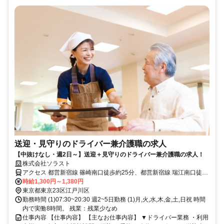
送迎・見守りのドライバー兼介護職の求人
【中抜けなし・週2日～】送迎＋見守りのドライバー兼介護職の求人！
株式会社ソラスト
アクセス 都営新宿線 篠崎南口徒歩約25分、都営新宿線 瑞江南口徒歩
約27分、東京メトロ東西線/ＪＲ中央本線 妙典東口徒歩約32分
時給1,300円～1,380円
東京都東京23区江戸川区
勤務時間 (1)07:30~20:30 週2~5日勤務 (1)月,火,水,木,金,土,日祝 時間
内で実働8時間。 残業：残業少なめ
仕事内容 【仕事内容】 【主なお仕事内容】 ▼ドライバー業務 ・利用