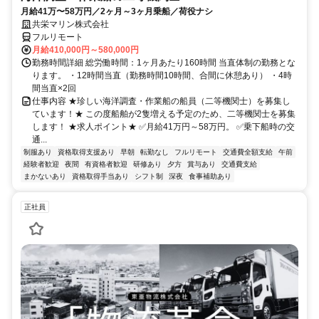
月給41万〜58万円／2ヶ月～3ヶ月乗船／荷役ナシ
共栄マリン株式会社
フルリモート
月給410,000円～580,000円
勤務時間詳細 総労働時間：1ヶ月あたり160時間 当直体制の勤務とな
ります。 ・12時間当直（勤務時間10時間、合間に休憩あり） ・4時
間当直×2回
仕事内容 ★珍しい海洋調査・作業船の船員（二等機関士）を募集し
ています！★ この度船舶が2隻増える予定のため、二等機関士を募集
します！ ★求人ポイント★ ✅月給41万円～58万円。 ✅乗下船時の交
通...
制服あり
資格取得支援あり
早朝
転勤なし
フルリモート
交通費全額支給
午前
経験者歓迎
夜間
有資格者歓迎
研修あり
夕方
賞与あり
交通費支給
まかないあり
資格取得手当あり
シフト制
深夜
食事補助あり
正社員