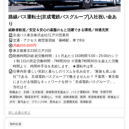
路線バス運転士|京成電鉄バスグループ|入社祝い金あ
り
経験者歓迎／安定＆安心の基盤のもと活躍できる環境／待遇充実
京成バス東京株式会社/江戸川営業所
交通・アクセス 都営新宿線「篠崎駅」車で8分
月給255,000円
東京都東京23区江戸川区
勤務時間詳細 総労働時間：1ヶ月あたり163時間 5:00～25:00のシフ
ト制 1日の所定労働時間：7時間30分 ※実働7時間30分を超えた労働
時間より、時間外手当を支給します。 ★運転中は常...
仕事内容 優しい笑顔と暮らしのリズムを生み出す。 “家族も喜ぶ会
社”である、京成電鉄バスグループで働きませんか？ 千葉県・東京都
にまたがる強固なネットワークを持つ「京成電鉄バスグループ」。
当社はそ...
制服あり
主婦・主夫歓迎
資格取得支援あり
バイク通勤OK
早朝
学歴不問
車通勤OK
職場見学可
転勤なし
午前
経験者歓迎
夜間
有資格者歓迎
研修あり
夕方
賞与あり
ブランクOK
育休あり
交通費支給
長期歓迎
同じ企業の求人
契約社員