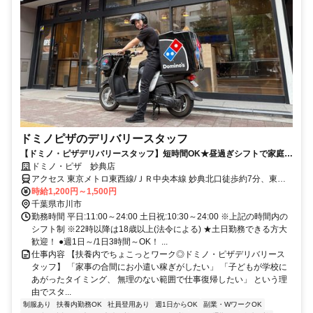
ドミノピザのデリバリースタッフ
【ドミノ・ピザデリバリースタッフ】短時間OK★昼過ぎシフトで家庭と
の両立も
ドミノ・ピザ 妙典店
アクセス 東京メトロ東西線/ＪＲ中央本線 妙典北口徒歩約7分、東京
メトロ東西線/ＪＲ中央本線 行徳徒歩約12分、東京メトロ東西線/ＪＲ
時給1,200円～1,500円
中央本線 南行徳北口徒歩約32分 東京メトロ東西線 妙典 徒歩6分
千葉県市川市
勤務時間 平日:11:00～24:00 土日祝:10:30～24:00 ※上記の時間内の
シフト制 ※22時以降は18歳以上(法令による) ★土日勤務できる方大
歓迎！ ●週1日～/1日3時間～OK！ ...
仕事内容 【扶養内でちょこっとワーク◎ドミノ・ピザデリバリース
タッフ】 「家事の合間にお小遣い稼ぎがしたい」 「子どもが学校に
あがったタイミング、 無理のない範囲で仕事復帰したい」 という理
由でスタ...
制服あり
扶養内勤務OK
社員登用あり
週1日からOK
副業・WワークOK