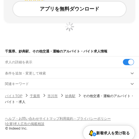
アプリを無料ダウンロード
千葉県、妙典駅、その他交通・運輸のアルバイト・バイト求人情報
求人の詳細を表示
条件を追加・変更して検索
市区町村を追加・変更
関連キーワード
完全在宅ワーク 全国
シール貼り 在宅
現在地周辺
ガチャガチャ
犬カフェ
千葉県
駅を追加・変更
バイトTOP
千葉県
市川市
妙典駅
その他交通・運輸のアルバイト・
千葉県
すべて
バイト・求人
千葉市
すべて
職種を追加・変更
JR武蔵野線
中央区
花見川区
稲毛区
若葉区
緑区
美浜区
南流山駅
新松戸駅
新八柱駅
東松戸駅
市川大野駅
船橋法典駅
西船橋駅
飲食・フードサービス
銚子市
市川市
船橋市
館山市
木更津市
松戸市
野田市
茂原市
成田市
佐倉市
東金市
特徴を追加・変更
飲食・フードサービス
すべて
ヘルプ・お問い合わせ
サイトマップ
利用規約・プライバシーポリシー
JR中央・総武線
旭市
習志野市
柏市
勝浦市
市原市
流山市
八千代市
我孫子市
鴨川市
鎌ケ谷市
ホールスタッフ
キッチンスタッフ
皿洗い・洗い場
精肉・鮮魚加工
給食調理
人気
[企業]求人広告の掲載相談
市川駅
本八幡駅
下総中山駅
西船橋駅
船橋駅
東船橋駅
津田沼駅
幕張本郷駅
幕張駅
君津市
富津市
浦安市
四街道市
袖ケ浦市
八街市
印西市
白井市
富里市
南房総市
雇用形態を追加・変更
パン屋（ベーカリー）
フードカウンター販売員
バー（BAR）・バーテンダー
日払いOK
高校生歓迎
学生歓迎
深夜の仕事
髪型・髪色自由
ひげOK
ネイルOK
新検見川駅
稲毛駅
西千葉駅
千葉駅
匝瑳市
香取市
山武市
いすみ市
大網白里市
印旛郡
香取郡
山武郡
長生郡
夷隅郡
新着求人を受け取る
飲食店補助（開店・閉店準備）
飲食店（店長・マネージャー）
ピアスOK
アルバイト・パート
履歴書不要
オープニングスタッフ
留学生・外国人活躍中
安房郡
都道府県を変更
営業・販売
JR総武本線
勤務期間
正社員