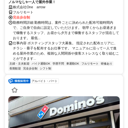
ノルマなし✨一人で屋外作業！
株式会社One arrow
フルリモート
完全歩合制
勤務時間詳細 勤務時間は、案件ごとに決められた配布可能時間内
で、ご自身で自由に設定していただけます。 朝早くからお昼過ぎま
で稼働するスタッフ、お昼から夕方まで稼働するスタッフが混在して
おります。 最低...
仕事内容 ポスティングスタッフ大募集。 指定された配布エリアに、
チラシ・冊子を配布するお仕事です。 マニュアルに沿って一人で進
める屋外作業のため、複雑な人間関係や接客ストレスなく取り組むこ
とができます...
主婦・主夫歓迎
バイク通勤OK
学歴不問
車通勤OK
フルリモート
研修あり
長期歓迎
完全歩合制
シフト制
アルバイト・パート