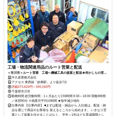
工場・物流関連用品のルート営業と配送
＜市川市＞ルート営業 工場へ機械工具の提案と配送★何かしらの営業
経験があればOK★土日祝休み×年休126日
牛久産業株式会社
アクセス 東西線「妙典駅」より徒歩7分
月給273,620円～300,160円
千葉県市川市
勤務時間 総労働時間：1ヶ月あたり159時間 8:30～18:00 実働8時間
／休憩90分 ※残業月平均10時間 ★毎年減少傾向
仕事内容 【仕事内容】 ■まずは配送・納品から 入社後は、配送・納
品を通じて商品やお客様を 覚えるところから始めます。 いきなり営
業として提案を任せることはなく、 半年～1年ほどを育成期間とし