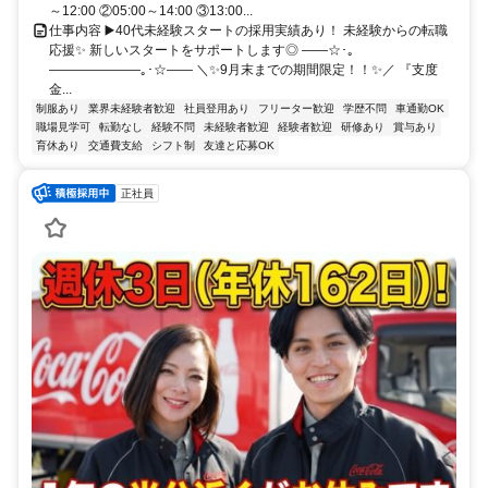
～12:00 ②05:00～14:00 ③13:00...
仕事内容 ▶️40代未経験スタートの採用実績あり！ 未経験からの転職
応援✨ 新しいスタートをサポートします◎ ――☆･｡
―――――――｡･☆―― ＼✨9月末までの期間限定！！✨／ 『支度
金...
制服あり
業界未経験者歓迎
社員登用あり
フリーター歓迎
学歴不問
車通勤OK
職場見学可
転勤なし
経験不問
未経験者歓迎
経験者歓迎
研修あり
賞与あり
育休あり
交通費支給
シフト制
友達と応募OK
正社員