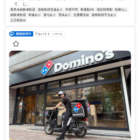
て、 じ...
業界未経験者歓迎
資格取得支援あり
学歴不問
車通勤OK
固定時間制
転勤なし
経験者歓迎
研修あり
賞与あり
育休あり
交通費支給
資格取得手当あり
土日祝休み
アルバイト・パート