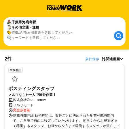
千葉県
海鹿島駅
その他交通・運輸
特徴/給与/雇用形態を選択してください
キーワードを選択してください
2件
条件保存
関連度順
業務委託
ポスティングスタッフ
ノルマなし✨一人で屋外作業！
株式会社One arrow
フルリモート
完全歩合制
勤務時間詳細 勤務時間は、案件ごとに決められた配布可能時間内
で、ご自身で自由に設定していただけます。 朝早くからお昼過ぎま
で稼働するスタッフ、お昼から夕方まで稼働するスタッフが混在して