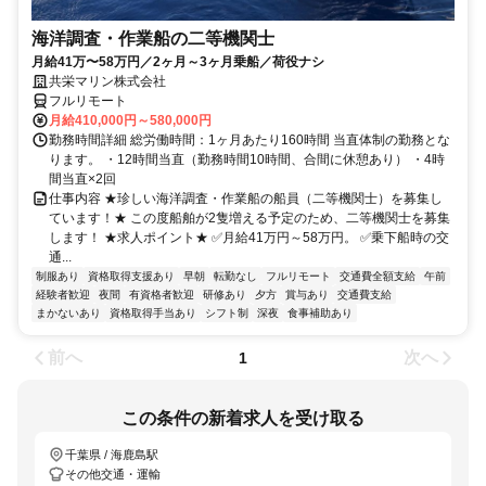
海洋調査・作業船の二等機関士
月給41万〜58万円／2ヶ月～3ヶ月乗船／荷役ナシ
共栄マリン株式会社
フルリモート
月給410,000円～580,000円
勤務時間詳細 総労働時間：1ヶ月あたり160時間 当直体制の勤務とな
ります。 ・12時間当直（勤務時間10時間、合間に休憩あり） ・4時
間当直×2回
仕事内容 ★珍しい海洋調査・作業船の船員（二等機関士）を募集し
ています！★ この度船舶が2隻増える予定のため、二等機関士を募集
します！ ★求人ポイント★ ✅月給41万円～58万円。 ✅乗下船時の交
通...
制服あり
資格取得支援あり
早朝
転勤なし
フルリモート
交通費全額支給
午前
経験者歓迎
夜間
有資格者歓迎
研修あり
夕方
賞与あり
交通費支給
まかないあり
資格取得手当あり
シフト制
深夜
食事補助あり
前へ
次へ
1
この条件の新着求人を受け取る
千葉県 / 海鹿島駅
その他交通・運輸