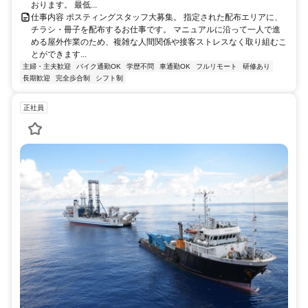
おります。 最低...
仕事内容 ポスティングスタッフ大募集。 指定された配布エリアに、
チラシ・冊子を配布するお仕事です。 マニュアルに沿って一人で進
める屋外作業のため、複雑な人間関係や接客ストレスなく取り組むこ
とができます...
主婦・主夫歓迎
バイク通勤OK
学歴不問
車通勤OK
フルリモート
研修あり
長期歓迎
完全歩合制
シフト制
正社員