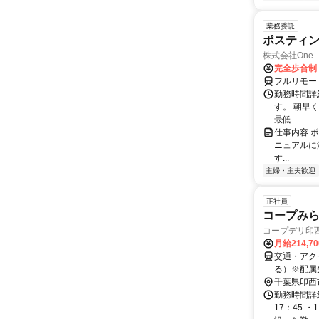
業務委託
ポスティ
株式会社One a
完全歩合制
フルリモー
勤務時間詳
す。 朝早
最低...
仕事内容 
ニュアルに
す...
主婦・主夫歓迎
正社員
コープみ
コープデリ印
月給214,7
交通・アク
る）※配属
た上で、募
千葉県印西
勤務時間詳細
17：45 ・