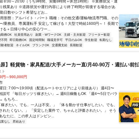
 8:00～20:00（うち9時間、実働8時間＋休憩1時間） ※業務状況・運
り残業あり ※道路状況や運行内容により終了時間が前後する場合があ
勤日数やシフト希望などお...
雇用形態：アルバイト・パート 職種：その他交通/運輸/物流専門職、その
ー/乗務員、専属運転手 安定して稼げる！大型で時給1600円～！ 長期で
ける＋日帰り中心の安心ワー...
内勤務OK
社員登用あり
副業・WワークOK
主婦・主夫歓迎
フリーター歓迎
歴不問
即日勤務OK
固定時間制
職場見学可
平日のみOK
学生歓迎
転勤なし
経験者歓迎
ネイルOK
ブランクOK
交通費支給
長期歓迎
原】軽貨物・家具配送/大手メーカー直/月40-90万・週払い前払
スト
00円～900,000円
市
日: 7:00〜19:00頃（配送ルートやエリアにより前後あり） 週4日〜
日相談可 「毎日ガッツリ稼ぎたい」→ 週6日稼働もOK 「週4〜5日でバラ
 もちろ...
 「稼ぎたい。でも、一人は不安。」 「体を動かす仕事がしたい。でも、
されたくない。」 「安定した案件で、ちゃんと評価されたい。」 そう
あなたに、この求人はドンピシ...
残業なし
昇給あり