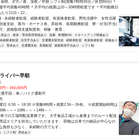
 - 昼間、夕方／夜、深夜／早朝 シフト制(実働7時間30分／休憩60分) ＊
週平均実働40時間 ＊月平均の残業は20～30時間程度です ＊平均勤務日
り21日～22...
特徴 - 未経験者歓迎、経験者歓迎、有資格者歓迎、男性活躍中、女性活躍
別途支給、賞与・ボーナス有、昇給有、長期勤務歓迎、寮・社宅(手当)
可、資格取得支援制度有、研修・教育...
延長あり
産休・育休取得実績あり
急募
車通勤OK
スタートアップ研修あり
未経験者歓迎
住宅手当あり
交通費全額支給
経験者歓迎
有資格者歓迎
研修あり
あり
育休あり
交通費支給
長期歓迎
資格取得手当あり
シフト制
ドライバー早朝
社
00円～360,000円
クセス: 交通手段：車／バイク通勤可
市
日: 6:30 ～ 18:30 ※実働8時間＋残業2.5h～3h有。 ※就業開始時間は
6時～＞＜10時～＞＜14時～＞
 4t車での工場間配送業務です。 大手食品工場から倉庫までのルート配送
周辺エリアを担当していただきます。 荷物は台車での納品が中心なの
な負担も少なく、未経験の方でもす...
給
シフト制
昇給あり