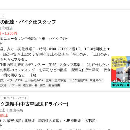
ート
どの配達・バイク便スタッフ
 印西店
円～1,250円
千葉ニュータウン中央駅から車・バイクで7分
市
昼、夕方・夜 勤務曜日・時間 10:00～21:00／週1日、1日3時間以上 ★
・自己申告 ※上記のうち3時間以上の勤務 ※「平日のみ」「土日のみ」
もちろんフルタ...
● 仕事内容 お寿司のデリバリー（宅配）スタッフ募集！ 【お任せしたい
・お料理のセッティング ・お寿司などの配達 ・配達先住所の確認 ・代金
・桶の回収 など！ 未経...
副業・WワークOK
土日祝のみOK
主婦・主夫歓迎
バイク通勤OK
車通勤OK
費支給
シフト制
履歴書不要
髪型・髪色自由
アルバイト・パート
ク運転手(中古車回送ドライバー)
陸運 印西出張所
0円以上
セス 最寄り駅：北総線「印西牧の原駅」・JR成田線「木下駅」
市