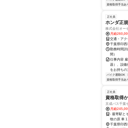
資格取得手当あ
正社員
ホンダ正
株式会社オー
月給260,0
交通・アク
千葉県印西
勤務時間詳細
間）
仕事内容 
器）、設備
をお持ちの方
バイク通勤OK
資格取得手当あ
正社員
資格取得
京成バス千葉
月給245,0
- 最寄駅と
牧の原 車 1
千葉県印西