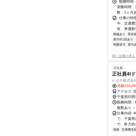
- 勤務時間
実働時間：
数：1ヶ月あた
- 仕事の
中、交通費
有、車通勤
制服あり
育休
賞与年1回あり
制服貸与
賞与
同じ企業の求人
正社員
正社員4t
ヒタチ株式会
月給310,0
ア
千葉県印西
勤務時間・曜
複数あり ＜
仕事内容:
で、千葉県
で、体力的
急募
交通費支