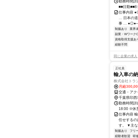
勤務時間詳細
■■日勤■■8:
仕事内容 
… 日本の道
事 … ●◎
制服あり
業界
副業・WワークO
資格取得支援あ
経験不問
同じ企業の求人
正社員
輸入車の
株式会社トラン
月給300,0
交通・アク
千葉県印西
勤務時間詳細
18:00 ※
仕事内容 
任せするの
す。 ▼主な
制服あり
フリ
経験者歓迎
研