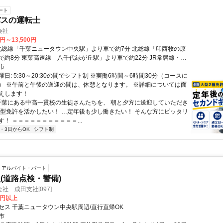
ート
バスの運転士
会社
0円～13,500円
で約8分 東葉高速線「八千代緑が丘駅」より車で約22分 JR常磐線・成
子駅」より車で約25分 京成本線・東葉高速線「勝田台駅/東葉勝田台
市
で約20分 北総線・新京成線・東武アーバンパークライン「新鎌ヶ谷
日: 5:30～20:30の間でシフト制 ※実働6時間～6時間30分（コースに
で約25分 JR成田線・京成本線「成田駅/京成成田駅」より車で約30分
） ※午前と午後の送迎の間は、休憩となります。 ※詳細については面
（無料駐車場あり） ★鎌ケ谷市、八千代市、白井市、佐倉
えします！
など、 周辺エリアから車で通勤しているスタッフも多数活躍中！
 千葉にある中高一貫校の生徒さんたちを、 朝と夕方に送迎していただき
大型免許を活かしたい！ …定年後も少し働きたい！ そんな方にピッタリ
！ ＝＝＝＝＝＝＝＝＝＝＝...
2・3日からOK
シフト制
アルバイト・パート
(道路点検・警備)
社 成田支社[097]
0円以上
セス 千葉ニュータウン中央駅周辺/直行直帰OK
市