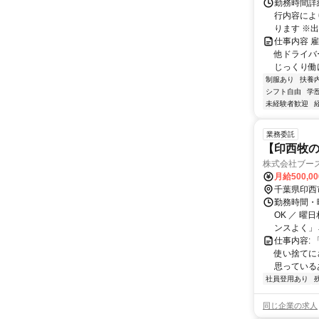
勤務時間詳細
行内容によ
ります ※出
仕事内容 
他ドライバ
じっくり働
制服あり
扶養
シフト自由
学
未経験者歓迎
業務委託
【印西牧の
株式会社ブー
月給500,0
千葉県印西
勤務時間・曜
OK ／ 曜
ンスよく」→
仕事内容:
使い捨てに
思っている
社員登用あり
同じ企業の求人