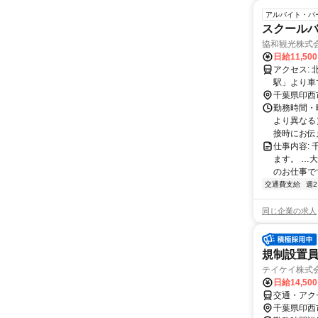
アルバイト・パ
スクール
協和観光株式
日給11,50
アクセス: 北総線「千葉ニュータウン中央駅」より車で約7分 北総線「印西牧の原
駅」より車
田線「安孫
千葉県印西
駅」より車
勤務時間・曜
駅」より車
より異なる
★マイカー通勤OK！
接時にお伝
市、船橋市
仕事内容:
ます。 …
のお仕事です
交通費支給
週
同じ企業の求人
規制設置員
テイケイ株式会
日給14,50
交通・アク
千葉県印西