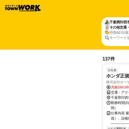
千葉県
印西
その他交通
特徴/給与/
キーワード
137件
正社員
ホンダ正
株式会社オー
月給260,0
交通・アク
千葉県印西
勤務時間詳細
間）
仕事内容 
器）、設備
―――――
バイク通勤OK