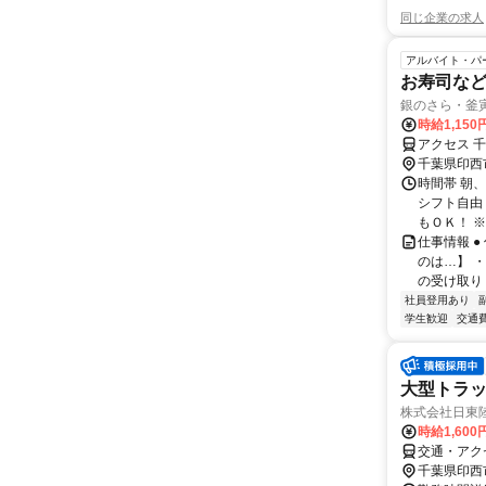
同じ企業の求人
アルバイト・パ
お寿司な
銀のさら・釜寅
時給1,150
アクセス 
千葉県印西
時間帯 朝、
シフト自由
もＯＫ！ ※
仕事情報 
のは…】 
の受け取り 
社員登用あり
学生歓迎
交通
大型トラッ
株式会社日東
時給1,60
交通・アク
千葉県印西