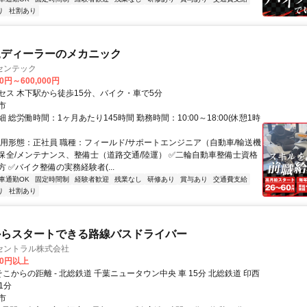
り
社割あり
規ディーラーのメカニック
センテック
00円～600,000円
セス 木下駅から徒歩15分、バイク・車で5分
市
 総労働時間：1ヶ月あたり145時間 勤務時間：10:00～18:00(休憩1時
雇用形態：正社員 職種：フィールド/サポートエンジニア（自動車/輸送機
保全/メンテナンス、整備士（道路交通/陸運） ✅二輪自動車整備士資格
 ✅バイク整備の実務経験者(...
車通勤OK
固定時間制
経験者歓迎
残業なし
研修あり
賞与あり
交通費支給
り
社割あり
からスタートできる路線バスドライバー
セントラル株式会社
00円以上
そこからの距離 - 北総鉄道 千葉ニュータウン中央 車 15分 北総鉄道 印西
1分
市