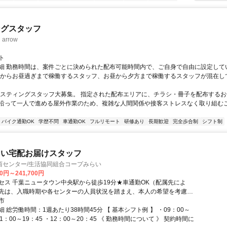
ングスタッフ
rrow
ト
細 勤務時間は、案件ごとに決められた配布可能時間内で、ご自身で自由に設定して
くからお昼過ぎまで稼働するスタッフ、お昼から夕方まで稼働するスタッフが混在し
ポスティングスタッフ大募集。 指定された配布エリアに、チラシ・冊子を配布するお
沿って一人で進める屋外作業のため、複雑な人間関係や接客ストレスなく取り組む
バイク通勤OK
学歴不問
車通勤OK
フルリモート
研修あり
長期歓迎
完全歩合制
シフト制
らい宅配お届けスタッフ
西センター/生活協同組合コープみらい
00円～241,700円
セス 千葉ニュータウン中央駅から徒歩19分★車通勤OK（配属先によ
先は、入職時期や各センターの人員状況を踏まえ、本人の希望を考慮し
集場所を含む通勤可能な範囲のセンターから決定します。
市
 総労働時間：1週あたり38時間45分 【 基本シフト例 】 ・09：00～
11：00～19：45 ・12：00～20：45 《 勤務時間について 》 契約時間に