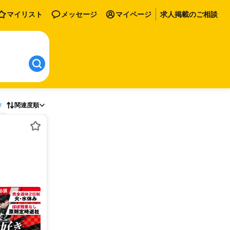
マイリスト
メッセージ
マイページ
求人掲載のご相談
存
関連度順