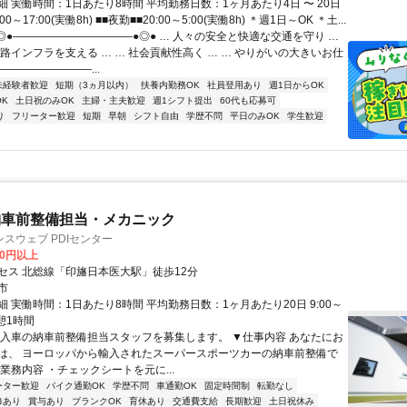
 実働時間：1日あたり8時間 平均勤務日数：1ヶ月あたり4日 〜 20日
00～17:00(実働8h) ■■夜勤■■20:00～5:00(実働8h) ＊週1日～OK ＊土...
●◎●―――――――――――●◎● … 人々の安全と快適な交通を守り …
路インフラを支える … … 社会貢献性高く … … やりがいの大きいお仕
●―――――――――...
未経験者歓迎
短期（3ヵ月以内）
扶養内勤務OK
社員登用あり
週1日からOK
K
土日祝のみOK
主婦・主夫歓迎
週1シフト提出
60代も応募可
り
フリーター歓迎
短期
早朝
シフト自由
学歴不問
平日のみOK
学生歓迎
納車前整備担当・メカニック
スウェブ PDIセンター
00円以上
セス 北総線「印旛日本医大駅」徒歩12分
市
 実働時間：1日あたり8時間 平均勤務日数：1ヶ月あたり20日 9:00～
休憩1時間
輸入車の納車前整備担当スタッフを募集します。 ▼仕事内容 あなたにお
は、 ヨーロッパから輸入されたスーパースポーツカーの納車前整備で
業務内容 ・チェックシートを元に...
ーター歓迎
バイク通勤OK
学歴不問
車通勤OK
固定時間制
転勤なし
修あり
賞与あり
ブランクOK
育休あり
交通費支給
長期歓迎
土日祝休み