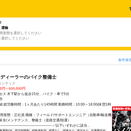
市
・運輸
雇用形態を選択してください
を選択してください
条件保
規ディーラーのバイク整備士
センテック
00円～600,000円
セス 木下駅から徒歩15分、バイク・車で5分
市
 総労働時間：1ヶ月あたり145時間 勤務時間：10:00～18:00(休憩1時
雇用形態：正社員 職種：フィールド/サポートエンジニア（自動車/輸送機
保全/メンテナンス、整備士（道路交通/陸運）
――――――――――――――― ✅以下いずれかに該当...
車通勤OK
固定時間制
経験者歓迎
残業なし
研修あり
賞与あり
交通費支給