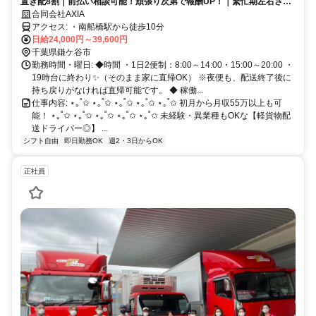
置き配8割｜前払い相談可能！頑張り次第で報酬UP！｜繁忙期左右され
ない報酬
合同会社AXIA
アクセス: ・南船橋駅から徒歩10分
日給24,000円～39,600円
千葉県鎌ケ谷市
勤務時間・曜日: ◆時間 ・1日2便制：8:00～14:00・15:00～20:00 ・
19時台に終わり✨（そのまま家に直帰OK） ※夜便も、配送終了後に
持ち戻りがなければ直帰可能です。 ◆ 稼働...
仕事内容: ⋆｡˚✩ ⋆｡˚✩ ⋆｡˚✩ ⋆｡˚✩ ⋆｡˚✩ 初月から月収55万以上も可
能！ ⋆｡˚✩ ⋆｡˚✩ ⋆｡˚✩ ⋆｡˚✩ ⋆｡˚✩ 未経験・異業種もOKな【軽貨物配
送ドライバー◎】 ...
シフト自由
即日勤務OK
週2・3日からOK
正社員