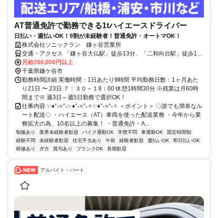
AT普通免許で勤務できる1tハイエースドライバー
日払い・週払いOK！9割が未経験者！普通免許・オートマOK！
株式会社ソニックラン 鎌ヶ谷営業所
交通・アクセス 「鎌ヶ谷大仏駅」徒歩13分、「二和向台駅」徒歩15
分 （面接は車庫で行います）
月給280,000円以上
千葉県鎌ケ谷市
勤務時間詳細 実働時間：1日あたり9時間 平均勤務日数：1ヶ月あた
り21日 〜 23日 ７：３０～１8：00 休憩1時間30分 ※残業は月60時
間まで※ 週3日～週5日勤務で選択OK！
仕事内容 ✨♦°˖⭐°˖✨♦°˖⭐°˖✧✨♦°˖⭐°˖✧ ＜ポイント＞ ◇誰でも簡単なル
ート配送◇ ・ハイエース（AT）車両を使った配送業務 ・今年から業
務拡大の為、10名以上の募集！ ・普通免許・A...
制服あり
業界未経験者歓迎
バイク通勤OK
学歴不問
車通勤OK
固定時間制
経験不問
未経験者歓迎
住宅手当あり
午前
経験者歓迎
週払いOK
即日払いOK
研修あり
夕方
賞与あり
ブランクOK
長期歓迎
アルバイト・パート