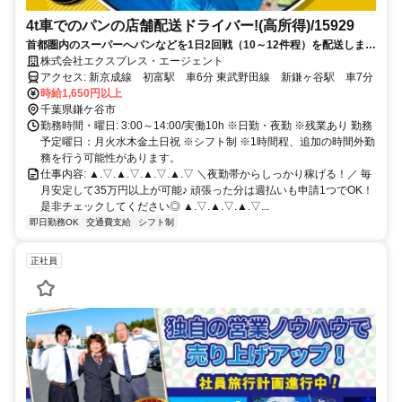
4t車でのパンの店舗配送ドライバー!(高所得)/15929
首都圏内のスーパーへパンなどを1日2回戦（10～12件程）を配送しま
す。
株式会社エクスプレス・エージェント
アクセス: 新京成線 初富駅 車6分 東武野田線 新鎌ヶ谷駅 車7分
時給1,650円以上
千葉県鎌ケ谷市
勤務時間・曜日: 3:00～14:00/実働10h ※日勤・夜勤 ※残業あり 勤務
予定曜日：月火水木金土日祝 ※シフト制 ※1時間程、追加の時間外勤
務を行う可能性があります。
仕事内容: ▲.▽.▲.▽.▲.▽.▲.▽ ＼夜勤帯からしっかり稼げる！／ 毎
月安定して35万円以上が可能♪ 頑張った分は週払いも申請1つでOK！
是非チェックしてください◎ ▲.▽.▲.▽.▲.▽...
即日勤務OK
交通費支給
シフト制
正社員