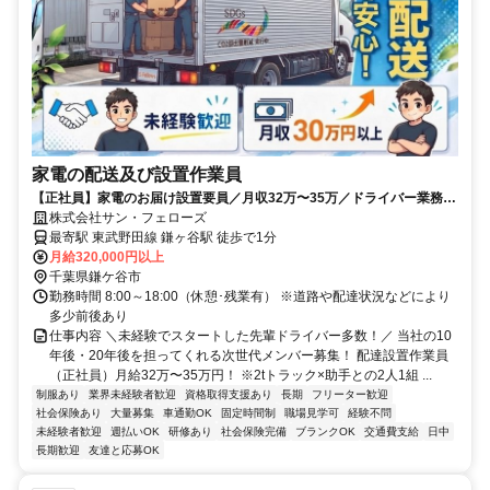
家電の配送及び設置作業員
【正社員】家電のお届け設置要員／月収32万〜35万／ドライバー業務あ
り／お休み相談可
株式会社サン・フェローズ
最寄駅 東武野田線 鎌ヶ谷駅 徒歩で1分
月給320,000円以上
千葉県鎌ケ谷市
勤務時間 8:00～18:00（休憩･残業有） ※道路や配達状況などにより
多少前後あり
仕事内容 ＼未経験でスタートした先輩ドライバー多数！／ 当社の10
年後・20年後を担ってくれる次世代メンバー募集！ 配達設置作業員
（正社員）月給32万〜35万円！ ※2tトラック×助手との2人1組 ...
制服あり
業界未経験者歓迎
資格取得支援あり
長期
フリーター歓迎
社会保険あり
大量募集
車通勤OK
固定時間制
職場見学可
経験不問
未経験者歓迎
週払いOK
研修あり
社会保険完備
ブランクOK
交通費支給
日中
長期歓迎
友達と応募OK