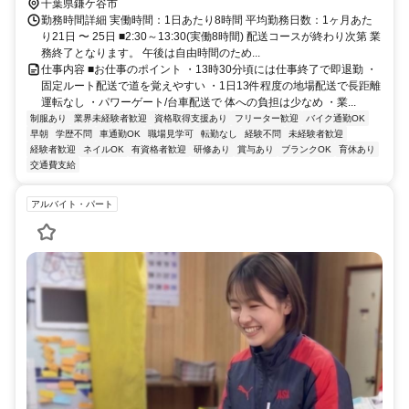
千葉県鎌ケ谷市
勤務時間詳細 実働時間：1日あたり8時間 平均勤務日数：1ヶ月あた
り21日 〜 25日 ■2:30～13:30(実働8時間) 配送コースが終わり次第 業
務終了となります。 午後は自由時間のため...
仕事内容 ■お仕事のポイント ・13時30分頃には仕事終了で即退勤 ・
固定ルート配送で道を覚えやすい ・1日13件程度の地場配送で長距離
運転なし ・パワーゲート/台車配送で 体への負担は少なめ ・業...
制服あり
業界未経験者歓迎
資格取得支援あり
フリーター歓迎
バイク通勤OK
早朝
学歴不問
車通勤OK
職場見学可
転勤なし
経験不問
未経験者歓迎
経験者歓迎
ネイルOK
有資格者歓迎
研修あり
賞与あり
ブランクOK
育休あり
交通費支給
アルバイト・パート