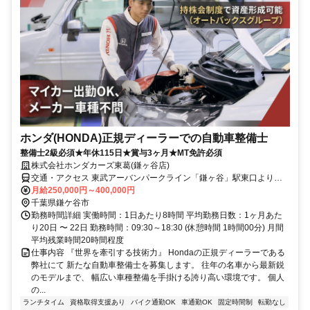
ホンダ(HONDA)正規ディーラーでの自動車整備士
整備士2級必須★年休115日★賞与3ヶ月★MT免許必須
株式会社ホンダカーズ東葛(鎌ヶ谷店)
交通・アクセス 東武アーバンパークライン「鎌ヶ谷」駅東口より徒
歩約4分。（同駅から車で約2分）
月給250,000円～400,000円
千葉県鎌ケ谷市
勤務時間詳細 実働時間：1日あたり8時間 平均勤務日数：1ヶ月あた
り20日 〜 22日 勤務時間：09:30～18:30 (休憩時間 1時間00分) 月間
平均残業時間20時間程度
仕事内容 『世界を牽引する技術力』 Hondaの正規ディーラーである
弊社にて 新たな自動車整備士を募集します。 往年の名車から最新鋭
のモデルまで、 幅広い車種整備を手掛ける誇り高い環境です。 個人
の...
ランチタイム
資格取得支援あり
バイク通勤OK
車通勤OK
固定時間制
転勤なし