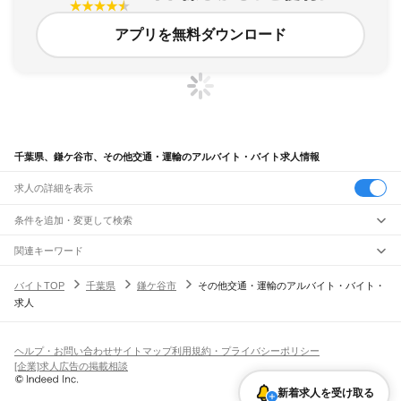
アプリを無料ダウンロード
千葉県、鎌ケ谷市、その他交通・運輸のアルバイト・バイト求人情報
求人の詳細を表示
条件を追加・変更して検索
市区町村を追加・変更
関連キーワード
千葉県 鎌ケ谷市 ドライバー・引越し・配送 その他交通・運輸 日産
千葉県
駅を追加・変更
バイトTOP
千葉県
鎌ケ谷市
その他交通・運輸のアルバイト・バイト・
千葉県 鎌ケ谷市 ドライバー・引越し・配送 正社員 1人仕事
千葉県
すべて
求人
神奈川県 鎌倉市 ドライバー・引越し・配送 配達
千葉市
すべて
職種を追加・変更
JR武蔵野線
神奈川県 鎌倉市 ドライバー・引越し・配送 運搬
中央区
花見川区
稲毛区
若葉区
緑区
美浜区
南流山駅
新松戸駅
新八柱駅
東松戸駅
市川大野駅
船橋法典駅
西船橋駅
千葉県 ドライバー・引越し・配送 その他交通・運輸 千葉エリア
飲食・フードサービス
銚子市
市川市
船橋市
館山市
木更津市
松戸市
野田市
茂原市
成田市
佐倉市
東金市
特徴を追加・変更
飲食・フードサービス
すべて
ヘルプ・お問い合わせ
サイトマップ
利用規約・プライバシーポリシー
JR中央・総武線
旭市
習志野市
柏市
勝浦市
市原市
流山市
八千代市
我孫子市
鴨川市
鎌ケ谷市
ホールスタッフ
キッチンスタッフ
皿洗い・洗い場
精肉・鮮魚加工
給食調理
人気
[企業]求人広告の掲載相談
市川駅
本八幡駅
下総中山駅
西船橋駅
船橋駅
東船橋駅
津田沼駅
幕張本郷駅
幕張駅
君津市
富津市
浦安市
四街道市
袖ケ浦市
八街市
印西市
白井市
富里市
南房総市
雇用形態を追加・変更
パン屋（ベーカリー）
フードカウンター販売員
バー（BAR）・バーテンダー
日払いOK
高校生歓迎
学生歓迎
深夜の仕事
髪型・髪色自由
ひげOK
ネイルOK
新検見川駅
稲毛駅
西千葉駅
千葉駅
匝瑳市
香取市
山武市
いすみ市
大網白里市
印旛郡
香取郡
山武郡
長生郡
夷隅郡
新着求人を受け取る
飲食店補助（開店・閉店準備）
飲食店（店長・マネージャー）
ピアスOK
アルバイト・パート
履歴書不要
オープニングスタッフ
留学生・外国人活躍中