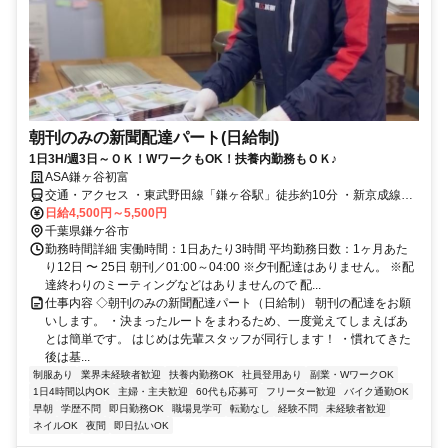
朝刊のみの新聞配達パート(日給制)
1日3H/週3日～ＯＫ！WワークもOK！扶養内勤務もＯＫ♪
ASA鎌ヶ谷初富
交通・アクセス ・東武野田線「鎌ヶ谷駅」徒歩約10分 ・新京成線
「初富駅」から徒歩約8分 ・新京成線「北初富駅」から徒歩約15分
日給4,500円～5,500円
千葉県鎌ケ谷市
勤務時間詳細 実働時間：1日あたり3時間 平均勤務日数：1ヶ月あた
り12日 〜 25日 朝刊／01:00～04:00 ※夕刊配達はありません。 ※配
達終わりのミーティングなどはありませんので 配...
仕事内容 ◇朝刊のみの新聞配達パート（日給制） 朝刊の配達をお願
いします。 ・決まったルートをまわるため、一度覚えてしまえばあ
とは簡単です。 はじめは先輩スタッフが同行します！ ・慣れてきた
後は基...
制服あり
業界未経験者歓迎
扶養内勤務OK
社員登用あり
副業・WワークOK
1日4時間以内OK
主婦・主夫歓迎
60代も応募可
フリーター歓迎
バイク通勤OK
早朝
学歴不問
即日勤務OK
職場見学可
転勤なし
経験不問
未経験者歓迎
ネイルOK
夜間
即日払いOK