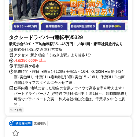
タクシードライバー(運転手)/5329
最高歩合60％：平均給料額35～45万円！／年1回：豪華社員旅行あり／
自社共同生活寮あり
株式会社檪山交通 本社営業所
アクセス: 新京成線「くぬぎ山駅」より徒歩1分
月給350,000円以上
千葉県鎌ケ谷市
勤務時間・曜日: ●隔日(月12勤) 実働15～16H、休憩3H ●日勤(月24
勤) 実働8H、休憩1H ●定時制(月8勤) 実働15～16H、休憩3H ※出庫
時間はライフスタイルに合わせて選...
仕事内容: 地域に合った独自の営業ノウハウで高歩合率を叶えます！
パートドライバーさん 好待遇で積極採用中！ 週1日～、短時間勤務も
可能でプライベート充実！ 株式会社檪山交通は、千葉県を中心に展
開...
シフト制
業務委託