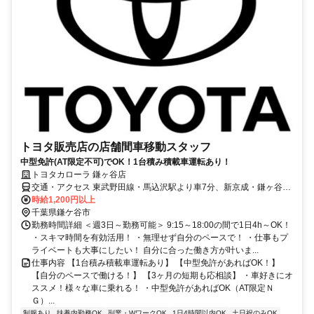
トヨタ販売店の店舗間車移動スタッフ
中型免許(AT限定不可)でOK！1台積み積載車運転あり！
トヨタカローラ 鎌ヶ谷店
交通・アクセス 東武野田線・馬込沢駅より車7分、新京成・鎌ヶ谷大
仏駅より車7分
時給1,200円以上
千葉県鎌ケ谷市
勤務時間詳細 ＜週3日～勤務可能＞ 9:15～18:00の間で1日4h～OK！
・スキマ時間を有効活用！ ・無理せず自分のペースで！ ・仕事もプ
ライベートも大事にしたい！ 自分に合った働き方が叶いま...
仕事内容 【1台積み積載車運転あり】 【中型免許があればOK！】
【自分のペースで働ける！】 【3ヶ月の短期も応相談】 ・車好きにオ
ススメ！様々な車に乗れる！ ・中型免許があればOK（AT限定Ｎ
Ｇ）...
制服あり
扶養内勤務OK
副業・WワークOK
1日4時間以内OK
土日祝のみOK