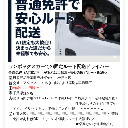
ワンボックスカーでの固定ルート配送ドライバー
普通免許（AT限定可）があれば大歓迎⭐安心の固定ルート配送✨
日産部品千葉販売株式会社 松戸支店
交通・アクセス 「くぬぎ山駅」より車5分/車通勤可
時給1,220円以上
千葉県鎌ケ谷市
勤務時間詳細 9:00～17:30 ＊休憩1時間 ＊残業ナシ！定時退社可能♪
＝＝＝＝＝＝＝＝＝＝＝＝＝＝＝＝＝＝ 仕事終わりの予定が立てや
すく、 メリハリをつけて働くことが可能！ ＝＝＝＝＝＝...
仕事内容 ▧▧▧▧▧▧▧▧▧▧▧▧▧▧▧▧▧▧▧▧▧▧▧ ＼ 普通
免許があればOK！！ ／ ＼ 未経験スタート大歓迎♪ ／
……………………………………………… ◆必要なのは普通免許だ