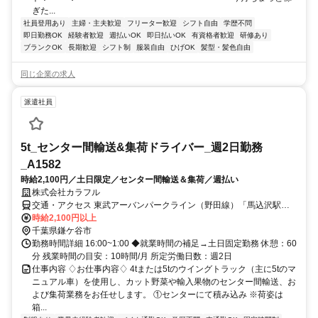
ぎた...
社員登用あり
主婦・主夫歓迎
フリーター歓迎
シフト自由
学歴不問
即日勤務OK
経験者歓迎
週払いOK
即日払いOK
有資格者歓迎
研修あり
ブランクOK
長期歓迎
シフト制
服装自由
ひげOK
髪型・髪色自由
同じ企業の求人
派遣社員
5t_センター間輸送&集荷ドライバー_週2日勤務
_A1582
時給2,100円／土日限定／センター間輸送＆集荷／週払い
株式会社カラフル
交通・アクセス 東武アーバンパークライン（野田線）「馬込沢駅」
より：車・バイクにて、約6分（約2.1km）
時給2,100円以上
千葉県鎌ケ谷市
勤務時間詳細 16:00~1:00 ◆就業時間の補足→土日固定勤務 休憩：60
分 残業時間の目安：10時間/月 所定労働日数：週2日
仕事内容 ♢お仕事内容♢ 4tまたは5tのウイングトラック（主に5tのマ
ニュアル車）を使用し、カット野菜や輸入果物のセンター間輸送、お
よび集荷業務をお任せします。 ①センターにて積み込み ※荷姿は
箱...