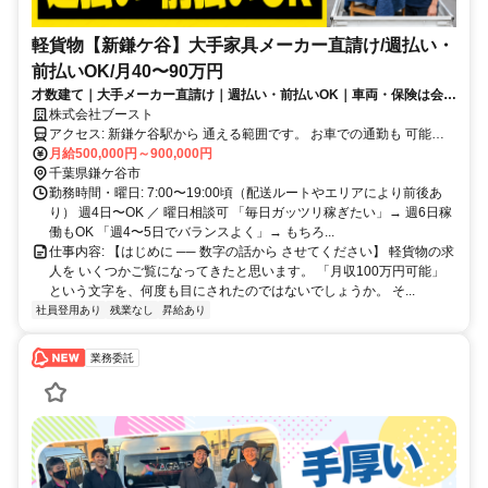
軽貨物【新鎌ケ谷】大手家具メーカー直請け/週払い・
前払いOK/月40〜90万円
才数建て｜大手メーカー直請け｜週払い・前払いOK｜車両・保険は会社
負担
株式会社ブースト
アクセス: 新鎌ケ谷駅から 通える範囲です。 お車での通勤も 可能で
す（駐車場についてはご相談ください）。 朝は 7:00 ごろの集合です
月給500,000円～900,000円
ので、 電車でお越しの場合は 始発の時刻をご確認ください。
千葉県鎌ケ谷市
勤務時間・曜日: 7:00〜19:00頃（配送ルートやエリアにより前後あ
り） 週4日〜OK ／ 曜日相談可 「毎日ガッツリ稼ぎたい」→ 週6日稼
働もOK 「週4〜5日でバランスよく」→ もちろ...
仕事内容: 【はじめに ── 数字の話から させてください】 軽貨物の求
人を いくつかご覧になってきたと思います。 「月収100万円可能」
という文字を、何度も目にされたのではないでしょうか。 そ...
社員登用あり
残業なし
昇給あり
業務委託