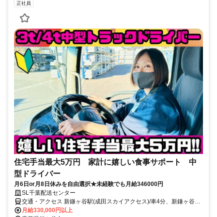
正社員
住宅手当最大5万円 家計に嬉しい食事サポート 中
型ドライバー
月6日or月8日休みを自由選択★未経験でも月給346000円
SL千葉配送センター
交通・アクセス 新鎌ヶ谷駅(成田スカイアクセス)/車4分、新鎌ヶ谷駅
(東武野田線)/車10分、西白井駅(北総線)車9分
月給330,000円以上