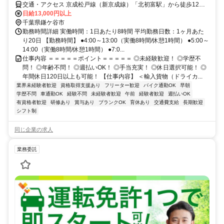
交通・アクセス 京成松戸線（新京成線）「北初富駅」から徒歩12
分・車で2分、東武アーバンパークライン（東武野田線）・京成松戸
日給13,000円以上
線（新京成線）・京成成田スカイアクセス線・北総鉄道北総線「新鎌
千葉県鎌ケ谷市
ヶ谷駅」から車で5分、京成松戸線（新京成線）「くぬぎ山駅」から
勤務時間詳細 実働時間：1日あたり8時間 平均勤務日数：1ヶ月あた
車で5分
り20日 【勤務時間】 ●4:00～13:00（実働8時間/休憩1時間） ●5:00～
14:00（実働8時間/休憩1時間） ●7:0...
仕事内容 ＝＝＝＝＝ポイント＝＝＝＝＝ ◎未経験歓迎！ ◎学歴不
問！ ◎年齢不問！ ◎週払いOK！ ◎手当充実！ ◎休日選択可能！ ◎
年間休日120日以上も可能！ 【仕事内容】 ＜輸入貨物（ドライカ...
業界未経験者歓迎
資格取得支援あり
フリーター歓迎
バイク通勤OK
早朝
学歴不問
車通勤OK
経験不問
未経験者歓迎
午前
経験者歓迎
週払いOK
有資格者歓迎
研修あり
賞与あり
ブランクOK
育休あり
交通費支給
長期歓迎
シフト制
同じ企業の求人
業務委託