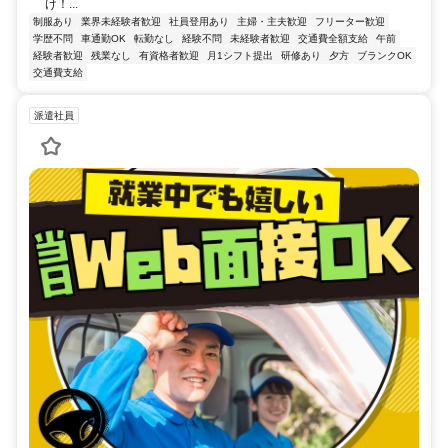
け！...
制服あり
業界未経験者歓迎
社員登用あり
主婦・主夫歓迎
フリーター歓迎
学歴不問
車通勤OK
転勤なし
経験不問
未経験者歓迎
交通費全額支給
午前
経験者歓迎
残業なし
有資格者歓迎
月1シフト提出
研修あり
夕方
ブランクOK
交通費支給
派遣社員