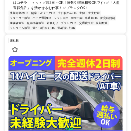
はコチラ！ ＜＜＜ ✅週2日～OK！日数や曜日相談OKです♪ ✅「大型
運転免許」を活かせるお仕事！ ✅ブランクOK！...
扶養内勤務OK
副業・WワークOK
土日祝のみOK
主婦・主夫歓迎
フリーター歓迎
バイク通勤OK
シフト自由
学歴不問
車通勤OK
固定時間制
経験者歓迎
有資格者歓迎
研修あり
ブランクOK
交通費支給
長期歓迎
フルタイム歓迎
週2・3日からOK
週4日以上OK
正社員