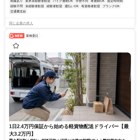
制服あり
業界未経験者歓迎
バイク通勤OK
学歴不問
車通勤OK
固定時間制
経験不問
未経験者歓迎
経験者歓迎
週払いOK
有資格者歓迎
ブランクOK
交通費支給
同じ企業の求人
業務委託
1日2.4万円保証から始める軽貨物配送ドライバー【最
大3.2万円】