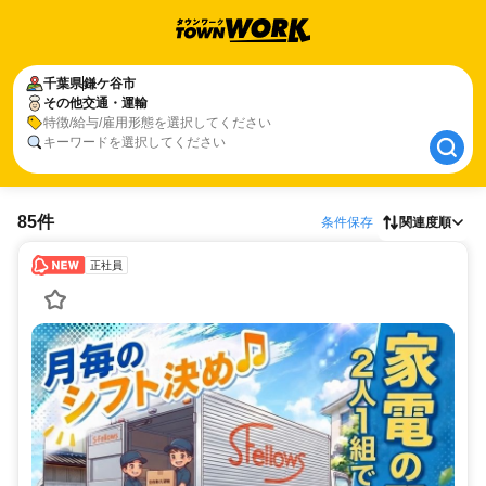
千葉県
千葉県
鎌ケ谷市
鎌ケ谷市
その他交通・運輸
その他交通・運輸
特徴/給与/雇用形態を選択してください
キーワードを選択してください
85件
条件保存
関連度順
正社員