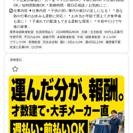
OK／短時間勤務OK ＊勤務時間・曜日応相談／お気軽にご...
仕事内容 ▼仕事内容 ＊子供の習い事代や家計の足しになる！ ＊急な
熱や行事のお休みも柔軟に対応！ ＊お弁当が半額で買えて夕食準備
も楽に！ ＊子連れでの配達もできる柔軟な環境！ ＊午前中だけで午
後の家事...
業界未経験者歓迎
社員登用あり
1日4時間以内OK
主婦・主夫歓迎
60代も応募可
学歴不問
平日のみOK
経験不問
未経験者歓迎
午前
経験者歓迎
ネイルOK
ブランクOK
長期歓迎
完全歩合制
週2・3日からOK
週4日以上OK
履歴書不要
友達と応募OK
ひげOK
業務委託