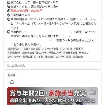
株式会社ヤガテ 鎌ヶ谷市初富エリア
交通・アクセス 西白井駅から車で5分
日給18,000円～30,000円
千葉県鎌ケ谷市
勤務時間詳細 ✅8:00～21:00の間での勤務！ ＜ 勤務日 ＞ （1）月～
金 （2）月～土 （3）火～日 ⭐週1日～でもOK⭐ お気軽にご相談くだ
さい！
仕事内容 ╭━━━━━━━━━━━━━━━━╮ ✨副業・Wワーク
大歓迎✨ 本業と両立しながら働けます！ ╰━ｖ
━━━━━━━━━━━━━━╯ 「本業の休みを有効活用したい」
「もう少し収入を増や...
社員登用あり
主婦・主夫歓迎
フリーター歓迎
シフト自由
学歴不問
即日勤務OK
経験者歓迎
週払いOK
即日払いOK
有資格者歓迎
研修あり
ブランクOK
長期歓迎
シフト制
服装自由
ひげOK
髪型・髪色自由
同じ企業の求人
正社員