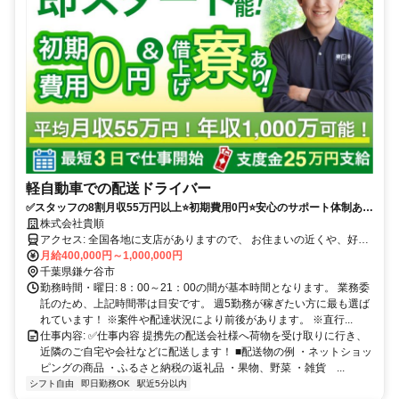
軽自動車での配送ドライバー
✅スタッフの8割月収55万円以上⭐️初期費用0円⭐️安心のサポート体制あり
（車両レンタル/事故対応等）履歴書不要！
株式会社貴順
アクセス: 全国各地に支店がありますので、 お住まいの近くや、好き
な場所で働くことが可能です。 ※自宅から車で通える範囲 ・転勤は
月給400,000円～1,000,000円
ありません。 ・マイカーかレンタル車両での直行直帰 ・車通勤可
千葉県鎌ケ谷市
勤務時間・曜日: 8：00～21：00の間が基本時間となります。 業務委
託のため、上記時間帯は目安です。 週5勤務が稼ぎたい方に最も選ば
れています！ ※案件や配達状況により前後があります。 ※直行...
仕事内容: ✅️仕事内容 提携先の配送会社様へ荷物を受け取りに行き、
近隣のご自宅や会社などに配送します！ ■配送物の例 ・ネットショッ
ピングの商品 ・ふるさと納税の返礼品 ・果物、野菜 ・雑貨 ...
シフト自由
即日勤務OK
駅近5分以内