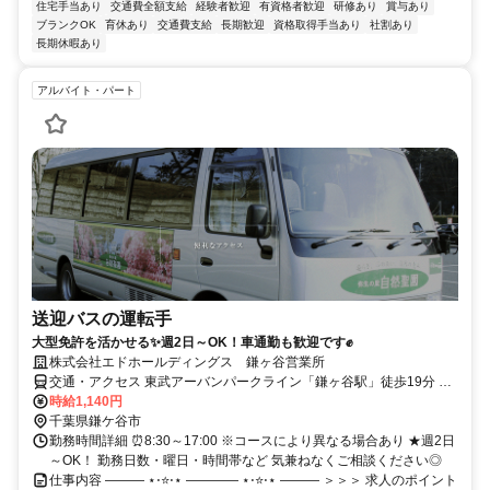
住宅手当あり
交通費全額支給
経験者歓迎
有資格者歓迎
研修あり
賞与あり
ブランクOK
育休あり
交通費支給
長期歓迎
資格取得手当あり
社割あり
長期休暇あり
アルバイト・パート
送迎バスの運転手
大型免許を活かせる✨週2日～OK！車通勤も歓迎です✊
株式会社エドホールディングス 鎌ヶ谷営業所
交通・アクセス 東武アーバンパークライン「鎌ヶ谷駅」徒歩19分 ★
車通勤OK
時給1,140円
千葉県鎌ケ谷市
勤務時間詳細 ⏰8:30～17:00 ※コースにより異なる場合あり ★週2日
～OK！ 勤務日数・曜日・時間帯など 気兼ねなくご相談ください◎
仕事内容 ――― ⋆⋅⭐⋅⋆ ―――― ⋆⋅⭐⋅⋆ ――― ＞＞＞ 求人のポイント