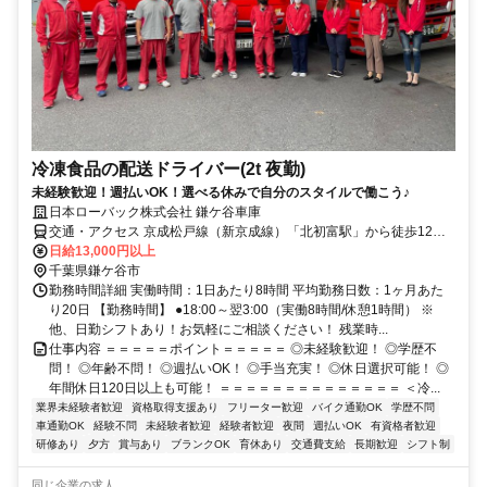
冷凍食品の配送ドライバー(2t 夜勤)
未経験歓迎！週払いOK！選べる休みで自分のスタイルで働こう♪
日本ローバック株式会社 鎌ケ谷車庫
交通・アクセス 京成松戸線（新京成線）「北初富駅」から徒歩12
分・車で2分、東武アーバンパークライン（東武野田線）・京成松戸
日給13,000円以上
線（新京成線）・京成成田スカイアクセス線・北総鉄道北総線「新鎌
千葉県鎌ケ谷市
ヶ谷駅」から車で5分、京成松戸線（新京成線）「くぬぎ山駅」から
勤務時間詳細 実働時間：1日あたり8時間 平均勤務日数：1ヶ月あた
車で5分
り20日 【勤務時間】 ●18:00～翌3:00（実働8時間/休憩1時間） ※
他、日勤シフトあり！お気軽にご相談ください！ 残業時...
仕事内容 ＝＝＝＝＝ポイント＝＝＝＝＝ ◎未経験歓迎！ ◎学歴不
問！ ◎年齢不問！ ◎週払いOK！ ◎手当充実！ ◎休日選択可能！ ◎
年間休日120日以上も可能！ ＝＝＝＝＝＝＝＝＝＝＝＝＝＝ ＜冷...
業界未経験者歓迎
資格取得支援あり
フリーター歓迎
バイク通勤OK
学歴不問
車通勤OK
経験不問
未経験者歓迎
経験者歓迎
夜間
週払いOK
有資格者歓迎
研修あり
夕方
賞与あり
ブランクOK
育休あり
交通費支給
長期歓迎
シフト制
同じ企業の求人