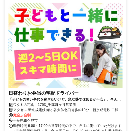
日替わりお弁当の宅配ドライバー
「子どもの習い事代を稼ぎたいけど、急な熱で休めるか不安」。そんな
悩みに寄り添う環境があります。週2～5日の勤務で、午前中のみも可
ワタミの宅食 1763_千葉鎌ヶ谷営業所
能。子連れ配達もでき、お弁当半額の社割も魅力です。
アクセス 新京成電鉄 鎌ヶ谷大仏北口徒歩約10分、新京成電鉄 二和向
台徒歩約22分、新京成電鉄 初富徒歩約28分
完全歩合制
千葉県鎌ケ谷市
勤務時間 9:00～17:00の営業時間の中で、自由に働いていただけます
♪ ※営業所稼働日：月～金 ※平日のみOK／午前のみOK ※扶養内勤務