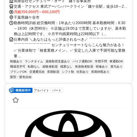
有限会社センチュリー・オート 鎌ヶ谷事業所
交通・アクセス 東武アーバンパークライン「鎌ケ谷駅」徒歩18～20
分
月給350,000円～600,100円
千葉県鎌ケ谷市
勤務時間詳細 総労働時間：1年あたり2000時間 基本勤務時間：8:30
～18:00（休憩90分） ※店舗は19:00まで営業していますが、基本勤
務は上記時間です。 ※月平均残業時間は22時間以下（...
仕事内容 ＼あなたはもっと評価されるべき／ ￣￣￣￣￣￣￣￣￣￣
￣￣￣￣￣￣￣￣￣￣ センチュリーオートならこんな魅力がある！
✅ 分業体制で「検査業務メイン」 ✅ 安定した入庫で予測可能な業務
量 ...
制服あり
ランチタイム
資格取得支援あり
バイク通勤OK
学歴不問
車通勤OK
職場見学可
転勤なし
経験者歓迎
残業なし
有資格者歓迎
研修あり
賞与あり
ブランクOK
交通費支給
長期歓迎
シフト制
社割あり
長期休暇あり
髪型・髪色自由
アルバイト・パート