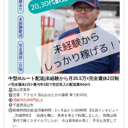
中型4tルート配送|未経験から月35.5万×完全週休2日制
✅完全週休2日✨賞与年3回で安定収入の配送業/60drS
流山営業所
交通・アクセス 流山おおたかの森駅 車で約10分。
月給355,000円以上
千葉県流山市
勤務時間詳細 総労働時間：1ヶ月あたり160時間 【社員インタビュー
_30歳男性】 「結婚を機に、将来を考えて転職しました。 前職は残
業代で稼ぐスタイルでしたが、 今は基本給が高く、手当も充実して
い...