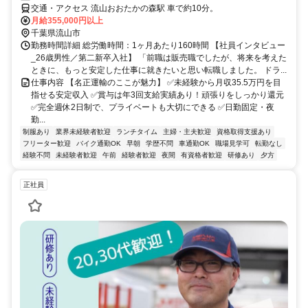
交通・アクセス 流山おおたかの森駅 車で約10分。
月給355,000円以上
千葉県流山市
勤務時間詳細 総労働時間：1ヶ月あたり160時間 【社員インタビュー
_26歳男性／第二新卒入社】 「前職は販売職でしたが、将来を考えた
ときに、もっと安定した仕事に就きたいと思い転職しました。 ドラ...
仕事内容 【名正運輸のここが魅力】 ✅未経験から月収35.5万円を目
指せる安定収入 ✅賞与は年3回支給実績あり！頑張りをしっかり還元
✅完全週休2日制で、プライベートも大切にできる ✅日勤固定・夜
勤...
制服あり
業界未経験者歓迎
ランチタイム
主婦・主夫歓迎
資格取得支援あり
フリーター歓迎
バイク通勤OK
早朝
学歴不問
車通勤OK
職場見学可
転勤なし
経験不問
未経験者歓迎
午前
経験者歓迎
夜間
有資格者歓迎
研修あり
夕方
正社員