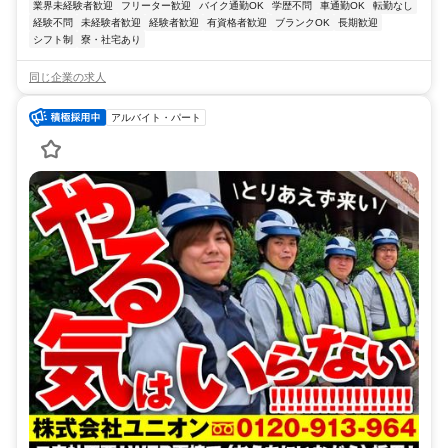
業界未経験者歓迎
フリーター歓迎
バイク通勤OK
学歴不問
車通勤OK
転勤なし
経験不問
未経験者歓迎
経験者歓迎
有資格者歓迎
ブランクOK
長期歓迎
シフト制
寮・社宅あり
同じ企業の求人
アルバイト・パート