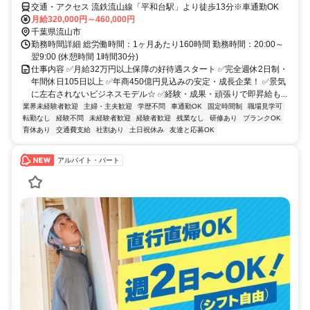
交通・アクセス 流鉄流山線「平和台駅」より徒歩13分※車通勤OK
月給320,000円～460,000円
千葉県流山市
勤務時間詳細 総労働時間：1ヶ月あたり160時間 勤務時間：20:00～
翌9:00 (休憩時間 1時間30分)
仕事内容 ✅月給32万円以上保障の好待遇スタート ✅完全週休2日制・
年間休日105日以上 ✅年商450億円見込みの安定・成長企業！ ✅景気
に左右されないビジネスモデル☆ ✅経験・成果・頑張りで即昇給も...
業界未経験者歓迎
主婦・主夫歓迎
学歴不問
車通勤OK
固定時間制
職場見学可
転勤なし
経験不問
未経験者歓迎
経験者歓迎
残業なし
研修あり
ブランクOK
育休あり
交通費支給
社割あり
土日祝休み
友達と応募OK
アルバイト・パート