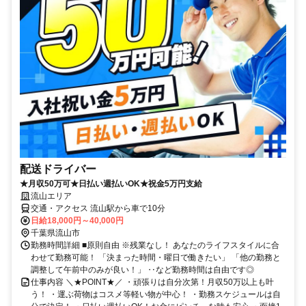
配送ドライバー
★月収50万可★日払い週払いOK★祝金5万円支給
流山エリア
交通・アクセス 流山駅から車で10分
日給18,000円～40,000円
千葉県流山市
勤務時間詳細 ■原則自由 ※残業なし！ あなたのライフスタイルに合
わせて勤務可能！ 「決まった時間・曜日で働きたい」 「他の勤務と
調整して午前中のみが良い！」 ‥など勤務時間は自由です◎
仕事内容 ＼★POINT★／ ・頑張りは自分次第！月収50万以上も叶
う！ ・運ぶ荷物はコスメ等軽い物が中心！ ・勤務スケジュールは自