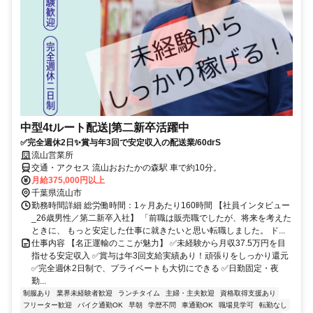
中型4tルート配送|第二新卒活躍中
✅完全週休2日✨賞与年3回で安定収入の配送業/60drS
流山営業所
交通・アクセス 流山おおたかの森駅 車で約10分。
月給375,000円以上
千葉県流山市
勤務時間詳細 総労働時間：1ヶ月あたり160時間 【社員インタビュー
_26歳男性／第二新卒入社】 「前職は販売職でしたが、将来を考えた
ときに、 もっと安定した仕事に就きたいと思い転職しました。 ド...
仕事内容 【名正運輸のここが魅力】 ✅未経験から月収37.5万円を目
指せる安定収入 ✅賞与は年3回支給実績あり！頑張りをしっかり還元
✅完全週休2日制で、プライベートも大切にできる ✅日勤固定・夜
勤...
制服あり
業界未経験者歓迎
ランチタイム
主婦・主夫歓迎
資格取得支援あり
フリーター歓迎
バイク通勤OK
早朝
学歴不問
車通勤OK
職場見学可
転勤なし