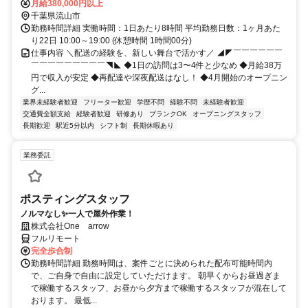
月給380,000円以上
千葉県流山市
勤務時間詳細 実働時間：1日あたり8時間 平均勤務日数：1ヶ月あた
り22日 10:00～19:00 (休憩時間 1時間00分)
仕事内容 ＼配送の経験を、新しい舞台で活かす／ ◢◤￣￣￣￣￣￣
￣￣￣￣￣￣￣￣￣◥◣ ◆1日の訪問は3〜4件と少なめ ◆月給38万
円で収入が安定 ◆再配達や深夜配送はなし！ ◆4月開始のオープニン
グ...
業界未経験者歓迎
フリーター歓迎
学歴不問
経験不問
未経験者歓迎
交通費全額支給
経験者歓迎
研修あり
ブランクOK
オープニングスタッフ
長期歓迎
駅近5分以内
シフト制
長期休暇あり
業務委託
ポスティングスタッフ
ノルマなし✨一人で屋外作業！
株式会社One arrow
フルリモート
完全歩合制
勤務時間詳細 勤務時間は、案件ごとに決められた配布可能時間内
で、ご自身で自由に設定していただけます。 朝早くからお昼過ぎま
で稼働するスタッフ、お昼から夕方まで稼働するスタッフが混在して
おります。 最低...