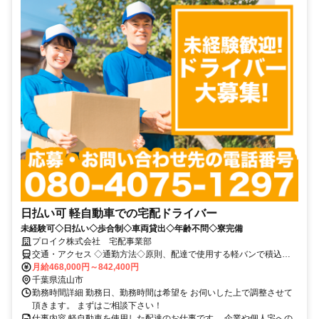
日払い可 軽自動車での宅配ドライバー
未経験可◇日払い◇歩合制◇車両貸出◇年齢不問◇寮完備
プロイク株式会社 宅配事業部
交通・アクセス ◇通勤方法◇原則、配達で使用する軽バンで積込地
まで行って頂く直行直帰スタイルです。
月給468,000円～842,400円
千葉県流山市
勤務時間詳細 勤務日、勤務時間は希望を お伺いした上で調整させて
頂きます。 まずはご相談下さい！
仕事内容 軽自動車を使用した配達のお仕事です。 企業や個人宅への