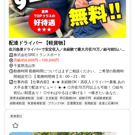
配達ドライバー 【軽貨物】
佐川急便ドライバーで安定収入／未経験で最大月収70万／給与前払い可
能／ライフスタイルに合わせて働ける
株式会社SREトランスポート
月給450,000円～700,000円
千葉県流山市
勤務時間 勤務時間についてはまずご相談ください。 ご希望の勤務時
間相談可◎ 【 勤務時間例 】8：00～21：00
仕事内容 【仕事内容】 ★-★ 未経験OK！高収入ドライバー募集 あの
大手企業で配送デビュー！ ★-★ ◎月収70万円以上も可能！ ◎給与
前払い制度あり！ ◎やればやるほど稼げる！ ⇒稼ぎたいあなた...
業界未経験者歓迎
主婦・主夫歓迎
即日勤務OK
経験不問
未経験者歓迎
経験者歓迎
有資格者歓迎
ブランクOK
交通費支給
長期歓迎
友達と応募OK
業務委託