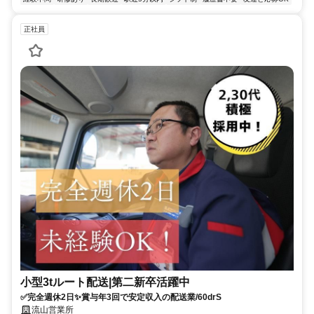
正社員
小型3tルート配送|第二新卒活躍中
✅完全週休2日✨賞与年3回で安定収入の配送業/60drS
流山営業所