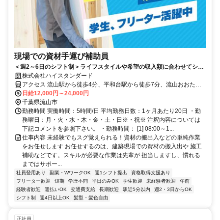
現場での資材手運び補助員
＜週2～6日のシフト制＞ライフスタイルや希望の収入額に合わせてシフ
ト考慮♪未経験OK！
株式会社ハイスタンダード
アクセス 流山駅から徒歩4分、平和台駅から徒歩7分、流山おおたか
の森駅から車7分
日給12,000円～24,000円
千葉県流山市
勤務時間 実働時間：5時間/日 平均勤務日数：1ヶ月あたり20日 ・勤
務曜日：月・火・水・木・金・土・日※・祝※ 注釈内容については
下記コメントを参照下さい。 ・勤務時間： [1] 08:00～1...
仕事内容 未経験でもスグ覚えられる！資材の搬出入などの単純作業
をお任せします お任せするのは、建築現場での資材の搬入出や 施工
補助などです。スキルが必要な作業は先輩が 担当しますし、慣れる
まではサポー...
社員登用あり
副業・WワークOK
週1シフト提出
資格取得支援あり
フリーター歓迎
短期
学歴不問
平日のみOK
学生歓迎
未経験者歓迎
午前
経験者歓迎
週払いOK
交通費支給
長期歓迎
駅近5分以内
週2・3日からOK
シフト制
週4日以上OK
髪型・髪色自由
正社員