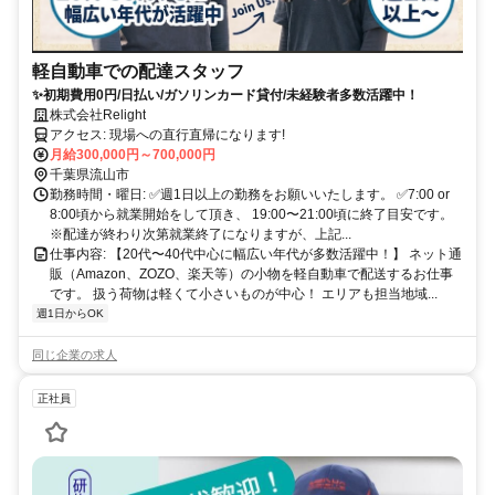
軽自動車での配達スタッフ
✨初期費用0円/日払い/ガソリンカード貸付/未経験者多数活躍中！
株式会社Relight
アクセス: 現場への直行直帰になります!
月給300,000円～700,000円
千葉県流山市
勤務時間・曜日: ✅週1日以上の勤務をお願いいたします。 ✅7:00 or
8:00頃から就業開始をして頂き、 19:00〜21:00頃に終了目安です。
※配達が終わり次第就業終了になりますが、上記...
仕事内容: 【20代〜40代中心に幅広い年代が多数活躍中！】 ネット通
販（Amazon、ZOZO、楽天等）の小物を軽自動車で配送するお仕事
です。 扱う荷物は軽くて小さいものが中心！ エリアも担当地域...
週1日からOK
同じ企業の求人
正社員