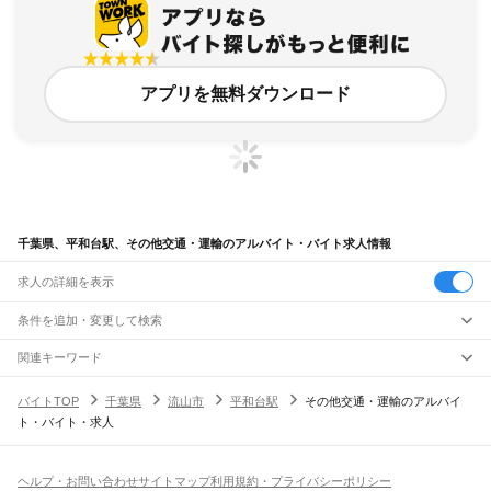
アプリを無料ダウンロード
千葉県、平和台駅、その他交通・運輸のアルバイト・バイト求人情報
求人の詳細を表示
条件を追加・変更して検索
市区町村を追加・変更
関連キーワード
完全在宅ワーク 全国
シール貼り 在宅
現在地周辺
ガチャガチャ
犬カフェ
千葉県
駅を追加・変更
バイトTOP
千葉県
流山市
平和台駅
その他交通・運輸のアルバイ
千葉県
すべて
ト・バイト・求人
千葉市
すべて
職種を追加・変更
JR武蔵野線
中央区
花見川区
稲毛区
若葉区
緑区
美浜区
南流山駅
新松戸駅
新八柱駅
東松戸駅
市川大野駅
船橋法典駅
西船橋駅
飲食・フードサービス
銚子市
市川市
船橋市
館山市
木更津市
松戸市
野田市
茂原市
成田市
佐倉市
東金市
特徴を追加・変更
飲食・フードサービス
すべて
ヘルプ・お問い合わせ
サイトマップ
利用規約・プライバシーポリシー
JR中央・総武線
旭市
習志野市
柏市
勝浦市
市原市
流山市
八千代市
我孫子市
鴨川市
鎌ケ谷市