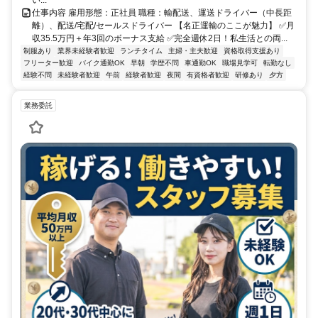
い...
仕事内容 雇用形態：正社員 職種：輸配送、運送ドライバー（中長距
離）、配送/宅配/セールスドライバー 【名正運輸のここが魅力】 ✅月
収35.5万円＋年3回のボーナス支給 ✅完全週休2日！私生活との両...
制服あり
業界未経験者歓迎
ランチタイム
主婦・主夫歓迎
資格取得支援あり
フリーター歓迎
バイク通勤OK
早朝
学歴不問
車通勤OK
職場見学可
転勤なし
経験不問
未経験者歓迎
午前
経験者歓迎
夜間
有資格者歓迎
研修あり
夕方
業務委託