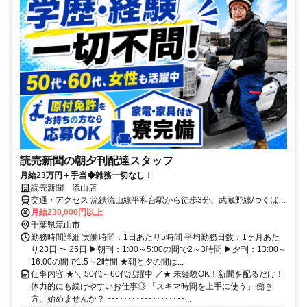
読売新聞の朝夕刊配達スタッフ
月給23万円＋手当◆雑務一切なし！
読売新聞 流山店
交通・アクセス 流鉄流山線平和台駅から徒歩3分、武蔵野線/つくばエ
クスプレス南流山駅から車で5分
月給230,000円以上
千葉県流山市
勤務時間詳細 実働時間：1日あたり5時間 平均勤務日数：1ヶ月あた
り23日 〜 25日 ▶朝刊：1:00～5:00の間で2～3時間 ▶夕刊：13:00～
16:00の間で1.5～2時間 ★朝と夕の間は...
仕事内容 ★＼ 50代～60代活躍中 ／★ 未経験OK！新聞を配るだけ！
体力的にも続けやすいお仕事◎ 「スキマ時間を上手に使う」 働き
方、始めませんか？ ･･･････････････････...