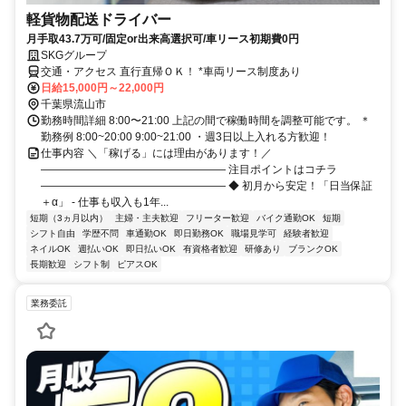
軽貨物配送ドライバー
月手取43.7万可/固定or出来高選択可/車リース初期費0円
SKGグループ
交通・アクセス 直行直帰ＯＫ！ *車両リース制度あり
日給15,000円～22,000円
千葉県流山市
勤務時間詳細 8:00〜21:00 上記の間で稼働時間を調整可能です。 ＊
勤務例 8:00~20:00 9:00~21:00 ・週3日以上入れる方歓迎！
仕事内容 ＼「稼げる」には理由があります！／
――――――――――――――――― 注目ポイントはコチラ
――――――――――――――――― ◆ 初月から安定！「日当保証
＋α」 - 仕事も収入も1年...
短期（3ヵ月以内）
主婦・主夫歓迎
フリーター歓迎
バイク通勤OK
短期
シフト自由
学歴不問
車通勤OK
即日勤務OK
職場見学可
経験者歓迎
ネイルOK
週払いOK
即日払いOK
有資格者歓迎
研修あり
ブランクOK
長期歓迎
シフト制
ピアスOK
業務委託