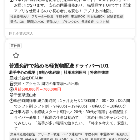
お届けになります。 安心の同乗研修あり、 職場見学もOKです！ 配達
アプリを使用するので 初心者にも安心！ アプリ上の地図に...
社員登用あり
フリーター歓迎
学歴不問
車通勤OK
即日勤務OK
経験者歓迎
週払いOK
即日払いOK
研修あり
ブランクOK
長期歓迎
シフト制
同じ企業の求人
正社員
普通免許で始める軽貨物配送ドライバー/101
若手中心の職場｜9割が未経験｜社用車利用可｜将来性抜群
株式会社DEALife
交通・アクセス 周辺の集荷場への出勤
月給500,000円～700,000円
千葉県流山市
勤務時間詳細 総労働時間：1ヶ月あたり173時間 7：00～22：00の間
でシフト制 シフト例 ・9時00分～19時00分 ・8時00分～18時00分
仕事内容 ＼未経験スタート9割✨／ 20代・30代が活躍する軽配送ド
ライバー募集！ 「配送の仕事は初めて」 「車の仕事にチャレンジし
てみたい」 「若手が多い職場で働きたい」 「将来を考えて、安定し
て...
業界未経験者歓迎
フリーター歓迎
バイク通勤OK
学歴不問
車通勤OK
転勤なし
経験不問
研修あり
長期歓迎
駅近5分以内
シフト制
履歴書不要
友達と応募OK