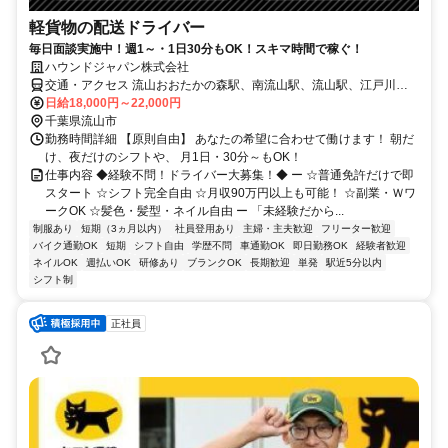
軽貨物の配送ドライバー
毎日面談実施中！週1～・1日30分もOK！スキマ時間で稼ぐ！
ハウンドジャパン株式会社
交通・アクセス 流山おおたかの森駅、南流山駅、流山駅、江戸川台
駅
日給18,000円～22,000円
千葉県流山市
勤務時間詳細 【原則自由】 あなたの希望に合わせて働けます！ 朝だ
け、夜だけのシフトや、 月1日・30分～もOK！
仕事内容 ◆経験不問！ドライバー大募集！◆ ー ☆普通免許だけで即
スタート ☆シフト完全自由 ☆月収90万円以上も可能！ ☆副業・Ｗワ
ークOK ☆髪色・髪型・ネイル自由 ー 「未経験だから...
制服あり
短期（3ヵ月以内）
社員登用あり
主婦・主夫歓迎
フリーター歓迎
バイク通勤OK
短期
シフト自由
学歴不問
車通勤OK
即日勤務OK
経験者歓迎
ネイルOK
週払いOK
研修あり
ブランクOK
長期歓迎
単発
駅近5分以内
シフト制
正社員