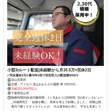
小型3tルート配送|未経験から月35.5万×完休2日
✅完全週休2日✨賞与年3回で安定収入の配送業/60drS
流山営業所
交通・アクセス 流山おおたかの森駅 車で約10分。
月給355,000円以上
千葉県流山市
勤務時間詳細 総労働時間：1ヶ月あたり160時間 【社員インタビュー
_30歳男性】 「結婚を機に、将来を考えて転職しました。 前職は残
業代で稼ぐスタイルでしたが、 今は基本給が高く、手当も充実して