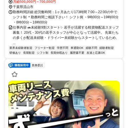
月給500,000円～700,000円
千葉県流山市
勤務時間詳細 総労働時間：1ヶ月あたり173時間 7:00～22:00の中で
シフト制 ＊勤務時間ご相談下さい！ シフト例 ・9時00分～19時00分
・8時00分～18時00分
仕事内容 🚗未経験9割スタート✨ 若手が活躍する軽貨物配送スタッフ
募集！ 20代・30代の若手スタッフが中心となって活躍中。 先輩たち
の多くが配送未経験・ドライバー未経験からスタートしているため、
...
業界未経験者歓迎
フリーター歓迎
学歴不問
車通勤OK
経験不問
経験者歓迎
研修あり
長期歓迎
シフト制
長期休暇あり
履歴書不要
友達と応募OK
業務委託