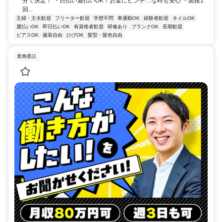
分で決定！ ・日払い週払いOK！お金にピンチ…な時も安心 ・面接1
回...
主婦・主夫歓迎
フリーター歓迎
学歴不問
車通勤OK
経験者歓迎
ネイルOK
週払いOK
即日払いOK
有資格者歓迎
研修あり
ブランクOK
長期歓迎
ピアスOK
服装自由
ひげOK
髪型・髪色自由
業務委託