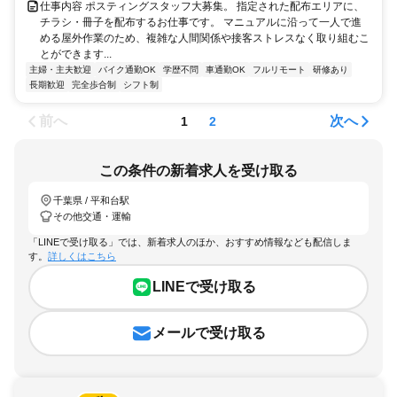
仕事内容 ポスティングスタッフ大募集。 指定された配布エリアに、
チラシ・冊子を配布するお仕事です。 マニュアルに沿って一人で進
める屋外作業のため、複雑な人間関係や接客ストレスなく取り組むこ
とができます...
主婦・主夫歓迎
バイク通勤OK
学歴不問
車通勤OK
フルリモート
研修あり
長期歓迎
完全歩合制
シフト制
前へ
次へ
1
2
この条件の新着求人を受け取る
千葉県 / 平和台駅
その他交通・運輸
「LINEで受け取る」では、新着求人のほか、おすすめ情報なども配信しま
す。
詳しくはこちら
LINEで受け取る
メールで受け取る