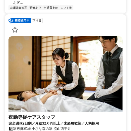
お客...
未経験者歓迎
研修あり
交通費支給
シフト制
正社員
夜勤専従ケアスタッフ
完全週休2日制／月給32万円以上／未経験歓迎／人柄採用
家族葬式場 小さな森の家 流山西平井