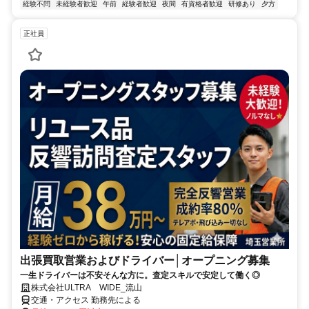
経験不問
未経験者歓迎
午前
経験者歓迎
夜間
有資格者歓迎
研修あり
夕方
正社員
出張買取営業およびドライバー│オープニング募集
一生ドライバーは不安そんな方に。査定スキルで安定して働く◎
株式会社ULTRA WIDE_流山
交通・アクセス 勤務先による