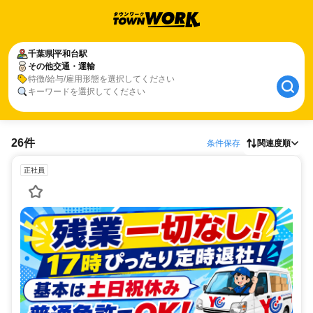
千葉県
平和台駅
その他交通・運輸
特徴/給与/雇用形態を選択してください
キーワードを選択してください
26件
条件保存
関連度順
正社員