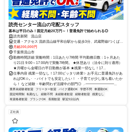
読売センター流山の宅配スタッフ
基本は平日のみ！固定月給20万円～！普通免許で始められる◎
読売新聞 流山店
交通・アクセス 流鉄流山線平和台駅から徒歩3分、武蔵野線/つくばエ
クスプレス南流山駅から車で5分
月給200,000円
千葉県流山市
勤務時間詳細 実働時間：1日あたり7時間 平均勤務日数：1ヶ月あた
り21日 9:00～17:00内で実働7時間。 ★休憩あり（法令に則り適用）
★月曜から金曜日の平日勤務が基本 ★残業一切なし！17...
仕事内容 残業一切なし！17:00ピッタリ終業✨ お手元に普通免許があ
ればOK☆｡･ ・バイトでも安定したい！ ・子育てが少し落ち着いたか
ら！ など経験・年齢問わず活躍中の部門◎ ╭━━━━━━━━...
業界未経験者歓迎
フリーター歓迎
バイク通勤OK
学歴不問
車通勤OK
固定時間制
転勤なし
経験不問
未経験者歓迎
経験者歓迎
残業なし
有資格者歓迎
ブランクOK
長期歓迎
駅近5分以内
正社員