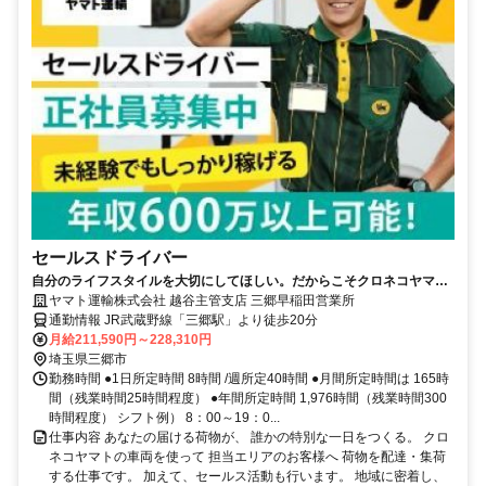
セールスドライバー
自分のライフスタイルを大切にしてほしい。だからこそクロネコヤマト
は収入も休日も充実
ヤマト運輸株式会社 越谷主管支店 三郷早稲田営業所
通勤情報 JR武蔵野線「三郷駅」より徒歩20分
月給211,590円～228,310円
埼玉県三郷市
勤務時間 ●1日所定時間 8時間 /週所定40時間 ●月間所定時間は 165時
間（残業時間25時間程度） ●年間所定時間 1,976時間（残業時間300
時間程度） シフト例） 8：00～19：0...
仕事内容 あなたの届ける荷物が、 誰かの特別な一日をつくる。 クロ
ネコヤマトの車両を使って 担当エリアのお客様へ 荷物を配達・集荷
する仕事です。 加えて、セールス活動も行います。 地域に密着し、