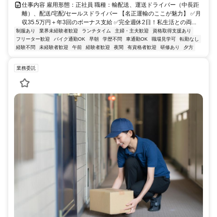
仕事内容 雇用形態：正社員 職種：輸配送、運送ドライバー（中長距
離）、配送/宅配/セールスドライバー 【名正運輸のここが魅力】 ✅月
収35.5万円＋年3回のボーナス支給 ✅完全週休2日！私生活との両...
制服あり
業界未経験者歓迎
ランチタイム
主婦・主夫歓迎
資格取得支援あり
フリーター歓迎
バイク通勤OK
早朝
学歴不問
車通勤OK
職場見学可
転勤なし
経験不問
未経験者歓迎
午前
経験者歓迎
夜間
有資格者歓迎
研修あり
夕方
業務委託