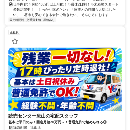
駅、吉川美南駅、レイクタウン駅、北越谷駅、川口駅、小岩駅、金町
仕事内容: ✨月給40万円以上可能！ ✨週休2日制！ ✨未経験スタート
駅、越谷駅、草加駅、流山駅など
多数活躍中！ 「しっかり稼ぎたい」 「家族との時間も大切にした
い」 「将来も安心できる会社で働きたい」 そんな方におすす...
固定時間制
交通費支給
昇給あり
正社員
読売センター流山の宅配スタッフ
基本は平日のみ！固定月給20万円～！普通免許で始められる◎
読売新聞 流山店