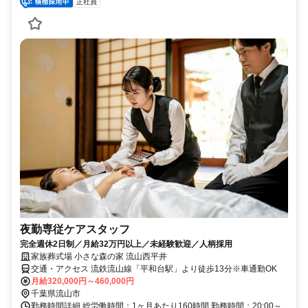
正社員
夜勤専従ケアスタッフ
完全週休2日制／月給32万円以上／未経験歓迎／人柄採用
家族葬式場 小さな森の家 流山西平井
交通・アクセス 流鉄流山線「平和台駅」より徒歩13分※車通勤OK
月給320,000円～460,000円
千葉県流山市
勤務時間詳細 総労働時間：1ヶ月あたり160時間 勤務時間：20:00～