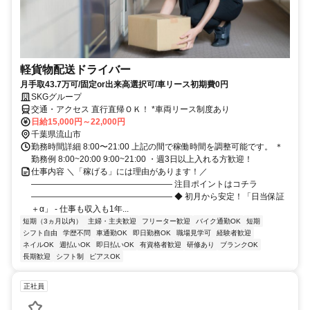
軽貨物配送ドライバー
月手取43.7万可/固定or出来高選択可/車リース初期費0円
SKGグループ
交通・アクセス 直行直帰ＯＫ！ *車両リース制度あり
日給15,000円～22,000円
千葉県流山市
勤務時間詳細 8:00〜21:00 上記の間で稼働時間を調整可能です。 ＊
勤務例 8:00~20:00 9:00~21:00 ・週3日以上入れる方歓迎！
仕事内容 ＼「稼げる」には理由があります！／
――――――――――――――――― 注目ポイントはコチラ
――――――――――――――――― ◆ 初月から安定！「日当保証
＋α」 - 仕事も収入も1年...
短期（3ヵ月以内）
主婦・主夫歓迎
フリーター歓迎
バイク通勤OK
短期
シフト自由
学歴不問
車通勤OK
即日勤務OK
職場見学可
経験者歓迎
ネイルOK
週払いOK
即日払いOK
有資格者歓迎
研修あり
ブランクOK
長期歓迎
シフト制
ピアスOK
正社員