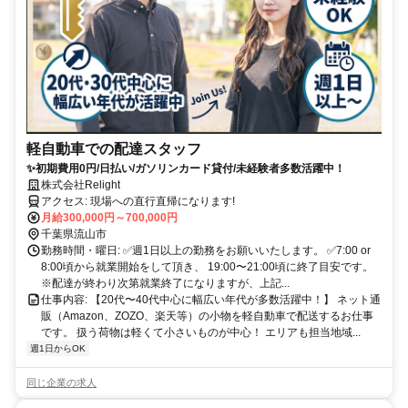
軽自動車での配達スタッフ
✨初期費用0円/日払い/ガソリンカード貸付/未経験者多数活躍中！
株式会社Relight
アクセス: 現場への直行直帰になります!
月給300,000円～700,000円
千葉県流山市
勤務時間・曜日: ✅週1日以上の勤務をお願いいたします。 ✅7:00 or
8:00頃から就業開始をして頂き、 19:00〜21:00頃に終了目安です。
※配達が終わり次第就業終了になりますが、上記...
仕事内容: 【20代〜40代中心に幅広い年代が多数活躍中！】 ネット通
販（Amazon、ZOZO、楽天等）の小物を軽自動車で配送するお仕事
です。 扱う荷物は軽くて小さいものが中心！ エリアも担当地域...
週1日からOK
同じ企業の求人