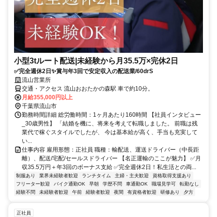
小型3tルート配送|未経験から月35.5万×完休2日
✅完全週休2日✨賞与年3回で安定収入の配送業/60drS
流山営業所
交通・アクセス 流山おおたかの森駅 車で約10分。
月給355,000円以上
千葉県流山市
勤務時間詳細 総労働時間：1ヶ月あたり160時間 【社員インタビュー
_30歳男性】 「結婚を機に、将来を考えて転職しました。 前職は残
業代で稼ぐスタイルでしたが、 今は基本給が高く、手当も充実して
い...
仕事内容 雇用形態：正社員 職種：輸配送、運送ドライバー（中長距
離）、配送/宅配/セールスドライバー 【名正運輸のここが魅力】 ✅月
収35.5万円＋年3回のボーナス支給 ✅完全週休2日！私生活との両...
制服あり
業界未経験者歓迎
ランチタイム
主婦・主夫歓迎
資格取得支援あり
フリーター歓迎
バイク通勤OK
早朝
学歴不問
車通勤OK
職場見学可
転勤なし
経験不問
未経験者歓迎
午前
経験者歓迎
夜間
有資格者歓迎
研修あり
夕方
正社員