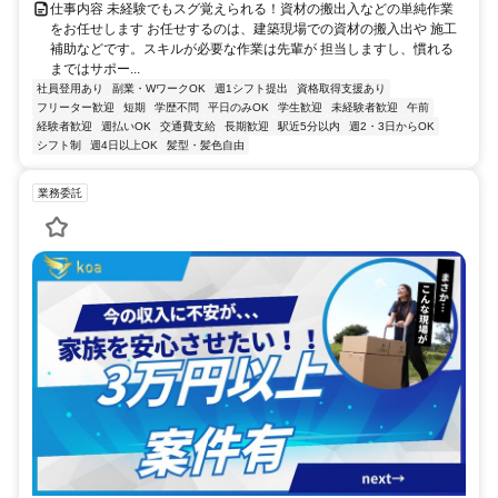
仕事内容 未経験でもスグ覚えられる！資材の搬出入などの単純作業
をお任せします お任せするのは、建築現場での資材の搬入出や 施工
補助などです。スキルが必要な作業は先輩が 担当しますし、慣れる
まではサポー...
社員登用あり
副業・WワークOK
週1シフト提出
資格取得支援あり
フリーター歓迎
短期
学歴不問
平日のみOK
学生歓迎
未経験者歓迎
午前
経験者歓迎
週払いOK
交通費支給
長期歓迎
駅近5分以内
週2・3日からOK
シフト制
週4日以上OK
髪型・髪色自由
業務委託