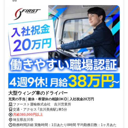
大型ウィング車のドライバー
充実の手当│連休・希望休の相談OK◎│入社祝金20万円
ファースト運輸株式会社 吉川営業所
交通・アクセス ｢吉川美南駅｣車5分
月給380,000円以上
埼玉県吉川市
勤務時間詳細 実働時間：1日あたり8時間 平均勤務日数：1ヶ月あた