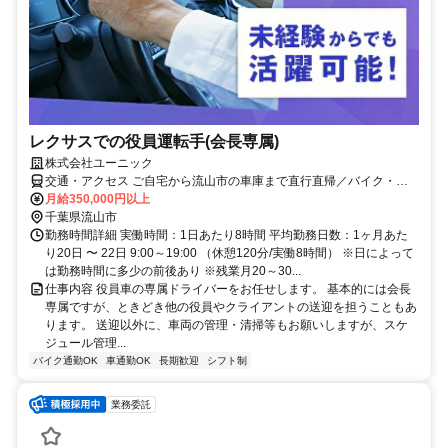
レクサスでの役員運転手(会長専属)
株式会社ユーニック
交通・アクセス ご自宅から流山市の車庫まで直行直帰／バイク・車
通勤OK(駐車場完備)
月給350,000円以上
千葉県流山市
勤務時間詳細 実働時間：1日あたり8時間 平均勤務日数：1ヶ月あた
り20日 〜 22日 9:00～19:00 （休憩120分/実働8時間） ※日によって
は勤務時間に多少の前後あり ※残業月20～30...
仕事内容 役員車の専属ドライバーをお任せします。 基本的には会長
専属ですが、ときどき他の役員やクライアントの送迎を担うこともあ
ります。 送迎以外に、車両の管理・清掃等もお願いしますが、スケ
ジュール管理...
バイク通勤OK
車通勤OK
長期歓迎
シフト制
業務委託