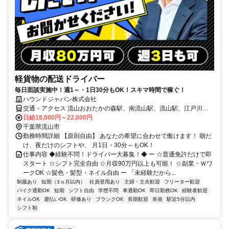
軽貨物の配送ドライバー
毎日面談実施中！週1～・1日30分もOK！スキマ時間で稼ぐ！
ハウンドジャパン株式会社
交通・アクセス 流山おおたかの森駅、南流山駅、流山駅、江戸川台
駅
日給18,000円～22,000円
千葉県流山市
勤務時間詳細 【原則自由】 あなたの希望に合わせて働けます！ 朝だ
け、夜だけのシフトや、 月1日・30分～もOK！
仕事内容 ◆経験不問！ドライバー大募集！◆ ー ☆普通免許だけで即
スタート ☆シフト完全自由 ☆月収90万円以上も可能！ ☆副業・Ｗワ
ークOK ☆髪色・髪型・ネイル自由 ー 「未経験だから...
制服あり
短期（3ヵ月以内）
社員登用あり
主婦・主夫歓迎
フリーター歓迎
バイク通勤OK
短期
シフト自由
学歴不問
車通勤OK
即日勤務OK
経験者歓迎
ネイルOK
週払いOK
研修あり
ブランクOK
長期歓迎
単発
駅近5分以内
シフト制