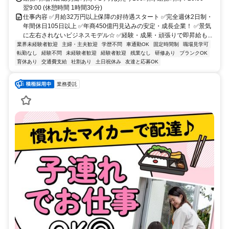
翌9:00 (休憩時間 1時間30分)
仕事内容 ✅月給32万円以上保障の好待遇スタート ✅完全週休2日制・
年間休日105日以上 ✅年商450億円見込みの安定・成長企業！ ✅景気
に左右されないビジネスモデル☆ ✅経験・成果・頑張りで即昇給も...
業界未経験者歓迎
主婦・主夫歓迎
学歴不問
車通勤OK
固定時間制
職場見学可
転勤なし
経験不問
未経験者歓迎
経験者歓迎
残業なし
研修あり
ブランクOK
育休あり
交通費支給
社割あり
土日祝休み
友達と応募OK
業務委託