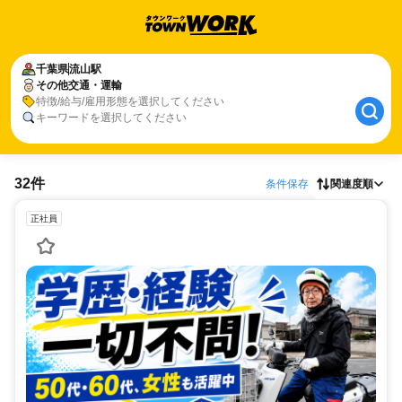
千葉県
流山駅
その他交通・運輸
特徴/給与/雇用形態を選択してください
キーワードを選択してください
32件
条件保存
関連度順
正社員