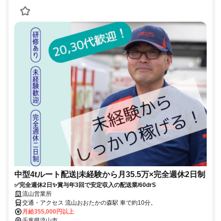
中型4tルート配送|未経験から月35.5万×完全週休2日制
✅完全週休2日✨賞与年3回で安定収入の配送業/60drS
流山営業所
交通・アクセス 流山おおたかの森駅 車で約10分。
月給355,000円以上
千葉県流山市