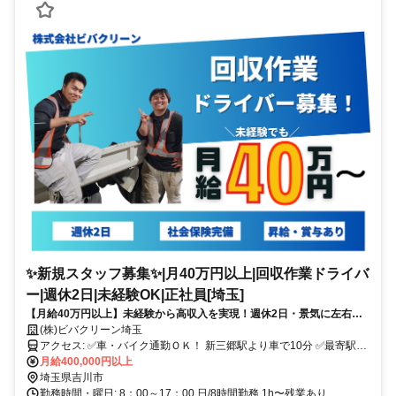
✨新規スタッフ募集✨|月40万円以上|回収作業ドライバ
ー|週休2日|未経験OK|正社員[埼玉]
【月給40万円以上】未経験から高収入を実現！週休2日・景気に左右さ
れにくい安定業界
(株)ビバクリーン埼玉
アクセス: ✅車・バイク通勤ＯＫ！ 新三郷駅より車で10分 ✅最寄駅：
三郷駅、新三郷駅、吉川駅、吉川美南駅 ✅募集エリア：足立区、葛飾
月給400,000円以上
区、草加市、越谷市、三郷市、流山市、松戸市、柏市、川口市、吉川
埼玉県吉川市
市、市川市、野田市 など ✅駅：三郷駅、流山駅、新三郷駅、吉川
勤務時間・曜日: 8：00～17：00 日/8時間勤務 1h〜残業あり