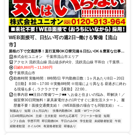
WEB面接可、日払い可の週2日~働ける警備【流山
市】
屋根の下で交通誘導！直行直帰OK◎寮完備＆日払いOK＆豊富な仕事量
★仕事が早く終わった時でも日給保証
株式会社ユニオン 千葉県流山市エリア
アクセス 流鉄流山線 流山徒歩約4分、流鉄流山線 平和台（千葉県）
徒歩約9分、つくばエクスプレス 流山セントラルパーク徒歩約17分
日給9,860円～11,580円
千葉県流山市エリア（南流山駅、鰭ケ崎駅、流山駅、初石駅、流山お
千葉県流山市
おたかの森駅、江戸川台駅、運河駅）
勤務時間 実働時間：8時間/日 平均勤務日数：1ヶ月あたり8日～20日
【日勤】 8:00～17:00 ※実働8時間 ※現場により異なる 昼過ぎに終わ
る現場も多く､ラクラクです 【夜勤】 22:00...
仕事内容 ■■注目の警備ワーク■■ ＼お金と住まいの悩み、即解決！／
個室寮30日間無料！家具家電付きの1Rですぐに新生活スタート。 履
歴書不要！面接交通費支給！（WEB面接の場合でも同額支給） ＜...
制服あり
短期（3ヵ月以内）
扶養内勤務OK
副業・WワークOK
1日4時間以内OK
主婦・主夫歓迎
60代も応募可
フリーター歓迎
短期
シフト自由
学歴不問
即日勤務OK
平日のみOK
学生歓迎
未経験者歓迎
午前
経験者歓迎
ネイルOK
有資格者歓迎
研修あり