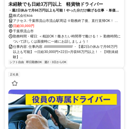
未経験でも日給3万円以上 軽貨物ドライバー
・週2日休みで月66万円以上も可能！やった分だけ稼げる仕事 ・単価
180円×180個＝日給32,400円！月収80万円超えも目指せる ・未経験歓
株式会社koa
迎／週払いOK／直行直帰OK
アクセス: 千葉県流山市流山駅周辺 ※勤務終了後、直行直帰OK！ ※
車がない方向けにリース制度あり（休日は自家用車として使用
日給30,000円
OK！）
千葉県流山市
勤務時間・曜日: ＜相談OK！働きたい時間帯で働ける！＞ 勤務時間に
ついて詳しくは面接時に一緒にお話しましょう！
仕事内容: 仕事内容: ///////////////////////////////// ・【週2日の休みで月66万円
以上も可能】⇒日給30,000円×22日=月収66万円以上！ ・【9割未経
験】...
シフト自由
即日勤務OK
週2・3日からOK
正社員