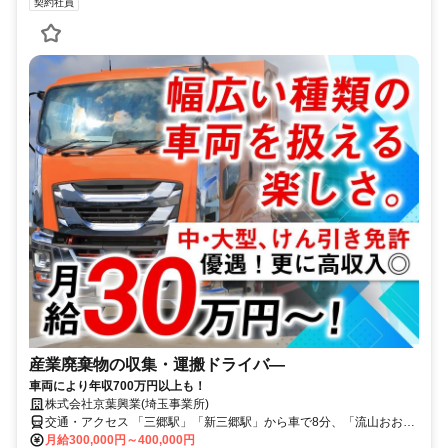
契約社員
産業廃棄物の収集・運搬ドライバ―
車両により年収700万円以上も！
株式会社京葉興業(埼玉事業所)
交通・アクセス 「三郷駅」「新三郷駅」から車で8分、「流山おおた
かの森駅」から車で12分
月給300,000円～400,000円