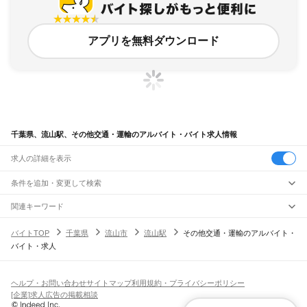
アプリを無料ダウンロード
千葉県、流山駅、その他交通・運輸のアルバイト・バイト求人情報
求人の詳細を表示
条件を追加・変更して検索
市区町村を追加・変更
関連キーワード
完全在宅ワーク 全国
シール貼り 在宅
現在地周辺
ガチャガチャ
犬カフェ
千葉県
駅を追加・変更
バイトTOP
千葉県
流山市
流山駅
その他交通・運輸のアルバイト・
千葉県
すべて
バイト・求人
千葉市
すべて
職種を追加・変更
JR武蔵野線
中央区
花見川区
稲毛区
若葉区
緑区
美浜区
南流山駅
新松戸駅
新八柱駅
東松戸駅
市川大野駅
船橋法典駅
西船橋駅
飲食・フードサービス
銚子市
市川市
船橋市
館山市
木更津市
松戸市
野田市
茂原市
成田市
佐倉市
東金市
特徴を追加・変更
飲食・フードサービス
すべて
ヘルプ・お問い合わせ
サイトマップ
利用規約・プライバシーポリシー
JR中央・総武線
旭市
習志野市
柏市
勝浦市
市原市
流山市
八千代市
我孫子市
鴨川市
鎌ケ谷市
ホールスタッフ
キッチンスタッフ
皿洗い・洗い場
精肉・鮮魚加工
給食調理
人気
[企業]求人広告の掲載相談
市川駅
本八幡駅
下総中山駅
西船橋駅
船橋駅
東船橋駅
津田沼駅
幕張本郷駅
幕張駅
君津市
富津市
浦安市
四街道市
袖ケ浦市
八街市
印西市
白井市
富里市
南房総市
雇用形態を追加・変更
パン屋（ベーカリー）
フードカウンター販売員
バー（BAR）・バーテンダー
日払いOK
高校生歓迎
学生歓迎
深夜の仕事
髪型・髪色自由
ひげOK
ネイルOK