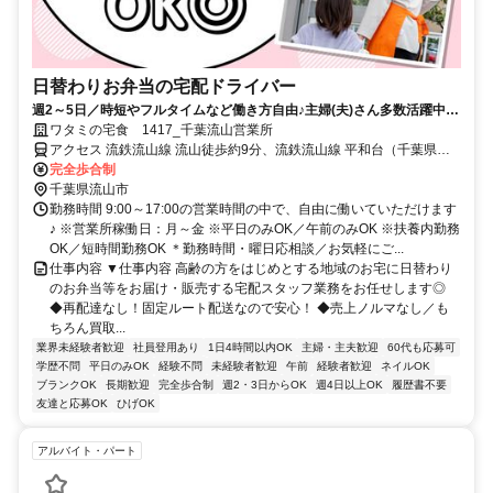
日替わりお弁当の宅配ドライバー
週2～5日／時短やフルタイムなど働き方自由♪主婦(夫)さん多数活躍中！
サポート体制バッチリなのでお子さんの行事でのお休みなども取りやす
ワタミの宅食 1417_千葉流山営業所
い◎
アクセス 流鉄流山線 流山徒歩約9分、流鉄流山線 平和台（千葉県）
徒歩約17分、つくばエクスプレス 流山セントラルパーク徒歩約24分
完全歩合制
千葉県流山市
勤務時間 9:00～17:00の営業時間の中で、自由に働いていただけます
♪ ※営業所稼働日：月～金 ※平日のみOK／午前のみOK ※扶養内勤務
OK／短時間勤務OK ＊勤務時間・曜日応相談／お気軽にご...
仕事内容 ▼仕事内容 高齢の方をはじめとする地域のお宅に日替わり
のお弁当等をお届け・販売する宅配スタッフ業務をお任せします◎
◆再配達なし！固定ルート配送なので安心！ ◆売上ノルマなし／も
ちろん買取...
業界未経験者歓迎
社員登用あり
1日4時間以内OK
主婦・主夫歓迎
60代も応募可
学歴不問
平日のみOK
経験不問
未経験者歓迎
午前
経験者歓迎
ネイルOK
ブランクOK
長期歓迎
完全歩合制
週2・3日からOK
週4日以上OK
履歴書不要
友達と応募OK
ひげOK
アルバイト・パート