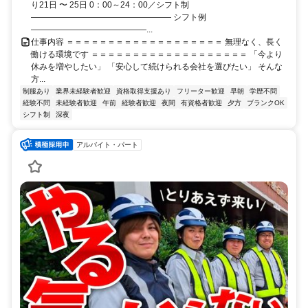
り21日 〜 25日 0：00～24：00／シフト制
――――――――――――――――― シフト例
――――――――――――――...
仕事内容 ＝＝＝＝＝＝＝＝＝＝＝＝＝＝＝＝＝＝＝ 無理なく、長く
働ける環境です ＝＝＝＝＝＝＝＝＝＝＝＝＝＝＝＝＝＝＝ 「今より
休みを増やしたい」 「安心して続けられる会社を選びたい」 そんな
方...
制服あり
業界未経験者歓迎
資格取得支援あり
フリーター歓迎
早朝
学歴不問
経験不問
未経験者歓迎
午前
経験者歓迎
夜間
有資格者歓迎
夕方
ブランクOK
シフト制
深夜
アルバイト・パート