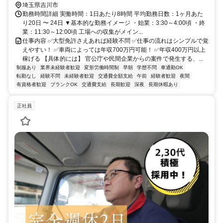
埼玉県吉川市
勤務時間詳細 実働時間：1日あたり8時間 平均勤務日数：1ヶ月あた
り20日 〜 24日 ▼基本的な勤務イメージ ・始業：3:30～4:00頃 ・終
業：11:30～12:00頃 工場への収集がメイン...
仕事内容 ✅大型免許さえあれば経験不問 ✅仕事の流れはシンプルで覚
えやすい！ ✅車両によっては年収700万円可能！ ✅年収400万円以上
稼げる 【具体的には】 官公庁や民間企業からの案件で発生する、...
制服あり
業界未経験者歓迎
変形労働時間制
早朝
学歴不問
車通勤OK
転勤なし
経験不問
未経験者歓迎
交通費全額支給
午前
経験者歓迎
夜間
有資格者歓迎
ブランクOK
交通費支給
長期歓迎
深夜
長期休暇あり
正社員