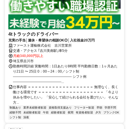
4tトラックのドライバー
充実の手当│連休・希望休の相談OK◎│入社祝金20万円
ファースト運輸株式会社 吉川営業所
交通・アクセス ｢吉川美南駅｣車5分
月給340,000円以上
埼玉県吉川市
勤務時間詳細 実働時間：1日あたり8時間 平均勤務日数：1ヶ月あた
り21日 〜 25日 0：00～24：00／シフト制
――――――――――――――――― シフト例
――――――――――――――...
仕事内容 ＝＝＝＝＝＝＝＝＝＝＝＝＝＝＝＝＝＝＝ 無理なく、長く
働ける環境です ＝＝＝＝＝＝＝＝＝＝＝＝＝＝＝＝＝＝＝ 「今より
休みを増やしたい」 「安心して続けられる会社を選びたい」 そんな
方...
制服あり
業界未経験者歓迎
資格取得支援あり
フリーター歓迎
早朝
学歴不問
経験不問
未経験者歓迎
午前
経験者歓迎
夜間
有資格者歓迎
夕方
ブランクOK
シフト制
深夜