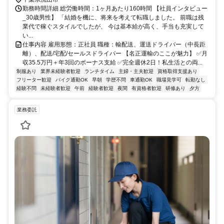
勤務時間詳細 総労働時間：1ヶ月あたり160時間 【社員インタビュー
_30歳男性】 「結婚を機に、将来を考えて転職しました。 前職は残
業代で稼ぐスタイルでしたが、 今は基本給が高く、手当も充実して
い...
仕事内容 雇用形態：正社員 職種：輸配送、運送ドライバー（中長距
離）、配送/宅配/セールスドライバー 【名正運輸のここが魅力】 ✅月
収35.5万円＋年3回のボーナス支給 ✅完全週休2日！私生活との両...
制服あり
業界未経験者歓迎
ランチタイム
主婦・主夫歓迎
資格取得支援あり
フリーター歓迎
バイク通勤OK
早朝
学歴不問
車通勤OK
職場見学可
転勤なし
経験不問
未経験者歓迎
午前
経験者歓迎
夜間
有資格者歓迎
研修あり
夕方
業務委託