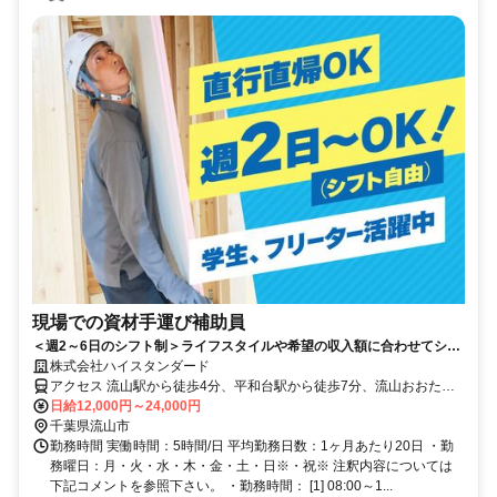
現場での資材手運び補助員
＜週2～6日のシフト制＞ライフスタイルや希望の収入額に合わせてシフ
ト考慮♪未経験OK！
株式会社ハイスタンダード
アクセス 流山駅から徒歩4分、平和台駅から徒歩7分、流山おおたか
の森駅から車7分
日給12,000円～24,000円
千葉県流山市
勤務時間 実働時間：5時間/日 平均勤務日数：1ヶ月あたり20日 ・勤
務曜日：月・火・水・木・金・土・日※・祝※ 注釈内容については
下記コメントを参照下さい。 ・勤務時間： [1] 08:00～1...