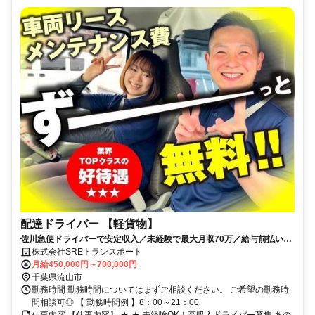
配達ドライバー 【軽貨物】
佐川急便ドライバーで安定収入／未経験で最大月収70万／給与前払い可
能／ライフスタイルに合わせて働ける
株式会社SREトランスポート
月給450,000円～700,000円
千葉県流山市
勤務時間 勤務時間についてはまずご相談ください。 ご希望の勤務時
間相談可◎ 【 勤務時間例 】8：00～21：00