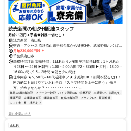
読売新聞の朝夕刊配達スタッフ
月給23万円＋手当◆雑務一切なし！
読売新聞 流山店
交通・アクセス 流鉄流山線平和台駅から徒歩3分、武蔵野線/つくばエ
クスプレス南流山駅から車で5分
月給230,000円以上
千葉県流山市
勤務時間詳細 実働時間：1日あたり5時間 平均勤務日数：1ヶ月あた
り23日 〜 25日 ▶朝刊：1:00～5:00の間で2～3時間 ▶夕刊：13:00～
16:00の間で1.5～2時間 ★朝と夕の間は...
仕事内容 ★＼ 50代～60代活躍中 ／★ 未経験OK！新聞を配るだけ！
体力的にも続けやすいお仕事◎ 「スキマ時間を上手に使う」 働き
方、始めませんか？ ･･･････････････････...
業界未経験者歓迎
フリーター歓迎
バイク通勤OK
学歴不問
車通勤OK
転勤なし
経験不問
未経験者歓迎
経験者歓迎
有資格者歓迎
ブランクOK
長期歓迎
シフト制
寮・社宅あり
同じ企業の求人
正社員