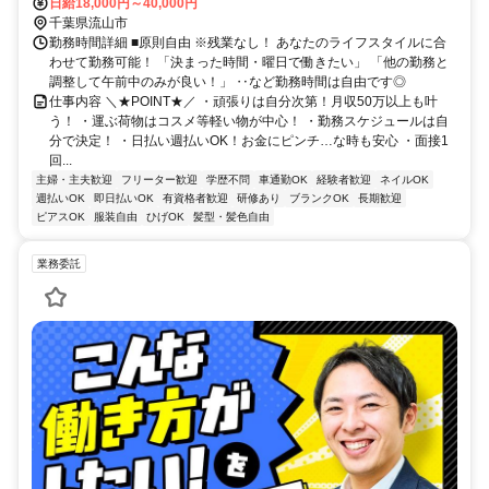
日給18,000円～40,000円
千葉県流山市
勤務時間詳細 ■原則自由 ※残業なし！ あなたのライフスタイルに合
わせて勤務可能！ 「決まった時間・曜日で働きたい」 「他の勤務と
調整して午前中のみが良い！」 ‥など勤務時間は自由です◎
仕事内容 ＼★POINT★／ ・頑張りは自分次第！月収50万以上も叶
う！ ・運ぶ荷物はコスメ等軽い物が中心！ ・勤務スケジュールは自
分で決定！ ・日払い週払いOK！お金にピンチ…な時も安心 ・面接1
回...
主婦・主夫歓迎
フリーター歓迎
学歴不問
車通勤OK
経験者歓迎
ネイルOK
週払いOK
即日払いOK
有資格者歓迎
研修あり
ブランクOK
長期歓迎
ピアスOK
服装自由
ひげOK
髪型・髪色自由
業務委託