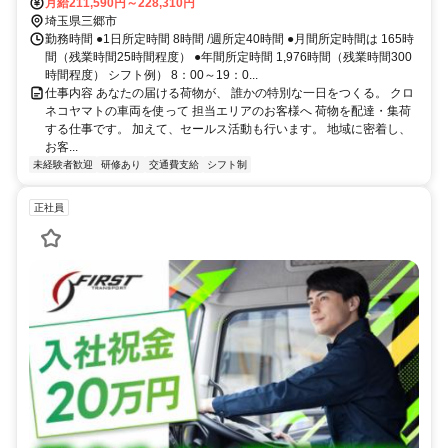
月給211,590円～228,310円
埼玉県三郷市
勤務時間 ●1日所定時間 8時間 /週所定40時間 ●月間所定時間は 165時
間（残業時間25時間程度） ●年間所定時間 1,976時間（残業時間300
時間程度） シフト例） 8：00～19：0...
仕事内容 あなたの届ける荷物が、 誰かの特別な一日をつくる。 クロ
ネコヤマトの車両を使って 担当エリアのお客様へ 荷物を配達・集荷
する仕事です。 加えて、セールス活動も行います。 地域に密着し、
お客...
未経験者歓迎
研修あり
交通費支給
シフト制
正社員