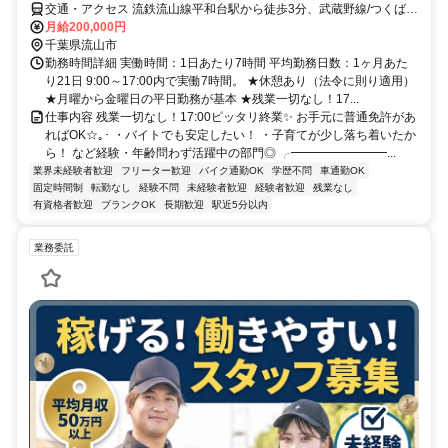
交通・アクセス 流鉄流山線平和台駅から徒歩3分、武蔵野線/つくばエ
クスプレス南流山駅から車で5分
月給200,000円
千葉県流山市
勤務時間詳細 実働時間：1日あたり7時間 平均勤務日数：1ヶ月あた
り21日 9:00～17:00内で実働7時間。 ★休憩あり（法令に則り適用）
★月曜から金曜日の平日勤務が基本 ★残業一切なし！17...
仕事内容 残業一切なし！17:00ピッタリ終業✨ お手元に普通免許があ
ればOK☆｡･ ・バイトでも安定したい！ ・子育てが少し落ち着いたか
ら！ など経験・年齢問わず活躍中の部門◎ ╭━━━━━━━━...
業界未経験者歓迎
フリーター歓迎
バイク通勤OK
学歴不問
車通勤OK
固定時間制
転勤なし
経験不問
未経験者歓迎
経験者歓迎
残業なし
有資格者歓迎
ブランクOK
長期歓迎
駅近5分以内
業務委託