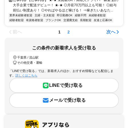
仕事内容 【仕事内容】 ★-★ 未経験OK！高収入ドライバー募集 あの
大手企業で配送デビュー！ ★-★ ◎月収70万円以上も可能！ ◎給与
前払い制度あり！ ◎やればやるほど稼げる！ ⇒稼ぎたいあなた...
業界未経験者歓迎
主婦・主夫歓迎
即日勤務OK
経験不問
未経験者歓迎
経験者歓迎
有資格者歓迎
ブランクOK
交通費支給
長期歓迎
友達と応募OK
前へ
次へ
1
2
この条件の新着求人を受け取る
千葉県 / 流山駅
その他交通・運輸
「LINEで受け取る」では、新着求人のほか、おすすめ情報なども配信しま
す。
詳しくはこちら
LINEで受け取る
メールで受け取る