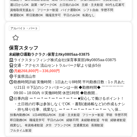
週1日からOK
副業・WワークOK
土日祝のみOK
主婦・主夫歓迎
60代も応募可
資格取得支援あり
フリーター歓迎
バイク通勤OK
シフト自由
学歴不問
車通勤OK
即日勤務OK
職場見学可
平日のみOK
転勤なし
アルバイト・パート
保育スタッフ
未経験◎通勤ラクラク♪保育士/tky0805aa-03875
ライクスタッフィング株式会社(保育事業部)/tky0805aa-03875
交通・アクセス 流山セントラルパーク駅より徒歩5分
月給268,800円～336,000円
千葉県流山市
勤務時間詳細 実働時間：1日あたり8時間 平均勤務日数：1ヶ月あた
り21日 ※下記のシフトパターンは一例 ◆勤務時間◆ ￣￣￣￣￣￣
09:00～18:00内 ※実働8時間 休憩1時間 ◆勤務開...
仕事内容 ー＊ー＊ー＊ー＊ー＊ー＊ー ■安心して働けるポイント！
・土日祝の行事は参加しなくてOK ・書類(連絡帳など)の作成もナシ
・持ち帰り仕事、残業なし ー＊ー＊ー＊ー＊ー＊ー＊ー ＼＼保...
扶養内勤務OK
1日4時間以内OK
主婦・主夫歓迎
フリーター歓迎
早朝
学歴不問
即日勤務OK
職場見学可
平日のみOK
経験不問
未経験者歓迎
午前
経験者歓迎
残業なし
有資格者歓迎
夕方
ブランクOK
交通費支給
長期歓迎
フルタイム歓迎