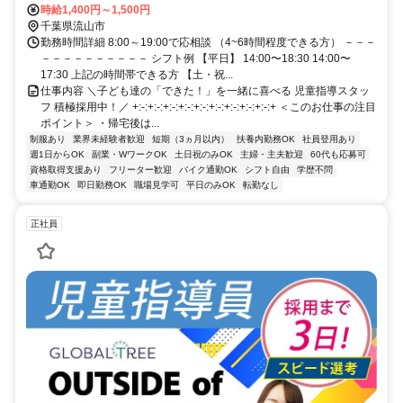
時給1,400円～1,500円
千葉県流山市
勤務時間詳細 8:00～19:00で応相談 （4~6時間程度できる方） －－－
－－－－－－－－－－ シフト例 【平日】 14:00〜18:30 14:00〜
17:30 上記の時間帯できる方 【土・祝...
仕事内容 ＼子ども達の「できた！」を一緒に喜べる 児童指導スタッ
フ 積極採用中！／ +:-:+:-:+:-:+:-:+:-:+:-:+:-:+:-:+:-:+ ＜このお仕事の注目
ポイント＞ ・帰宅後は...
制服あり
業界未経験者歓迎
短期（3ヵ月以内）
扶養内勤務OK
社員登用あり
週1日からOK
副業・WワークOK
土日祝のみOK
主婦・主夫歓迎
60代も応募可
資格取得支援あり
フリーター歓迎
バイク通勤OK
シフト自由
学歴不問
車通勤OK
即日勤務OK
職場見学可
平日のみOK
転勤なし
正社員