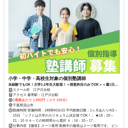
小学・中学・高校生対象の個別塾講師
未経験でもOK！大学1.2年生大歓迎！＜得意科目のみでOK＞＜週1日・
90分＞＜丁寧な 研修制度あり＞
スクールIE 江戸川台校
アクセス 最寄駅：江戸川台駅
1業務あたり 1,990円（コマ 100分）
千葉県流山市
勤務時間 実働時間：1時間40分/日 平均勤務日数：1ヶ月あたり4日～
15日 「シフトは大学のカリキュラム決定後でOK！」 ★16：20～
21：10 ※Ａ～Ｃの時間帯から選択 Ａ：16：20～17...
仕事内容 【服装】スーツ着用 勤務中の服装はスーツ着用です。 ビシ