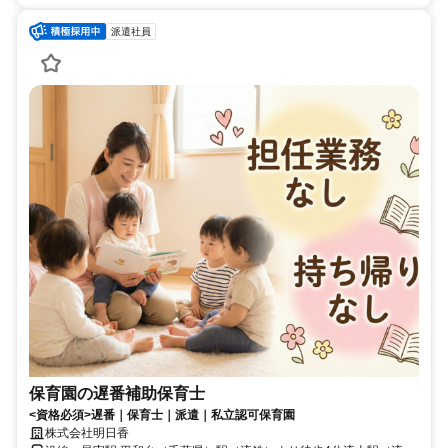
派遣社員
保育園の遅番補助保育士
<資格必須>遅番｜保育士｜派遣｜私立認可保育園
株式会社明日香