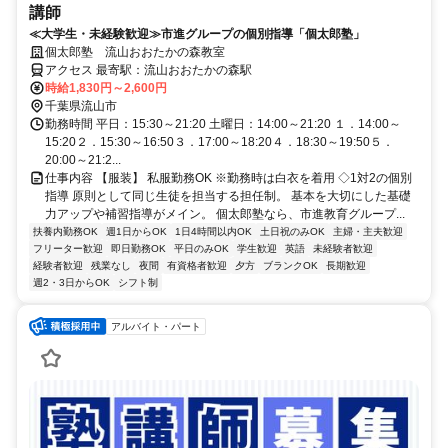
講師
≪大学生・未経験歓迎≫市進グループの個別指導「個太郎塾」
個太郎塾 流山おおたかの森教室
アクセス 最寄駅：流山おおたかの森駅
時給1,830円～2,600円
千葉県流山市
勤務時間 平日：15:30～21:20 土曜日：14:00～21:20 １．14:00～
15:20２．15:30～16:50３．17:00～18:20４．18:30～19:50５．
20:00～21:2...
仕事内容 【服装】 私服勤務OK ※勤務時は白衣を着用 ◇1対2の個別
指導 原則として同じ生徒を担当する担任制。 基本を大切にした基礎
力アップや補習指導がメイン。 個太郎塾なら、市進教育グループ...
扶養内勤務OK
週1日からOK
1日4時間以内OK
土日祝のみOK
主婦・主夫歓迎
フリーター歓迎
即日勤務OK
平日のみOK
学生歓迎
英語
未経験者歓迎
経験者歓迎
残業なし
夜間
有資格者歓迎
夕方
ブランクOK
長期歓迎
週2・3日からOK
シフト制
アルバイト・パート