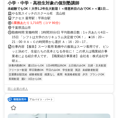
小学・中学・高校生対象の個別塾講師
未経験でもOK！大学1.2年生大歓迎！＜得意科目のみでOK＞＜週1日・
90分＞＜丁寧な研修制度あり＞
やる気スイッチのスクールIE 流山校
アクセス 最寄駅：平和台駅
1業務あたり 1,710円（コマ 90分）
千葉県流山市
勤務時間 実働時間：1時間30分/日 平均勤務日数：1ヶ月あたり4日～
15日 「シフトは大学のカリキュラム決定後でOK！」 ★16：20～
21：00 ※Ａ～Ｃの時間帯から選択 Ａ：16：20～17...
仕事内容 【服装】スーツ着用 勤務中の服装はスーツ着用です。 ビシ
ッと決めて、生徒たちの見本となる存在に！ この求人は職業紹介事
業者による紹介求人です。 【職業紹介事業者】 会社名：株式会社学
研エ...
扶養内勤務OK
週1日からOK
1日4時間以内OK
土日祝のみOK
主婦・主夫歓迎
フリーター歓迎
即日勤務OK
平日のみOK
学生歓迎
英語
未経験者歓迎
交通費全額支給
経験者歓迎
残業なし
夜間
有資格者歓迎
夕方
ブランクOK
長期歓迎
週2・3日からOK
同じ企業の求人
アルバイト・パート