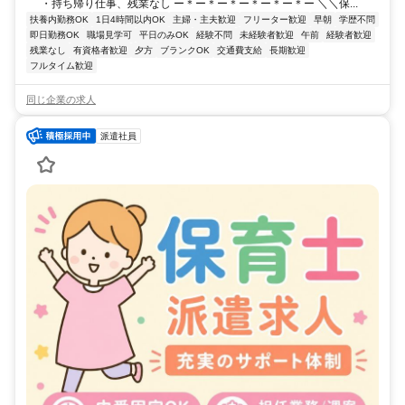
・持ち帰り仕事、残業なし ー＊ー＊ー＊ー＊ー＊ー＊ー ＼＼保...
扶養内勤務OK
1日4時間以内OK
主婦・主夫歓迎
フリーター歓迎
早朝
学歴不問
即日勤務OK
職場見学可
平日のみOK
経験不問
未経験者歓迎
午前
経験者歓迎
残業なし
有資格者歓迎
夕方
ブランクOK
交通費支給
長期歓迎
フルタイム歓迎
同じ企業の求人
派遣社員