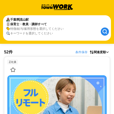
千葉県
流山駅
保育士・教員・講師すべて
特徴/給与/雇用形態を選択してください
キーワードを選択してください
52件
条件保存
関連度順
正社員