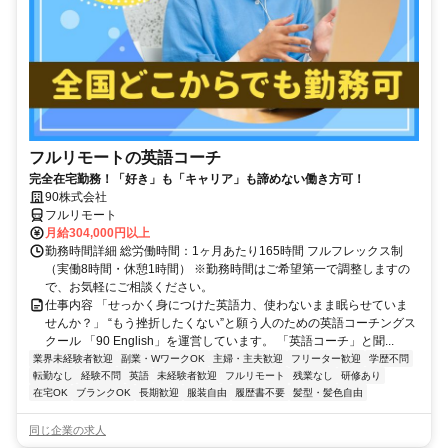
フルリモートの英語コーチ
完全在宅勤務！「好き」も「キャリア」も諦めない働き方可！
90株式会社
フルリモート
月給304,000円以上
勤務時間詳細 総労働時間：1ヶ月あたり165時間 フルフレックス制
（実働8時間・休憩1時間） ※勤務時間はご希望第一で調整しますの
で、お気軽にご相談ください。
仕事内容 「せっかく身につけた英語力、使わないまま眠らせていま
せんか？」 “もう挫折したくない”と願う人のための英語コーチングス
クール 「90 English」を運営しています。 「英語コーチ」と聞...
業界未経験者歓迎
副業・WワークOK
主婦・主夫歓迎
フリーター歓迎
学歴不問
転勤なし
経験不問
英語
未経験者歓迎
フルリモート
残業なし
研修あり
在宅OK
ブランクOK
長期歓迎
服装自由
履歴書不要
髪型・髪色自由
同じ企業の求人