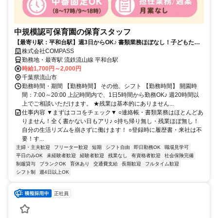
中規模認可保育園の保育スタッフ
【最寄り駅：平和台駅】週3日からOK♪ 書類業務ほぼなし！子どもたち
とじっくり関われる環境★
株式会社COMPASS
勤務地・最寄駅 流鉄流山線 平和台駅
時給1,700円～2,000円
千葉県流山市
勤務時間・期間 【勤務時間】 その他、シフト 【勤務時間】 開園時
間：7:00～20:00 上記時間内で、1日5時間から勤務OK♪ 週20時間以
上でご相談いただけます。 ★残業は基本的にありません...
仕事内容 ▼まずはココをチェック▼ ○連絡帳・書類業務はほとんどあ
りません！全く書かない日もアリ♪ ○持ち帰り無し・残業ほぼ無し！
自分の生活リズムを崩さずに働けます！ ○登録時に履歴書・来社は不
要！す...
主婦・主夫歓迎
フリーター歓迎
短期
シフト自由
即日勤務OK
職場見学可
平日のみOK
未経験者歓迎
経験者歓迎
残業なし
有資格者歓迎
社会保険完備
制服貸与
ブランクOK
育休あり
交通費支給
長期歓迎
フルタイム歓迎
シフト制
週4日以上OK
正社員