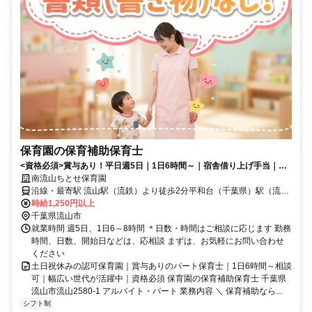
保育園の保育補助保育士
<資格必須>賞与あり！平日週5日｜1日6時間～｜宿舎借り上げ手当｜カ
フェテリアプラン｜駅近2分で楽々
南流山ちとせ保育園
沿線・最寄駅 流山駅（流鉄）より徒歩2分平和台（千葉県）駅（流
鉄）より徒歩8分流山セントラルパーク駅（つくばエクスプレス）よ
時給1,250円以上
り徒歩19分
千葉県流山市
就業時間 週5日、1日6～8時間 ＊日数・時間はご相談に応じます 勤務
時間、日数、開始日などは、応相談 まずは、お気軽にお問い合わせ
ください
土日祝休みの認可保育園｜賞与ありのパート保育士｜1日6時間～相談
可｜幅広い世代が活躍中｜資格必須 保育園の保育補助保育士 千葉県
流山市流山2580-1 アルバイト・パート 業務内容 ＼ 保育補助なら...
シフト制