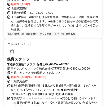
【最寄り駅】 ・三郷駅 ・新三郷駅 ・南流山駅
月給220,000円
埼玉県三郷市
【勤務時間】 （1）08:00～17:00
【仕事内容】 ●園内における保育業務、連絡帳記入、登園・降園の対
応、清掃等をお任せします。 ●条件に基づき住宅手当や家族手当の支
給があり、生活面でも手厚くサポートしていただけますよ◎ ●幅広い
年齢層...
長期
学歴不問
経験者歓迎
ブランクOK
シフト制
昇給あり
アルバイト・パート
保育スタッフ
未経験◎通勤ラクラク♪保育士/tky0805aa-00260
ライクスタッフィング株式会社(保育事業部)/tky0805aa-00260
交通・アクセス 豊四季駅より徒歩10分
月給268,800円～336,000円
千葉県流山市
勤務時間詳細 実働時間：1日あたり8時間 平均勤務日数：1ヶ月あた
り21日 ※下記のシフトパターンは一例 ◆勤務時間◆ ￣￣￣￣￣￣
09:00～18:00内 ※実働8時間 休憩1時間 ◆勤務開...
仕事内容 ー＊ー＊ー＊ー＊ー＊ー＊ー ■安心して働けるポイント！
・土日祝の行事は参加しなくてOK ・書類(連絡帳など)の作成もナシ