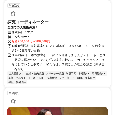
業務委託
探究コーディネーター
全国での大規模募集！
株式会社ミエタ
フルリモート
月給200,000円～500,000円
勤務時間詳細 ※対応案件による 基本的には 9：00～18：00 目安 ※
週2～5日程度の出勤
仕事内容 【日本の教育を、一緒に前進させませんか？】 「もっと良
い教育を届けたい」 そんな学校現場の想いを、カリキュラムという
形にしていく仕事です。 私たちは、学校ごとの理念や課題に向き合
いながら...
社員登用あり
主婦・主夫歓迎
フリーター歓迎
学歴不問
車通勤OK
即日勤務OK
英語
フルリモート
ネイルOK
長期歓迎
シフト制
ピアスOK
服装自由
髪型・髪色自由
業務委託