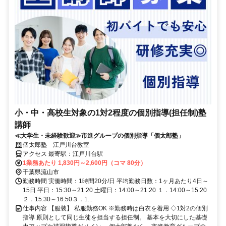
小・中・高校生対象の1対2程度の個別指導(担任制)塾
講師
≪大学生・未経験歓迎≫市進グループの個別指導「個太郎塾」
個太郎塾 江戸川台教室
アクセス 最寄駅：江戸川台駅
1業務あたり 1,830円～2,600円（コマ 80分）
千葉県流山市
勤務時間 実働時間：1時間20分/日 平均勤務日数：1ヶ月あたり4日～
15日 平日：15:30～21:20 土曜日：14:00～21:20 １．14:00～15:20
２．15:30～16:50３．1...
仕事内容 【服装】 私服勤務OK ※勤務時は白衣を着用 ◇1対2の個別
指導 原則として同じ生徒を担当する担任制。 基本を大切にした基礎