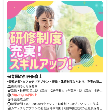
保育園の担任保育士
<資格必須>カフェテリアプラン・研修・休暇制度などあり、充実の福利
厚生／産休・育休を取りやすい職場！
南流山ちとせ保育園
沿線・最寄駅 流山駅（流鉄）-2分平和台（千葉県）駅（流鉄）-8分流
山セントラルパーク駅（つくばエクスプレス）-19分
月給251,176円以上
千葉県流山市
就業時間 7:00～20:00の中でシフト勤務制 ＊1か月ごとシフト作成
カフェテリアプランのある認可保育園｜研修制度充実の正社員保育士