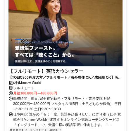
【フルリモート】英語カウンセラー
【TOEIC800程度の方／フルリモート／海外在住 OK／未経験 OK】あな
たが英語学習で経験した失敗も成功も。すべてが、受講生の人生を変え
(株)Morrow World
るお仕事です。
フルリモート
月給300,000円～480,000円
勤務時間・曜日: 完全在宅勤務・フルリモート・業務委託 月給
300,000円〜480,000円 フルタイム 週5日（土日どちらか稼働） 平日
12:30~21:30 土日9:30〜18:30
仕事内容: 誰かの「もう一度、英語を頑張りたい」に寄り添う仕事 株
式会社Morrow Worldが運営するオンライン英語コーチングサービス
「イングリード」で、受講生様の英語学習に伴走します。 こ...
社員登用あり
フルリモート
昇給あり