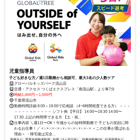
児童指導員
子ども好きな方／週1日勤務から相談可、最大3名の少人数ケア
グローバルキッズパーク流山店
交通・アクセス つくばエクスプレス「南流山駅」より車7分
時給1,400円～1,500円
千葉県流山市
勤務時間詳細 8:00～19:00で応相談 （4~6時間程度できる方） －－－
－－－－－－－－－－ シフト例 【平日】 14:00〜18:30 14:00〜
17:30 上記の時間帯できる方 【土・祝...
仕事内容 ＼週1日〜OK！午後からの短時間勤務で 子どもの笑顔に関
わるお仕事！／ +:-:+:-:+:-:+:-:+:-:+:-:+:-:+:-:+:-:+ ＜この仕事が選ばれる
理由＞ ・帰宅後は完全...
制服あり
業界未経験者歓迎
短期（3ヵ月以内）
扶養内勤務OK
社員登用あり