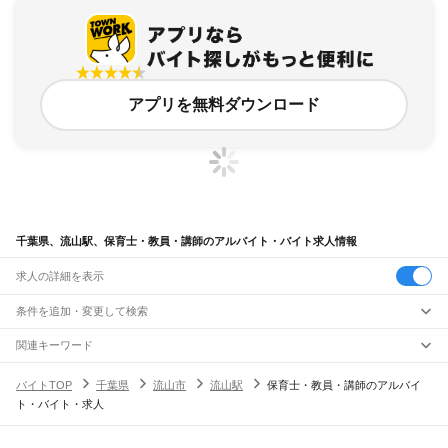
アプリを無料ダウンロード
千葉県、流山駅、保育士・教員・講師のアルバイト・バイト求人情報
求人の詳細を表示
条件を追加・変更して検索
市区町村を追加・変更
関連キーワード
完全在宅ワーク 全国
シール貼り 在宅
現在地周辺
ガチャガチャ
犬カフェ
千葉県
駅を追加・変更
バイトTOP
千葉県
流山市
流山駅
保育士・教員・講師のアルバイ
千葉県
すべて
ト・バイト・求人
千葉市
すべて
職種を追加・変更
JR武蔵野線
中央区
花見川区
稲毛区
若葉区
緑区
美浜区
南流山駅
新松戸駅
新八柱駅
東松戸駅
市川大野駅
船橋法典駅
西船橋駅
飲食・フードサービス
銚子市
市川市
船橋市
館山市
木更津市
松戸市
野田市
茂原市
成田市
佐倉市
東金市
特徴を追加・変更