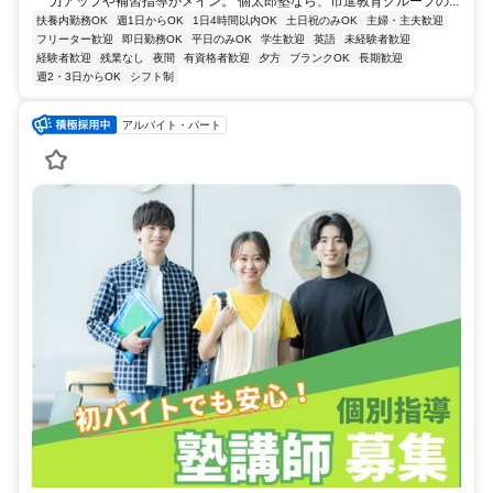
力アップや補習指導がメイン。 個太郎塾なら、市進教育グループの...
扶養内勤務OK
週1日からOK
1日4時間以内OK
土日祝のみOK
主婦・主夫歓迎
フリーター歓迎
即日勤務OK
平日のみOK
学生歓迎
英語
未経験者歓迎
経験者歓迎
残業なし
夜間
有資格者歓迎
夕方
ブランクOK
長期歓迎
週2・3日からOK
シフト制
アルバイト・パート