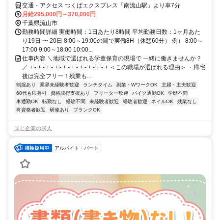
交通・アクセス つくばエクスプレス「南流山駅」より車7分
月給295,000円～370,000円
千葉県流山市
勤務時間詳細 実働時間：1日あたり8時間 平均勤務日数：1ヶ月あた
り19日 〜 20日 8:00～19:00の間で実働8H（休憩60分） 例） 8:00～
17:00 9:00～18:00 10:00...
仕事内容 ＼地域で選ばれる学童保育の現場で 一緒に働きませんか？
／ +:-:+:-:+:-:+:-:+:-:+:-:+:-:+:-:+:-:+ ＜この職場が選ばれる理由＞ ・帰宅
後は完全フリー！残業も...
制服あり
業界未経験者歓迎
ランチタイム
副業・WワークOK
主婦・主夫歓迎
60代も応募可
資格取得支援あり
フリーター歓迎
バイク通勤OK
学歴不問
車通勤OK
転勤なし
経験不問
未経験者歓迎
経験者歓迎
ネイルOK
残業なし
有資格者歓迎
研修あり
ブランクOK
同じ企業の求人
アルバイト・パート