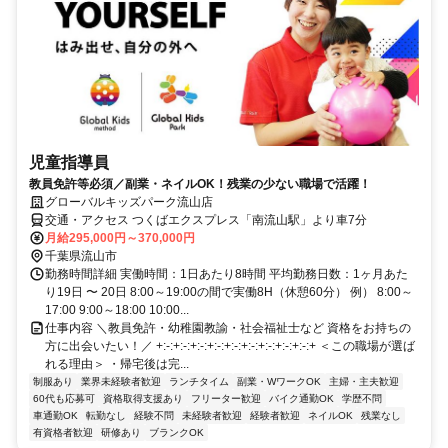
児童指導員
教員免許等必須／副業・ネイルOK！残業の少ない職場で活躍！
グローバルキッズパーク流山店
交通・アクセス つくばエクスプレス「南流山駅」より車7分
月給295,000円～370,000円
千葉県流山市
勤務時間詳細 実働時間：1日あたり8時間 平均勤務日数：1ヶ月あた
り19日 〜 20日 8:00～19:00の間で実働8H（休憩60分） 例） 8:00～
17:00 9:00～18:00 10:00...
仕事内容 ＼教員免許・幼稚園教諭・社会福祉士など 資格をお持ちの
方に出会いたい！／ +:-:+:-:+:-:+:-:+:-:+:-:+:-:+:-:+:-:+ ＜この職場が選ば
れる理由＞ ・帰宅後は完...
制服あり
業界未経験者歓迎
ランチタイム
副業・WワークOK
主婦・主夫歓迎
60代も応募可
資格取得支援あり
フリーター歓迎
バイク通勤OK
学歴不問
車通勤OK
転勤なし
経験不問
未経験者歓迎
経験者歓迎
ネイルOK
残業なし
有資格者歓迎
研修あり
ブランクOK