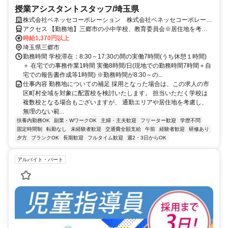
授業アシスタントスタッフ/埼玉県
株式会社ベネッセコーポレーション 株式会社ベネッセコーポレーシ
ョン(埼玉県三郷市前間)
アクセス 【勤務地】三郷市の小中学校、教育委員会※居住地を考慮
の上、決定 ＜採用となった場合は、この求人の市区町村全域を対象
時給1,370円以上
に配置校を検討いたします。担当いただく学校は複数校となる場合も
埼玉県三郷市
ございますが、通勤エリアや居住地を考慮し、無理のない範囲でご勤
勤務時間 学校滞在：8:30～17:30の間の実働7時間(うち休憩１時間)
務いただけるよう、最終的にはご相談の上で決定いたします。＞
＋ 在宅での事務作業1時間 実働8時間/日(現地での勤務時間7時間＋自
宅での報告書作成等1時間) ※勤務時間が8:30～の...
仕事内容 勤務地についての補足 採用となった場合は、この求人の市
区町村全域を対象に配置校を検討いたします。 担当いただく学校は
複数校となる場合もございますが、 通勤エリアや居住地を考慮し、
無理のない範...
扶養内勤務OK
副業・WワークOK
主婦・主夫歓迎
フリーター歓迎
学歴不問
固定時間制
転勤なし
未経験者歓迎
交通費全額支給
午前
経験者歓迎
研修あり
夕方
ブランクOK
長期歓迎
フルタイム歓迎
週2・3日からOK
アルバイト・パート