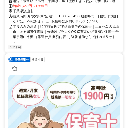
沿線・最寄駅 平和台（千葉県）駅（流鉄）より徒歩4分流山駅（流
鉄）より徒歩10分南流山駅（つくばエクスプレス）より徒歩16分
時給1,450円～1,550円
千葉県流山市
就業時間 月/火/水/木/金 週5日 13:00～19:00 勤務時間、日数、開始日
などは、応相談 まずは、お気軽にお問い合わせください
午後のみの派遣｜時間曜日固定で遅番専任の保育士｜土日休みの流山
市にある認可保育園｜未経験ブランクOK 保育園の遅番補助保育士 千
葉県流山市流山 派遣社員 業務内容 ＼ 遅番補助ならではのメリット
／...
シフト制
派遣社員