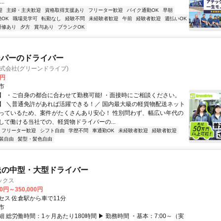
..
迎
主婦・主夫歓迎
資格取得支援あり
フリーター歓迎
バイク通勤OK
早朝
OK
職場見学可
転勤なし
経験不問
未経験者歓迎
午前
経験者歓迎
週払いOK
研修あり
夕方
賞与あり
ブランクOK
ーパーのドライバー
ve株式会社(グリーンドライブ)
0円
市
】 ・ご自身の都合に合わせて勤務可能! ・面接時にご相談ください。
】 ＼普通免許があれば活躍できる！／ 国内最大級の軽貨物配送ネット
っているため、案件がたくさんあり安心！ 性別問わず、幅広い年代の
して働ける当社での、軽貨物ドライバーの...
フリーター歓迎
シフト自由
学歴不問
車通勤OK
未経験者歓迎
経験者歓迎
装自由
髪型・髪色自由
送の中型・大型ドライバー
ックス
00円～350,000円
セス 佐倉駅から車で11分
市
 総労働時間：1ヶ月あたり180時間 ▶ 勤務時間 ・基本：7:00～（実