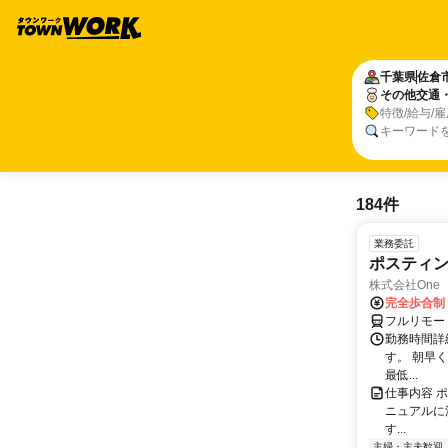
千葉県
佐倉
その他交通
特徴/給与/
キーワード
184件
業務委託
ポスティ
株式会社One a
完全歩合制
フルリモー
勤務時間詳
す。 朝早
最低...
仕事内容 
ニュアルに
す...
主婦・主夫歓迎