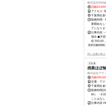
株式会社Relig
日給20,00
ア
千葉県佐倉
勤務時間・曜
業開始をして
了になります
仕事内容: 
場合 ◼︎月
収 500,00...
変形労働時間制
同じ企業の求人
正社員
残業ほぼ
株式会社アテ
月給300,0
交通・アク
千葉県佐倉
勤務時間詳細
8h） ・6
ことはなし 
仕事内容 HP