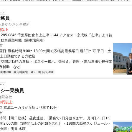
ート
用務員
たみやひさと事務所
0円以上
※自動車通勤可能（駐車場完備）
市
日: 勤務時間 9:00〜18:00の間で応相談 勤務曜日 週2日〜可 平日・土
 土日勤務できる方歓迎
 ・訪問活動時の運転 ・ポスター掲示、張替え、管理 ・備品運搬や軽作業
務補助 など
日勤務OK
固定時間制
週2・3日からOK
ート
クシー乗務員
有限会社
00円以上
ス 京成ユーカリが丘駅より車で10分
市
時間 【隔日勤務】 昼夜連続、1乗務で2日分働きます。 月8日／1日16
0～翌2:00の間（3時間以上の休憩を含む） ＜1週間の勤務スケジュール＞
火曜：明番 水曜...