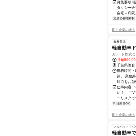
募集要項 
タクシー会
自宅⇔病院」
変形労働時間制
同じ企業の求人
業務委託
軽自動車ド
Jルート株式会
月給500,0
千葉県佐倉
勤務時間・曜
第、 業務
対応をお願い
仕事内容:
い！！ ￣
ーリスクで仕
即日勤務OK
同じ企業の求人
アルバイト・パ
軽自動車