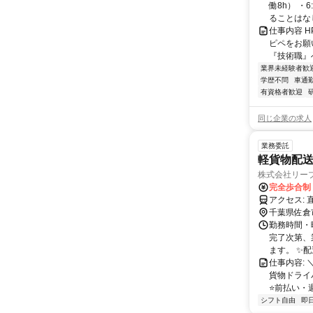
働8h） ・
ることはなし 
仕事内容 HP
ピペをお願
『技術職』へ.
業界未経験者歓
学歴不問
車通勤
有資格者歓迎
同じ企業の求人
業務委託
軽貨物配送
株式会社リー
完全歩合制
ア
千葉県佐倉
勤務時間・曜
完了次第、
ます。 ✨配
仕事内容:
貨物ドライ
⭐️前払い・
シフト自由
即