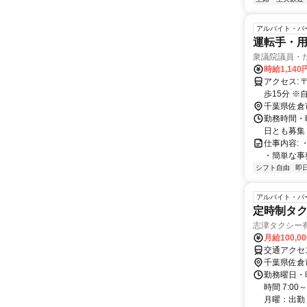
アルバイト・パ
運転手・
衆議院議員・
時給1,14
アクセス: 〒285-0846 千葉県佐倉市上志津 1144 アクセス・京成線「志津」より徒
歩15分 
千葉県佐倉
勤務時間・曜
日とも募集
仕事内容:
・簡単な事
シフト自由
即
アルバイト・パ
定時制タ
志津タクシー
月給100,0
交通アクセ
千葉県佐倉
勤務曜日・
時間 7:0
月曜：出勤 