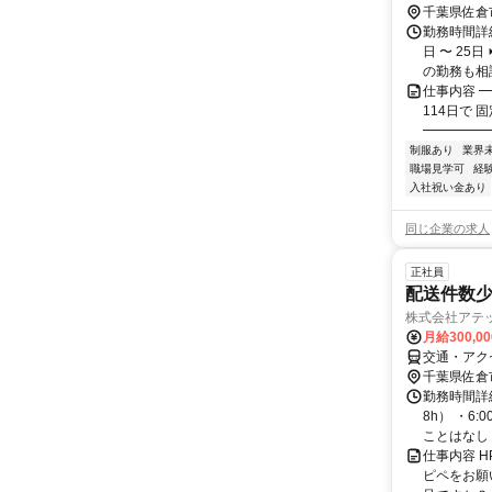
千葉県佐倉
勤務時間詳細
日 〜 25
の勤務も相談O
仕事内容 
114日で
━━━━━━
制服あり
業界
職場見学可
経
入社祝い金あり
同じ企業の求人
正社員
配送件数少
株式会社アテ
月給300,0
交通・アク
千葉県佐倉
勤務時間詳細
8h） ・6
ことはなし 
仕事内容 HP
ピペをお願