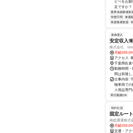
ピペをお願
足ですか？ .
業界未経験者歓
学歴不問
車通勤
有資格者歓迎
業務委託
安定収入!
株式会社 ism
月給280,0
ア
千葉県佐倉
勤務時間・曜
間は前後し
仕事内容:
物車両での
ス用品専門
即日勤務OK
契約社員
固定ルー
南総通運株式
月給350,0
交通・アク