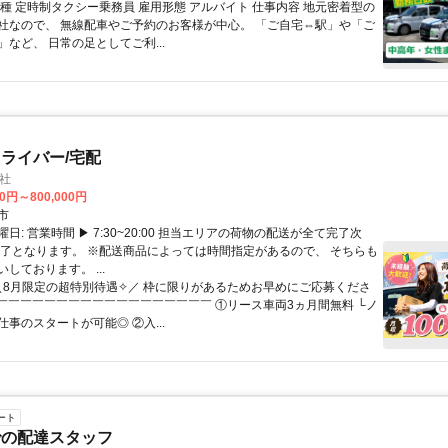
職種 定時制タクシー乗務員 雇用形態 アルバイト 仕事内容 地元密着型の
社なので、 無線配車やご予約のお客様が中心。 「ご自宅⇔駅」や「ご
など、 日常の足としてご利...
ライバー/宅配
社
00円～800,000円
市
日: 営業時間 ▶ 7:30~20:00 担当エリアの荷物の配送が全て完了次
終了となります。 ※配送商品によっては時間指定があるので、 そちらも
しております。 ...
 ＼8月限定の超特別待遇✧／ 枠に限りがあるためお早めにご応募くださ
V￣￣￣￣￣￣￣￣￣￣￣￣￣￣￣￣￣￣ ①リース車両3ヵ月間無料 └ノ
事のスタートが可能◎ ②入...
ート
での配達スタッフ