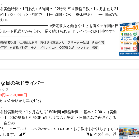
市
 実働時間：1日あたり6時間 〜 12時間 平均勤務日数：1ヶ月あたり21
日 ⏩11：00～25：30の間で、 1日6時間～OK！ ※休憩あり ※一回転のみ
K...
━━━━━━━━━━━━━━ ⭐安定収入と働きやすさを両立⭐ 年間休日
 固定ルート配送だから安心。 長く続けられる ドライバーのお仕事です✨
━━━━━━━━ ...
未経験者歓迎
社員登用あり
資格取得支援あり
フリーター歓迎
学歴不問
験不問
有資格者歓迎
夕方
ブランクOK
交通費支給
シフト制
深夜
な目の4tドライバー
ックス
00円～350,000円
セス 佐倉駅から車で11分
市
 総労働時間：1ヶ月あたり180時間 ■勤務時間 ・基本：7:00～（実働
:00～15:00の早番も相談OK ■生活リズムも安定 ・日勤のみで夜遅くなる
・自分の...
リニューアル！ https://www.atex-a.co.jp/ ・お手数をお掛けしますがコ
いします。 ◢◤￣￣￣￣￣￣￣￣￣￣￣￣￣￣￣￣◥◣ 今の仕事、満