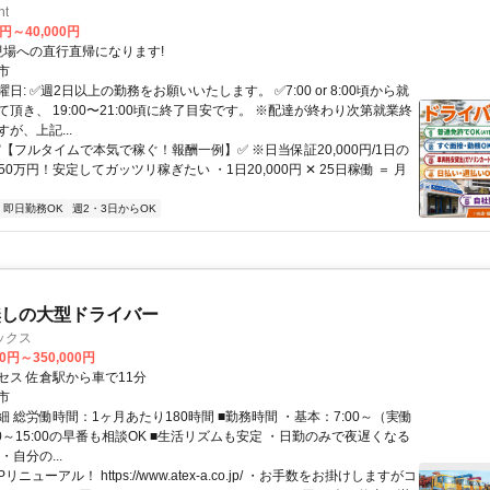
ht
0円～40,000円
クセス: 現場への直行直帰になります!
市
日: ✅週2日以上の勤務をお願いいたします。 ✅7:00 or 8:00頃から就
頂き、 19:00〜21:00頃に終了目安です。 ※配達が終わり次第就業終
が、上記...
✅【フルタイムで本気で稼ぐ！報酬一例】✅ ※日当保証20,000円/1日の
収50万円！安定してガッツリ稼ぎたい ・1日20,000円 ✕ 25日稼働 ＝ 月
即日勤務OK
週2・3日からOK
無しの大型ドライバー
ックス
00円～350,000円
セス 佐倉駅から車で11分
市
 総労働時間：1ヶ月あたり180時間 ■勤務時間 ・基本：7:00～（実働
:00～15:00の早番も相談OK ■生活リズムも安定 ・日勤のみで夜遅くなる
・自分の...
リニューアル！ https://www.atex-a.co.jp/ ・お手数をお掛けしますがコ