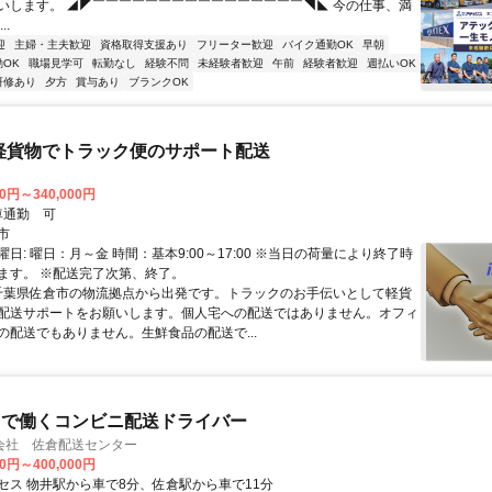
いします。 ◢◤￣￣￣￣￣￣￣￣￣￣￣￣￣￣￣￣◥◣ 今の仕事、満
..
迎
主婦・主夫歓迎
資格取得支援あり
フリーター歓迎
バイク通勤OK
早朝
OK
職場見学可
転勤なし
経験不問
未経験者歓迎
午前
経験者歓迎
週払いOK
研修あり
夕方
賞与あり
ブランクOK
軽貨物でトラック便のサポート配送
00円～340,000円
クセス: 車通勤 可
市
日: 曜日：月～金 時間：基本9:00～17:00 ※当日の荷量により終了時
ます。 ※配送完了次第、終了。
 千葉県佐倉市の物流拠点から出発です。トラックのお手伝いとして軽貨
配送サポートをお願いします。個人宅への配送ではありません。オフィ
の配送でもありません。生鮮食品の配送で...
トで働くコンビニ配送ドライバー
会社 佐倉配送センター
00円～400,000円
セス 物井駅から車で8分、佐倉駅から車で11分