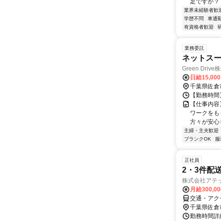
足ですか？ .
業界未経験者歓
学歴不問
車通勤
有資格者歓迎
業務委託
ネットス
Green Dri
日給15,00
千葉県佐倉
【勤務時間
【仕事内容
ワークをも
方々が安心
主婦・主夫歓迎
ブランクOK
服
正社員
2・3件配
株式会社アテ
月給300,0
交通・アク
千葉県佐倉
勤務時間詳細