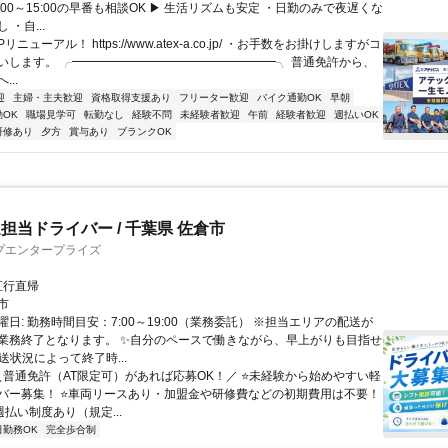
6:00～15:00の早番も相談OK ▶ 生活リズムも安定 ・日勤のみで夜遅くな
・自...
リニューアル！ https://www.atex-a.co.jp/ ・お手数をお掛けしますがコ
いします。 ╭━━━━━━━━━━━━━━━━━╮ 普通免許から、
..
迎
主婦・主夫歓迎
資格取得支援あり
フリーター歓迎
バイク通勤OK
早朝
OK
職場見学可
転勤なし
経験不問
未経験者歓迎
午前
経験者歓迎
週払いOK
研修あり
夕方
賞与あり
ブランクOK
担当ドライバー / 千葉県 佐倉市
プエンタープライズ
クセス: 直行直帰
市
日: 勤務時間目安：7:00～19:00（業務委託） ※担当エリアの配送が
業務終了となります。 ✨自分のペースで働きながら、早上がりも目指せ
送状況によって終了時...
 ＼普通免許（AT限定可）があれば応募OK！／ ⭐️未経験から始めやすい軽
バー募集！ ⭐️車両リースあり・加盟金や研修費などの初期費用は不要！
週払い制度あり（規定...
日勤務OK
完全歩合制