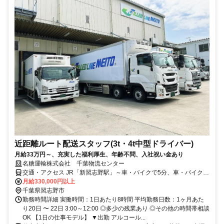
近距離ルート配送スタッフ(3t・4t中型ドライバー)
月給33万円～、充実した福利厚生、年齢不問、入社祝い金あり
名糖運輸株式会社 千葉物流センター
交通・アクセス JR「新習志野駅」～車・バイクで5分、車・バイク通
勤OK
月給330,000円以上
千葉県習志野市
勤務時間詳細 実働時間：1日あたり8時間 平均勤務日数：1ヶ月あた
り20日 〜 22日 3:00～12:00 ◎多少の残業あり ◎その他の時間帯相談
OK 【1日の仕事モデル】 ▼出勤 アルコール...