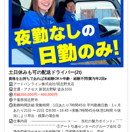
土日休みも可の配送ドライバー(2t)
資格をお持ちであれば未経験OK✨年齢・経験不問❕賞与年2回✊
アートバンライン株式会社/習志野支店
交通・アクセス 新習志野駅 徒歩10分
月給350,000円～400,000円
千葉県習志野市
勤務時間詳細 実働時間：1日あたり7時間45分 平均勤務日数：1ヶ月
あたり21日 〜 22日 ⏰8:00～16:45 ⭐実働7時間45分/休憩1時間 ※状
況により早出・残業の場合有
仕事内容 ╭─────────────･⭐･･─╮ 当社の魅力ポイント♪ ￣￣
￣￣￣￣￣￣￣￣￣￣￣￣ ①アート引越センターのグループ会社 ②
準中型免許があれば未経験OK！ ③退職金制度あり、昇給...