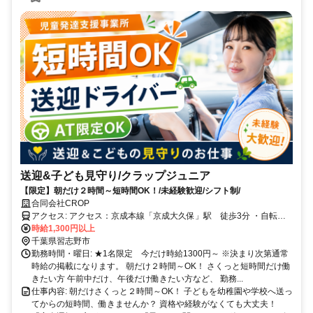
送迎&子ども見守り/クラップジュニア
【限定】朝だけ２時間～短時間OK！/未経験歓迎/シフト制/
合同会社CROP
アクセス: アクセス：京成本線「京成大久保」駅 徒歩3分 ・自転車
通勤可
時給1,300円以上
千葉県習志野市
勤務時間・曜日: ★1名限定 今だけ時給1300円～ ※決まり次第通常
時給の掲載になります。 朝だけ２時間～OK！ さくっと短時間だけ働
きたい方 午前中だけ、午後だけ働きたい方など、 勤務...
仕事内容: 朝だけさくっと２時間～OK！ 子どもを幼稚園や学校へ送っ
てからの短時間、働きませんか？ 資格や経験がなくても大丈夫！