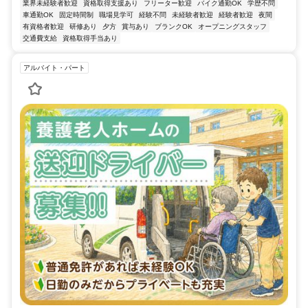
業界未経験者歓迎
資格取得支援あり
フリーター歓迎
バイク通勤OK
学歴不問
車通勤OK
固定時間制
職場見学可
経験不問
未経験者歓迎
経験者歓迎
夜間
有資格者歓迎
研修あり
夕方
賞与あり
ブランクOK
オープニングスタッフ
交通費支給
資格取得手当あり
アルバイト・パート