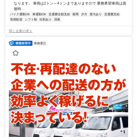
なります。 車両は2トン～4トンまでありますので 乗務希望車両は面
接時...
バイク通勤OK
車通勤OK
交通費全額支給
夜間
夕方
賞与あり
交通費支給
長期歓迎
シフト制
社割あり
深夜
同じ企業の求人
業務委託