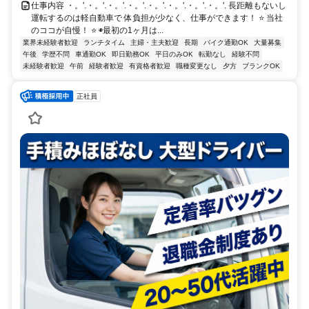
仕事内容 ・。'.・。'.・。'.・。'.・。'.・。'.・。'.・。'. 長距離もないし
運転するのは軽自動車で 体負担が少なく、仕事ができます！ ⭐️ 当社
のココが自慢！ ⭐️ ◉最初の1ヶ月は...
業界未経験者歓迎
ランチタイム
主婦・主夫歓迎
長期
バイク通勤OK
大量募集
午後
学歴不問
車通勤OK
即日勤務OK
平日のみOK
転勤なし
経験不問
未経験者歓迎
午前
経験者歓迎
有資格者歓迎
職種変更なし
夕方
ブランクOK
正社員