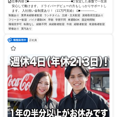
仕事内容 □■──────────────────■□ 安定した基盤で一生涯
安心して働けます。 ドライバーデビューの方もしっかりサポートし
ます。 入社祝い金制度あり！（11万円支給） □■──────...
制服あり
業界未経験者歓迎
ランチタイム
主婦・主夫歓迎
資格取得支援あり
フリーター歓迎
バイク通勤OK
早朝
学歴不問
車通勤OK
固定時間制
職場見学可
転勤なし
経験不問
未経験者歓迎
午前
経験者歓迎
有資格者歓迎
研修あり
賞与あり
正社員