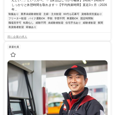
んどい…」という方へ。 ✨【休憩はしっかり確保】1時間～1時間半
しっかりと休憩時間を取れます ✨【平均拘束時間】直近3ヶ月（2026
年...
制服あり
業界未経験者歓迎
主婦・主夫歓迎
60代も応募可
資格取得支援あり
フリーター歓迎
バイク通勤OK
早朝
学歴不問
車通勤OK
固定時間制
職場見学可
転勤なし
経験不問
未経験者歓迎
住宅手当あり
経験者歓迎
夜間
有資格者歓迎
研修あり
同じ企業の求人
派遣社員