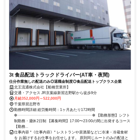
3t 食品配送トラックドライバー(AT車・夜間)
仕分作業無しの配送のみ◎退職金制度◎食品配送トップクラス企業
北王流通株式会社【船橋営業所】
交通・アクセス JR京葉線新習志野駅から徒歩9分
月給352,000円～522,000円
千葉県習志野市
勤務時間詳細 総労働時間：1ヶ月あたり172時間
✼┈┈┈┈┈┈┈┈┈┈┈┈┈┈┈┈┈┈┈┈✼ 【勤務形態】シフト
制勤務・週休2日制 【募集時間】17:00〜23:00の間に出発するコース
【勤務...
仕事内容 *《仕事内容》* レストランや居酒屋などに冷凍・冷蔵食材
を お届けするお仕事をお任せします。 原則同じルートのみの配送と