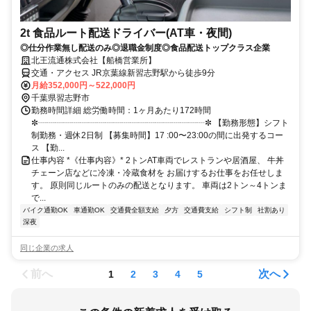
2t 食品ルート配送ドライバー(AT車・夜間)
◎仕分作業無し配送のみ◎退職金制度◎食品配送トップクラス企業
北王流通株式会社【船橋営業所】
交通・アクセス JR京葉線新習志野駅から徒歩9分
月給352,000円～522,000円
千葉県習志野市
勤務時間詳細 総労働時間：1ヶ月あたり172時間
✼┈┈┈┈┈┈┈┈┈┈┈┈┈┈┈┈┈┈┈┈✼ 【勤務形態】シフト
制勤務・週休2日制 【募集時間】17 :00〜23:00の間に出発するコー
ス 【勤...
仕事内容 *《仕事内容》* 2トンAT車両でレストランや居酒屋、 牛丼
チェーン店などに冷凍・冷蔵食材を お届けするお仕事をお任せしま
す。 原則同じルートのみの配送となります。 車両は2トン～4トンま
で...
バイク通勤OK
車通勤OK
交通費全額支給
夕方
交通費支給
シフト制
社割あり
深夜
同じ企業の求人
前へ
次へ
1
2
3
4
5