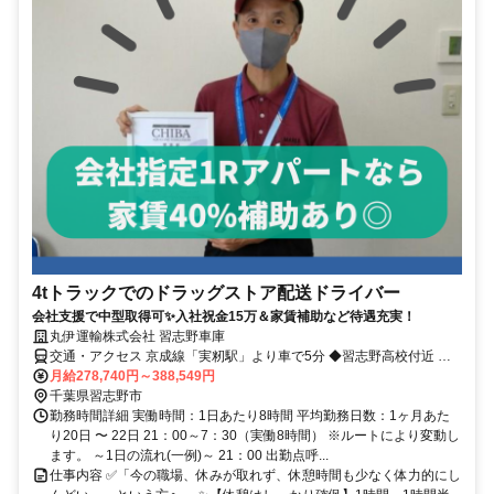
4tトラックでのドラッグストア配送ドライバー
会社支援で中型取得可✨入社祝金15万＆家賃補助など待遇充実！
丸伊運輸株式会社 習志野車庫
交通・アクセス 京成線「実籾駅」より車で5分 ◆習志野高校付近 ◆
車・バイク通勤OK
月給278,740円～388,549円
千葉県習志野市
勤務時間詳細 実働時間：1日あたり8時間 平均勤務日数：1ヶ月あた
り20日 〜 22日 21：00～7：30（実働8時間） ※ルートにより変動し
ます。 ～1日の流れ(一例)～ 21：00 出勤点呼...
仕事内容 ✅「今の職場、休みが取れず、休憩時間も少なく体力的にし