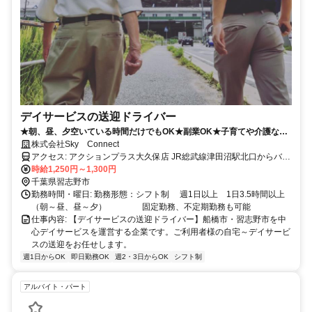
デイサービスの送迎ドライバー
★朝、昼、夕空いている時間だけでもOK★副業OK★子育てや介護など
の時期も働きやすい職場です！
株式会社Sky Connect
アクセス: アクションプラス大久保店 JR総武線津田沼駅北口からバス
7分、藤崎6丁目下車徒歩1分 ※津田沼駅北口4番5番バス乗り場より三
時給1,250円～1,300円
山車庫行、二宮神社行、八千代台駅行等多数
千葉県習志野市
勤務時間・曜日: 勤務形態：シフト制 週1日以上 1日3.5時間以上
（朝～昼、昼～夕） 固定勤務、不定期勤務も可能
仕事内容: 【デイサービスの送迎ドライバー】船橋市・習志野市を中
心デイサービスを運営する企業です。ご利用者様の自宅～デイサービ
スの送迎をお任せします。
週1日からOK
即日勤務OK
週2・3日からOK
シフト制
アルバイト・パート