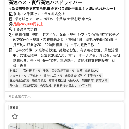
高速バス・夜行高速バスドライバー
＜新習志野高速営業所勤務 高速バス運転手募集！＞決められたルートを
定期運行する高速バスの乗務です。高速道路が中心で接客は少なめ。安
京成バス千葉セントラル株式会社
全運転と丁寧なアナウンスで快適な移動を支えます。未経験スタートで
- 最寄駅とそこからの距離 - 京葉線 新習志野 車 5分
も安心の運転士養成制度があります♪大型二種免許取得の教習費用は当社
月給245,000円以上
が全額負担！！
千葉県習志野市
- 勤務時間 - 昼間、夕方／夜、深夜／早朝 シフト制(実働7時間30分／
休憩60分) ＊早朝・深夜勤務あり ＊実働時間：週平均実働40時間 ＊
月平均の残業は20～30時間程度です ＊平均勤務日数：1...
- 仕事の特徴 - 未経験者歓迎、経験者歓迎、有資格者歓迎、男性活躍
中、女性活躍中、交通費別途支給、賞与・ボーナス有、昇給有、長期
勤務歓迎、寮・社宅(手当)有、車通勤可、資格取得支援制度有、研
修・教育...
制服あり
育休延長あり
産休・育休取得実績あり
急募
車通勤OK
スタートアップ研修あり
賞与年1回あり
未経験者歓迎
住宅手当あり
交通費全額支給
経験者歓迎
有資格者歓迎
研修あり
制服貸与
賞与あり
育休あり
交通費支給
長期歓迎
資格取得手当あり
シフト制
同じ企業の求人
正社員