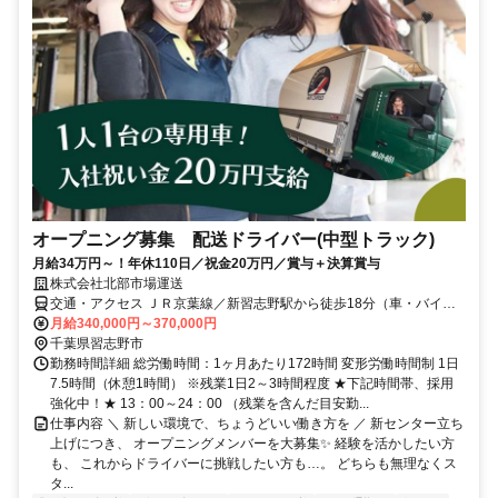
オープニング募集 配送ドライバー(中型トラック)
月給34万円～！年休110日／祝金20万円／賞与＋決算賞与
株式会社北部市場運送
交通・アクセス ＪＲ京葉線／新習志野駅から徒歩18分（車・バイク
通勤OK）
月給340,000円～370,000円
千葉県習志野市
勤務時間詳細 総労働時間：1ヶ月あたり172時間 変形労働時間制 1日
7.5時間（休憩1時間） ※残業1日2～3時間程度 ★下記時間帯、採用
強化中！★ 13：00～24：00 （残業を含んだ目安勤...
仕事内容 ＼ 新しい環境で、ちょうどいい働き方を ／ 新センター立ち
上げにつき、 オープニングメンバーを大募集✨ 経験を活かしたい方
も、 これからドライバーに挑戦したい方も…。 どちらも無理なくス
タ...