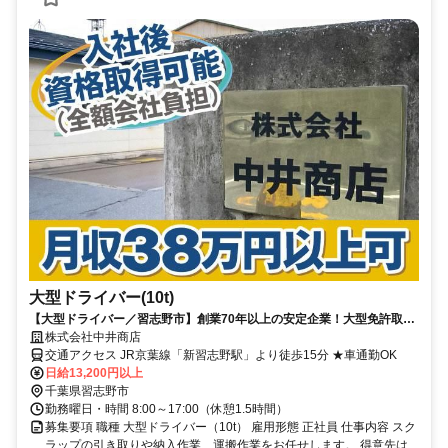
大型ドライバー(10t)
【大型ドライバー／習志野市】創業70年以上の安定企業！大型免許取得
は全額会社負担で高収入も可能
株式会社中井商店
交通アクセス JR京葉線「新習志野駅」より徒歩15分 ★車通勤OK
日給13,200円以上
千葉県習志野市
勤務曜日・時間 8:00～17:00（休憩1.5時間）
募集要項 職種 大型ドライバー（10t） 雇用形態 正社員 仕事内容 スク
ラップの引き取りや納入作業、運搬作業をお任せします。 得意先は