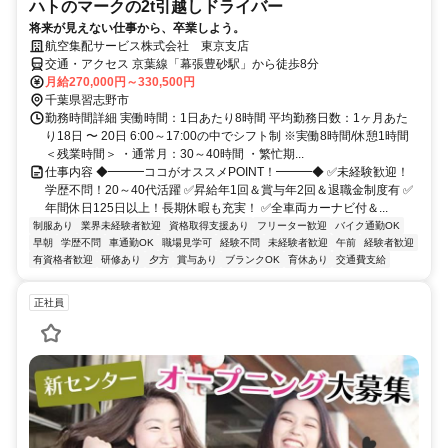
ハトのマークの2t引越しドライバー
将来が見えない仕事から、卒業しよう。
航空集配サービス株式会社 東京支店
交通・アクセス 京葉線「幕張豊砂駅」から徒歩8分
月給270,000円～330,500円
千葉県習志野市
勤務時間詳細 実働時間：1日あたり8時間 平均勤務日数：1ヶ月あた
り18日 〜 20日 6:00～17:00の中でシフト制 ※実働8時間/休憩1時間
＜残業時間＞ ・通常月：30～40時間 ・繁忙期...
仕事内容 ◆━━━ココがオススメPOINT！━━━◆ ✅未経験歓迎！
学歴不問！20～40代活躍 ✅昇給年1回＆賞与年2回＆退職金制度有 ✅
年間休日125日以上！長期休暇も充実！ ✅全車両カーナビ付＆...
制服あり
業界未経験者歓迎
資格取得支援あり
フリーター歓迎
バイク通勤OK
早朝
学歴不問
車通勤OK
職場見学可
経験不問
未経験者歓迎
午前
経験者歓迎
有資格者歓迎
研修あり
夕方
賞与あり
ブランクOK
育休あり
交通費支給
正社員