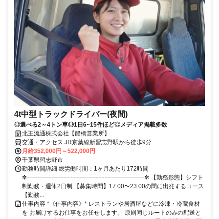
4t中型トラックドライバー(夜間)
◎選べる2～4トン車◎1日6~15件ほど◎メディア掲載多数
北王流通株式会社【船橋営業所】
交通・アクセス JR京葉線新習志野駅から徒歩9分
月給352,000円～522,000円
千葉県習志野市
勤務時間詳細 総労働時間：1ヶ月あたり172時間
✼┈┈┈┈┈┈┈┈┈┈┈┈┈┈┈┈┈┈┈┈✼ 【勤務形態】シフト
制勤務・週休2日制 【募集時間】17:00〜23:00の間に出発するコース
【勤務...
仕事内容 *《仕事内容》* レストランや居酒屋などに冷凍・冷蔵食材
を お届けするお仕事をお任せします。 原則同じルートのみの配送と