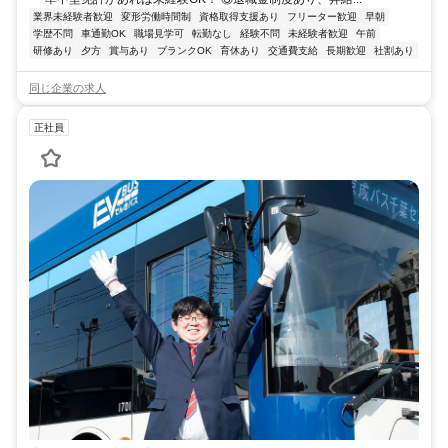
業界未経験者歓迎
変形労働時間制
資格取得支援あり
フリーター歓迎
早朝
学歴不問
車通勤OK
職場見学可
転勤なし
経験不問
未経験者歓迎
午前
研修あり
夕方
賞与あり
ブランクOK
育休あり
交通費支給
長期歓迎
社割あり
同じ企業の求人
正社員