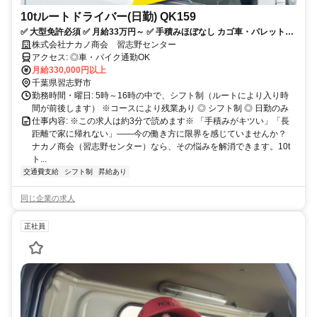
10tルートドライバー(日勤) QK159
✅ 大型免許必須 ✅ 月給33万円～ ✅ 手積みほぼなし カゴ車・パレットの
み ✅ 毎日帰宅・転勤なし ✅ 各種手当・退職金制度あり
株式会社ナカノ商会 習志野センター
アクセス: ◎車・バイク通勤OK
月給330,000円以上
千葉県習志野市
勤務時間・曜日: 5時～16時の中で、シフト制（ルートにより入り時
間が前後します） ※コースにより残業あり ◎ シフト制 ◎ 日勤のみ
仕事内容: ※この求人は約3分で読めます※ 「手積みがキツい」「長
距離で家に帰れない」――今の働き方に限界を感じていませんか？
ナカノ商会（習志野センター）なら、その悩みを解消できます。10t
ト...
交通費支給
シフト制
昇給あり
同じ企業の求人
正社員