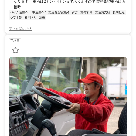
なります。 車両は2トン～4トンまでありますので 乗務希望車両は面
接時...
バイク通勤OK
車通勤OK
交通費全額支給
夕方
賞与あり
交通費支給
長期歓迎
シフト制
社割あり
深夜
同じ企業の求人
正社員