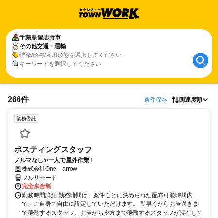
千葉県
習志野市
その他交通・運輸
特徴/給与/雇用形態を選択してください
キーワードを選択してください
266件
条件保存
関連度順
業務委託
ポスティングスタッフ
ノルマなし✨一人で屋外作業！
株式会社One arrow
フルリモート
完全歩合制
勤務時間詳細 勤務時間は、案件ごとに決められた配布可能時間内
で、ご自身で自由に設定していただけます。 朝早くからお昼過ぎま
で稼働するスタッフ、お昼から夕方まで稼働するスタッフが混在して