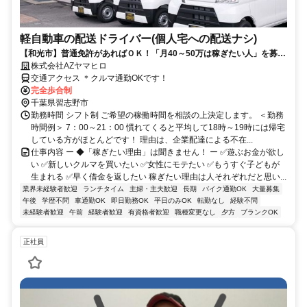
軽自動車の配送ドライバー(個人宅への配送ナシ)
【和光市】普通免許があればＯＫ！「月40～50万は稼ぎたい人」を募
集！
株式会社AZヤマヒロ
交通アクセス ＊クルマ通勤OKです！
完全歩合制
千葉県習志野市
勤務時間 シフト制 ご希望の稼働時間を相談の上決定します。 ＜勤務
時間例＞ 7：00～21：00 慣れてくると平均して18時～19時には帰宅
している方がほとんどです！ 理由は、企業配達による不在...
仕事内容 ー ◆「稼ぎたい理由」は聞きません！ ー ✅遊ぶお金が欲し
い ✅新しいクルマを買いたい ✅女性にモテたい ✅もうすぐ子どもが
生まれる ✅早く借金を返したい 稼ぎたい理由は人それぞれだと思い...
業界未経験者歓迎
ランチタイム
主婦・主夫歓迎
長期
バイク通勤OK
大量募集
午後
学歴不問
車通勤OK
即日勤務OK
平日のみOK
転勤なし
経験不問
未経験者歓迎
午前
経験者歓迎
有資格者歓迎
職種変更なし
夕方
ブランクOK
正社員