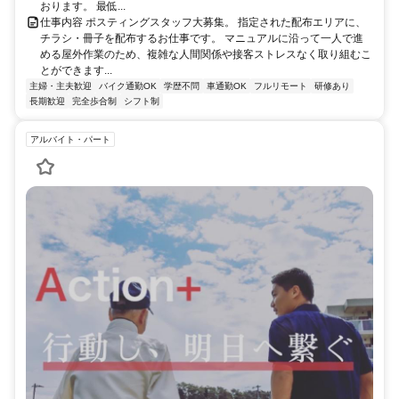
おります。 最低...
仕事内容 ポスティングスタッフ大募集。 指定された配布エリアに、
チラシ・冊子を配布するお仕事です。 マニュアルに沿って一人で進
める屋外作業のため、複雑な人間関係や接客ストレスなく取り組むこ
とができます...
主婦・主夫歓迎
バイク通勤OK
学歴不問
車通勤OK
フルリモート
研修あり
長期歓迎
完全歩合制
シフト制
アルバイト・パート