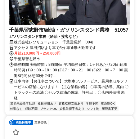
千葉県習志野市/給油・ガソリンスタンド業務 51057
ガソリンスタンド業務（給油・接客など）
株式会社レソリューション 千葉営業所 [004]
アクセス 津田沼駅より車で5分 車通勤大歓迎です
月給210,000円～250,000円
千葉県習志野市
勤務時間 実働時間：8時間/日 平均勤務日数：1ヶ月あたり20日 勤務
時間例 (1)9：00～18：00 (2)17：00～21：00 (3)22：00～7：00 実
働8時間 休憩60分 24時...
仕事内容 【お仕事について】 大型車フルサービス、乗用車セルフサ
ービスの店舗になります！ 【主な業務内容】 〇車両の誘導、案内 〇
トラックへの給油 〇セルフ給油の確認、許可出し 〇店内外清掃 未
経...
業界未経験者歓迎
社員登用あり
資格取得支援あり
学歴不問
車通勤OK
転勤なし
経験不問
ブランクOK
資格取得手当あり
シフト制
履歴書不要
業務委託