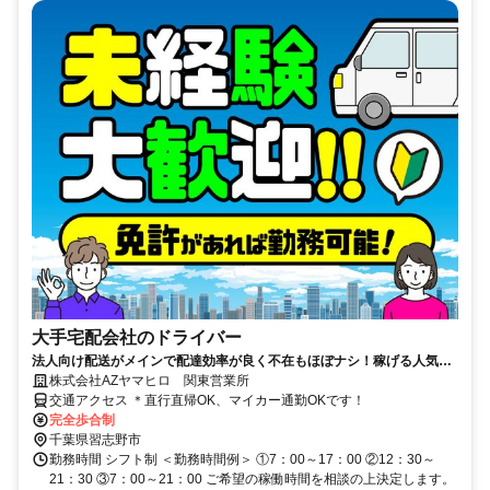
大手宅配会社のドライバー
法人向け配送がメインで配達効率が良く不在もほぼナシ！稼げる人気の
お仕事！「ドライバーファースト」で安心して働ける
株式会社AZヤマヒロ 関東営業所
交通アクセス ＊直行直帰OK、マイカー通勤OKです！
完全歩合制
千葉県習志野市
勤務時間 シフト制 ＜勤務時間例＞ ①7：00～17：00 ②12：30～
21：30 ③7：00～21：00 ご希望の稼働時間を相談の上決定します。