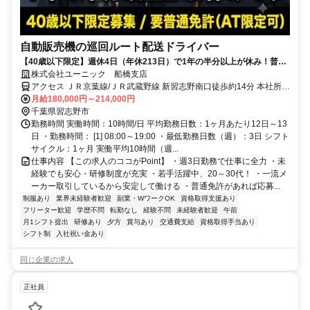
自動販売機の巡回ルート配送ドライバー
【40歳以下限定】週休4日（年休213日）で1年の半分以上が休み！普通
免許があれば9割が未経験スタート。夜勤なしのルート配送です！
株式会社ユーニック 船橋支店
アクセス ＪＲ京葉線/ＪＲ武蔵野線 新習志野南口徒歩約14分 本社所在
地：東京都江東区亀戸2-22-17 日本生命亀戸ビル3F
月給180,000円～214,000円
千葉県習志野市
勤務時間 実働時間：10時間/日 平均勤務日数：1ヶ月あたり12日～13
日 ・勤務時間： [1] 08:00～19:00 ・最低勤務日数（週）：3日 シフト
サイクル：1ヶ月 実働平均10時間（週...
仕事内容 【この求人のココがPoint】 ・週3日勤務で仕事に全力 ・未
経験でも安心・研修制度が充実 ・若手活躍中、20～30代！ ・一流メ
ーカー取引しているから安定して働ける ・普通免許があれば応募...
制服あり
業界未経験者歓迎
副業・WワークOK
資格取得支援あり
フリーター歓迎
学歴不問
転勤なし
経験不問
未経験者歓迎
午前
月1シフト提出
研修あり
夕方
賞与あり
交通費支給
資格取得手当あり
シフト制
入社祝い金あり
同じ企業の求人
正社員