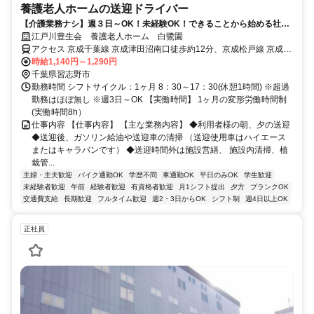
養護老人ホームの送迎ドライバー
【介護業務ナシ】週３日～OK！未経験OK！できることから始める社会
貢献ができます
江戸川豊生会 養護老人ホーム 白鷺園
アクセス 京成千葉線 京成津田沼南口徒歩約12分、京成松戸線 京成津
田沼南口徒歩約12分、京成本線 京成津田沼南口徒歩約12分 「京成津
時給1,140円～1,290円
田沼駅」より徒歩10分
千葉県習志野市
勤務時間 シフトサイクル：1ヶ月 8：30～17：30(休憩1時間) ※超過
勤務はほぼ無し ※週3日～OK 【実働時間】 1ヶ月の変形労働時間制
(実働時間8h）
仕事内容 【仕事内容】 【主な業務内容】 ◆利用者様の朝、夕の送迎
◆送迎後、ガソリン給油や送迎車の清掃 （送迎使用車はハイエース
またはキャラバンです） ◆送迎時間外は施設営繕、 施設内清掃、植
栽管...
主婦・主夫歓迎
バイク通勤OK
学歴不問
車通勤OK
平日のみOK
学生歓迎
未経験者歓迎
午前
経験者歓迎
有資格者歓迎
月1シフト提出
夕方
ブランクOK
交通費支給
長期歓迎
フルタイム歓迎
週2・3日からOK
シフト制
週4日以上OK
正社員