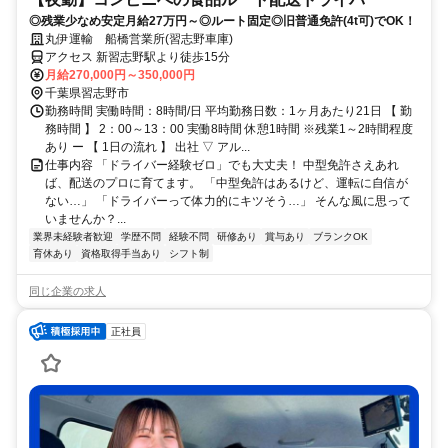
◎残業少なめ安定月給27万円～◎ルート固定◎旧普通免許(4t可)でOK！
丸伊運輸 船橋営業所(習志野車庫)
アクセス 新習志野駅より徒歩15分
月給270,000円～350,000円
千葉県習志野市
勤務時間 実働時間：8時間/日 平均勤務日数：1ヶ月あたり21日 【 勤
務時間 】 2：00～13：00 実働8時間 休憩1時間 ※残業1～2時間程度
あり ー 【 1日の流れ 】 出社 ▽ アル...
仕事内容 「ドライバー経験ゼロ」でも大丈夫！ 中型免許さえあれ
ば、配送のプロに育てます。 「中型免許はあるけど、運転に自信が
ない…」 「ドライバーって体力的にキツそう…」 そんな風に思って
いませんか？...
業界未経験者歓迎
学歴不問
経験不問
研修あり
賞与あり
ブランクOK
育休あり
資格取得手当あり
シフト制
同じ企業の求人
正社員