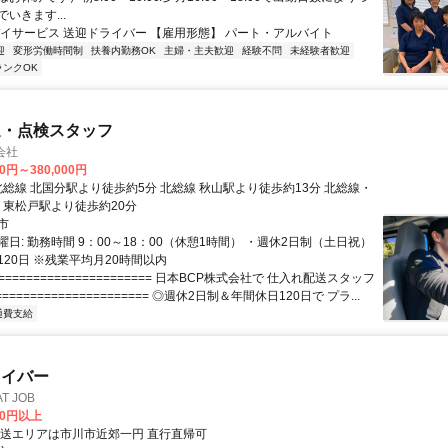
いきます...
デイサービス 送迎ドライバー 【雇用形態】 パート・アルバイト
迎
変形労働時間制
扶養内勤務OK
主婦・主夫歓迎
経験不問
未経験者歓迎
ランクOK
送・点検スタッフ
会社
00円～380,000円
線 東松戸駅より徒歩約20分
市
日: 勤務時間 9：00～18：00（休憩1時間） ・週休2日制（土日祝）
20日 ※残業平均月20時間以内
====================== 日本BCP株式会社で 仕入れ配送スタッフ
===================== ◎週休2日制＆年間休日120日で プラ...
通費支給
ライバー
 JOB
00円以上
配送エリアは市川市近郊一円 直行直帰可