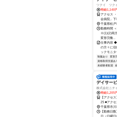
ツクイ ツクイ
時給1,140
アクセス 
会病院」下
3分 ・と
千葉県松戸
勤務時間 ＜勤
※(1)(2
変形労働...
仕事内容 
の方々に信
ックモニタ
制服あり
変形
資格取得支援あ
未経験者歓迎
デイサー
株式会社ニチ
時給1,205
【アクセス】 北総鉄道
25 ■
千葉県市川
【勤務日数
日（日曜日は