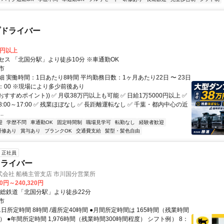
プドライバー
0円以上
セス 「北国分駅」より徒歩10分 ※車通勤OK
市
 実働時間：1日あたり8時間 平均勤務日数：1ヶ月あたり22日 〜 23日
7：00 ※現場により多少前後あり
(おすすめポイント)) ✅ 月収38万円以上も可能 ✅ 日給1万5000円以上 ✅
:00～17:00 ✅ 残業ほぼなし ✅ 長距離運転なし ✅ 千葉・都内中心の近
.
迎
学歴不問
車通勤OK
固定時間制
職場見学可
転勤なし
経験者歓迎
研修あり
賞与あり
ブランクOK
交通費支給
髪型・髪色自由
正社員
ドライバー
会社 船橋主管支店 市川国分営業所
90円～240,320円
北総鉄道「北国分駅」より徒歩22分
市
1日所定時間 8時間 /週所定40時間 ●月間所定時間は 165時間（残業時間
） ●年間所定時間 1,976時間（残業時間300時間程度） シフト例） 8：