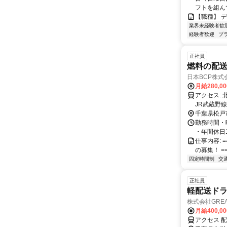
フトを組んで
【職種】 
業界未経験者歓
経験者歓迎
ブ
正社員
燃料の配
日本BCP株式
月給280,0
アクセス: 北総線 北国分駅より徒歩約5分 北総線 秋山駅より徒歩約13分 北総線・
JR武蔵野
千葉県松戸
勤務時間・曜
・年間休日1
仕事内容: =
の募集！ ==
固定時間制
交
正社員
軽配送ド
株式会社GREAT
月給400,0
アクセス 