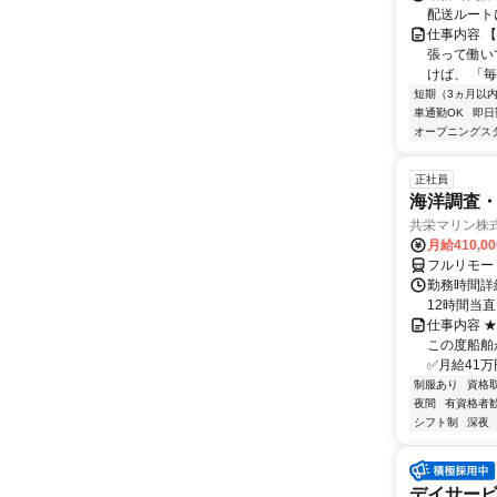
配送ルート
仕事内容 
張って働い
けば、 「毎
短期（3ヵ月以
車通勤OK
即日
オープニングス
正社員
海洋調査
共栄マリン株
月給410,0
フルリモー
勤務時間詳
12時間当
仕事内容 
この度船舶
✅月給41万
制服あり
資格
夜間
有資格者
シフト制
深夜
デイサー