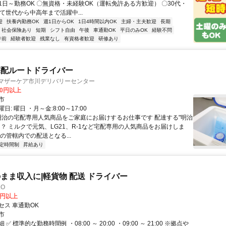
1日～勤務OK 〇無資格・未経験OK（運転免許ある方歓迎） 〇30代・
て世代から中高年まで活躍中...
迎
扶養内勤務OK
週1日からOK
1日4時間以内OK
主婦・主夫歓迎
長期
社会保険あり
短期
シフト自由
午後
車通勤OK
平日のみOK
経験不問
午前
経験者歓迎
残業なし
有資格者歓迎
研修あり
宅配ルートドライバー
 マザーケア市川デリバリーセンター
00円以上
市
: 曜日 ・月～金:8:00～17:00
 明治の宅配専用人気商品をご家庭にお届けするお仕事です 配達する"明治
は？ ミルクで元気、LG21、R-1など宅配専用の人気商品をお届けしま
の管轄内での配送となる...
定時間制
昇給あり
まま収入に|軽貨物 配送 ドライバー
LO
0円以上
セス 車通勤OK
市
✅ 標準的な勤務時間例 ・08:00 ～ 20:00 ・09:00 ～ 21:00 ※拠点や