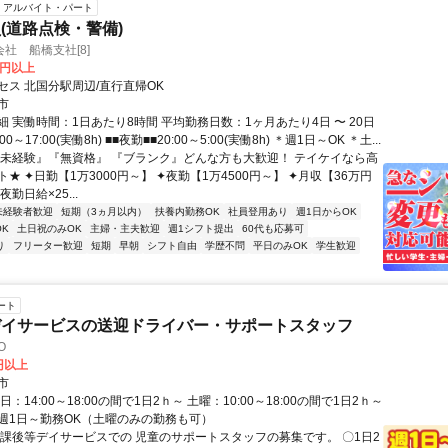
アルバイト・パート
(道路点検・警備)
社 船橋支社[8]
0円以上
セス 北国分駅周辺/直行直帰OK
市
 実働時間：1日あたり8時間 平均勤務日数：1ヶ月あたり4日 〜 20日
00～17:00(実働8h) ■■夜勤■■20:00～5:00(実働8h) ＊週1日～OK ＊土...
『未経験』『無資格』 『ブランク』どんな方も大歓迎！ テイケイなら高
★ ✦日勤【1万3000円～】 ✦夜勤【1万4500円～】 ✦月収【36万円
勤日給×25...
未経験者歓迎
短期（3ヵ月以内）
扶養内勤務OK
社員登用あり
週1日からOK
K
土日祝のみOK
主婦・主夫歓迎
週1シフト提出
60代も応募可
り
フリーター歓迎
短期
早朝
シフト自由
学歴不問
平日のみOK
学生歓迎
ート
デイサービスの送迎ドライバー・サポートスタッフ
O
0円以上
市
：14:00～18:00の間で1日2ｈ～ 土曜：10:00～18:00の間で1日2ｈ～
週1日～勤務OK（土曜のみの勤務も可）
放課後等デイサービスでの 児童のサポートスタッフの募集です。 〇1日2