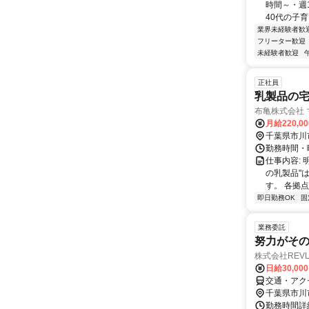
時間～・週
40代の子育
業界未経験者歓
フリーター歓迎
未経験者歓迎
正社員
乳製品の
布亀株式会社
月給220,0
千葉県市川
勤務時間・曜日
仕事内容:
の乳製品"
す。 各拠点
即日勤務OK
固
業務委託
努力がその
株式会社REV
日給30,00
交通・アク
千葉県市川
勤務時間詳細 