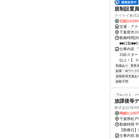
規制設置員
テイケイ株式会
日給14,50
交通・アク
千葉県市川
勤務時間詳細
■■日勤■■8:
仕事内容 
日給スタート
以上！】 ※夜
制服あり
業界
副業・WワークO
資格取得支援あ
経験不問
アルバイト・パ
放課後等
株式会社SERI
時給1,14
千葉県松戸
勤務時間 平日
【勤務日】
仕事内容 