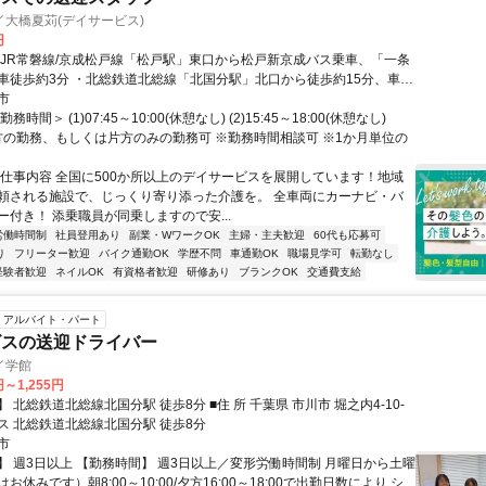
大橋夏苅(デイサービス)
円
・JR常磐線/京成松戸線「松戸駅」東口から松戸新京成バス乗車、「一条
車徒歩約3分 ・北総鉄道北総線「北国分駅」北口から徒歩約15分、車約
ちの木通り「二十世紀ケ丘郵便局入口」信号から車約1分
市
務時間＞ (1)07:45～10:00(休憩なし) (2)15:45～18:00(休憩なし)
)両方の勤務、もしくは片方のみの勤務可 ※勤務時間相談可 ※1か月単位の
◆仕事内容 全国に500か所以上のデイサービスを展開しています！地域
頼される施設で、じっくり寄り添った介護を。 全車両にカーナビ・バ
ー付き！ 添乗職員が同乗しますので安...
労働時間制
社員登用あり
副業・WワークOK
主婦・主夫歓迎
60代も応募可
り
フリーター歓迎
バイク通勤OK
学歴不問
車通勤OK
職場見学可
転勤なし
経験者歓迎
ネイルOK
有資格者歓迎
研修あり
ブランクOK
交通費支給
アルバイト・パート
ビスの送迎ドライバー
イ学館
円～1,255円
北総線北国分駅 徒歩8分 ■住 所 千葉県 市川市 堀之内4-10-
アクセス 北総鉄道北総線北国分駅 徒歩8分
市
】 週3日以上 【勤務時間】 週3日以上／変形労働時間制 月曜日から土曜
お休みです）朝8:00～10:00/夕方16:00～18:00で出勤日数により シ