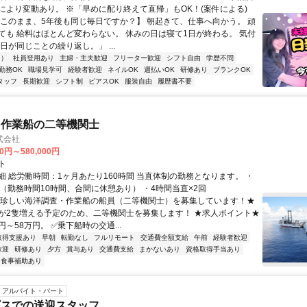
により変動あり。 ※「早めに配り終えて直帰」もOK！(案件による)
【このまま、5年後も同じ毎日ですか？】 朝起きて、仕事へ向かう。 頑
ても 給料はほとんど変わらない。 休みの日は寝て1日が終わる。 気付
日が同じことの繰り返し。」 ...
内）
社員登用あり
主婦・主夫歓迎
フリーター歓迎
シフト自由
学歴不問
勤務OK
職場見学可
経験者歓迎
ネイルOK
週払いOK
研修あり
ブランクOK
タッフ
長期歓迎
シフト制
ピアスOK
服装自由
履歴書不要
・作業船の二等機関士
式会社
00円～580,000円
ト
細 総労働時間：1ヶ月あたり160時間 当直体制の勤務となります。 ・
直（勤務時間10時間、合間に休憩あり） ・4時間当直×2回
★珍しい海洋調査・作業船の船員（二等機関士）を募集しています！★
が2隻増える予定のため、二等機関士を募集します！ ★求人ポイント★
円～58万円。 ✅乗下船時の交通...
取得支援あり
早朝
転勤なし
フルリモート
交通費全額支給
午前
経験者歓迎
歓迎
研修あり
夕方
賞与あり
交通費支給
まかないあり
資格取得手当あり
食事補助あり
アルバイト・パート
ビスでの送迎スタッフ