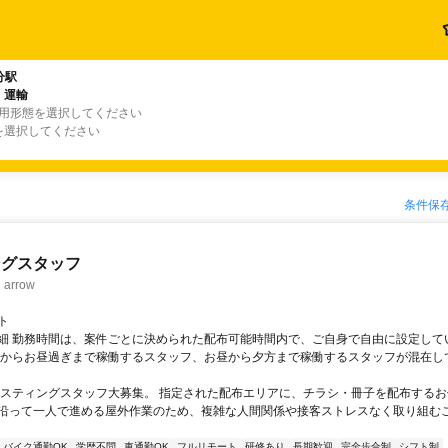
分駅
・運輸
雇用形態を選択してください
を選択してください
条件保
ングスタッフ
rrow
ト
細 勤務時間は、案件ごとに決められた配布可能時間内で、ご自身で自由に設定して
くからお昼過ぎまで稼働するスタッフ、お昼から夕方まで稼働するスタッフが混在し
ポスティングスタッフ大募集。 指定された配布エリアに、チラシ・冊子を配布するお
沿って一人で進める屋外作業のため、複雑な人間関係や接客ストレスなく取り組む
バイク通勤OK
学歴不問
車通勤OK
フルリモート
研修あり
長期歓迎
完全歩合制
シフト制