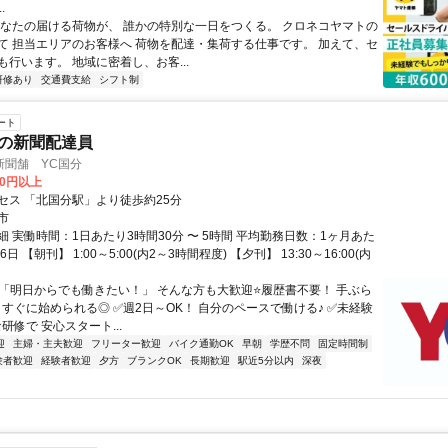
.
あなたの届ける荷物が、 誰かの特別な一日をつくる。 クロネコヤマトの
て 担当エリアのお客様へ 荷物を配達・集荷する仕事です。 加えて、セ
行います。 地域に密着し、お客...
研修あり
交通費支給
シフト制
ート
の新聞配達員
新聞舗 YC国分
00円以上
セス 「北国分駅」より徒歩約25分
市
 実働時間：1日あたり3時間30分 〜 5時間 平均勤務日数：1ヶ月あた
26日 【朝刊】 1:00～5:00(内2～3時間程度) 【夕刊】 13:30～16:00(内
✅「明日からでも働きたい！」 そんな方も大歓迎⭐履歴書不要！ 手ぶら
！すぐに始められる◎ ✅週2日～OK！ 自分のペースで働ける♪ ✅未経験
研修で 安心スタート...
迎
主婦・主夫歓迎
フリーター歓迎
バイク通勤OK
早朝
学歴不問
固定時間制
験者歓迎
経験者歓迎
夕方
ブランクOK
長期歓迎
駅近5分以内
深夜