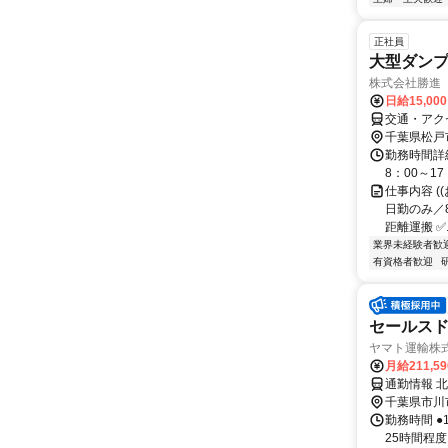
正社員
大型ダン
株式会社勝進
日給15,00
交通・アク
千葉県松戸
勤務時間詳細
8：00～1
仕事内容 (
日勤のみ／8
距離運搬 ✅..
業界未経験者歓
有資格者歓迎
セールス
ヤマト運輸株式
月給211,5
通勤情報 
千葉県市川
勤務時間 ●
25時間程度