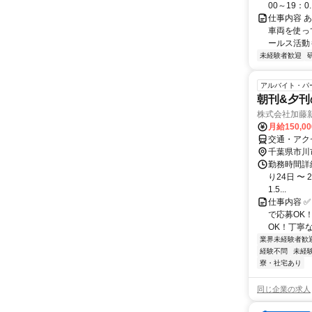
00～19：0..
仕事内容 
車両を使っ
ールス活動も
未経験者歓迎
アルバイト・パ
朝刊&夕刊
株式会社加藤
月給150,0
交通・アク
千葉県市川
勤務時間詳細
り24日 〜 
1.5...
仕事内容 
で応募OK
OK！丁寧な
業界未経験者歓
経験不問
未経
寮・社宅あり
同じ企業の求人