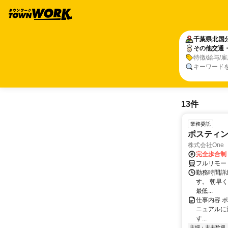
千葉県
北国
その他交通
特徴/給与/
キーワード
13件
業務委託
ポスティ
株式会社One a
完全歩合制
フルリモー
勤務時間詳
す。 朝早
最低...
仕事内容 
ニュアルに
す...
主婦・主夫歓迎