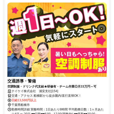
交通誘導・警備
空調制服・ドリンク代支給★研修有・チーム作業◎月33万円～可
テイケイ株式会社 浦安支社[154]
交通・アクセス 船橋駅から徒歩圏内/直行直帰OK！
日給13,500円以上
千葉県船橋市
勤務時間詳細 実働時間：1日あたり8時間 平均勤務日数：1ヶ月あた