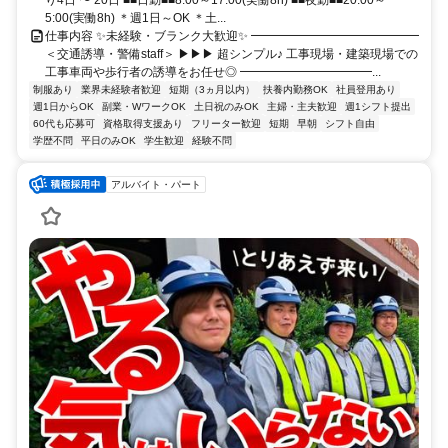
り4日 〜 20日 ■■日勤■■8:00～17:00(実働8h) ■■夜勤■■20:00～
5:00(実働8h) ＊週1日～OK ＊土...
仕事内容 ✨未経験・ブランク大歓迎✨ ━━━━━━━━━━━━━━
＜交通誘導・警備staff＞ ▶▶▶ 超シンプル♪ 工事現場・建築現場での
工事車両や歩行者の誘導をお任せ◎ ━━━━━━━━━━━...
制服あり
業界未経験者歓迎
短期（3ヵ月以内）
扶養内勤務OK
社員登用あり
週1日からOK
副業・WワークOK
土日祝のみOK
主婦・主夫歓迎
週1シフト提出
60代も応募可
資格取得支援あり
フリーター歓迎
短期
早朝
シフト自由
学歴不問
平日のみOK
学生歓迎
経験不問
アルバイト・パート