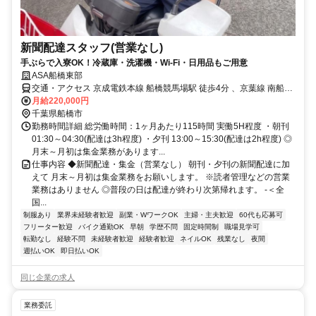
新聞配達スタッフ(営業なし)
手ぶらで入寮OK！冷蔵庫・洗濯機・Wi-Fi・日用品もご用意
ASA船橋東部
交通・アクセス 京成電鉄本線 船橋競馬場駅 徒歩4分 、京葉線 南船橋
駅 徒歩8分
月給220,000円
千葉県船橋市
勤務時間詳細 総労働時間：1ヶ月あたり115時間 実働5H程度 ・朝刊
01:30～04:30(配達は3h程度) ・夕刊 13:00～15:30(配達は2h程度) ◎
月末～月初は集金業務があります...
仕事内容 ◆新聞配達・集金（営業なし） 朝刊・夕刊の新聞配達に加
えて 月末～月初は集金業務をお願いします。 ※読者管理などの営業
業務はありません ◎普段の日は配達が終わり次第帰れます。 -＜全
国...
制服あり
業界未経験者歓迎
副業・WワークOK
主婦・主夫歓迎
60代も応募可
フリーター歓迎
バイク通勤OK
早朝
学歴不問
固定時間制
職場見学可
転勤なし
経験不問
未経験者歓迎
経験者歓迎
ネイルOK
残業なし
夜間
週払いOK
即日払いOK
同じ企業の求人
業務委託