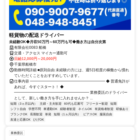
軽貨物の配送ドライバー
未経験OK◆月収50万円～60万円も可◆働き方は自分次第
有限会社0083 船橋
交通・アクセス マイカー通勤可
日給12,000円～20,000円
千葉県船橋市
勤務時間詳細 ■原則自由 未経験の方には、週5日程度の稼働から慣れ
ていただくことをおすすめしています。
仕事内容 ━━━━━━━━━━━━━━━━━━━━ ◆ 普通免許が
あれば、今すぐスタート！ ◆
━━━━━━━━━━━━━━━━━━━━ 業務委託のドライバー
として、新しい働き方を手に入れませんか？ ...
短期（3ヵ月以内）
主婦・主夫歓迎
60代も応募可
フリーター歓迎
短期
シフト自由
学歴不問
車通勤OK
経験者歓迎
ネイルOK
有資格者歓迎
研修あり
ブランクOK
長期歓迎
単発
短期（1ヵ月以内）
ピアスOK
服装自由
友達と応募OK
ひげOK
業務委託