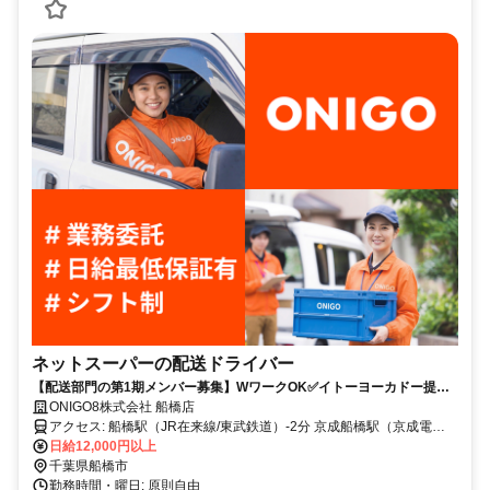
ネットスーパーの配送ドライバー
【配送部門の第1期メンバー募集】WワークOK✅イトーヨーカドー提携
で安心体制
ONIGO8株式会社 船橋店
アクセス: 船橋駅（JR在来線/東武鉄道）-2分 京成船橋駅（京成電
鉄）-5分 東海神駅（東葉高速鉄道）-9分
日給12,000円以上
千葉県船橋市
勤務時間・曜日: 原則自由