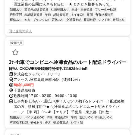
回送業務の合間に洗車もお任せ！ ★ ときどき接客もあって...
制服あり
業界未経験者歓迎
社員登用あり
主婦・主夫歓迎
フリーター歓迎
経験不問
未経験者歓迎
午前
経験者歓迎
ネイルOK
夜間
有資格者歓迎
研修あり
夕方
ブランクOK
育休あり
交通費支給
長期歓迎
シフト制
社割あり
同じ企業の求人
派遣社員
3t~4t車でコンビニへ冷凍食品のルート配送ドライバー
日払いOK◎WEB登録随時開催中/11192/hkdrinR
株式会社ジャパン・リリーフ
アクセス JR京葉線 南船橋駅（徒歩15分）
時給1,480円
千葉県船橋市
勤務時間 17:00～02:00、04:00～13:00
仕事内容 日払い・週払いOK！ガッツリ稼げるドライバー！配送経験
者の方、積極採用中★ ＼冷凍食品のコンビニルート配送ドライバ
ー！／ 【車 両】 3t～4t 【エリア】 千葉県・東京都 【件 数...
制服あり
バイク通勤OK
早朝
車通勤OK
午前
週払いOK
即日払いOK
有資格者歓迎
研修あり
夕方
交通費支給
シフト制