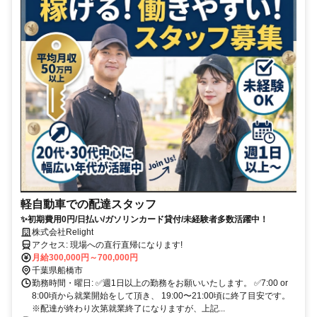
軽自動車での配達スタッフ
✨初期費用0円/日払い/ガソリンカード貸付/未経験者多数活躍中！
株式会社Relight
アクセス: 現場への直行直帰になります!
月給300,000円～700,000円
千葉県船橋市
勤務時間・曜日: ✅週1日以上の勤務をお願いいたします。 ✅7:00 or
8:00頃から就業開始をして頂き、 19:00〜21:00頃に終了目安です。
※配達が終わり次第就業終了になりますが、上記...