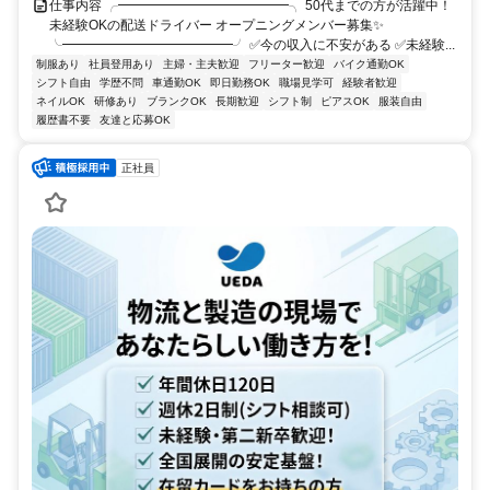
仕事内容 ╭━━━━━━━━━━━━━╮ 50代までの方が活躍中！
未経験OKの配送ドライバー オープニングメンバー募集✨
╰━━━━━━━━━━━━━╯ ✅今の収入に不安がある ✅未経験...
制服あり
社員登用あり
主婦・主夫歓迎
フリーター歓迎
バイク通勤OK
シフト自由
学歴不問
車通勤OK
即日勤務OK
職場見学可
経験者歓迎
ネイルOK
研修あり
ブランクOK
長期歓迎
シフト制
ピアスOK
服装自由
履歴書不要
友達と応募OK
正社員