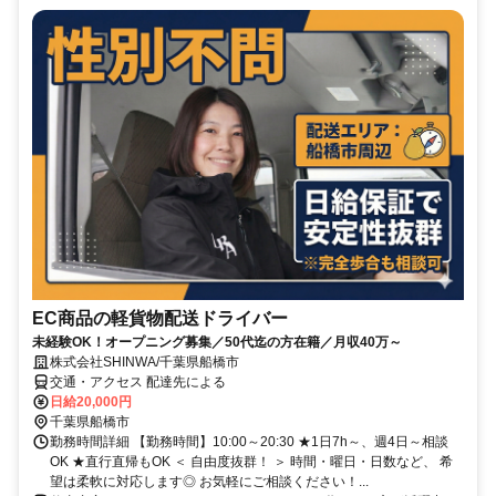
EC商品の軽貨物配送ドライバー
未経験OK！オープニング募集／50代迄の方在籍／月収40万～
株式会社SHINWA/千葉県船橋市
交通・アクセス 配達先による
日給20,000円
千葉県船橋市
勤務時間詳細 【勤務時間】10:00～20:30 ★1日7h～、週4日～相談
OK ★直行直帰もOK ＜ 自由度抜群！ ＞ 時間・曜日・日数など、 希
望は柔軟に対応します◎ お気軽にご相談ください！...