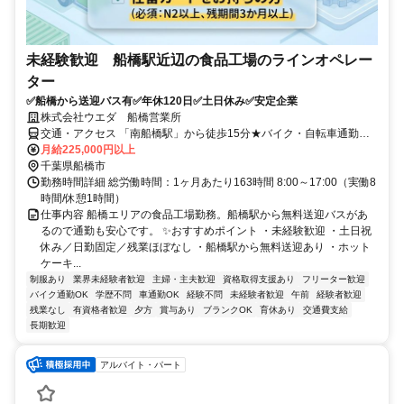
未経験歓迎 船橋駅近辺の食品工場のラインオペレー
ター
✅船橋から送迎バス有✅年休120日✅土日休み✅安定企業
株式会社ウエダ 船橋営業所
交通・アクセス 「南船橋駅」から徒歩15分★バイク・自転車通勤
OK！
月給225,000円以上
千葉県船橋市
勤務時間詳細 総労働時間：1ヶ月あたり163時間 8:00～17:00（実働8
時間/休憩1時間）
仕事内容 船橋エリアの食品工場勤務。船橋駅から無料送迎バスがあ
るので通勤も安心です。 ✨おすすめポイント ・未経験歓迎 ・土日祝
休み／日勤固定／残業ほぼなし ・船橋駅から無料送迎あり ・ホット
ケーキ...
制服あり
業界未経験者歓迎
主婦・主夫歓迎
資格取得支援あり
フリーター歓迎
バイク通勤OK
学歴不問
車通勤OK
経験不問
未経験者歓迎
午前
経験者歓迎
残業なし
有資格者歓迎
夕方
賞与あり
ブランクOK
育休あり
交通費支給
長期歓迎
アルバイト・パート