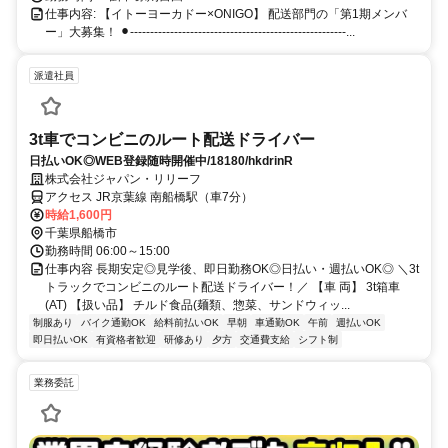
仕事内容: 【イトーヨーカドー×ONIGO】 配送部門の「第1期メンバ
ー」大募集！ ⚫︎------------------------------------------------------...
派遣社員
3t車でコンビニのルート配送ドライバー
日払いOK◎WEB登録随時開催中/18180/hkdrinR
株式会社ジャパン・リリーフ
アクセス JR京葉線 南船橋駅（車7分）
時給1,600円
千葉県船橋市
勤務時間 06:00～15:00
仕事内容 長期安定◎見学後、即日勤務OK◎日払い・週払いOK◎ ＼3t
トラックでコンビニのルート配送ドライバー！／ 【車 両】 3t箱車
(AT) 【扱い品】 チルド食品(麺類、惣菜、サンドウィッ...
制服あり
バイク通勤OK
給料前払いOK
早朝
車通勤OK
午前
週払いOK
即日払いOK
有資格者歓迎
研修あり
夕方
交通費支給
シフト制
業務委託