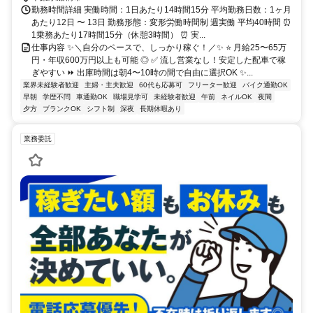
勤務時間詳細 実働時間：1日あたり14時間15分 平均勤務日数：1ヶ月
あたり12日 〜 13日 勤務形態：変形労働時間制 週実働 平均40時間 ⏰
1乗務あたり17時間15分（休憩3時間） ⏰ 実...
仕事内容 ✨＼自分のペースで、しっかり稼ぐ！／✨ ⭐ 月給25〜65万
円・年収600万円以上も可能 ◎ ✅ 流し営業なし！安定した配車で稼
ぎやすい ⏩ 出庫時間は朝4〜10時の間で自由に選択OK ✨...
業界未経験者歓迎
主婦・主夫歓迎
60代も応募可
フリーター歓迎
バイク通勤OK
早朝
学歴不問
車通勤OK
職場見学可
未経験者歓迎
午前
ネイルOK
夜間
夕方
ブランクOK
シフト制
深夜
長期休暇あり
業務委託