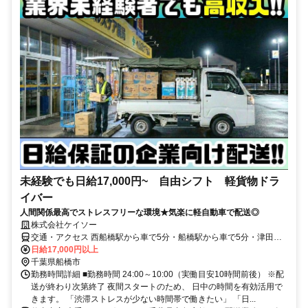
未経験でも日給17,000円~ 自由シフト 軽貨物ドラ
イバー
人間関係最高でストレスフリーな環境★気楽に軽自動車で配送◎
株式会社ケイソー
交通・アクセス 西船橋駅から車で5分・船橋駅から車で5分・津田沼
駅から車で5分
日給17,000円以上
千葉県船橋市
勤務時間詳細 ■勤務時間 24:00～10:00（実働目安10時間前後） ※配
送が終わり次第終了 夜間スタートのため、 日中の時間を有効活用で
きます。 「渋滞ストレスが少ない時間帯で働きたい」 「日...