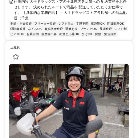
仕事内容 大手ドラッグストアの千葉県内各店舗への 配送業務をお任
せします。 決められたルートで商品を 配送していただくお仕事で
す。 【具体的な業務内容】 ・大手ドラッグストア各店舗への商品配
送（千葉...
主婦・主夫歓迎
フリーター歓迎
シフト自由
学歴不問
車通勤OK
即日勤務OK
経験者歓迎
ネイルOK
有資格者歓迎
研修あり
ブランクOK
長期歓迎
シフト制
ピアスOK
服装自由
履歴書不要
友達と応募OK
ひげOK
髪型・髪色自由
正社員