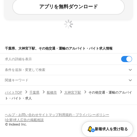
アプリを無料ダウンロード
千葉県、大神宮下駅、その他交通・運輸のアルバイト・バイト求人情報
求人の詳細を表示
条件を追加・変更して検索
市区町村を追加・変更
関連キーワード
完全在宅ワーク 全国
シール貼り 在宅
現在地周辺
ガチャガチャ
犬カフェ
千葉県
駅を追加・変更
バイトTOP
千葉県
船橋市
大神宮下駅
その他交通・運輸のアルバイ
千葉県
すべて
ト・バイト・求人
千葉市
すべて
職種を追加・変更
JR武蔵野線
中央区
花見川区
稲毛区
若葉区
緑区
美浜区
南流山駅
新松戸駅
新八柱駅
東松戸駅
市川大野駅
船橋法典駅
西船橋駅
飲食・フードサービス
銚子市
市川市
船橋市
館山市
木更津市
松戸市
野田市
茂原市
成田市
佐倉市
東金市
特徴を追加・変更
飲食・フードサービス
すべて
ヘルプ・お問い合わせ
サイトマップ
利用規約・プライバシーポリシー
JR中央・総武線
旭市
習志野市
柏市
勝浦市
市原市
流山市
八千代市
我孫子市
鴨川市
鎌ケ谷市
ホールスタッフ
キッチンスタッフ
皿洗い・洗い場
精肉・鮮魚加工
給食調理
人気
[企業]求人広告の掲載相談
市川駅
本八幡駅
下総中山駅
西船橋駅
船橋駅
東船橋駅
津田沼駅
幕張本郷駅
幕張駅
君津市
富津市
浦安市
四街道市
袖ケ浦市
八街市
印西市
白井市
富里市
南房総市
雇用形態を追加・変更
パン屋（ベーカリー）
フードカウンター販売員
バー（BAR）・バーテンダー
日払いOK
高校生歓迎
学生歓迎
深夜の仕事
髪型・髪色自由
ひげOK
ネイルOK
新検見川駅
稲毛駅
西千葉駅
千葉駅
匝瑳市
香取市
山武市
いすみ市
大網白里市
印旛郡
香取郡
山武郡
長生郡
夷隅郡
飲食店補助（開店・閉店準備）
飲食店（店長・マネージャー）
新着求人を受け取る
ピアスOK
アルバイト・パート
履歴書不要
オープニングスタッフ
留学生・外国人活躍中
安房郡
都道府県を変更
営業・販売
JR総武本線
勤務期間
正社員