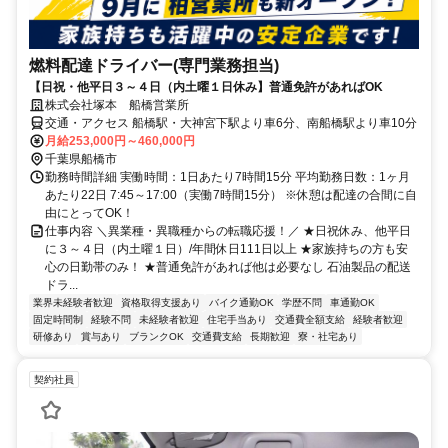
燃料配達ドライバー(専門業務担当)
【日祝・他平日３～４日（内土曜１日休み】普通免許があればOK
株式会社塚本 船橋営業所
交通・アクセス 船橋駅・大神宮下駅より車6分、南船橋駅より車10分
月給253,000円～460,000円
千葉県船橋市
勤務時間詳細 実働時間：1日あたり7時間15分 平均勤務日数：1ヶ月
あたり22日 7:45～17:00（実働7時間15分） ※休憩は配達の合間に自
由にとってOK！
仕事内容 ＼異業種・異職種からの転職応援！／ ★日祝休み、他平日
に３～４日（内土曜１日）/年間休日111日以上 ★家族持ちの方も安
心の日勤帯のみ！ ★普通免許があれば他は必要なし 石油製品の配送
ドラ...
業界未経験者歓迎
資格取得支援あり
バイク通勤OK
学歴不問
車通勤OK
固定時間制
経験不問
未経験者歓迎
住宅手当あり
交通費全額支給
経験者歓迎
研修あり
賞与あり
ブランクOK
交通費支給
長期歓迎
寮・社宅あり
契約社員