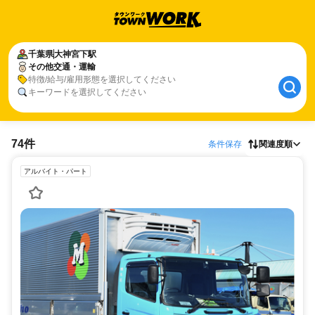
千葉県
大神宮下駅
その他交通・運輸
特徴/給与/雇用形態を選択してください
キーワードを選択してください
74件
条件保存
関連度順
アルバイト・パート