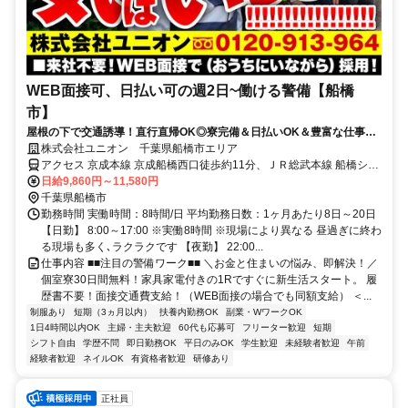
WEB面接可、日払い可の週2日~働ける警備【船橋
市】
屋根の下で交通誘導！直行直帰OK◎寮完備＆日払いOK＆豊富な仕事量
★仕事が早く終わった時でも日給保証
株式会社ユニオン 千葉県船橋市エリア
アクセス 京成本線 京成船橋西口徒歩約11分、ＪＲ総武本線 船橋シャ
ポー口徒歩約13分、ＪＲ総武本線 船橋シャポー口徒歩約13分 千葉県
日給9,860円～11,580円
船橋市エリア（船橋駅、船橋日大前駅、習志野駅、東船橋駅、西船橋
千葉県船橋市
駅、南船橋駅、京成船橋等）
勤務時間 実働時間：8時間/日 平均勤務日数：1ヶ月あたり8日～20日
【日勤】 8:00～17:00 ※実働8時間 ※現場により異なる 昼過ぎに終わ
る現場も多く､ラクラクです 【夜勤】 22:00...
仕事内容 ■■注目の警備ワーク■■ ＼お金と住まいの悩み、即解決！／
個室寮30日間無料！家具家電付きの1Rですぐに新生活スタート。 履
歴書不要！面接交通費支給！（WEB面接の場合でも同額支給） ＜...
制服あり
短期（3ヵ月以内）
扶養内勤務OK
副業・WワークOK
1日4時間以内OK
主婦・主夫歓迎
60代も応募可
フリーター歓迎
短期
シフト自由
学歴不問
即日勤務OK
平日のみOK
学生歓迎
未経験者歓迎
午前
経験者歓迎
ネイルOK
有資格者歓迎
研修あり
正社員