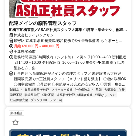
配達メインの顧客管理スタッフ
船橋市船橋東部／ASA正社員スタッフ大募集 〇営業・集金ナシ、配達業
務のみ 〇即入居可／個室寮完備
株式会社ライジングサン
最寄駅 京成本線 船橋競馬場駅 徒歩で3分 最寄駅備考 ららぽーと
TOKYO-BAYそば
月給320,000円～400,000円
千葉県船橋市
勤務時間 実働8時間以内（シフト制） ＜例＞ [1] 0:00～4:30 朝刊配達
[2] 14:00～16:00 夕刊配達 [3] 16:00～18:00 集金やPR業務 ※[3]は希
望ある方、集...
仕事内容 ＼新聞配達がメインの管理スタッフ／ 未経験者も大歓迎！
新聞販売店での正社員スタッフ 【メリット盛り沢山】 〇連休取得OK
〇個室寮完備 〇昇給有 〇月給制＋歩合給の安定収入 〇営業・集金...
制服あり
業界未経験者歓迎
フリーター歓迎
社会保険あり
早朝
大量募集
午後
学歴不問
職場見学可
経験不問
未経験者歓迎
経験者歓迎
残業なし
夕方
社会保険完備
ブランクOK
シフト制
業務委託