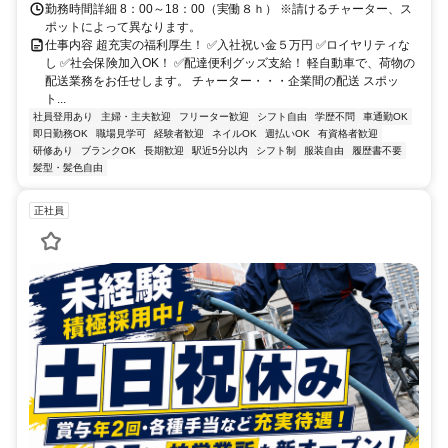
勤務時間詳細 8：00～18：00（実働８ｈ） ※請けるチャーター、ス
ポットによって異なります。
仕事内容 超充実の福利厚生！ ✅入社祝い金５万円 ✅ロイヤリティな
し ✅社会保険加入OK！ ✅配達便利グッズ支給！ 軽自動車で、荷物の
配送業務をお任せします。 チャーター・・・企業間の配送 スポッ
ト...
社員登用あり
主婦・主夫歓迎
フリーター歓迎
シフト自由
学歴不問
車通勤OK
即日勤務OK
職場見学可
経験者歓迎
ネイルOK
週払いOK
有資格者歓迎
研修あり
ブランクOK
長期歓迎
駅近5分以内
シフト制
服装自由
履歴書不要
髪型・髪色自由
正社員