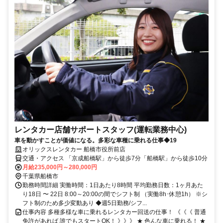
レンタカー店舗サポートスタッフ(運転業務中心)
車を動かすことが価値になる。多彩な車種に乗れる仕事◆19
オリックスレンタカー 船橋市役所前店
交通・アクセス 「京成船橋駅」から徒歩7分「船橋駅」から徒歩10分
月給235,000円～280,000円
千葉県船橋市
勤務時間詳細 実働時間：1日あたり8時間 平均勤務日数：1ヶ月あた
り18日 〜 22日 8:00～20:00の間でシフト制 （実働8h･休憩1h） ※シ
フト制のため多少変動あり ◆週5日勤務/シフ...
仕事内容 多種多様な車に乗れるレンタカー回送の仕事！ 《《《 普通
免許があれば 誰でもスタートOK！ 》》》 ★ 色んな車に乗れる！ ★