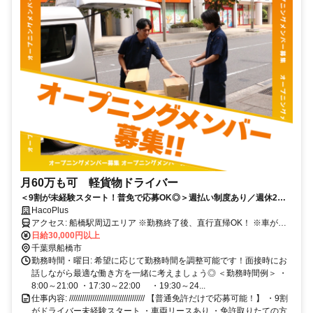
月60万も可 軽貨物ドライバー
＜9割が未経験スタート！普免で応募OK◎＞週払い制度あり／週休2日
で月収50万円可能
HacoPlus
アクセス: 船橋駅周辺エリア ※勤務終了後、直行直帰OK！ ※車がな
い方向けにリース制度あり （休日は自家用車として使用OK！）
日給30,000円以上
千葉県船橋市
勤務時間・曜日: 希望に応じて勤務時間を調整可能です！面接時にお
話しながら最適な働き方を一緒に考えましょう◎ ＜勤務時間例＞ ・
8:00～21:00 ・17:30～22:00 ・19:30～24...
仕事内容: //////////////////////////////////// 【普通免許だけで応募可能！】 ・9割
がドライバー未経験スタート ・車両リースあり ・免許取りたての方