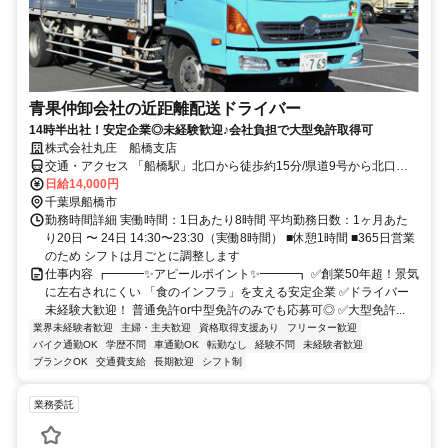
青果仲卸会社の近距離配送ドライバー
14時半出社！安定企業◎未経験歓迎♪会社負担で大型免許取得可
株式会社丸庄 船橋支店
交通・アクセス 「船橋駅」北口から徒歩約15分/県道9号から北口十
字路を入ってから車で2分。
日給14,000円
千葉県船橋市
勤務時間詳細 実働時間：1日あたり8時間 平均勤務日数：1ヶ月あた
り20日 〜 24日 14:30〜23:30（実働8時間） ■休憩1時間 ■365日営業
のため シフトは月ごとに調整します
仕事内容 ┏━━━✨アピールポイント✨━━━┓ ✅創業50年超！景気
に左右されにくい 「食のインフラ」を支える安定企業 ✅ドライバー
未経験大歓迎！ 普通免許or中型免許のみでも応募可◎ ✅大型免許...
業界未経験者歓迎
主婦・主夫歓迎
資格取得支援あり
フリーター歓迎
バイク通勤OK
学歴不問
車通勤OK
転勤なし
経験不問
未経験者歓迎
ブランクOK
交通費支給
長期歓迎
シフト制
業務委託