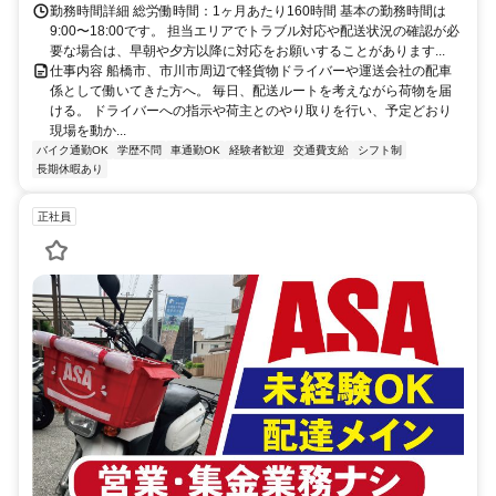
勤務時間詳細 総労働時間：1ヶ月あたり160時間 基本の勤務時間は
9:00〜18:00です。 担当エリアでトラブル対応や配送状況の確認が必
要な場合は、早朝や夕方以降に対応をお願いすることがあります...
仕事内容 船橋市、市川市周辺で軽貨物ドライバーや運送会社の配車
係として働いてきた方へ。 毎日、配送ルートを考えながら荷物を届
ける。 ドライバーへの指示や荷主とのやり取りを行い、予定どおり
現場を動か...
バイク通勤OK
学歴不問
車通勤OK
経験者歓迎
交通費支給
シフト制
長期休暇あり
正社員