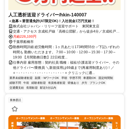
人工透析送迎ドライバー/hkin-140007
＜急募＞要普通免許(AT限定OK)！入社祝金3万円支給！
株式会社ジャパン・リリーフ送迎サポート 東関東支店
交通・アクセス 京成松戸線「高根公団駅」から徒歩4分／京成松戸線
「高根木戸駅」から徒歩12分 ✅車通勤OK
月給226,100円
千葉県船橋市
勤務時間詳細 総労働時間：1ヶ月あたり173時間55分 ✅下記いずれの
時間も 勤務いただきます。 7:00～10:00・12:00～15:30・17:30～
19:00 【月間勤務日数】22日程度...
仕事内容 雇用形態：契約社員 職種：福祉/介護送迎ドライバー、その
他ドライバー/乗務員 ＼新規採用は69歳まで(再雇用制度あり)！／
⭐・-・-・-・-・-・-・-・-・-・-・⭐ クリニックに通...
業界未経験者歓迎
副業・WワークOK
早朝
学歴不問
車通勤OK
固定時間制
経験不問
午前
経験者歓迎
有資格者歓迎
研修あり
夕方
ブランクOK
交通費支給
長期歓迎
駅近5分以内
業務委託