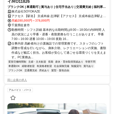
イ/RO11826
ブランクOK | 車通勤可 | 賞与あり | 住宅手当あり | 交通費支給 | 福利厚生
充実│ショートステイ/管理職（介護）/正社員募集！《ボーナス以外の特
株式会社SOYOKAZE
別報酬、約56万円の支給実績！》
アクセス 【駅名】 京成本線 志津駅【アクセス】 京成本線志津駅より
徒歩30分
月給280,000円～378,000円
千葉県佐倉市
勤務時間・シフト詳細 基本的な出勤時間は8:00～18:00の内8時間 人
員の状況により早番・遅番・夜勤業務を行うことがあります。 早番
7:00～16:00 遅番 10:00～19:00 夜勤 16...
仕事内容 高齢者向け介護施設での管理業務です。スタッフのシフト
調整や育成を行いながら、身体介助、レクリエーションの実施、書類
作成など幅広く担当。お客様が安心して過ごせる環境づくりを支えま
す。PC業務あ...
変形労働時間制
主婦・主夫歓迎
長期
産休・育休取得実績あり
学歴不問
車通勤OK
経験者歓迎
有資格者歓迎
社会保険完備
制服貸与
賞与あり
ブランクOK
交通費支給
昇給あり
髪型・髪色自由
同じ企業の求人
アルバイト・パート