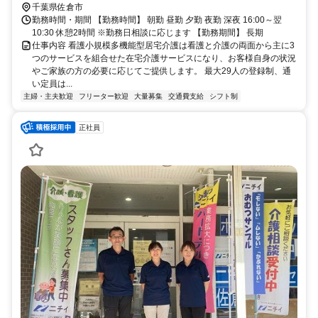
千葉県佐倉市
勤務時間・期間 【勤務時間】 朝勤 昼勤 夕勤 夜勤 深夜 16:00～翌
10:30 休憩2時間 ※勤務日相談に応じます 【勤務期間】 長期
仕事内容 看護小規模多機能型居宅介護は看護と介護の両面から主に3
つのサービスを組合せた在宅介護サービスになり、お客様自身の状況
やご家族の方の必要に応じてご提供します。 最大29人の登録制、通
い定員は...
主婦・主夫歓迎
フリーター歓迎
大量募集
交通費支給
シフト制
正社員