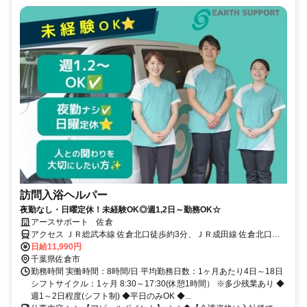
訪問入浴ヘルパー
夜勤なし・日曜定休！未経験OK◎週1,2日～勤務OK☆
アースサポート 佐倉
アクセス ＪＲ総武本線 佐倉北口徒歩約3分、ＪＲ成田線 佐倉北口徒
歩約3分、京成本線 京成佐倉南口徒歩約23分
日給11,990円
千葉県佐倉市
勤務時間 実働時間：8時間/日 平均勤務日数：1ヶ月あたり4日～18日
シフトサイクル：1ヶ月 8:30～17:30(休憩1時間） ※多少残業あり ◆
週1～2日程度(シフト制) ◆平日のみOK ◆...