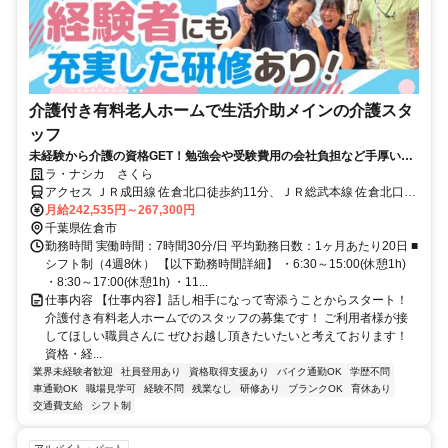
介護付き有料老人ホームで生活介助メインの介護スタ
ッフ
未経験から介護の資格GET！勉強会や受験費用の会社負担など手厚いサ
ポートが好評◎／上場企業だから叶えられる好待遇
ラ・ナシカ さくら
アクセス ＪＲ成田線 佐倉北口徒歩約11分、ＪＲ総武本線 佐倉北口徒
歩約11分、京成本線 京成佐倉南口徒歩約33分 JR総武本線 「佐倉
月給242,535円～267,300円
駅」北口から徒歩10分京成本線「佐倉駅」車で10分＊車・バイク通
千葉県佐倉市
勤可/駐車場有
勤務時間 実働時間：7時間30分/日 平均勤務日数：1ヶ月あたり20日 ■
シフト制（4週8休） 【以下勤務時間詳細】 ・6:30～15:00(休憩1h)
・8:30～17:00(休憩1h) ・11...
仕事内容 【仕事内容】話し相手になって寄添うことからスタート！
介護付き有料老人ホームでのスタッフの募集です！ ご利用者様が接
してほしい職員さんに ぜひお越し頂きたいたいと考えております！
資格・経...
業界未経験者歓迎
社員登用あり
資格取得支援あり
バイク通勤OK
学歴不問
車通勤OK
職場見学可
経験不問
残業なし
研修あり
ブランクOK
育休あり
交通費支給
シフト制