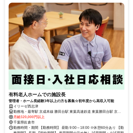
有料老人ホームでの施設長
管理者・ホーム長経験3年以上の方を募集☆初年度から高収入可能
イリーゼ西志津
勤務地・最寄駅 京成本線 勝田台駅 東葉高速鉄道 東葉勝田台駅 京成
本線「志津」駅より徒歩約14分(約1.1km) ※車通勤OK
月給320,000円以上
千葉県佐倉市
勤務時間・期間 【勤務時間】 昼勤 9:00～18:00 ※休憩60分あり 【勤
務期間】 長期 【契約期間】 雇用期間の定め無し 試用期間：※試用期