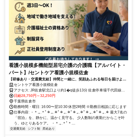
看護小規模多機能型居宅介護の介護職【アルバイト・
パート】/セントケア看護小規模佐倉
【研修あり・交通費支給】仲間と一緒に、笑顔あふれる毎日を届けよう
✨♪
セントケア看護小規模佐倉
アクセス: JR佐倉駅北口より約1�q徒歩13分 佐倉停車場千代田線・
四街道インター方面 ＜マイカー通勤可/駐車場完備＞
日給28,750円～32,250円
千葉県佐倉市
勤務時間・曜日: 16:00〜翌10:30 休憩2時間 ※勤務日相談に応じます
仕事内容: ・＊.｡.＊ﾟ＊.｡.＊ﾟ＊.｡.＊ﾟ＊.｡.＊ﾟ＊.｡.＊ﾟ＊.｡.＊ 最大7名の
「宿泊」を、静かに、温かく見守る。 少人数制の夜勤だからこそ叶
う、ゆとりあるケア。 ・＊.｡.＊ﾟ＊....
交通費支給
シフト制
昇給あり