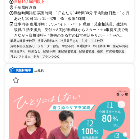
日給19,180円以上
千葉県佐倉市
勤務時間詳細 実働時間：1日あたり14時間30分 平均勤務日数：1ヶ月
あたり10日 15：15～翌9：45（仮眠4時間）
仕事内容 雇用形態：アルバイト・パート 職種：児童相談員、生活相
談員/生活支援員、受付 ⭐８割が未経験からスタート⭐ ⭐取得支援で働
きながら資格獲得⭐ ⭐障害のある方の日常生活をサポート⭐ ⭐や...
業界未経験者歓迎
扶養内勤務OK
社員登用あり
主婦・主夫歓迎
資格取得支援あり
フリーター歓迎
学歴不問
車通勤OK
即日勤務OK
固定時間制
職場見学可
転勤なし
経験不問
未経験者歓迎
経験者歓迎
夜間
有資格者歓迎
月1シフト提出
夕方
ブランクOK
正社員