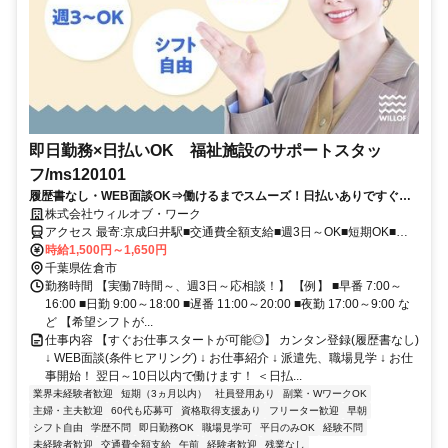
即日勤務×日払いOK 福祉施設のサポートスタッ
フ/ms120101
履歴書なし・WEB面談OK⇒働けるまでスムーズ！日払いありですぐ稼
げる★介護デビュー応援！
株式会社ウィルオブ・ワーク
アクセス 最寄:京成臼井駅■交通費全額支給■週3日～OK■短期OK■履
歴書不要
時給1,500円～1,650円
千葉県佐倉市
勤務時間 【実働7時間～、週3日～応相談！】 【例】 ■早番 7:00～
16:00 ■日勤 9:00～18:00 ■遅番 11:00～20:00 ■夜勤 17:00～9:00 な
ど 【希望シフトが...
仕事内容 【すぐお仕事スタートが可能◎】 カンタン登録(履歴書なし)
↓ WEB面談(条件ヒアリング) ↓ お仕事紹介 ↓ 派遣先、職場見学 ↓ お仕
事開始！ 翌日～10日以内で働けます！ ＜日払...
業界未経験者歓迎
短期（3ヵ月以内）
社員登用あり
副業・WワークOK
主婦・主夫歓迎
60代も応募可
資格取得支援あり
フリーター歓迎
早朝
シフト自由
学歴不問
即日勤務OK
職場見学可
平日のみOK
経験不問
未経験者歓迎
交通費全額支給
午前
経験者歓迎
残業なし