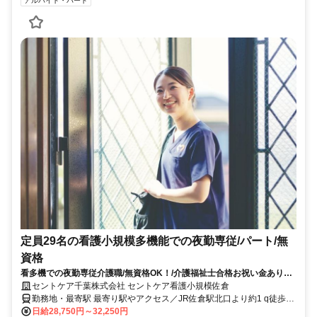
アルバイト・パート
定員29名の看護小規模多機能での夜勤専従/パート/無
資格
看多機での夜勤専従介護職/無資格OK！/介護福祉士合格お祝い金あり☆
資格取得をサポートします！
セントケア千葉株式会社 セントケア看護小規模佐倉
勤務地・最寄駅 最寄り駅やアクセス／JR佐倉駅北口より約1 q徒歩13
分 夢天下ラーメンさん向い ＜マイカー通勤可/駐車場完備＞
日給28,750円～32,250円