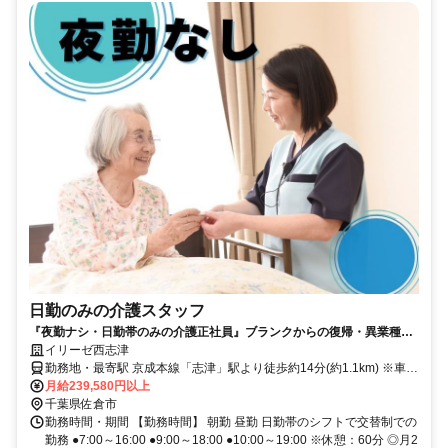
日勤のみの介護スタッフ
『夜勤ナシ・日勤帯のみの介護正社員』ブランクからの復帰・異業種か
らの転職も大歓迎です！
イリーゼ西志津
勤務地・最寄駅 京成本線「志津」駅より徒歩約14分(約1.1km) ※車通
勤OK
月給239,580円以上
千葉県佐倉市
勤務時間・期間 【勤務時間】 朝勤 昼勤 日勤帯のシフトで交替制での
勤務 ●7:00～16:00 ●9:00～18:00 ●10:00～19:00 ※休憩：60分 ◎月2