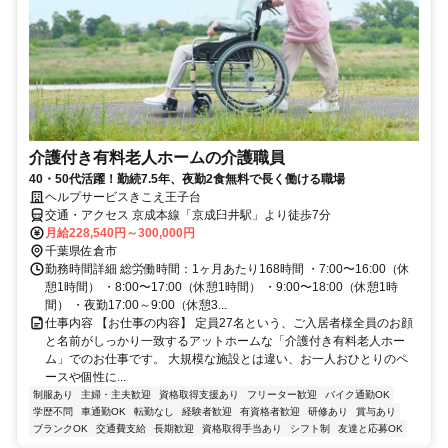
介護付き有料老人ホームの介護職員
40・50代活躍！勤続7.5年、夜勤2食無料で長く働ける職場
ヘルプサービスきこえ王子台
交通・アクセス 京成本線「京成臼井駅」より徒歩7分
月給228,540円～300,000円
千葉県佐倉市
勤務時間詳細 総労働時間：1ヶ月あたり168時間 ・7:00〜16:00（休
憩1時間） ・8:00〜17:00（休憩1時間） ・9:00〜18:00（休憩1時
間） ・夜勤17:00～9:00（休憩3...
仕事内容 【お仕事の内容】 定員27名という、ご入居者様全員のお顔
と名前がしっかり一致するアットホームな「介護付き有料老人ホー
ム」でのお仕事です。 大規模な施設とは違い、お一人おひとりのペ
ースや個性に...
制服あり
主婦・主夫歓迎
資格取得支援あり
フリーター歓迎
バイク通勤OK
学歴不問
車通勤OK
転勤なし
経験者歓迎
有資格者歓迎
研修あり
賞与あり
ブランクOK
交通費支給
長期歓迎
資格取得手当あり
シフト制
友達と応募OK