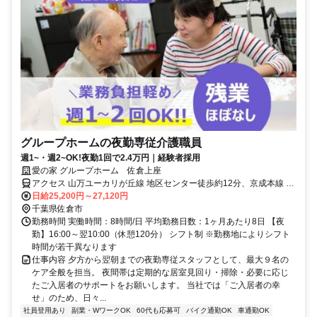
グループホームの夜勤専従介護職員
週1~・週2~OK!夜勤1回で2.4万円｜経験者採用
愛の家 グループホーム 佐倉上座
アクセス 山万ユーカリが丘線 地区センター徒歩約12分、京成本線 ユ
ーカリが丘徒歩約14分、山万ユーカリが丘線 ユーカリが丘徒歩約14
日給25,200円～27,120円
分 ユーカリが丘線「地区センター駅」徒歩14分
千葉県佐倉市
勤務時間 実働時間：8時間/日 平均勤務日数：1ヶ月あたり8日 【夜
勤】16:00～翌10:00（休憩120分） シフト制 ※勤務地によりシフト
時間が若干異なります
仕事内容 夕方から翌朝までの夜勤専従スタッフとして、最大９名の
ケア全般を担当。 夜間帯は定期的な居室見回り・掃除・必要に応じ
たご入居者のサポートをお願いします。 当社では「ご入居者の幸
せ」のため、日々...
社員登用あり
副業・WワークOK
60代も応募可
バイク通勤OK
車通勤OK