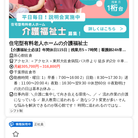
住宅型有料老人ホームの介護福祉士
【介護福祉士必須】年間休日115日｜残業月5～7時間｜看護師24h常駐
｜ホスピス最大手｜流れ作業ではない介護を✧
医心館佐倉
アクセス: ＜アクセス＞東邦大佐倉病院バス停より 徒歩 約2分 ※車通
勤可（無料駐車場あり）
月給305,700円～316,800円
千葉県佐倉市
勤務時間・曜日: 1）早番：7:00〜16:00 2）日勤：8:30〜17:30 3）遅
番：11:00〜20:00 4）夜勤：16:30〜翌9:30 ※休憩60分 ※夜勤明け
の次の日は基本お休み ...
仕事内容: ＼介護に集中して向き合える環境へ。／ ✓ 流れ作業の介護
になっている ✓ 新人教育に追われる ✓ 急なシフト変更が多い そん
な悩みを解決できるのが医心館です！ 時間に追われるのではな...
シフト制
正社員