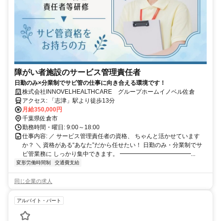
障がい者施設のサービス管理責任者
日勤のみ×分業制でサビ管の仕事に向き合える環境です！
株式会社INNOVELHEALTHCARE グループホームイノベル佐倉
アクセス: 「志津」駅より徒歩13分
月給350,000円
千葉県佐倉市
勤務時間・曜日: 9:00～18:00
仕事内容: ／ サービス管理責任者の資格、 ちゃんと活かせています
か？ ＼ 資格がある“あなた”だから任せたい！ 日勤のみ・分業制でサ
ビ管業務に しっかり集中できます。 ━━━━━━━━━━━━...
変形労働時間制
交通費支給
同じ企業の求人
アルバイト・パート