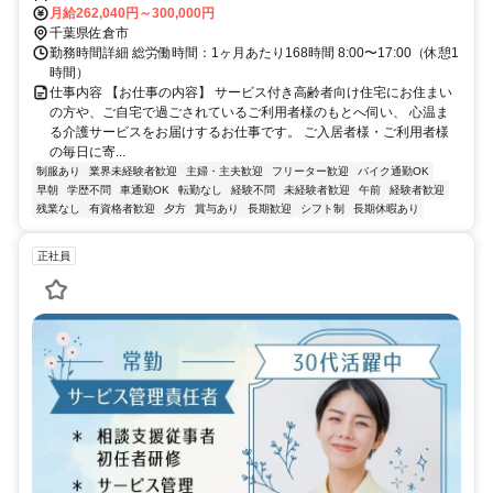
月給262,040円～300,000円
千葉県佐倉市
勤務時間詳細 総労働時間：1ヶ月あたり168時間 8:00〜17:00（休憩1
時間）
仕事内容 【お仕事の内容】 サービス付き高齢者向け住宅にお住まい
の方や、ご自宅で過ごされているご利用者様のもとへ伺い、 心温ま
る介護サービスをお届けするお仕事です。 ご入居者様・ご利用者様
の毎日に寄...
制服あり
業界未経験者歓迎
主婦・主夫歓迎
フリーター歓迎
バイク通勤OK
早朝
学歴不問
車通勤OK
転勤なし
経験不問
未経験者歓迎
午前
経験者歓迎
残業なし
有資格者歓迎
夕方
賞与あり
長期歓迎
シフト制
長期休暇あり
正社員