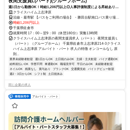
夜間支援員L(パート)(グループホーム)
週1日から勤務OK！時給1,206円以上◎人事評価制度による昇給あり！
服装・髪色・ネイル自由（規定あり）♪働きやすい環境づくりを進めてい
クライスハイム上志津原
ます！
沿線・最寄駅 【バスをご利用の場合】 ・勝田台駅南口バス乗り場よ
り千葉内陸バス【K31】【K33】系統乗車 後約7分「勝田入口」バス
時給1,206円以上
停下車徒歩約12分 ・四街道駅北口バス乗り場より千葉内陸バス
千葉県佐倉市
就業時間 17：00～翌9：00（休憩180分）実働13時間
【Y40】系統乗車 後約15分「上志津原」バス停下車徒歩約11分
クライスハイム上志津原の夜間支援員求人（パート） 夜間支援員Ｌ
（パート）（グループホーム） 千葉県佐倉市上志津原214-3クライス
ハイム上志津原 アルバイト・パート 求人の特徴 オンコールなし 原
則...
業界未経験者歓迎
週1日からOK
土日祝のみOK
主婦・主夫歓迎
バイク通勤OK
給料前払いOK
学歴不問
車通勤OK
職場見学可
平日のみOK
未経験者歓迎
ネイルOK
残業なし
賞与あり
ブランクOK
交通費支給
バイトデビュー歓迎
週2・3日からOK
シフト制
土日祝休み
同じ企業の求人
アルバイト・パート