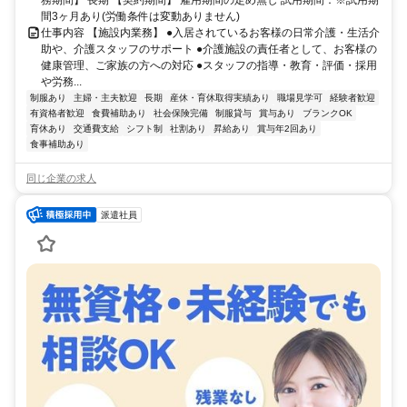
間3ヶ月あり(労働条件は変動ありません)
仕事内容 【施設内業務】 ●入居されているお客様の日常介護・生活介
助や、介護スタッフのサポート ●介護施設の責任者として、お客様の
健康管理、ご家族の方への対応 ●スタッフの指導・教育・評価・採用
や労務...
制服あり
主婦・主夫歓迎
長期
産休・育休取得実績あり
職場見学可
経験者歓迎
有資格者歓迎
食費補助あり
社会保険完備
制服貸与
賞与あり
ブランクOK
育休あり
交通費支給
シフト制
社割あり
昇給あり
賞与年2回あり
食事補助あり
同じ企業の求人
派遣社員