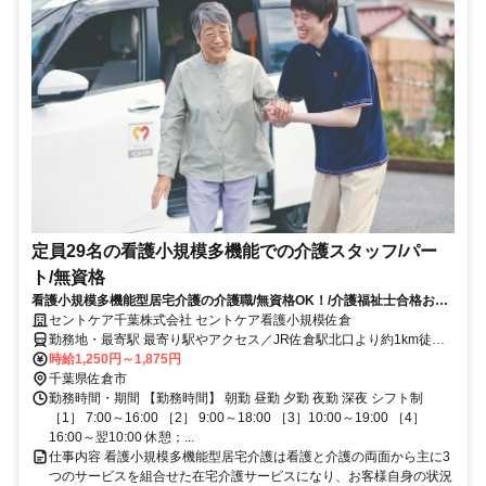
定員29名の看護小規模多機能での介護スタッフ/パー
ト/無資格
看護小規模多機能型居宅介護の介護職/無資格OK！/介護福祉士合格お祝
い金あり☆資格取得をサポートします！
セントケア千葉株式会社 セントケア看護小規模佐倉
勤務地・最寄駅 最寄り駅やアクセス／JR佐倉駅北口より約1km徒歩
13分 夢天下ラーメンさん向い ＜マイカー通勤可/駐車場完備＞
時給1,250円～1,875円
千葉県佐倉市
勤務時間・期間 【勤務時間】 朝勤 昼勤 夕勤 夜勤 深夜 シフト制
［1］ 7:00～16:00 ［2］ 9:00～18:00 ［3］10:00～19:00 ［4］
16:00～翌10:00 休憩；...
仕事内容 看護小規模多機能型居宅介護は看護と介護の両面から主に3
つのサービスを組合せた在宅介護サービスになり、お客様自身の状況