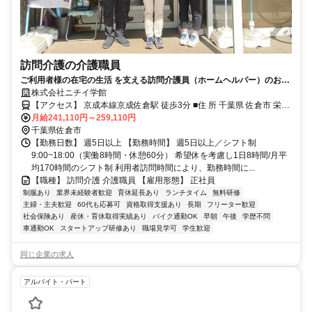
訪問介護の介護職員
ご利用者様の在宅の生活 を支える訪問介護員（ホームヘルパー）のお仕
事です。
株式会社ニチイ学館
【アクセス】 京成本線京成佐倉駅 徒歩3分 ■住 所 千葉県 佐倉市 栄町
月給241,110円～259,110円
7-16月岡店舗2号室 ■アクセス 京成本線京成佐倉駅 徒歩3分
千葉県佐倉市
【勤務日数】 週5日以上 【勤務時間】 週5日以上／シフト制
9:00~18:00（実働8時間・休憩60分） 希望休を考慮し1日8時間/月平
均170時間のシフト制 利用者訪問時間により、勤務時間に...
【職種】 訪問介護 介護職員 【雇用形態】 正社員
制服あり
業界未経験者歓迎
育休延長あり
ランチタイム
無料研修
主婦・主夫歓迎
60代も応募可
資格取得支援あり
長期
フリーター歓迎
社会保険あり
産休・育休取得実績あり
バイク通勤OK
早朝
午後
学歴不問
車通勤OK
スタートアップ研修あり
職場見学可
学生歓迎
同じ企業の求人
アルバイト・パート