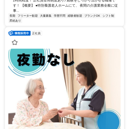
2時間程度！ 正社員登用制度あり♪ 経験をしっかり活かせる職場で
す！ 【概要】 ●特別養護老人ホームにて、 夜間の介護業務全般に従
事...
長期
フリーター歓迎
大量募集
学歴不問
経験者歓迎
ブランクOK
シフト制
昇給あり
正社員