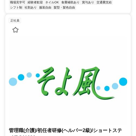
職場見学可
経験者歓迎
ネイルOK
食費補助あり
賞与あり
交通費支給
シフト制
社割あり
服装自由
髪型・髪色自由
正社員
管理職(介護)/初任者研修(ヘルパー2級)/ショートステ