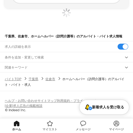
千葉県、佐倉市、ホームヘルパー（訪問介護等）のアルバイト・バイト求人情報
求人の詳細を表示
条件を追加・変更して検索
市区町村を追加・変更
関連キーワード
千葉県 佐倉市 訪問介護 登録ヘルパー
千葉県 佐倉市 介護福祉士
千葉県
駅を追加・変更
バイトTOP
千葉県
佐倉市
ホームヘルパー（訪問介護等）のアルバイ
千葉県 佐倉市 介護職
千葉県 介護・福祉 ホームヘルパー（訪問介護等） 介護職
千葉県
すべて
ト・バイト・求人
千葉県 介護・福祉 ホームヘルパー（訪問介護等） 千葉県八千代市
千葉市
すべて
職種を追加・変更
JR武蔵野線
中央区
花見川区
稲毛区
若葉区
緑区
美浜区
南流山駅
新松戸駅
新八柱駅
東松戸駅
市川大野駅
船橋法典駅
西船橋駅
飲食・フードサービス
銚子市
市川市
船橋市
館山市
木更津市
松戸市
野田市
茂原市
成田市
佐倉市
東金市
特徴を追加・変更
飲食・フードサービス
すべて
ヘルプ・お問い合わせ
サイトマップ
利用規約・プライバシーポリシー
JR中央・総武線
旭市
習志野市
柏市
勝浦市
市原市
流山市
八千代市
我孫子市
鴨川市
鎌ケ谷市
ホールスタッフ
キッチンスタッフ
皿洗い・洗い場
精肉・鮮魚加工
給食調理
人気
[企業]求人広告の掲載相談
市川駅
本八幡駅
下総中山駅
西船橋駅
船橋駅
東船橋駅
津田沼駅
幕張本郷駅
幕張駅
新着求人を受け取る
君津市
富津市
浦安市
四街道市
袖ケ浦市
八街市
印西市
白井市
富里市
南房総市
雇用形態を追加・変更
パン屋（ベーカリー）
フードカウンター販売員
バー（BAR）・バーテンダー
日払いOK
高校生歓迎
学生歓迎
深夜の仕事
髪型・髪色自由
ひげOK
ネイルOK
新検見川駅
稲毛駅
西千葉駅
千葉駅
匝瑳市
香取市
山武市
いすみ市
大網白里市
印旛郡
香取郡
山武郡
長生郡
夷隅郡
飲食店補助（開店・閉店準備）
飲食店（店長・マネージャー）
ピアスOK
アルバイト・パート
履歴書不要
オープニングスタッフ
留学生・外国人活躍中
安房郡
都道府県を変更
営業・販売
JR総武本線
勤務期間
正社員
市川駅
船橋駅
津田沼駅
稲毛駅
千葉駅
東千葉駅
都賀駅
四街道駅
物井駅
佐倉駅
営業・販売
すべて
短期
契約社員
単発・1日OK
長期
期間限定（春夏冬休み等）
南酒々井駅
榎戸駅
八街駅
日向駅
成東駅
松尾駅
横芝駅
飯倉駅
八日市場駅
干潟駅
旭駅
営業
テレフォンアポインター（テレアポ）
ルートセールス
コンビニ
ホーム
マイリスト
メッセージ
マイページ
シフト
派遣社員