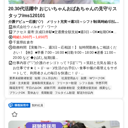
20.30代活躍中 おじいちゃんおばあちゃんの見守りス
タッフ/ms120101
介護デビュー応援('◇')ゞメリット充実⇒週3日～シフト制/高時給/日払い
あり/即日勤務/履歴書不要
株式会社ウィルオブ・ワーク
アクセス 最寄:京成臼井駅■交通費全額支給■週3日～OK■短期OK■履
歴書不要
時給1,500円～1,650円
千葉県佐倉市
勤務時間 【実働7h～、週3日～応相談！】 短時間勤務もご相談くだ
さい！ 【例】 ■早番 7:00～16:00 ■日勤 9:00～18:00 ■遅番 11:00～
20:00 など ◆お試し短期(最...
仕事内容 (*'▽')介護のオシゴトって？[1]('▽'*) ＜笑顔と元気を届ける
お仕事です★ミ＞ (/・ω・)/生活のお手伝い 食事や服の着替えをサポ
ートして、利用者さんの毎日を快適に！ (/・...
業界未経験者歓迎
短期（3ヵ月以内）
社員登用あり
副業・WワークOK
主婦・主夫歓迎
資格取得支援あり
フリーター歓迎
シフト自由
学歴不問
職場見学可
平日のみOK
経験不問
未経験者歓迎
交通費全額支給
残業なし
ブランクOK
育休あり
長期歓迎
フルタイム歓迎
駅近5分以内
契約社員