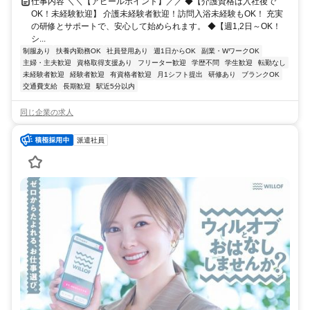
仕事内容 ＼＼【アピールポイント】／／ ◆【介護資格は入社後で
OK！未経験歓迎】 介護未経験者歓迎！訪問入浴未経験もOK！ 充実
の研修とサポートで、安心して始められます。 ◆【週1,2日～OK！
シ...
制服あり
扶養内勤務OK
社員登用あり
週1日からOK
副業・WワークOK
主婦・主夫歓迎
資格取得支援あり
フリーター歓迎
学歴不問
学生歓迎
転勤なし
未経験者歓迎
経験者歓迎
有資格者歓迎
月1シフト提出
研修あり
ブランクOK
交通費支給
長期歓迎
駅近5分以内
同じ企業の求人
派遣社員