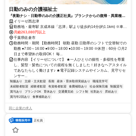
日勤のみの介護福祉士
『夜勤ナシ・日勤帯のみの介護正社員』ブランクからの復帰・異業種か
らの転職も大歓迎です！
イリーゼ西志津
勤務地・最寄駅 京成本線「志津」駅より徒歩約14分(約1.1km) ※車通
勤OK
月給263,080円以上
千葉県佐倉市
勤務時間・期間 【勤務時間】 朝勤 昼勤 日勤帯のシフトで交替制での
勤務 ●7:00～16:00 ●9:00～18:00 ●10:00～19:00 ※休憩：60分 ◎月2
日まで希望休の取得OK！ 毎...
仕事内容 【イリーゼについて】 ★一人ひとりの個性・多様性を尊重
し、髪型・髪色についての規程を無くしました！好きなヘアスタイル
であなたらしく働けます♪ ★電子記録システムやインカム、見守りセ
ンサー...
制服あり
主婦・主夫歓迎
長期
産休・育休取得実績あり
職場見学可
未経験者歓迎
経験者歓迎
有資格者歓迎
食費補助あり
社会保険完備
制服貸与
賞与あり
ブランクOK
育休あり
交通費支給
シフト制
社割あり
昇給あり
賞与年2回あり
食事補助あり
同じ企業の求人
正社員