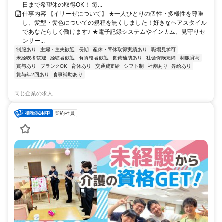
日まで希望休の取得OK！ 毎...
仕事内容 【イリーゼについて】 ★一人ひとりの個性・多様性を尊重
し、髪型・髪色についての規程を無くしました！好きなヘアスタイル
であなたらしく働けます♪ ★電子記録システムやインカム、見守りセ
ンサー...
制服あり
主婦・主夫歓迎
長期
産休・育休取得実績あり
職場見学可
未経験者歓迎
経験者歓迎
有資格者歓迎
食費補助あり
社会保険完備
制服貸与
賞与あり
ブランクOK
育休あり
交通費支給
シフト制
社割あり
昇給あり
賞与年2回あり
食事補助あり
同じ企業の求人
契約社員