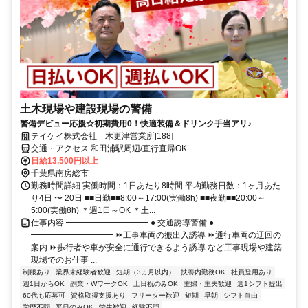
土木現場や建設現場の警備
警備デビュー応援☆初期費用0！快適装備＆ドリンク手当アリ♪
テイケイ株式会社 木更津営業所[188]
交通・アクセス 和田浦駅周辺/直行直帰OK
日給13,500円以上
千葉県南房総市
勤務時間詳細 実働時間：1日あたり8時間 平均勤務日数：1ヶ月あた
り4日 〜 20日 ■■日勤■■8:00～17:00(実働8h) ■■夜勤■■20:00～
5:00(実働8h) ＊週1日～OK ＊土...
仕事内容 ━━━━━━━━━━ ● 交通誘導警備 ●
━━━━━━━━━━ ⏩工事車両の搬出入誘導 ⏩通行車両の迂回の
案内 ⏩歩行者や車が安全に通行できるよう誘導 など工事現場や建築
現場でのお仕事 ...
制服あり
業界未経験者歓迎
短期（3ヵ月以内）
扶養内勤務OK
社員登用あり
週1日からOK
副業・WワークOK
土日祝のみOK
主婦・主夫歓迎
週1シフト提出
60代も応募可
資格取得支援あり
フリーター歓迎
短期
早朝
シフト自由
学歴不問
平日のみOK
学生歓迎
経験不問