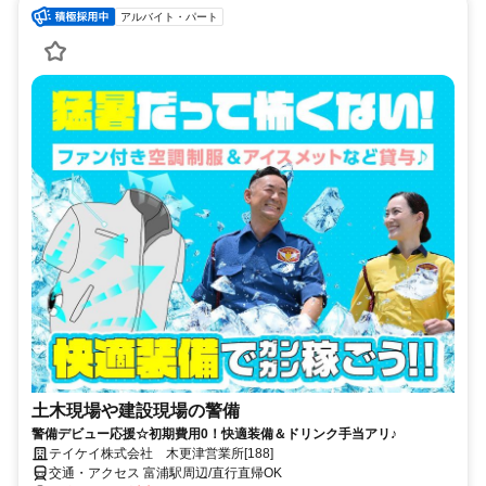
アルバイト・パート
土木現場や建設現場の警備
警備デビュー応援☆初期費用0！快適装備＆ドリンク手当アリ♪
テイケイ株式会社 木更津営業所[188]
交通・アクセス 富浦駅周辺/直行直帰OK