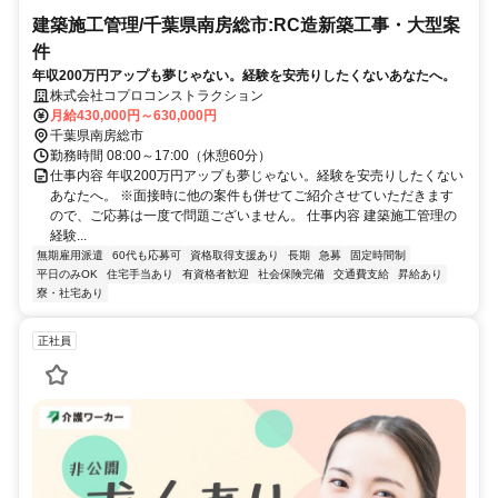
建築施工管理/千葉県南房総市:RC造新築工事・大型案
件
年収200万円アップも夢じゃない。経験を安売りしたくないあなたへ。
株式会社コプロコンストラクション
月給430,000円～630,000円
千葉県南房総市
勤務時間 08:00～17:00（休憩60分）
仕事内容 年収200万円アップも夢じゃない。経験を安売りしたくない
あなたへ。 ※面接時に他の案件も併せてご紹介させていただきます
ので、ご応募は一度で問題ございません。 仕事内容 建築施工管理の
経験...
無期雇用派遣
60代も応募可
資格取得支援あり
長期
急募
固定時間制
平日のみOK
住宅手当あり
有資格者歓迎
社会保険完備
交通費支給
昇給あり
寮・社宅あり
正社員