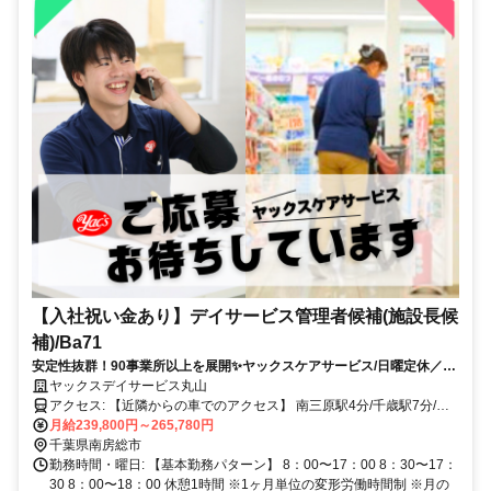
【入社祝い金あり】デイサービス管理者候補(施設長候
補)/Ba71
安定性抜群！90事業所以上を展開✨ヤックスケアサービス/日曜定休／夜
勤なし／手当充実♪
ヤックスデイサービス丸山
アクセス: 【近隣からの車でのアクセス】 南三原駅4分/千歳駅7分/千
倉駅11分 ※車通勤可
月給239,800円～265,780円
千葉県南房総市
勤務時間・曜日: 【基本勤務パターン】 8：00〜17：00 8：30〜17：
30 8：00〜18：00 休憩1時間 ※1ヶ月単位の変形労働時間制 ※月の