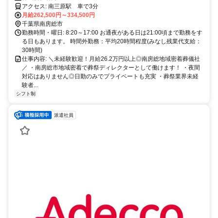
アクセス: 南三原駅 車で3分
月給262,500円～334,500円
千葉県南房総市
勤務時間・曜日: 8:20～17:00 お通夜がある日は21:00頃まで勤務をす
る日もあります。 時間外勤務：平均20時間程度(みなし残業代支給：
30時間)
仕事内容: ＼未経験歓迎！月給26.2万円以上◎南房総地域密着葬儀社
／ ・南房総市地域密着で葬祭ディレクターとして働けます！ ・夜間
対応はありません◎日勤のみでプライベートも充実 ・葬祭業界未経
験者...
シフト制
派遣社員