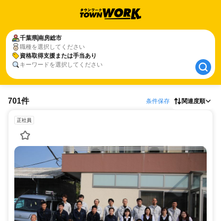
千葉県
千葉県
南房総市
南房総市
職種を選択してください
資格取得支援または手当あり
資格取得支援または手当あり
キーワードを選択してください
701件
条件保存
関連度順
正社員