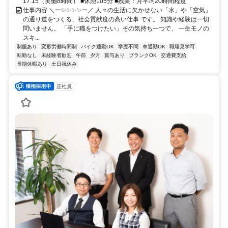
17:15（実働8時間） ■休憩105分 ■残業：月平均20時間程度
仕事内容 ＼ー✨✨✨✨ー／ 人々の生活に欠かせない「水」や「空気」
の通り道をつくる、社会貢献度の高い仕事 です。 知識や経験は一切
問いません。 「手に職をつけたい」その気持ち一つで、 一生モノの
スキ...
制服あり
変形労働時間制
バイク通勤OK
学歴不問
車通勤OK
職場見学可
転勤なし
未経験者歓迎
午前
夕方
賞与あり
ブランクOK
交通費支給
長期休暇あり
土日祝休み
正社員