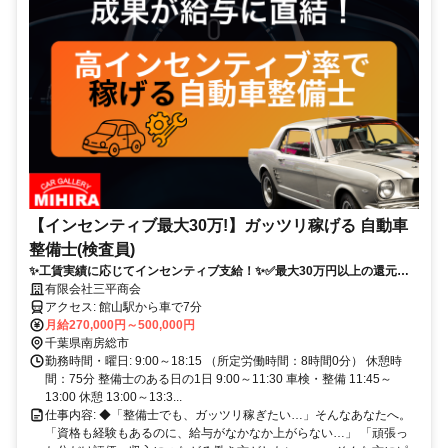
【インセンティブ最大30万!】ガッツリ稼げる 自動車
整備士(検査員)
✨工賃実績に応じてインセンティブ支給！✨✅最大30万円以上の還元実
績あり！✅月の残業は5～10時間以内✅《入社祝い金30万円＋引越し費
有限会社三平商会
用10万円》！✅資格費用は全額負担！✅勤務地は千葉県館山市、自然に
アクセス: 館山駅から車で7分
囲まれた環境です！
月給270,000円～500,000円
千葉県南房総市
勤務時間・曜日: 9:00～18:15 （所定労働時間：8時間0分） 休憩時
間：75分 整備士のある日の1日 9:00～11:30 車検・整備 11:45～
13:00 休憩 13:00～13:3...
仕事内容: ◆「整備士でも、ガッツリ稼ぎたい…」そんなあなたへ。
「資格も経験もあるのに、給与がなかなか上がらない…」 「頑張っ