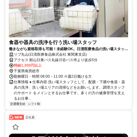
食器や器具の洗浄を行う洗い場スタッフ
働きながら資格取得も可能！未経験OK。日清医療食品の洗い場スタッフ
（パート・アルバイト）求人
リブ丸山(日清医療食品株式会社 東関東支店)
アクセス 館山日東バス丸線川谷バス停より徒歩5分
時給1,300円以上
千葉県南房総市
勤務曜日・時間 08:00－11:00 ※週2日働ける方
仕事情報 ● 仕事内容 洗い場スタッフとして、配膳・下膳や食器・器
具の洗浄、洗 い場エリアの清掃などをお願いします。調理スタッフ
のサポート をメインとするお仕事です。多くの方の健康管理を支え
るお仕事...
交通費支給
シフト制
正社員