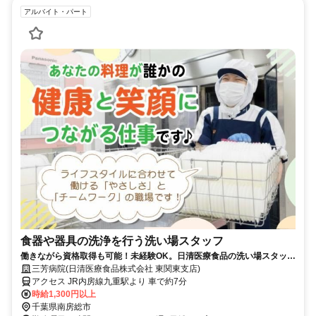
アルバイト・パート
食器や器具の洗浄を行う洗い場スタッフ
働きながら資格取得も可能！未経験OK。日清医療食品の洗い場スタッフ
（パート・アルバイト）求人
三芳病院(日清医療食品株式会社 東関東支店)
アクセス JR内房線九重駅より 車で約7分
時給1,300円以上
千葉県南房総市