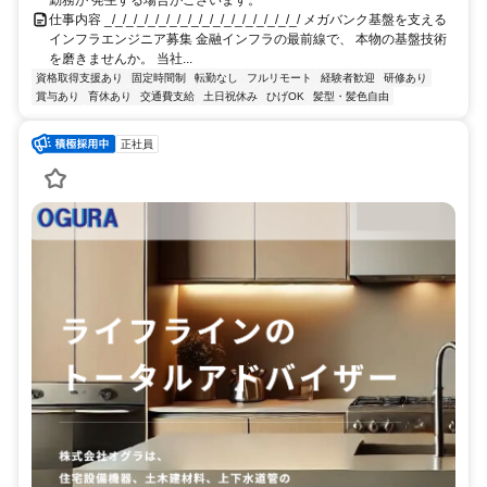
仕事内容 _/_/_/_/_/_/_/_/_/_/_/_/_/_/_/_/_/_/ メガバンク基盤を支える
インフラエンジニア募集 金融インフラの最前線で、 本物の基盤技術
を磨きませんか。 当社...
資格取得支援あり
固定時間制
転勤なし
フルリモート
経験者歓迎
研修あり
賞与あり
育休あり
交通費支給
土日祝休み
ひげOK
髪型・髪色自由
正社員