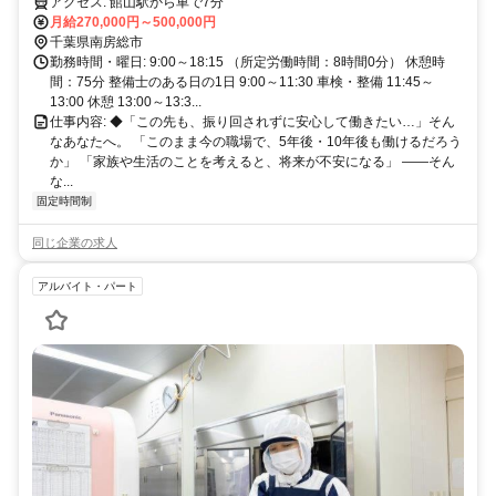
葉県館山市、自然に囲まれた環境です！
アクセス: 館山駅から車で7分
月給270,000円～500,000円
千葉県南房総市
勤務時間・曜日: 9:00～18:15 （所定労働時間：8時間0分） 休憩時
間：75分 整備士のある日の1日 9:00～11:30 車検・整備 11:45～
13:00 休憩 13:00～13:3...
仕事内容: ◆「この先も、振り回されずに安心して働きたい…」そん
なあなたへ。 「このまま今の職場で、5年後・10年後も働けるだろう
か」 「家族や生活のことを考えると、将来が不安になる」 ――そん
な...
固定時間制
同じ企業の求人
アルバイト・パート