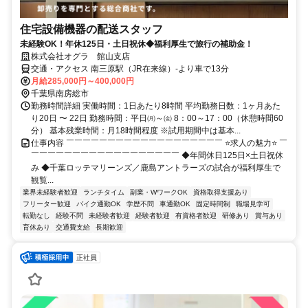
住宅設備機器の配送スタッフ
未経験OK！年休125日・土日祝休◆福利厚生で旅行の補助金！
株式会社オグラ 館山支店
交通・アクセス 南三原駅（JR在来線）-より車で13分
月給285,000円～400,000円
千葉県南房総市
勤務時間詳細 実働時間：1日あたり8時間 平均勤務日数：1ヶ月あた
り20日 〜 22日 勤務時間：平日㈪～㈮ 8：00～17：00（休憩時間60
分） 基本残業時間：月18時間程度 ※試用期間中は基本...
仕事内容 ￣￣￣￣￣￣￣￣￣￣￣￣￣￣￣￣￣￣￣ ⭐求人の魅力⭐ ￣
￣￣￣￣￣￣￣￣￣￣￣￣￣￣￣￣￣￣ ◆年間休日125日×土日祝休
み ◆千葉ロッテマリーンズ／鹿島アントラーズの試合が福利厚生で
観覧...
業界未経験者歓迎
ランチタイム
副業・WワークOK
資格取得支援あり
フリーター歓迎
バイク通勤OK
学歴不問
車通勤OK
固定時間制
職場見学可
転勤なし
経験不問
未経験者歓迎
経験者歓迎
有資格者歓迎
研修あり
賞与あり
育休あり
交通費支給
長期歓迎
正社員