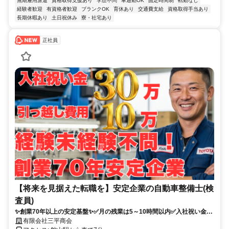
無期雇用派遣
資格取得支援あり
学歴不問
車通勤OK
固定時間制
転勤なし
経験者歓迎
有資格者歓迎
ブランクOK
育休あり
交通費支給
資格取得手当あり
長期休暇あり
土日祝休み
寮・社宅あり
正社員
【将来を見据えた転職を】安定企業の自動車整備士(検
査員)
✨創業70年以上の安定基盤✨✅月の残業は5～10時間以内✅入社祝い金30
万円＋引越し費用10万円支給✅未経験可！✅経験者歓迎！✅勤務地は千
有限会社三平商会