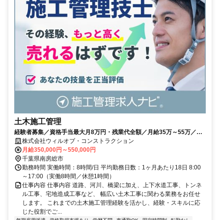
土木施工管理
経験者募集／資格手当最大月8万円・残業代全額／月給35万～55万／転
勤・単身赴任なし
株式会社ウィルオブ・コンストラクション
月給350,000円～550,000円
千葉県南房総市
勤務時間 実働時間：8時間/日 平均勤務日数：1ヶ月あたり18日 8:00
～17:00（実働8時間／休憩1時間）
仕事内容 仕事内容 道路、河川、橋梁に加え、上下水道工事、トンネ
ル工事、宅地造成工事など、 幅広い土木工事に関わる業務をお任せ
します。 これまでの土木施工管理経験を活かし、経験・スキルに応
じた役割でご...