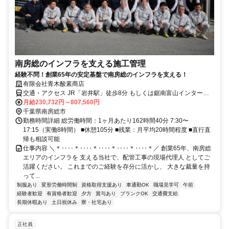
南房総のインフラを支える施工管理
経験不問！創業65年の安定基盤で南房総のインフラを支える！
有限会社青木酸素商店
交通・アクセス JR「岩井駅」徒歩8分 もしくは鋸南富山インターチ
ェンジより車5分
月給230,732円～807,560円
千葉県南房総市
勤務時間詳細 総労働時間：1ヶ月あたり162時間40分 7:30〜
17:15（実働8時間） ■休憩105分 ■残業：月平均20時間程度 ■直行直
帰も相談可能
仕事内容 ＼＊‥‥＊‥‥＊‥‥＊‥‥＊‥‥＊／ 創業65年、南房総
エリアのインフラを 支える当社で、配管工事の現場代理人 としてご
活躍ください。 これまでのご経験を存分に活かし、 大きな裁量を持
って...
制服あり
変形労働時間制
資格取得支援あり
車通勤OK
職場見学可
午前
経験者歓迎
有資格者歓迎
夕方
賞与あり
ブランクOK
交通費支給
長期休暇あり
土日祝休み
寮・社宅あり
正社員