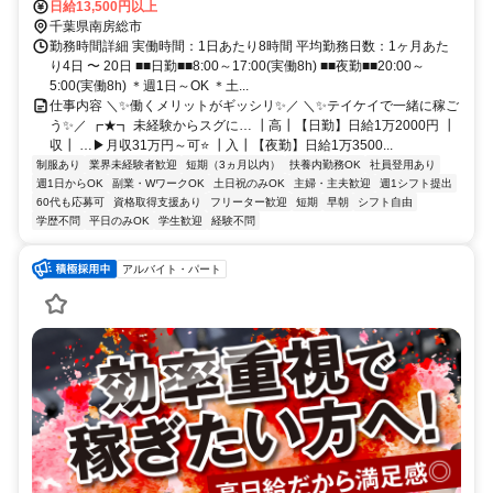
日給13,500円以上
千葉県南房総市
勤務時間詳細 実働時間：1日あたり8時間 平均勤務日数：1ヶ月あた
り4日 〜 20日 ■■日勤■■8:00～17:00(実働8h) ■■夜勤■■20:00～
5:00(実働8h) ＊週1日～OK ＊土...
仕事内容 ＼✨働くメリットがギッシリ✨／ ＼✨テイケイで一緒に稼ご
う✨／ ┏★┓ 未経験からスグに… ┃高┃【日勤】日給1万2000円 ┃
収┃ …▶月収31万円～可⭐ ┃入┃【夜勤】日給1万3500...
制服あり
業界未経験者歓迎
短期（3ヵ月以内）
扶養内勤務OK
社員登用あり
週1日からOK
副業・WワークOK
土日祝のみOK
主婦・主夫歓迎
週1シフト提出
60代も応募可
資格取得支援あり
フリーター歓迎
短期
早朝
シフト自由
学歴不問
平日のみOK
学生歓迎
経験不問
アルバイト・パート