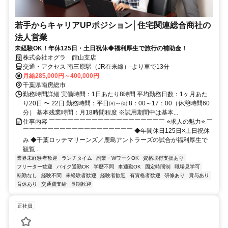
若手からキャリアUPポジション│住宅関連総合商社の
法人営業
未経験OK！年休125日・土日祝休◆福利厚生で旅行の補助金！
株式会社オグラ 館山支店
交通・アクセス 南三原駅（JR在来線）-より車で13分
月給285,000円～400,000円
千葉県南房総市
勤務時間詳細 実働時間：1日あたり8時間 平均勤務日数：1ヶ月あた
り20日 〜 22日 勤務時間：平日㈪～㈮ 8：00～17：00（休憩時間60
分） 基本残業時間：月18時間程度 ※試用期間中は基本...
仕事内容 ￣￣￣￣￣￣￣￣￣￣￣￣￣￣￣￣￣￣￣ ⭐求人の魅力⭐ ￣
￣￣￣￣￣￣￣￣￣￣￣￣￣￣￣￣￣￣ ◆年間休日125日×土日祝休
み ◆千葉ロッテマリーンズ／鹿島アントラーズの試合が福利厚生で
観覧...
業界未経験者歓迎
ランチタイム
副業・WワークOK
資格取得支援あり
フリーター歓迎
バイク通勤OK
学歴不問
車通勤OK
固定時間制
職場見学可
転勤なし
経験不問
未経験者歓迎
経験者歓迎
有資格者歓迎
研修あり
賞与あり
育休あり
交通費支給
長期歓迎
正社員