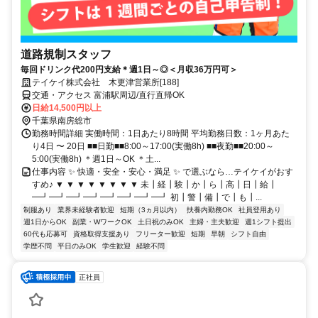
道路規制スタッフ
毎回ドリンク代200円支給＊週1日～◎＜月収36万円可＞
テイケイ株式会社 木更津営業所[188]
交通・アクセス 富浦駅周辺/直行直帰OK
日給14,500円以上
千葉県南房総市
勤務時間詳細 実働時間：1日あたり8時間 平均勤務日数：1ヶ月あた
り4日 〜 20日 ■■日勤■■8:00～17:00(実働8h) ■■夜勤■■20:00～
5:00(実働8h) ＊週1日～OK ＊土...
仕事内容 ✨ 快適・安全・安心・満足 ✨ で選ぶなら…テイケイがおす
すめ♪ ▼ ▼ ▼ ▼ ▼ ▼ ▼ ▼ 未┃経┃験┃か┃ら┃高┃日┃給┃
━┛━┛━┛━┛━┛━┛━┛━┛ 初┃警┃備┃で┃も┃...
制服あり
業界未経験者歓迎
短期（3ヵ月以内）
扶養内勤務OK
社員登用あり
週1日からOK
副業・WワークOK
土日祝のみOK
主婦・主夫歓迎
週1シフト提出
60代も応募可
資格取得支援あり
フリーター歓迎
短期
早朝
シフト自由
学歴不問
平日のみOK
学生歓迎
経験不問
正社員