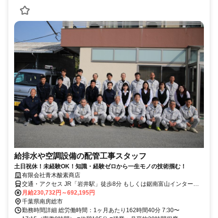
給排水や空調設備の配管工事スタッフ
土日祝休！未経験OK！知識・経験ゼロから一生モノの技術掴む！
有限会社青木酸素商店
交通・アクセス JR「岩井駅」徒歩8分 もしくは鋸南富山インターチ
ェンジより車5分
月給230,732円～692,195円
千葉県南房総市
勤務時間詳細 総労働時間：1ヶ月あたり162時間40分 7:30〜