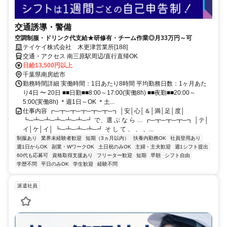
交通誘導・警備
空調制服・ドリンク代支給★研修有・チーム作業◎月33万円～可
テイケイ株式会社 木更津営業所[188]
交通・アクセス 南三原駅周辺/直行直帰OK
日給13,500円以上
千葉県南房総市
勤務時間詳細 実働時間：1日あたり8時間 平均勤務日数：1ヶ月あた
り4日 〜 20日 ■■日勤■■8:00～17:00(実働8h) ■■夜勤■■20:00～
5:00(実働8h) ＊週1日～OK ＊土...
仕事内容 ┏─┳─┳─┳─┳─┳─┓ │安│心│＆│満│足│度│
┗─┻─┻─┻─┻─┻─┛ で、選 ぶ な ら … ┏─┳─┳─┳─┓ │テ│
イ│ケ│イ│ ┗─┻─┻─┻─┛ そ し て 、 、 、...
制服あり
業界未経験者歓迎
短期（3ヵ月以内）
扶養内勤務OK
社員登用あり
週1日からOK
副業・WワークOK
土日祝のみOK
主婦・主夫歓迎
週1シフト提出
60代も応募可
資格取得支援あり
フリーター歓迎
短期
早朝
シフト自由
学歴不問
平日のみOK
学生歓迎
経験不問
派遣社員