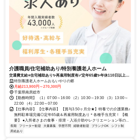
介護職員/住宅補助あり/特別養護老人ホーム
交通費支給⭐️住宅補助あり✨再雇用制度有✅️定年65歳✨年休110日以上⭕️
担当者オススメ✨研修支援有❗️経験者優遇⭐️車通勤ＯＫ
特別養護老人ホームおもいやりの郷
月給213,900円～270,300円
千葉県南房総市
【勤務時間】 （1）07:00～16:00 （2）10:30～19:30 （3）13:00～
22:00 （4）22:00～07:00
【仕事内容】 【仕事内容】 【賞与3.50ヶ月分★】特養での介護業務♪
無料駐車場完備◎定年65歳＆再雇用制度あり＊各種手当充実！ 【概
要】 ●入所者さまの食事・排泄・入浴介助やレクリエーション等の...
長期
フリーター歓迎
大量募集
学歴不問
経験者歓迎
ブランクOK
シフト制
昇給あり