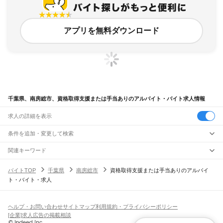
アプリを無料ダウンロード
千葉県、南房総市、資格取得支援または手当ありのアルバイト・バイト求人情報
求人の詳細を表示
条件を追加・変更して検索
市区町村を追加・変更
関連キーワード
千葉県 資格手当あり
千葉県 船橋市 です 資格支援制度あり
千葉県
駅を追加・変更
バイトTOP
千葉県
南房総市
資格取得支援または手当ありのアルバイ
千葉県 資格取得支援または手当あり 柏の葉ららぽーと
千葉県
すべて
ト・バイト・求人
千葉県 浦安市 資格取得支援または手当あり 正社員 在宅ワーク
千葉市
すべて
職種を追加・変更
JR武蔵野線
東京都 資格取得支援または手当あり 水元
中央区
花見川区
稲毛区
若葉区
緑区
美浜区
南流山駅
新松戸駅
新八柱駅
東松戸駅
市川大野駅
船橋法典駅
西船橋駅
飲食・フードサービス
銚子市
市川市
船橋市
館山市
木更津市
松戸市
野田市
茂原市
成田市
佐倉市
東金市
特徴を追加・変更
飲食・フードサービス
すべて
ヘルプ・お問い合わせ
サイトマップ
利用規約・プライバシーポリシー
JR中央・総武線
旭市
習志野市
柏市
勝浦市
市原市
流山市
八千代市
我孫子市
鴨川市
鎌ケ谷市
ホールスタッフ
キッチンスタッフ
皿洗い・洗い場
精肉・鮮魚加工
給食調理
人気
[企業]求人広告の掲載相談
市川駅
本八幡駅
下総中山駅
西船橋駅
船橋駅
東船橋駅
津田沼駅
幕張本郷駅
幕張駅
君津市
富津市
浦安市
四街道市
袖ケ浦市
八街市
印西市
白井市
富里市
南房総市
雇用形態を追加・変更
パン屋（ベーカリー）
フードカウンター販売員
バー（BAR）・バーテンダー
日払いOK
高校生歓迎
学生歓迎
深夜の仕事
髪型・髪色自由
ひげOK
ネイルOK