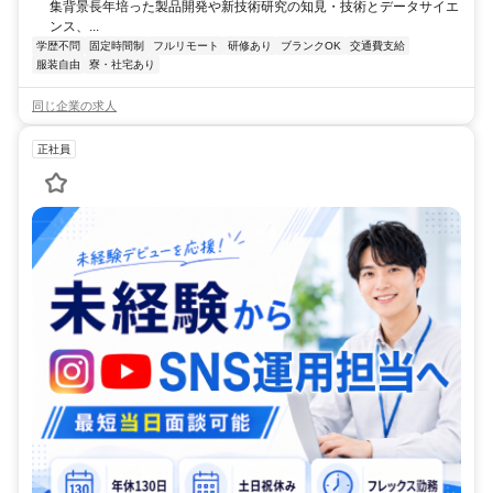
集背景長年培った製品開発や新技術研究の知見・技術とデータサイエ
ンス、...
学歴不問
固定時間制
フルリモート
研修あり
ブランクOK
交通費支給
服装自由
寮・社宅あり
同じ企業の求人
正社員