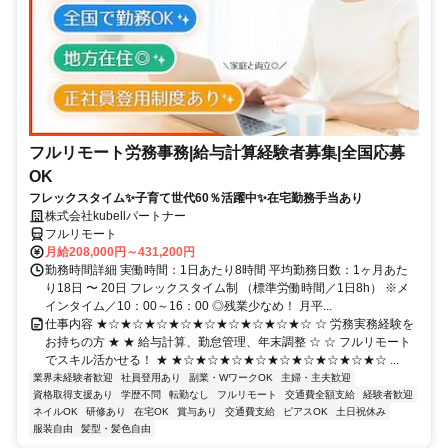
フルリモート労務事務|給与計算経験者募集|全国応募
OK
フレックスタイム✨子育て世代60％活躍中✨在宅勤務手当あり
株式会社kubellパートナー
フルリモート
月給208,000円～431,200円
勤務時間詳細 実働時間：1日あたり8時間 平均勤務日数：1ヶ月あた
り18日 〜 20日 フレックスタイム制 （標準労働時間／1日8h） ※メ
インタイム／10：00～16：00 ◎残業少なめ！ 月平...
仕事内容 ★☆★☆★☆★☆★☆★☆★☆★☆★☆ ☆ 労務実務経験を
お持ちの方 ★ ★ 給与計算、勤怠管理、年末調整 ☆ ☆ フルリモート
でスキル活かせる！ ★ ★☆★☆★☆★☆★☆★☆★☆★☆★☆ ...
業界未経験者歓迎
社員登用あり
副業・WワークOK
主婦・主夫歓迎
資格取得支援あり
学歴不問
転勤なし
フルリモート
交通費全額支給
経験者歓迎
ネイルOK
研修あり
在宅OK
賞与あり
交通費支給
ピアスOK
土日祝休み
服装自由
髪型・髪色自由