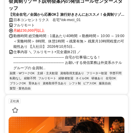
会員制リゾート説明会案内の発信コールセンタースタ
ッフ
【完全在宅／全国から応募OK】旅行好きさんにおススメ！会員制リゾー
トのご案内×テレワーク・リモートワーク◎月収34万円以上も可能！
日本コンセントリクス 在宅*/ok-mvci_01
フルリモート
月給230,000円以上
勤務時間 総労働時間：1週あたり40時間 ＜勤務時間＞ 10:00 ～ 19:00
＜実働時間＞ 8時間、休憩1時間 ＜残業有無＞ 残業月10時間程度の可
能性あり 【入社日】 2026年10月5日...
仕事内容 ＼ フルリモート×完全週休2日 ／
─────────────────── 自宅が仕事場になる！
─────────────────── お願いする発信業務は外資系ホテル
グループの 会員制...
副業・WワークOK
主婦・主夫歓迎
資格取得支援あり
フリーター歓迎
学歴不問
転勤なし
経験不問
フルリモート
経験者歓迎
ネイルOK
研修あり
在宅OK
ブランクOK
育休あり
資格取得手当あり
シフト制
ピアスOK
服装自由
髪型・髪色自由
正社員