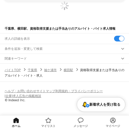
千葉県、横田駅、資格取得支援または手当ありのアルバイト・バイト求人情報
求人の詳細を表示
条件を追加・変更して検索
市区町村を追加・変更
関連キーワード
完全在宅ワーク 全国
シール貼り 在宅
現在地周辺
ガチャガチャ
犬カフェ
千葉県
駅を追加・変更
バイトTOP
千葉県
袖ケ浦市
横田駅
資格取得支援または手当ありの
千葉県
すべて
アルバイト・バイト・求人
千葉市
すべて
職種を追加・変更
JR武蔵野線
中央区
花見川区
稲毛区
若葉区
緑区
美浜区
南流山駅
新松戸駅
新八柱駅
東松戸駅
市川大野駅
船橋法典駅
西船橋駅
飲食・フードサービス
銚子市
市川市
船橋市
館山市
木更津市
松戸市
野田市
茂原市
成田市
佐倉市
東金市
特徴を追加・変更
飲食・フードサービス
すべて
ヘルプ・お問い合わせ
サイトマップ
利用規約・プライバシーポリシー
JR中央・総武線
旭市
習志野市
柏市
勝浦市
市原市
流山市
八千代市
我孫子市
鴨川市
鎌ケ谷市
ホールスタッフ
キッチンスタッフ
皿洗い・洗い場
精肉・鮮魚加工
給食調理
人気
[企業]求人広告の掲載相談
市川駅
本八幡駅
下総中山駅
西船橋駅
船橋駅
東船橋駅
津田沼駅
幕張本郷駅
幕張駅
君津市
富津市
浦安市
四街道市
袖ケ浦市
八街市
印西市
白井市
富里市
南房総市
雇用形態を追加・変更
パン屋（ベーカリー）
フードカウンター販売員
バー（BAR）・バーテンダー
日払いOK
高校生歓迎
学生歓迎
深夜の仕事
髪型・髪色自由
ひげOK
ネイルOK
新検見川駅
稲毛駅
西千葉駅
千葉駅
匝瑳市
香取市
山武市
いすみ市
大網白里市
印旛郡
香取郡
山武郡
長生郡
夷隅郡
飲食店補助（開店・閉店準備）
飲食店（店長・マネージャー）
新着求人を受け取る
ピアスOK
アルバイト・パート
履歴書不要
オープニングスタッフ
留学生・外国人活躍中
安房郡
都道府県を変更
営業・販売
JR総武本線
勤務期間
正社員
市川駅
船橋駅
津田沼駅
稲毛駅
千葉駅
東千葉駅
都賀駅
四街道駅
物井駅
佐倉駅
営業・販売
すべて
短期
契約社員
単発・1日OK
長期
期間限定（春夏冬休み等）
南酒々井駅
榎戸駅
八街駅
日向駅
成東駅
松尾駅
横芝駅
飯倉駅
八日市場駅
干潟駅
旭駅
営業
テレフォンアポインター（テレアポ）
ルートセールス
コンビニ
シフト
派遣社員
飯岡駅
倉橋駅
猿田駅
松岸駅
銚子駅
フードカウンター販売員
アパレル
家電量販店・携帯販売（携帯ショップ）
土日祝のみOK
業務委託
平日のみOK
週1日からOK
週2・3日からOK
週4日以上OK
ホーム
マイリスト
メッセージ
マイページ
販売店（店長・マネージャー）
その他販売