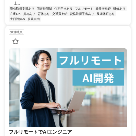
上...
資格取得支援あり
固定時間制
住宅手当あり
フルリモート
経験者歓迎
研修あり
在宅OK
賞与あり
育休あり
交通費支給
資格取得手当あり
長期休暇あり
土日祝休み
服装自由
派遣社員
フルリモートでAIエンジニア