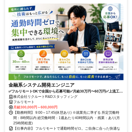
金融系システム開発エンジニア
✅フルリモートOKで全国から応募可能✅月給30万円〜60万円✅上流工程
にも挑戦可能✅夏季・年末年始休暇あり✅週休2日制、年間休日120日
株式会社リクルートR&Dスタッフィング
フルリモート
月給300,000円～600,000円
【勤務時間】 9:00～17:45(休憩あり) ※就業先に準ずる 所定労働時
間：8時間以内 総労働時間：1週あたり40時間以内 ・残業：あり(月
25時間程度)
【仕事内容】 フルリモートで通勤時間ゼロ。ご自身に合った快適な