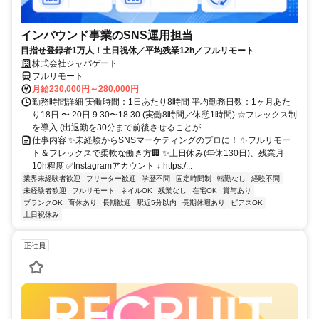
インバウンド事業のSNS運用担当
目指せ登録者1万人！土日祝休／平均残業12h／フルリモート
株式会社ジャパゲート
フルリモート
月給230,000円～280,000円
勤務時間詳細 実働時間：1日あたり8時間 平均勤務日数：1ヶ月あた
り18日 〜 20日 9:30〜18:30 (実働8時間／休憩1時間) ☆フレックス制
を導入 (出退勤を30分まで前後させることが...
仕事内容 ✨未経験からSNSマーケティングのプロに！ ✨フルリモー
ト＆フレックスで柔軟な働き方🏢 ✨土日休み(年休130日)、残業月
10h程度 ✅Instagramアカウント ↓ https:/...
業界未経験者歓迎
フリーター歓迎
学歴不問
固定時間制
転勤なし
経験不問
未経験者歓迎
フルリモート
ネイルOK
残業なし
在宅OK
賞与あり
ブランクOK
育休あり
長期歓迎
駅近5分以内
長期休暇あり
ピアスOK
土日祝休み
正社員