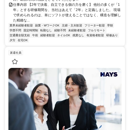
仕事内容 【2年で決着、自立できる個の力を磨く】 他社の多くが「1
年」とする研修期間を、当社はあえて「2年」と定義しました。 現場
で求められるのは、単にソフトが使えることではなく、構造を理解し
た精緻な...
業界未経験者歓迎
副業・WワークOK
主婦・主夫歓迎
フリーター歓迎
早朝
学歴不問
固定時間制
転勤なし
経験不問
未経験者歓迎
フルリモート
交通費全額支給
午前
経験者歓迎
ネイルOK
残業なし
有資格者歓迎
研修あり
夕方
在宅OK
派遣社員