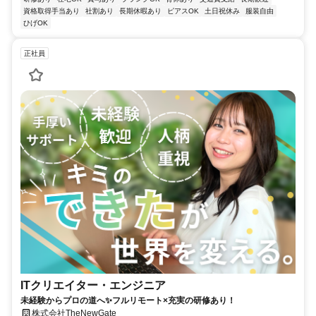
資格取得手当あり
社割あり
長期休暇あり
ピアスOK
土日祝休み
服装自由
ひげOK
正社員
ITクリエイター・エンジニア
未経験からプロの道へ✨フルリモート×充実の研修あり！
株式会社TheNewGate