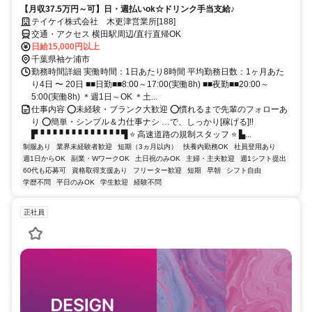
【月収37.5万円～可】日・週払いok☆ドリンク手当支給♪
テイケイ株式会社 木更津営業所[188]
交通・アクセス 横田駅周辺/直行直帰OK
日給15,000円以上
千葉県袖ケ浦市
勤務時間詳細 実働時間：1日あたり8時間 平均勤務日数：1ヶ月あた
り4日 〜 20日 ■■日勤■■8:00～17:00(実働8h) ■■夜勤■■20:00～
5:00(実働8h) ＊週1日～OK ＊土...
仕事内容 ⭕未経験・ブランク大歓迎 ⭕慣れるまで先輩のフォローあ
り ⭕簡単・シンプル＆力仕事ナシ …で、しっかり[稼げる]!!
▛▝▝▝▝▝▝▝▝▝▝▝▝▝ ▜ ⭐ 高速道路の規制スタッフ ⭐ ▙...
制服あり
業界未経験者歓迎
短期（3ヵ月以内）
扶養内勤務OK
社員登用あり
週1日からOK
副業・WワークOK
土日祝のみOK
主婦・主夫歓迎
週1シフト提出
60代も応募可
資格取得支援あり
フリーター歓迎
短期
早朝
シフト自由
学歴不問
平日のみOK
学生歓迎
経験不問
正社員