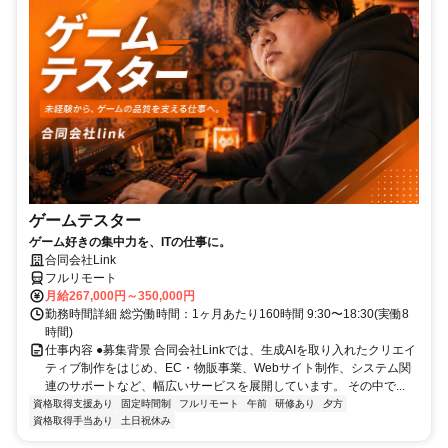
ゲームテスター
ゲーム好きの集中力を、ITの仕事に。
合同会社Link
フルリモート
月給267,000円～350,000円
勤務時間詳細 総労働時間：1ヶ月あたり160時間 9:30〜18:30(実働8
時間)
仕事内容 ●募集背景 合同会社Linkでは、生成AIを取り入れたクリエイ
ティブ制作をはじめ、EC・物販事業、Webサイト制作、システム関
連のサポートなど、幅広いサービスを展開しています。 その中で...
資格取得支援あり
固定時間制
フルリモート
午前
研修あり
夕方
資格取得手当あり
土日祝休み