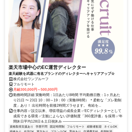
楽天市場中心のEC運営ディレクター
楽天経験を武器に有名ブランドのディレクターへキャリアアップ☆
株式会社ワンプルーフ
フルリモート
月給300,000円～500,000円
勤務時間詳細 実働時間：1日あたり8時間 平均勤務日数：1ヶ月あた
り21日 〜 23日 10：00～19：00（実働8時間） ＊柔軟な「ズレ勤制
度」あり！ 出社時間を前後2時間ズラせます。 有給を...
仕事内容 ✅設立以来、増収増益の成長企業 ✅ECディレクターとして
成長できる環境 ✅主観によらない評価制度「360度評価」を採用 ✅年
間休日平均128日＆土日祝休み ―――――――――――――...
資格取得支援あり
学歴不問
固定時間制
フルリモート
経験者歓迎
ネイルOK
研修あり
在宅OK
賞与あり
ブランクOK
育休あり
交通費支給
長期歓迎