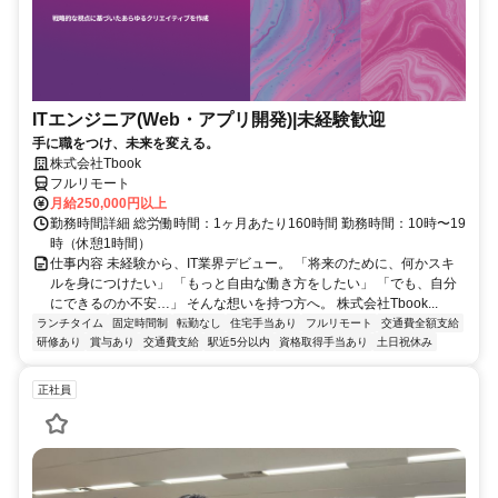
ITエンジニア(Web・アプリ開発)|未経験歓迎
手に職をつけ、未来を変える。
株式会社Tbook
フルリモート
月給250,000円以上
勤務時間詳細 総労働時間：1ヶ月あたり160時間 勤務時間：10時〜19
時（休憩1時間）
仕事内容 未経験から、IT業界デビュー。 「将来のために、何かスキ
ルを身につけたい」 「もっと自由な働き方をしたい」 「でも、自分
にできるのか不安…」 そんな想いを持つ方へ。 株式会社Tbook...
ランチタイム
固定時間制
転勤なし
住宅手当あり
フルリモート
交通費全額支給
研修あり
賞与あり
交通費支給
駅近5分以内
資格取得手当あり
土日祝休み
正社員