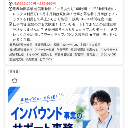
月給210,000円～289,900円
勤務時間詳細 総労働時間：1ヶ月あたり160時間 ・1日8時間勤務(フ
レックス利用可) ※月末月初は繁忙期！仕事が落ち着く月半ばはフレ
ックスを利用して早上がりが可能◎ ・残業10～20時間程度 ※顧...
仕事内容 主婦の方も大歓迎！【フルリモート】であなたの経理経験
を活かしませんか？ ★採用選考～入社初日からフルリモート！ ★フ
レックスを活用してワークライフバランス抜群◎ ★主婦（夫）世代
が多く在籍...
業界未経験者歓迎
社員登用あり
副業・WワークOK
主婦・主夫歓迎
資格取得支援あり
フリーター歓迎
学歴不問
固定時間制
転勤なし
フルリモート
経験者歓迎
ネイルOK
残業なし
有資格者歓迎
在宅OK
賞与あり
ブランクOK
交通費支給
長期歓迎
ピアスOK
正社員