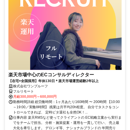
楽天市場中心のECコンサルディレクター
【在宅×全国採用】年休130日＊楽天市場運営経験2年以上
株式会社ワンプルーフ
フルリモート
月給300,000円～600,000円
勤務時間詳細 総労働時間：1ヶ月あたり160時間 〜 200時間 【10:00
～19:00／実働8時間】 残業は月平均20h程度。 自分でタスクをコン
トロールできれば、 定時ピタ退社も全然OK！...
仕事内容 楽天RMSなど使ってクライアントの EC戦略立案から実行ま
でをチームで担当。 分析・施策提案・運用を一貫して行い、 売上最
大化を牽引します。 デロンギ等、ナショナルブランドの 年間売り