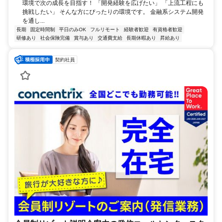
環境で次の成長を目指す！ 「開発経験を広げたい」 「上流工程にも
挑戦したい」 そんな方にぴったりの環境です。 金融系システム開発
を通し...
長期
固定時間制
平日のみOK
フルリモート
経験者歓迎
有資格者歓迎
研修あり
社会保険完備
賞与あり
交通費支給
長期休暇あり
昇給あり
契約社員