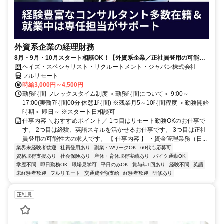
外資系企業の経理財務
8月・9月・10月スタート相談OK！【外資系企業／正社員登用の可能性
大／700万～800万／リモート勤務OK】経理財務
ヘイズ・スペシャリスト・リクルートメント・ジャパン株式会社
フルリモート
時給3,000円～4,500円
勤務時間 フレックスタイム制度 ＜勤務時間について＞ 9:00～
17:00(実働7時間00分 休憩1時間) ※残業月5～10時間程度 ＜勤務開始
時期＞ 即日～ ※スタート日相談可
仕事内容 ＼おすすめポイント／ 1つ目はリモート勤務OKのお仕事で
す。 2つ目は経験、英語スキルを活かせるお仕事です。 3つ目は正社
員登用の可能性大の求人です。 【 仕事内容 】 ・資金管理業務（日...
業界未経験者歓迎
社員登用あり
副業・WワークOK
60代も応募可
資格取得支援あり
社会保険あり
産休・育休取得実績あり
バイク通勤OK
学歴不問
即日勤務OK
職場見学可
平日のみOK
賞与年1回あり
経験不問
英語
未経験者歓迎
フルリモート
交通費全額支給
経験者歓迎
研修あり
正社員