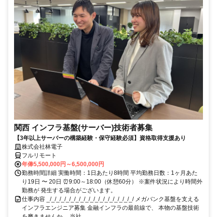
関西 インフラ基盤(サーバー)技術者募集
【3年以上サーバーの構築経験・保守経験必須】資格取得支援あり
株式会社林電子
フルリモート
年俸5,500,000円～6,500,000円
勤務時間詳細 実働時間：1日あたり8時間 平均勤務日数：1ヶ月あた
り19日 〜 20日 ⏰9:00～18:00（休憩60分） ※案件状況により時間外
勤務が 発生する場合がございます。
仕事内容 _/_/_/_/_/_/_/_/_/_/_/_/_/_/_/_/_/_/ メガバンク基盤を支える
インフラエンジニア募集 金融インフラの最前線で、 本物の基盤技術
を磨きませんか。 当社...