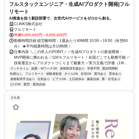
フルスタックエンジニア・生成AIプロダクト開発|フル
リモート
AI推進を担う新設部署で、次世代AIサービスをゼロから創る。
CLINKS株式会社
フルリモート
年俸5,000,000円～8,000,000円
勤務時間詳細 総労働時間：1週あたり40時間 10:00～19:00（休憩60
分） ★平均残業時間は月10時間！
仕事内容 ＼この求人のPOINT／ ✅生成AIプロダクトの新規開発・
MVP開発に携われる ✅100％フルリモート！全国どこでも勤務可能 ✅
技術選定からプロダクトづくりまで裁量大 ✅実力主義で評価（1年...
ランチタイム
副業・WワークOK
資格取得支援あり
学歴不問
固定時間制
転勤なし
フルリモート
経験者歓迎
ネイルOK
在宅OK
賞与あり
育休あり
資格取得手当あり
社割あり
ピアスOK
土日祝休み
服装自由
寮・社宅あり
ひげOK
髪型・髪色自由
正社員