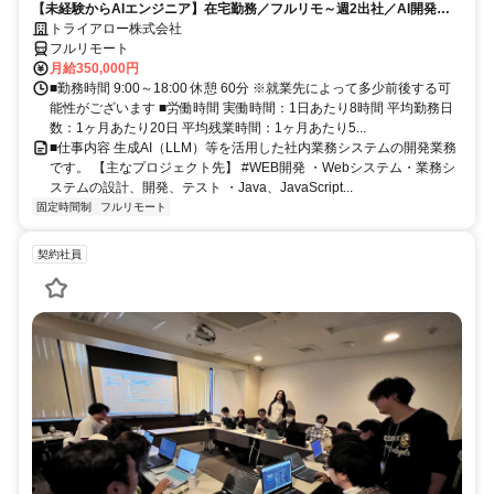
【未経験からAIエンジニア】在宅勤務／フルリモ～週2出社／AI開発を
仕事にする
トライアロー株式会社
フルリモート
月給350,000円
■勤務時間 9:00～18:00 休憩 60分 ※就業先によって多少前後する可
能性がございます ■労働時間 実働時間：1日あたり8時間 平均勤務日
数：1ヶ月あたり20日 平均残業時間：1ヶ月あたり5...
■仕事内容 生成AI（LLM）等を活用した社内業務システムの開発業務
です。 【主なプロジェクト先】 #WEB開発 ・Webシステム・業務シ
ステムの設計、開発、テスト ・Java、JavaScript...
固定時間制
フルリモート
契約社員