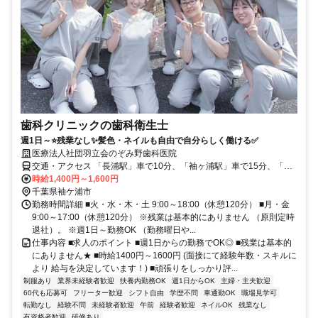
歯科クリニックの歯科衛生士
週1日～⭐残業なし✨髪色・ネイルも自由で自分らしく働ける✅
医療法人社団羽立会のぞみ野歯科医院
交通・アクセス 「長浦駅」車で10分、「袖ヶ浦駅」車で15分、「の
ぞみ野中央」バス停徒歩1分
時給1,400円～1,600円
千葉県袖ケ浦市
勤務時間詳細 ■火・水・木・土 9:00～18:00（休憩120分） ■月・金
9:00～17:00（休憩120分） ※残業は基本的にありません （原則定時
退社）。 ※週1日～勤務OK （勤務曜日や...
仕事内容 ■求人のポイント ■週1日からの勤務でOK◎ ■残業は基本的
にありません★ ■時給1400円～1600円 (面接にて経験年数・スキルに
より 給与を決定しています！) ■頑張りをしっかり評...
制服あり
業界未経験者歓迎
扶養内勤務OK
週1日からOK
主婦・主夫歓迎
60代も応募可
フリーター歓迎
シフト自由
学歴不問
車通勤OK
職場見学可
転勤なし
経験不問
未経験者歓迎
午前
経験者歓迎
ネイルOK
残業なし
有資格者歓迎
研修あり