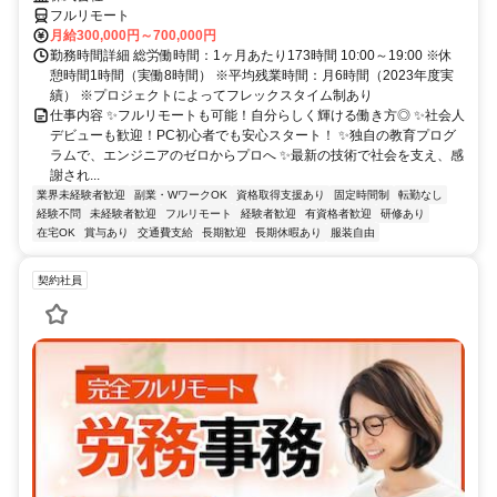
フルリモート
月給300,000円～700,000円
勤務時間詳細 総労働時間：1ヶ月あたり173時間 10:00～19:00 ※休
憩時間1時間（実働8時間） ※平均残業時間：月6時間（2023年度実
績） ※プロジェクトによってフレックスタイム制あり
仕事内容 ✨フルリモートも可能！自分らしく輝ける働き方◎ ✨社会人
デビューも歓迎！PC初心者でも安心スタート！ ✨独自の教育プログ
ラムで、エンジニアのゼロからプロへ ✨最新の技術で社会を支え、感
謝され...
業界未経験者歓迎
副業・WワークOK
資格取得支援あり
固定時間制
転勤なし
経験不問
未経験者歓迎
フルリモート
経験者歓迎
有資格者歓迎
研修あり
在宅OK
賞与あり
交通費支給
長期歓迎
長期休暇あり
服装自由
契約社員