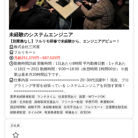
未経験のシステムエンジニア
【別業務なし】フルリモ研修で未経験から、エンジニアデビュー！
株式会社三河屋
フルリモート
月給251,370円～687,525円
勤務時間詳細 実働時間：1日あたり8時間 平均勤務日数：1ヶ月あた
り18日 〜 20日 勤務時間：9:00〜18:00（休憩時間 1時間00分） ※残
業は基本月20時間以下です。
仕事内容 ======================= 20−30代活躍中！ 現在、プロ
グラミング学習を頑張っている システムエンジニアを目指す皆様！
=======================...
業界未経験者歓迎
ランチタイム
社員登用あり
副業・WワークOK
主婦・主夫歓迎
資格取得支援あり
フリーター歓迎
学歴不問
車通勤OK
固定時間制
経験不問
未経験者歓迎
住宅手当あり
フルリモート
交通費全額支給
経験者歓迎
ネイルOK
有資格者歓迎
研修あり
在宅OK
正社員