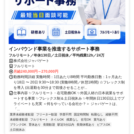
インバウンド事業を推進するサポート事務
フルリモート／年休130日／土日祝休／平均残業12h／24万
株式会社ジャパゲート
フルリモート
月給240,000円～270,000円
勤務時間詳細 実働時間：1日あたり8時間 平均勤務日数：1ヶ月あた
り18日 〜 20日 9:30〜18:30 (実働8時間／休憩1時間) ☆フレックス制
を導入 (出退勤を30分まで前後させることが...
仕事内容 ✨フルリモート・在宅勤務OK ✨外国人材の日本就業をサポ
ートする事業 ✨フレックス制＆土日祝休み ✨年間休日130日以上でプ
ライベートも充実 ＜何をやっている会社か？＞ ジャパゲートは、
「...
業界未経験者歓迎
フリーター歓迎
学歴不問
固定時間制
転勤なし
経験不問
未経験者歓迎
フルリモート
ネイルOK
残業なし
在宅OK
賞与あり
ブランクOK
育休あり
長期歓迎
駅近5分以内
長期休暇あり
ピアスOK
土日祝休み