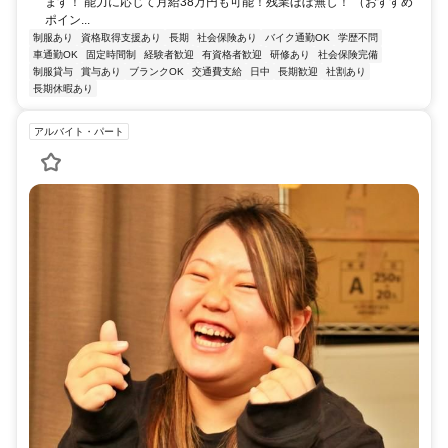
ます！ 能力に応じて月給38万円も可能！残業ほぼ無し！ （おすすめ
ポイン...
制服あり
資格取得支援あり
長期
社会保険あり
バイク通勤OK
学歴不問
車通勤OK
固定時間制
経験者歓迎
有資格者歓迎
研修あり
社会保険完備
制服貸与
賞与あり
ブランクOK
交通費支給
日中
長期歓迎
社割あり
長期休暇あり
アルバイト・パート