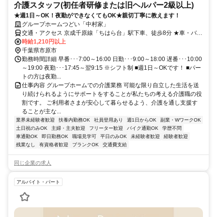
介護スタッフ(初任者研修または旧ヘルパー2級以上)
★週1日～OK！夜勤ができなくてもOK★親切丁寧に教えます！
グループホームつどい「中村家」
交通・アクセス 京成千原線「ちはら台」駅下車、徒歩8分 ★車・バイ
ク・自転車通勤OK（駐車場無料／ガソリン代支給：規定あり）★
時給1,210円以上
千葉県市原市
勤務時間詳細 早番･･･7:00～16:00 日勤･･･9:00～18:00 遅番･･･10:00
～19:00 夜勤･･･17:45～翌9:15 ※シフト制 ■週1日～OKです！ ■パー
トの方は夜勤...
仕事内容 グループホームでの介護業務 可能な限り自立した生活を送
り続けられるようにサポートをすることが私たちの考える介護職の役
割です。 ご利用者さまが安心して暮らせるよう、介護を通し支援す
ることが主な...
業界未経験者歓迎
扶養内勤務OK
社員登用あり
週1日からOK
副業・WワークOK
土日祝のみOK
主婦・主夫歓迎
フリーター歓迎
バイク通勤OK
学歴不問
車通勤OK
即日勤務OK
職場見学可
平日のみOK
未経験者歓迎
経験者歓迎
残業なし
有資格者歓迎
ブランクOK
交通費支給
同じ企業の求人
アルバイト・パート