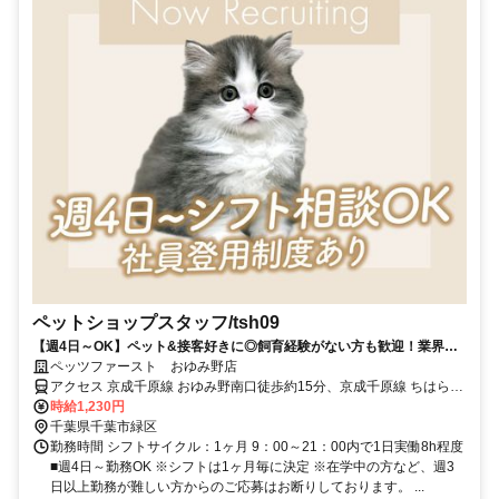
ペットショップスタッフ/tsh09
【週4日～OK】ペット&接客好きに◎飼育経験がない方も歓迎！業界大
手で正社員登用あり＊未経験スタートのスタッフ多数活躍中！
ペッツファースト おゆみ野店
アクセス 京成千原線 おゆみ野南口徒歩約15分、京成千原線 ちはら台
西側出口徒歩約18分、京成千原線 学園前（千葉県）出入口1徒歩約35
時給1,230円
分
千葉県千葉市緑区
勤務時間 シフトサイクル：1ヶ月 9：00～21：00内で1日実働8h程度
■週4日～勤務OK ※シフトは1ヶ月毎に決定 ※在学中の方など、週3
日以上勤務が難しい方からのご応募はお断りしております。 ...