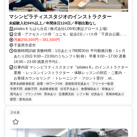
マシンピラティススタジオのインストラクター
未経験入社94%以上／年間休日124日／早朝出勤なし
pilates K ちはら台店 / 株式会社LOIVE(東証グロース上場)
交通・アクセス バス停「ユニモ」徒歩2分／バス停「千原台公園」徒
歩8分／「ちはら台駅」徒歩10分
月給250,500円～381,500円
千葉県市原市
勤務時間詳細 実働時間：1日あたり7時間30分 平均勤務日数：1ヶ月
あたり20日 9:00～23:00のうちシフト制 例） 早番 9:00～17:00 遅番
16:00～23:00 残業月平均1...
仕事内容 マシンピラティススタジオ『pilates K』のインストラクター
業務 ・レッスンインストラクター ・体験レッスンの対応・ご案内 ・
お客様カウンセリング ・トレーニング ・フロント受付 …et...
業界未経験者歓迎
副業・WワークOK
資格取得支援あり
フリーター歓迎
学歴不問
経験不問
未経験者歓迎
住宅手当あり
食費補助あり
研修あり
賞与あり
ブランクOK
育休あり
交通費支給
シフト制
社割あり
長期休暇あり
髪型・髪色自由
正社員