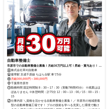
自動車整備士
市原市での自動車整備士募集！月給30万円以上可！昇給・賞与あり！ 働
きやすい職場環境で技術を磨こう！
株式会社草刈自動車
最寄駅 京成千原線 ちはら台駅 車で5分
月給300,000円～380,000円
千葉県市原市
勤務時間 固定時間制 8：30～17：30（実働7時間45分） ※残業はほ
ぼありません ※休憩時間：計75分 12：00～13：00／15：00～15：
15
仕事内容 ＼資格を活かせる自動車整備士募集！／ 市原市の地域密着
型の自動車整備工場です！ プロの技術を学べる充実した環境で働け