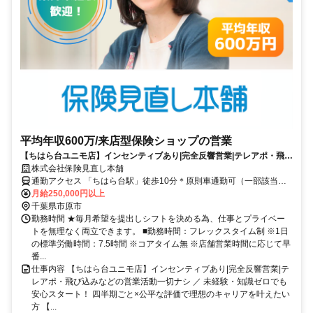
平均年収600万/来店型保険ショップの営業
【ちはら台ユニモ店】インセンティブあり|完全反響営業|テレアポ・飛び
込みなどの営業活動一切ナシ
株式会社保険見直し本舗
通勤アクセス 「ちはら台駅」徒歩10分＊原則車通勤可（一部該当し
ない店舗あり※ご相談ください）
月給250,000円以上
千葉県市原市
勤務時間 ★毎月希望を提出しシフトを決める為、仕事とプライベー
トを無理なく両立できます。 ■勤務時間：フレックスタイム制 ※1日
の標準労働時間：7.5時間 ※コアタイム無 ※店舗営業時間に応じて早
番...
仕事内容 【ちはら台ユニモ店】インセンティブあり|完全反響営業|テ
レアポ・飛び込みなどの営業活動一切ナシ ／ 未経験・知識ゼロでも
安心スタート！ 四半期ごと×公平な評価で理想のキャリアを叶えたい
方 【...