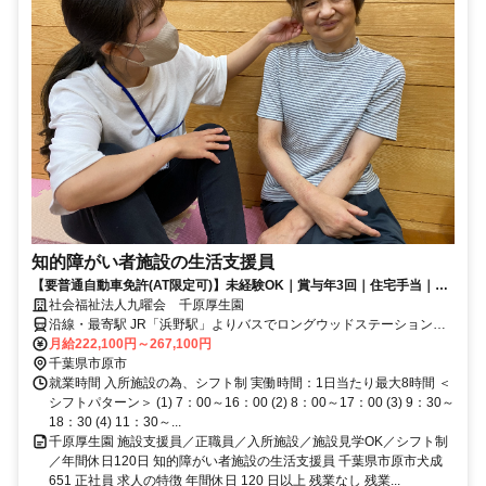
知的障がい者施設の生活支援員
【要普通自動車免許(AT限定可)】未経験OK｜賞与年3回｜住宅手当｜年
休120日｜基本4連勤までシフト制
社会福祉法人九曜会 千原厚生園
沿線・最寄駅 JR「浜野駅」よりバスでロングウッドステーション行
に乗車し「犬成火の見下」バス停で下車後徒歩3分。
月給222,100円～267,100円
千葉県市原市
就業時間 入所施設の為、シフト制 実働時間：1日当たり最大8時間 ＜
シフトパターン＞ (1) 7：00～16：00 (2) 8：00～17：00 (3) 9：30～
18：30 (4) 11：30～...
千原厚生園 施設支援員／正職員／入所施設／施設見学OK／シフト制
／年間休日120日 知的障がい者施設の生活支援員 千葉県市原市犬成
651 正社員 求人の特徴 年間休日 120 日以上 残業なし 残業...