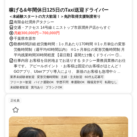
稼げる&年間休日125日のTaxi送迎ドライバー
＜未経験スタートの方大歓迎！＞免許取得支援制度有り
有限会社潤井戸タクシー
交通・アクセス 14号線ミニストップ市原潤井戸店からすぐ
月給300,000円～700,000円
千葉県市原市
勤務時間詳細 総労働時間：1ヶ月あたり170時間 ※1ヶ月単位の変形
労働時間制（週平均40時間以内） ※1ヶ月単位の変形労働時間制 月
平均残業時間30時間程度 【昼日勤】昼間だけ働くドライバー ①...
仕事内容 お客様を目的地までお送りする タクシー乗務員業務のお仕
事です。 アピールポイント ・お客様は固定のお客様がほとんど！
GOアプリ、Uberアプリ導入により、 新規のお客様も急増中☆ ...
業界未経験者歓迎
変形労働時間制
主婦・主夫歓迎
60代も応募可
フリーター歓迎
バイク通勤OK
学歴不問
車通勤OK
職場見学可
転勤なし
未経験者歓迎
賞与あり
ブランクOK
正社員