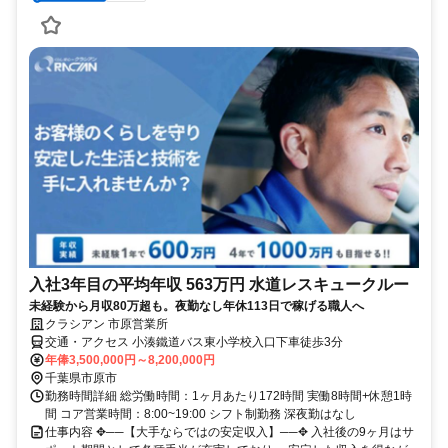
入社3年目の平均年収 563万円 水道レスキュークルー
未経験から月収80万超も。夜勤なし年休113日で稼げる職人へ
クラシアン 市原営業所
交通・アクセス 小湊鐵道バス東小学校入口下車徒歩3分
年俸3,500,000円～8,200,000円
千葉県市原市
勤務時間詳細 総労働時間：1ヶ月あたり172時間 実働8時間+休憩1時
間 コア営業時間：8:00~19:00 シフト制勤務 深夜勤はなし
仕事内容 ✥──【大手ならではの安定収入】──✥ 入社後の9ヶ月はサ