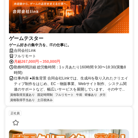
ゲームテスター
ゲーム好きの集中力を、ITの仕事に。
合同会社Link
フルリモート
月給267,000円～350,000円
勤務時間詳細 総労働時間：1ヶ月あたり160時間 9:30〜18:30(実働8
時間)
仕事内容 ●募集背景 合同会社Linkでは、生成AIを取り入れたクリエイ
ティブ制作をはじめ、EC・物販事業、Webサイト制作、システム関
連のサポートなど、幅広いサービスを展開しています。 その中で...
資格取得支援あり
固定時間制
フルリモート
午前
研修あり
夕方
資格取得手当あり
土日祝休み
正社員