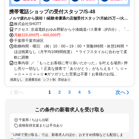
携帯電話ショップの受付スタッフ/S-48
ノルマ疲れから脱却！/経験者優遇の店舗受付スタッフ/月給25万～/火水
休み
株式会社SHOTT
アクセス: 京成電鉄おゆみ野駅から小湊鐵道バス乗車（約5分）、「イ
オンタウンおゆみ野」下車後徒歩1分
月給320,000円～400,000円
千葉県千葉市緑区
勤務時間・曜日: （例）10：00～19：00 ＊実働8時間・休憩1時間 ＊
ほぼ残業なし（月平均10時間程度） ＊ライフスタイルに合わせて柔
軟に調整
仕事内容: ／ 「もっとお客様に寄り添いたかった」を叶える場所♪ 押
し売り一切なし！正直な接客で「ありがとう」がもらえる！ ＼ ☆＝
＝☆＝＝☆＝＝☆ ■ガツガツした営業は不要！お客様のお悩...
残業なし
交通費支給
シフト制
昇給あり
前へ
次へ
1
2
3
4
5
この条件の新着求人を受け取る
千葉県 / ちはら台駅
資格取得支援または手当あり
「LINEで受け取る」では、新着求人のほか、おすすめ情報なども配信しま