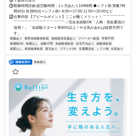
千葉県市原市
勤務時間詳細 総労働時間：1ヶ月あたり169時間 ◆シフト制 実働7時
間40分 休憩60分 <シフト例> 8:00〜17:00 11:00〜20:00など
仕事内容 【アピールポイント】ここが働くメリット！ ￣￣￣￣￣￣
￣￣￣￣￣￣￣￣￣￣￣￣￣￣ ✅完全未経験OK「人柄・意欲重視の
採用！」「未経験スタート率80%以上！やる気があれば経歴不問で
す」 ...
制服あり
業界未経験者歓迎
資格取得支援あり
フリーター歓迎
学歴不問
車通勤OK
転勤なし
経験不問
未経験者歓迎
住宅手当あり
経験者歓迎
残業なし
有資格者歓迎
賞与あり
ブランクOK
交通費支給
シフト制
社割あり
業務委託