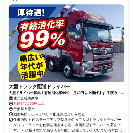
大型トラック配送ドライバー
大型ドライバー募集！有給消化率99% 月40万以上稼げます 手積み・手
降ろしなし！資格取得支援制度有
株式会社瞳商事
月給340,000円以上
千葉県市原市
勤務時間 8:00～17:00 ※配送先により異なる
仕事内容 社内ステップアップ制度を使って大型トラックドライバー
が トレーラーのお仕事を担当する為、今回大型ドライバーの募集で
す。 ＜頑張り次第で高収入も可能＞ 頑張っていただいている方には