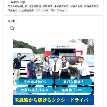
年齢関係無...
業界未経験者歓迎
固定時間制
経験不問
未経験者歓迎
経験者歓迎
有資格者歓迎
研修あり
社会保険完備
ブランクOK
日中
昇給あり
正社員