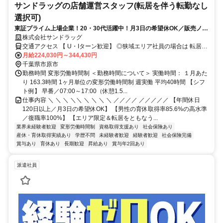
サンドラッグの店舗運営スタッフ(転居を伴う転勤なし
選択可)
東証プライム上場企業！20・30代活躍中！月3日の希望休OK／販売ノル
マなし／年収例32歳SV816万円／販促企画～商品管理など店舗運営がメ
株式会社サンドラッグ
インの仕事
交通アクセス 【 U・Iターン歓迎】 ◎狭域エリア社員の場合は 転居を
伴う転勤はありません。 ◎マイカー通勤OK
月給224,030円～344,430円
千葉県市原市
勤務時間 変形労働時間制 ＜勤務時間について＞ 実働時間： １月あた
り 163.3時間 1ヶ月単位の変形労働時間制 週実働 平均40時間 【シフ
ト例】 早番／07:00～17:00（休憩1.5...
仕事内容 ＼ ＼ ＼ ＼＼ ＼ ＼ ＼ ＼ ／／／／ ／／／／／ 【年間休日
120日以上／月3日の希望休OK】 【男性の育休取得率85.6%の高水準
／復職率100%】 【エリア限定＆転居をともなう...
業界未経験者歓迎
変形労働時間制
資格取得支援あり
社会保険あり
産休・育休取得実績あり
学歴不問
未経験者歓迎
経験者歓迎
社会保険完備
賞与あり
育休あり
長期歓迎
昇給あり
賞与年2回あり
派遣社員