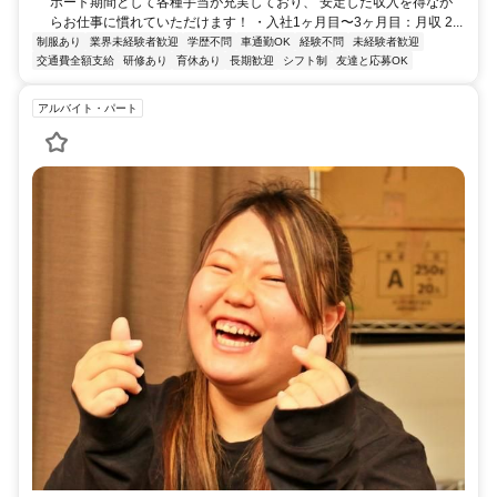
ポート期間として各種手当が充実しており、 安定した収入を得なが
らお仕事に慣れていただけます！ ・入社1ヶ月目〜3ヶ月目：月収 2...
制服あり
業界未経験者歓迎
学歴不問
車通勤OK
経験不問
未経験者歓迎
交通費全額支給
研修あり
育休あり
長期歓迎
シフト制
友達と応募OK
アルバイト・パート