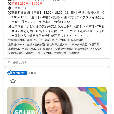
時給1,250円～1,300円
千葉県市原市
勤務時間詳細 【平日】 14:00～18:00 【土･祝･お子様の長期休暇中】
9:00～17:00 ⭐週1日・4時間～勤務OK 働き方はライフスタイルに合
わせて 選べますのでお気軽にご相談下さい...
仕事内容 ⭐子ども達の笑顔を支えるお仕事！ ⭐週1日・4時間〜OK 家
庭や副業とも両立可能！ ⭐未経験・ブランクOK 安心の研修・フォロ
ー体制あり ⭐資格取得を会社が応援します ･―･･―･･―...
扶養内勤務OK
週1日からOK
副業・WワークOK
1日4時間以内OK
土日祝のみOK
主婦・主夫歓迎
資格取得支援あり
フリーター歓迎
学歴不問
車通勤OK
平日のみOK
未経験者歓迎
交通費全額支給
経験者歓迎
ネイルOK
有資格者歓迎
研修あり
ブランクOK
交通費支給
長期歓迎
同じ企業の求人
正社員