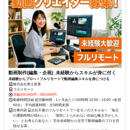
動画制作(編集・企画)_未経験からスキルが身に付く
未経験からプロへ！フルリモートで動画編集スキルを身につける
株式会社将士産業
フルリモート
月給200,000円～500,000円
勤務時間詳細 総労働時間：1ヶ月あたり160時間 10:00～19:00（休憩
60分） 平均残業時間：月5時間未満
仕事内容 💻出社不要のフルリモートで一生モノのスキルを✨ 「毎日
の通勤時間が煩わしい」 「場所にとらわれない自由な働き方がした
い」 とお考えのあなた！ 完全未経験から在宅で動画編集のプロを目
指せる環...