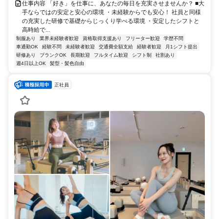
仕事内容 「好き」を仕事に、あなたの毎日を充実させませんか？ ■大
手ならではの安定と安心の環境 ・未経験からでも安心！ 社員と同様
の充実した研修で基礎からじっくり学べる環境 ・安定したシフトと
高時給で...
制服あり
業界未経験者歓迎
資格取得支援あり
フリーター歓迎
学歴不問
車通勤OK
経験不問
未経験者歓迎
交通費全額支給
経験者歓迎
月1シフト提出
研修あり
ブランクOK
長期歓迎
フルタイム歓迎
シフト制
社割あり
週4日以上OK
髪型・髪色自由
正社員