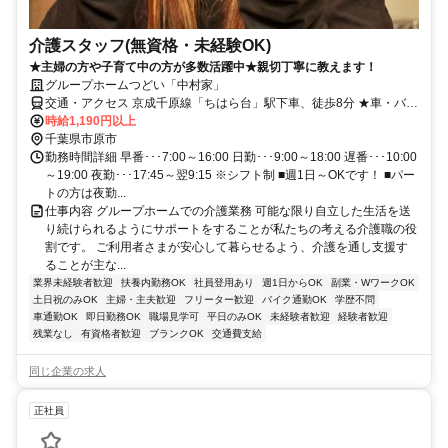
介護スタッフ(無資格・未経験OK)
★主婦の方や子育て中の方が多数活躍中★親切丁寧に教えます！
グループホームつどい「中村家」
交通・アクセス 京成千原線「ちはら台」駅下車、徒歩8分 ★車・バイ
ク・自転車通勤OK（駐車場無料／ガソリン代支給：規定あり）★
時給1,190円以上
千葉県市原市
勤務時間詳細 早番･･･7:00～16:00 日勤･･･9:00～18:00 遅番･･･10:00
～19:00 夜勤･･･17:45～翌9:15 ※シフト制 ■週1日～OKです！ ■パー
トの方は夜勤...
仕事内容 グループホームでの介護業務 可能な限り自立した生活を送
り続けられるようにサポートをすることが私たちの考える介護職の役
割です。 ご利用者さまが安心して暮らせるよう、介護を通し支援す
ることが主な...
業界未経験者歓迎
扶養内勤務OK
社員登用あり
週1日からOK
副業・WワークOK
土日祝のみOK
主婦・主夫歓迎
フリーター歓迎
バイク通勤OK
学歴不問
車通勤OK
即日勤務OK
職場見学可
平日のみOK
未経験者歓迎
経験者歓迎
残業なし
有資格者歓迎
ブランクOK
交通費支給
同じ企業の求人
正社員