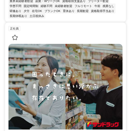
業界未経験者歓迎
副業・WワークOK
資格取得支援あり
フリーター歓迎
学歴不問
固定時間制
経験不問
未経験者歓迎
フルリモート
午前
残業なし
研修あり
夕方
在宅OK
ブランクOK
育休あり
長期歓迎
資格取得手当あり
長期休暇あり
土日祝休み
正社員