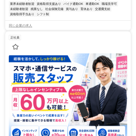
業界未経験者歓迎
資格取得支援あり
バイク通勤OK
車通勤OK
職場見学可
未経験者歓迎
残業なし
社会保険完備
賞与あり
育休あり
交通費支給
資格取得手当あり
シフト制
同じ企業の求人
正社員