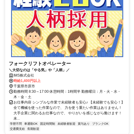
フォークリフトオペレーター
＼大切なのは「やる気」や「人柄」／
IMS株式会社
時給1,400円以上
千葉県市原市
勤務時間 8:30～17:00 休憩時間：1時間半 勤務曜日：月・火・水・
木・金・土
お仕事内容 シンプルな作業で未経験者も安心♪ 【未経験でも安心！】
全て機械を使った作業なので、 力を使う重たい作業はありません！
大手企業に関わるお仕事なので、 やりがいを感じながら働けます！
未...
学歴不問
車通勤OK
固定時間制
未経験者歓迎
賞与あり
ブランクOK
交通費支給
長期歓迎