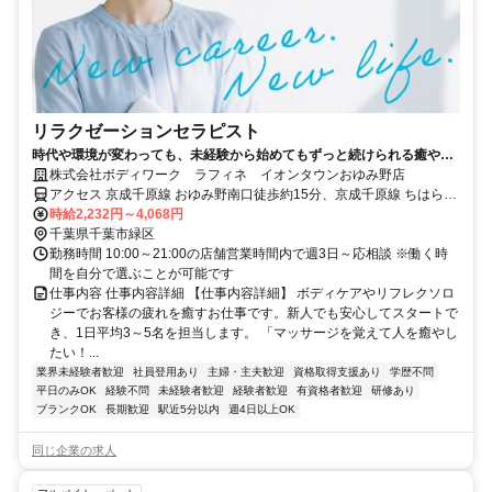
リラクゼーションセラピスト
時代や環境が変わっても、未経験から始めてもずっと続けられる癒やし
の仕事。手に職を身につけて、生き方を変えよう。
株式会社ボディワーク ラフィネ イオンタウンおゆみ野店
アクセス 京成千原線 おゆみ野南口徒歩約15分、京成千原線 ちはら台
西側出口徒歩約18分、京成千原線 学園前（千葉県）出入口1徒歩約35
時給2,232円～4,068円
分 最寄駅：おゆみ野駅
千葉県千葉市緑区
勤務時間 10:00～21:00の店舗営業時間内で週3日～応相談 ※働く時
間を自分で選ぶことが可能です
仕事内容 仕事内容詳細 【仕事内容詳細】 ボディケアやリフレクソロ
ジーでお客様の疲れを癒すお仕事です。新人でも安心してスタートで
き、1日平均3～5名を担当します。 「マッサージを覚えて人を癒やし
たい！...
業界未経験者歓迎
社員登用あり
主婦・主夫歓迎
資格取得支援あり
学歴不問
平日のみOK
経験不問
未経験者歓迎
経験者歓迎
有資格者歓迎
研修あり
ブランクOK
長期歓迎
駅近5分以内
週4日以上OK
同じ企業の求人