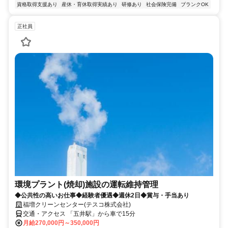
資格取得支援あり
産休・育休取得実績あり
研修あり
社会保険完備
ブランクOK
正社員
環境プラント(焼却)施設の運転維持管理
◆公共性の高いお仕事◆経験者優遇◆週休2日◆賞与・手当あり
福増クリーンセンター(テスコ株式会社)
交通・アクセス 「五井駅」から車で15分
月給270,000円～350,000円