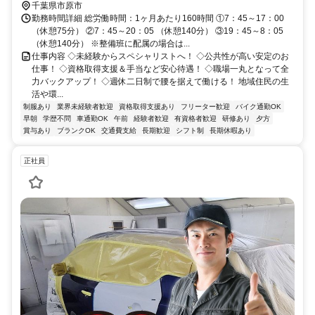
千葉県市原市
勤務時間詳細 総労働時間：1ヶ月あたり160時間 ①7：45～17：00
（休憩75分） ②7：45～20：05 （休憩140分） ③19：45～8：05
（休憩140分） ※整備班に配属の場合は...
仕事内容 ◇未経験からスペシャリストへ！ ◇公共性が高い安定のお
仕事！ ◇資格取得支援＆手当など安心待遇！ ◇職場一丸となって全
力バックアップ！ ◇週休二日制で腰を据えて働ける！ 地域住民の生
活や環...
制服あり
業界未経験者歓迎
資格取得支援あり
フリーター歓迎
バイク通勤OK
早朝
学歴不問
車通勤OK
午前
経験者歓迎
有資格者歓迎
研修あり
夕方
賞与あり
ブランクOK
交通費支給
長期歓迎
シフト制
長期休暇あり
正社員