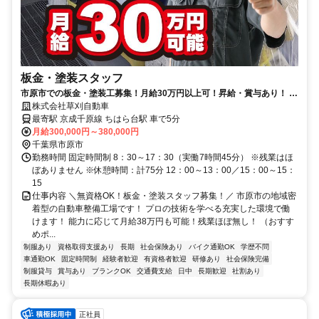
板金・塗装スタッフ
市原市での板金・塗装工募集！月給30万円以上可！昇給・賞与あり！ 働
きやすい職場環境で技術を磨こう！
株式会社草刈自動車
最寄駅 京成千原線 ちはら台駅 車で5分
月給300,000円～380,000円
千葉県市原市
勤務時間 固定時間制 8：30～17：30（実働7時間45分） ※残業はほ
ぼありません ※休憩時間：計75分 12：00～13：00／15：00～15：
15
仕事内容 ＼無資格OK！板金・塗装スタッフ募集！／ 市原市の地域密
着型の自動車整備工場です！ プロの技術を学べる充実した環境で働
けます！ 能力に応じて月給38万円も可能！残業ほぼ無し！ （おすす
めポ...
制服あり
資格取得支援あり
長期
社会保険あり
バイク通勤OK
学歴不問
車通勤OK
固定時間制
経験者歓迎
有資格者歓迎
研修あり
社会保険完備
制服貸与
賞与あり
ブランクOK
交通費支給
日中
長期歓迎
社割あり
長期休暇あり
正社員