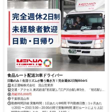
食品ルート配送3t車ドライバー
日勤のみ！生活リズムが整う働き方！完全週休2日制/60drS
名正運輸株式会社 流山営業所
交通・アクセス 東武鉄道｢初石駅｣､｢江戸川台駅｣車5分、 「初石駅｣､
｢江戸川台駅｣から勤務時間に対応した無料送迎バスも出ています。
月給355,000円
千葉県流山市
勤務時間詳細 実働時間：1日あたり8時間 平均勤務日数：1ヶ月あた
り20日 〜 23日 5:00～20:00の間で実働8時間 運行ルートにより上記