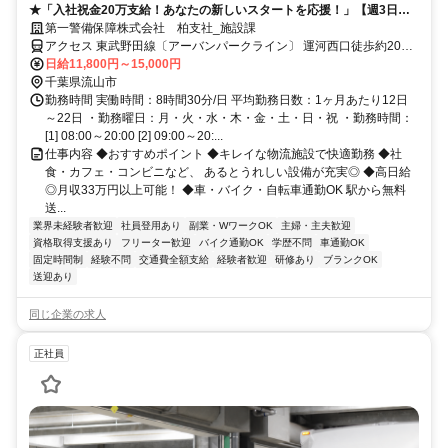
★「入社祝金20万支給！あなたの新しいスタートを応援！」【週3日～
／日勤・夜勤のみOK！】「Amazon」物流施設での施設警備スタッフ☆
第一警備保障株式会社 柏支社_施設課
未経験歓迎！月収33万以上も可能です♪車・バイク・自転車通勤OK☆キ
アクセス 東武野田線〔アーバンパークライン〕 運河西口徒歩約20
レイな建物♪社食・カフェテリア・ドリンクコーナーなどの社内設備も充
分、東武野田線〔アーバンパークライン〕 江戸川台西口徒歩約30分
日給11,800円～15,000円
実◎
「流山おおたかの森駅」「柏駅」「南越谷駅」（各駅から無料送迎バ
千葉県流山市
スあり）／直行直帰も可！＊柏支社（「南柏駅」西口より徒歩1分程
勤務時間 実働時間：8時間30分/日 平均勤務日数：1ヶ月あたり12日
度）
～22日 ・勤務曜日：月・火・水・木・金・土・日・祝 ・勤務時間：
[1] 08:00～20:00 [2] 09:00～20:...
仕事内容 ◆おすすめポイント ◆キレイな物流施設で快適勤務 ◆社
食・カフェ・コンビニなど、 あるとうれしい設備が充実◎ ◆高日給
◎月収33万円以上可能！ ◆車・バイク・自転車通勤OK 駅から無料
送...
業界未経験者歓迎
社員登用あり
副業・WワークOK
主婦・主夫歓迎
資格取得支援あり
フリーター歓迎
バイク通勤OK
学歴不問
車通勤OK
固定時間制
経験不問
交通費全額支給
経験者歓迎
研修あり
ブランクOK
送迎あり
同じ企業の求人
正社員