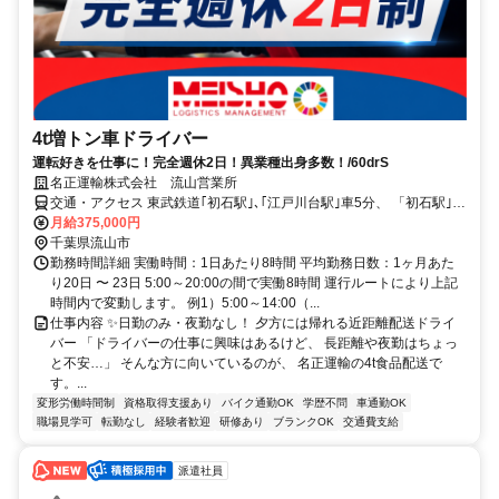
4t増トン車ドライバー
運転好きを仕事に！完全週休2日！異業種出身多数！/60drS
名正運輸株式会社 流山営業所
交通・アクセス 東武鉄道｢初石駅｣､｢江戸川台駅｣車5分、 「初石駅｣､
｢江戸川台駅｣から勤務時間に対応した無料送迎バスも出ています。
月給375,000円
千葉県流山市
勤務時間詳細 実働時間：1日あたり8時間 平均勤務日数：1ヶ月あた
り20日 〜 23日 5:00～20:00の間で実働8時間 運行ルートにより上記
時間内で変動します。 例1）5:00～14:00（...
仕事内容 ✨日勤のみ・夜勤なし！ 夕方には帰れる近距離配送ドライ
バー 「ドライバーの仕事に興味はあるけど、 長距離や夜勤はちょっ
と不安…」 そんな方に向いているのが、 名正運輸の4t食品配送で
す。...
変形労働時間制
資格取得支援あり
バイク通勤OK
学歴不問
車通勤OK
職場見学可
転勤なし
経験者歓迎
研修あり
ブランクOK
交通費支給
派遣社員