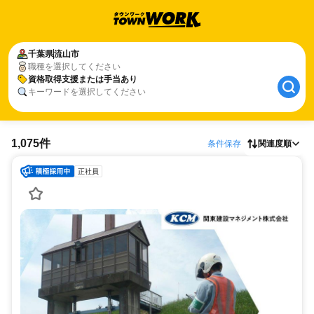
千葉県
流山市
職種を選択してください
資格取得支援または手当あり
キーワードを選択してください
1,075件
条件保存
関連度順
正社員