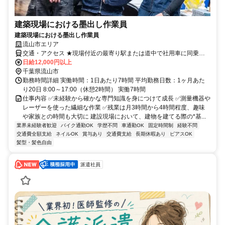
建築現場における墨出し作業員
建築現場における墨出し作業員
流山市エリア
交通・アクセス ★現場付近の最寄り駅または道中で社用車に同乗す
る形となります。
日給12,000円以上
千葉県流山市
勤務時間詳細 実働時間：1日あたり7時間 平均勤務日数：1ヶ月あた
り20日 8:00～17:00（休憩2時間） 実働7時間
仕事内容 ✅️未経験から確かな専門知識を身につけて成長 ✅️測量機器や
レーザーを使った繊細な作業 ✅️残業は月3時間から4時間程度、趣味
や家族との時間も大切に 建設現場において、建物を建てる際の*基...
業界未経験者歓迎
バイク通勤OK
学歴不問
車通勤OK
固定時間制
経験不問
交通費全額支給
ネイルOK
賞与あり
交通費支給
長期休暇あり
ピアスOK
髪型・髪色自由
派遣社員