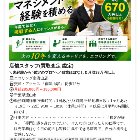
店舗スタッフ(買取査定 鑑定)
＼未経験から“鑑定のプロ”へ／残業ほぼなし＆月収38万円以上
エコリング南流山店
交通・アクセス 「南流山駅」 徒歩12分
月給285,000円～385,000円
千葉県流山市
勤務時間詳細 実働時間：1日あたり8時間 平均勤務日数：1ヶ月あた
り19日 〜 22日 9:30 ～ 18:30（休憩1時間） ※残業は月平均6時間以
内です。
仕事内容 ～・～・～・～・～・～・～・～・～・～・ 「接客が好
き」「専門知識を身につけたい」 そんな方にぴったりの仕事です。
販売業務はなく目の前のお客様に 集中できる環境で、自分の成長を
実感しなが...
業界未経験者歓迎
資格取得支援あり
学歴不問
職場見学可
経験不問