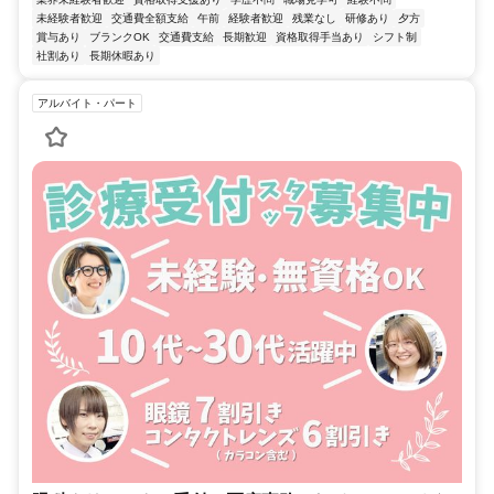
未経験者歓迎
交通費全額支給
午前
経験者歓迎
残業なし
研修あり
夕方
賞与あり
ブランクOK
交通費支給
長期歓迎
資格取得手当あり
シフト制
社割あり
長期休暇あり
アルバイト・パート