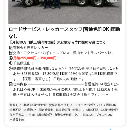
ロードサービス・レッカースタッフ|普通免許OK|夜勤
なし
【月収40万円以上/賞与年2回】未経験から専門技術が身につく
有限会社吉喜レッカー
交通・アクセス つくばエクスプレス「流山セントラルパーク駅」徒
歩14分 ＊八木南小学校向かい ＊車通勤OK
月給255,000円～350,000円
千葉県流山市
勤務時間詳細 実働時間：1日あたり7時間15分 平均勤務日数：1ヶ月
あたり23日 8:30～17:30(休憩1時間45分) ※残業は1日1時間程度で
す。 【夜勤・当直なし】 日勤のみの勤務です。 ...
仕事内容 ―――――――――――――――― 普通免許(AT限定可)が
あれば応募OK！ 未経験から月収40万円以上も可能！ 日勤のみ！夜
勤・当直はありません！ 資格取得は全額会社負担です。 ―ｖ
――――...
制服あり
業界未経験者歓迎
資格取得支援あり
フリーター歓迎
バイク通勤OK
学歴不問
車通勤OK
固定時間制
職場見学可
転勤なし
経験不問
未経験者歓迎
住宅手当あり
午前
経験者歓迎
有資格者歓迎
夕方
賞与あり
ブランクOK
交通費支給