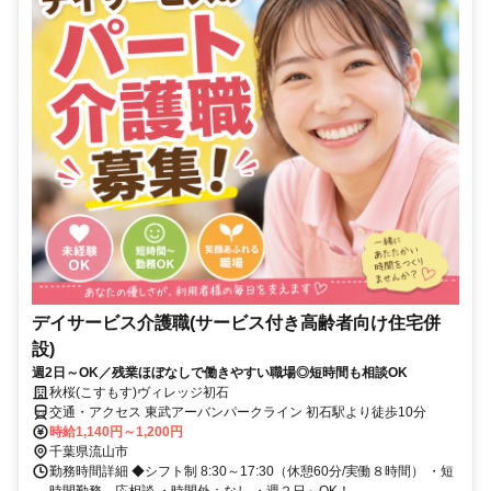
デイサービス介護職(サービス付き高齢者向け住宅併
設)
週2日～OK／残業ほぼなしで働きやすい職場◎短時間も相談OK
秋桜(こすもす)ヴィレッジ初石
交通・アクセス 東武アーバンパークライン 初石駅より徒歩10分
時給1,140円～1,200円
千葉県流山市
勤務時間詳細 ◆シフト制 8:30～17:30（休憩60分/実働８時間） ・短