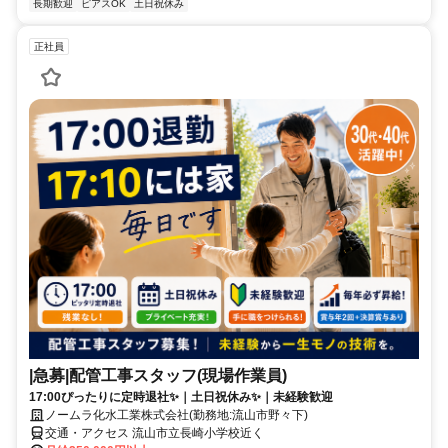
長期歓迎
ピアスOK
土日祝休み
正社員
|急募|配管工事スタッフ(現場作業員)
17:00ぴったりに定時退社✨｜土日祝休み✨｜未経験歓迎
ノームラ化水工業株式会社(勤務地:流山市野々下)
交通・アクセス 流山市立長崎小学校近く