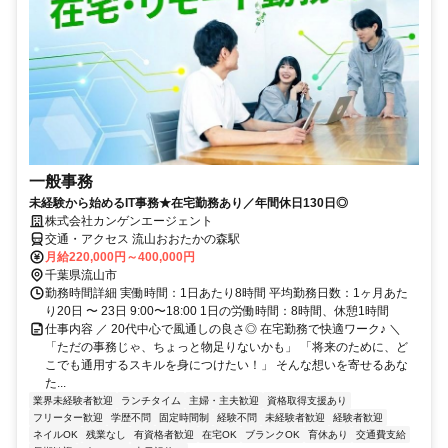
一般事務
未経験から始めるIT事務★在宅勤務あり／年間休日130日◎
株式会社カンゲンエージェント
交通・アクセス 流山おおたかの森駅
月給220,000円～400,000円
千葉県流山市
勤務時間詳細 実働時間：1日あたり8時間 平均勤務日数：1ヶ月あた
り20日 〜 23日 9:00〜18:00 1日の労働時間：8時間、休憩1時間
仕事内容 ／ 20代中心で風通しの良さ◎ 在宅勤務で快適ワーク♪ ＼
「ただの事務じゃ、ちょっと物足りないかも」 「将来のために、ど
こでも通用するスキルを身につけたい！」 そんな想いを寄せるあな
た...
業界未経験者歓迎
ランチタイム
主婦・主夫歓迎
資格取得支援あり
フリーター歓迎
学歴不問
固定時間制
経験不問
未経験者歓迎
経験者歓迎
ネイルOK
残業なし
有資格者歓迎
在宅OK
ブランクOK
育休あり
交通費支給