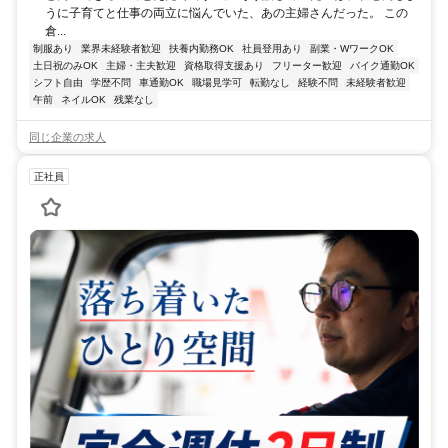
うに子育てと仕事の両立に悩んでいた、あの主婦さんだった。 この
倉...
制服あり
業界未経験者歓迎
扶養内勤務OK
社員登用あり
副業・WワークOK
土日祝のみOK
主婦・主夫歓迎
資格取得支援あり
フリーター歓迎
バイク通勤OK
シフト自由
学歴不問
車通勤OK
職場見学可
転勤なし
経験不問
未経験者歓迎
午前
ネイルOK
残業なし
同じ企業の求人
正社員