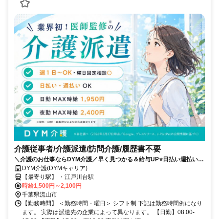
介護従事者/介護派遣/訪問介護/履歴書不要
＼介護のお仕事ならDYM介護／早く見つかる＆給与UP⭐️日払い週払い
OK⭐️希望シフトで無理なく働ける✨
DYM介護(DYMキャリア)
【最寄り駅】 ・江戸川台駅
時給1,500円～2,100円
千葉県流山市
【勤務時間】 ＜勤務時間・曜日＞ シフト制 下記は勤務時間例になり
ます。 実際は派遣先の企業によって異なります。 【日勤】08:00-