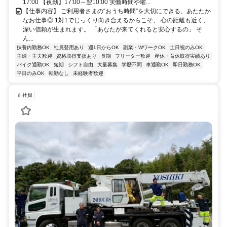
17:00 【夜勤】17:00～翌10:00 実働時間や曜...
【仕事内容】 ご利用者さまの“おうち時間”を大切にできる、あたたか
なお仕事◎ 1対1でじっくり向き合えるからこそ、 心の距離も近く、
深い信頼が生まれます。 「あなたが来てくれると安心するの」 そ
ん...
扶養内勤務OK
社員登用あり
週1日からOK
副業・WワークOK
土日祝のみOK
主婦・主夫歓迎
資格取得支援あり
長期
フリーター歓迎
産休・育休取得実績あり
バイク通勤OK
短期
シフト自由
大量募集
学歴不問
車通勤OK
即日勤務OK
平日のみOK
転勤なし
未経験者歓迎
正社員