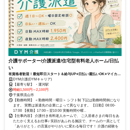
介護サポーター/介護派遣/住宅型有料老人ホーム/日払
い
有資格者歓迎！最短即日スタート＆給与UP⭐️日払い週払いOK⭐️マイカー
通勤可＆希望シフト柔軟対応✨
DYM介護(DYMキャリア)
【最寄り駅】 ・運河駅
時給1,500円～2,100円
千葉県流山市
【勤務時間】 ＜勤務時間・曜日＞ シフト制 下記は勤務時間例になり
ます。 実際は派遣先の企業によって異なります。 【日勤】08:00-
17:00 【夜勤】17:00～翌10:00 実働時間や曜...
【仕事内容】 介護付き有料老人ホームで、 ご入居者さまの毎日をあ
たたかく支えるお仕事♪ 笑顔があふれる施設で、チームの一員として
「ありがとう」の言葉がやりがいに変わる毎日です！ 介護の経験を