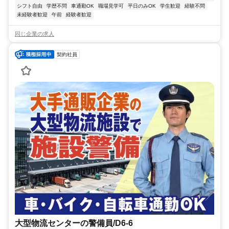
シフト自由
学歴不問
車通勤OK
職場見学可
平日のみOK
学生歓迎
経験不問
未経験者歓迎
午前
経験者歓迎
同じ企業の求人
契約社員
大型物流センターの警備員/D6-6