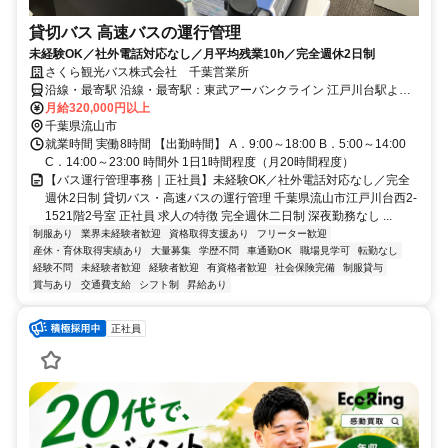
貸切バス 高速バスの運行管理
未経験OK／社外電話対応なし／月平均残業10h／完全週休2日制
さくら観光バス株式会社 千葉営業所
沿線・最寄駅 沿線・最寄駅：東武アーバンクライン 江戸川台駅より
徒歩20分／車7分 ＊車・バイク通勤OK ＊駐車場完備
月給320,000円以上
千葉県流山市
就業時間 実働8時間 【出勤時間】 A．9:00～18:00 B．5:00～14:00
C．14:00～23:00 時間外 1日1時間程度（月20時間程度）
【バス運行管理事務｜正社員】未経験OK／社外電話対応なし／完全
週休2日制 貸切バス・高速バスの運行管理 千葉県流山市江戸川台西2-
1521階2号室 正社員 求人の特徴 完全週休二日制 深夜勤務なし ...
制服あり
業界未経験者歓迎
資格取得支援あり
フリーター歓迎
産休・育休取得実績あり
大量募集
学歴不問
車通勤OK
職場見学可
転勤なし
経験不問
未経験者歓迎
経験者歓迎
有資格者歓迎
社会保険完備
制服貸与
賞与あり
交通費支給
シフト制
昇給あり
正社員