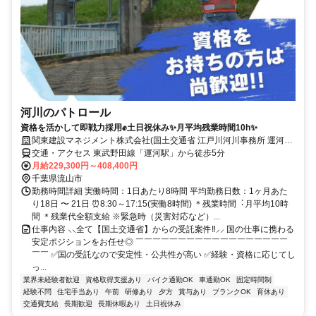
河川のパトロール
資格を活かして即戦力採用✊土日祝休み✨月平均残業時間10h✨
関東建設マネジメント株式会社(国土交通省 江戸川河川事務所 運河出
張所)
交通・アクセス 東武野田線「運河駅」から徒歩5分
月給229,300円～408,400円
千葉県流山市
勤務時間詳細 実働時間：1日あたり8時間 平均勤務日数：1ヶ月あた
り18日 〜 21日 ⏰8:30～17:15(実働8時間) ＊残業時間︓⽉平均10時
間 ＊残業代全額支給 ※緊急時（災害対応など）...
仕事内容 ⸜⸜全て【国土交通省】からの受託案件‼⸝⸝ 国の仕事に携わる
安定ポジションをお任せ◎ ￣￣￣￣￣￣￣￣￣￣￣￣￣￣￣￣￣￣
￣￣ ✅国の受託なので安定性・公共性が高い ✅経験・資格に応じてし
っ...
業界未経験者歓迎
資格取得支援あり
バイク通勤OK
車通勤OK
固定時間制
経験不問
住宅手当あり
午前
研修あり
夕方
賞与あり
ブランクOK
育休あり
交通費支給
長期歓迎
長期休暇あり
土日祝休み