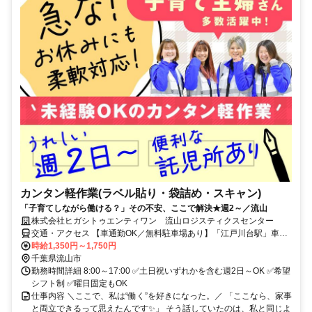
カンタン軽作業(ラベル貼り・袋詰め・スキャン)
「子育てしながら働ける？」その不安、ここで解決★週2～／流山
株式会社ヒガシトゥエンティワン 流山ロジスティクスセンター
交通・アクセス 【車通勤OK／無料駐車場あり】「江戸川台駅」車9
分／「運河駅」車8分／「初石駅」車11分／「流山おおたかの森駅」
時給1,350円～1,750円
車15分 【送迎バスあり】流山おおたかの森駅、江戸川台駅発着
千葉県流山市
勤務時間詳細 8:00～17:00 ✅土日祝いずれかを含む週2日～OK ✅希望
シフト制 ✅曜日固定もOK
仕事内容 ＼ここで、私は“働く”を好きになった。／ 「ここなら、家事
と両立できるって思えたんです✨」 そう話していたのは、私と同じよ