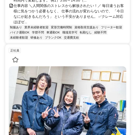
時間内で変動します。 例1）5:00～14:00（...
仕事内容 ＼人間関係のストレスから解放されたい！／ 毎日違うお客
様に気をつかう必要もなく、 仕事の流れが変わらないので、 「今日
なにが起きるんだろう」 という不安がありません。 ✅クレーム対応
ほぼゼ...
制服あり
業界未経験者歓迎
変形労働時間制
資格取得支援あり
フリーター歓迎
バイク通勤OK
学歴不問
車通勤OK
職場見学可
転勤なし
経験不問
未経験者歓迎
研修あり
ブランクOK
交通費支給
正社員