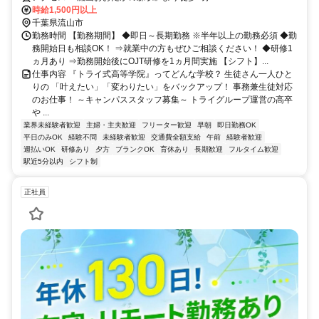
時給1,500円以上
千葉県流山市
勤務時間 【勤務期間】 ◆即日～長期勤務 ※半年以上の勤務必須 ◆勤
務開始日も相談OK！ ⇒就業中の方もぜひご相談ください！ ◆研修1
ヵ月あり ⇒勤務開始後にOJT研修を1ヵ月間実施 【シフト】...
仕事内容 『トライ式高等学院』ってどんな学校？ 生徒さん一人ひと
りの 「叶えたい」「変わりたい」をバックアップ！ 事務兼生徒対応
のお仕事！ ～キャンパススタッフ募集～ トライグループ運営の高卒
や ...
業界未経験者歓迎
主婦・主夫歓迎
フリーター歓迎
早朝
即日勤務OK
平日のみOK
経験不問
未経験者歓迎
交通費全額支給
午前
経験者歓迎
週払いOK
研修あり
夕方
ブランクOK
育休あり
長期歓迎
フルタイム歓迎
駅近5分以内
シフト制
正社員