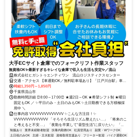
大手ECサイト倉庫でのフォークリフト作業スタッフ
無資格OK✨最新すぎるキレイな倉庫で収入も生活も安定✨／流山
株式会社ヒガシトゥエンティワン 流山ロジスティクスセンター
交通・アクセス 【車通勤OK／無料駐車場あり】「江戸川台駅」車9
分／「運河駅」車8分／「初石駅」車11分／「流山おおたかの森駅」
時給1,350円～1,850円
車15分 【送迎バスあり】流山おおたかの森駅、江戸川台駅発着
千葉県流山市
勤務時間詳細 ⏰8:00～17:00⏰ ★週2日～OK ★希望シフト制 ★曜日
固定もOK ／ ✨平日のみ・土日のみもOK ✨土日勤務できる方積極採
用中 ＼
仕事内容 VVVVVVVVVVVVVV ✨こんな方注目！✨
VVVVVVVVVVVVVV 「そろそろ生活リズム整えたい…」 「将来のこ
と考えると不安…」 「夜勤を卒業して“昼型生活”に戻りたい」 「...
制服あり
業界未経験者歓迎
扶養内勤務OK
社員登用あり
副業・WワークOK
土日祝のみOK
主婦・主夫歓迎
資格取得支援あり
フリーター歓迎
バイク通勤OK