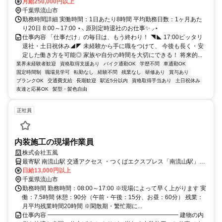
月給250,000円以上
千葉県流山市
勤務時間詳細 実働時間：1日あたり8時間 平均勤務日数：1ヶ月あた
り20日 8:00～17:00 ⋆⸜ 原則定時退社のお仕事✨ ⸝⋆
仕事内容 「仕事だけ」の毎日は、もう終わり！ ◥◣ 17:00ピッタリ
退社・土日祝休み◢◤ 未経験から手に職をつけて、 今後も長く・安
定した働き方を可能◎ 家族や自分の時間を大切にできる！ 将来的...
業界未経験者歓迎
資格取得支援あり
バイク通勤OK
学歴不問
車通勤OK
固定時間制
職場見学可
転勤なし
経験不問
残業なし
研修あり
賞与あり
ブランクOK
交通費支給
長期歓迎
駅近5分以内
資格取得手当あり
土日祝休み
友達と応募OK
髪型・髪色自由
正社員
内装施工の現場作業員
株式会社五風
最寄駅 南流山駅 交通アクセス ・つくばエクスプレス「南流山駅」か
ら徒歩で約4分 ・JR在来線「南流山駅」から徒歩で約5分 ・流鉄「鰭
日給13,000円以上
千葉県流山市
ケ崎駅」から徒歩で約14分 ※車通勤可
勤務時間 勤務時間：08:00～17:00 ※現場によって早く上がります 実
働：7.5時間 休憩：90分（午前・午後：15分、お昼：60分） 残業：
月平均残業時間20時間 ※閑散期・繁忙期に...
仕事内容 ━━━━━━━━━━━━━━━━━━━━━━ 建物の内