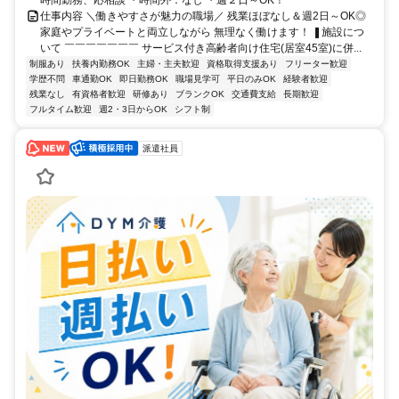
時間勤務、応相談 ・時間外：なし ・週２日～OK！
仕事内容 ＼働きやすさが魅力の職場／ 残業ほぼなし＆週2日～OK◎
家庭やプライベートと両立しながら 無理なく働けます！ ❚施設につ
いて ￣￣￣￣￣￣￣ サービス付き高齢者向け住宅(居室45室)に併...
制服あり
扶養内勤務OK
主婦・主夫歓迎
資格取得支援あり
フリーター歓迎
学歴不問
車通勤OK
即日勤務OK
職場見学可
平日のみOK
経験者歓迎
残業なし
有資格者歓迎
研修あり
ブランクOK
交通費支給
長期歓迎
フルタイム歓迎
週2・3日からOK
シフト制
派遣社員