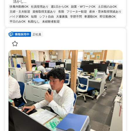
活かし...
扶養内勤務OK
社員登用あり
週1日からOK
副業・WワークOK
土日祝のみOK
主婦・主夫歓迎
資格取得支援あり
長期
フリーター歓迎
産休・育休取得実績あり
バイク通勤OK
短期
シフト自由
大量募集
学歴不問
車通勤OK
即日勤務OK
平日のみOK
転勤なし
未経験者歓迎
正社員