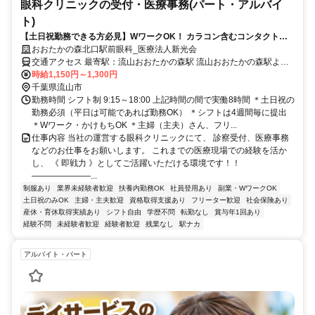
眼科クリニックの受付・医療事務(パート・アルバイ
ト)
【土日祝勤務できる方必見】WワークOK！ カラコン含むコンタクト＆
メガネ6～7割引の社割◎ フリーター活躍中のイチオシバイト◎経験者優
おおたかの森北口駅前眼科_医療法人新光会
遇
交通アクセス 最寄駅：流山おおたかの森駅 流山おおたかの森駅より
徒歩1分 ＜未経験歓迎・週2日からOK＞ ＜主婦さん・フリーターさん
時給1,150円～1,300円
活躍中＞ ＜メガネ・コンタクトの社割あり（ご家族含む）＞ 【勤務
千葉県流山市
勤務時間 シフト制 9:15～18:00 上記時間の間で実働8時間 ＊土日祝の
地】 千葉県流山市 おおたかの森北口駅前眼科 敷地内全面禁煙
勤務必須（平日は可能であれば勤務OK） ＊シフトは4週間毎に提出
＊Wワーク・かけもちOK ＊主婦（主夫）さん、フリ...
仕事内容 当社の運営する眼科クリニックにて、 診察受付、医療事務
などのお仕事をお願いします。 これまでの医療現場での経験を活か
し、 《 即戦力 》としてご活躍いただける環境です！！
―――――――...
制服あり
業界未経験者歓迎
扶養内勤務OK
社員登用あり
副業・WワークOK
土日祝のみOK
主婦・主夫歓迎
資格取得支援あり
フリーター歓迎
社会保険あり
産休・育休取得実績あり
シフト自由
学歴不問
転勤なし
賞与年1回あり
経験不問
未経験者歓迎
経験者歓迎
残業なし
駅ナカ
アルバイト・パート