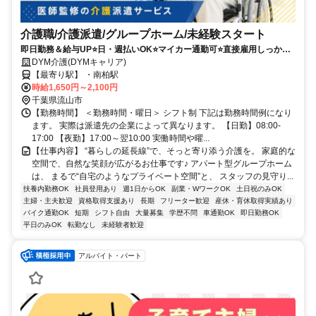
介護職/介護派遣/グループホーム/未経験スタート
即日勤務＆給与UP⭐️日・週払いOK⭐️マイカー通勤可⭐️直接雇用しっかり
サポート＆シフト相談OK✨
DYM介護(DYMキャリア)
【最寄り駅】 ・南柏駅
時給1,650円～2,100円
千葉県流山市
【勤務時間】 ＜勤務時間・曜日＞ シフト制 下記は勤務時間例になり
ます。 実際は派遣先の企業によって異なります。 【日勤】08:00-
17:00 【夜勤】17:00～翌10:00 実働時間や曜...
【仕事内容】 “暮らしの延長線”で、そっと寄り添う介護を。 家庭的な
空間で、自然な笑顔が広がるお仕事です♪ アパート型グループホーム
は、 まるで“自宅のようなプライベート空間”と、 スタッフの見守り...
扶養内勤務OK
社員登用あり
週1日からOK
副業・WワークOK
土日祝のみOK
主婦・主夫歓迎
資格取得支援あり
長期
フリーター歓迎
産休・育休取得実績あり
バイク通勤OK
短期
シフト自由
大量募集
学歴不問
車通勤OK
即日勤務OK
平日のみOK
転勤なし
未経験者歓迎
アルバイト・パート