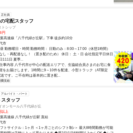
正社員
品の宅配スタッフ
ストシップ
46円
東葉高速線「八千代緑が丘駅」下車 徒歩約10分
代市
昼 勤務曜日・時間 勤務時間： 日勤のみ：8:00～17:00（休憩1時間）
なし・再配達なし！ （置き配のため） 休日： 土・日 会社指定平日休日
11日 夏季...
● 仕事内容 八千代市が中心の配送エリアで、生協組合員さまのお宅に食
貨をお届けします。1時間に9～10件を配達、小型トラック（AT限定
配送です。ご不在時は基本的に置き配...
通費支給
アルバイト・パート
トスタッフ
 イオンモール八千代緑が丘
0円以上
東葉高速線 八千代緑が丘駅 直結
代市
シフトサイクル：1ヶ月 ＜1ヶ月ごとのシフト制♪＞ 最大8時間勤務が可能