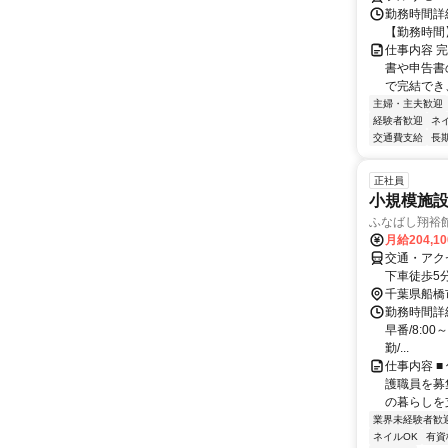
勤務時間詳細
【勤務時間】8
仕事内容 
書や申告書
で完結でき
主婦・主夫歓迎
経験者歓迎
ネ
交通費支給
長
正社員
小規模施設
ふなばし翔裕
月給204,1
交通・アク
下車徒歩5
下車徒歩5
千葉県船橋
勤務時間詳
早番/8:00～
勤/...
仕事内容 
護職員を募
の暮らしを
業界未経験者歓
ネイルOK
有資