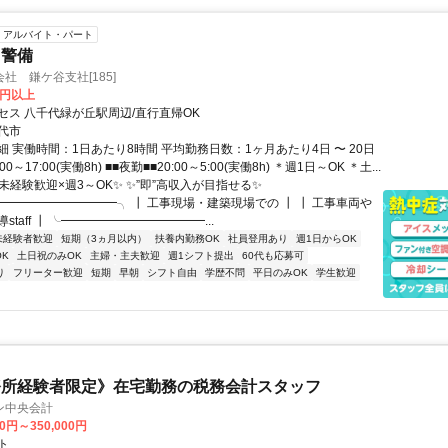
アルバイト・パート
・警備
社 鎌ケ谷支社[185]
0円以上
セス 八千代緑が丘駅周辺/直行直帰OK
代市
 実働時間：1日あたり8時間 平均勤務日数：1ヶ月あたり4日 〜 20日
00～17:00(実働8h) ■■夜勤■■20:00～5:00(実働8h) ＊週1日～OK ＊土...
未経験歓迎×週3～OK✨ ✨”即”高収入が目指せる✨
━━━━━━━━━━╮ ┃ 工事現場・建築現場での ┃ ┃ 工事車両や
staff ┃ ╰━━━━━━━━━━━━...
未経験者歓迎
短期（3ヵ月以内）
扶養内勤務OK
社員登用あり
週1日からOK
K
土日祝のみOK
主婦・主夫歓迎
週1シフト提出
60代も応募可
り
フリーター歓迎
短期
早朝
シフト自由
学歴不問
平日のみOK
学生歓迎
務所経験者限定》在宅勤務の税務会計スタッフ
ン中央会計
00円～350,000円
ト