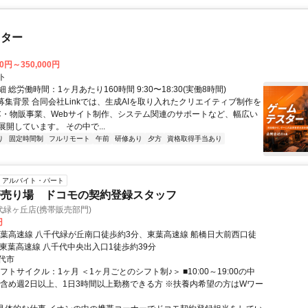
スター
00円～350,000円
ト
 総労働時間：1ヶ月あたり160時間 9:30〜18:30(実働8時間)
●募集背景 合同会社Linkでは、生成AIを取り入れたクリエイティブ制作を
C・物販事業、Webサイト制作、システム関連のサポートなど、幅広い
開しています。 その中で...
り
固定時間制
フルリモート
午前
研修あり
夕方
資格取得手当あり
アルバイト・パート
帯売り場 ドコモの契約登録スタッフ
緑ヶ丘店(携帯販売部門)
円
東葉高速線 八千代緑が丘南口徒歩約3分、東葉高速線 船橋日大前西口徒
、東葉高速線 八千代中央出入口1徒歩約39分
代市
フトサイクル：1ヶ月 ＜1ヶ月ごとのシフト制♪＞ ■10:00～19:00の中
祝含め週2日以上、1日3時間以上勤務できる方 ※扶養内希望の方はWワー