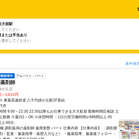
日大前駅
してください
援または手当あり
を選択してください
条件保
アルバイト・パート
の薬剤師
緑が丘店
円～3,631円
ス 東葉高速鉄道 八千代緑が丘駅2F直結
代市
間 9:00～22:30 22:30以降もお仕事できる方大歓迎 勤務時間応相談 土
勤務 ※週3日～OK ※休憩時間 ・1日の実労働時間が6時間以上:45
:60分...
種 調剤薬局の薬剤師 雇用形態 パート 仕事内容 【仕事内容】 ・調剤業
剤・監査・服薬指導・薬歴入力など） ・服薬指導、服薬後フォロー ・