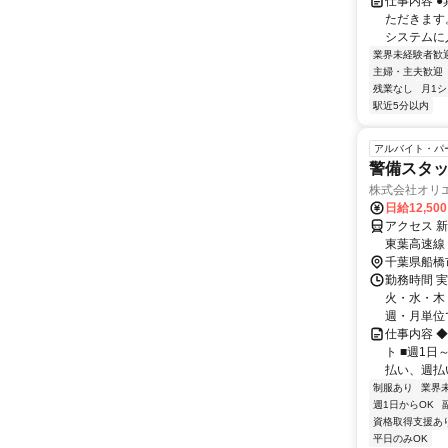
仕事内容 
ただきます
システムに
業界未経験者歓
主婦・主夫歓迎
残業なし
月1
駅近5分以内
アルバイト・パ
警備スタッ
株式会社オリエ
日給12,50
アクセス 
東葉高速線
葉市中央区
千葉県船橋
勤務時間 
火・水・木・
週・月単位で
仕事内容 
ト ■週1日
払い、週払い
制服あり
業界
週1日からOK
資格取得支援あ
平日のみOK