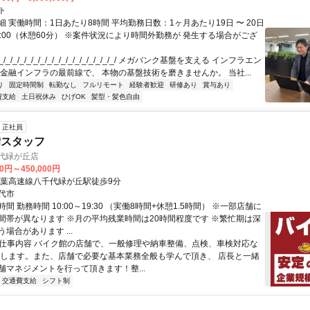
ト
 実働時間：1日あたり8時間 平均勤務日数：1ヶ月あたり19日 〜 20日
18:00（休憩60分） ※案件状況により時間外勤務が 発生する場合がござ
/_/_/_/_/_/_/_/_/_/_/_/_/_/_/_/_/ メガバンク基盤を支える インフラエン
 金融インフラの最前線で、 本物の基盤技術を磨きませんか。 当社...
り
固定時間制
転勤なし
フルリモート
経験者歓迎
研修あり
賞与あり
費支給
土日祝休み
ひげOK
髪型・髪色自由
正社員
備スタッフ
代緑が丘店
00円～450,000円
東葉高速線八千代緑が丘駅徒歩9分
代市
間 勤務時間 10:00～19:30 （実働8時間+休憩1.5時間） ※一部店舗に
間帯が異なります ※月の平均残業時間は20時間程度です ※繁忙期は深
場合があります ...
● 仕事内容 バイク館の店舗で、一般修理や納車整備、点検、車検対応な
せします。また、店舗で必要な基本業務全般も学んで頂き、 店長と一緒
舗マネジメントを行って頂きます！整...
交通費支給
シフト制