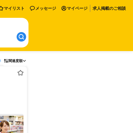
マイリスト
メッセージ
マイページ
求人掲載のご相談
存
関連度順