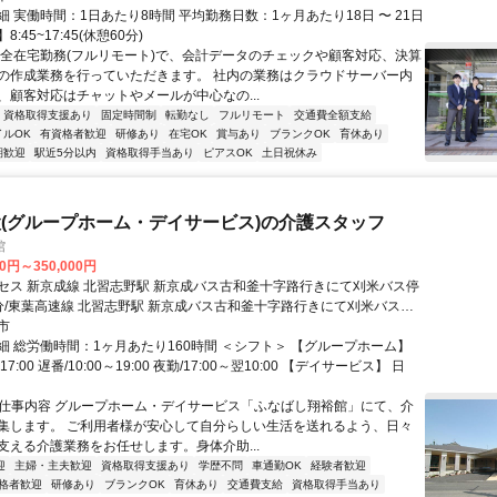
 実働時間：1日あたり8時間 平均勤務日数：1ヶ月あたり18日 〜 21日
:45~17:45(休憩60分)
完全在宅勤務(フルリモート)で、会計データのチェックや顧客対応、決算
の作成業務を行っていただきます。 社内の業務はクラウドサーバー内
、顧客対応はチャットやメールが中心なの...
資格取得支援あり
固定時間制
転勤なし
フルリモート
交通費全額支給
イルOK
有資格者歓迎
研修あり
在宅OK
賞与あり
ブランクOK
育休あり
期歓迎
駅近5分以内
資格取得手当あり
ピアスOK
土日祝休み
(グループホーム・デイサービス)の介護スタッフ
館
00円～350,000円
セス 新京成線 北習志野駅 新京成バス古和釜十字路行きにて刈米バス停
分/東葉高速線 北習志野駅 新京成バス古和釜十字路行きにて刈米バス停
分/東葉高速鉄道「船橋日大前」徒歩約16分
市
細 総労働時間：1ヶ月あたり160時間 ＜シフト＞ 【グループホーム】
17:00 遅番/10:00～19:00 夜勤/17:00～翌10:00 【デイサービス】 日
■ 仕事内容 グループホーム・デイサービス「ふなばし翔裕館」にて、介
集します。 ご利用者様が安心して自分らしい生活を送れるよう、日々
支える介護業務をお任せします。身体介助...
迎
主婦・主夫歓迎
資格取得支援あり
学歴不問
車通勤OK
経験者歓迎
格者歓迎
研修あり
ブランクOK
育休あり
交通費支給
資格取得手当あり