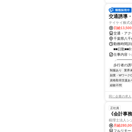
交通誘導
テイケイ株式会
日給13,50
交通・アク
千葉県八千
勤務時間詳細
■■日勤■■8:
仕事内容 ✨
╭━━━━
歩行者の誘導
制服あり
業界
副業・WワークO
資格取得支援あ
経験不問
同じ企業の求人
正社員
《会計事
税理士法人シ
月給280,0
フルリモー