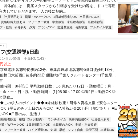
●具体的な仕事 イオンの中の携帯コーナーでドコモ契約登録担当をしてい
。 具体的には… 提案スタッフから引継ぎを受けた内容を、ドコモ専用
入力していただきます。 入力後に契約...
迎
社員登用あり
副業・WワークOK
1日4時間以内OK
土日祝のみOK
資格取得支援あり
フリーター歓迎
学生歓迎
未経験者歓迎
経験者歓迎
シフト提出
研修あり
夕方
ブランクOK
交通費支給
長期歓迎
フルタイム歓迎
ート
フ(交通誘導)/日勤
ンタル警備 千葉RC(143)
0円以上
新京成電鉄 習志野徒歩約12分、東葉高速線 北習志野5番口徒歩約13分、
 船橋日大前西口徒歩約22分 (面接地/千葉リクルートセンター)千葉県千
新町１７－１６ 新町芳野ビル５Ｆ
市
実働時間：8時間/日 平均勤務日数：1ヶ月あたり12日 ・勤務曜日：月・
金・土・日・祝 ・勤務時間： [1] 08:00～17:00 ◎週1日～勤務OK ◎
勤務...
◆◆この求人のポイント◆◆ ■未経験歓迎！研修＆資格支援で安心スター
～OK（平日のみ／土日のみもOK） ■入社祝い金20万円（規定あり） ■日
OK ■日勤のみ、生活リ...
未経験者歓迎
短期（3ヵ月以内）
ランチタイム
扶養内勤務OK
社員登用あり
副業・WワークOK
1日4時間以内OK
土日祝のみOK
主婦・主夫歓迎
り
フリーター歓迎
バイク通勤OK
短期
早朝
シフト自由
学歴不問
車通勤OK