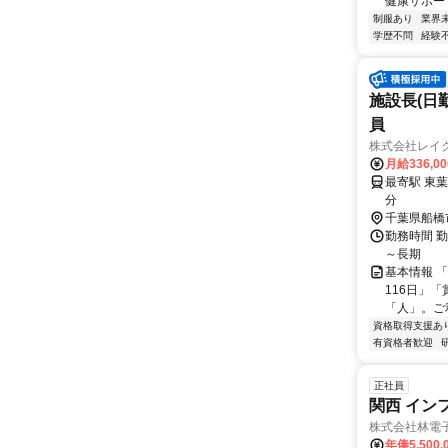
健康サポート
制服あり
業界
学歴不問
経験
施設長(日
員
株式会社レイ
月給336,0
最寄駅 東葉高速鉄道 
分
千葉県船橋
勤務時間 勤
～長期
基本情報 
116日」
「人」。ご
資格取得支援あ
有資格者歓迎
正社員
関西 イン
株式会社林電
年俸5,500,