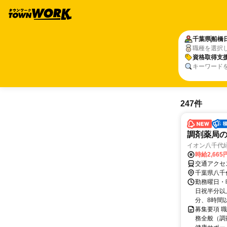
千葉県
船橋
職種を選択
資格取得支
キーワード
247件
調剤薬局
イオン八千代
時給2,665
交通アクセ
千葉県八千
勤務曜日・時
日祝半分以上
分、8時間以上
募集要項 職
務全般（調