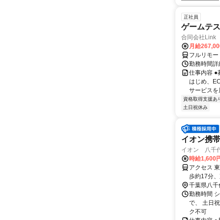
正社員
ゲームテ
合同会社Link
月給267,0
フルリモー
勤務時間詳細
仕事内容 
はじめ、E
サービスを展
資格取得支援あ
土日祝休み
イオン携
イオン 八千代
時給1,600
アクセス 
歩約17分
千葉県八千
勤務時間 シ
で、 土日
ク不可