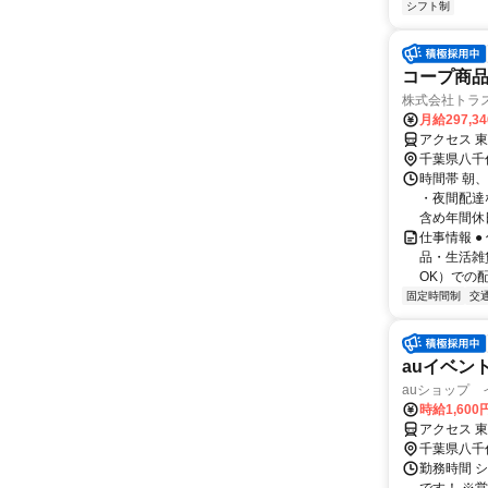
シフト制
コープ商
株式会社トラ
月給297,3
アクセス 
千葉県八千
時間帯 朝、
・夜間配達
含め年間休日1
仕事情報 
品・生活雑
OK）での
固定時間制
交
auイベン
auショップ
時給1,60
アクセス 
千葉県八千
勤務時間 