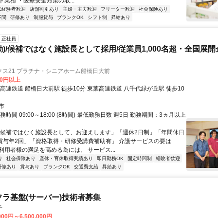
業務 ・医療安全対策の取...
未経験者歓迎
店舗割引あり
主婦・主夫歓迎
フリーター歓迎
社会保険あり
不問
研修あり
制服貸与
ブランクOK
シフト制
昇給あり
正社員
勤)/候補ではなく施設長として採用/従業員1,000名超・全国展
クス21 プラチナ・シニアホーム船橋日大前
00円以上
船橋日大前駅 徒歩10分 東葉高速鉄道 八千代緑が丘駅 徒歩10
市
務時間 09:00～18:00 (8時間) 最低勤務日数 週5日 勤務期間：3ヵ月以上
「候補ではなく施設長として、お迎えします」「週休2日制」「年間休日
「賞与年2回」「資格取得・研修受講費補助有」 介護サービスの要は
利用者様の満足を高める為には、 サービス...
り
社会保険あり
産休・育休取得実績あり
即日勤務OK
固定時間制
経験者歓迎
研修あり
賞与あり
ブランクOK
交通費支給
昇給あり
フラ基盤(サーバー)技術者募集
子
000円～6,500,000円