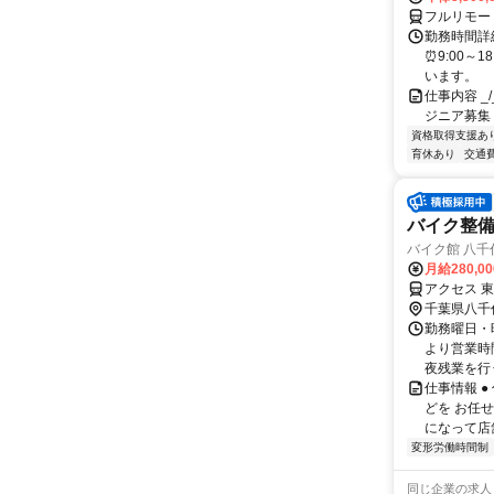
フルリモー
勤務時間詳細
⏰9:00～
います。
仕事内容 _/_
ジニア募集
資格取得支援あ
育休あり
交通
バイク整
バイク館 八千
月給280,0
アクセス 
千葉県八千
勤務曜日・時
より営業時
夜残業を行う
仕事情報 
どを お任
になって店
変形労働時間制
同じ企業の求人