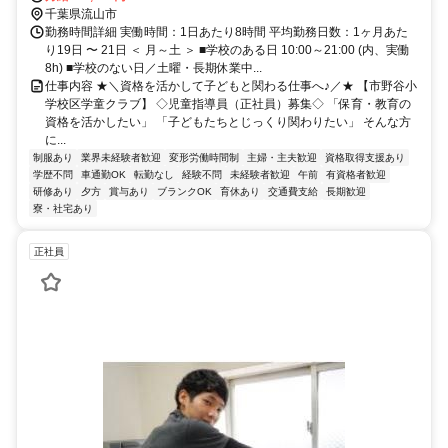
千葉県流山市
勤務時間詳細 実働時間：1日あたり8時間 平均勤務日数：1ヶ月あた
り19日 〜 21日 ＜ 月～土 ＞ ■学校のある日 10:00～21:00 (内、実働
8h) ■学校のない日／土曜・長期休業中...
仕事内容 ★＼資格を活かして子どもと関わる仕事へ♪／★ 【市野谷小
学校区学童クラブ】 ◇児童指導員（正社員）募集◇ 「保育・教育の
資格を活かしたい」 「子どもたちとじっくり関わりたい」 そんな方
に...
制服あり
業界未経験者歓迎
変形労働時間制
主婦・主夫歓迎
資格取得支援あり
学歴不問
車通勤OK
転勤なし
経験不問
未経験者歓迎
午前
有資格者歓迎
研修あり
夕方
賞与あり
ブランクOK
育休あり
交通費支給
長期歓迎
寮・社宅あり
正社員