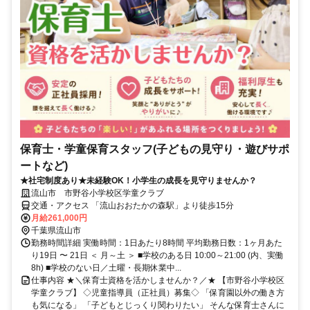
保育士・学童保育スタッフ(子どもの見守り・遊びサポ
ートなど)
★社宅制度あり★未経験OK！小学生の成長を見守りませんか？
流山市 市野谷小学校区学童クラブ
交通・アクセス 「流山おおたかの森駅」より徒歩15分
月給261,000円
千葉県流山市
勤務時間詳細 実働時間：1日あたり8時間 平均勤務日数：1ヶ月あた
り19日 〜 21日 ＜ 月～土 ＞ ■学校のある日 10:00～21:00 (内、実働
8h) ■学校のない日／土曜・長期休業中...
仕事内容 ★＼保育士資格を活かしませんか？／★ 【市野谷小学校区
学童クラブ】 ◇児童指導員（正社員）募集◇ 「保育園以外の働き方
も気になる」 「子どもとじっくり関わりたい」 そんな保育士さんに