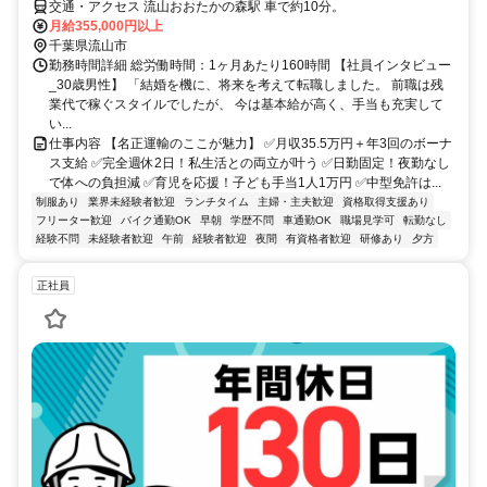
交通・アクセス 流山おおたかの森駅 車で約10分。
月給355,000円以上
千葉県流山市
勤務時間詳細 総労働時間：1ヶ月あたり160時間 【社員インタビュー
_30歳男性】 「結婚を機に、将来を考えて転職しました。 前職は残
業代で稼ぐスタイルでしたが、 今は基本給が高く、手当も充実して
い...
仕事内容 【名正運輸のここが魅力】 ✅月収35.5万円＋年3回のボーナ
ス支給 ✅完全週休2日！私生活との両立が叶う ✅日勤固定！夜勤なし
で体への負担減 ✅育児を応援！子ども手当1人1万円 ✅中型免許は...
制服あり
業界未経験者歓迎
ランチタイム
主婦・主夫歓迎
資格取得支援あり
フリーター歓迎
バイク通勤OK
早朝
学歴不問
車通勤OK
職場見学可
転勤なし
経験不問
未経験者歓迎
午前
経験者歓迎
夜間
有資格者歓迎
研修あり
夕方
正社員