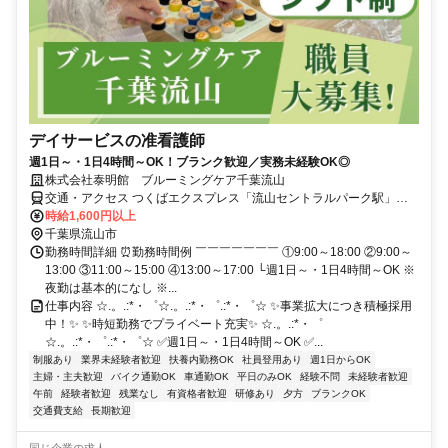
デイサービスの准看護師
週1日～・1日4時間～OK！ブランク歓迎／実務未経験OK◎
株式会社泰明館 ブルーミングケア千葉流山
交通・アクセス つくばエクスプレス「流山セントラルパーク駅」か
ら徒歩10分 ★車・バイク通勤OK
時給1,600円以上
千葉県流山市
勤務時間詳細 ⏰勤務時間例 ￣￣￣￣￣￣￣ ①9:00～18:00 ②9:00～
13:00 ③11:00～15:00 ④13:00～17:00 └週1日～・1日4時間～OK ※
夜勤は基本的になし ※...
仕事内容 ☆.。.:*・゜☆.。.:*・゜.:*・゜☆ ✨事業拡大につき積極採用
中！✨ ✨時短勤務でプライベート充実✨ ☆.。.:*・゜
☆.。.:*・゜.:*・゜☆ ✅週1日～・1日4時間～OK ✅...
制服あり
業界未経験者歓迎
扶養内勤務OK
社員登用あり
週1日からOK
主婦・主夫歓迎
バイク通勤OK
車通勤OK
平日のみOK
経験不問
未経験者歓迎
午前
経験者歓迎
残業なし
有資格者歓迎
研修あり
夕方
ブランクOK
交通費支給
長期歓迎
同じ企業の求人