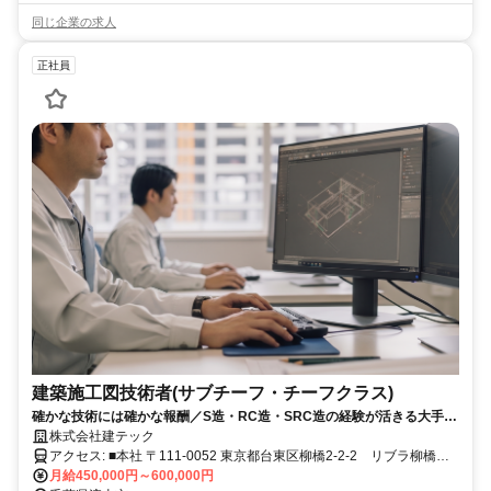
同じ企業の求人
正社員
建築施工図技術者(サブチーフ・チーフクラス)
確かな技術には確かな報酬／S造・RC造・SRC造の経験が活きる大手現
場での建築施工図業務
株式会社建テック
アクセス: ■本社 〒111-0052 東京都台東区柳橋2-2-2 リブラ柳橋
Ⅱ 2FB 総武本線JR浅草橋駅東口より徒歩5分 都営浅草線浅草橋駅
月給450,000円～600,000円