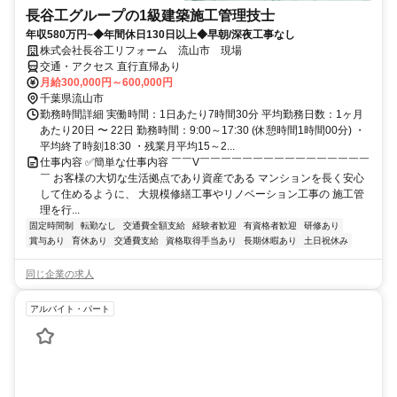
長谷工グループの1級建築施工管理技士
年収580万円~◆年間休日130日以上◆早朝/深夜工事なし
株式会社長谷工リフォーム 流山市 現場
交通・アクセス 直行直帰あり
月給300,000円～600,000円
千葉県流山市
勤務時間詳細 実働時間：1日あたり7時間30分 平均勤務日数：1ヶ月
あたり20日 〜 22日 勤務時間：9:00～17:30 (休憩時間1時間00分) ・
平均終了時刻18:30 ・残業月平均15～2...
仕事内容 ✅簡単な仕事内容 ￣￣V￣￣￣￣￣￣￣￣￣￣￣￣￣￣￣￣
￣ お客様の大切な生活拠点であり資産である マンションを長く安心
して住めるように、 大規模修繕工事やリノベーション工事の 施工管
理を行...
固定時間制
転勤なし
交通費全額支給
経験者歓迎
有資格者歓迎
研修あり
賞与あり
育休あり
交通費支給
資格取得手当あり
長期休暇あり
土日祝休み
同じ企業の求人
アルバイト・パート