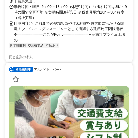
A6番出口より徒歩3分
千葉県流山市
勤務時間・曜日: 9：00～18：00（休憩1時間） ※出社時間は8時～9
時の間で変更可能 ※実働時間8時間/日 ※残業月平均20h～30h程度
（当社実績）
仕事内容: ＼ これまでの現場知識や作図経験を最大限に活かせる環
境！ ／ プレイングマネージャーとして活躍する建築施工図技術者
✼┈┈┈┈┈┈┈ここがPoint┈┈┈┈┈┈┈✼ ✅東証プライム上場
の...
固定時間制
交通費支給
昇給あり
同じ企業の求人
アルバイト・パート