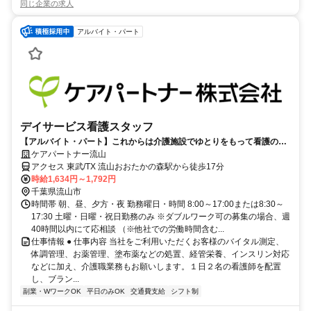
同じ企業の求人
アルバイト・パート
デイサービス看護スタッフ
【アルバイト・パート】これからは介護施設でゆとりをもって看護のお
仕事しませんか？
ケアパートナー流山
アクセス 東武/TX 流山おおたかの森駅から徒歩17分
時給1,634円～1,792円
千葉県流山市
時間帯 朝、昼、夕方・夜 勤務曜日・時間 8:00～17:00または8:30～
17:30 土曜・日曜・祝日勤務のみ ※ダブルワーク可の募集の場合、週
40時間以内にて応相談 （※他社での労働時間含む...
仕事情報 ● 仕事内容 当社をご利用いただくお客様のバイタル測定、
体調管理、お薬管理、塗布薬などの処置、経管栄養、インスリン対応
などに加え、介護職業務もお願いします。１日２名の看護師を配置
し、ブラン...
副業・WワークOK
平日のみOK
交通費支給
シフト制