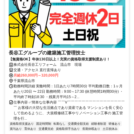
長谷工グループの建築施工管理技士
【無資格OK】年休130日以上！充実の資格取得支援制度あり！
株式会社長谷工リフォーム 流山市 現場
交通・アクセス 直行直帰あり
月給260,000円～320,000円
千葉県流山市
勤務時間詳細 実働時間：1日あたり7時間30分 平均勤務日数：1ヶ月
あたり20日 〜 22日 勤務時間：9:00～17:30 (休憩時間1時間00分) ・
平均終了時刻18:30 ・残業月平均15～2...
仕事内容 ✅簡単な仕事内容 ￣￣V￣￣￣￣￣￣￣￣￣￣￣￣￣￣￣￣
￣ お客様の大切な生活拠点であり資産である マンションを長く安心
して住めるように、 大規模修繕工事やリノベーション工事の 施工管
理を行...
資格取得支援あり
固定時間制
転勤なし
交通費全額支給
経験者歓迎
研修あり
賞与あり
育休あり
交通費支給
資格取得手当あり
長期休暇あり
土日祝休み