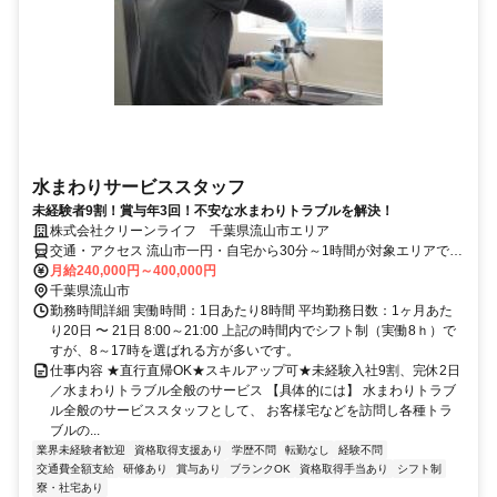
水まわりサービススタッフ
未経験者9割！賞与年3回！不安な水まわりトラブルを解決！
株式会社クリーンライフ 千葉県流山市エリア
交通・アクセス 流山市一円・自宅から30分～1時間が対象エリアです
（直行直帰）。
月給240,000円～400,000円
千葉県流山市
勤務時間詳細 実働時間：1日あたり8時間 平均勤務日数：1ヶ月あた
り20日 〜 21日 8:00～21:00 上記の時間内でシフト制（実働8ｈ）で
すが、8～17時を選ばれる方が多いです。
仕事内容 ★直行直帰OK★スキルアップ可★未経験入社9割、完休2日
／水まわりトラブル全般のサービス 【具体的には】 水まわりトラブ
ル全般のサービススタッフとして、 お客様宅などを訪問し各種トラ
ブルの...
業界未経験者歓迎
資格取得支援あり
学歴不問
転勤なし
経験不問
交通費全額支給
研修あり
賞与あり
ブランクOK
資格取得手当あり
シフト制
寮・社宅あり