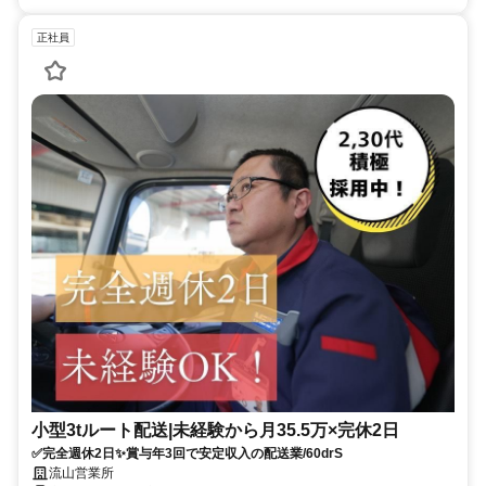
正社員
小型3tルート配送|未経験から月35.5万×完休2日
✅完全週休2日✨賞与年3回で安定収入の配送業/60drS
流山営業所