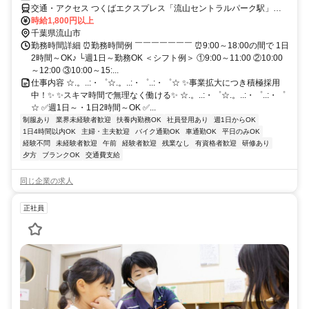
交通・アクセス つくばエクスプレス「流山セントラルパーク駅」か
ら徒歩10分 ★車・バイク通勤OK
時給1,800円以上
千葉県流山市
勤務時間詳細 ⏰勤務時間例 ￣￣￣￣￣￣￣ ⏰9:00～18:00の間で 1日
2時間～OK♪ └週1日～勤務OK ＜シフト例＞ ①9:00～11:00 ②10:00
～12:00 ③10:00～15:...
仕事内容 ☆.。..:・゜☆.。..:・゜..:・゜☆ ✨事業拡大につき積極採用
中！✨ ✨スキマ時間で無理なく働ける✨ ☆.。..:・゜☆.。..:・゜..:・゜
☆ ✅週1日～・1日2時間～OK ✅...
制服あり
業界未経験者歓迎
扶養内勤務OK
社員登用あり
週1日からOK
1日4時間以内OK
主婦・主夫歓迎
バイク通勤OK
車通勤OK
平日のみOK
経験不問
未経験者歓迎
午前
経験者歓迎
残業なし
有資格者歓迎
研修あり
夕方
ブランクOK
交通費支給
同じ企業の求人
正社員