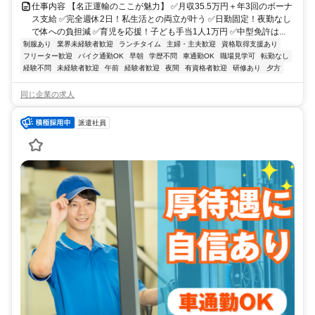
仕事内容 【名正運輸のここが魅力】 ✅月収35.5万円＋年3回のボーナ
ス支給 ✅完全週休2日！私生活との両立が叶う ✅日勤固定！夜勤なし
で体への負担減 ✅育児を応援！子ども手当1人1万円 ✅中型免許は...
制服あり
業界未経験者歓迎
ランチタイム
主婦・主夫歓迎
資格取得支援あり
フリーター歓迎
バイク通勤OK
早朝
学歴不問
車通勤OK
職場見学可
転勤なし
経験不問
未経験者歓迎
午前
経験者歓迎
夜間
有資格者歓迎
研修あり
夕方
同じ企業の求人
派遣社員