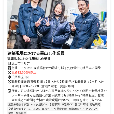
建築現場における墨出し作業員
建築現場における墨出し作業員
流山市エリア
交通・アクセス ★現場付近の最寄り駅または道中で社用車に同乗す
る形となります。
日給12,000円以上
千葉県流山市
勤務時間詳細 実働時間：1日あたり7時間 平均勤務日数：1ヶ月あた
り20日 8:00～17:00（休憩2時間） 実働7時間
仕事内容 ✅️未経験から確かな専門知識を身につけて成長 ✅️測量機器や
レーザーを使った繊細な作業 ✅️残業は月3時間から4時間程度、趣味
や家族との時間も大切に 建設現場において、建物を建てる際の*基...
業界未経験者歓迎
バイク通勤OK
学歴不問
車通勤OK
固定時間制
経験不問
交通費全額支給
ネイルOK
賞与あり
交通費支給
長期休暇あり
ピアスOK
髪型・髪色自由