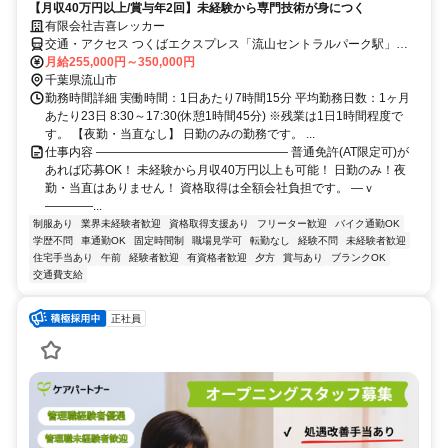
【月収40万円以上/賞与年2回】未経験から専門技術が身につく
有限会社吉喜レッカー
交通・アクセス つくばエクスプレス「流山セントラルパーク駅」徒
歩14分 ＊八木南小学校向かい ＊車通勤OK
月給255,000円～350,000円
千葉県流山市
勤務時間詳細 実働時間：1日あたり7時間15分 平均勤務日数：1ヶ月
あたり23日 8:30～17:30(休憩1時間45分) ※残業は1日1時間程度で
す。 【夜勤・当直なし】 日勤のみの勤務です。 ...
仕事内容 ―――――――――――――――― 普通免許(AT限定可)が
あれば応募OK！ 未経験から月収40万円以上も可能！ 日勤のみ！夜
勤・当直はありません！ 資格取得は全額会社負担です。 ―ｖ
――――...
制服あり
業界未経験者歓迎
資格取得支援あり
フリーター歓迎
バイク通勤OK
学歴不問
車通勤OK
固定時間制
職場見学可
転勤なし
経験不問
未経験者歓迎
住宅手当あり
午前
経験者歓迎
有資格者歓迎
夕方
賞与あり
ブランクOK
交通費支給
正社員