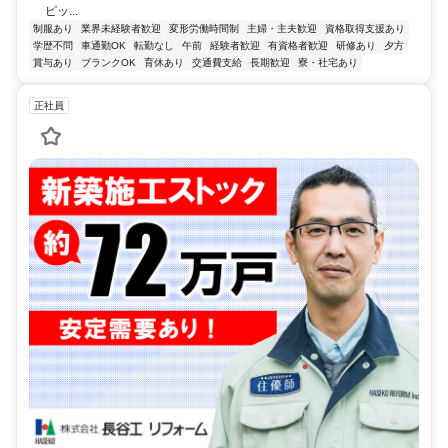
ピッ...
制服あり
業界未経験者歓迎
変形労働時間制
主婦・主夫歓迎
資格取得支援あり
学歴不問
車通勤OK
転勤なし
午前
経験者歓迎
有資格者歓迎
研修あり
夕方
賞与あり
ブランクOK
育休あり
交通費支給
長期歓迎
寮・社宅あり
正社員