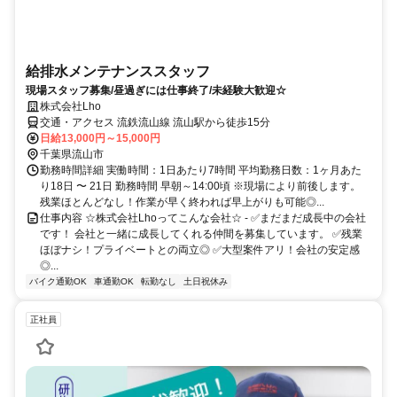
給排水メンテナンススタッフ
現場スタッフ募集/昼過ぎには仕事終了/未経験大歓迎☆
株式会社Lho
交通・アクセス 流鉄流山線 流山駅から徒歩15分
日給13,000円～15,000円
千葉県流山市
勤務時間詳細 実働時間：1日あたり7時間 平均勤務日数：1ヶ月あた
り18日 〜 21日 勤務時間 早朝～14:00頃 ※現場により前後します。
残業ほとんどなし！作業が早く終われば早上がりも可能◎...
仕事内容 ☆株式会社Lhoってこんな会社☆ - ✅まだまだ成長中の会社
です！ 会社と一緒に成長してくれる仲間を募集しています。 ✅残業
ほぼナシ！プライベートとの両立◎ ✅大型案件アリ！会社の安定感
◎...
バイク通勤OK
車通勤OK
転勤なし
土日祝休み
正社員