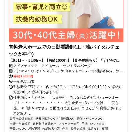
有料老人ホームでの日勤看護師(正・准/バイタルチェ
ックが中心)
【週3日～・1日6h～】【時給1600円】【食事補助あり】「子どもの予
定と合わせたい」「ブランクがあるからまずは短時間から慣れたい」な
アイメディケア アイホーム セントラルパーク
ど、シフトの相談はいつでも大歓迎♪Wワークも歓迎します!ライフスタ
アクセス つくばエクスプレス 流山セントラルパーク徒歩約4分、流鉄
イルに合わせて活躍したい方にピッタリ◎施設内の利用者さまが対象な
流山線 流山徒歩約20分、流鉄流山線 平和台（千葉県）徒歩約24分
時給1,600円
ので「急な来院が多くて毎日せわしない」という悩みとは無縁！ゼンシ
千葉県流山市
ョーグループの安定した基盤のもと、ゆとりある環境で資格を活かしま
勤務時間 下記シフト内で 週3日～・1日6h～OK 9:00-18:00 ＼ 柔軟に
せんか？
相談OK! ／ ◎平日のみもOK
仕事内容 ■「すき家」「はま寿司」でおなじみのゼンショーグルー
プ！ ＊＊＊＊＊＊＊＊＊＊＊＊ 大手企業のグループ会社！ 「安心
感」や「働きやすさ」に 囲まれてお仕事しませんか？ 資格があれば
未経験の...
業界未経験者歓迎
扶養内勤務OK
社員登用あり
副業・WワークOK
主婦・主夫歓迎
資格取得支援あり
フリーター歓迎
早朝
シフト自由
平日のみOK
経験不問
未経験者歓迎
午前
経験者歓迎
残業なし
夜間