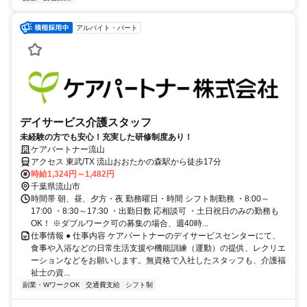
アルバイト・パート
デイサービス介護スタッフ
未経験の方でも安心！充実した研修制度あり！
ケアパートナー流山
アクセス 東武/TX 流山おおたかの森駅から徒歩17分
時給1,324円～1,482円
千葉県流山市
時間帯 朝、昼、夕方・夜 勤務曜日・時間 シフト制勤務 ・8:00～
17:00 ・8:30～17:30 ・出勤日数 応相談可 ・土日祝日のみの勤務も
OK！ ※ダブルワーク可の募集の場合、週40時...
仕事情報 ● 仕事内容 ケアパートナーのデイサービスセンターにて、
食事や入浴などの日常生活支援や機能訓練（運動）の提供、レクリエ
ーションなどをお願いします。無資格で入社したスタッフも、介護福
祉士の資...
副業・WワークOK
交通費支給
シフト制