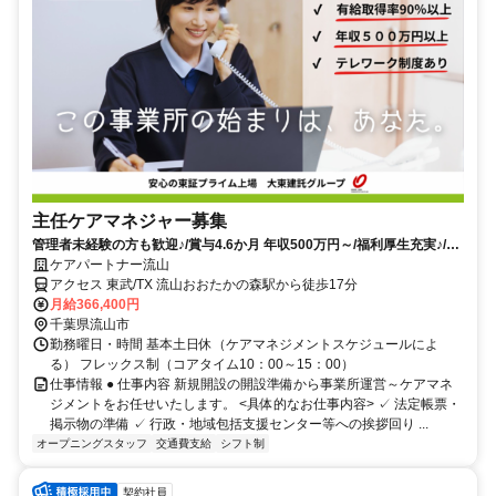
主任ケアマネジャー募集
管理者未経験の方も歓迎♪/賞与4.6か月 年収500万円～/福利厚生充実♪/マ
イカー通勤可
ケアパートナー流山
アクセス 東武/TX 流山おおたかの森駅から徒歩17分
月給366,400円
千葉県流山市
勤務曜日・時間 基本土日休（ケアマネジメントスケジュールによ
る） フレックス制（コアタイム10：00～15：00）
仕事情報 ● 仕事内容 新規開設の開設準備から事業所運営～ケアマネ
ジメントをお任せいたします。 <具体的なお仕事内容> ✓ 法定帳票・
掲示物の準備 ✓ 行政・地域包括支援センター等への挨拶回り ...
オープニングスタッフ
交通費支給
シフト制
契約社員