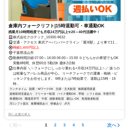
倉庫内フォークリフト|15時退勤可・車通勤OK
残業月10時間程度でも月収24万円以上✨20～40代活躍中！
株式会社クロテック_10300-9632
交通・アクセス 東武アーバンパークライン「運河駅」より車で11分
東武アーバンパークライン「江戸川台駅」より車で12分 東武アーバ
時給1,400円以上
ンパークライン「初石駅」より車で14分
千葉県流山市
勤務時間詳細 07:00～16:00 06:00～15:00 ※どちらかの希望でもOK
実働8時間、休憩60分 5勤2休 週休2日制
仕事内容 ＼✨フォークにしっかり乗れる×月収24万円以上✨／ 扱うの
は軽量なアパレル商品が中心。 リーチフォークでの運搬・格納・ピ
ッキングをお任せします。 6時または7時始業で、退勤は15時・16
時...
ランチタイム
副業・WワークOK
主婦・主夫歓迎
無期雇用派遣
資格取得支援あり
フリーター歓迎
バイク通勤OK
早朝
シフト自由
学歴不問
車通勤OK
職場見学可
午前
経験者歓迎
週払いOK
有資格者歓迎
月1シフト提出
食費補助あり
研修あり
夕方
同じ企業の求人
前へ
次へ
1
2
3
4
5