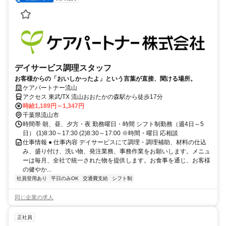
デイサービス調理スタッフ
お客様からの「おいしかったよ」という言葉が直接、聞ける場所。
ケアパートナー流山
アクセス 東武/TX 流山おおたかの森駅から徒歩17分
時給1,189円～1,347円
千葉県流山市
時間帯 朝、昼、夕方・夜 勤務曜日・時間 シフト制勤務（週4日～5
日） (1)8:30～17:30 (2)8:30～17:00 ※時間・曜日 応相談
仕事情報 ● 仕事内容 デイサービスにて調理・調理補助、材料の仕込
み、盛り付け、洗い物、発注業務、事務作業をお願いします。メニュ
ーは毎月、全社で統一された物を提供します。お食事を通じ、お客様
の健やか...
社員登用あり
平日のみOK
交通費支給
シフト制
同じ企業の求人
正社員