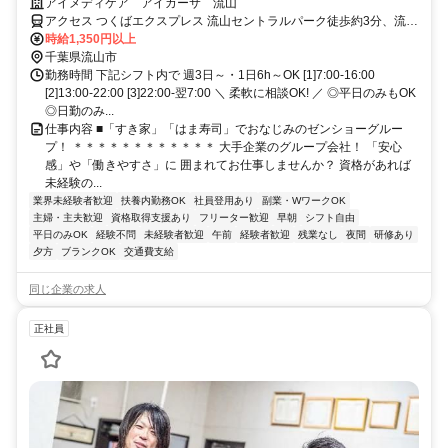
の予定と合わせたい」「ブランクがあるから少しずつ慣れたい」など、
アイメディケア アイカーサ 流山
シフトの相談は柔軟に相談OK♪Wワークも歓迎します!ライフスタイルに
アクセス つくばエクスプレス 流山セントラルパーク徒歩約3分、流鉄
合わせて活躍したい方にピッタリ◎ゼンショーグループのサービスのノ
流山線 流山徒歩約21分、流鉄流山線 平和台（千葉県）徒歩約23分
時給1,350円以上
ウハウを活かしたレクリエーションは、種類が豊富＆ユニークなのが自
千葉県流山市
慢♪利用者さまの笑顔や思い出づくりに貢献しやすい環境づくりをバック
勤務時間 下記シフト内で 週3日～・1日6h～OK [1]7:00-16:00
アップします。
[2]13:00-22:00 [3]22:00-翌7:00 ＼ 柔軟に相談OK! ／ ◎平日のみもOK
◎日勤のみ...
仕事内容 ■「すき家」「はま寿司」でおなじみのゼンショーグルー
プ！ ＊＊＊＊＊＊＊＊＊＊＊＊ 大手企業のグループ会社！ 「安心
感」や「働きやすさ」に 囲まれてお仕事しませんか？ 資格があれば
未経験の...
業界未経験者歓迎
扶養内勤務OK
社員登用あり
副業・WワークOK
主婦・主夫歓迎
資格取得支援あり
フリーター歓迎
早朝
シフト自由
平日のみOK
経験不問
未経験者歓迎
午前
経験者歓迎
残業なし
夜間
研修あり
夕方
ブランクOK
交通費支給
同じ企業の求人
正社員