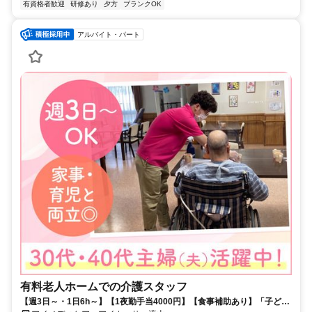
有資格者歓迎
研修あり
夕方
ブランクOK
アルバイト・パート
有料老人ホームでの介護スタッフ
【週3日～・1日6h～】【1夜勤手当4000円】【食事補助あり】「子ども