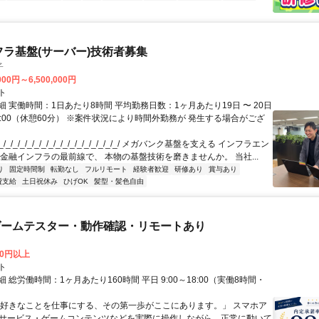
フラ基盤(サーバー)技術者募集
子
000円～6,500,000円
ト
 実働時間：1日あたり8時間 平均勤務日数：1ヶ月あたり19日 〜 20日
18:00（休憩60分） ※案件状況により時間外勤務が 発生する場合がござ
/_/_/_/_/_/_/_/_/_/_/_/_/_/_/_/_/ メガバンク基盤を支える インフラエン
 金融インフラの最前線で、 本物の基盤技術を磨きませんか。 当社...
り
固定時間制
転勤なし
フルリモート
経験者歓迎
研修あり
賞与あり
費支給
土日祝休み
ひげOK
髪型・髪色自由
ゲームテスター・動作確認・リモートあり
00円以上
ト
 総労働時間：1ヶ月あたり160時間 平日 9:00～18:00（実働8時間・
）
「好きなことを仕事にする、その第一歩がここにあります。」 スマホア
bサービス・ゲームコンテンツなどを実際に操作しながら、正常に動いて