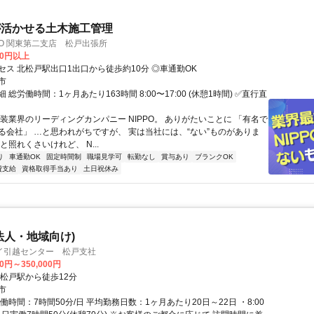
が活かせる土木施工管理
PO 関東第二支店 松戸出張所
00円以上
セス 北松戸駅出口1出口から徒歩約10分 ◎車通勤OK
市
 総労働時間：1ヶ月あたり163時間 8:00〜17:00 (休憩1時間) ✅直行直
舗装業界のリーディングカンパニー NIPPO。 ありがたいことに 「有名で
る会社」 …と思われがちですが、 実は当社には、“ない”ものがありま
と照れくさいけれど、 N...
り
車通勤OK
固定時間制
職場見学可
転勤なし
賞与あり
ブランクOK
費支給
資格取得手当あり
土日祝休み
法人・地域向け)
イ引越センター 松戸支社
00円～350,000円
北松戸駅から徒歩12分
市
働時間：7時間50分/日 平均勤務日数：1ヶ月あたり20日～22日 ・8:00