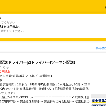
駅
駅
してください
援または手当あり
援または手当あり
を選択してください
条件保
配送ドライバー|2tドライバー(ツーマン配送)
イバンク
00円以上
ス 常磐線｢馬橋駅｣より車7分(車通勤可)
市
 実働時間：1日あたり8時間 平均勤務日数：1ヶ月あたり20日 〜 22日
2:00内でシフト制 ※残業2時間～4時間あり（固定残業時間以上の残業代
いたします）
⸜ 当社のオススメPOINT ⸝⋆ ￣￣￣￣￣￣￣￣￣￣￣￣￣ ✔ 残業代は別
30万円可能 - ✔ 完全週休2日制 - ✔ 家族持ちの方も歓迎 - ✔ 初正社員の
.