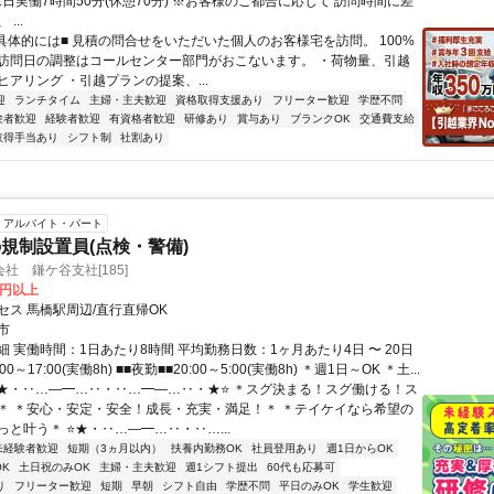
 ※1日実働7時間50分(休憩70分) ※お客様のご都合に応じて 訪問時間に差
...
■具体的には■ 見積の問合せをいただいた個人のお客様宅を訪問。 100%
訪問日の調整はコールセンター部門がおこないます。 ・荷物量、引越
アリング ・引越プランの提案、...
迎
ランチタイム
主婦・主夫歓迎
資格取得支援あり
フリーター歓迎
学歴不問
験者歓迎
経験者歓迎
有資格者歓迎
研修あり
賞与あり
ブランクOK
交通費支給
取得手当あり
シフト制
社割あり
アルバイト・パート
規制設置員(点検・警備)
社 鎌ケ谷支社[185]
0円以上
セス 馬橋駅周辺/直行直帰OK
市
 実働時間：1日あたり8時間 平均勤務日数：1ヶ月あたり4日 〜 20日
00～17:00(実働8h) ■■夜勤■■20:00～5:00(実働8h) ＊週1日～OK ＊土...
⭐★・‥…―━…‥・‥…━―…‥・★⭐ ＊スグ決まる！スグ働ける！ス
＊ ＊安心・安定・安全！成長・充実・満足！＊ ＊テイケイなら希望の
と叶う＊ ⭐★・‥…―━…‥・‥…...
未経験者歓迎
短期（3ヵ月以内）
扶養内勤務OK
社員登用あり
週1日からOK
K
土日祝のみOK
主婦・主夫歓迎
週1シフト提出
60代も応募可
り
フリーター歓迎
短期
早朝
シフト自由
学歴不問
平日のみOK
学生歓迎