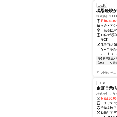
正社員
現場経験
株式会社NIP
月給278,0
交通・アク
千葉県松戸
勤務時間詳細
帰OK
仕事内容 
なんでもあ
す。 ちょっ
資格取得支援あ
育休あり
交通
同じ企業の求人
正社員
企画営業(
株式会社サカ
月給280,0
アクセス 
千葉県松戸
勤務時間 実