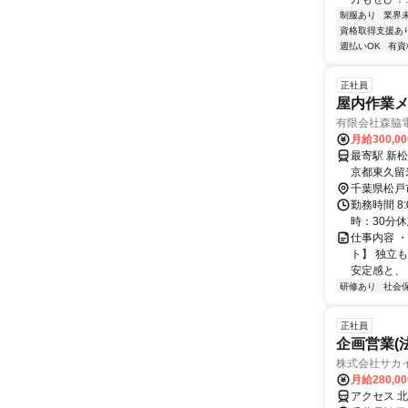
制服あり
業界
資格取得支援あ
週払いOK
有資
正社員
屋内作業
有限会社森脇
月給300,0
最寄駅 新松戸駅 交通アクセス JR常磐線「新松戸駅」か
京都東久留米市の本社
千葉県松戸
勤務時間 8:
時：30分
仕事内容 
ト】 独立
安定感と、 
研修あり
社会
正社員
企画営業(
株式会社サカ
月給280,0
アクセス 