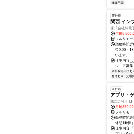
経験不問
正社員
関西 イン
株式会社林電
年俸5,500,
フルリモー
勤務時間詳細
⏰9:00～
います。
仕事内容 _/_
ジニア募集
資格取得支援あ
育休あり
交通
正社員
アプリ・
株式会社H.T.F
月給250,0
フルリモー
勤務時間詳細
休憩1時間
仕事内容 
プリ・We