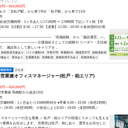
)ヴィレッジ
00円～400,000円
セス 「北松戸駅」から車で8分 「松戸駅」から車で13分
市
 総労働時間：1ヶ月あたり171時間 〜 178時間 下記シフト制 【早
16:00 【日勤】8:30 ～17:30 【遅番】11:00～20:00 ※各休憩60分/実
———————————————— 「現場経験」から「施設運営」へ。
——————————— 介護福祉士としての経験や リーダー・主任経
、 施設長として新しいキャリアを ...
資格取得支援あり
バイク通勤OK
学歴不問
車通勤OK
職場見学可
経験者歓迎
研修あり
育休あり
交通費支給
長期歓迎
資格取得手当あり
長期休暇あり
正社員
営業兼オフィスマネージャー(松戸・柏エリア)
00円～400,000円
R常磐線 馬橋駅から徒歩15分
市
労働時間：1ヶ月あたり158時間40分 ●早番 6:00～15:00（休憩1時間）
00～19:00（休憩1時間） ※状況により6:00～19:00（休憩5時間／
＼ マネージャーの主な業務 ／ 松戸・柏エリアの現場とスタッフを支える
ー業務をお任せします。 営業所は松戸、柏にあり、運営をお任せした