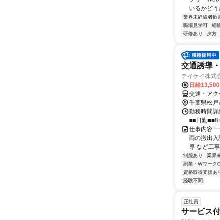
いるかどう
業界未経験者歓
職場見学可
経
研修あり
夕方
交通誘導
テイケイ株式会
日給13,50
交通・アク
千葉県松戸
勤務時間詳細
■■日勤■■8:
仕事内容 ━
両の搬出入
導 など工事
制服あり
業界
副業・WワークO
資格取得支援あ
経験不問
正社員
サービス