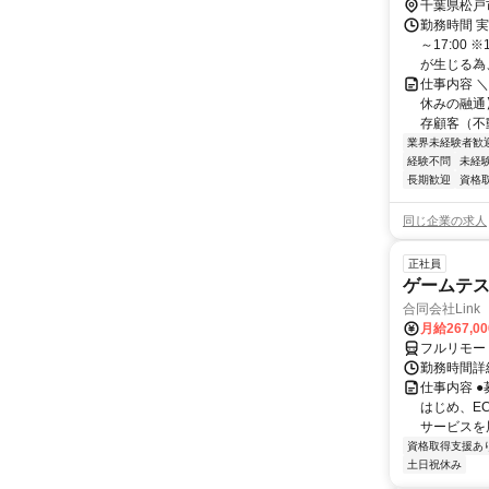
千葉県松戸
勤務時間 実
～17:00
が生じる為、 
仕事内容 ＼
休みの融通
存顧客（不動
業界未経験者歓
経験不問
未経
長期歓迎
資格
同じ企業の求人
正社員
ゲームテ
合同会社Link
月給267,0
フルリモー
勤務時間詳細
仕事内容 
はじめ、E
サービスを展
資格取得支援あ
土日祝休み