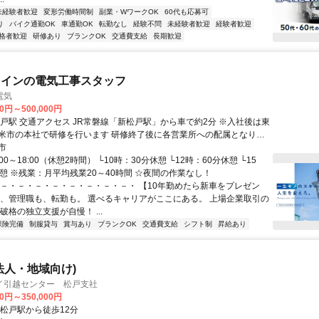
未経験者歓迎
変形労働時間制
副業・WワークOK
60代も応募可
り
バイク通勤OK
車通勤OK
転勤なし
経験不問
未経験者歓迎
経験者歓迎
格者歓迎
研修あり
ブランクOK
交通費支給
長期歓迎
メインの電気工事スタッフ
電気
00円～500,000円
ら車で約2分 ※入社後は東
で研修を行います 研修終了後に各営業所への配属となりま
市
す。 ✓直行直帰OK ✓移動は社用車で〇
00～18:00（休憩2時間） └10時：30分休憩 └12時：60分休憩 └15
休憩 ※残業：月平均残業20～40時間 ☆夜間の作業なし！
・－・－・－・－・－・－・－・－・ 【10年勤めたら新車をプレゼン
も、管理職も、転勤も。 選べるキャリアがここにある。 上場企業取引の
破格の独立支援が自慢！ ...
保険完備
制服貸与
賞与あり
ブランクOK
交通費支給
シフト制
昇給あり
法人・地域向け)
イ引越センター 松戸支社
00円～350,000円
北松戸駅から徒歩12分