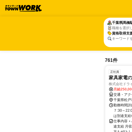
千葉県
千葉県
馬橋
馬橋
職種を選択
資格取得支
資格取得支
キーワード
761件
正社員
家具家電の
株式会社ドラ
月給250,0
交通・アクセ
千葉県松戸
勤務時間詳細
７:30～2
は別途支給
仕事内容 ⋆
途支給 月収
方もぜひ！..