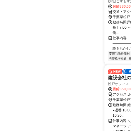
秋桜(こすもす
月給330,0
交通・アク
千葉県松戸
勤務時間詳細
番】7:00 ～
働...
仕事内容 
—————
験を活かして
変形労働時間制
有資格者歓迎
建設会社の
松戸オフィス
月給350,0
アクセス J
千葉県松戸
勤務時間 総
●遅番 10:
10:30...
仕事内容 
マネージャ