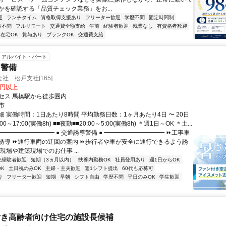
かを確認する「品質チェック業務」をお...
迎
ランチタイム
資格取得支援あり
フリーター歓迎
学歴不問
固定時間制
験不問
フルリモート
交通費全額支給
午前
経験者歓迎
残業なし
有資格者歓迎
在宅OK
賞与あり
ブランクOK
交通費支給
アルバイト・パート
・警備
社 松戸支社[165]
0円以上
セス 馬橋駅から徒歩圏内
市
 実働時間：1日あたり8時間 平均勤務日数：1ヶ月あたり4日 〜 20日
00～17:00(実働8h) ■■夜勤■■20:00～5:00(実働8h) ＊週1日～OK ＊土...
━━━━━━━━━ ● 交通誘導警備 ● ━━━━━━━━━━ ⏩工事車
誘導 ⏩通行車両の迂回の案内 ⏩歩行者や車が安全に通行できるよう誘
現場や建築現場でのお仕事 ...
未経験者歓迎
短期（3ヵ月以内）
扶養内勤務OK
社員登用あり
週1日からOK
K
土日祝のみOK
主婦・主夫歓迎
週1シフト提出
60代も応募可
り
フリーター歓迎
短期
早朝
シフト自由
学歴不問
平日のみOK
学生歓迎
付き高齢者向け住宅の施設長候補