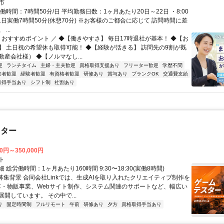
市
働時間：7時間50分/日 平均勤務日数：1ヶ月あたり20日～22日 ・8:00
 ※1日実働7時間50分(休憩70分) ※お客様のご都合に応じて 訪問時間に差
...
 おすすめポイント ／ ◆【働きやすさ】 毎日17時退社が基本！ ◆【お
】 土日祝の希望休も取得可能！ ◆【経験が活きる】 訪問先の9割が既
産会社様） ◆【ノルマなし...
迎
ランチタイム
主婦・主夫歓迎
資格取得支援あり
フリーター歓迎
学歴不問
験者歓迎
経験者歓迎
有資格者歓迎
研修あり
賞与あり
ブランクOK
交通費支給
取得手当あり
シフト制
社割あり
スター
00円～350,000円
ト
 総労働時間：1ヶ月あたり160時間 9:30〜18:30(実働8時間)
●募集背景 合同会社Linkでは、生成AIを取り入れたクリエイティブ制作を
C・物販事業、Webサイト制作、システム関連のサポートなど、幅広い
開しています。 その中で...
り
固定時間制
フルリモート
午前
研修あり
夕方
資格取得手当あり