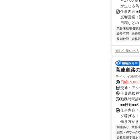
～17:00
が生じる為、 
仕事内容 
反響営業！
日程などのヒ
業界未経験者歓
経験不問
未経
長期歓迎
資格
同じ企業の求人
高速道路の
テイケイ株式会
日給15,00
交通・アク
千葉県松戸
勤務時間詳細
■■日勤■■8:
仕事内容 
グ稼げる！
働き方がきっ
制服あり
業界
副業・WワークO
資格取得支援あ