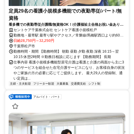
定員29名の看護小規模多機能での夜勤専従/パート/無
資格
看多機での夜勤専従介護職/無資格OK！/介護福祉士合格お祝い金あり☆
資格取得をサポートします！
セントケア千葉株式会社 セントケア看護小規模松戸
勤務地・最寄駅 最寄り駅やアクセス／常磐線/馬橋駅西口より約600
ｍ徒歩6分 ＜マイカー通勤可/駐車場完備＞
日給28,750円～32,250円
千葉県松戸市
勤務時間・期間 【勤務時間】 朝勤 昼勤 夕勤 夜勤 深夜 16:15～翌
10:15 休憩2時間 ※勤務日相談に応じます 【勤務期間】 長期
仕事内容 看護小規模多機能型居宅介護は看護と介護の両面から主に3
つのサービスを組合せた在宅介護サービスになり、お客様自身の状況
やご家族の方の必要に応じてご提供します。 最大29人の登録制、通
い定員は...
主婦・主夫歓迎
フリーター歓迎
大量募集
交通費支給
シフト制
アルバイト・パート