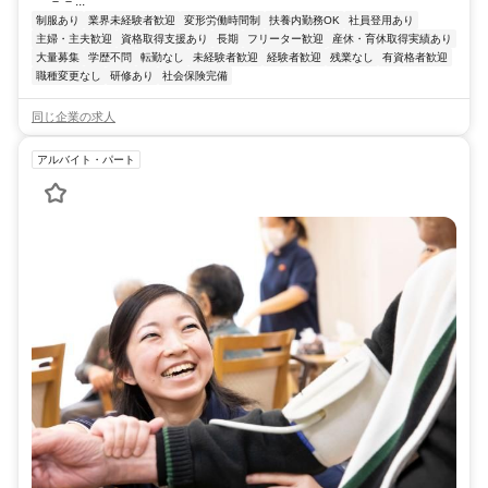
－－...
制服あり
業界未経験者歓迎
変形労働時間制
扶養内勤務OK
社員登用あり
主婦・主夫歓迎
資格取得支援あり
長期
フリーター歓迎
産休・育休取得実績あり
大量募集
学歴不問
転勤なし
未経験者歓迎
経験者歓迎
残業なし
有資格者歓迎
職種変更なし
研修あり
社会保険完備
同じ企業の求人
アルバイト・パート