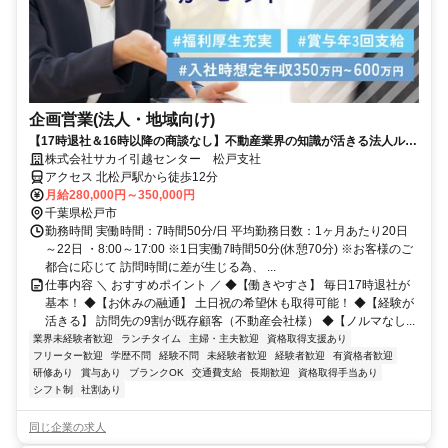
企画営業(法人・地域向け)
【17時退社＆16時以降の商談なし】不動産業界の知識が活きる法人ルー
ト営業◎子育てと両立しながら長く働ける環境です！
株式会社サカイ引越センター 松戸支社
アクセス 北松戸駅から徒歩12分
月給280,000円～350,000円
千葉県松戸市
勤務時間 実働時間：7時間50分/日 平均勤務日数：1ヶ月あたり20日
～22日 ・8:00～17:00 ※1日実働7時間50分(休憩70分) ※お客様のご
都合に応じて 訪問時間に差が生じる為、 ...
仕事内容 ＼ おすすめポイント ／ ◆【働きやすさ】 毎日17時退社が
基本！ ◆【お休みの融通】 土日祝の希望休も取得可能！ ◆【経験が
活きる】 訪問先の9割が既存顧客（不動産会社様） ◆【ノルマなし...
業界未経験者歓迎
ランチタイム
主婦・主夫歓迎
資格取得支援あり
フリーター歓迎
学歴不問
経験不問
未経験者歓迎
経験者歓迎
有資格者歓迎
研修あり
賞与あり
ブランクOK
交通費支給
長期歓迎
資格取得手当あり
シフト制
社割あり
同じ企業の求人