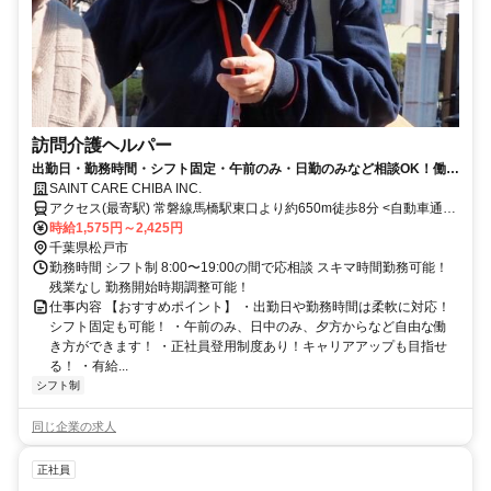
訪問介護ヘルパー
出勤日・勤務時間・シフト固定・午前のみ・日勤のみなど相談OK！働き
方に柔軟な職場です！
SAINT CARE CHIBA INC.
アクセス(最寄駅) 常磐線馬橋駅東口より約650m徒歩8分 <自動車通勤
可/駐車場完備> ＜受付窓口＞セントケア千葉株式会社 千葉県千葉市
時給1,575円～2,425円
中央区新町1-17 JPR千葉ビル12F
千葉県松戸市
勤務時間 シフト制 8:00〜19:00の間で応相談 スキマ時間勤務可能！
残業なし 勤務開始時期調整可能！
仕事内容 【おすすめポイント】 ・出勤日や勤務時間は柔軟に対応！
シフト固定も可能！ ・午前のみ、日中のみ、夕方からなど自由な働
き方ができます！ ・正社員登用制度あり！キャリアアップも目指せ
る！ ・有給...
シフト制
同じ企業の求人
正社員