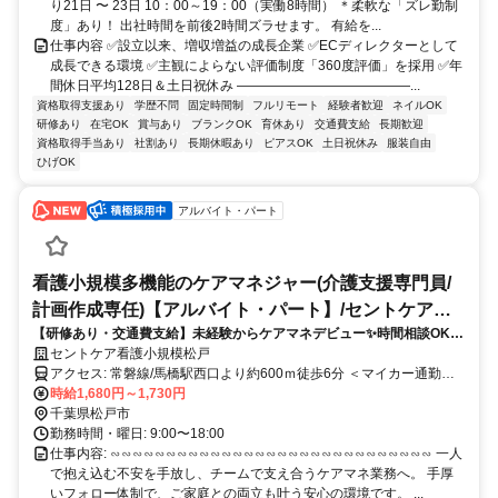
り21日 〜 23日 10：00～19：00（実働8時間） ＊柔軟な「ズレ勤制
度」あり！ 出社時間を前後2時間ズラせます。 有給を...
仕事内容 ✅設立以来、増収増益の成長企業 ✅ECディレクターとして
成長できる環境 ✅主観によらない評価制度「360度評価」を採用 ✅年
間休日平均128日＆土日祝休み ―――――――――――――...
資格取得支援あり
学歴不問
固定時間制
フルリモート
経験者歓迎
ネイルOK
研修あり
在宅OK
賞与あり
ブランクOK
育休あり
交通費支給
長期歓迎
資格取得手当あり
社割あり
長期休暇あり
ピアスOK
土日祝休み
服装自由
ひげOK
アルバイト・パート
看護小規模多機能のケアマネジャー(介護支援専門員/
計画作成専任)【アルバイト・パート】/セントケア看
【研修あり・交通費支給】未経験からケアマネデビュー✨時間相談OKで
護小規模松戸
家庭との両立も応援します♪
セントケア看護小規模松戸
アクセス: 常磐線/馬橋駅西口より約600ｍ徒歩6分 ＜マイカー通勤可/
駐車場完備＞
時給1,680円～1,730円
千葉県松戸市
勤務時間・曜日: 9:00〜18:00
仕事内容: ∽∽∽∽∽∽∽∽∽∽∽∽∽∽∽∽∽∽∽∽∽∽∽∽∽∽∽∽∽ 一人
で抱え込む不安を手放し、チームで支え合うケアマネ業務へ。 手厚
いフォロー体制で、ご家庭との両立も叶う安心の環境です。 ...