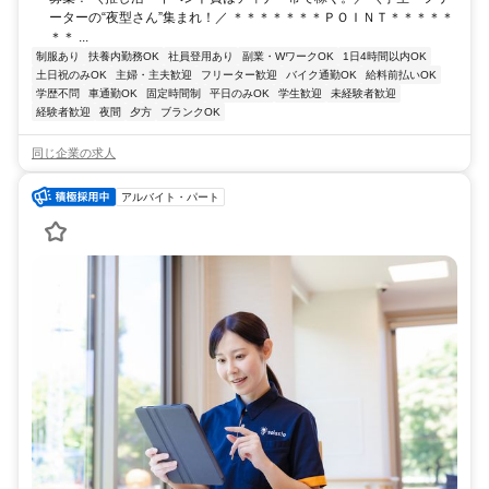
ーターの“夜型さん”集まれ！／ ＊＊＊＊＊＊＊ＰＯＩＮＴ＊＊＊＊＊
＊＊ ...
制服あり
扶養内勤務OK
社員登用あり
副業・WワークOK
1日4時間以内OK
土日祝のみOK
主婦・主夫歓迎
フリーター歓迎
バイク通勤OK
給料前払いOK
学歴不問
車通勤OK
固定時間制
平日のみOK
学生歓迎
未経験者歓迎
経験者歓迎
夜間
夕方
ブランクOK
同じ企業の求人
アルバイト・パート