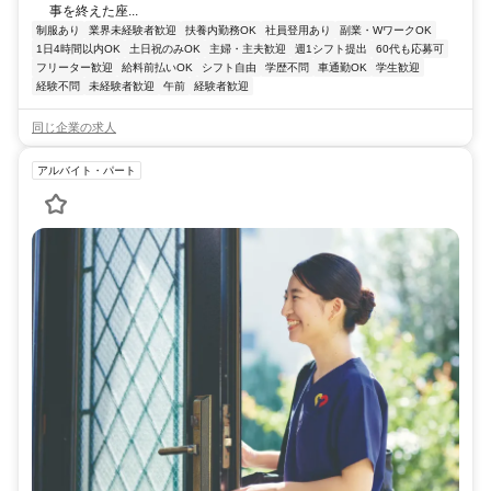
事を終えた座...
制服あり
業界未経験者歓迎
扶養内勤務OK
社員登用あり
副業・WワークOK
1日4時間以内OK
土日祝のみOK
主婦・主夫歓迎
週1シフト提出
60代も応募可
フリーター歓迎
給料前払いOK
シフト自由
学歴不問
車通勤OK
学生歓迎
経験不問
未経験者歓迎
午前
経験者歓迎
同じ企業の求人
アルバイト・パート