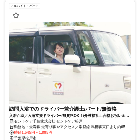
アルバイト・パート
訪問入浴でのドライバー兼介護士/パート/無資格
入浴介助／入浴支援ドライバー/無資格OK！/介護福祉士合格お祝い金あ
り☆資格取得をサポートします！
セントケア千葉株式会社 セントケア松戸
勤務地・最寄駅 最寄り駅やアクセス／常磐線 馬橋駅東口より約650m
徒歩8分
時給1,545円～1,895円
千葉県松戸市