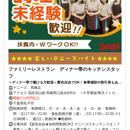
ファミリーレストラン ディナー帯のキッチンスタッ
フ
＜ディナー帯で働ける方歓迎＞髪色自由でOK！食事補助や割引券もあっ
て、夜ごはんどきにうれしいバイトです◎
デニーズ 馬橋店
アクセス 流鉄流山線 馬橋西口徒歩約6分、ＪＲ常磐線/東京メトロ千
代田線 馬橋西口徒歩約6分、ＪＲ常磐線/東京メトロ千代田線 北松戸
時給1,140円以上
西口徒歩約21分 馬橋駅より徒歩6分
千葉県松戸市
勤務時間 ・勤務曜日：月・火・水・木・金・土・日・祝 ・勤務時
間： [1] 17:00～22:00 ・最低勤務日数（週）：2日 17:00～22:00 ※1
日3時間～、週2日～勤務OK ◆勤務時...
仕事内容 【髪色自由★短時間勤務OK】デニーズでキッチンスタッフ
募集！ ＼推し活・イベント費はディナー帯で稼ぐ。／ ＼学生・フリ