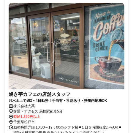
焼き芋カフェの店舗スタッフ
月水金土で週3～4日勤務！手当有・社割あり・扶養内勤務OK
株式会社大萬
交通・アクセス 馬橋駅徒歩5分
時給1,250円以上
千葉県松戸市
勤務時間詳細 10:00～19：00のシフト制 ■１日５時間程度からOK ■
週3~４日程度の勤務 ※急なお休みなどはご遠慮ください。