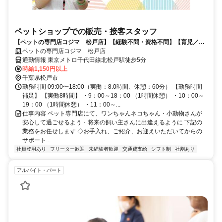
ペットショップでの販売・接客スタッフ
【ペットの専門店コジマ 松戸店】【経験不問・資格不問】【育児／家
事と両立するママさんパパさん活躍中 家庭都合休も相談OKです】
ペットの専門店コジマ 松戸店
通勤情報 東京メトロ千代田線北松戸駅徒歩5分
時給1,150円以上
千葉県松戸市
勤務時間 09:00〜18:00（実働：8.0時間、休憩：60分） 【勤務時間
補足】 【実働8時間】 ・9：00～18：00 （1時間休憩） ・10：00～
19：00 （1時間休憩） ・11：00～...
仕事内容 ペット専門店にて、ワンちゃんネコちゃん・小動物さんが
安心して過ごせるよう・将来の飼い主さんに出逢えるように 下記の
業務をお任せします ◇お手入れ、ご紹介、お迎えいただいてからの
サポート...
社員登用あり
フリーター歓迎
未経験者歓迎
交通費支給
シフト制
社割あり
アルバイト・パート