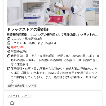
ドラッグストアの薬剤師
※要薬剤師資格 ウエルシアの薬剤師として活躍◎嬉しいメリットの多
いパートスタッフ大募集！
ウエルシア馬橋駅西口店
アクセス JR「馬橋」駅より徒歩1分
時給2,000円
千葉県松戸市
時間帯 朝、昼、夕方・夜 勤務曜日・時間 9:00～20:00の間で1日7～8
時間の勤務 ☆週3～5日の勤務 ※勤務曜日応相談 ※土曜日勤務できる
方 ☆未経験可
仕事情報 ● 仕事内容 お客様からお預かりする処方箋に 不備がないか
を確認し調剤する仕事です。 お薬を渡す際は 服用や使用方法につい
てご案内をしてください。 また、処方箋がないお客様へ 一般医薬品
の...
主婦・主夫歓迎
シフト制
アルバイト・パート