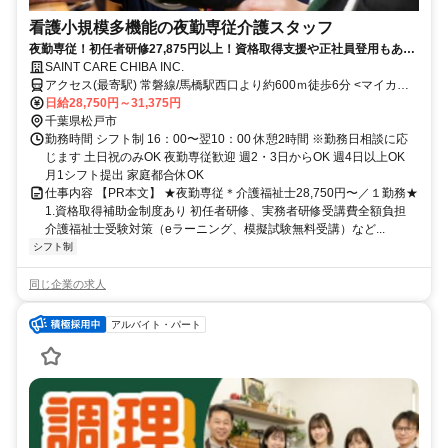
看護小規模多機能の夜勤専従介護スタッフ
夜勤専従！初任者研修27,875円以上！資格取得支援や正社員登用もあ
り！しっかり稼ぎたい方にもオススメ！
SAINT CARE CHIBA INC.
アクセス(最寄駅) 常磐線/馬橋駅西口より約600ｍ徒歩6分 <マイカー
通勤可・駐車場完備> ＜受付窓口＞セントケア千葉株式会社 千葉県千
日給28,750円～31,375円
葉市中央区新町1-17 JPR千葉ビル12F
千葉県松戸市
勤務時間 シフト制 16：00〜翌10：00 休憩2時間 ※勤務日相談に応
じます 土日祝のみOK 夜勤専従歓迎 週2・3日からOK 週4日以上OK
月1シフト提出 家庭都合休OK
仕事内容 【PR本文】 ★夜勤専従＊介護福祉士28,750円〜／１勤務★
1.資格取得補助金制度あり 初任者研修、実務者研修受講費全額負担
介護福祉士受験対策（eラーニング、模擬試験無料受講）など...
シフト制
同じ企業の求人
アルバイト・パート