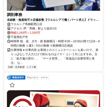
調剤事務
未経験・無資格可☆店舗多数【ウエルシアで働くパート求人】ドラッグ
ストアの調剤事務
ウエルシア馬橋駅西口店
アクセス JR「馬橋」駅より徒歩1分
時給1,240円～1,260円
千葉県松戸市
時間帯 朝、昼、夕方・夜 勤務曜日・時間 9:00～20:00の間で1日6～8
時間の勤務 ☆週3～5日の勤務 ※勤務曜日応相談
仕事情報 ● 仕事内容 お客様とのコミュニケーションも多いので、 座
りっぱなしで入力だけで終わるのはイヤ！ という方におすすめ。主
に「処方箋の受付」、 「データ管理」、「医薬品の在庫管理と発
注」 な...
主婦・主夫歓迎
シフト制
アルバイト・パート