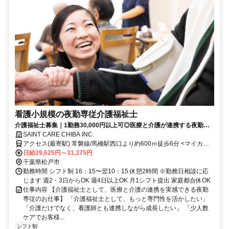
看護小規模の夜勤専従介護福祉士
介護福祉士募集｜1勤務30,000円以上可◎医療と介護が連携する夜勤専
従スタッフ
SAINT CARE CHIBA INC.
アクセス(最寄駅) 常磐線/馬橋駅西口より約600ｍ徒歩6分 <マイカー
通勤可・駐車場完備> ＜受付窓口＞セントケア千葉株式会社 千葉県千
日給29,625円～31,375円
葉市中央区新町1-17 JPR千葉ビル12F
千葉県松戸市
勤務時間 シフト制 16：15〜翌10：15 休憩2時間 ※勤務日相談に応
じます 週2・3日からOK 週4日以上OK 月1シフト提出 家庭都合休OK
仕事内容 【介護福祉士として、医療と介護の連携を実感できる夜勤
専従のお仕事】 「介護福祉士として、もっと専門性を活かしたい」
「介護だけでなく、看護師とも連携しながら成長したい」 「少人数
ケアでお客様...
シフト制