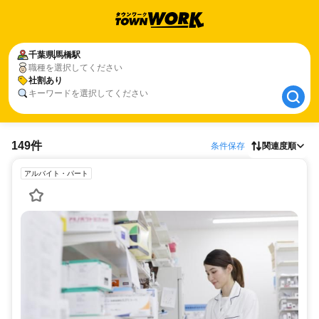
千葉県
千葉県
馬橋駅
馬橋駅
職種を選択してください
社割あり
社割あり
キーワードを選択してください
149件
条件保存
関連度順
アルバイト・パート