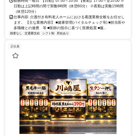
勤務時間・曜日: 【日勤】07:00～20:00 【夜勤】17:00～翌10:00 ※
日勤は上記時間の間で実働8時間（休憩60分） ※夜勤は実働15時間
（休憩120分）
仕事内容: 介護付き有料老人ホームにおける看護業務全般をお任せし
ます。 【主な業務内容】 ■健康管理(バイタルチェック等) ■担当医や
多職種との連携 等 ■医師の指示に基づく医療処置 ■服...
残業なし
交通費支給
シフト制
昇給あり
正社員