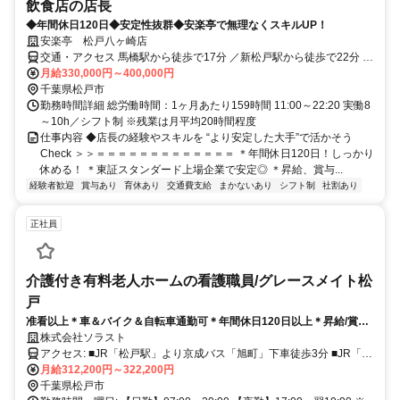
飲食店の店長
◆年間休日120日◆安定性抜群◆安楽亭で無理なくスキルUP！
安楽亭 松戸八ヶ崎店
交通・アクセス 馬橋駅から徒歩で17分 ／新松戸駅から徒歩で22分 ／
北小金駅から松戸新京成バスで12分 ／馬橋駅から京成バスで8分 ／
月給330,000円～400,000円
新松戸駅から自転車で8分
千葉県松戸市
勤務時間詳細 総労働時間：1ヶ月あたり159時間 11:00～22:20 実働8
～10h／シフト制 ※残業は月平均20時間程度
仕事内容 ◆店長の経験やスキルを “より安定した大手”で活かそう
Check ＞＞＝＝＝＝＝＝＝＝＝＝＝＝＝ ＊年間休日120日！しっかり
休める！ ＊東証スタンダード上場企業で安定◎ ＊昇給、賞与...
経験者歓迎
賞与あり
育休あり
交通費支給
まかないあり
シフト制
社割あり
正社員
介護付き有料老人ホームの看護職員/グレースメイト松
戸
准看以上＊車＆バイク＆自転車通勤可＊年間休日120日以上＊昇給/賞与
あり＊東証プライム上場企業でワークライフバランスの整ったキャリア
株式会社ソラスト
を築きましょう！
アクセス: ■JR「松戸駅」より京成バス「旭町」下車徒歩3分 ■JR「馬
橋駅」より京成バス「旭町」下車徒歩3分
月給312,200円～322,200円
千葉県松戸市