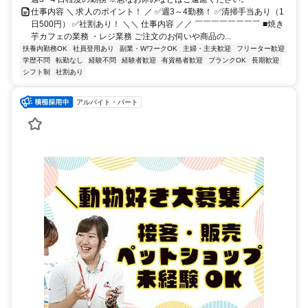
仕事内容 ＼ 求人のポイント！ ／ ✅週3～4勤務！ ✅清掃手当あり（1
日500円） ✅社割あり！ ＼＼ 仕事内容 ／／ ￣￣￣￣￣￣￣￣ ■焼き
芋カフェの業務 ・レジ業務 ご注文のお伺いや商品の...
扶養内勤務OK
社員登用あり
副業・WワークOK
主婦・主夫歓迎
フリーター歓迎
学歴不問
転勤なし
経験不問
経験者歓迎
有資格者歓迎
ブランクOK
長期歓迎
シフト制
社割あり
アルバイト・パート