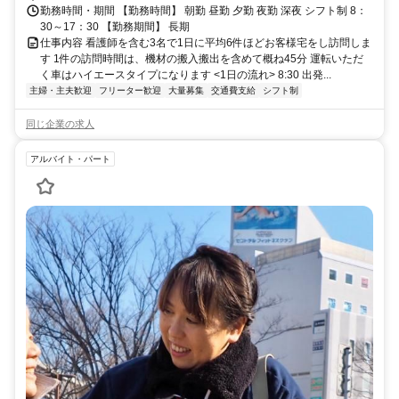
勤務時間・期間 【勤務時間】 朝勤 昼勤 夕勤 夜勤 深夜 シフト制 8：
30～17：30 【勤務期間】 長期
仕事内容 看護師を含む3名で1日に平均6件ほどお客様宅をし訪問しま
す 1件の訪問時間は、機材の搬入搬出を含めて概ね45分 運転いただ
く車はハイエースタイプになります <1日の流れ> 8:30 出発...
主婦・主夫歓迎
フリーター歓迎
大量募集
交通費支給
シフト制
同じ企業の求人
アルバイト・パート