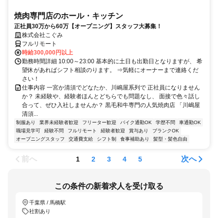
焼肉専門店のホール・キッチン
正社員30万から60万【オープニング】スタッフ大募集！
株式会社こぐみ
フルリモート
時給300,000円以上
勤務時間詳細 10:00～23:00 基本的に土日も出勤日となりますが、 希
望休があればシフト相談のります。 ⇒気軽にオーナーまで連絡くだ
さい！
仕事内容 一宮か清須でどなたか、川嶋屋系列で 正社員になりません
か？ 未経験や、経験者ほんとどちらでも問題なし、 面接で色々話し
合って、ぜひ入社しませんか？ 黒毛和牛専門の人気焼肉店 「川嶋屋
清須...
制服あり
業界未経験者歓迎
フリーター歓迎
バイク通勤OK
学歴不問
車通勤OK
職場見学可
経験不問
フルリモート
経験者歓迎
賞与あり
ブランクOK
オープニングスタッフ
交通費支給
シフト制
食事補助あり
髪型・髪色自由
前へ
次へ
1
2
3
4
5
この条件の新着求人を受け取る
千葉県 / 馬橋駅
社割あり