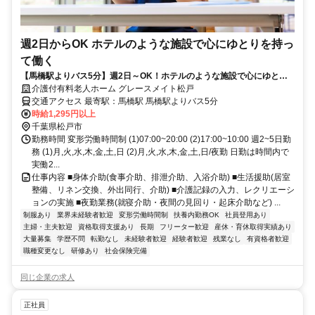
週2日からOK ホテルのような施設で心にゆとりを持っ
て働く
【馬橋駅よりバス5分】週2日～OK！ホテルのような施設で心にゆとり
を持って働く◎
介護付有料老人ホーム グレースメイト松戸
交通アクセス 最寄駅：馬橋駅 馬橋駅よりバス5分
時給1,295円以上
千葉県松戸市
勤務時間 変形労働時間制 (1)07:00~20:00 (2)17:00~10:00 週2~5日勤
務 (1)月,火,水,木,金,土,日 (2)月,火,水,木,金,土,日/夜勤 日勤は時間内で
実働2...
仕事内容 ■身体介助(食事介助、排泄介助、入浴介助) ■生活援助(居室
整備、リネン交換、外出同行、介助) ■介護記録の入力、レクリエーシ
ョンの実施 ■夜勤業務(就寝介助・夜間の見回り・起床介助など) ...
制服あり
業界未経験者歓迎
変形労働時間制
扶養内勤務OK
社員登用あり
主婦・主夫歓迎
資格取得支援あり
長期
フリーター歓迎
産休・育休取得実績あり
大量募集
学歴不問
転勤なし
未経験者歓迎
経験者歓迎
残業なし
有資格者歓迎
職種変更なし
研修あり
社会保険完備
同じ企業の求人
正社員