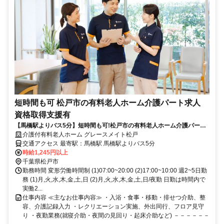
短時間も可 松戸市の有料老人ホーム介護パート求人
資格取得支援有
【馬橋駅よりバス5分】短時間も可!松戸市の有料老人ホーム介護パート
求人◆資格取得支援有
介護付有料老人ホーム グレースメイト松戸
交通アクセス 最寄駅：馬橋駅 馬橋駅よりバス5分
時給1,245円以上
千葉県松戸市
勤務時間 変形労働時間制 (1)07:00~20:00 (2)17:00~10:00 週2~5日勤
務 (1)月,火,水,木,金,土,日 (2)月,火,水,木,金,土,日/夜勤 日勤は時間内で
実働2...
仕事内容 ≪主なお仕事内容≫ ・入浴・食事・移動・排せつ介助、整
容、介護記録入力 ・レクリエーション実施、外出同行、フロア見守
り ・夜勤業務(就寝介助・夜間の見回り・起床介助など) －－－－－－