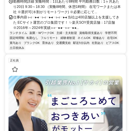
勤務時間詳細 実働時間：1日あたり8時間 平均勤務日数：1ヶ月あた
り20日 9:30～18:30 （実働8時間、休憩1時間） 在宅ワークまたは本
社 ※選択可(８割がリモートワーク) ※必要に応じて...
仕事内容 ▹◃┄▸◂┄▹◃┄▸◂┄▹◃┄▸◂ 当社は400店舗以上を支援してき
た ECサイト運営のプロ集団です！ ✨楽天SOY受賞店舗：17店舗
※2016年～2024年実績 ▹◃┄▸◂┄▹◃┄▸◂...
ランチタイム
副業・WワークOK
主婦・主夫歓迎
資格取得支援あり
学歴不問
固定時間制
転勤なし
フルリモート
経験者歓迎
ネイルOK
研修あり
在宅OK
賞与あり
ブランクOK
育休あり
交通費支給
駅近5分以内
社割あり
ピアスOK
土日祝休み
正社員