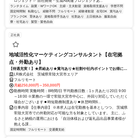
ロジェクト ✅ 自社開発・生成AI関連プロジェクトあ...
ランチタイム
副業・WワークOK
主婦・主夫歓迎
資格取得支援あり
学歴不問
固定時間制
転勤なし
経験不問
フルリモート
経験者歓迎
在宅OK
賞与あり
ブランクOK
育休あり
資格取得手当あり
社割あり
土日祝休み
服装自由
寮・社宅あり
髪型・髪色自由
正社員
地域活性化マーケティングコンサルタント【在宅拠
点・外勤あり】
【待遇充実！】★昇給あり★賞与あり★社割や社内ポイントでお得に買
い物も！
LR株式会社 茨城県常陸大宮市エリア
フルリモート
月給250,000円～350,000円
勤務時間 実働時間：8時間/日 平均勤務日数：1ヶ月あたり20日 9:00
～18:00 ※業務の一環で常陸大宮市中心に、外回り対応していただく
場合がございます ■ 時短勤務制度あり ■ 休憩時間6...
仕事内容 【仕事内容】 ※本求人は在宅勤務を基本としつつ、 茨城県
常陸大宮市での外勤対応が可能な方を対象としています。 主に、ふ
るさと納税の運用における 「自治体様および返礼品出品事業者様が
抱える課...
固定時間制
フルリモート
交通費支給