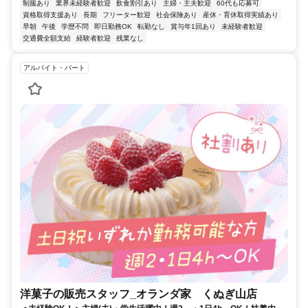
制服あり
業界未経験者歓迎
飲食割引あり
主婦・主夫歓迎
60代も応募可
資格取得支援あり
長期
フリーター歓迎
社会保険あり
産休・育休取得実績あり
早朝
午後
学歴不問
即日勤務OK
転勤なし
賞与年1回あり
未経験者歓迎
交通費全額支給
経験者歓迎
残業なし
アルバイト・パート
洋菓子の販売スタッフ_オランダ家 くぬぎ山店