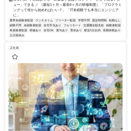
ュー」できる ／ （最短1ヶ月～最長6ヶ月の研修制度） 「プログラミ
ングって何から始めればいい？」 「IT未経験でも本当にエンジニア
に...
業界未経験者歓迎
ランチタイム
フリーター歓迎
学歴不問
固定時間制
転勤なし
経験不問
未経験者歓迎
住宅手当あり
フルリモート
交通費全額支給
経験者歓迎
有資格者歓迎
研修あり
在宅OK
賞与あり
育休あり
駅近5分以内
長期休暇あり
土日祝休み
正社員