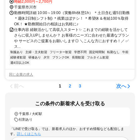
時給2,000円～2,700円
千葉県市川市
勤務時間詳細 10:00～19:00（実働8h/休憩1h） ＊土日含む週5日勤務
＊週休2日制(シフト制) ＊残業ほぼナシ！ ＊希望休＆有給100％取得
OK！ ★勤務開始日の相談はお気軽に♪
仕事内容 経験活かして高収入スタート✨ これまでの経験を活かして
さらに収入UPしませんか？ お客様のニーズに合わせた最適なプラン
や サービスのご提案をお願いします◎ ＼こんな方におすすめ！／ ✅
ス...
制服あり
主婦・主夫歓迎
フリーター歓迎
学歴不問
固定時間制
転勤なし
午前
経験者歓迎
研修あり
夕方
ブランクOK
長期歓迎
フルタイム歓迎
週4日以上OK
同じ企業の求人
前へ
次へ
1
2
3
この条件の新着求人を受け取る
千葉県 / 大町駅
社割あり
「LINEで受け取る」では、新着求人のほか、おすすめ情報なども配信しま
す。
詳しくはこちら