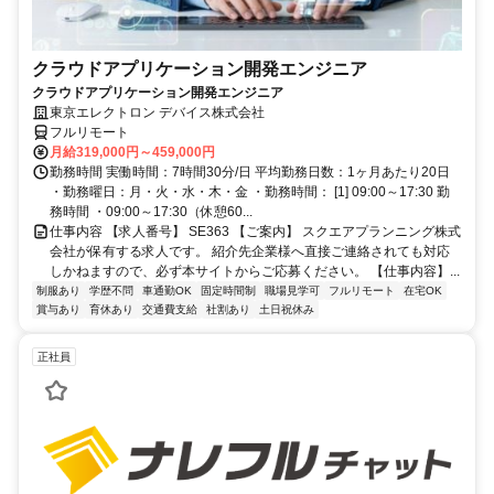
クラウドアプリケーション開発エンジニア
クラウドアプリケーション開発エンジニア
東京エレクトロン デバイス株式会社
フルリモート
月給319,000円～459,000円
勤務時間 実働時間：7時間30分/日 平均勤務日数：1ヶ月あたり20日
・勤務曜日：月・火・水・木・金 ・勤務時間： [1] 09:00～17:30 勤
務時間 ・09:00～17:30（休憩60...
仕事内容 【求人番号】 SE363 【ご案内】 スクエアプランニング株式
会社が保有する求人です。 紹介先企業様へ直接ご連絡されても対応
しかねますので、必ず本サイトからご応募ください。 【仕事内容】...
制服あり
学歴不問
車通勤OK
固定時間制
職場見学可
フルリモート
在宅OK
賞与あり
育休あり
交通費支給
社割あり
土日祝休み
正社員