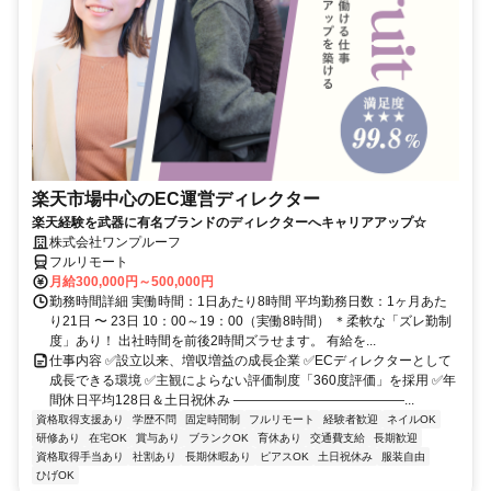
楽天市場中心のEC運営ディレクター
楽天経験を武器に有名ブランドのディレクターへキャリアアップ☆
株式会社ワンプルーフ
フルリモート
月給300,000円～500,000円
勤務時間詳細 実働時間：1日あたり8時間 平均勤務日数：1ヶ月あた
り21日 〜 23日 10：00～19：00（実働8時間） ＊柔軟な「ズレ勤制
度」あり！ 出社時間を前後2時間ズラせます。 有給を...
仕事内容 ✅設立以来、増収増益の成長企業 ✅ECディレクターとして
成長できる環境 ✅主観によらない評価制度「360度評価」を採用 ✅年
間休日平均128日＆土日祝休み ―――――――――――――...
資格取得支援あり
学歴不問
固定時間制
フルリモート
経験者歓迎
ネイルOK
研修あり
在宅OK
賞与あり
ブランクOK
育休あり
交通費支給
長期歓迎
資格取得手当あり
社割あり
長期休暇あり
ピアスOK
土日祝休み
服装自由
ひげOK