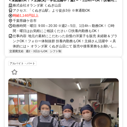
＜未経験OK！＞主婦(夫)・学生活躍中！週2～・1日4h～OK！扶養内も
可能です(土日祝いずれか勤務可能な方)／曜日・時間・日数など応相
株式会社オランダ家 くぬぎ山店
談！
アクセス: 「くぬぎ山駅」より徒歩3分 ※車通勤OK
時給1,140円以上
千葉県鎌ケ谷市
勤務時間・曜日: 9:00～20:30 ※週2～5日、1日4h～勤務OK！ ◎時
間・曜日はお気軽にご相談ください ◎扶養内勤務もOK！
仕事内容: 地元の素材にこだわった自慢の洋菓子を販売 未経験＆ブラ
ンクOK！フォロー体制抜群 扶養内勤務もOK！主婦さん活躍中 ＜具
体的には＞ オランダ家 くぬぎ山店にて 販売や接客業務をお願いし...
交通費支給
週2・3日からOK
シフト制
アルバイト・パート