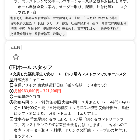
ブ」内レストランでのホールマネージャー業務全般をお任せします。
・ホール業務全般（案内、オーダー取り、配膳、片付け等） ・スタ
ッフ管理（育...
制服あり
業界未経験者歓迎
飲食割引あり
主婦・主夫歓迎
60代も応募可
資格取得支援あり
長期
フリーター歓迎
社会保険あり
産休・育休取得実績あり
早朝
午後
学歴不問
即日勤務OK
転勤なし
賞与年1回あり
未経験者歓迎
交通費全額支給
経験者歓迎
残業なし
正社員
(正)ホールスタッフ
＜充実した福利厚生で安心！＞ ゴルフ場内レストランでのホールスタッ
フ！
株式会社キャニー
交通アクセス 東武鉄道野田線「鎌ヶ谷駅」より車で5分
月給263,000円～321,000円
千葉県鎌ケ谷市
勤務時間 シフト制 詳細参照 実働時間： １月あたり 173.5時間 6時00
分〜18時00分の間で８時間程度 １ヶ月単位の変形労働時間制。 勤務
はシフト表による。 ⽉８〜９回休。 【エリア正...
仕事内容 千葉県鎌ヶ谷市にあるゴルフ場「鎌ヶ谷カントリークラ
ブ」内レストランでの接客業務全般をお願いします。 ・客席へのご
案内 ・オーダー取り ・料理、ドリンクの配膳 ・テーブルの片付け、
セッティン...