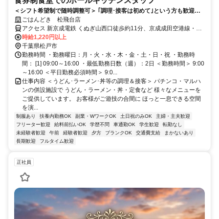
食券制食堂でのホールキッチンスタッフ
＜シフト希望制で随時調整可＞ ｢調理･接客は初めて｣という方も歓迎！
基礎から丁寧にフォローアップ！
ごはんどき 松飛台店
アクセス 新京成電鉄 くぬぎ山西口徒歩約11分、京成成田空港線・北
総鉄道線 大町（千葉県）徒歩約17分、新京成電鉄 元山（千葉県）西
時給1,220円以上
口徒歩約19分 くぬぎ山駅より徒歩10分
千葉県松戸市
勤務時間 ・勤務曜日：月・火・水・木・金・土・日・祝 ・勤務時
間： [1] 09:00～16:00 ・最低勤務日数（週）：2日 ＜勤務時間＞ 9:00
～16:00 ＜平日勤務必須時間＞ 9:0...
仕事内容 ＜うどん･ラーメン･丼等の調理＆接客＞ パチンコ・マルハ
ンの併設施設で うどん・ラーメン・丼・定食など 様々なメニューを
ご提供しています。 お客様がご遊技の合間に ほっと一息できる空間
を演...
制服あり
扶養内勤務OK
副業・WワークOK
土日祝のみOK
主婦・主夫歓迎
フリーター歓迎
給料前払いOK
学歴不問
車通勤OK
学生歓迎
転勤なし
未経験者歓迎
午前
経験者歓迎
夕方
ブランクOK
交通費支給
まかないあり
長期歓迎
フルタイム歓迎
正社員