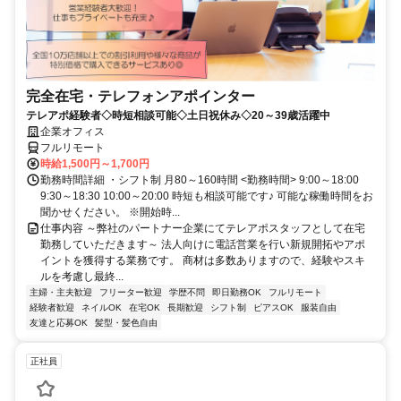
完全在宅・テレフォンアポインター
テレアポ経験者◇時短相談可能◇土日祝休み◇20～39歳活躍中
企業オフィス
フルリモート
時給1,500円～1,700円
勤務時間詳細 ・シフト制 月80～160時間 <勤務時間> 9:00～18:00
9:30～18:30 10:00～20:00 時短も相談可能です♪ 可能な稼働時間をお
聞かせください。 ※開始時...
仕事内容 ～弊社のパートナー企業にてテレアポスタッフとして在宅
勤務していただきます～ 法人向けに電話営業を行い新規開拓やアポ
イントを獲得する業務です。 商材は多数ありますので、経験やスキ
ルを考慮し最終...
主婦・主夫歓迎
フリーター歓迎
学歴不問
即日勤務OK
フルリモート
経験者歓迎
ネイルOK
在宅OK
長期歓迎
シフト制
ピアスOK
服装自由
友達と応募OK
髪型・髪色自由
正社員