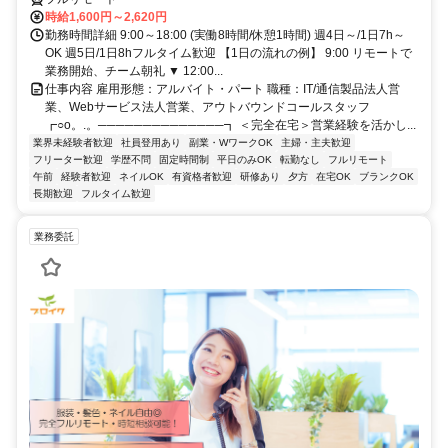
時給1,600円～2,620円
勤務時間詳細 9:00～18:00 (実働8時間/休憩1時間) 週4日～/1日7h～
OK 週5日/1日8hフルタイム歓迎 【1日の流れの例】 9:00 リモートで
業務開始、チーム朝礼 ▼ 12:00...
仕事内容 雇用形態：アルバイト・パート 職種：IT/通信製品法人営
業、Webサービス法人営業、アウトバウンドコールスタッフ
┏○o。.。──────────────┓ ＜完全在宅＞営業経験を活かし...
業界未経験者歓迎
社員登用あり
副業・WワークOK
主婦・主夫歓迎
フリーター歓迎
学歴不問
固定時間制
平日のみOK
転勤なし
フルリモート
午前
経験者歓迎
ネイルOK
有資格者歓迎
研修あり
夕方
在宅OK
ブランクOK
長期歓迎
フルタイム歓迎
業務委託