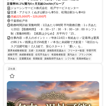
定着率96.1%/賞与4ヶ月支給/Joshinグループ
ジョーシンサービス株式会社 松戸サービスセンター
交通・アクセス くぬぎ山駅から車5分、松飛台駅から車4分
月給225,000円～329,000円
千葉県松戸市
勤務時間詳細 実働時間：1日あたり8時間 平均勤務日数：1ヶ月あた
り20日 【勤務時間】 ・8：30～17：30 ・9：00～18：00 ※シフト
制（実働8時間） 【残業は少なめ】 月平均で「15...
仕事内容 ＜求人のポイント＞ ✅年休114日＋有給あり ✅定着率は驚異
の96.1％ ✅残業は月15h程度！ ✅本当に未経験で大歓迎！ └初日から
スグ活躍可能！ 2人1組で、安心スタート！ 「重い」も...
業界未経験者歓迎
主婦・主夫歓迎
資格取得支援あり
フリーター歓迎
学歴不問
経験不問
未経験者歓迎
住宅手当あり
有資格者歓迎
賞与あり
ブランクOK
育休あり
交通費支給
長期歓迎
資格取得手当あり
シフト制
長期休暇あり
正社員