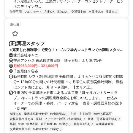
イン定義といった、上流のデザインワーク・コンセプトワーク・ビジ
ネスデザインワ...
学歴不問
フルリモート
在宅OK
賞与あり
交通費支給
土日祝休み
服装自由
正社員
(正)調理スタッフ
＜充実した福利厚生で安心！＞ ゴルフ場内レストランでの調理スタッ
フ！
株式会社キャニー
交通アクセス 東武鉄道野田線「鎌ヶ谷駅」より車で5分
月給263,000円～321,000円
千葉県鎌ケ谷市
勤務時間 シフト制 詳細参照 実働時間： １月あたり 173.5時間 6時00
分〜18時00分の間で８時間程度 １ヶ月単位の変形労働時間制。 勤務
はシフト表による。 ⽉８〜９回休。 【エリア正...
仕事内容 千葉県鎌ヶ谷市にあるゴルフ場「鎌ヶ谷カントリークラ
ブ」内レストランの調理業務全般をお願いいたします。 ・仕込み ・
オーダーでの調理 ・盛付、パーティ対応 ・食器・調理器具類の洗浄
・厨房内...
制服あり
業界未経験者歓迎
飲食割引あり
主婦・主夫歓迎
60代も応募可
資格取得支援あり
長期
フリーター歓迎
社会保険あり
産休・育休取得実績あり
早朝
午後
学歴不問
即日勤務OK
転勤なし
賞与年1回あり
未経験者歓迎
交通費全額支給
経験者歓迎
残業なし