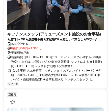
キッチンスタッフ(アミューズメント施設のお食事処)
★週2日～OK★履歴書不要★未経験OK★難しい作業なし★Wワーク
OK★勤務時間相談可★マニュアルあり
株式会社P. S. P.
時給1,250円～1,300円
千葉県松戸市
就業時間 ①12：00～19：00 ②13：00～19：00 のいずれか ※微調
整OK！まずはご相談ください※ ※休憩時間: シフトによる ★1日5時
間～OK！ ★15時～ラストまで働ける方優遇！ ...
【お食事処 六九松戸店キッチンスタッフ/アルバイト・パート】★時
給1,250円～1,300円 ★経験者大歓迎★週2日～OK ★学歴不問 ★車・
バイク・自転車通勤OK ★食事社割あり キッチンスタッフ（...
シフト制
正社員