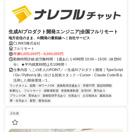
生成AIプロダクト開発エンジニア|全国フルリモート
地方在住のまま、AI開発の最前線へ｜自社サービス
CLINKS株式会社
フルリモート
年俸5,000,000円～8,000,000円
勤務時間詳細 総労働時間：1週あたり40時間 10:00～19:00（休憩60
分） ★平均残業時間は月10時間！
仕事内容 ＼この求人のPOINT／ ✅生成AIプロダクト開発｜TypeScript
/ Go / Pythonを使い分ける技術スタック ✅Cursor・Claude Code等を
活用した開発環境 ✅1...
ランチタイム
副業・WワークOK
資格取得支援あり
学歴不問
固定時間制
転勤なし
フルリモート
経験者歓迎
有資格者歓迎
在宅OK
賞与あり
ブランクOK
育休あり
資格取得手当あり
社割あり
土日祝休み
服装自由
寮・社宅あり
髪型・髪色自由
正社員