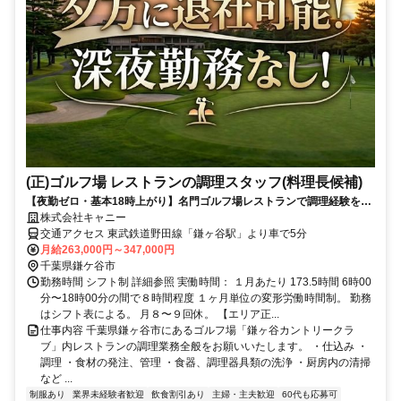
(正)ゴルフ場 レストランの調理スタッフ(料理長候補)
【夜勤ゼロ・基本18時上がり】名門ゴルフ場レストランで調理経験を腰
を据えた仕事に。 グレードコースを運営／将来は料理長へ・40〜50代
株式会社キャニー
の転職も歓迎
交通アクセス 東武鉄道野田線「鎌ヶ谷駅」より車で5分
月給263,000円～347,000円
千葉県鎌ケ谷市
勤務時間 シフト制 詳細参照 実働時間： １月あたり 173.5時間 6時00
分〜18時00分の間で８時間程度 １ヶ月単位の変形労働時間制。 勤務
はシフト表による。 ⽉８〜９回休。 【エリア正...
仕事内容 千葉県鎌ヶ谷市にあるゴルフ場「鎌ヶ谷カントリークラ
ブ」内レストランの調理業務全般をお願いいたします。 ・仕込み ・
調理 ・食材の発注、管理 ・食器、調理器具類の洗浄 ・厨房内の清掃
など ...
制服あり
業界未経験者歓迎
飲食割引あり
主婦・主夫歓迎
60代も応募可