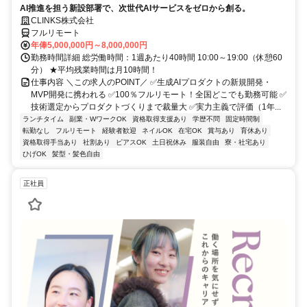
AI推進を担う新設部署で、次世代AIサービスをゼロから創る。
CLINKS株式会社
フルリモート
年俸5,000,000円～8,000,000円
勤務時間詳細 総労働時間：1週あたり40時間 10:00～19:00（休憩60
分） ★平均残業時間は月10時間！
仕事内容 ＼この求人のPOINT／ ✅生成AIプロダクトの新規開発・
MVP開発に携われる ✅100％フルリモート！全国どこでも勤務可能 ✅
技術選定からプロダクトづくりまで裁量大 ✅実力主義で評価（1年...
ランチタイム
副業・WワークOK
資格取得支援あり
学歴不問
固定時間制
転勤なし
フルリモート
経験者歓迎
ネイルOK
在宅OK
賞与あり
育休あり
資格取得手当あり
社割あり
ピアスOK
土日祝休み
服装自由
寮・社宅あり
ひげOK
髪型・髪色自由
正社員