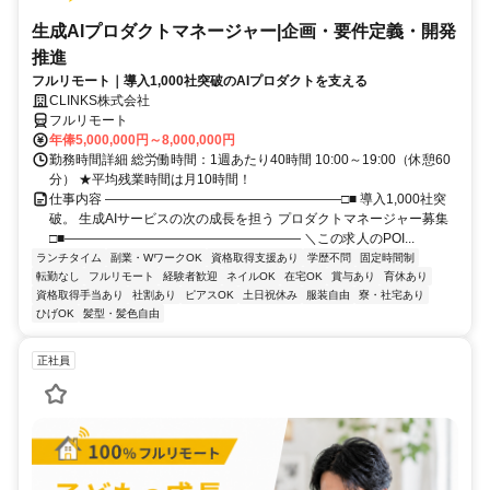
生成AIプロダクトマネージャー|企画・要件定義・開発
推進
フルリモート｜導入1,000社突破のAIプロダクトを支える
CLINKS株式会社
フルリモート
年俸5,000,000円～8,000,000円
勤務時間詳細 総労働時間：1週あたり40時間 10:00～19:00（休憩60
分） ★平均残業時間は月10時間！
仕事内容 ――――――――――――――――――□■ 導入1,000社突
破。 生成AIサービスの次の成長を担う プロダクトマネージャー募集
□■―――――――――――――――――― ＼この求人のPOI...
ランチタイム
副業・WワークOK
資格取得支援あり
学歴不問
固定時間制
転勤なし
フルリモート
経験者歓迎
ネイルOK
在宅OK
賞与あり
育休あり
資格取得手当あり
社割あり
ピアスOK
土日祝休み
服装自由
寮・社宅あり
ひげOK
髪型・髪色自由
正社員