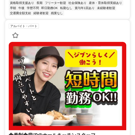
資格取得支援あり
長期
フリーター歓迎
社会保険あり
産休・育休取得実績あり
早朝
午後
学歴不問
即日勤務OK
転勤なし
賞与年1回あり
未経験者歓迎
交通費全額支給
経験者歓迎
残業なし
アルバイト・パート