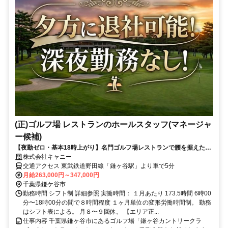
(正)ゴルフ場 レストランのホールスタッフ(マネージャ
ー候補)
【夜勤ゼロ・基本18時上がり】名門ゴルフ場レストランで腰を据えた働
き方を。 グレードコースを運営／将来はマネージャーへ・40〜50代の
株式会社キャニー
転職も歓迎
交通アクセス 東武鉄道野田線「鎌ヶ谷駅」より車で5分
月給263,000円～347,000円
千葉県鎌ケ谷市
勤務時間 シフト制 詳細参照 実働時間： １月あたり 173.5時間 6時00
分〜18時00分の間で８時間程度 １ヶ月単位の変形労働時間制。 勤務
はシフト表による。 ⽉８〜９回休。 【エリア正...
仕事内容 千葉県鎌ヶ谷市にあるゴルフ場「鎌ヶ谷カントリークラ